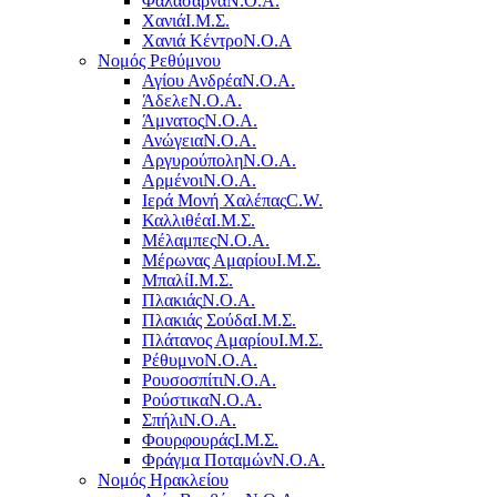
Φαλάσαρνα
Ν.Ο.Α.
Χανιά
Ι.Μ.Σ.
Χανιά Κέντρο
N.O.A
Νομός Ρεθύμνου
Αγίου Ανδρέα
Ν.Ο.Α.
Άδελε
Ν.Ο.Α.
Άμνατος
Ν.Ο.Α.
Ανώγεια
Ν.Ο.Α.
Αργυρούπολη
Ν.Ο.Α.
Αρμένοι
Ν.Ο.Α.
Ιερά Μονή Χαλέπας
C.W.
Καλλιθέα
Ι.Μ.Σ.
Μέλαμπες
Ν.Ο.Α.
Μέρωνας Αμαρίου
Ι.Μ.Σ.
Μπαλί
Ι.Μ.Σ.
Πλακιάς
Ν.Ο.Α.
Πλακιάς Σούδα
Ι.Μ.Σ.
Πλάτανος Αμαρίου
Ι.Μ.Σ.
Ρέθυμνο
Ν.Ο.Α.
Ρουσοσπίτι
Ν.Ο.Α.
Ρούστικα
Ν.Ο.Α.
Σπήλι
Ν.Ο.Α.
Φουρφουράς
Ι.Μ.Σ.
Φράγμα Ποταμών
Ν.Ο.Α.
Νομός Ηρακλείου