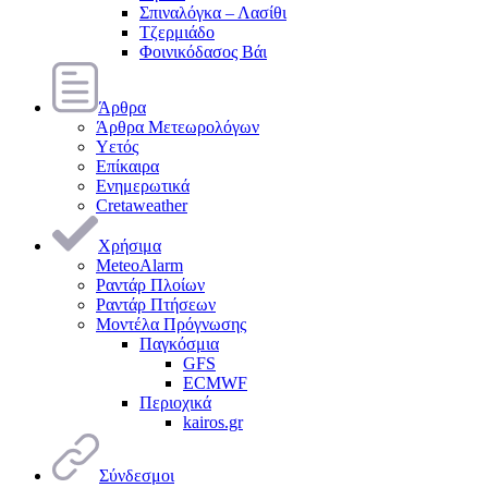
Σπιναλόγκα – Λασίθι
Τζερμιάδο
Φοινικόδασος Βάι
Άρθρα
Άρθρα Μετεωρολόγων
Υετός
Επίκαιρα
Ενημερωτικά
Cretaweather
Χρήσιμα
MeteoAlarm
Ραντάρ Πλοίων
Ραντάρ Πτήσεων
Μοντέλα Πρόγνωσης
Παγκόσμια
GFS
ECMWF
Περιοχικά
kairos.gr
Σύνδεσμοι