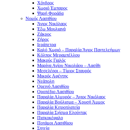
Χόνδρος
Χωριό Έμπαρος
Ψαρή Φοράδα
Νομός Λασιθίου
Άγιος Νικόλαος
Έξω Μουλιανά
Ζάκρος
Ζήρος
Ιεράπετρα
Καλό Χωριό – Παραλία Άγιος Παντελεήμων
Κόλπος Μεραμπέλλου
Μακρύς Γιαλός
Μαρίνα Αγίου Νικολάου – Λασίθι
Μεσελέροι – Τίμιος Σταυρός
Μικρός Αφέντης
Νεάπολη
Ορεινό Λασιθίου
Οροπέδιο Λασιθίου
Παραλία Αλμυρός – Άγιος Νικόλαος
Παραλία Βούλισμα – Χρυσή Άμμος
Παραλία Κιτροπλατεία
Παραλία Σχίσμα Ελούντας
Πισκοκέφαλο
Ποτάμοι Λασιθίιου
Σητεία