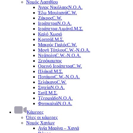
Νομός Λασιθίου
Άγιος Νικόλαος
Ν.Ο.Α.
Έξω Μουλιανά
C.W.
Ζάκρος
C.W.
Ιεράπετρα
Ν.Ο.Α.
Ιεράπετρα Λιμάνι
Ι.Μ.Σ.
Καλό Χωριό
Κριτσά
Ι.Μ.Σ.
Μακρύς Γιαλός
C.W.
Μονή Τόπλου
C.W.-Ν.Ο.Α.
Νεάπολη
C.W.-Ν.Ο.Α.
Ξερόκαμπος
Ορεινό Ιεράπετρα
C.W.
Πλάκα
Ι.Μ.Σ.
Ποτάμοι
C.W.-Ν.Ο.Α.
Σελάκανο
C.W.
Σητεία
Ν.Ο.Α.
Σισί
Ι.Μ.Σ.
Τζερμιάδο
Ν.Ο.Α.
Φινοκαλιά
Ν.Ο.Α.
Κάμερες
Όλες οι κάμερες
Νομός Χανίων
Αγία Μαρίνα – Χανιά