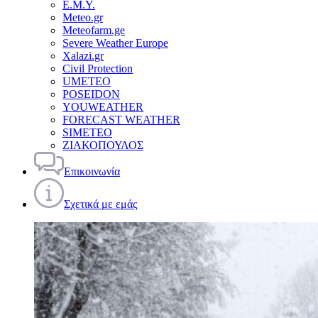
Ε.Μ.Υ.
Meteo.gr
Meteofarm.ge
Severe Weather Europe
Xalazi.gr
Civil Protection
UMETEO
POSEIDON
YOUWEATHER
FORECAST WEATHER
SIMETEO
ΖΙΑΚΟΠΟΥΛΟΣ
Επικοινωνία
Σχετικά με εμάς