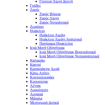
Γέργερη Λίμνη Διγενή
Γούβες
Ζαρός
Ζαρός Βόρεια
Ζαρός Λίμνη
Ζαρός Νοτιοδυτικά
Ζωφόροι
Ηράκλειο
Ηράκλειο Λιμάνι
Ηράκλειο Λιμάνι Ανατολικά
Πανόραμα Ηρακλείου
Ιερά Μονή Οδηγήτριας
Ιερά Μονή Οδηγήτριας Βορειοδυτικά
Ιερά Μονή Οδηγήτριας Νοτιοανατολικά
Καλαμάκι
Καστρί
Καταρράκτης Αμπά
Κάτω Ασίτες
Κουτουλουφάρι
Κρουσώνας
Λέντας
Λοφούπολη
Λυγαριά
Μάταλα
Μεσοχωριό Δυτικά