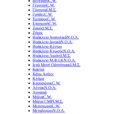
Βενεράτο
C.W.
Γέργερη
C.W.
Γόρτυνα
Ι.Μ.Σ.
Γούβες
C.W.
Έμπαρος
C.W.
Επισκοπή
C.W.
Ζαρός
Ι.Μ.Σ.
Ζήρος
Ηράκλειο Ανατολικά
Ν.Ο.Α.
Ηράκλειο Δυτικά
Ν.Ο.Α.
Ηράκλειο Κέντρο
Ηράκλειο Κνωσός
Ν.Ο.Α.
Ηράκλειο Λιμάνι
Ι.Μ.Σ.
Ηράκλειο Μ.Φ.Ι.Κ
Ν.Ο.Α.
Ιερά Μονή Οδηγήτριας
Ι.Μ.Σ.
Καστρί
Κάτω Ασίτες
Κλήμα
Κρουσώνας
C.W.
Λέντας
Ν.Ο.Α.
Λυγαριά
Μάλια
C.W.
Μάλια CMP
Ι.Μ.Σ.
Μεσοχωριό
C.W.
Μεταξοχώρι
Ν.Ο.Α.