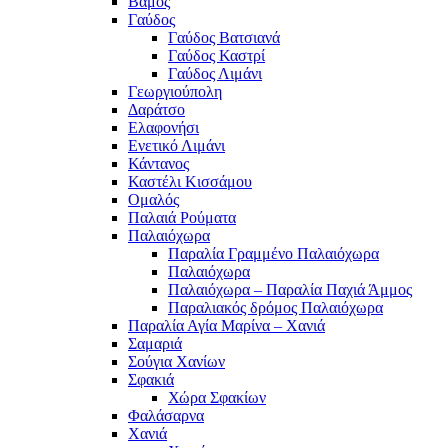
Βάμος
Γαύδος
Γαύδος Βατσιανά
Γαύδος Καστρί
Γαύδος Λιμάνι
Γεωργιούπολη
Δαράτσο
Ελαφονήσι
Ενετικό Λιμάνι
Κάντανος
Καστέλι Κισσάμου
Ομαλός
Παλαιά Ρούματα
Παλαιόχωρα
Παραλία Γραμμένο Παλαιόχωρα
Παλαιόχωρα
Παλαιόχωρα – Παραλία Παχιά Άμμος
Παραλιακός δρόμος Παλαιόχωρα
Παραλία Αγία Μαρίνα – Χανιά
Σαμαριά
Σούγια Χανίων
Σφακιά
Χώρα Σφακίων
Φαλάσαρνα
Χανιά