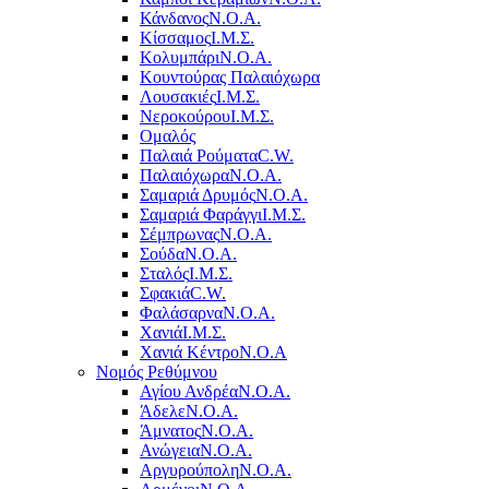
Κάνδανος
Ν.Ο.Α.
Κίσσαμος
Ι.Μ.Σ.
Κολυμπάρι
Ν.Ο.Α.
Κουντούρας Παλαιόχωρα
Λουσακιές
Ι.Μ.Σ.
Νεροκούρου
Ι.Μ.Σ.
Ομαλός
Παλαιά Ρούματα
C.W.
Παλαιόχωρα
Ν.Ο.Α.
Σαμαριά Δρυμός
Ν.Ο.Α.
Σαμαριά Φαράγγι
Ι.Μ.Σ.
Σέμπρωνας
Ν.Ο.Α.
Σούδα
Ν.Ο.Α.
Σταλός
Ι.Μ.Σ.
Σφακιά
C.W.
Φαλάσαρνα
Ν.Ο.Α.
Χανιά
Ι.Μ.Σ.
Χανιά Κέντρο
N.O.A
Νομός Ρεθύμνου
Αγίου Ανδρέα
Ν.Ο.Α.
Άδελε
Ν.Ο.Α.
Άμνατος
Ν.Ο.Α.
Ανώγεια
Ν.Ο.Α.
Αργυρούπολη
Ν.Ο.Α.