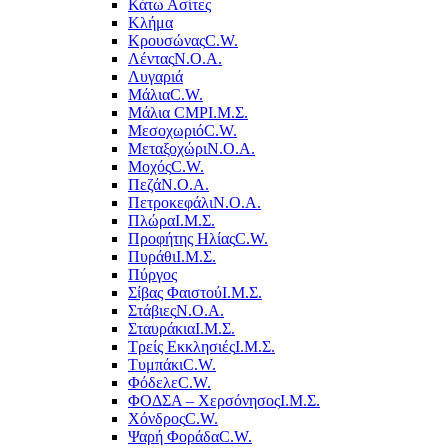
Κάτω Ασίτες
Κλήμα
Κρουσώνας
C.W.
Λέντας
Ν.Ο.Α.
Λυγαριά
Μάλια
C.W.
Μάλια CMP
Ι.Μ.Σ.
Μεσοχωριό
C.W.
Μεταξοχώρι
Ν.Ο.Α.
Μοχός
C.W.
Πεζά
Ν.Ο.Α.
Πετροκεφάλι
Ν.Ο.Α.
Πλώρα
Ι.Μ.Σ.
Προφήτης Ηλίας
C.W.
Πυράθι
Ι.Μ.Σ.
Πύργος
Σίβας Φαιστού
Ι.Μ.Σ.
Στάβιες
Ν.Ο.Α.
Σταυράκια
Ι.Μ.Σ.
Τρείς Εκκλησιές
Ι.Μ.Σ.
Τυμπάκι
C.W.
Φόδελε
C.W.
ΦΟΔΣΑ – Χερσόνησος
Ι.Μ.Σ.
Χόνδρος
C.W.
Ψαρή Φοράδα
C.W.