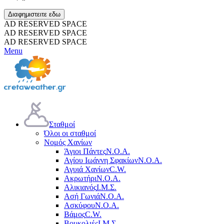
Διαφημιστειτε εδω
AD RESERVED SPACE
AD RESERVED SPACE
AD RESERVED SPACE
Menu
Σταθμοί
Όλοι οι σταθμοί
Νομός Χανίων
Άγιοι Πάντες
Ν.Ο.Α.
Αγίου Ιωάννη Σφακίων
Ν.Ο.Α.
Αγυιά Χανίων
C.W.
Ακρωτήρι
Ν.Ο.Α.
Αλικιανός
Ι.Μ.Σ.
Ασή Γωνιά
Ν.Ο.Α.
Ασκύφου
Ν.Ο.Α.
Βάμος
C.W.
Βουκολιές
Ι.Μ.Σ.