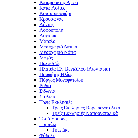
Καταρράκτης Αμπά
Κάτω Ασίτες
Κουτουλουφάρι
Κρουσώνας
Λέντας
Λοφούπολη
Λυγαριά
Μάταλα
Μεσοχωριό Δυτικά
Μεσοχωριό Νότια
Μοχός
Πανασσός
Πλατεία Ελ. Βενιζέλου (Λιοντάρια)
Προφήτης Ηλίας
Πύργος Μονοφατσίου
Ροδιά
Σιδωνία
Σταλίδα
Τρεις Εκκλησιές
Τρείς Εκκλησιές Βορειοανατολικά
Τρείς Εκκλησιές Νοτιοανατολικά
Τσούτσουρος
Τυμπάκι
Τυμπάκι
Φόδελε