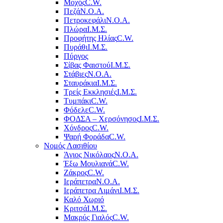
Μοχός
C.W.
Πεζά
Ν.Ο.Α.
Πετροκεφάλι
Ν.Ο.Α.
Πλώρα
Ι.Μ.Σ.
Προφήτης Ηλίας
C.W.
Πυράθι
Ι.Μ.Σ.
Πύργος
Σίβας Φαιστού
Ι.Μ.Σ.
Στάβιες
Ν.Ο.Α.
Σταυράκια
Ι.Μ.Σ.
Τρείς Εκκλησιές
Ι.Μ.Σ.
Τυμπάκι
C.W.
Φόδελε
C.W.
ΦΟΔΣΑ – Χερσόνησος
Ι.Μ.Σ.
Χόνδρος
C.W.
Ψαρή Φοράδα
C.W.
Νομός Λασιθίου
Άγιος Νικόλαος
Ν.Ο.Α.
Έξω Μουλιανά
C.W.
Ζάκρος
C.W.
Ιεράπετρα
Ν.Ο.Α.
Ιεράπετρα Λιμάνι
Ι.Μ.Σ.
Καλό Χωριό
Κριτσά
Ι.Μ.Σ.
Μακρύς Γιαλός
C.W.