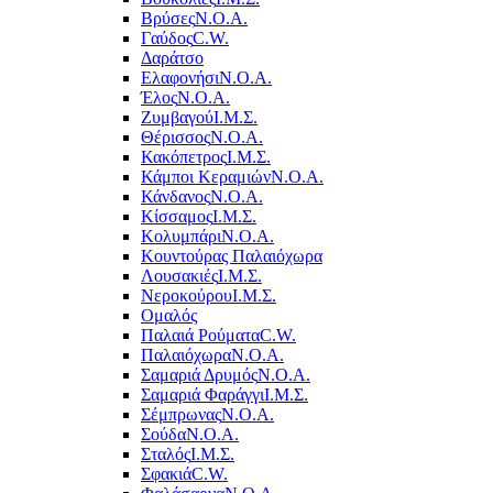
Βρύσες
Ν.Ο.Α.
Γαύδος
C.W.
Δαράτσο
Ελαφονήσι
Ν.Ο.Α.
Έλος
Ν.Ο.Α.
Ζυμβαγού
Ι.Μ.Σ.
Θέρισσος
Ν.Ο.Α.
Κακόπετρος
Ι.Μ.Σ.
Κάμποι Κεραμιών
Ν.Ο.Α.
Κάνδανος
Ν.Ο.Α.
Κίσσαμος
Ι.Μ.Σ.
Κολυμπάρι
Ν.Ο.Α.
Κουντούρας Παλαιόχωρα
Λουσακιές
Ι.Μ.Σ.
Νεροκούρου
Ι.Μ.Σ.
Ομαλός
Παλαιά Ρούματα
C.W.
Παλαιόχωρα
Ν.Ο.Α.
Σαμαριά Δρυμός
Ν.Ο.Α.
Σαμαριά Φαράγγι
Ι.Μ.Σ.
Σέμπρωνας
Ν.Ο.Α.
Σούδα
Ν.Ο.Α.
Σταλός
Ι.Μ.Σ.
Σφακιά
C.W.