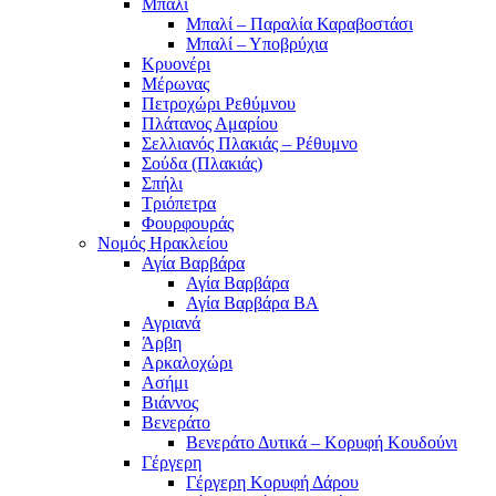
Μπαλί
Μπαλί – Παραλία Καραβοστάσι
Μπαλί – Υποβρύχια
Κρυονέρι
Μέρωνας
Πετροχώρι Ρεθύμνου
Πλάτανος Αμαρίου
Σελλιανός Πλακιάς – Ρέθυμνο
Σούδα (Πλακιάς)
Σπήλι
Τριόπετρα
Φουρφουράς
Νομός Ηρακλείου
Αγία Βαρβάρα
Αγία Βαρβάρα
Αγία Βαρβάρα ΒΑ
Αγριανά
Άρβη
Αρκαλοχώρι
Ασήμι
Βιάννος
Βενεράτο
Βενεράτο Δυτικά – Κορυφή Κουδούνι
Γέργερη
Γέργερη Κορυφή Δάρου