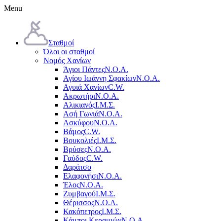
Menu
Σταθμοί
Όλοι οι σταθμοί
Νομός Χανίων
Άγιοι Πάντες
Ν.Ο.Α.
Αγίου Ιωάννη Σφακίων
Ν.Ο.Α.
Αγυιά Χανίων
C.W.
Ακρωτήρι
Ν.Ο.Α.
Αλικιανός
Ι.Μ.Σ.
Ασή Γωνιά
Ν.Ο.Α.
Ασκύφου
Ν.Ο.Α.
Βάμος
C.W.
Βουκολιές
Ι.Μ.Σ.
Βρύσες
Ν.Ο.Α.
Γαύδος
C.W.
Δαράτσο
Ελαφονήσι
Ν.Ο.Α.
Έλος
Ν.Ο.Α.
Ζυμβαγού
Ι.Μ.Σ.
Θέρισσος
Ν.Ο.Α.
Κακόπετρος
Ι.Μ.Σ.
Κάμποι Κεραμιών
Ν.Ο.Α.