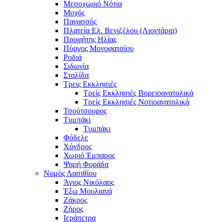
Μεσοχωριό Νότια
Μοχός
Πανασσός
Πλατεία Ελ. Βενιζέλου (Λιοντάρια)
Προφήτης Ηλίας
Πύργος Μονοφατσίου
Ροδιά
Σιδωνία
Σταλίδα
Τρεις Εκκλησιές
Τρείς Εκκλησιές Βορειοανατολικά
Τρείς Εκκλησιές Νοτιοανατολικά
Τσούτσουρος
Τυμπάκι
Τυμπάκι
Φόδελε
Χόνδρος
Χωριό Έμπαρος
Ψαρή Φοράδα
Νομός Λασιθίου
Άγιος Νικόλαος
Έξω Μουλιανά
Ζάκρος
Ζήρος
Ιεράπετρα