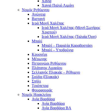
Χανιά
Χανιά Παλιό Λιμάνι
Νομός Ρεθύμνου
Ανώγεια
Βισταγή
Ιερά Μονή Χαλέπας
Ιερά Μονή Χαλέπας (Μονή Σωτήρος
Χριστού)
Ιερά Μονή Χαλέπας (Ταλαία Όρη)
Μπαλί
Μπαλί – Παραλία Καραβοστάσι
Μπαλί – Υποβρύχια
Κρυονέρι
Μέρωνας
Πετροχώρι Ρεθύμνου
Πλάτανος Αμαρίου
Σελλιανός Πλακιάς – Ρέθυμνο
Σούδα (Πλακιάς)
Σπήλι
Τριόπετρα
Φουρφουράς
Νομός Ηρακλείου
Αγία Βαρβάρα
Αγία Βαρβάρα
Αγία Βαρβάρα ΒΑ