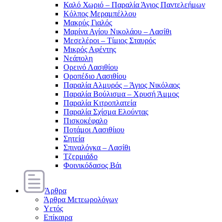
Καλό Χωριό – Παραλία Άγιος Παντελεήμων
Κόλπος Μεραμπέλλου
Μακρύς Γιαλός
Μαρίνα Αγίου Νικολάου – Λασίθι
Μεσελέροι – Τίμιος Σταυρός
Μικρός Αφέντης
Νεάπολη
Ορεινό Λασιθίου
Οροπέδιο Λασιθίου
Παραλία Αλμυρός – Άγιος Νικόλαος
Παραλία Βούλισμα – Χρυσή Άμμος
Παραλία Κιτροπλατεία
Παραλία Σχίσμα Ελούντας
Πισκοκέφαλο
Ποτάμοι Λασιθίιου
Σητεία
Σπιναλόγκα – Λασίθι
Τζερμιάδο
Φοινικόδασος Βάι
Άρθρα
Άρθρα Μετεωρολόγων
Υετός
Επίκαιρα