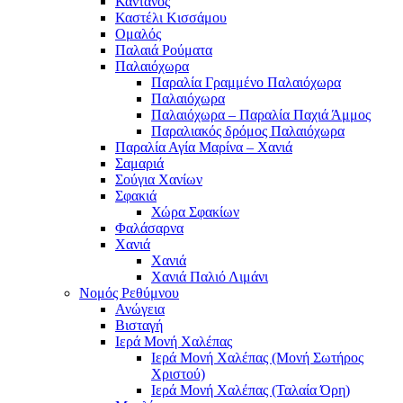
Κάντανος
Καστέλι Κισσάμου
Ομαλός
Παλαιά Ρούματα
Παλαιόχωρα
Παραλία Γραμμένο Παλαιόχωρα
Παλαιόχωρα
Παλαιόχωρα – Παραλία Παχιά Άμμος
Παραλιακός δρόμος Παλαιόχωρα
Παραλία Αγία Μαρίνα – Χανιά
Σαμαριά
Σούγια Χανίων
Σφακιά
Χώρα Σφακίων
Φαλάσαρνα
Χανιά
Χανιά
Χανιά Παλιό Λιμάνι
Νομός Ρεθύμνου
Ανώγεια
Βισταγή
Ιερά Μονή Χαλέπας
Ιερά Μονή Χαλέπας (Μονή Σωτήρος
Χριστού)
Ιερά Μονή Χαλέπας (Ταλαία Όρη)