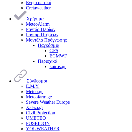
Ενημερωτικά
Cretaweather
Χρήσιμα
MeteoAlarm
Ραντάρ Πλοίων
Ραντάρ Πτήσεων
Μοντέλα Πρόγνωσης
Παγκόσμια
GFS
ECMWF
Περιοχικά
kairos.gr
Σύνδεσμοι
Ε.Μ.Υ.
Meteo.gr
Meteofarm.ge
Severe Weather Europe
Xalazi.gr
Civil Protection
UMETEO
POSEIDON
YOUWEATHER