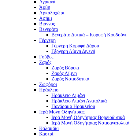
Αγριανά
Άρβη
Αρκαλοχώρι
Ασήμι
Βιάννος
Βενεράτο
Βενεράτο Δυτικά – Κορυφή Κουδούνι
Γέργερη
Γέργερη Κορυφή Δάρου
Γέργερη Λίμνη Διγενή
Γούβες
Ζαρός
Ζαρός Βόρεια
Ζαρός Λίμνη
Ζαρός Νοτιοδυτικά
Ζωφόροι
Ηράκλειο
Ηράκλειο Λιμάνι
Ηράκλειο Λιμάνι Ανατολικά
Πανόραμα Ηρακλείου
Ιερά Μονή Οδηγήτριας
Ιερά Μονή Οδηγήτριας Βορειοδυτικά
Ιερά Μονή Οδηγήτριας Νοτιοανατολικά
Καλαμάκι
Καστρί