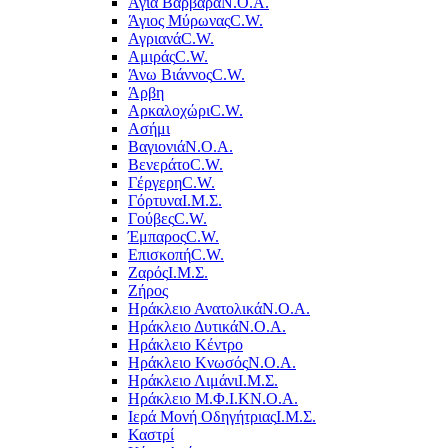
Αγία Βαρβάρα
Ν.Ο.Α.
Άγιος Μύρωνας
C.W.
Αγριανά
C.W.
Αμιράς
C.W.
Άνω Βιάννος
C.W.
Άρβη
Αρκαλοχώρι
C.W.
Ασήμι
Βαγιονιά
Ν.Ο.Α.
Βενεράτο
C.W.
Γέργερη
C.W.
Γόρτυνα
Ι.Μ.Σ.
Γούβες
C.W.
Έμπαρος
C.W.
Επισκοπή
C.W.
Ζαρός
Ι.Μ.Σ.
Ζήρος
Ηράκλειο Ανατολικά
Ν.Ο.Α.
Ηράκλειο Δυτικά
Ν.Ο.Α.
Ηράκλειο Κέντρο
Ηράκλειο Κνωσός
Ν.Ο.Α.
Ηράκλειο Λιμάνι
Ι.Μ.Σ.
Ηράκλειο Μ.Φ.Ι.Κ
Ν.Ο.Α.
Ιερά Μονή Οδηγήτριας
Ι.Μ.Σ.
Καστρί