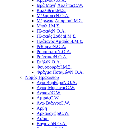
Αρμένοι
Ν.Ο.Α.
Ιερά Μονή Χαλέπας
C.W.
Καλλιθέα
Ι.Μ.Σ.
Μέλαμπες
Ν.Ο.Α.
Μέρωνας Αμαρίου
Ι.Μ.Σ.
Μπαλί
Ι.Μ.Σ.
Πλακιάς
Ν.Ο.Α.
Πλακιάς Σούδα
Ι.Μ.Σ.
Πλάτανος Αμαρίου
Ι.Μ.Σ.
Ρέθυμνο
Ν.Ο.Α.
Ρουσοσπίτι
Ν.Ο.Α.
Ρούστικα
Ν.Ο.Α.
Σπήλι
Ν.Ο.Α.
Φουρφουράς
Ι.Μ.Σ.
Φράγμα Ποταμών
Ν.Ο.Α.
Νομός Ηρακλείου
Αγία Βαρβάρα
Ν.Ο.Α.
Άγιος Μύρωνας
C.W.
Αγριανά
C.W.
Αμιράς
C.W.
Άνω Βιάννος
C.W.
Άρβη
Αρκαλοχώρι
C.W.
Ασήμι
Βαγιονιά
Ν.Ο.Α.