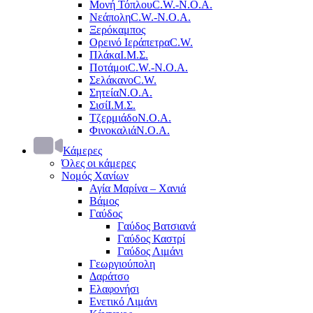
Μονή Τόπλου
C.W.-Ν.Ο.Α.
Νεάπολη
C.W.-Ν.Ο.Α.
Ξερόκαμπος
Ορεινό Ιεράπετρα
C.W.
Πλάκα
Ι.Μ.Σ.
Ποτάμοι
C.W.-Ν.Ο.Α.
Σελάκανο
C.W.
Σητεία
Ν.Ο.Α.
Σισί
Ι.Μ.Σ.
Τζερμιάδο
Ν.Ο.Α.
Φινοκαλιά
Ν.Ο.Α.
Κάμερες
Όλες οι κάμερες
Νομός Χανίων
Αγία Μαρίνα – Χανιά
Βάμος
Γαύδος
Γαύδος Βατσιανά
Γαύδος Καστρί
Γαύδος Λιμάνι
Γεωργιούπολη
Δαράτσο
Ελαφονήσι
Ενετικό Λιμάνι