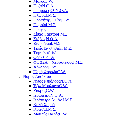
Μοχός
C.W.
Πεζά
Ν.Ο.Α.
Πετροκεφάλι
Ν.Ο.Α.
Πλώρα
Ι.Μ.Σ.
Προφήτης Ηλίας
C.W.
Πυράθι
Ι.Μ.Σ.
Πύργος
Σίβας Φαιστού
Ι.Μ.Σ.
Στάβιες
Ν.Ο.Α.
Σταυράκια
Ι.Μ.Σ.
Τρείς Εκκλησιές
Ι.Μ.Σ.
Τυμπάκι
C.W.
Φόδελε
C.W.
ΦΟΔΣΑ – Χερσόνησος
Ι.Μ.Σ.
Χόνδρος
C.W.
Ψαρή Φοράδα
C.W.
Νομός Λασιθίου
Άγιος Νικόλαος
Ν.Ο.Α.
Έξω Μουλιανά
C.W.
Ζάκρος
C.W.
Ιεράπετρα
Ν.Ο.Α.
Ιεράπετρα Λιμάνι
Ι.Μ.Σ.
Καλό Χωριό
Κριτσά
Ι.Μ.Σ.
Μακρύς Γιαλός
C.W.