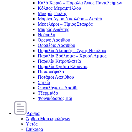
Καλό Χωριό – Παραλία Άγιος Παντελεήμων
Κόλπος Μεραμπέλλου
Μακρύς Γιαλός
Μαρίνα Αγίου Νικολάου – Λασίθι
Μεσελέροι – Τίμιος Σταυρός
Μικρός Αφέντης
Νεάπολη
Ορεινό Λασιθίου
Οροπέδιο Λασιθίου
Παραλία Αλμυρός – Άγιος Νικόλαος
Παραλία Βούλισμα – Χρυσή Άμμος
Παραλία Κιτροπλατεία
Παραλία Σχίσμα Ελούντας
Πισκοκέφαλο
Ποτάμοι Λασιθίιου
Σητεία
Σπιναλόγκα – Λασίθι
Τζερμιάδο
Φοινικόδασος Βάι
Άρθρα
Άρθρα Μετεωρολόγων
Υετός
Επίκαιρα