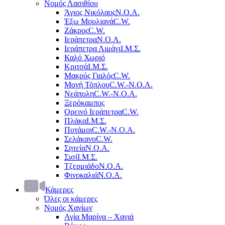
Νομός Λασιθίου
Άγιος Νικόλαος
Ν.Ο.Α.
Έξω Μουλιανά
C.W.
Ζάκρος
C.W.
Ιεράπετρα
Ν.Ο.Α.
Ιεράπετρα Λιμάνι
Ι.Μ.Σ.
Καλό Χωριό
Κριτσά
Ι.Μ.Σ.
Μακρύς Γιαλός
C.W.
Μονή Τόπλου
C.W.-Ν.Ο.Α.
Νεάπολη
C.W.-Ν.Ο.Α.
Ξερόκαμπος
Ορεινό Ιεράπετρα
C.W.
Πλάκα
Ι.Μ.Σ.
Ποτάμοι
C.W.-Ν.Ο.Α.
Σελάκανο
C.W.
Σητεία
Ν.Ο.Α.
Σισί
Ι.Μ.Σ.
Τζερμιάδο
Ν.Ο.Α.
Φινοκαλιά
Ν.Ο.Α.
Κάμερες
Όλες οι κάμερες
Νομός Χανίων
Αγία Μαρίνα – Χανιά