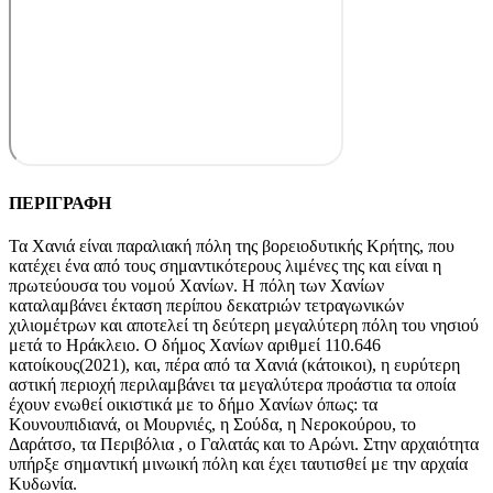
ΠΕΡΙΓΡΑΦΗ
Τα Χανιά είναι παραλιακή πόλη της βορειοδυτικής Κρήτης, που
κατέχει ένα από τους σημαντικότερους λιμένες της και είναι η
πρωτεύουσα του νομού Χανίων. Η πόλη των Χανίων
καταλαμβάνει έκταση περίπου δεκατριών τετραγωνικών
χιλιομέτρων και αποτελεί τη δεύτερη μεγαλύτερη πόλη του νησιού
μετά το Ηράκλειο. Ο δήμος Χανίων αριθμεί 110.646
κατοίκους(2021), και, πέρα από τα Χανιά (κάτοικοι), η ευρύτερη
αστική περιοχή περιλαμβάνει τα μεγαλύτερα προάστια τα οποία
έχουν ενωθεί οικιστικά με το δήμο Χανίων όπως: τα
Κουνουπιδιανά, οι Μουρνιές, η Σούδα, η Νεροκούρου, το
Δαράτσο, τα Περιβόλια , ο Γαλατάς και το Αρώνι. Στην αρχαιότητα
υπήρξε σημαντική μινωική πόλη και έχει ταυτισθεί με την αρχαία
Κυδωνία.