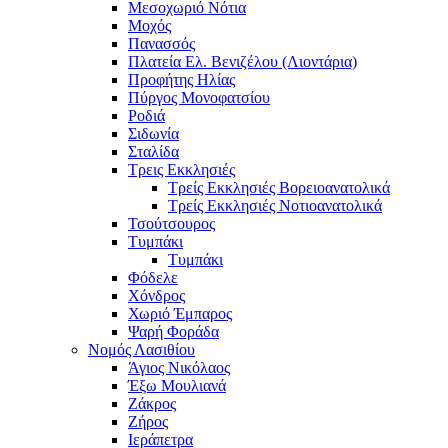
Μεσοχωριό Νότια
Μοχός
Πανασσός
Πλατεία Ελ. Βενιζέλου (Λιοντάρια)
Προφήτης Ηλίας
Πύργος Μονοφατσίου
Ροδιά
Σιδωνία
Σταλίδα
Τρεις Εκκλησιές
Τρείς Εκκλησιές Βορειοανατολικά
Τρείς Εκκλησιές Νοτιοανατολικά
Τσούτσουρος
Τυμπάκι
Τυμπάκι
Φόδελε
Χόνδρος
Χωριό Έμπαρος
Ψαρή Φοράδα
Νομός Λασιθίου
Άγιος Νικόλαος
Έξω Μουλιανά
Ζάκρος
Ζήρος
Ιεράπετρα