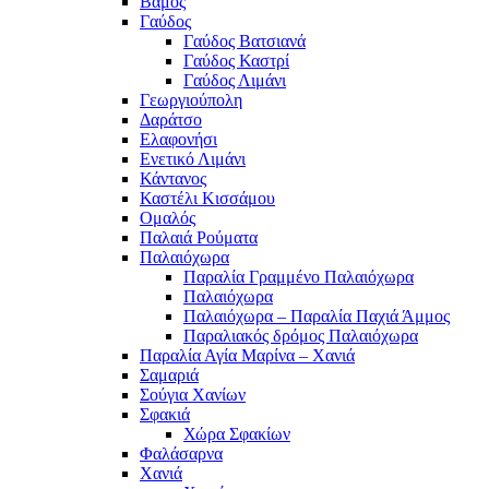
Βάμος
Γαύδος
Γαύδος Βατσιανά
Γαύδος Καστρί
Γαύδος Λιμάνι
Γεωργιούπολη
Δαράτσο
Ελαφονήσι
Ενετικό Λιμάνι
Κάντανος
Καστέλι Κισσάμου
Ομαλός
Παλαιά Ρούματα
Παλαιόχωρα
Παραλία Γραμμένο Παλαιόχωρα
Παλαιόχωρα
Παλαιόχωρα – Παραλία Παχιά Άμμος
Παραλιακός δρόμος Παλαιόχωρα
Παραλία Αγία Μαρίνα – Χανιά
Σαμαριά
Σούγια Χανίων
Σφακιά
Χώρα Σφακίων
Φαλάσαρνα
Χανιά