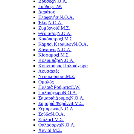
Βρύσες
Ν.Ο.Α.
Γαύδος
C.W.
Δαράτσο
Ελαφονήσι
Ν.Ο.Α.
Έλος
Ν.Ο.Α.
Ζυμβαγού
Ι.Μ.Σ.
Θέρισσος
Ν.Ο.Α.
Κακόπετρος
Ι.Μ.Σ.
Κάμποι Κεραμιών
Ν.Ο.Α.
Κάνδανος
Ν.Ο.Α.
Κίσσαμος
Ι.Μ.Σ.
Κολυμπάρι
Ν.Ο.Α.
Κουντούρας Παλαιόχωρα
Λουσακιές
Νεροκούρου
Ι.Μ.Σ.
Ομαλός
Παλαιά Ρούματα
C.W.
Παλαιόχωρα
Ν.Ο.Α.
Σαμαριά Δρυμός
Ν.Ο.Α.
Σαμαριά Φαράγγι
Ι.Μ.Σ.
Σέμπρωνας
Ν.Ο.Α.
Σούδα
Ν.Ο.Α.
Στάλος
Ι.Μ.Σ.
Φαλάσαρνα
Ν.Ο.Α.
Χανιά
Ι.Μ.Σ.