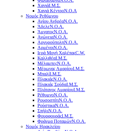
Φαλάσαρνα
Ν.Ο.Α.
Χανιά
Ι.Μ.Σ.
Χανιά Κέντρο
N.O.A
Νομός Ρεθύμνου
Αγίου Ανδρέα
Ν.Ο.Α.
Άδελε
Ν.Ο.Α.
Άμνατος
Ν.Ο.Α.
Ανώγεια
Ν.Ο.Α.
Αργυρούπολη
Ν.Ο.Α.
Αρμένοι
Ν.Ο.Α.
Ιερά Μονή Χαλέπας
C.W.
Καλλιθέα
Ι.Μ.Σ.
Μέλαμπες
Ν.Ο.Α.
Μέρωνας Αμαρίου
Ι.Μ.Σ.
Μπαλί
Ι.Μ.Σ.
Πλακιάς
Ν.Ο.Α.
Πλακιάς Σούδα
Ι.Μ.Σ.
Πλάτανος Αμαρίου
Ι.Μ.Σ.
Ρέθυμνο
Ν.Ο.Α.
Ρουσοσπίτι
Ν.Ο.Α.
Ρούστικα
Ν.Ο.Α.
Σπήλι
Ν.Ο.Α.
Φουρφουράς
Ι.Μ.Σ.
Φράγμα Ποταμών
Ν.Ο.Α.
Νομός Ηρακλείου