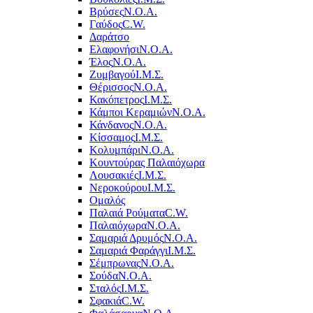
Βρύσες
Ν.Ο.Α.
Γαύδος
C.W.
Δαράτσο
Ελαφονήσι
Ν.Ο.Α.
Έλος
Ν.Ο.Α.
Ζυμβαγού
Ι.Μ.Σ.
Θέρισσος
Ν.Ο.Α.
Κακόπετρος
Ι.Μ.Σ.
Κάμποι Κεραμιών
Ν.Ο.Α.
Κάνδανος
Ν.Ο.Α.
Κίσσαμος
Ι.Μ.Σ.
Κολυμπάρι
Ν.Ο.Α.
Κουντούρας Παλαιόχωρα
Λουσακιές
Ι.Μ.Σ.
Νεροκούρου
Ι.Μ.Σ.
Ομαλός
Παλαιά Ρούματα
C.W.
Παλαιόχωρα
Ν.Ο.Α.
Σαμαριά Δρυμός
Ν.Ο.Α.
Σαμαριά Φαράγγι
Ι.Μ.Σ.
Σέμπρωνας
Ν.Ο.Α.
Σούδα
Ν.Ο.Α.
Σταλός
Ι.Μ.Σ.
Σφακιά
C.W.