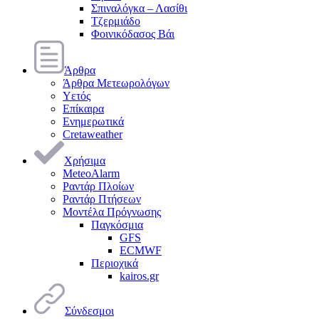
Σπιναλόγκα – Λασίθι
Τζερμιάδο
Φοινικόδασος Βάι
Άρθρα
Άρθρα Μετεωρολόγων
Υετός
Επίκαιρα
Ενημερωτικά
Cretaweather
Χρήσιμα
MeteoAlarm
Ραντάρ Πλοίων
Ραντάρ Πτήσεων
Μοντέλα Πρόγνωσης
Παγκόσμια
GFS
ECMWF
Περιοχικά
kairos.gr
Σύνδεσμοι