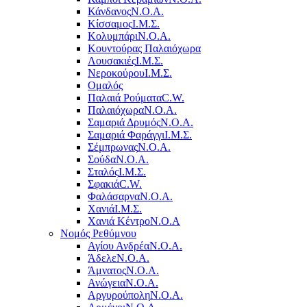
Κάνδανος
Ν.Ο.Α.
Κίσσαμος
Ι.Μ.Σ.
Κολυμπάρι
Ν.Ο.Α.
Κουντούρας Παλαιόχωρα
Λουσακιές
Ι.Μ.Σ.
Νεροκούρου
Ι.Μ.Σ.
Ομαλός
Παλαιά Ρούματα
C.W.
Παλαιόχωρα
Ν.Ο.Α.
Σαμαριά Δρυμός
Ν.Ο.Α.
Σαμαριά Φαράγγι
Ι.Μ.Σ.
Σέμπρωνας
Ν.Ο.Α.
Σούδα
Ν.Ο.Α.
Σταλός
Ι.Μ.Σ.
Σφακιά
C.W.
Φαλάσαρνα
Ν.Ο.Α.
Χανιά
Ι.Μ.Σ.
Χανιά Κέντρο
N.O.A
Νομός Ρεθύμνου
Αγίου Ανδρέα
Ν.Ο.Α.
Άδελε
Ν.Ο.Α.
Άμνατος
Ν.Ο.Α.
Ανώγεια
Ν.Ο.Α.
Αργυρούπολη
Ν.Ο.Α.