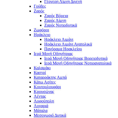
Γέργερη Λίμνη Διγενή
Γούβες
Ζαρός
Ζαρός Βόρεια
Ζαρός Λίμνη
Ζαρός Νοτιοδυτικά
Ζωφόροι
Ηράκλειο
Ηράκλειο Λιμάνι
Ηράκλειο Λιμάνι Ανατολικά
Πανόραμα Ηρακλείου
Ιερά Μονή Οδηγήτριας
Ιερά Μονή Οδηγήτριας Βορειοδυτικά
Ιερά Μονή Οδηγήτριας Νοτιοανατολικά
Καλαμάκι
Καστρί
Καταρράκτης Αμπά
Κάτω Ασίτες
Κουτουλουφάρι
Κρουσώνας
Λέντας
Λοφούπολη
Λυγαριά
Μάταλα
Μεσοχωριό Δυτικά