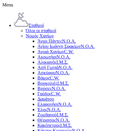
Menu
Σταθμοί
Όλοι οι σταθμοί
Νομός Χανίων
Άγιοι Πάντες
Ν.Ο.Α.
Αγίου Ιωάννη Σφακίων
Ν.Ο.Α.
Αγυιά Χανίων
C.W.
Ακρωτήρι
Ν.Ο.Α.
Αλικιανός
Ι.Μ.Σ.
Ασή Γωνιά
Ν.Ο.Α.
Ασκύφου
Ν.Ο.Α.
Βάμος
C.W.
Βουκολιές
Ι.Μ.Σ.
Βρύσες
Ν.Ο.Α.
Γαύδος
C.W.
Δαράτσο
Ελαφονήσι
Ν.Ο.Α.
Έλος
Ν.Ο.Α.
Ζυμβαγού
Ι.Μ.Σ.
Θέρισσος
Ν.Ο.Α.
Κακόπετρος
Ι.Μ.Σ.
Κάμποι Κεραμιών
Ν.Ο.Α.