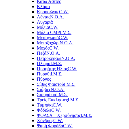
Κάτω Ασίτες
Κλήμα
Κρουσώνας
C.W.
Λέντας
Ν.Ο.Α.
Λυγαριά
Μάλια
C.W.
Μάλια CMP
Ι.Μ.Σ.
Μεσοχωριό
C.W.
Μεταξοχώρι
Ν.Ο.Α.
Μοχός
C.W.
Πεζά
Ν.Ο.Α.
Πετροκεφάλι
Ν.Ο.Α.
Πλώρα
Ι.Μ.Σ.
Προφήτης Ηλίας
C.W.
Πυράθι
Ι.Μ.Σ.
Πύργος
Σίβας Φαιστού
Ι.Μ.Σ.
Στάβιες
Ν.Ο.Α.
Σταυράκια
Ι.Μ.Σ.
Τρείς Εκκλησιές
Ι.Μ.Σ.
Τυμπάκι
C.W.
Φόδελε
C.W.
ΦΟΔΣΑ – Χερσόνησος
Ι.Μ.Σ.
Χόνδρος
C.W.
Ψαρή Φοράδα
C.W.