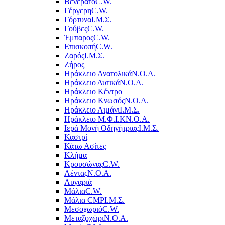
Βενεράτο
C.W.
Γέργερη
C.W.
Γόρτυνα
Ι.Μ.Σ.
Γούβες
C.W.
Έμπαρος
C.W.
Επισκοπή
C.W.
Ζαρός
Ι.Μ.Σ.
Ζήρος
Ηράκλειο Ανατολικά
Ν.Ο.Α.
Ηράκλειο Δυτικά
Ν.Ο.Α.
Ηράκλειο Κέντρο
Ηράκλειο Κνωσός
Ν.Ο.Α.
Ηράκλειο Λιμάνι
Ι.Μ.Σ.
Ηράκλειο Μ.Φ.Ι.Κ
Ν.Ο.Α.
Ιερά Μονή Οδηγήτριας
Ι.Μ.Σ.
Καστρί
Κάτω Ασίτες
Κλήμα
Κρουσώνας
C.W.
Λέντας
Ν.Ο.Α.
Λυγαριά
Μάλια
C.W.
Μάλια CMP
Ι.Μ.Σ.
Μεσοχωριό
C.W.
Μεταξοχώρι
Ν.Ο.Α.