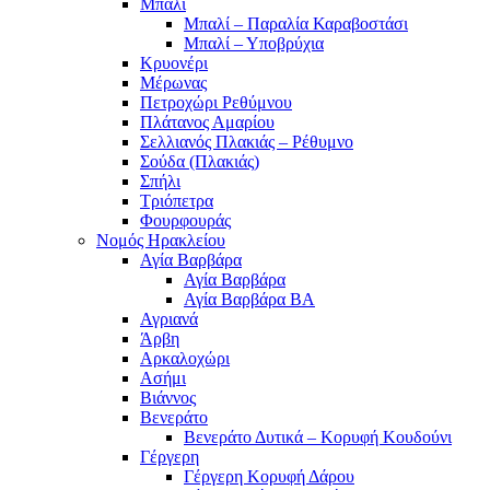
Μπαλί
Μπαλί – Παραλία Καραβοστάσι
Μπαλί – Υποβρύχια
Κρυονέρι
Μέρωνας
Πετροχώρι Ρεθύμνου
Πλάτανος Αμαρίου
Σελλιανός Πλακιάς – Ρέθυμνο
Σούδα (Πλακιάς)
Σπήλι
Τριόπετρα
Φουρφουράς
Νομός Ηρακλείου
Αγία Βαρβάρα
Αγία Βαρβάρα
Αγία Βαρβάρα ΒΑ
Αγριανά
Άρβη
Αρκαλοχώρι
Ασήμι
Βιάννος
Βενεράτο
Βενεράτο Δυτικά – Κορυφή Κουδούνι
Γέργερη
Γέργερη Κορυφή Δάρου