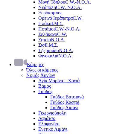
Μονή Τόπλου
C.W.-Ν.Ο.Α.
Νεάπολη
C.W.-Ν.Ο.Α.
Ξερόκαμπος
Ορεινό Ιεράπετρα
C.W.
Πλάκα
Ι.Μ.Σ.
Ποτάμοι
C.W.-Ν.Ο.Α.
Σελάκανο
C.W.
Σητεία
Ν.Ο.Α.
Σισί
Ι.Μ.Σ.
Τζερμιάδο
Ν.Ο.Α.
Φινοκαλιά
Ν.Ο.Α.
Κάμερες
Όλες οι κάμερες
Νομός Χανίων
Αγία Μαρίνα – Χανιά
Βάμος
Γαύδος
Γαύδος Βατσιανά
Γαύδος Καστρί
Γαύδος Λιμάνι
Γεωργιούπολη
Δαράτσο
Ελαφονήσι
Ενετικό Λιμάνι