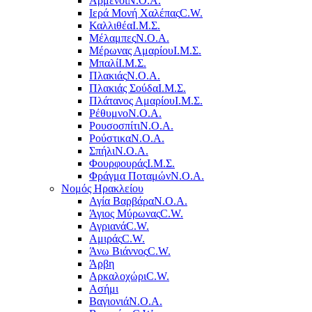
Αρμένοι
Ν.Ο.Α.
Ιερά Μονή Χαλέπας
C.W.
Καλλιθέα
Ι.Μ.Σ.
Μέλαμπες
Ν.Ο.Α.
Μέρωνας Αμαρίου
Ι.Μ.Σ.
Μπαλί
Ι.Μ.Σ.
Πλακιάς
Ν.Ο.Α.
Πλακιάς Σούδα
Ι.Μ.Σ.
Πλάτανος Αμαρίου
Ι.Μ.Σ.
Ρέθυμνο
Ν.Ο.Α.
Ρουσοσπίτι
Ν.Ο.Α.
Ρούστικα
Ν.Ο.Α.
Σπήλι
Ν.Ο.Α.
Φουρφουράς
Ι.Μ.Σ.
Φράγμα Ποταμών
Ν.Ο.Α.
Νομός Ηρακλείου
Αγία Βαρβάρα
Ν.Ο.Α.
Άγιος Μύρωνας
C.W.
Αγριανά
C.W.
Αμιράς
C.W.
Άνω Βιάννος
C.W.
Άρβη
Αρκαλοχώρι
C.W.
Ασήμι
Βαγιονιά
Ν.Ο.Α.