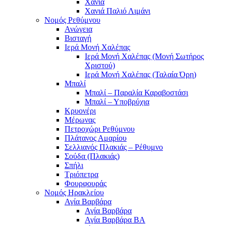
Χανιά
Χανιά Παλιό Λιμάνι
Νομός Ρεθύμνου
Ανώγεια
Βισταγή
Ιερά Μονή Χαλέπας
Ιερά Μονή Χαλέπας (Μονή Σωτήρος
Χριστού)
Ιερά Μονή Χαλέπας (Ταλαία Όρη)
Μπαλί
Μπαλί – Παραλία Καραβοστάσι
Μπαλί – Υποβρύχια
Κρυονέρι
Μέρωνας
Πετροχώρι Ρεθύμνου
Πλάτανος Αμαρίου
Σελλιανός Πλακιάς – Ρέθυμνο
Σούδα (Πλακιάς)
Σπήλι
Τριόπετρα
Φουρφουράς
Νομός Ηρακλείου
Αγία Βαρβάρα
Αγία Βαρβάρα
Αγία Βαρβάρα ΒΑ