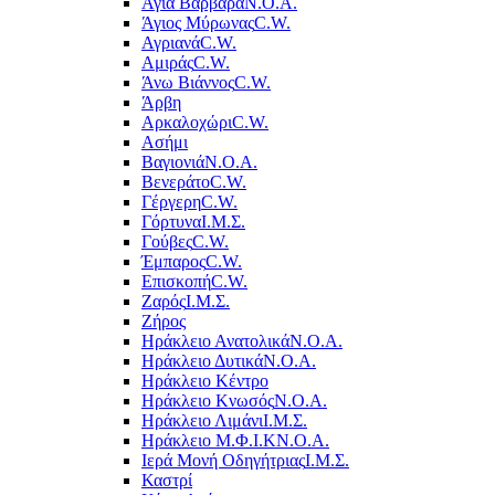
Αγία Βαρβάρα
Ν.Ο.Α.
Άγιος Μύρωνας
C.W.
Αγριανά
C.W.
Αμιράς
C.W.
Άνω Βιάννος
C.W.
Άρβη
Αρκαλοχώρι
C.W.
Ασήμι
Βαγιονιά
Ν.Ο.Α.
Βενεράτο
C.W.
Γέργερη
C.W.
Γόρτυνα
Ι.Μ.Σ.
Γούβες
C.W.
Έμπαρος
C.W.
Επισκοπή
C.W.
Ζαρός
Ι.Μ.Σ.
Ζήρος
Ηράκλειο Ανατολικά
Ν.Ο.Α.
Ηράκλειο Δυτικά
Ν.Ο.Α.
Ηράκλειο Κέντρο
Ηράκλειο Κνωσός
Ν.Ο.Α.
Ηράκλειο Λιμάνι
Ι.Μ.Σ.
Ηράκλειο Μ.Φ.Ι.Κ
Ν.Ο.Α.
Ιερά Μονή Οδηγήτριας
Ι.Μ.Σ.
Καστρί