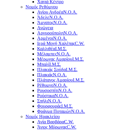
Χανιά Κέντρο
Νομός Ρεθύμνου
Αγίου Ανδρέα
Ν.Ο.Α.
Άδελε
Ν.Ο.Α.
Άμνατος
Ν.Ο.Α.
Ανώγεια
Αργυρούπολη
Ν.Ο.Α.
Αρμένοι
Ν.Ο.Α.
Ιερά Μονή Χαλέπας
C.W.
Καλλιθέα
Ι.Μ.Σ.
Μέλαμπες
Ν.Ο.Α.
Μέρωνας Αμαρίου
Ι.Μ.Σ.
Μπαλί
Ι.Μ.Σ.
Πλακιάς Σούδα
Ι.Μ.Σ.
Πλακιάς
Ν.Ο.Α.
Πλάτανος Αμαρίου
Ι.Μ.Σ.
Ρέθυμνο
Ν.Ο.Α.
Ρουσοσπίτι
Ν.Ο.Α.
Ρούστικα
Ν.Ο.Α.
Σπήλι
Ν.Ο.Α.
Φουρφουράς
Ι.Μ.Σ.
Φράγμα Ποταμών
Ν.Ο.Α.
Νομός Ηρακλείου
Αγία Βαρβάρα
C.W.
Άγιος Μύρωνας
C.W.