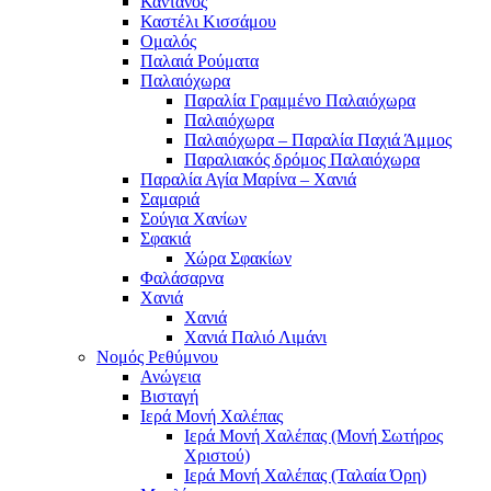
Κάντανος
Καστέλι Κισσάμου
Ομαλός
Παλαιά Ρούματα
Παλαιόχωρα
Παραλία Γραμμένο Παλαιόχωρα
Παλαιόχωρα
Παλαιόχωρα – Παραλία Παχιά Άμμος
Παραλιακός δρόμος Παλαιόχωρα
Παραλία Αγία Μαρίνα – Χανιά
Σαμαριά
Σούγια Χανίων
Σφακιά
Χώρα Σφακίων
Φαλάσαρνα
Χανιά
Χανιά
Χανιά Παλιό Λιμάνι
Νομός Ρεθύμνου
Ανώγεια
Βισταγή
Ιερά Μονή Χαλέπας
Ιερά Μονή Χαλέπας (Μονή Σωτήρος
Χριστού)
Ιερά Μονή Χαλέπας (Ταλαία Όρη)