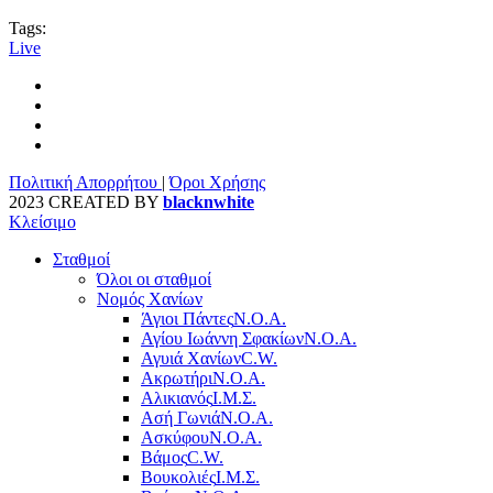
Tags:
Live
Πολιτική Απορρήτου
|
Όροι Χρήσης
2023 CREATED BY
blacknwhite
Κλείσιμο
Σταθμοί
Όλοι οι σταθμοί
Νομός Χανίων
Άγιοι Πάντες
Ν.Ο.Α.
Αγίου Ιωάννη Σφακίων
Ν.Ο.Α.
Αγυιά Χανίων
C.W.
Ακρωτήρι
Ν.Ο.Α.
Αλικιανός
Ι.Μ.Σ.
Ασή Γωνιά
Ν.Ο.Α.
Ασκύφου
Ν.Ο.Α.
Βάμος
C.W.
Βουκολιές
Ι.Μ.Σ.