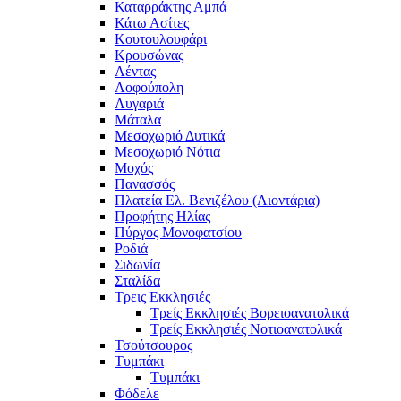
Καταρράκτης Αμπά
Κάτω Ασίτες
Κουτουλουφάρι
Κρουσώνας
Λέντας
Λοφούπολη
Λυγαριά
Μάταλα
Μεσοχωριό Δυτικά
Μεσοχωριό Νότια
Μοχός
Πανασσός
Πλατεία Ελ. Βενιζέλου (Λιοντάρια)
Προφήτης Ηλίας
Πύργος Μονοφατσίου
Ροδιά
Σιδωνία
Σταλίδα
Τρεις Εκκλησιές
Τρείς Εκκλησιές Βορειοανατολικά
Τρείς Εκκλησιές Νοτιοανατολικά
Τσούτσουρος
Τυμπάκι
Τυμπάκι
Φόδελε