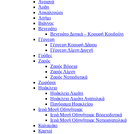
Αγριανά
Άρβη
Αρκαλοχώρι
Ασήμι
Βιάννος
Βενεράτο
Βενεράτο Δυτικά – Κορυφή Κουδούνι
Γέργερη
Γέργερη Κορυφή Δάρου
Γέργερη Λίμνη Διγενή
Γούβες
Ζαρός
Ζαρός Βόρεια
Ζαρός Λίμνη
Ζαρός Νοτιοδυτικά
Ζωφόροι
Ηράκλειο
Ηράκλειο Λιμάνι
Ηράκλειο Λιμάνι Ανατολικά
Πανόραμα Ηρακλείου
Ιερά Μονή Οδηγήτριας
Ιερά Μονή Οδηγήτριας Βορειοδυτικά
Ιερά Μονή Οδηγήτριας Νοτιοανατολικά
Καλαμάκι
Καστρί