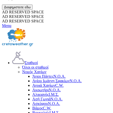
Διαφημιστειτε εδω
AD RESERVED SPACE
AD RESERVED SPACE
AD RESERVED SPACE
Menu
Σταθμοί
Όλοι οι σταθμοί
Νομός Χανίων
Άγιοι Πάντες
Ν.Ο.Α.
Αγίου Ιωάννη Σφακίων
Ν.Ο.Α.
Αγυιά Χανίων
C.W.
Ακρωτήρι
Ν.Ο.Α.
Αλικιανός
Ι.Μ.Σ.
Ασή Γωνιά
Ν.Ο.Α.
Ασκύφου
Ν.Ο.Α.
Βάμος
C.W.
Βουκολιές
Ι.Μ.Σ.