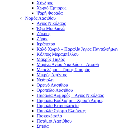
Χόνδρος
Χωριό Έμπαρος
Ψαρή Φοράδα
Νομός Λασιθίου
Άγιος Νικόλαος
Έξω Μουλιανά
Ζάκρος
Ζήρος
Ιεράπετρα
Καλό Χωριό – Παραλία Άγιος Παντελεήμων
Κόλπος Μεραμπέλλου
Μακρύς Γιαλός
Μαρίνα Αγίου Νικολάου – Λασίθι
Μεσελέροι – Τίμιος Σταυρός
Μικρός Αφέντης
Νεάπολη
Ορεινό Λασιθίου
Οροπέδιο Λασιθίου
Παραλία Αλμυρός – Άγιος Νικόλαος
Παραλία Βούλισμα – Χρυσή Άμμος
Παραλία Κιτροπλατεία
Παραλία Σχίσμα Ελούντας
Πισκοκέφαλο
Ποτάμοι Λασιθίιου
Σητεία