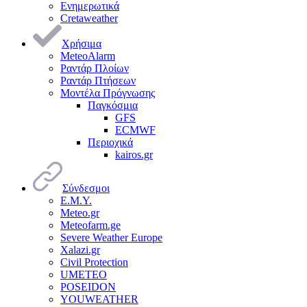
Ενημερωτικά
Cretaweather
Χρήσιμα
MeteoAlarm
Ραντάρ Πλοίων
Ραντάρ Πτήσεων
Μοντέλα Πρόγνωσης
Παγκόσμια
GFS
ECMWF
Περιοχικά
kairos.gr
Σύνδεσμοι
Ε.Μ.Υ.
Meteo.gr
Meteofarm.ge
Severe Weather Europe
Xalazi.gr
Civil Protection
UMETEO
POSEIDON
YOUWEATHER