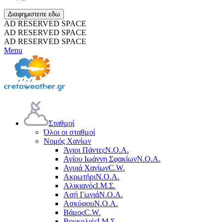
Διαφημιστειτε εδω
AD RESERVED SPACE
AD RESERVED SPACE
AD RESERVED SPACE
Menu
Σταθμοί
Όλοι οι σταθμοί
Νομός Χανίων
Άγιοι Πάντες
Ν.Ο.Α.
Αγίου Ιωάννη Σφακίων
Ν.Ο.Α.
Αγυιά Χανίων
C.W.
Ακρωτήρι
Ν.Ο.Α.
Αλικιανός
Ι.Μ.Σ.
Ασή Γωνιά
Ν.Ο.Α.
Ασκύφου
Ν.Ο.Α.
Βάμος
C.W.
Βουκολιές
Ι.Μ.Σ.