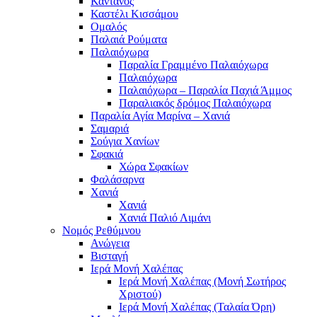
Κάντανος
Καστέλι Κισσάμου
Ομαλός
Παλαιά Ρούματα
Παλαιόχωρα
Παραλία Γραμμένο Παλαιόχωρα
Παλαιόχωρα
Παλαιόχωρα – Παραλία Παχιά Άμμος
Παραλιακός δρόμος Παλαιόχωρα
Παραλία Αγία Μαρίνα – Χανιά
Σαμαριά
Σούγια Χανίων
Σφακιά
Χώρα Σφακίων
Φαλάσαρνα
Χανιά
Χανιά
Χανιά Παλιό Λιμάνι
Νομός Ρεθύμνου
Ανώγεια
Βισταγή
Ιερά Μονή Χαλέπας
Ιερά Μονή Χαλέπας (Μονή Σωτήρος
Χριστού)
Ιερά Μονή Χαλέπας (Ταλαία Όρη)