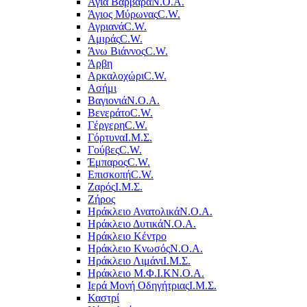
Αγία Βαρβάρα
Ν.Ο.Α.
Άγιος Μύρωνας
C.W.
Αγριανά
C.W.
Αμιράς
C.W.
Άνω Βιάννος
C.W.
Άρβη
Αρκαλοχώρι
C.W.
Ασήμι
Βαγιονιά
Ν.Ο.Α.
Βενεράτο
C.W.
Γέργερη
C.W.
Γόρτυνα
Ι.Μ.Σ.
Γούβες
C.W.
Έμπαρος
C.W.
Επισκοπή
C.W.
Ζαρός
Ι.Μ.Σ.
Ζήρος
Ηράκλειο Ανατολικά
Ν.Ο.Α.
Ηράκλειο Δυτικά
Ν.Ο.Α.
Ηράκλειο Κέντρο
Ηράκλειο Κνωσός
Ν.Ο.Α.
Ηράκλειο Λιμάνι
Ι.Μ.Σ.
Ηράκλειο Μ.Φ.Ι.Κ
Ν.Ο.Α.
Ιερά Μονή Οδηγήτριας
Ι.Μ.Σ.
Καστρί