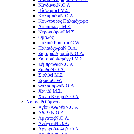
Κάνδανος
Ν.Ο.Α.
Κίσσαμος
Ι.Μ.Σ.
Κολυμπάρι
Ν.Ο.Α.
Κουντούρας Παλαιόχωρα
Λουσακιές
Ι.Μ.Σ.
Νεροκούρου
Ι.Μ.Σ.
Ομαλός
Παλαιά Ρούματα
C.W.
Παλαιόχωρα
Ν.Ο.Α.
Σαμαριά Δρυμός
Ν.Ο.Α.
Σαμαριά Φαράγγι
Ι.Μ.Σ.
Σέμπρωνας
Ν.Ο.Α.
Σούδα
Ν.Ο.Α.
Σταλός
Ι.Μ.Σ.
Σφακιά
C.W.
Φαλάσαρνα
Ν.Ο.Α.
Χανιά
Ι.Μ.Σ.
Χανιά Κέντρο
N.O.A
Νομός Ρεθύμνου
Αγίου Ανδρέα
Ν.Ο.Α.
Άδελε
Ν.Ο.Α.
Άμνατος
Ν.Ο.Α.
Ανώγεια
Ν.Ο.Α.
Αργυρούπολη
Ν.Ο.Α.