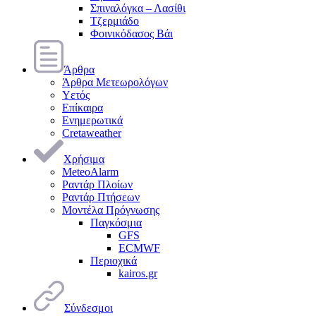
Σπιναλόγκα – Λασίθι
Τζερμιάδο
Φοινικόδασος Βάι
Άρθρα
Άρθρα Μετεωρολόγων
Υετός
Επίκαιρα
Ενημερωτικά
Cretaweather
Χρήσιμα
MeteoAlarm
Ραντάρ Πλοίων
Ραντάρ Πτήσεων
Μοντέλα Πρόγνωσης
Παγκόσμια
GFS
ECMWF
Περιοχικά
kairos.gr
Σύνδεσμοι