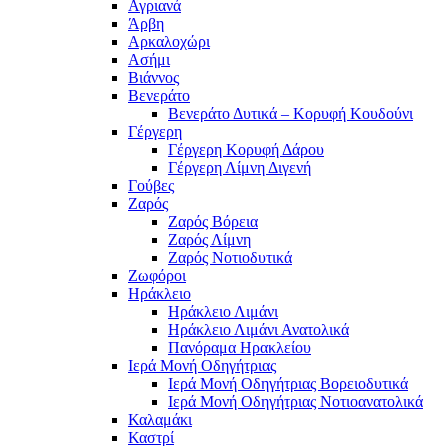
Αγριανά
Άρβη
Αρκαλοχώρι
Ασήμι
Βιάννος
Βενεράτο
Βενεράτο Δυτικά – Κορυφή Κουδούνι
Γέργερη
Γέργερη Κορυφή Δάρου
Γέργερη Λίμνη Διγενή
Γούβες
Ζαρός
Ζαρός Βόρεια
Ζαρός Λίμνη
Ζαρός Νοτιοδυτικά
Ζωφόροι
Ηράκλειο
Ηράκλειο Λιμάνι
Ηράκλειο Λιμάνι Ανατολικά
Πανόραμα Ηρακλείου
Ιερά Μονή Οδηγήτριας
Ιερά Μονή Οδηγήτριας Βορειοδυτικά
Ιερά Μονή Οδηγήτριας Νοτιοανατολικά
Καλαμάκι
Καστρί