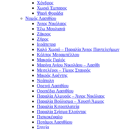
Χόνδρος
Χωριό Έμπαρος
Ψαρή Φοράδα
Νομός Λασιθίου
Άγιος Νικόλαος
Έξω Μουλιανά
Ζάκρος
Ζήρος
Ιεράπετρα
Καλό Χωριό – Παραλία Άγιος Παντελεήμων
Κόλπος Μεραμπέλλου
Μακρύς Γιαλός
Μαρίνα Αγίου Νικολάου – Λασίθι
Μεσελέροι – Τίμιος Σταυρός
Μικρός Αφέντης
Νεάπολη
Ορεινό Λασιθίου
Οροπέδιο Λασιθίου
Παραλία Αλμυρός – Άγιος Νικόλαος
Παραλία Βούλισμα – Χρυσή Άμμος
Παραλία Κιτροπλατεία
Παραλία Σχίσμα Ελούντας
Πισκοκέφαλο
Ποτάμοι Λασιθίιου
Σητεία