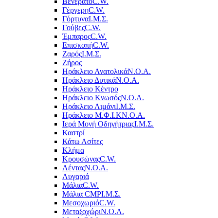
Βενεράτο
C.W.
Γέργερη
C.W.
Γόρτυνα
Ι.Μ.Σ.
Γούβες
C.W.
Έμπαρος
C.W.
Επισκοπή
C.W.
Ζαρός
Ι.Μ.Σ.
Ζήρος
Ηράκλειο Ανατολικά
Ν.Ο.Α.
Ηράκλειο Δυτικά
Ν.Ο.Α.
Ηράκλειο Κέντρο
Ηράκλειο Κνωσός
Ν.Ο.Α.
Ηράκλειο Λιμάνι
Ι.Μ.Σ.
Ηράκλειο Μ.Φ.Ι.Κ
Ν.Ο.Α.
Ιερά Μονή Οδηγήτριας
Ι.Μ.Σ.
Καστρί
Κάτω Ασίτες
Κλήμα
Κρουσώνας
C.W.
Λέντας
Ν.Ο.Α.
Λυγαριά
Μάλια
C.W.
Μάλια CMP
Ι.Μ.Σ.
Μεσοχωριό
C.W.
Μεταξοχώρι
Ν.Ο.Α.