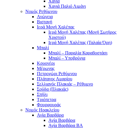
Χανιά
Χανιά Παλιό Λιμάνι
Νομός Ρεθύμνου
Ανώγεια
Βισταγή
Ιερά Μονή Χαλέπας
Ιερά Μονή Χαλέπας (Μονή Σωτήρος
Χριστού)
Ιερά Μονή Χαλέπας (Ταλαία Όρη)
Μπαλί
Μπαλί – Παραλία Καραβοστάσι
Μπαλί – Υποβρύχια
Κρυονέρι
Μέρωνας
Πετροχώρι Ρεθύμνου
Πλάτανος Αμαρίου
Σελλιανός Πλακιάς – Ρέθυμνο
Σούδα (Πλακιάς)
Σπήλι
Τριόπετρα
Φουρφουράς
Νομός Ηρακλείου
Αγία Βαρβάρα
Αγία Βαρβάρα
Αγία Βαρβάρα ΒΑ