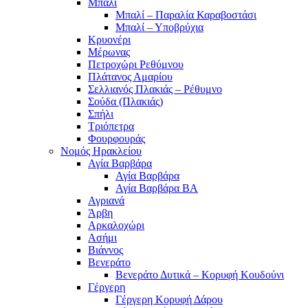
Μπαλί
Μπαλί – Παραλία Καραβοστάσι
Μπαλί – Υποβρύχια
Κρυονέρι
Μέρωνας
Πετροχώρι Ρεθύμνου
Πλάτανος Αμαρίου
Σελλιανός Πλακιάς – Ρέθυμνο
Σούδα (Πλακιάς)
Σπήλι
Τριόπετρα
Φουρφουράς
Νομός Ηρακλείου
Αγία Βαρβάρα
Αγία Βαρβάρα
Αγία Βαρβάρα ΒΑ
Αγριανά
Άρβη
Αρκαλοχώρι
Ασήμι
Βιάννος
Βενεράτο
Βενεράτο Δυτικά – Κορυφή Κουδούνι
Γέργερη
Γέργερη Κορυφή Δάρου