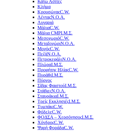
Κάτω Ασίτες
Κλήμα
Κρουσώνας
C.W.
Λέντας
Ν.Ο.Α.
Λυγαριά
Μάλια
C.W.
Μάλια CMP
Ι.Μ.Σ.
Μεσοχωριό
C.W.
Μεταξοχώρι
Ν.Ο.Α.
Μοχός
C.W.
Πεζά
Ν.Ο.Α.
Πετροκεφάλι
Ν.Ο.Α.
Πλώρα
Ι.Μ.Σ.
Προφήτης Ηλίας
C.W.
Πυράθι
Ι.Μ.Σ.
Πύργος
Σίβας Φαιστού
Ι.Μ.Σ.
Στάβιες
Ν.Ο.Α.
Σταυράκια
Ι.Μ.Σ.
Τρείς Εκκλησιές
Ι.Μ.Σ.
Τυμπάκι
C.W.
Φόδελε
C.W.
ΦΟΔΣΑ – Χερσόνησος
Ι.Μ.Σ.
Χόνδρος
C.W.
Ψαρή Φοράδα
C.W.