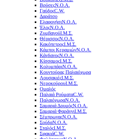
Βρύσες
Ν.Ο.Α.
Γαύδος
C.W.
Δαράτσο
Ελαφονήσι
Ν.Ο.Α.
Έλος
Ν.Ο.Α.
Ζυμβαγού
Ι.Μ.Σ.
Θέρισσος
Ν.Ο.Α.
Κακόπετρος
Ι.Μ.Σ.
Κάμποι Κεραμιών
Ν.Ο.Α.
Κάνδανος
Ν.Ο.Α.
Κίσσαμος
Ι.Μ.Σ.
Κολυμπάρι
Ν.Ο.Α.
Κουντούρας Παλαιόχωρα
Λουσακιές
Ι.Μ.Σ.
Νεροκούρου
Ι.Μ.Σ.
Ομαλός
Παλαιά Ρούματα
C.W.
Παλαιόχωρα
Ν.Ο.Α.
Σαμαριά Δρυμός
Ν.Ο.Α.
Σαμαριά Φαράγγι
Ι.Μ.Σ.
Σέμπρωνας
Ν.Ο.Α.
Σούδα
Ν.Ο.Α.
Σταλός
Ι.Μ.Σ.
Σφακιά
C.W.