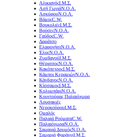
Αλικιανός
Ι.Μ.Σ.
Ασή Γωνιά
Ν.Ο.Α.
Ασκύφου
Ν.Ο.Α.
Βάμος
C.W.
Βουκολιές
Ι.Μ.Σ.
Βρύσες
Ν.Ο.Α.
Γαύδος
C.W.
Δαράτσο
Ελαφονήσι
Ν.Ο.Α.
Έλος
Ν.Ο.Α.
Ζυμβαγού
Ι.Μ.Σ.
Θέρισσος
Ν.Ο.Α.
Κακόπετρος
Ι.Μ.Σ.
Κάμποι Κεραμιών
Ν.Ο.Α.
Κάνδανος
Ν.Ο.Α.
Κίσσαμος
Ι.Μ.Σ.
Κολυμπάρι
Ν.Ο.Α.
Κουντούρας Παλαιόχωρα
Λουσακιές
Νεροκούρου
Ι.Μ.Σ.
Ομαλός
Παλαιά Ρούματα
C.W.
Παλαιόχωρα
Ν.Ο.Α.
Σαμαριά Δρυμός
Ν.Ο.Α.
Σαμαριά Φαράγγι
Ι.Μ.Σ.