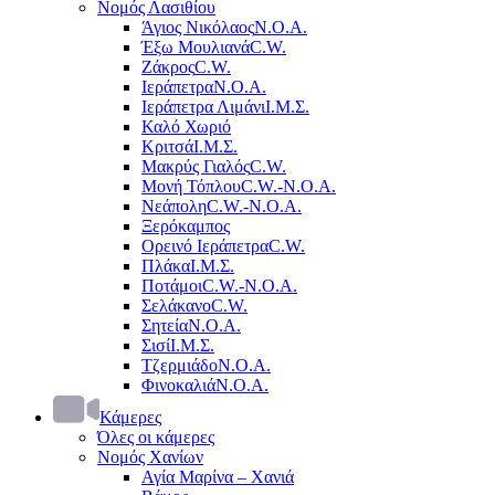
Νομός Λασιθίου
Άγιος Νικόλαος
Ν.Ο.Α.
Έξω Μουλιανά
C.W.
Ζάκρος
C.W.
Ιεράπετρα
Ν.Ο.Α.
Ιεράπετρα Λιμάνι
Ι.Μ.Σ.
Καλό Χωριό
Κριτσά
Ι.Μ.Σ.
Μακρύς Γιαλός
C.W.
Μονή Τόπλου
C.W.-Ν.Ο.Α.
Νεάπολη
C.W.-Ν.Ο.Α.
Ξερόκαμπος
Ορεινό Ιεράπετρα
C.W.
Πλάκα
Ι.Μ.Σ.
Ποτάμοι
C.W.-Ν.Ο.Α.
Σελάκανο
C.W.
Σητεία
Ν.Ο.Α.
Σισί
Ι.Μ.Σ.
Τζερμιάδο
Ν.Ο.Α.
Φινοκαλιά
Ν.Ο.Α.
Κάμερες
Όλες οι κάμερες
Νομός Χανίων
Αγία Μαρίνα – Χανιά