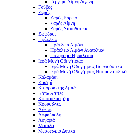
Γέργερη Λίμνη Διγενή
Γούβες
Ζαρός
Ζαρός Βόρεια
Ζαρός Λίμνη
Ζαρός Νοτιοδυτικά
Ζωφόροι
Ηράκλειο
Ηράκλειο Λιμάνι
Ηράκλειο Λιμάνι Ανατολικά
Πανόραμα Ηρακλείου
Ιερά Μονή Οδηγήτριας
Ιερά Μονή Οδηγήτριας Βορειοδυτικά
Ιερά Μονή Οδηγήτριας Νοτιοανατολικά
Καλαμάκι
Καστρί
Καταρράκτης Αμπά
Κάτω Ασίτες
Κουτουλουφάρι
Κρουσώνας
Λέντας
Λοφούπολη
Λυγαριά
Μάταλα
Μεσοχωριό Δυτικά