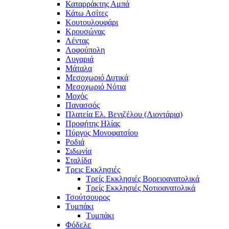
Καταρράκτης Αμπά
Κάτω Ασίτες
Κουτουλουφάρι
Κρουσώνας
Λέντας
Λοφούπολη
Λυγαριά
Μάταλα
Μεσοχωριό Δυτικά
Μεσοχωριό Νότια
Μοχός
Πανασσός
Πλατεία Ελ. Βενιζέλου (Λιοντάρια)
Προφήτης Ηλίας
Πύργος Μονοφατσίου
Ροδιά
Σιδωνία
Σταλίδα
Τρεις Εκκλησιές
Τρείς Εκκλησιές Βορειοανατολικά
Τρείς Εκκλησιές Νοτιοανατολικά
Τσούτσουρος
Τυμπάκι
Τυμπάκι
Φόδελε