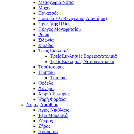
Μεσοχωριό Νότια
Μοχός
Πανασσός
Πλατεία Ελ. Βενιζέλου (Λιοντάρια)
Προφήτης Ηλίας
Πύργος Μονοφατσίου
Ροδιά
Σιδωνία
Σταλίδα
Τρεις Εκκλησιές
Τρείς Εκκλησιές Βορειοανατολικά
Τρείς Εκκλησιές Νοτιοανατολικά
Τσούτσουρος
Τυμπάκι
Τυμπάκι
Φόδελε
Χόνδρος
Χωριό Έμπαρος
Ψαρή Φοράδα
Νομός Λασιθίου
Άγιος Νικόλαος
Έξω Μουλιανά
Ζάκρος
Ζήρος
Ιεράπετρα