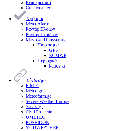
Ενημερωτικά
Cretaweather
Χρήσιμα
MeteoAlarm
Ραντάρ Πλοίων
Ραντάρ Πτήσεων
Μοντέλα Πρόγνωσης
Παγκόσμια
GFS
ECMWF
Περιοχικά
kairos.gr
Σύνδεσμοι
Ε.Μ.Υ.
Meteo.gr
Meteofarm.ge
Severe Weather Europe
Xalazi.gr
Civil Protection
UMETEO
POSEIDON
YOUWEATHER