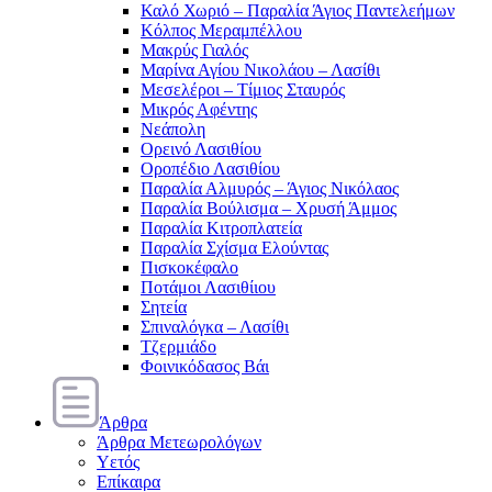
Καλό Χωριό – Παραλία Άγιος Παντελεήμων
Κόλπος Μεραμπέλλου
Μακρύς Γιαλός
Μαρίνα Αγίου Νικολάου – Λασίθι
Μεσελέροι – Τίμιος Σταυρός
Μικρός Αφέντης
Νεάπολη
Ορεινό Λασιθίου
Οροπέδιο Λασιθίου
Παραλία Αλμυρός – Άγιος Νικόλαος
Παραλία Βούλισμα – Χρυσή Άμμος
Παραλία Κιτροπλατεία
Παραλία Σχίσμα Ελούντας
Πισκοκέφαλο
Ποτάμοι Λασιθίιου
Σητεία
Σπιναλόγκα – Λασίθι
Τζερμιάδο
Φοινικόδασος Βάι
Άρθρα
Άρθρα Μετεωρολόγων
Υετός
Επίκαιρα