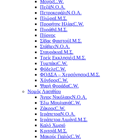
Μοχός
C.W.
Πεζά
Ν.Ο.Α.
Πετροκεφάλι
Ν.Ο.Α.
Πλώρα
Ι.Μ.Σ.
Προφήτης Ηλίας
C.W.
Πυράθι
Ι.Μ.Σ.
Πύργος
Σίβας Φαιστού
Ι.Μ.Σ.
Στάβιες
Ν.Ο.Α.
Σταυράκια
Ι.Μ.Σ.
Τρείς Εκκλησιές
Ι.Μ.Σ.
Τυμπάκι
C.W.
Φόδελε
C.W.
ΦΟΔΣΑ – Χερσόνησος
Ι.Μ.Σ.
Χόνδρος
C.W.
Ψαρή Φοράδα
C.W.
Νομός Λασιθίου
Άγιος Νικόλαος
Ν.Ο.Α.
Έξω Μουλιανά
C.W.
Ζάκρος
C.W.
Ιεράπετρα
Ν.Ο.Α.
Ιεράπετρα Λιμάνι
Ι.Μ.Σ.
Καλό Χωριό
Κριτσά
Ι.Μ.Σ.
Μακρύς Γιαλός
C.W.