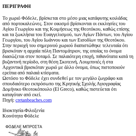
ΠΕΡΙΓΡΑΦΗ
Το χωριό Φόδελε, βρίσκεται στο μέσο μιας κατάφυτης κοιλάδας
από πορτοκαλεώνες. Στον οικισμό βρίσκονται οι εκκλησίες του
Αγίου Γεωργίου και της Κοιμήσεως της Θεοτόκου, καθώς επίσης
και τα ξωκλήσια του Ευαγγελισμού, των Αγίων Πάντων, του Αγίου
Γεωργίου, του Αγίου Ιωάννου και των Εισοδίων της Θεοτόκου.
Στην περιοχή του σημερινού χωριού διαπιστώθηκε τελευταία ότι
βρισκόταν η αρχαία πόλη Παντομάτριον, της οποίας το όνομα
διασώζεται στον ποταμό. Σε παλαιότερη εποχή, πιθανότατα κατά τη
βυζαντινή περίοδο, στη θέση Σκοτεινή, Λουμπινιές ή στα
Αρχοντικά βρισκόταν χωριό με άλλο όνομα, όπως πιστοποιούν
ερείπια από παλαιά κτίσματα.
Ωστόσο το Φόδελε έχει συνδεθεί με τον μεγάλο ζωγράφο και
σπουδαιότερο εκπρόσωπο της Κρητικής Σχολής Αγιογραφίας
Δομήνικο Θεοτοκόπουλο (El Greco), καθώς πιστεύεται ότι
καταγόταν από εκεί.
Πηγή:
cretanbeaches.com
Ιδιοκτησία-Φιλοξενία
Κοινότητα Φόδελε