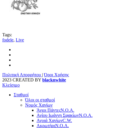
Tags:
fodele
,
Live
Πολιτική Απορρήτου
|
Όροι Χρήσης
2023 CREATED BY
blacknwhite
Κλείσιμο
Σταθμοί
Όλοι οι σταθμοί
Νομός Χανίων
Άγιοι Πάντες
Ν.Ο.Α.
Αγίου Ιωάννη Σφακίων
Ν.Ο.Α.
Αγυιά Χανίων
C.W.
Ακρωτήρι
Ν.Ο.Α.