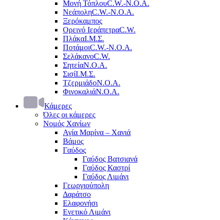
Μονή Τόπλου
C.W.-Ν.Ο.Α.
Νεάπολη
C.W.-Ν.Ο.Α.
Ξερόκαμπος
Ορεινό Ιεράπετρα
C.W.
Πλάκα
Ι.Μ.Σ.
Ποτάμοι
C.W.-Ν.Ο.Α.
Σελάκανο
C.W.
Σητεία
Ν.Ο.Α.
Σισί
Ι.Μ.Σ.
Τζερμιάδο
Ν.Ο.Α.
Φινοκαλιά
Ν.Ο.Α.
Κάμερες
Όλες οι κάμερες
Νομός Χανίων
Αγία Μαρίνα – Χανιά
Βάμος
Γαύδος
Γαύδος Βατσιανά
Γαύδος Καστρί
Γαύδος Λιμάνι
Γεωργιούπολη
Δαράτσο
Ελαφονήσι
Ενετικό Λιμάνι