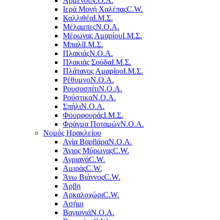
Αρμένοι
Ν.Ο.Α.
Ιερά Μονή Χαλέπας
C.W.
Καλλιθέα
Ι.Μ.Σ.
Μέλαμπες
Ν.Ο.Α.
Μέρωνας Αμαρίου
Ι.Μ.Σ.
Μπαλί
Ι.Μ.Σ.
Πλακιάς
Ν.Ο.Α.
Πλακιάς Σούδα
Ι.Μ.Σ.
Πλάτανος Αμαρίου
Ι.Μ.Σ.
Ρέθυμνο
Ν.Ο.Α.
Ρουσοσπίτι
Ν.Ο.Α.
Ρούστικα
Ν.Ο.Α.
Σπήλι
Ν.Ο.Α.
Φουρφουράς
Ι.Μ.Σ.
Φράγμα Ποταμών
Ν.Ο.Α.
Νομός Ηρακλείου
Αγία Βαρβάρα
Ν.Ο.Α.
Άγιος Μύρωνας
C.W.
Αγριανά
C.W.
Αμιράς
C.W.
Άνω Βιάννος
C.W.
Άρβη
Αρκαλοχώρι
C.W.
Ασήμι
Βαγιονιά
Ν.Ο.Α.