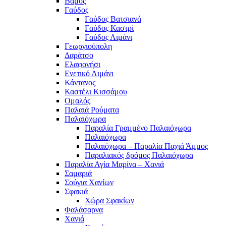
Βάμος
Γαύδος
Γαύδος Βατσιανά
Γαύδος Καστρί
Γαύδος Λιμάνι
Γεωργιούπολη
Δαράτσο
Ελαφονήσι
Ενετικό Λιμάνι
Κάντανος
Καστέλι Κισσάμου
Ομαλός
Παλαιά Ρούματα
Παλαιόχωρα
Παραλία Γραμμένο Παλαιόχωρα
Παλαιόχωρα
Παλαιόχωρα – Παραλία Παχιά Άμμος
Παραλιακός δρόμος Παλαιόχωρα
Παραλία Αγία Μαρίνα – Χανιά
Σαμαριά
Σούγια Χανίων
Σφακιά
Χώρα Σφακίων
Φαλάσαρνα
Χανιά