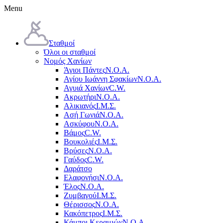
Menu
Σταθμοί
Όλοι οι σταθμοί
Νομός Χανίων
Άγιοι Πάντες
Ν.Ο.Α.
Αγίου Ιωάννη Σφακίων
Ν.Ο.Α.
Αγυιά Χανίων
C.W.
Ακρωτήρι
Ν.Ο.Α.
Αλικιανός
Ι.Μ.Σ.
Ασή Γωνιά
Ν.Ο.Α.
Ασκύφου
Ν.Ο.Α.
Βάμος
C.W.
Βουκολιές
Ι.Μ.Σ.
Βρύσες
Ν.Ο.Α.
Γαύδος
C.W.
Δαράτσο
Ελαφονήσι
Ν.Ο.Α.
Έλος
Ν.Ο.Α.
Ζυμβαγού
Ι.Μ.Σ.
Θέρισσος
Ν.Ο.Α.
Κακόπετρος
Ι.Μ.Σ.
Κάμποι Κεραμιών
Ν.Ο.Α.