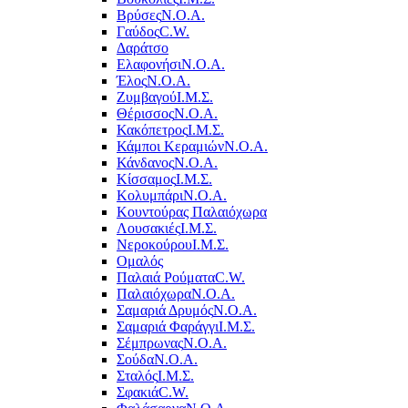
Βρύσες
Ν.Ο.Α.
Γαύδος
C.W.
Δαράτσο
Ελαφονήσι
Ν.Ο.Α.
Έλος
Ν.Ο.Α.
Ζυμβαγού
Ι.Μ.Σ.
Θέρισσος
Ν.Ο.Α.
Κακόπετρος
Ι.Μ.Σ.
Κάμποι Κεραμιών
Ν.Ο.Α.
Κάνδανος
Ν.Ο.Α.
Κίσσαμος
Ι.Μ.Σ.
Κολυμπάρι
Ν.Ο.Α.
Κουντούρας Παλαιόχωρα
Λουσακιές
Ι.Μ.Σ.
Νεροκούρου
Ι.Μ.Σ.
Ομαλός
Παλαιά Ρούματα
C.W.
Παλαιόχωρα
Ν.Ο.Α.
Σαμαριά Δρυμός
Ν.Ο.Α.
Σαμαριά Φαράγγι
Ι.Μ.Σ.
Σέμπρωνας
Ν.Ο.Α.
Σούδα
Ν.Ο.Α.
Σταλός
Ι.Μ.Σ.
Σφακιά
C.W.