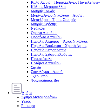
Καλό Χωριό – Παραλία Άγιος Παντελεήμων
Κόλπος Μεραμπέλλου
Μακρύς Γιαλός
Μαρίνα Αγίου Νικολάου – Λασίθι
Μεσελέροι – Τίμιος Σταυρός
Μικρός Αφέντης
Νεάπολη
Ορεινό Λασιθίου
Οροπέδιο Λασιθίου
Παραλία Αλμυρός – Άγιος Νικόλαος
Παραλία Βούλισμα – Χρυσή Άμμος
Παραλία Κιτροπλατεία
Παραλία Σχίσμα Ελούντας
Πισκοκέφαλο
Ποτάμοι Λασιθίιου
Σητεία
Σπιναλόγκα – Λασίθι
Τζερμιάδο
Φοινικόδασος Βάι
Άρθρα
Άρθρα Μετεωρολόγων
Υετός
Επίκαιρα