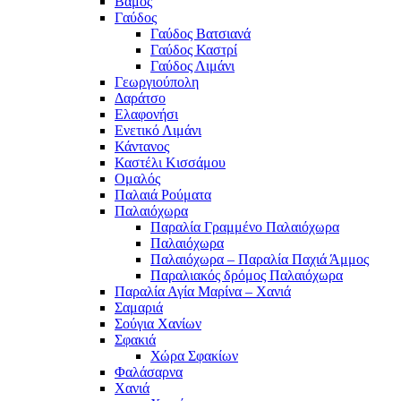
Βάμος
Γαύδος
Γαύδος Βατσιανά
Γαύδος Καστρί
Γαύδος Λιμάνι
Γεωργιούπολη
Δαράτσο
Ελαφονήσι
Ενετικό Λιμάνι
Κάντανος
Καστέλι Κισσάμου
Ομαλός
Παλαιά Ρούματα
Παλαιόχωρα
Παραλία Γραμμένο Παλαιόχωρα
Παλαιόχωρα
Παλαιόχωρα – Παραλία Παχιά Άμμος
Παραλιακός δρόμος Παλαιόχωρα
Παραλία Αγία Μαρίνα – Χανιά
Σαμαριά
Σούγια Χανίων
Σφακιά
Χώρα Σφακίων
Φαλάσαρνα
Χανιά