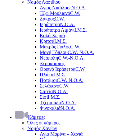
Νομός Λασιθίου
Άγιος Νικόλαος
Ν.Ο.Α.
Έξω Μουλιανά
C.W.
Ζάκρος
C.W.
Ιεράπετρα
Ν.Ο.Α.
Ιεράπετρα Λιμάνι
Ι.Μ.Σ.
Καλό Χωριό
Κριτσά
Ι.Μ.Σ.
Μακρύς Γιαλός
C.W.
Μονή Τόπλου
C.W.-Ν.Ο.Α.
Νεάπολη
C.W.-Ν.Ο.Α.
Ξερόκαμπος
Ορεινό Ιεράπετρα
C.W.
Πλάκα
Ι.Μ.Σ.
Ποτάμοι
C.W.-Ν.Ο.Α.
Σελάκανο
C.W.
Σητεία
Ν.Ο.Α.
Σισί
Ι.Μ.Σ.
Τζερμιάδο
Ν.Ο.Α.
Φινοκαλιά
Ν.Ο.Α.
Κάμερες
Όλες οι κάμερες
Νομός Χανίων
Αγία Μαρίνα – Χανιά