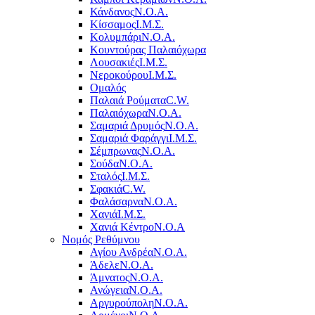
Κάνδανος
Ν.Ο.Α.
Κίσσαμος
Ι.Μ.Σ.
Κολυμπάρι
Ν.Ο.Α.
Κουντούρας Παλαιόχωρα
Λουσακιές
Ι.Μ.Σ.
Νεροκούρου
Ι.Μ.Σ.
Ομαλός
Παλαιά Ρούματα
C.W.
Παλαιόχωρα
Ν.Ο.Α.
Σαμαριά Δρυμός
Ν.Ο.Α.
Σαμαριά Φαράγγι
Ι.Μ.Σ.
Σέμπρωνας
Ν.Ο.Α.
Σούδα
Ν.Ο.Α.
Σταλός
Ι.Μ.Σ.
Σφακιά
C.W.
Φαλάσαρνα
Ν.Ο.Α.
Χανιά
Ι.Μ.Σ.
Χανιά Κέντρο
N.O.A
Νομός Ρεθύμνου
Αγίου Ανδρέα
Ν.Ο.Α.
Άδελε
Ν.Ο.Α.
Άμνατος
Ν.Ο.Α.
Ανώγεια
Ν.Ο.Α.
Αργυρούπολη
Ν.Ο.Α.