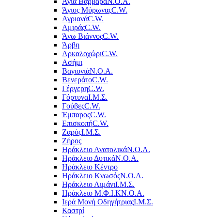
Αγία Βαρβάρα
Ν.Ο.Α.
Άγιος Μύρωνας
C.W.
Αγριανά
C.W.
Αμιράς
C.W.
Άνω Βιάννος
C.W.
Άρβη
Αρκαλοχώρι
C.W.
Ασήμι
Βαγιονιά
Ν.Ο.Α.
Βενεράτο
C.W.
Γέργερη
C.W.
Γόρτυνα
Ι.Μ.Σ.
Γούβες
C.W.
Έμπαρος
C.W.
Επισκοπή
C.W.
Ζαρός
Ι.Μ.Σ.
Ζήρος
Ηράκλειο Ανατολικά
Ν.Ο.Α.
Ηράκλειο Δυτικά
Ν.Ο.Α.
Ηράκλειο Κέντρο
Ηράκλειο Κνωσός
Ν.Ο.Α.
Ηράκλειο Λιμάνι
Ι.Μ.Σ.
Ηράκλειο Μ.Φ.Ι.Κ
Ν.Ο.Α.
Ιερά Μονή Οδηγήτριας
Ι.Μ.Σ.
Καστρί