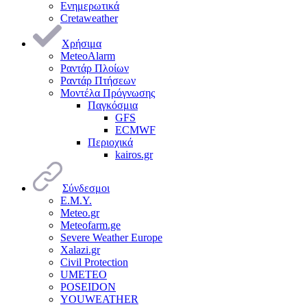
Ενημερωτικά
Cretaweather
Χρήσιμα
MeteoAlarm
Ραντάρ Πλοίων
Ραντάρ Πτήσεων
Μοντέλα Πρόγνωσης
Παγκόσμια
GFS
ECMWF
Περιοχικά
kairos.gr
Σύνδεσμοι
Ε.Μ.Υ.
Meteo.gr
Meteofarm.ge
Severe Weather Europe
Xalazi.gr
Civil Protection
UMETEO
POSEIDON
YOUWEATHER