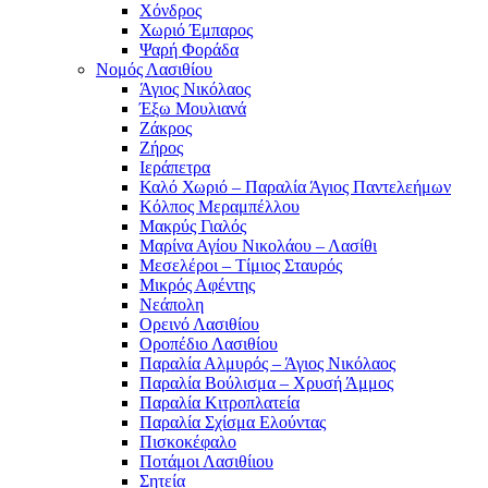
Χόνδρος
Χωριό Έμπαρος
Ψαρή Φοράδα
Νομός Λασιθίου
Άγιος Νικόλαος
Έξω Μουλιανά
Ζάκρος
Ζήρος
Ιεράπετρα
Καλό Χωριό – Παραλία Άγιος Παντελεήμων
Κόλπος Μεραμπέλλου
Μακρύς Γιαλός
Μαρίνα Αγίου Νικολάου – Λασίθι
Μεσελέροι – Τίμιος Σταυρός
Μικρός Αφέντης
Νεάπολη
Ορεινό Λασιθίου
Οροπέδιο Λασιθίου
Παραλία Αλμυρός – Άγιος Νικόλαος
Παραλία Βούλισμα – Χρυσή Άμμος
Παραλία Κιτροπλατεία
Παραλία Σχίσμα Ελούντας
Πισκοκέφαλο
Ποτάμοι Λασιθίιου
Σητεία