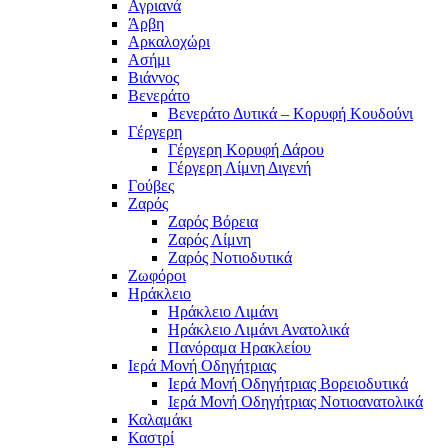
Αγριανά
Άρβη
Αρκαλοχώρι
Ασήμι
Βιάννος
Βενεράτο
Βενεράτο Δυτικά – Κορυφή Κουδούνι
Γέργερη
Γέργερη Κορυφή Δάρου
Γέργερη Λίμνη Διγενή
Γούβες
Ζαρός
Ζαρός Βόρεια
Ζαρός Λίμνη
Ζαρός Νοτιοδυτικά
Ζωφόροι
Ηράκλειο
Ηράκλειο Λιμάνι
Ηράκλειο Λιμάνι Ανατολικά
Πανόραμα Ηρακλείου
Ιερά Μονή Οδηγήτριας
Ιερά Μονή Οδηγήτριας Βορειοδυτικά
Ιερά Μονή Οδηγήτριας Νοτιοανατολικά
Καλαμάκι
Καστρί