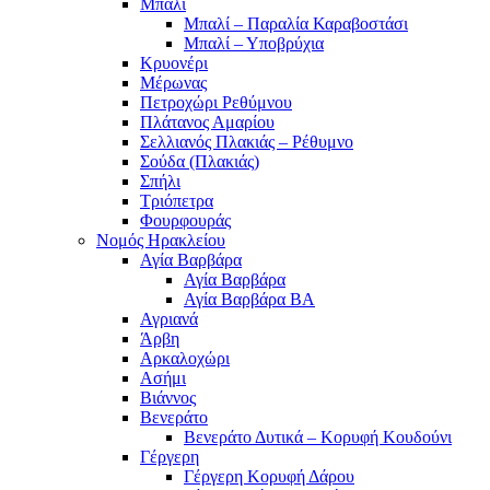
Μπαλί
Μπαλί – Παραλία Καραβοστάσι
Μπαλί – Υποβρύχια
Κρυονέρι
Μέρωνας
Πετροχώρι Ρεθύμνου
Πλάτανος Αμαρίου
Σελλιανός Πλακιάς – Ρέθυμνο
Σούδα (Πλακιάς)
Σπήλι
Τριόπετρα
Φουρφουράς
Νομός Ηρακλείου
Αγία Βαρβάρα
Αγία Βαρβάρα
Αγία Βαρβάρα ΒΑ
Αγριανά
Άρβη
Αρκαλοχώρι
Ασήμι
Βιάννος
Βενεράτο
Βενεράτο Δυτικά – Κορυφή Κουδούνι
Γέργερη
Γέργερη Κορυφή Δάρου