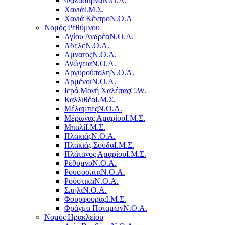
Φαλάσαρνα
Ν.Ο.Α.
Χανιά
Ι.Μ.Σ.
Χανιά Κέντρο
N.O.A
Νομός Ρεθύμνου
Αγίου Ανδρέα
Ν.Ο.Α.
Άδελε
Ν.Ο.Α.
Άμνατος
Ν.Ο.Α.
Ανώγεια
Ν.Ο.Α.
Αργυρούπολη
Ν.Ο.Α.
Αρμένοι
Ν.Ο.Α.
Ιερά Μονή Χαλέπας
C.W.
Καλλιθέα
Ι.Μ.Σ.
Μέλαμπες
Ν.Ο.Α.
Μέρωνας Αμαρίου
Ι.Μ.Σ.
Μπαλί
Ι.Μ.Σ.
Πλακιάς
Ν.Ο.Α.
Πλακιάς Σούδα
Ι.Μ.Σ.
Πλάτανος Αμαρίου
Ι.Μ.Σ.
Ρέθυμνο
Ν.Ο.Α.
Ρουσοσπίτι
Ν.Ο.Α.
Ρούστικα
Ν.Ο.Α.
Σπήλι
Ν.Ο.Α.
Φουρφουράς
Ι.Μ.Σ.
Φράγμα Ποταμών
Ν.Ο.Α.
Νομός Ηρακλείου