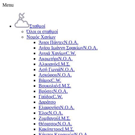
Menu
Σταθμοί
Όλοι οι σταθμοί
Νομός Χανίων
Άγιοι Πάντες
Ν.Ο.Α.
Αγίου Ιωάννη Σφακίων
Ν.Ο.Α.
Αγυιά Χανίων
C.W.
Ακρωτήρι
Ν.Ο.Α.
Αλικιανός
Ι.Μ.Σ.
Ασή Γωνιά
Ν.Ο.Α.
Ασκύφου
Ν.Ο.Α.
Βάμος
C.W.
Βουκολιές
Ι.Μ.Σ.
Βρύσες
Ν.Ο.Α.
Γαύδος
C.W.
Δαράτσο
Ελαφονήσι
Ν.Ο.Α.
Έλος
Ν.Ο.Α.
Ζυμβαγού
Ι.Μ.Σ.
Θέρισσος
Ν.Ο.Α.
Κακόπετρος
Ι.Μ.Σ.
Κάμποι Κεραμιών
Ν.Ο.Α.