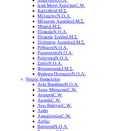
Αρμένοι
Ν.Ο.Α.
Ιερά Μονή Χαλέπας
C.W.
Καλλιθέα
Ι.Μ.Σ.
Μέλαμπες
Ν.Ο.Α.
Μέρωνας Αμαρίου
Ι.Μ.Σ.
Μπαλί
Ι.Μ.Σ.
Πλακιάς
Ν.Ο.Α.
Πλακιάς Σούδα
Ι.Μ.Σ.
Πλάτανος Αμαρίου
Ι.Μ.Σ.
Ρέθυμνο
Ν.Ο.Α.
Ρουσοσπίτι
Ν.Ο.Α.
Ρούστικα
Ν.Ο.Α.
Σπήλι
Ν.Ο.Α.
Φουρφουράς
Ι.Μ.Σ.
Φράγμα Ποταμών
Ν.Ο.Α.
Νομός Ηρακλείου
Αγία Βαρβάρα
Ν.Ο.Α.
Άγιος Μύρωνας
C.W.
Αγριανά
C.W.
Αμιράς
C.W.
Άνω Βιάννος
C.W.
Άρβη
Αρκαλοχώρι
C.W.
Ασήμι
Βαγιονιά
Ν.Ο.Α.