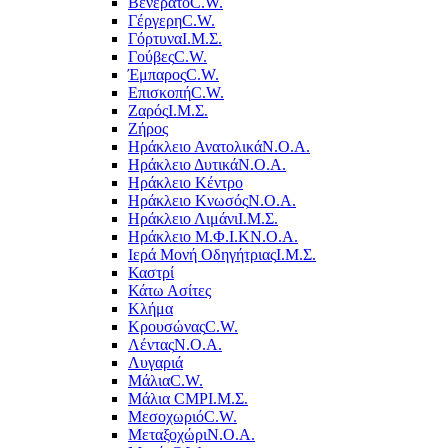
Βενεράτο
C.W.
Γέργερη
C.W.
Γόρτυνα
Ι.Μ.Σ.
Γούβες
C.W.
Έμπαρος
C.W.
Επισκοπή
C.W.
Ζαρός
Ι.Μ.Σ.
Ζήρος
Ηράκλειο Ανατολικά
Ν.Ο.Α.
Ηράκλειο Δυτικά
Ν.Ο.Α.
Ηράκλειο Κέντρο
Ηράκλειο Κνωσός
Ν.Ο.Α.
Ηράκλειο Λιμάνι
Ι.Μ.Σ.
Ηράκλειο Μ.Φ.Ι.Κ
Ν.Ο.Α.
Ιερά Μονή Οδηγήτριας
Ι.Μ.Σ.
Καστρί
Κάτω Ασίτες
Κλήμα
Κρουσώνας
C.W.
Λέντας
Ν.Ο.Α.
Λυγαριά
Μάλια
C.W.
Μάλια CMP
Ι.Μ.Σ.
Μεσοχωριό
C.W.
Μεταξοχώρι
Ν.Ο.Α.