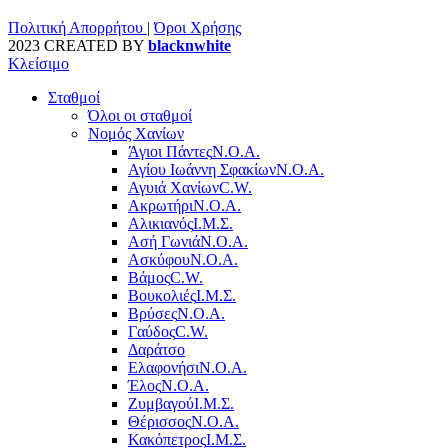
Πολιτική Απορρήτου
|
Όροι Χρήσης
2023 CREATED BY
blacknwhite
Κλείσιμο
Σταθμοί
Όλοι οι σταθμοί
Νομός Χανίων
Άγιοι Πάντες
Ν.Ο.Α.
Αγίου Ιωάννη Σφακίων
Ν.Ο.Α.
Αγυιά Χανίων
C.W.
Ακρωτήρι
Ν.Ο.Α.
Αλικιανός
Ι.Μ.Σ.
Ασή Γωνιά
Ν.Ο.Α.
Ασκύφου
Ν.Ο.Α.
Βάμος
C.W.
Βουκολιές
Ι.Μ.Σ.
Βρύσες
Ν.Ο.Α.
Γαύδος
C.W.
Δαράτσο
Ελαφονήσι
Ν.Ο.Α.
Έλος
Ν.Ο.Α.
Ζυμβαγού
Ι.Μ.Σ.
Θέρισσος
Ν.Ο.Α.
Κακόπετρος
Ι.Μ.Σ.