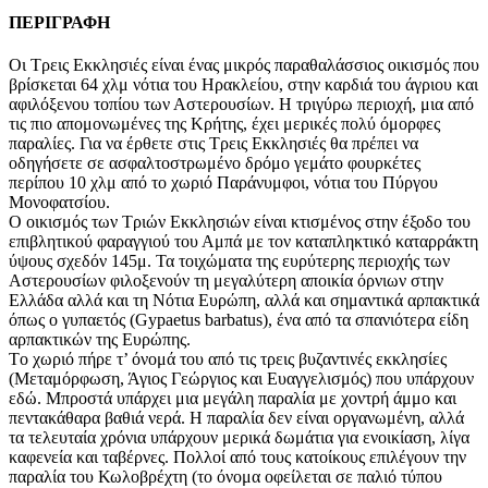
ΠΕΡΙΓΡΑΦΗ
Οι Τρεις Εκκλησιές είναι ένας μικρός παραθαλάσσιος οικισμός που
βρίσκεται 64 χλμ νότια του Ηρακλείου, στην καρδιά του άγριου και
αφιλόξενου τοπίου των Αστερουσίων. Η τριγύρω περιοχή, μια από
τις πιο απομονωμένες της Κρήτης, έχει μερικές πολύ όμορφες
παραλίες. Για να έρθετε στις Τρεις Εκκλησιές θα πρέπει να
οδηγήσετε σε ασφαλτοστρωμένο δρόμο γεμάτο φουρκέτες
περίπου 10 χλμ από το χωριό Παράνυμφοι, νότια του Πύργου
Μονοφατσίου.
Ο οικισμός των Τριών Εκκλησιών είναι κτισμένος στην έξοδο του
επιβλητικού φαραγγιού του Αμπά με τον καταπληκτικό καταρράκτη
ύψους σχεδόν 145μ. Τα τοιχώματα της ευρύτερης περιοχής των
Αστερουσίων φιλοξενούν τη μεγαλύτερη αποικία όρνιων στην
Ελλάδα αλλά και τη Νότια Ευρώπη, αλλά και σημαντικά αρπακτικά
όπως ο γυπαετός (Gypaetus barbatus), ένα από τα σπανιότερα είδη
αρπακτικών της Ευρώπης.
Tο χωριό πήρε τ’ όνομά του από τις τρεις βυζαντινές εκκλησίες
(Μεταμόρφωση, Άγιος Γεώργιος και Ευαγγελισμός) που υπάρχουν
εδώ. Μπροστά υπάρχει μια μεγάλη παραλία με χοντρή άμμο και
πεντακάθαρα βαθιά νερά. Η παραλία δεν είναι οργανωμένη, αλλά
τα τελευταία χρόνια υπάρχουν μερικά δωμάτια για ενοικίαση, λίγα
καφενεία και ταβέρνες. Πολλοί από τους κατοίκους επιλέγουν την
παραλία του Κωλοβρέχτη (το όνομα οφείλεται σε παλιό τύπου