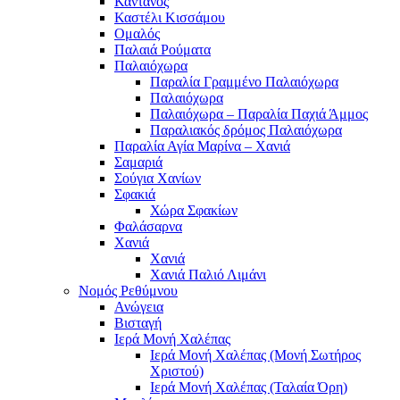
Κάντανος
Καστέλι Κισσάμου
Ομαλός
Παλαιά Ρούματα
Παλαιόχωρα
Παραλία Γραμμένο Παλαιόχωρα
Παλαιόχωρα
Παλαιόχωρα – Παραλία Παχιά Άμμος
Παραλιακός δρόμος Παλαιόχωρα
Παραλία Αγία Μαρίνα – Χανιά
Σαμαριά
Σούγια Χανίων
Σφακιά
Χώρα Σφακίων
Φαλάσαρνα
Χανιά
Χανιά
Χανιά Παλιό Λιμάνι
Νομός Ρεθύμνου
Ανώγεια
Βισταγή
Ιερά Μονή Χαλέπας
Ιερά Μονή Χαλέπας (Μονή Σωτήρος
Χριστού)
Ιερά Μονή Χαλέπας (Ταλαία Όρη)