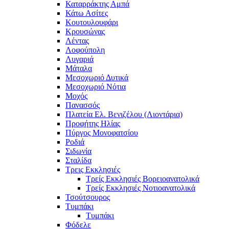
Καταρράκτης Αμπά
Κάτω Ασίτες
Κουτουλουφάρι
Κρουσώνας
Λέντας
Λοφούπολη
Λυγαριά
Μάταλα
Μεσοχωριό Δυτικά
Μεσοχωριό Νότια
Μοχός
Πανασσός
Πλατεία Ελ. Βενιζέλου (Λιοντάρια)
Προφήτης Ηλίας
Πύργος Μονοφατσίου
Ροδιά
Σιδωνία
Σταλίδα
Τρεις Εκκλησιές
Τρείς Εκκλησιές Βορειοανατολικά
Τρείς Εκκλησιές Νοτιοανατολικά
Τσούτσουρος
Τυμπάκι
Τυμπάκι
Φόδελε