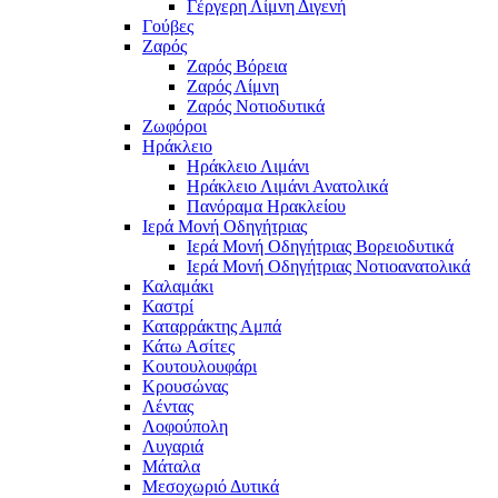
Γέργερη Λίμνη Διγενή
Γούβες
Ζαρός
Ζαρός Βόρεια
Ζαρός Λίμνη
Ζαρός Νοτιοδυτικά
Ζωφόροι
Ηράκλειο
Ηράκλειο Λιμάνι
Ηράκλειο Λιμάνι Ανατολικά
Πανόραμα Ηρακλείου
Ιερά Μονή Οδηγήτριας
Ιερά Μονή Οδηγήτριας Βορειοδυτικά
Ιερά Μονή Οδηγήτριας Νοτιοανατολικά
Καλαμάκι
Καστρί
Καταρράκτης Αμπά
Κάτω Ασίτες
Κουτουλουφάρι
Κρουσώνας
Λέντας
Λοφούπολη
Λυγαριά
Μάταλα
Μεσοχωριό Δυτικά