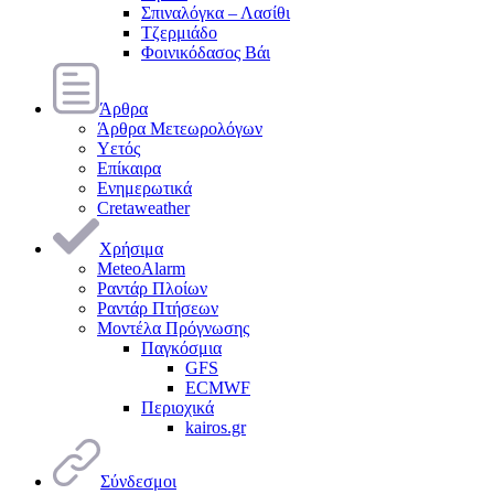
Σπιναλόγκα – Λασίθι
Τζερμιάδο
Φοινικόδασος Βάι
Άρθρα
Άρθρα Μετεωρολόγων
Υετός
Επίκαιρα
Ενημερωτικά
Cretaweather
Χρήσιμα
MeteoAlarm
Ραντάρ Πλοίων
Ραντάρ Πτήσεων
Μοντέλα Πρόγνωσης
Παγκόσμια
GFS
ECMWF
Περιοχικά
kairos.gr
Σύνδεσμοι