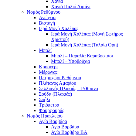
Χανιά
Χανιά Παλιό Λιμάνι
Νομός Ρεθύμνου
Ανώγεια
Βισταγή
Ιερά Μονή Χαλέπας
Ιερά Μονή Χαλέπας (Μονή Σωτήρος
Χριστού)
Ιερά Μονή Χαλέπας (Ταλαία Όρη)
Μπαλί
Μπαλί – Παραλία Καραβοστάσι
Μπαλί – Υποβρύχια
Κρυονέρι
Μέρωνας
Πετροχώρι Ρεθύμνου
Πλάτανος Αμαρίου
Σελλιανός Πλακιάς – Ρέθυμνο
Σούδα (Πλακιάς)
Σπήλι
Τριόπετρα
Φουρφουράς
Νομός Ηρακλείου
Αγία Βαρβάρα
Αγία Βαρβάρα
Αγία Βαρβάρα ΒΑ