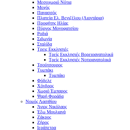
Μεσοχωριό Νότια
Μοχός
Πανασσός
Πλατεία Ελ. Βενιζέλου (Λιοντάρια)
Προφήτης Ηλίας
Πύργος Μονοφατσίου
Ροδιά
Σιδωνία
Σταλίδα
Τρεις Εκκλησιές
Τρείς Εκκλησιές Βορειοανατολικά
Τρείς Εκκλησιές Νοτιοανατολικά
Τσούτσουρος
Τυμπάκι
Τυμπάκι
Φόδελε
Χόνδρος
Χωριό Έμπαρος
Ψαρή Φοράδα
Νομός Λασιθίου
Άγιος Νικόλαος
Έξω Μουλιανά
Ζάκρος
Ζήρος
Ιεράπετρα