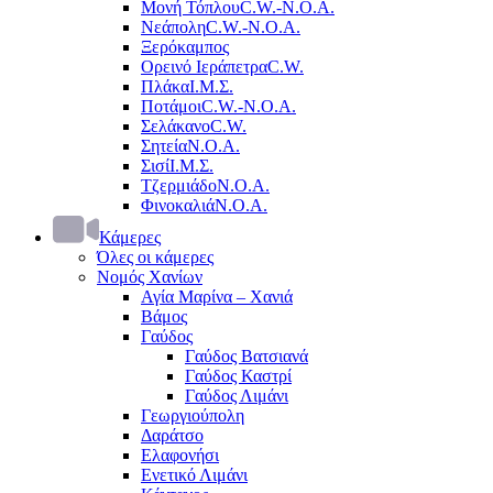
Μονή Τόπλου
C.W.-Ν.Ο.Α.
Νεάπολη
C.W.-Ν.Ο.Α.
Ξερόκαμπος
Ορεινό Ιεράπετρα
C.W.
Πλάκα
Ι.Μ.Σ.
Ποτάμοι
C.W.-Ν.Ο.Α.
Σελάκανο
C.W.
Σητεία
Ν.Ο.Α.
Σισί
Ι.Μ.Σ.
Τζερμιάδο
Ν.Ο.Α.
Φινοκαλιά
Ν.Ο.Α.
Κάμερες
Όλες οι κάμερες
Νομός Χανίων
Αγία Μαρίνα – Χανιά
Βάμος
Γαύδος
Γαύδος Βατσιανά
Γαύδος Καστρί
Γαύδος Λιμάνι
Γεωργιούπολη
Δαράτσο
Ελαφονήσι
Ενετικό Λιμάνι