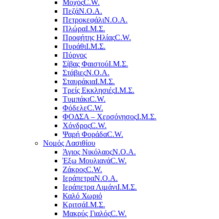
Μοχός
C.W.
Πεζά
Ν.Ο.Α.
Πετροκεφάλι
Ν.Ο.Α.
Πλώρα
Ι.Μ.Σ.
Προφήτης Ηλίας
C.W.
Πυράθι
Ι.Μ.Σ.
Πύργος
Σίβας Φαιστού
Ι.Μ.Σ.
Στάβιες
Ν.Ο.Α.
Σταυράκια
Ι.Μ.Σ.
Τρείς Εκκλησιές
Ι.Μ.Σ.
Τυμπάκι
C.W.
Φόδελε
C.W.
ΦΟΔΣΑ – Χερσόνησος
Ι.Μ.Σ.
Χόνδρος
C.W.
Ψαρή Φοράδα
C.W.
Νομός Λασιθίου
Άγιος Νικόλαος
Ν.Ο.Α.
Έξω Μουλιανά
C.W.
Ζάκρος
C.W.
Ιεράπετρα
Ν.Ο.Α.
Ιεράπετρα Λιμάνι
Ι.Μ.Σ.
Καλό Χωριό
Κριτσά
Ι.Μ.Σ.
Μακρύς Γιαλός
C.W.