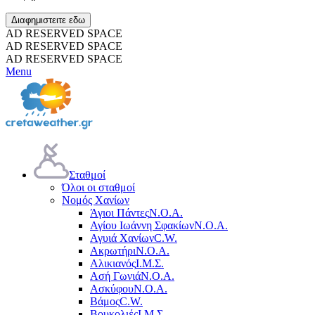
Διαφημιστειτε εδω
AD RESERVED SPACE
AD RESERVED SPACE
AD RESERVED SPACE
Menu
Σταθμοί
Όλοι οι σταθμοί
Νομός Χανίων
Άγιοι Πάντες
Ν.Ο.Α.
Αγίου Ιωάννη Σφακίων
Ν.Ο.Α.
Αγυιά Χανίων
C.W.
Ακρωτήρι
Ν.Ο.Α.
Αλικιανός
Ι.Μ.Σ.
Ασή Γωνιά
Ν.Ο.Α.
Ασκύφου
Ν.Ο.Α.
Βάμος
C.W.
Βουκολιές
Ι.Μ.Σ.