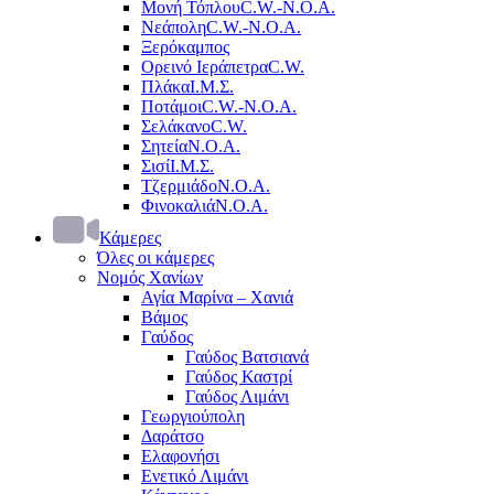
Μονή Τόπλου
C.W.-Ν.Ο.Α.
Νεάπολη
C.W.-Ν.Ο.Α.
Ξερόκαμπος
Ορεινό Ιεράπετρα
C.W.
Πλάκα
Ι.Μ.Σ.
Ποτάμοι
C.W.-Ν.Ο.Α.
Σελάκανο
C.W.
Σητεία
Ν.Ο.Α.
Σισί
Ι.Μ.Σ.
Τζερμιάδο
Ν.Ο.Α.
Φινοκαλιά
Ν.Ο.Α.
Κάμερες
Όλες οι κάμερες
Νομός Χανίων
Αγία Μαρίνα – Χανιά
Βάμος
Γαύδος
Γαύδος Βατσιανά
Γαύδος Καστρί
Γαύδος Λιμάνι
Γεωργιούπολη
Δαράτσο
Ελαφονήσι
Ενετικό Λιμάνι