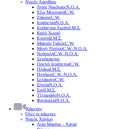
Νομός Λασιθίου
Άγιος Νικόλαος
Ν.Ο.Α.
Έξω Μουλιανά
C.W.
Ζάκρος
C.W.
Ιεράπετρα
Ν.Ο.Α.
Ιεράπετρα Λιμάνι
Ι.Μ.Σ.
Καλό Χωριό
Κριτσά
Ι.Μ.Σ.
Μακρύς Γιαλός
C.W.
Μονή Τόπλου
C.W.-Ν.Ο.Α.
Νεάπολη
C.W.-Ν.Ο.Α.
Ξερόκαμπος
Ορεινό Ιεράπετρα
C.W.
Πλάκα
Ι.Μ.Σ.
Ποτάμοι
C.W.-Ν.Ο.Α.
Σελάκανο
C.W.
Σητεία
Ν.Ο.Α.
Σισί
Ι.Μ.Σ.
Τζερμιάδο
Ν.Ο.Α.
Φινοκαλιά
Ν.Ο.Α.
Κάμερες
Όλες οι κάμερες
Νομός Χανίων
Αγία Μαρίνα – Χανιά