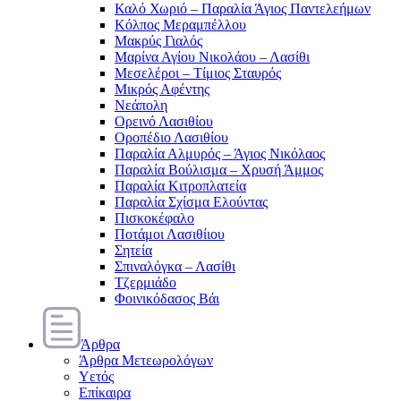
Καλό Χωριό – Παραλία Άγιος Παντελεήμων
Κόλπος Μεραμπέλλου
Μακρύς Γιαλός
Μαρίνα Αγίου Νικολάου – Λασίθι
Μεσελέροι – Τίμιος Σταυρός
Μικρός Αφέντης
Νεάπολη
Ορεινό Λασιθίου
Οροπέδιο Λασιθίου
Παραλία Αλμυρός – Άγιος Νικόλαος
Παραλία Βούλισμα – Χρυσή Άμμος
Παραλία Κιτροπλατεία
Παραλία Σχίσμα Ελούντας
Πισκοκέφαλο
Ποτάμοι Λασιθίιου
Σητεία
Σπιναλόγκα – Λασίθι
Τζερμιάδο
Φοινικόδασος Βάι
Άρθρα
Άρθρα Μετεωρολόγων
Υετός
Επίκαιρα