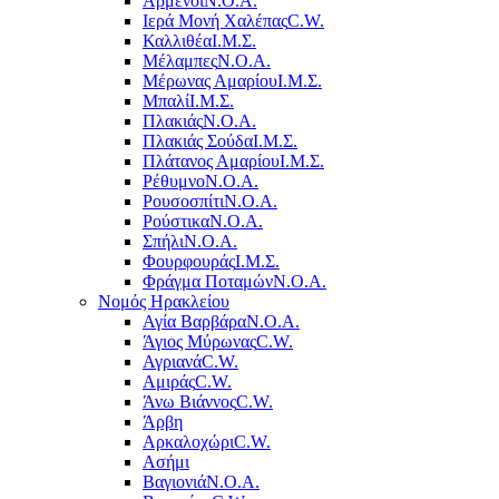
Αρμένοι
Ν.Ο.Α.
Ιερά Μονή Χαλέπας
C.W.
Καλλιθέα
Ι.Μ.Σ.
Μέλαμπες
Ν.Ο.Α.
Μέρωνας Αμαρίου
Ι.Μ.Σ.
Μπαλί
Ι.Μ.Σ.
Πλακιάς
Ν.Ο.Α.
Πλακιάς Σούδα
Ι.Μ.Σ.
Πλάτανος Αμαρίου
Ι.Μ.Σ.
Ρέθυμνο
Ν.Ο.Α.
Ρουσοσπίτι
Ν.Ο.Α.
Ρούστικα
Ν.Ο.Α.
Σπήλι
Ν.Ο.Α.
Φουρφουράς
Ι.Μ.Σ.
Φράγμα Ποταμών
Ν.Ο.Α.
Νομός Ηρακλείου
Αγία Βαρβάρα
Ν.Ο.Α.
Άγιος Μύρωνας
C.W.
Αγριανά
C.W.
Αμιράς
C.W.
Άνω Βιάννος
C.W.
Άρβη
Αρκαλοχώρι
C.W.
Ασήμι
Βαγιονιά
Ν.Ο.Α.