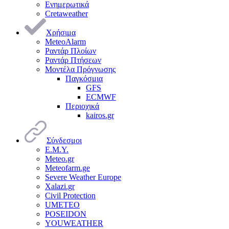
Ενημερωτικά
Cretaweather
Χρήσιμα
MeteoAlarm
Ραντάρ Πλοίων
Ραντάρ Πτήσεων
Μοντέλα Πρόγνωσης
Παγκόσμια
GFS
ECMWF
Περιοχικά
kairos.gr
Σύνδεσμοι
Ε.Μ.Υ.
Meteo.gr
Meteofarm.ge
Severe Weather Europe
Xalazi.gr
Civil Protection
UMETEO
POSEIDON
YOUWEATHER