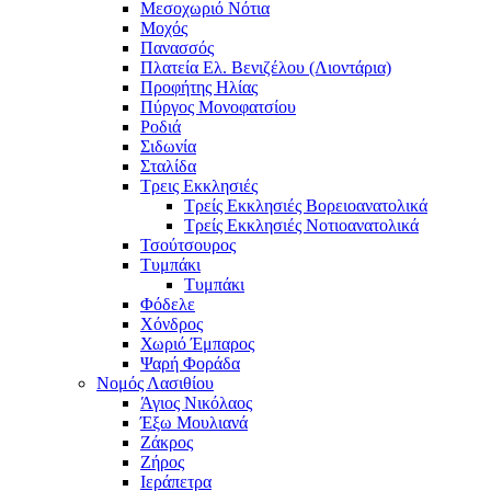
Μεσοχωριό Νότια
Μοχός
Πανασσός
Πλατεία Ελ. Βενιζέλου (Λιοντάρια)
Προφήτης Ηλίας
Πύργος Μονοφατσίου
Ροδιά
Σιδωνία
Σταλίδα
Τρεις Εκκλησιές
Τρείς Εκκλησιές Βορειοανατολικά
Τρείς Εκκλησιές Νοτιοανατολικά
Τσούτσουρος
Τυμπάκι
Τυμπάκι
Φόδελε
Χόνδρος
Χωριό Έμπαρος
Ψαρή Φοράδα
Νομός Λασιθίου
Άγιος Νικόλαος
Έξω Μουλιανά
Ζάκρος
Ζήρος
Ιεράπετρα