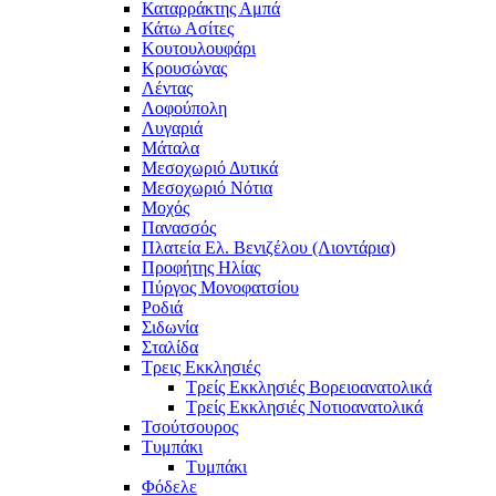
Καταρράκτης Αμπά
Κάτω Ασίτες
Κουτουλουφάρι
Κρουσώνας
Λέντας
Λοφούπολη
Λυγαριά
Μάταλα
Μεσοχωριό Δυτικά
Μεσοχωριό Νότια
Μοχός
Πανασσός
Πλατεία Ελ. Βενιζέλου (Λιοντάρια)
Προφήτης Ηλίας
Πύργος Μονοφατσίου
Ροδιά
Σιδωνία
Σταλίδα
Τρεις Εκκλησιές
Τρείς Εκκλησιές Βορειοανατολικά
Τρείς Εκκλησιές Νοτιοανατολικά
Τσούτσουρος
Τυμπάκι
Τυμπάκι
Φόδελε