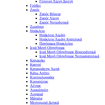
Γέργερη Λίμνη Διγενή
Γούβες
Ζαρός
Ζαρός Βόρεια
Ζαρός Λίμνη
Ζαρός Νοτιοδυτικά
Ζωφόροι
Ηράκλειο
Ηράκλειο Λιμάνι
Ηράκλειο Λιμάνι Ανατολικά
Πανόραμα Ηρακλείου
Ιερά Μονή Οδηγήτριας
Ιερά Μονή Οδηγήτριας Βορειοδυτικά
Ιερά Μονή Οδηγήτριας Νοτιοανατολικά
Καλαμάκι
Καστρί
Καταρράκτης Αμπά
Κάτω Ασίτες
Κουτουλουφάρι
Κρουσώνας
Λέντας
Λοφούπολη
Λυγαριά
Μάταλα
Μεσοχωριό Δυτικά