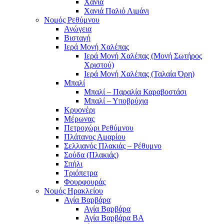
Χανιά
Χανιά Παλιό Λιμάνι
Νομός Ρεθύμνου
Ανώγεια
Βισταγή
Ιερά Μονή Χαλέπας
Ιερά Μονή Χαλέπας (Μονή Σωτήρος
Χριστού)
Ιερά Μονή Χαλέπας (Ταλαία Όρη)
Μπαλί
Μπαλί – Παραλία Καραβοστάσι
Μπαλί – Υποβρύχια
Κρυονέρι
Μέρωνας
Πετροχώρι Ρεθύμνου
Πλάτανος Αμαρίου
Σελλιανός Πλακιάς – Ρέθυμνο
Σούδα (Πλακιάς)
Σπήλι
Τριόπετρα
Φουρφουράς
Νομός Ηρακλείου
Αγία Βαρβάρα
Αγία Βαρβάρα
Αγία Βαρβάρα ΒΑ