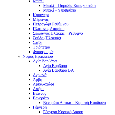
Μπαλί
Μπαλί – Παραλία Καραβοστάσι
Μπαλί – Υποβρύχια
Κρυονέρι
Μέρωνας
Πετροχώρι Ρεθύμνου
Πλάτανος Αμαρίου
Σελλιανός Πλακιάς – Ρέθυμνο
Σούδα (Πλακιάς)
Σπήλι
Τριόπετρα
Φουρφουράς
Νομός Ηρακλείου
Αγία Βαρβάρα
Αγία Βαρβάρα
Αγία Βαρβάρα ΒΑ
Αγριανά
Άρβη
Αρκαλοχώρι
Ασήμι
Βιάννος
Βενεράτο
Βενεράτο Δυτικά – Κορυφή Κουδούνι
Γέργερη
Γέργερη Κορυφή Δάρου