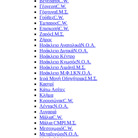
Βενεράτο
C.W.
Γέργερη
C.W.
Γόρτυνα
Ι.Μ.Σ.
Γούβες
C.W.
Έμπαρος
C.W.
Επισκοπή
C.W.
Ζαρός
Ι.Μ.Σ.
Ζήρος
Ηράκλειο Ανατολικά
Ν.Ο.Α.
Ηράκλειο Δυτικά
Ν.Ο.Α.
Ηράκλειο Κέντρο
Ηράκλειο Κνωσός
Ν.Ο.Α.
Ηράκλειο Λιμάνι
Ι.Μ.Σ.
Ηράκλειο Μ.Φ.Ι.Κ
Ν.Ο.Α.
Ιερά Μονή Οδηγήτριας
Ι.Μ.Σ.
Καστρί
Κάτω Ασίτες
Κλήμα
Κρουσώνας
C.W.
Λέντας
Ν.Ο.Α.
Λυγαριά
Μάλια
C.W.
Μάλια CMP
Ι.Μ.Σ.
Μεσοχωριό
C.W.
Μεταξοχώρι
Ν.Ο.Α.