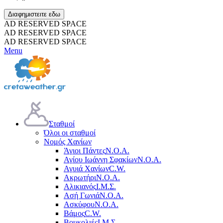
Διαφημιστειτε εδω
AD RESERVED SPACE
AD RESERVED SPACE
AD RESERVED SPACE
Menu
Σταθμοί
Όλοι οι σταθμοί
Νομός Χανίων
Άγιοι Πάντες
Ν.Ο.Α.
Αγίου Ιωάννη Σφακίων
Ν.Ο.Α.
Αγυιά Χανίων
C.W.
Ακρωτήρι
Ν.Ο.Α.
Αλικιανός
Ι.Μ.Σ.
Ασή Γωνιά
Ν.Ο.Α.
Ασκύφου
Ν.Ο.Α.
Βάμος
C.W.
Βουκολιές
Ι.Μ.Σ.