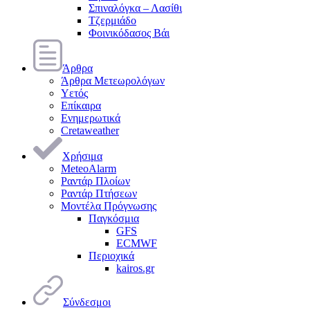
Σπιναλόγκα – Λασίθι
Τζερμιάδο
Φοινικόδασος Βάι
Άρθρα
Άρθρα Μετεωρολόγων
Υετός
Επίκαιρα
Ενημερωτικά
Cretaweather
Χρήσιμα
MeteoAlarm
Ραντάρ Πλοίων
Ραντάρ Πτήσεων
Μοντέλα Πρόγνωσης
Παγκόσμια
GFS
ECMWF
Περιοχικά
kairos.gr
Σύνδεσμοι