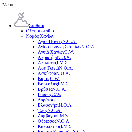
Menu
Σταθμοί
Όλοι οι σταθμοί
Νομός Χανίων
Άγιοι Πάντες
Ν.Ο.Α.
Αγίου Ιωάννη Σφακίων
Ν.Ο.Α.
Αγυιά Χανίων
C.W.
Ακρωτήρι
Ν.Ο.Α.
Αλικιανός
Ι.Μ.Σ.
Ασή Γωνιά
Ν.Ο.Α.
Ασκύφου
Ν.Ο.Α.
Βάμος
C.W.
Βουκολιές
Ι.Μ.Σ.
Βρύσες
Ν.Ο.Α.
Γαύδος
C.W.
Δαράτσο
Ελαφονήσι
Ν.Ο.Α.
Έλος
Ν.Ο.Α.
Ζυμβαγού
Ι.Μ.Σ.
Θέρισσος
Ν.Ο.Α.
Κακόπετρος
Ι.Μ.Σ.
Κάμποι Κεραμιών
Ν.Ο.Α.