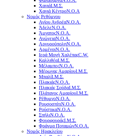
Φαλάσαρνα
Ν.Ο.Α.
Χανιά
Ι.Μ.Σ.
Χανιά Κέντρο
N.O.A
Νομός Ρεθύμνου
Αγίου Ανδρέα
Ν.Ο.Α.
Άδελε
Ν.Ο.Α.
Άμνατος
Ν.Ο.Α.
Ανώγεια
Ν.Ο.Α.
Αργυρούπολη
Ν.Ο.Α.
Αρμένοι
Ν.Ο.Α.
Ιερά Μονή Χαλέπας
C.W.
Καλλιθέα
Ι.Μ.Σ.
Μέλαμπες
Ν.Ο.Α.
Μέρωνας Αμαρίου
Ι.Μ.Σ.
Μπαλί
Ι.Μ.Σ.
Πλακιάς
Ν.Ο.Α.
Πλακιάς Σούδα
Ι.Μ.Σ.
Πλάτανος Αμαρίου
Ι.Μ.Σ.
Ρέθυμνο
Ν.Ο.Α.
Ρουσοσπίτι
Ν.Ο.Α.
Ρούστικα
Ν.Ο.Α.
Σπήλι
Ν.Ο.Α.
Φουρφουράς
Ι.Μ.Σ.
Φράγμα Ποταμών
Ν.Ο.Α.
Νομός Ηρακλείου