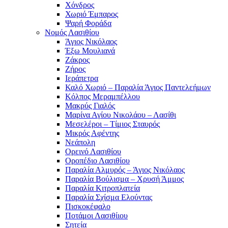
Χόνδρος
Χωριό Έμπαρος
Ψαρή Φοράδα
Νομός Λασιθίου
Άγιος Νικόλαος
Έξω Μουλιανά
Ζάκρος
Ζήρος
Ιεράπετρα
Καλό Χωριό – Παραλία Άγιος Παντελεήμων
Κόλπος Μεραμπέλλου
Μακρύς Γιαλός
Μαρίνα Αγίου Νικολάου – Λασίθι
Μεσελέροι – Τίμιος Σταυρός
Μικρός Αφέντης
Νεάπολη
Ορεινό Λασιθίου
Οροπέδιο Λασιθίου
Παραλία Αλμυρός – Άγιος Νικόλαος
Παραλία Βούλισμα – Χρυσή Άμμος
Παραλία Κιτροπλατεία
Παραλία Σχίσμα Ελούντας
Πισκοκέφαλο
Ποτάμοι Λασιθίιου
Σητεία