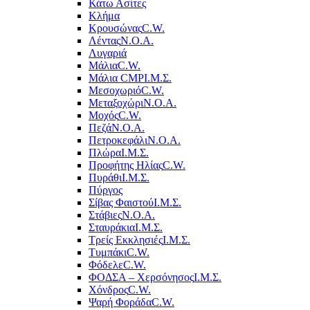
Κάτω Ασίτες
Κλήμα
Κρουσώνας
C.W.
Λέντας
Ν.Ο.Α.
Λυγαριά
Μάλια
C.W.
Μάλια CMP
Ι.Μ.Σ.
Μεσοχωριό
C.W.
Μεταξοχώρι
Ν.Ο.Α.
Μοχός
C.W.
Πεζά
Ν.Ο.Α.
Πετροκεφάλι
Ν.Ο.Α.
Πλώρα
Ι.Μ.Σ.
Προφήτης Ηλίας
C.W.
Πυράθι
Ι.Μ.Σ.
Πύργος
Σίβας Φαιστού
Ι.Μ.Σ.
Στάβιες
Ν.Ο.Α.
Σταυράκια
Ι.Μ.Σ.
Τρείς Εκκλησιές
Ι.Μ.Σ.
Τυμπάκι
C.W.
Φόδελε
C.W.
ΦΟΔΣΑ – Χερσόνησος
Ι.Μ.Σ.
Χόνδρος
C.W.
Ψαρή Φοράδα
C.W.