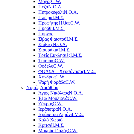
Μοχός
C.W.
Πεζά
Ν.Ο.Α.
Πετροκεφάλι
Ν.Ο.Α.
Πλώρα
Ι.Μ.Σ.
Προφήτης Ηλίας
C.W.
Πυράθι
Ι.Μ.Σ.
Πύργος
Σίβας Φαιστού
Ι.Μ.Σ.
Στάβιες
Ν.Ο.Α.
Σταυράκια
Ι.Μ.Σ.
Τρείς Εκκλησιές
Ι.Μ.Σ.
Τυμπάκι
C.W.
Φόδελε
C.W.
ΦΟΔΣΑ – Χερσόνησος
Ι.Μ.Σ.
Χόνδρος
C.W.
Ψαρή Φοράδα
C.W.
Νομός Λασιθίου
Άγιος Νικόλαος
Ν.Ο.Α.
Έξω Μουλιανά
C.W.
Ζάκρος
C.W.
Ιεράπετρα
Ν.Ο.Α.
Ιεράπετρα Λιμάνι
Ι.Μ.Σ.
Καλό Χωριό
Κριτσά
Ι.Μ.Σ.
Μακρύς Γιαλός
C.W.