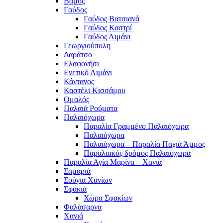
Βάμος
Γαύδος
Γαύδος Βατσιανά
Γαύδος Καστρί
Γαύδος Λιμάνι
Γεωργιούπολη
Δαράτσο
Ελαφονήσι
Ενετικό Λιμάνι
Κάντανος
Καστέλι Κισσάμου
Ομαλός
Παλαιά Ρούματα
Παλαιόχωρα
Παραλία Γραμμένο Παλαιόχωρα
Παλαιόχωρα
Παλαιόχωρα – Παραλία Παχιά Άμμος
Παραλιακός δρόμος Παλαιόχωρα
Παραλία Αγία Μαρίνα – Χανιά
Σαμαριά
Σούγια Χανίων
Σφακιά
Χώρα Σφακίων
Φαλάσαρνα
Χανιά