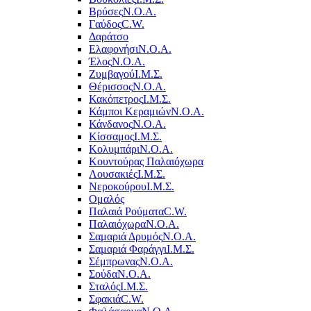
Βρύσες
Ν.Ο.Α.
Γαύδος
C.W.
Δαράτσο
Ελαφονήσι
Ν.Ο.Α.
Έλος
Ν.Ο.Α.
Ζυμβαγού
Ι.Μ.Σ.
Θέρισσος
Ν.Ο.Α.
Κακόπετρος
Ι.Μ.Σ.
Κάμποι Κεραμιών
Ν.Ο.Α.
Κάνδανος
Ν.Ο.Α.
Κίσσαμος
Ι.Μ.Σ.
Κολυμπάρι
Ν.Ο.Α.
Κουντούρας Παλαιόχωρα
Λουσακιές
Ι.Μ.Σ.
Νεροκούρου
Ι.Μ.Σ.
Ομαλός
Παλαιά Ρούματα
C.W.
Παλαιόχωρα
Ν.Ο.Α.
Σαμαριά Δρυμός
Ν.Ο.Α.
Σαμαριά Φαράγγι
Ι.Μ.Σ.
Σέμπρωνας
Ν.Ο.Α.
Σούδα
Ν.Ο.Α.
Σταλός
Ι.Μ.Σ.
Σφακιά
C.W.