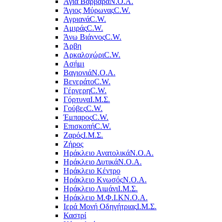
Αγία Βαρβάρα
Ν.Ο.Α.
Άγιος Μύρωνας
C.W.
Αγριανά
C.W.
Αμιράς
C.W.
Άνω Βιάννος
C.W.
Άρβη
Αρκαλοχώρι
C.W.
Ασήμι
Βαγιονιά
Ν.Ο.Α.
Βενεράτο
C.W.
Γέργερη
C.W.
Γόρτυνα
Ι.Μ.Σ.
Γούβες
C.W.
Έμπαρος
C.W.
Επισκοπή
C.W.
Ζαρός
Ι.Μ.Σ.
Ζήρος
Ηράκλειο Ανατολικά
Ν.Ο.Α.
Ηράκλειο Δυτικά
Ν.Ο.Α.
Ηράκλειο Κέντρο
Ηράκλειο Κνωσός
Ν.Ο.Α.
Ηράκλειο Λιμάνι
Ι.Μ.Σ.
Ηράκλειο Μ.Φ.Ι.Κ
Ν.Ο.Α.
Ιερά Μονή Οδηγήτριας
Ι.Μ.Σ.
Καστρί