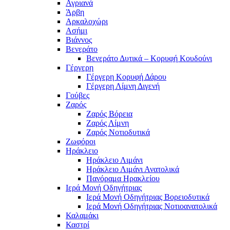
Αγριανά
Άρβη
Αρκαλοχώρι
Ασήμι
Βιάννος
Βενεράτο
Βενεράτο Δυτικά – Κορυφή Κουδούνι
Γέργερη
Γέργερη Κορυφή Δάρου
Γέργερη Λίμνη Διγενή
Γούβες
Ζαρός
Ζαρός Βόρεια
Ζαρός Λίμνη
Ζαρός Νοτιοδυτικά
Ζωφόροι
Ηράκλειο
Ηράκλειο Λιμάνι
Ηράκλειο Λιμάνι Ανατολικά
Πανόραμα Ηρακλείου
Ιερά Μονή Οδηγήτριας
Ιερά Μονή Οδηγήτριας Βορειοδυτικά
Ιερά Μονή Οδηγήτριας Νοτιοανατολικά
Καλαμάκι
Καστρί