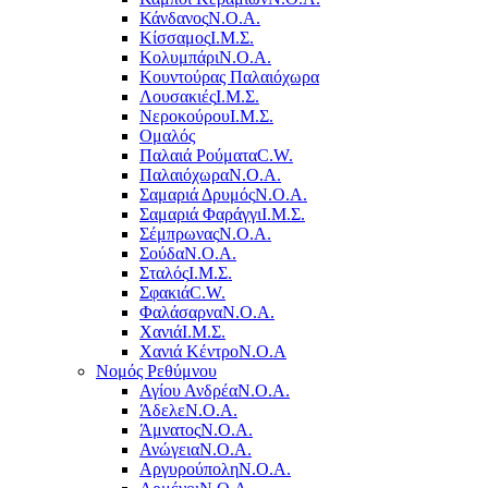
Κάνδανος
Ν.Ο.Α.
Κίσσαμος
Ι.Μ.Σ.
Κολυμπάρι
Ν.Ο.Α.
Κουντούρας Παλαιόχωρα
Λουσακιές
Ι.Μ.Σ.
Νεροκούρου
Ι.Μ.Σ.
Ομαλός
Παλαιά Ρούματα
C.W.
Παλαιόχωρα
Ν.Ο.Α.
Σαμαριά Δρυμός
Ν.Ο.Α.
Σαμαριά Φαράγγι
Ι.Μ.Σ.
Σέμπρωνας
Ν.Ο.Α.
Σούδα
Ν.Ο.Α.
Σταλός
Ι.Μ.Σ.
Σφακιά
C.W.
Φαλάσαρνα
Ν.Ο.Α.
Χανιά
Ι.Μ.Σ.
Χανιά Κέντρο
N.O.A
Νομός Ρεθύμνου
Αγίου Ανδρέα
Ν.Ο.Α.
Άδελε
Ν.Ο.Α.
Άμνατος
Ν.Ο.Α.
Ανώγεια
Ν.Ο.Α.
Αργυρούπολη
Ν.Ο.Α.