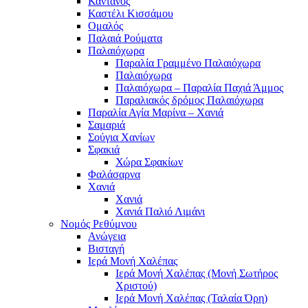
Κάντανος
Καστέλι Κισσάμου
Ομαλός
Παλαιά Ρούματα
Παλαιόχωρα
Παραλία Γραμμένο Παλαιόχωρα
Παλαιόχωρα
Παλαιόχωρα – Παραλία Παχιά Άμμος
Παραλιακός δρόμος Παλαιόχωρα
Παραλία Αγία Μαρίνα – Χανιά
Σαμαριά
Σούγια Χανίων
Σφακιά
Χώρα Σφακίων
Φαλάσαρνα
Χανιά
Χανιά
Χανιά Παλιό Λιμάνι
Νομός Ρεθύμνου
Ανώγεια
Βισταγή
Ιερά Μονή Χαλέπας
Ιερά Μονή Χαλέπας (Μονή Σωτήρος
Χριστού)
Ιερά Μονή Χαλέπας (Ταλαία Όρη)