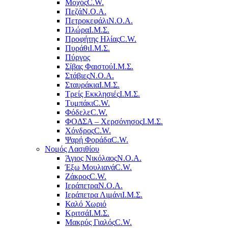
Μοχός
C.W.
Πεζά
Ν.Ο.Α.
Πετροκεφάλι
Ν.Ο.Α.
Πλώρα
Ι.Μ.Σ.
Προφήτης Ηλίας
C.W.
Πυράθι
Ι.Μ.Σ.
Πύργος
Σίβας Φαιστού
Ι.Μ.Σ.
Στάβιες
Ν.Ο.Α.
Σταυράκια
Ι.Μ.Σ.
Τρείς Εκκλησιές
Ι.Μ.Σ.
Τυμπάκι
C.W.
Φόδελε
C.W.
ΦΟΔΣΑ – Χερσόνησος
Ι.Μ.Σ.
Χόνδρος
C.W.
Ψαρή Φοράδα
C.W.
Νομός Λασιθίου
Άγιος Νικόλαος
Ν.Ο.Α.
Έξω Μουλιανά
C.W.
Ζάκρος
C.W.
Ιεράπετρα
Ν.Ο.Α.
Ιεράπετρα Λιμάνι
Ι.Μ.Σ.
Καλό Χωριό
Κριτσά
Ι.Μ.Σ.
Μακρύς Γιαλός
C.W.