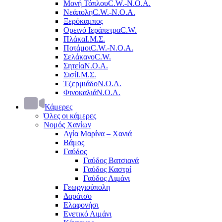
Μονή Τόπλου
C.W.-Ν.Ο.Α.
Νεάπολη
C.W.-Ν.Ο.Α.
Ξερόκαμπος
Ορεινό Ιεράπετρα
C.W.
Πλάκα
Ι.Μ.Σ.
Ποτάμοι
C.W.-Ν.Ο.Α.
Σελάκανο
C.W.
Σητεία
Ν.Ο.Α.
Σισί
Ι.Μ.Σ.
Τζερμιάδο
Ν.Ο.Α.
Φινοκαλιά
Ν.Ο.Α.
Κάμερες
Όλες οι κάμερες
Νομός Χανίων
Αγία Μαρίνα – Χανιά
Βάμος
Γαύδος
Γαύδος Βατσιανά
Γαύδος Καστρί
Γαύδος Λιμάνι
Γεωργιούπολη
Δαράτσο
Ελαφονήσι
Ενετικό Λιμάνι