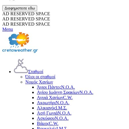
Διαφημιστειτε εδω
AD RESERVED SPACE
AD RESERVED SPACE
AD RESERVED SPACE
Menu
Σταθμοί
Όλοι οι σταθμοί
Νομός Χανίων
Άγιοι Πάντες
Ν.Ο.Α.
Αγίου Ιωάννη Σφακίων
Ν.Ο.Α.
Αγυιά Χανίων
C.W.
Ακρωτήρι
Ν.Ο.Α.
Αλικιανός
Ι.Μ.Σ.
Ασή Γωνιά
Ν.Ο.Α.
Ασκύφου
Ν.Ο.Α.
Βάμος
C.W.
Βουκολιές
Ι.Μ.Σ.