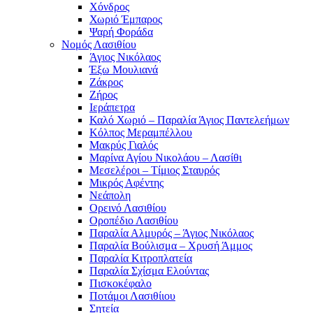
Χόνδρος
Χωριό Έμπαρος
Ψαρή Φοράδα
Νομός Λασιθίου
Άγιος Νικόλαος
Έξω Μουλιανά
Ζάκρος
Ζήρος
Ιεράπετρα
Καλό Χωριό – Παραλία Άγιος Παντελεήμων
Κόλπος Μεραμπέλλου
Μακρύς Γιαλός
Μαρίνα Αγίου Νικολάου – Λασίθι
Μεσελέροι – Τίμιος Σταυρός
Μικρός Αφέντης
Νεάπολη
Ορεινό Λασιθίου
Οροπέδιο Λασιθίου
Παραλία Αλμυρός – Άγιος Νικόλαος
Παραλία Βούλισμα – Χρυσή Άμμος
Παραλία Κιτροπλατεία
Παραλία Σχίσμα Ελούντας
Πισκοκέφαλο
Ποτάμοι Λασιθίιου
Σητεία