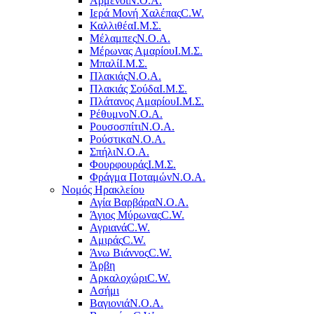
Αρμένοι
Ν.Ο.Α.
Ιερά Μονή Χαλέπας
C.W.
Καλλιθέα
Ι.Μ.Σ.
Μέλαμπες
Ν.Ο.Α.
Μέρωνας Αμαρίου
Ι.Μ.Σ.
Μπαλί
Ι.Μ.Σ.
Πλακιάς
Ν.Ο.Α.
Πλακιάς Σούδα
Ι.Μ.Σ.
Πλάτανος Αμαρίου
Ι.Μ.Σ.
Ρέθυμνο
Ν.Ο.Α.
Ρουσοσπίτι
Ν.Ο.Α.
Ρούστικα
Ν.Ο.Α.
Σπήλι
Ν.Ο.Α.
Φουρφουράς
Ι.Μ.Σ.
Φράγμα Ποταμών
Ν.Ο.Α.
Νομός Ηρακλείου
Αγία Βαρβάρα
Ν.Ο.Α.
Άγιος Μύρωνας
C.W.
Αγριανά
C.W.
Αμιράς
C.W.
Άνω Βιάννος
C.W.
Άρβη
Αρκαλοχώρι
C.W.
Ασήμι
Βαγιονιά
Ν.Ο.Α.