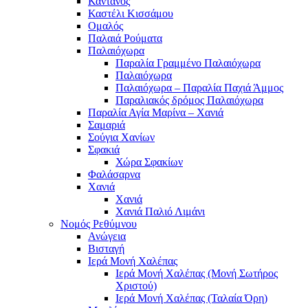
Κάντανος
Καστέλι Κισσάμου
Ομαλός
Παλαιά Ρούματα
Παλαιόχωρα
Παραλία Γραμμένο Παλαιόχωρα
Παλαιόχωρα
Παλαιόχωρα – Παραλία Παχιά Άμμος
Παραλιακός δρόμος Παλαιόχωρα
Παραλία Αγία Μαρίνα – Χανιά
Σαμαριά
Σούγια Χανίων
Σφακιά
Χώρα Σφακίων
Φαλάσαρνα
Χανιά
Χανιά
Χανιά Παλιό Λιμάνι
Νομός Ρεθύμνου
Ανώγεια
Βισταγή
Ιερά Μονή Χαλέπας
Ιερά Μονή Χαλέπας (Μονή Σωτήρος
Χριστού)
Ιερά Μονή Χαλέπας (Ταλαία Όρη)