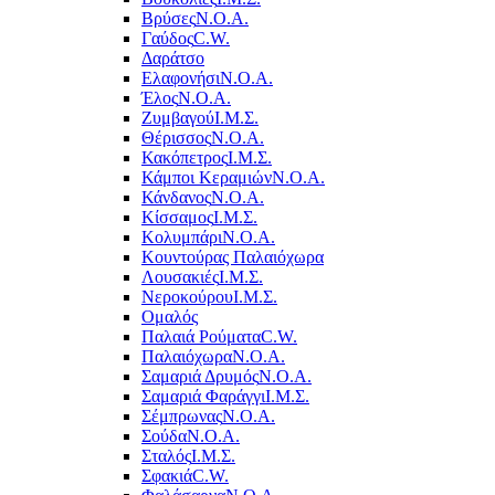
Βρύσες
Ν.Ο.Α.
Γαύδος
C.W.
Δαράτσο
Ελαφονήσι
Ν.Ο.Α.
Έλος
Ν.Ο.Α.
Ζυμβαγού
Ι.Μ.Σ.
Θέρισσος
Ν.Ο.Α.
Κακόπετρος
Ι.Μ.Σ.
Κάμποι Κεραμιών
Ν.Ο.Α.
Κάνδανος
Ν.Ο.Α.
Κίσσαμος
Ι.Μ.Σ.
Κολυμπάρι
Ν.Ο.Α.
Κουντούρας Παλαιόχωρα
Λουσακιές
Ι.Μ.Σ.
Νεροκούρου
Ι.Μ.Σ.
Ομαλός
Παλαιά Ρούματα
C.W.
Παλαιόχωρα
Ν.Ο.Α.
Σαμαριά Δρυμός
Ν.Ο.Α.
Σαμαριά Φαράγγι
Ι.Μ.Σ.
Σέμπρωνας
Ν.Ο.Α.
Σούδα
Ν.Ο.Α.
Σταλός
Ι.Μ.Σ.
Σφακιά
C.W.