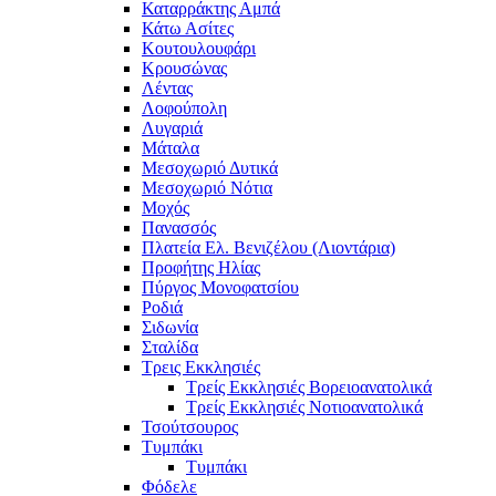
Καταρράκτης Αμπά
Κάτω Ασίτες
Κουτουλουφάρι
Κρουσώνας
Λέντας
Λοφούπολη
Λυγαριά
Μάταλα
Μεσοχωριό Δυτικά
Μεσοχωριό Νότια
Μοχός
Πανασσός
Πλατεία Ελ. Βενιζέλου (Λιοντάρια)
Προφήτης Ηλίας
Πύργος Μονοφατσίου
Ροδιά
Σιδωνία
Σταλίδα
Τρεις Εκκλησιές
Τρείς Εκκλησιές Βορειοανατολικά
Τρείς Εκκλησιές Νοτιοανατολικά
Τσούτσουρος
Τυμπάκι
Τυμπάκι
Φόδελε