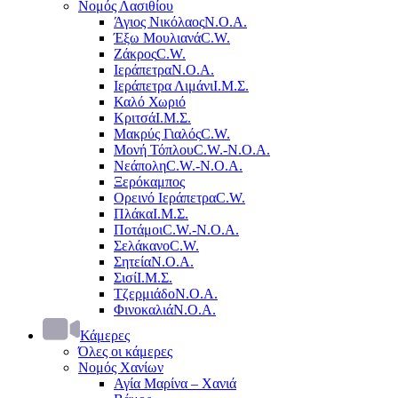
Νομός Λασιθίου
Άγιος Νικόλαος
Ν.Ο.Α.
Έξω Μουλιανά
C.W.
Ζάκρος
C.W.
Ιεράπετρα
Ν.Ο.Α.
Ιεράπετρα Λιμάνι
Ι.Μ.Σ.
Καλό Χωριό
Κριτσά
Ι.Μ.Σ.
Μακρύς Γιαλός
C.W.
Μονή Τόπλου
C.W.-Ν.Ο.Α.
Νεάπολη
C.W.-Ν.Ο.Α.
Ξερόκαμπος
Ορεινό Ιεράπετρα
C.W.
Πλάκα
Ι.Μ.Σ.
Ποτάμοι
C.W.-Ν.Ο.Α.
Σελάκανο
C.W.
Σητεία
Ν.Ο.Α.
Σισί
Ι.Μ.Σ.
Τζερμιάδο
Ν.Ο.Α.
Φινοκαλιά
Ν.Ο.Α.
Κάμερες
Όλες οι κάμερες
Νομός Χανίων
Αγία Μαρίνα – Χανιά