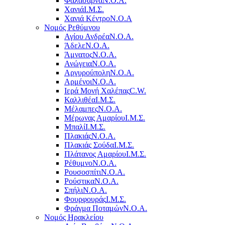
Φαλάσαρνα
Ν.Ο.Α.
Χανιά
Ι.Μ.Σ.
Χανιά Κέντρο
N.O.A
Νομός Ρεθύμνου
Αγίου Ανδρέα
Ν.Ο.Α.
Άδελε
Ν.Ο.Α.
Άμνατος
Ν.Ο.Α.
Ανώγεια
Ν.Ο.Α.
Αργυρούπολη
Ν.Ο.Α.
Αρμένοι
Ν.Ο.Α.
Ιερά Μονή Χαλέπας
C.W.
Καλλιθέα
Ι.Μ.Σ.
Μέλαμπες
Ν.Ο.Α.
Μέρωνας Αμαρίου
Ι.Μ.Σ.
Μπαλί
Ι.Μ.Σ.
Πλακιάς
Ν.Ο.Α.
Πλακιάς Σούδα
Ι.Μ.Σ.
Πλάτανος Αμαρίου
Ι.Μ.Σ.
Ρέθυμνο
Ν.Ο.Α.
Ρουσοσπίτι
Ν.Ο.Α.
Ρούστικα
Ν.Ο.Α.
Σπήλι
Ν.Ο.Α.
Φουρφουράς
Ι.Μ.Σ.
Φράγμα Ποταμών
Ν.Ο.Α.
Νομός Ηρακλείου