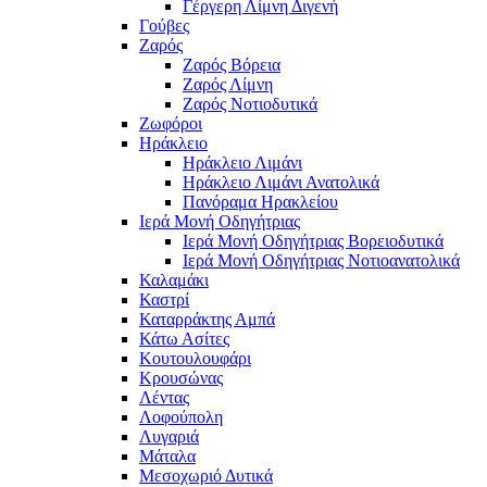
Γέργερη Λίμνη Διγενή
Γούβες
Ζαρός
Ζαρός Βόρεια
Ζαρός Λίμνη
Ζαρός Νοτιοδυτικά
Ζωφόροι
Ηράκλειο
Ηράκλειο Λιμάνι
Ηράκλειο Λιμάνι Ανατολικά
Πανόραμα Ηρακλείου
Ιερά Μονή Οδηγήτριας
Ιερά Μονή Οδηγήτριας Βορειοδυτικά
Ιερά Μονή Οδηγήτριας Νοτιοανατολικά
Καλαμάκι
Καστρί
Καταρράκτης Αμπά
Κάτω Ασίτες
Κουτουλουφάρι
Κρουσώνας
Λέντας
Λοφούπολη
Λυγαριά
Μάταλα
Μεσοχωριό Δυτικά