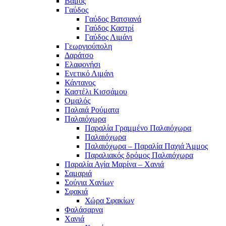
Βάμος
Γαύδος
Γαύδος Βατσιανά
Γαύδος Καστρί
Γαύδος Λιμάνι
Γεωργιούπολη
Δαράτσο
Ελαφονήσι
Ενετικό Λιμάνι
Κάντανος
Καστέλι Κισσάμου
Ομαλός
Παλαιά Ρούματα
Παλαιόχωρα
Παραλία Γραμμένο Παλαιόχωρα
Παλαιόχωρα
Παλαιόχωρα – Παραλία Παχιά Άμμος
Παραλιακός δρόμος Παλαιόχωρα
Παραλία Αγία Μαρίνα – Χανιά
Σαμαριά
Σούγια Χανίων
Σφακιά
Χώρα Σφακίων
Φαλάσαρνα
Χανιά