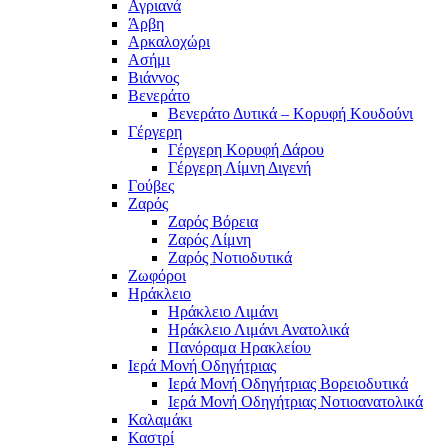
Αγριανά
Άρβη
Αρκαλοχώρι
Ασήμι
Βιάννος
Βενεράτο
Βενεράτο Δυτικά – Κορυφή Κουδούνι
Γέργερη
Γέργερη Κορυφή Δάρου
Γέργερη Λίμνη Διγενή
Γούβες
Ζαρός
Ζαρός Βόρεια
Ζαρός Λίμνη
Ζαρός Νοτιοδυτικά
Ζωφόροι
Ηράκλειο
Ηράκλειο Λιμάνι
Ηράκλειο Λιμάνι Ανατολικά
Πανόραμα Ηρακλείου
Ιερά Μονή Οδηγήτριας
Ιερά Μονή Οδηγήτριας Βορειοδυτικά
Ιερά Μονή Οδηγήτριας Νοτιοανατολικά
Καλαμάκι
Καστρί