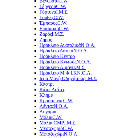
Βενεράτο
C.W.
Γέργερη
C.W.
Γόρτυνα
Ι.Μ.Σ.
Γούβες
C.W.
Έμπαρος
C.W.
Επισκοπή
C.W.
Ζαρός
Ι.Μ.Σ.
Ζήρος
Ηράκλειο Ανατολικά
Ν.Ο.Α.
Ηράκλειο Δυτικά
Ν.Ο.Α.
Ηράκλειο Κέντρο
Ηράκλειο Κνωσός
Ν.Ο.Α.
Ηράκλειο Λιμάνι
Ι.Μ.Σ.
Ηράκλειο Μ.Φ.Ι.Κ
Ν.Ο.Α.
Ιερά Μονή Οδηγήτριας
Ι.Μ.Σ.
Καστρί
Κάτω Ασίτες
Κλήμα
Κρουσώνας
C.W.
Λέντας
Ν.Ο.Α.
Λυγαριά
Μάλια
C.W.
Μάλια CMP
Ι.Μ.Σ.
Μεσοχωριό
C.W.
Μεταξοχώρι
Ν.Ο.Α.