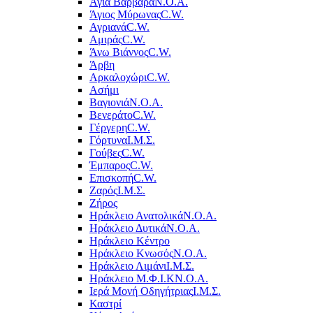
Αγία Βαρβάρα
Ν.Ο.Α.
Άγιος Μύρωνας
C.W.
Αγριανά
C.W.
Αμιράς
C.W.
Άνω Βιάννος
C.W.
Άρβη
Αρκαλοχώρι
C.W.
Ασήμι
Βαγιονιά
Ν.Ο.Α.
Βενεράτο
C.W.
Γέργερη
C.W.
Γόρτυνα
Ι.Μ.Σ.
Γούβες
C.W.
Έμπαρος
C.W.
Επισκοπή
C.W.
Ζαρός
Ι.Μ.Σ.
Ζήρος
Ηράκλειο Ανατολικά
Ν.Ο.Α.
Ηράκλειο Δυτικά
Ν.Ο.Α.
Ηράκλειο Κέντρο
Ηράκλειο Κνωσός
Ν.Ο.Α.
Ηράκλειο Λιμάνι
Ι.Μ.Σ.
Ηράκλειο Μ.Φ.Ι.Κ
Ν.Ο.Α.
Ιερά Μονή Οδηγήτριας
Ι.Μ.Σ.
Καστρί