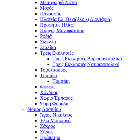
Μεσοχωριό Νότια
Μοχός
Πανασσός
Πλατεία Ελ. Βενιζέλου (Λιοντάρια)
Προφήτης Ηλίας
Πύργος Μονοφατσίου
Ροδιά
Σιδωνία
Σταλίδα
Τρεις Εκκλησιές
Τρείς Εκκλησιές Βορειοανατολικά
Τρείς Εκκλησιές Νοτιοανατολικά
Τσούτσουρος
Τυμπάκι
Τυμπάκι
Φόδελε
Χόνδρος
Χωριό Έμπαρος
Ψαρή Φοράδα
Νομός Λασιθίου
Άγιος Νικόλαος
Έξω Μουλιανά
Ζάκρος
Ζήρος
Ιεράπετρα