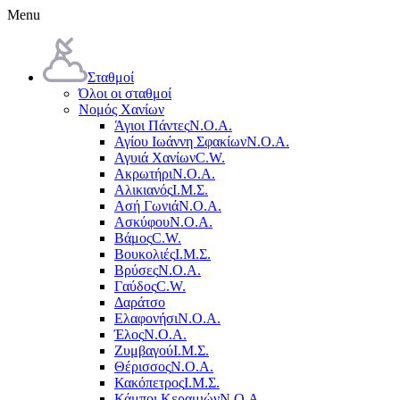
Menu
Σταθμοί
Όλοι οι σταθμοί
Νομός Χανίων
Άγιοι Πάντες
Ν.Ο.Α.
Αγίου Ιωάννη Σφακίων
Ν.Ο.Α.
Αγυιά Χανίων
C.W.
Ακρωτήρι
Ν.Ο.Α.
Αλικιανός
Ι.Μ.Σ.
Ασή Γωνιά
Ν.Ο.Α.
Ασκύφου
Ν.Ο.Α.
Βάμος
C.W.
Βουκολιές
Ι.Μ.Σ.
Βρύσες
Ν.Ο.Α.
Γαύδος
C.W.
Δαράτσο
Ελαφονήσι
Ν.Ο.Α.
Έλος
Ν.Ο.Α.
Ζυμβαγού
Ι.Μ.Σ.
Θέρισσος
Ν.Ο.Α.
Κακόπετρος
Ι.Μ.Σ.
Κάμποι Κεραμιών
Ν.Ο.Α.