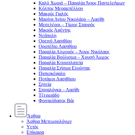
Καλό Χωριό – Παραλία Άγιος Παντελεήμων
Κόλπος Μεραμπέλλου
Μακρύς Γιαλός
Μαρίνα Αγίου Νικολάου – Λασίθι
Μεσελέροι – Τίμιος Σταυρός
Μικρός Αφέντης
Νεάπολη
Ορεινό Λασιθίου
Οροπέδιο Λασιθίου
Παραλία Αλμυρός – Άγιος Νικόλαος
Παραλία Βούλισμα – Χρυσή Άμμος
Παραλία Κιτροπλατεία
Παραλία Σχίσμα Ελούντας
Πισκοκέφαλο
Ποτάμοι Λασιθίιου
Σητεία
Σπιναλόγκα – Λασίθι
Τζερμιάδο
Φοινικόδασος Βάι
Άρθρα
Άρθρα Μετεωρολόγων
Υετός
Επίκαιρα