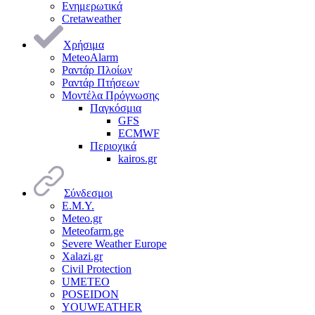
Ενημερωτικά
Cretaweather
Χρήσιμα
MeteoAlarm
Ραντάρ Πλοίων
Ραντάρ Πτήσεων
Μοντέλα Πρόγνωσης
Παγκόσμια
GFS
ECMWF
Περιοχικά
kairos.gr
Σύνδεσμοι
Ε.Μ.Υ.
Meteo.gr
Meteofarm.ge
Severe Weather Europe
Xalazi.gr
Civil Protection
UMETEO
POSEIDON
YOUWEATHER