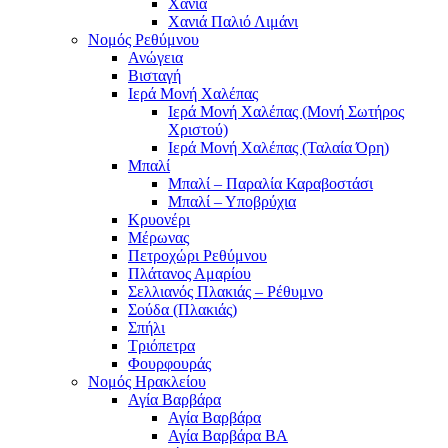
Χανιά
Χανιά Παλιό Λιμάνι
Νομός Ρεθύμνου
Ανώγεια
Βισταγή
Ιερά Μονή Χαλέπας
Ιερά Μονή Χαλέπας (Μονή Σωτήρος
Χριστού)
Ιερά Μονή Χαλέπας (Ταλαία Όρη)
Μπαλί
Μπαλί – Παραλία Καραβοστάσι
Μπαλί – Υποβρύχια
Κρυονέρι
Μέρωνας
Πετροχώρι Ρεθύμνου
Πλάτανος Αμαρίου
Σελλιανός Πλακιάς – Ρέθυμνο
Σούδα (Πλακιάς)
Σπήλι
Τριόπετρα
Φουρφουράς
Νομός Ηρακλείου
Αγία Βαρβάρα
Αγία Βαρβάρα
Αγία Βαρβάρα ΒΑ