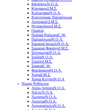
Κάνδανος
Ν.Ο.Α.
Κίσσαμος
Ι.Μ.Σ.
Κολυμπάρι
Ν.Ο.Α.
Κουντούρας Παλαιόχωρα
Λουσακιές
Ι.Μ.Σ.
Νεροκούρου
Ι.Μ.Σ.
Ομαλός
Παλαιά Ρούματα
C.W.
Παλαιόχωρα
Ν.Ο.Α.
Σαμαριά Δρυμός
Ν.Ο.Α.
Σαμαριά Φαράγγι
Ι.Μ.Σ.
Σέμπρωνας
Ν.Ο.Α.
Σούδα
Ν.Ο.Α.
Σταλός
Ι.Μ.Σ.
Σφακιά
C.W.
Φαλάσαρνα
Ν.Ο.Α.
Χανιά
Ι.Μ.Σ.
Χανιά Κέντρο
N.O.A
Νομός Ρεθύμνου
Αγίου Ανδρέα
Ν.Ο.Α.
Άδελε
Ν.Ο.Α.
Άμνατος
Ν.Ο.Α.
Ανώγεια
Ν.Ο.Α.
Αργυρούπολη
Ν.Ο.Α.