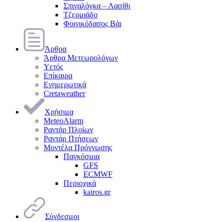
Σπιναλόγκα – Λασίθι
Τζερμιάδο
Φοινικόδασος Βάι
Άρθρα
Άρθρα Μετεωρολόγων
Υετός
Επίκαιρα
Ενημερωτικά
Cretaweather
Χρήσιμα
MeteoAlarm
Ραντάρ Πλοίων
Ραντάρ Πτήσεων
Μοντέλα Πρόγνωσης
Παγκόσμια
GFS
ECMWF
Περιοχικά
kairos.gr
Σύνδεσμοι