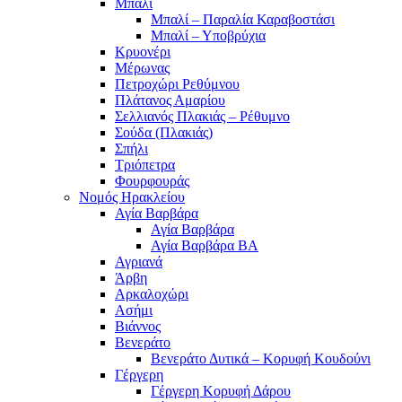
Μπαλί
Μπαλί – Παραλία Καραβοστάσι
Μπαλί – Υποβρύχια
Κρυονέρι
Μέρωνας
Πετροχώρι Ρεθύμνου
Πλάτανος Αμαρίου
Σελλιανός Πλακιάς – Ρέθυμνο
Σούδα (Πλακιάς)
Σπήλι
Τριόπετρα
Φουρφουράς
Νομός Ηρακλείου
Αγία Βαρβάρα
Αγία Βαρβάρα
Αγία Βαρβάρα ΒΑ
Αγριανά
Άρβη
Αρκαλοχώρι
Ασήμι
Βιάννος
Βενεράτο
Βενεράτο Δυτικά – Κορυφή Κουδούνι
Γέργερη
Γέργερη Κορυφή Δάρου