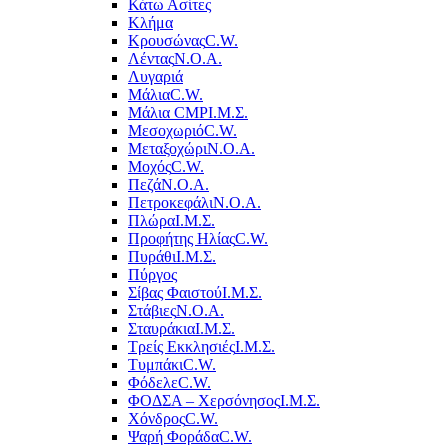
Κάτω Ασίτες
Κλήμα
Κρουσώνας
C.W.
Λέντας
Ν.Ο.Α.
Λυγαριά
Μάλια
C.W.
Μάλια CMP
Ι.Μ.Σ.
Μεσοχωριό
C.W.
Μεταξοχώρι
Ν.Ο.Α.
Μοχός
C.W.
Πεζά
Ν.Ο.Α.
Πετροκεφάλι
Ν.Ο.Α.
Πλώρα
Ι.Μ.Σ.
Προφήτης Ηλίας
C.W.
Πυράθι
Ι.Μ.Σ.
Πύργος
Σίβας Φαιστού
Ι.Μ.Σ.
Στάβιες
Ν.Ο.Α.
Σταυράκια
Ι.Μ.Σ.
Τρείς Εκκλησιές
Ι.Μ.Σ.
Τυμπάκι
C.W.
Φόδελε
C.W.
ΦΟΔΣΑ – Χερσόνησος
Ι.Μ.Σ.
Χόνδρος
C.W.
Ψαρή Φοράδα
C.W.