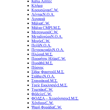
Κάτω Ασίτες
Κλήμα
Κρουσώνας
C.W.
Λέντας
Ν.Ο.Α.
Λυγαριά
Μάλια
C.W.
Μάλια CMP
Ι.Μ.Σ.
Μεσοχωριό
C.W.
Μεταξοχώρι
Ν.Ο.Α.
Μοχός
C.W.
Πεζά
Ν.Ο.Α.
Πετροκεφάλι
Ν.Ο.Α.
Πλώρα
Ι.Μ.Σ.
Προφήτης Ηλίας
C.W.
Πυράθι
Ι.Μ.Σ.
Πύργος
Σίβας Φαιστού
Ι.Μ.Σ.
Στάβιες
Ν.Ο.Α.
Σταυράκια
Ι.Μ.Σ.
Τρείς Εκκλησιές
Ι.Μ.Σ.
Τυμπάκι
C.W.
Φόδελε
C.W.
ΦΟΔΣΑ – Χερσόνησος
Ι.Μ.Σ.
Χόνδρος
C.W.
Ψαρή Φοράδα
C.W.