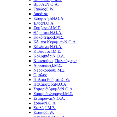
Βρύσες
Ν.Ο.Α.
Γαύδος
C.W.
Δαράτσο
Ελαφονήσι
Ν.Ο.Α.
Έλος
Ν.Ο.Α.
Ζυμβαγού
Ι.Μ.Σ.
Θέρισσος
Ν.Ο.Α.
Κακόπετρος
Ι.Μ.Σ.
Κάμποι Κεραμιών
Ν.Ο.Α.
Κάνδανος
Ν.Ο.Α.
Κίσσαμος
Ι.Μ.Σ.
Κολυμπάρι
Ν.Ο.Α.
Κουντούρας Παλαιόχωρα
Λουσακιές
Ι.Μ.Σ.
Νεροκούρου
Ι.Μ.Σ.
Ομαλός
Παλαιά Ρούματα
C.W.
Παλαιόχωρα
Ν.Ο.Α.
Σαμαριά Δρυμός
Ν.Ο.Α.
Σαμαριά Φαράγγι
Ι.Μ.Σ.
Σέμπρωνας
Ν.Ο.Α.
Σούδα
Ν.Ο.Α.
Σταλός
Ι.Μ.Σ.
Σφακιά
C.W.