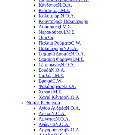
Κάνδανος
Ν.Ο.Α.
Κίσσαμος
Ι.Μ.Σ.
Κολυμπάρι
Ν.Ο.Α.
Κουντούρας Παλαιόχωρα
Λουσακιές
Ι.Μ.Σ.
Νεροκούρου
Ι.Μ.Σ.
Ομαλός
Παλαιά Ρούματα
C.W.
Παλαιόχωρα
Ν.Ο.Α.
Σαμαριά Δρυμός
Ν.Ο.Α.
Σαμαριά Φαράγγι
Ι.Μ.Σ.
Σέμπρωνας
Ν.Ο.Α.
Σούδα
Ν.Ο.Α.
Σταλός
Ι.Μ.Σ.
Σφακιά
C.W.
Φαλάσαρνα
Ν.Ο.Α.
Χανιά
Ι.Μ.Σ.
Χανιά Κέντρο
N.O.A
Νομός Ρεθύμνου
Αγίου Ανδρέα
Ν.Ο.Α.
Άδελε
Ν.Ο.Α.
Άμνατος
Ν.Ο.Α.
Ανώγεια
Ν.Ο.Α.
Αργυρούπολη
Ν.Ο.Α.