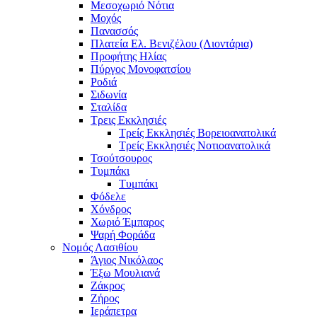
Μεσοχωριό Νότια
Μοχός
Πανασσός
Πλατεία Ελ. Βενιζέλου (Λιοντάρια)
Προφήτης Ηλίας
Πύργος Μονοφατσίου
Ροδιά
Σιδωνία
Σταλίδα
Τρεις Εκκλησιές
Τρείς Εκκλησιές Βορειοανατολικά
Τρείς Εκκλησιές Νοτιοανατολικά
Τσούτσουρος
Τυμπάκι
Τυμπάκι
Φόδελε
Χόνδρος
Χωριό Έμπαρος
Ψαρή Φοράδα
Νομός Λασιθίου
Άγιος Νικόλαος
Έξω Μουλιανά
Ζάκρος
Ζήρος
Ιεράπετρα