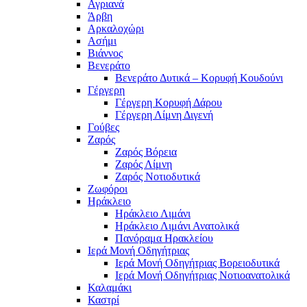
Αγριανά
Άρβη
Αρκαλοχώρι
Ασήμι
Βιάννος
Βενεράτο
Βενεράτο Δυτικά – Κορυφή Κουδούνι
Γέργερη
Γέργερη Κορυφή Δάρου
Γέργερη Λίμνη Διγενή
Γούβες
Ζαρός
Ζαρός Βόρεια
Ζαρός Λίμνη
Ζαρός Νοτιοδυτικά
Ζωφόροι
Ηράκλειο
Ηράκλειο Λιμάνι
Ηράκλειο Λιμάνι Ανατολικά
Πανόραμα Ηρακλείου
Ιερά Μονή Οδηγήτριας
Ιερά Μονή Οδηγήτριας Βορειοδυτικά
Ιερά Μονή Οδηγήτριας Νοτιοανατολικά
Καλαμάκι
Καστρί