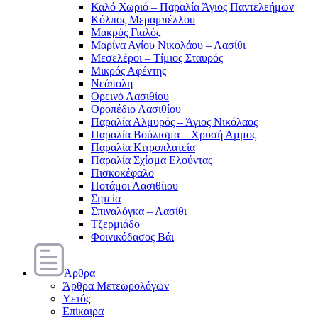
Καλό Χωριό – Παραλία Άγιος Παντελεήμων
Κόλπος Μεραμπέλλου
Μακρύς Γιαλός
Μαρίνα Αγίου Νικολάου – Λασίθι
Μεσελέροι – Τίμιος Σταυρός
Μικρός Αφέντης
Νεάπολη
Ορεινό Λασιθίου
Οροπέδιο Λασιθίου
Παραλία Αλμυρός – Άγιος Νικόλαος
Παραλία Βούλισμα – Χρυσή Άμμος
Παραλία Κιτροπλατεία
Παραλία Σχίσμα Ελούντας
Πισκοκέφαλο
Ποτάμοι Λασιθίιου
Σητεία
Σπιναλόγκα – Λασίθι
Τζερμιάδο
Φοινικόδασος Βάι
Άρθρα
Άρθρα Μετεωρολόγων
Υετός
Επίκαιρα