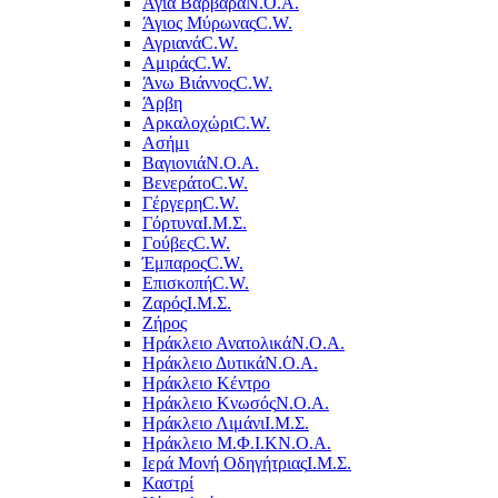
Αγία Βαρβάρα
Ν.Ο.Α.
Άγιος Μύρωνας
C.W.
Αγριανά
C.W.
Αμιράς
C.W.
Άνω Βιάννος
C.W.
Άρβη
Αρκαλοχώρι
C.W.
Ασήμι
Βαγιονιά
Ν.Ο.Α.
Βενεράτο
C.W.
Γέργερη
C.W.
Γόρτυνα
Ι.Μ.Σ.
Γούβες
C.W.
Έμπαρος
C.W.
Επισκοπή
C.W.
Ζαρός
Ι.Μ.Σ.
Ζήρος
Ηράκλειο Ανατολικά
Ν.Ο.Α.
Ηράκλειο Δυτικά
Ν.Ο.Α.
Ηράκλειο Κέντρο
Ηράκλειο Κνωσός
Ν.Ο.Α.
Ηράκλειο Λιμάνι
Ι.Μ.Σ.
Ηράκλειο Μ.Φ.Ι.Κ
Ν.Ο.Α.
Ιερά Μονή Οδηγήτριας
Ι.Μ.Σ.
Καστρί