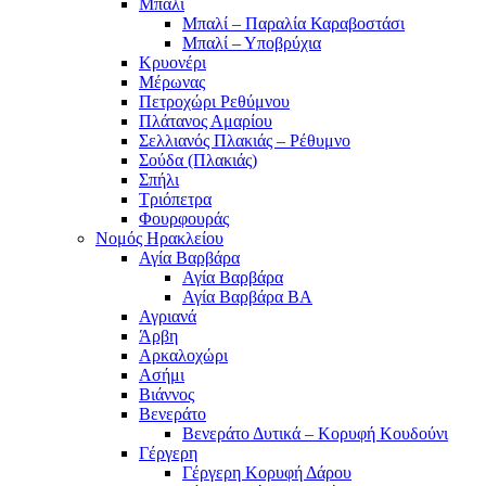
Μπαλί
Μπαλί – Παραλία Καραβοστάσι
Μπαλί – Υποβρύχια
Κρυονέρι
Μέρωνας
Πετροχώρι Ρεθύμνου
Πλάτανος Αμαρίου
Σελλιανός Πλακιάς – Ρέθυμνο
Σούδα (Πλακιάς)
Σπήλι
Τριόπετρα
Φουρφουράς
Νομός Ηρακλείου
Αγία Βαρβάρα
Αγία Βαρβάρα
Αγία Βαρβάρα ΒΑ
Αγριανά
Άρβη
Αρκαλοχώρι
Ασήμι
Βιάννος
Βενεράτο
Βενεράτο Δυτικά – Κορυφή Κουδούνι
Γέργερη
Γέργερη Κορυφή Δάρου