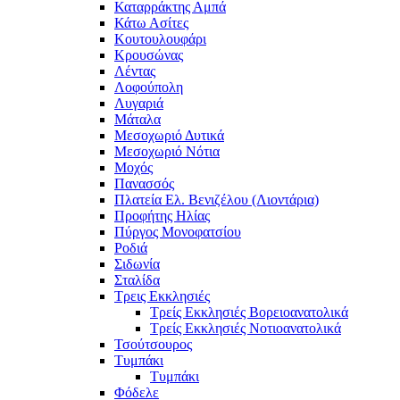
Καταρράκτης Αμπά
Κάτω Ασίτες
Κουτουλουφάρι
Κρουσώνας
Λέντας
Λοφούπολη
Λυγαριά
Μάταλα
Μεσοχωριό Δυτικά
Μεσοχωριό Νότια
Μοχός
Πανασσός
Πλατεία Ελ. Βενιζέλου (Λιοντάρια)
Προφήτης Ηλίας
Πύργος Μονοφατσίου
Ροδιά
Σιδωνία
Σταλίδα
Τρεις Εκκλησιές
Τρείς Εκκλησιές Βορειοανατολικά
Τρείς Εκκλησιές Νοτιοανατολικά
Τσούτσουρος
Τυμπάκι
Τυμπάκι
Φόδελε