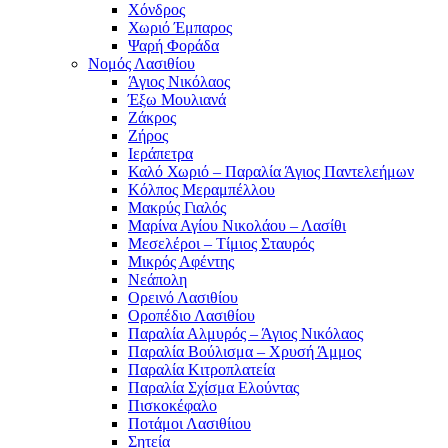
Χόνδρος
Χωριό Έμπαρος
Ψαρή Φοράδα
Νομός Λασιθίου
Άγιος Νικόλαος
Έξω Μουλιανά
Ζάκρος
Ζήρος
Ιεράπετρα
Καλό Χωριό – Παραλία Άγιος Παντελεήμων
Κόλπος Μεραμπέλλου
Μακρύς Γιαλός
Μαρίνα Αγίου Νικολάου – Λασίθι
Μεσελέροι – Τίμιος Σταυρός
Μικρός Αφέντης
Νεάπολη
Ορεινό Λασιθίου
Οροπέδιο Λασιθίου
Παραλία Αλμυρός – Άγιος Νικόλαος
Παραλία Βούλισμα – Χρυσή Άμμος
Παραλία Κιτροπλατεία
Παραλία Σχίσμα Ελούντας
Πισκοκέφαλο
Ποτάμοι Λασιθίιου
Σητεία