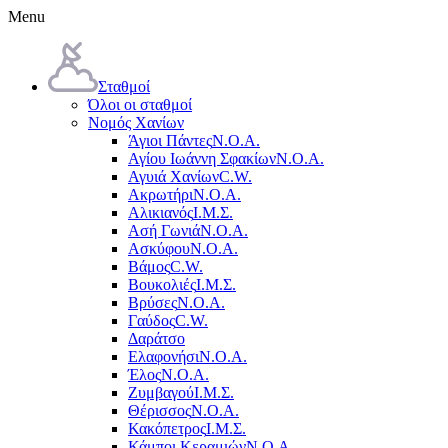
Menu
Σταθμοί
Όλοι οι σταθμοί
Νομός Χανίων
Άγιοι Πάντες
Ν.Ο.Α.
Αγίου Ιωάννη Σφακίων
Ν.Ο.Α.
Αγυιά Χανίων
C.W.
Ακρωτήρι
Ν.Ο.Α.
Αλικιανός
Ι.Μ.Σ.
Ασή Γωνιά
Ν.Ο.Α.
Ασκύφου
Ν.Ο.Α.
Βάμος
C.W.
Βουκολιές
Ι.Μ.Σ.
Βρύσες
Ν.Ο.Α.
Γαύδος
C.W.
Δαράτσο
Ελαφονήσι
Ν.Ο.Α.
Έλος
Ν.Ο.Α.
Ζυμβαγού
Ι.Μ.Σ.
Θέρισσος
Ν.Ο.Α.
Κακόπετρος
Ι.Μ.Σ.
Κάμποι Κεραμιών
Ν.Ο.Α.