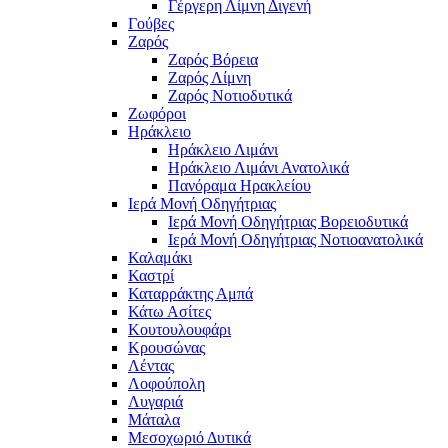
Γέργερη Λίμνη Διγενή
Γούβες
Ζαρός
Ζαρός Βόρεια
Ζαρός Λίμνη
Ζαρός Νοτιοδυτικά
Ζωφόροι
Ηράκλειο
Ηράκλειο Λιμάνι
Ηράκλειο Λιμάνι Ανατολικά
Πανόραμα Ηρακλείου
Ιερά Μονή Οδηγήτριας
Ιερά Μονή Οδηγήτριας Βορειοδυτικά
Ιερά Μονή Οδηγήτριας Νοτιοανατολικά
Καλαμάκι
Καστρί
Καταρράκτης Αμπά
Κάτω Ασίτες
Κουτουλουφάρι
Κρουσώνας
Λέντας
Λοφούπολη
Λυγαριά
Μάταλα
Μεσοχωριό Δυτικά