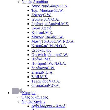
Νομός Λασιθίου
Άγιος Νικόλαος
Ν.Ο.Α.
Έξω Μουλιανά
C.W.
Ζάκρος
C.W.
Ιεράπετρα
Ν.Ο.Α.
Ιεράπετρα Λιμάνι
Ι.Μ.Σ.
Καλό Χωριό
Κριτσά
Ι.Μ.Σ.
Μακρύς Γιαλός
C.W.
Μονή Τόπλου
C.W.-Ν.Ο.Α.
Νεάπολη
C.W.-Ν.Ο.Α.
Ξερόκαμπος
Ορεινό Ιεράπετρα
C.W.
Πλάκα
Ι.Μ.Σ.
Ποτάμοι
C.W.-Ν.Ο.Α.
Σελάκανο
C.W.
Σητεία
Ν.Ο.Α.
Σισί
Ι.Μ.Σ.
Τζερμιάδο
Ν.Ο.Α.
Φινοκαλιά
Ν.Ο.Α.
Κάμερες
Όλες οι κάμερες
Νομός Χανίων
Αγία Μαρίνα – Χανιά