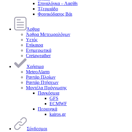
Σπιναλόγκα – Λασίθι
Τζερμιάδο
Φοινικόδασος Βάι
Άρθρα
Άρθρα Μετεωρολόγων
Υετός
Επίκαιρα
Ενημερωτικά
Cretaweather
Χρήσιμα
MeteoAlarm
Ραντάρ Πλοίων
Ραντάρ Πτήσεων
Μοντέλα Πρόγνωσης
Παγκόσμια
GFS
ECMWF
Περιοχικά
kairos.gr
Σύνδεσμοι