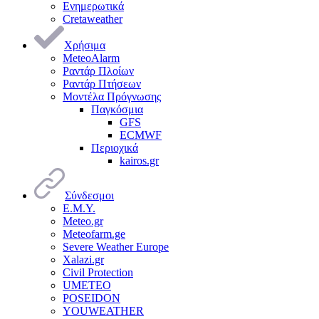
Ενημερωτικά
Cretaweather
Χρήσιμα
MeteoAlarm
Ραντάρ Πλοίων
Ραντάρ Πτήσεων
Μοντέλα Πρόγνωσης
Παγκόσμια
GFS
ECMWF
Περιοχικά
kairos.gr
Σύνδεσμοι
Ε.Μ.Υ.
Meteo.gr
Meteofarm.ge
Severe Weather Europe
Xalazi.gr
Civil Protection
UMETEO
POSEIDON
YOUWEATHER