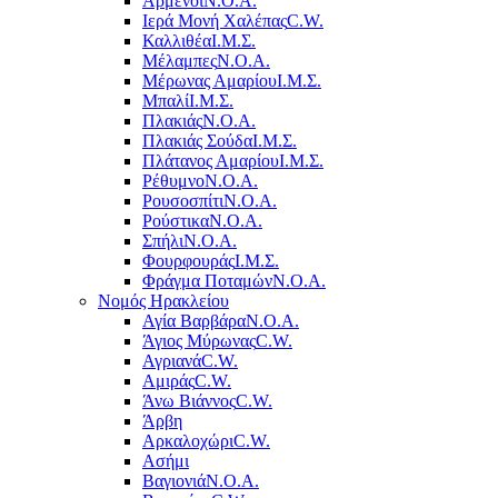
Αρμένοι
Ν.Ο.Α.
Ιερά Μονή Χαλέπας
C.W.
Καλλιθέα
Ι.Μ.Σ.
Μέλαμπες
Ν.Ο.Α.
Μέρωνας Αμαρίου
Ι.Μ.Σ.
Μπαλί
Ι.Μ.Σ.
Πλακιάς
Ν.Ο.Α.
Πλακιάς Σούδα
Ι.Μ.Σ.
Πλάτανος Αμαρίου
Ι.Μ.Σ.
Ρέθυμνο
Ν.Ο.Α.
Ρουσοσπίτι
Ν.Ο.Α.
Ρούστικα
Ν.Ο.Α.
Σπήλι
Ν.Ο.Α.
Φουρφουράς
Ι.Μ.Σ.
Φράγμα Ποταμών
Ν.Ο.Α.
Νομός Ηρακλείου
Αγία Βαρβάρα
Ν.Ο.Α.
Άγιος Μύρωνας
C.W.
Αγριανά
C.W.
Αμιράς
C.W.
Άνω Βιάννος
C.W.
Άρβη
Αρκαλοχώρι
C.W.
Ασήμι
Βαγιονιά
Ν.Ο.Α.