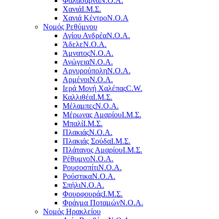
Φαλάσαρνα
Ν.Ο.Α.
Χανιά
Ι.Μ.Σ.
Χανιά Κέντρο
N.O.A
Νομός Ρεθύμνου
Αγίου Ανδρέα
Ν.Ο.Α.
Άδελε
Ν.Ο.Α.
Άμνατος
Ν.Ο.Α.
Ανώγεια
Ν.Ο.Α.
Αργυρούπολη
Ν.Ο.Α.
Αρμένοι
Ν.Ο.Α.
Ιερά Μονή Χαλέπας
C.W.
Καλλιθέα
Ι.Μ.Σ.
Μέλαμπες
Ν.Ο.Α.
Μέρωνας Αμαρίου
Ι.Μ.Σ.
Μπαλί
Ι.Μ.Σ.
Πλακιάς
Ν.Ο.Α.
Πλακιάς Σούδα
Ι.Μ.Σ.
Πλάτανος Αμαρίου
Ι.Μ.Σ.
Ρέθυμνο
Ν.Ο.Α.
Ρουσοσπίτι
Ν.Ο.Α.
Ρούστικα
Ν.Ο.Α.
Σπήλι
Ν.Ο.Α.
Φουρφουράς
Ι.Μ.Σ.
Φράγμα Ποταμών
Ν.Ο.Α.
Νομός Ηρακλείου