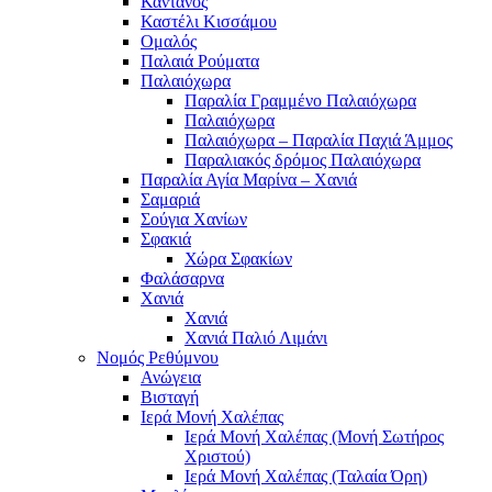
Κάντανος
Καστέλι Κισσάμου
Ομαλός
Παλαιά Ρούματα
Παλαιόχωρα
Παραλία Γραμμένο Παλαιόχωρα
Παλαιόχωρα
Παλαιόχωρα – Παραλία Παχιά Άμμος
Παραλιακός δρόμος Παλαιόχωρα
Παραλία Αγία Μαρίνα – Χανιά
Σαμαριά
Σούγια Χανίων
Σφακιά
Χώρα Σφακίων
Φαλάσαρνα
Χανιά
Χανιά
Χανιά Παλιό Λιμάνι
Νομός Ρεθύμνου
Ανώγεια
Βισταγή
Ιερά Μονή Χαλέπας
Ιερά Μονή Χαλέπας (Μονή Σωτήρος
Χριστού)
Ιερά Μονή Χαλέπας (Ταλαία Όρη)