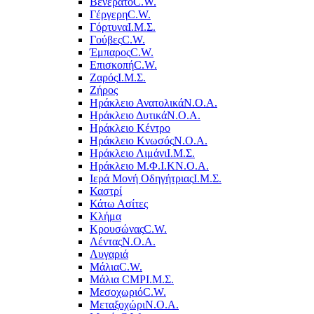
Βενεράτο
C.W.
Γέργερη
C.W.
Γόρτυνα
Ι.Μ.Σ.
Γούβες
C.W.
Έμπαρος
C.W.
Επισκοπή
C.W.
Ζαρός
Ι.Μ.Σ.
Ζήρος
Ηράκλειο Ανατολικά
Ν.Ο.Α.
Ηράκλειο Δυτικά
Ν.Ο.Α.
Ηράκλειο Κέντρο
Ηράκλειο Κνωσός
Ν.Ο.Α.
Ηράκλειο Λιμάνι
Ι.Μ.Σ.
Ηράκλειο Μ.Φ.Ι.Κ
Ν.Ο.Α.
Ιερά Μονή Οδηγήτριας
Ι.Μ.Σ.
Καστρί
Κάτω Ασίτες
Κλήμα
Κρουσώνας
C.W.
Λέντας
Ν.Ο.Α.
Λυγαριά
Μάλια
C.W.
Μάλια CMP
Ι.Μ.Σ.
Μεσοχωριό
C.W.
Μεταξοχώρι
Ν.Ο.Α.