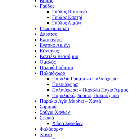
Βάμος
Γαύδος
Γαύδος Βατσιανά
Γαύδος Καστρί
Γαύδος Λιμάνι
Γεωργιούπολη
Δαράτσο
Ελαφονήσι
Ενετικό Λιμάνι
Κάντανος
Καστέλι Κισσάμου
Ομαλός
Παλαιά Ρούματα
Παλαιόχωρα
Παραλία Γραμμένο Παλαιόχωρα
Παλαιόχωρα
Παλαιόχωρα – Παραλία Παχιά Άμμος
Παραλιακός δρόμος Παλαιόχωρα
Παραλία Αγία Μαρίνα – Χανιά
Σαμαριά
Σούγια Χανίων
Σφακιά
Χώρα Σφακίων
Φαλάσαρνα
Χανιά