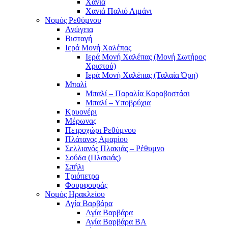
Χανιά
Χανιά Παλιό Λιμάνι
Νομός Ρεθύμνου
Ανώγεια
Βισταγή
Ιερά Μονή Χαλέπας
Ιερά Μονή Χαλέπας (Μονή Σωτήρος
Χριστού)
Ιερά Μονή Χαλέπας (Ταλαία Όρη)
Μπαλί
Μπαλί – Παραλία Καραβοστάσι
Μπαλί – Υποβρύχια
Κρυονέρι
Μέρωνας
Πετροχώρι Ρεθύμνου
Πλάτανος Αμαρίου
Σελλιανός Πλακιάς – Ρέθυμνο
Σούδα (Πλακιάς)
Σπήλι
Τριόπετρα
Φουρφουράς
Νομός Ηρακλείου
Αγία Βαρβάρα
Αγία Βαρβάρα
Αγία Βαρβάρα ΒΑ