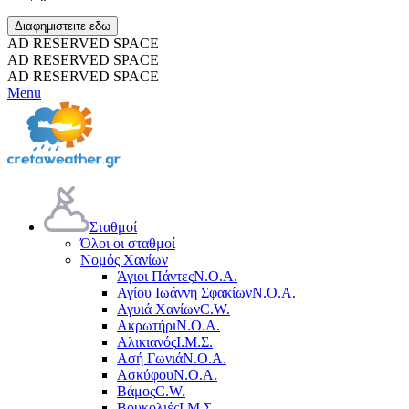
Διαφημιστειτε εδω
AD RESERVED SPACE
AD RESERVED SPACE
AD RESERVED SPACE
Menu
Σταθμοί
Όλοι οι σταθμοί
Νομός Χανίων
Άγιοι Πάντες
Ν.Ο.Α.
Αγίου Ιωάννη Σφακίων
Ν.Ο.Α.
Αγυιά Χανίων
C.W.
Ακρωτήρι
Ν.Ο.Α.
Αλικιανός
Ι.Μ.Σ.
Ασή Γωνιά
Ν.Ο.Α.
Ασκύφου
Ν.Ο.Α.
Βάμος
C.W.
Βουκολιές
Ι.Μ.Σ.