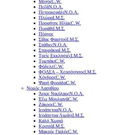
Μοχός
C.W.
Πεζά
Ν.Ο.Α.
Πετροκεφάλι
Ν.Ο.Α.
Πλώρα
Ι.Μ.Σ.
Προφήτης Ηλίας
C.W.
Πυράθι
Ι.Μ.Σ.
Πύργος
Σίβας Φαιστού
Ι.Μ.Σ.
Στάβιες
Ν.Ο.Α.
Σταυράκια
Ι.Μ.Σ.
Τρείς Εκκλησιές
Ι.Μ.Σ.
Τυμπάκι
C.W.
Φόδελε
C.W.
ΦΟΔΣΑ – Χερσόνησος
Ι.Μ.Σ.
Χόνδρος
C.W.
Ψαρή Φοράδα
C.W.
Νομός Λασιθίου
Άγιος Νικόλαος
Ν.Ο.Α.
Έξω Μουλιανά
C.W.
Ζάκρος
C.W.
Ιεράπετρα
Ν.Ο.Α.
Ιεράπετρα Λιμάνι
Ι.Μ.Σ.
Καλό Χωριό
Κριτσά
Ι.Μ.Σ.
Μακρύς Γιαλός
C.W.