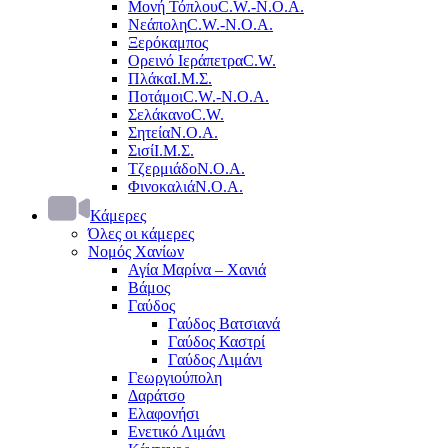
Μονή Τόπλου
C.W.-Ν.Ο.Α.
Νεάπολη
C.W.-Ν.Ο.Α.
Ξερόκαμπος
Ορεινό Ιεράπετρα
C.W.
Πλάκα
Ι.Μ.Σ.
Ποτάμοι
C.W.-Ν.Ο.Α.
Σελάκανο
C.W.
Σητεία
Ν.Ο.Α.
Σισί
Ι.Μ.Σ.
Τζερμιάδο
Ν.Ο.Α.
Φινοκαλιά
Ν.Ο.Α.
Κάμερες
Όλες οι κάμερες
Νομός Χανίων
Αγία Μαρίνα – Χανιά
Βάμος
Γαύδος
Γαύδος Βατσιανά
Γαύδος Καστρί
Γαύδος Λιμάνι
Γεωργιούπολη
Δαράτσο
Ελαφονήσι
Ενετικό Λιμάνι