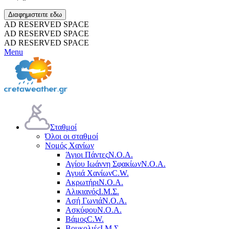
Διαφημιστειτε εδω
AD RESERVED SPACE
AD RESERVED SPACE
AD RESERVED SPACE
Menu
Σταθμοί
Όλοι οι σταθμοί
Νομός Χανίων
Άγιοι Πάντες
Ν.Ο.Α.
Αγίου Ιωάννη Σφακίων
Ν.Ο.Α.
Αγυιά Χανίων
C.W.
Ακρωτήρι
Ν.Ο.Α.
Αλικιανός
Ι.Μ.Σ.
Ασή Γωνιά
Ν.Ο.Α.
Ασκύφου
Ν.Ο.Α.
Βάμος
C.W.
Βουκολιές
Ι.Μ.Σ.