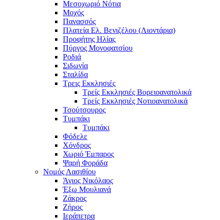
Μεσοχωριό Νότια
Μοχός
Πανασσός
Πλατεία Ελ. Βενιζέλου (Λιοντάρια)
Προφήτης Ηλίας
Πύργος Μονοφατσίου
Ροδιά
Σιδωνία
Σταλίδα
Τρεις Εκκλησιές
Τρείς Εκκλησιές Βορειοανατολικά
Τρείς Εκκλησιές Νοτιοανατολικά
Τσούτσουρος
Τυμπάκι
Τυμπάκι
Φόδελε
Χόνδρος
Χωριό Έμπαρος
Ψαρή Φοράδα
Νομός Λασιθίου
Άγιος Νικόλαος
Έξω Μουλιανά
Ζάκρος
Ζήρος
Ιεράπετρα