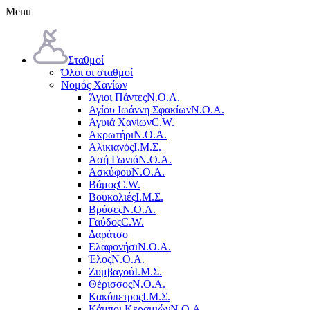
Menu
Σταθμοί
Όλοι οι σταθμοί
Νομός Χανίων
Άγιοι Πάντες
Ν.Ο.Α.
Αγίου Ιωάννη Σφακίων
Ν.Ο.Α.
Αγυιά Χανίων
C.W.
Ακρωτήρι
Ν.Ο.Α.
Αλικιανός
Ι.Μ.Σ.
Ασή Γωνιά
Ν.Ο.Α.
Ασκύφου
Ν.Ο.Α.
Βάμος
C.W.
Βουκολιές
Ι.Μ.Σ.
Βρύσες
Ν.Ο.Α.
Γαύδος
C.W.
Δαράτσο
Ελαφονήσι
Ν.Ο.Α.
Έλος
Ν.Ο.Α.
Ζυμβαγού
Ι.Μ.Σ.
Θέρισσος
Ν.Ο.Α.
Κακόπετρος
Ι.Μ.Σ.
Κάμποι Κεραμιών
Ν.Ο.Α.