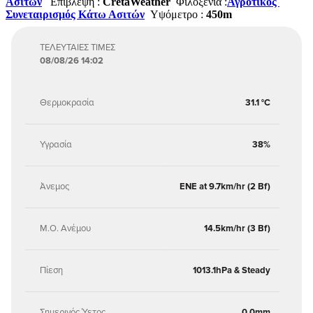
Ασιτών
Επίβλεψη :
CretaWeather
Φιλοξενία :
Αγροτικός
Συνεταιρισμός Κάτω Ασιτών
Υψόμετρο :
450m