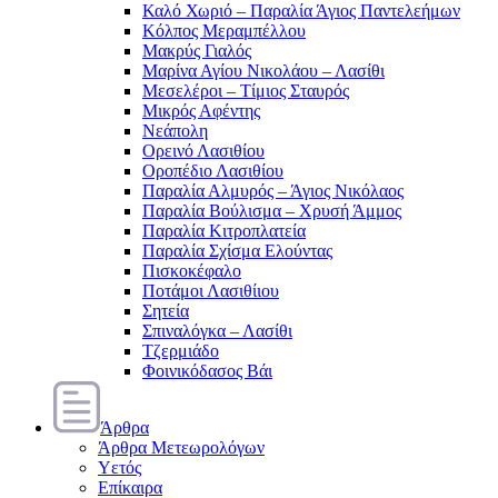
Καλό Χωριό – Παραλία Άγιος Παντελεήμων
Κόλπος Μεραμπέλλου
Μακρύς Γιαλός
Μαρίνα Αγίου Νικολάου – Λασίθι
Μεσελέροι – Τίμιος Σταυρός
Μικρός Αφέντης
Νεάπολη
Ορεινό Λασιθίου
Οροπέδιο Λασιθίου
Παραλία Αλμυρός – Άγιος Νικόλαος
Παραλία Βούλισμα – Χρυσή Άμμος
Παραλία Κιτροπλατεία
Παραλία Σχίσμα Ελούντας
Πισκοκέφαλο
Ποτάμοι Λασιθίιου
Σητεία
Σπιναλόγκα – Λασίθι
Τζερμιάδο
Φοινικόδασος Βάι
Άρθρα
Άρθρα Μετεωρολόγων
Υετός
Επίκαιρα