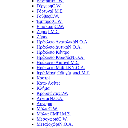
Βενεράτο
C.W.
Γέργερη
C.W.
Γόρτυνα
Ι.Μ.Σ.
Γούβες
C.W.
Έμπαρος
C.W.
Επισκοπή
C.W.
Ζαρός
Ι.Μ.Σ.
Ζήρος
Ηράκλειο Ανατολικά
Ν.Ο.Α.
Ηράκλειο Δυτικά
Ν.Ο.Α.
Ηράκλειο Κέντρο
Ηράκλειο Κνωσός
Ν.Ο.Α.
Ηράκλειο Λιμάνι
Ι.Μ.Σ.
Ηράκλειο Μ.Φ.Ι.Κ
Ν.Ο.Α.
Ιερά Μονή Οδηγήτριας
Ι.Μ.Σ.
Καστρί
Κάτω Ασίτες
Κλήμα
Κρουσώνας
C.W.
Λέντας
Ν.Ο.Α.
Λυγαριά
Μάλια
C.W.
Μάλια CMP
Ι.Μ.Σ.
Μεσοχωριό
C.W.
Μεταξοχώρι
Ν.Ο.Α.