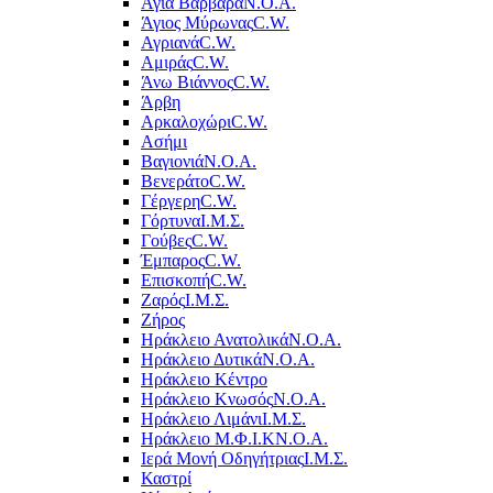
Αγία Βαρβάρα
Ν.Ο.Α.
Άγιος Μύρωνας
C.W.
Αγριανά
C.W.
Αμιράς
C.W.
Άνω Βιάννος
C.W.
Άρβη
Αρκαλοχώρι
C.W.
Ασήμι
Βαγιονιά
Ν.Ο.Α.
Βενεράτο
C.W.
Γέργερη
C.W.
Γόρτυνα
Ι.Μ.Σ.
Γούβες
C.W.
Έμπαρος
C.W.
Επισκοπή
C.W.
Ζαρός
Ι.Μ.Σ.
Ζήρος
Ηράκλειο Ανατολικά
Ν.Ο.Α.
Ηράκλειο Δυτικά
Ν.Ο.Α.
Ηράκλειο Κέντρο
Ηράκλειο Κνωσός
Ν.Ο.Α.
Ηράκλειο Λιμάνι
Ι.Μ.Σ.
Ηράκλειο Μ.Φ.Ι.Κ
Ν.Ο.Α.
Ιερά Μονή Οδηγήτριας
Ι.Μ.Σ.
Καστρί