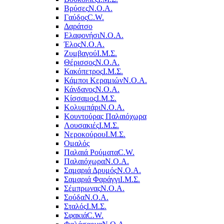
Βρύσες
Ν.Ο.Α.
Γαύδος
C.W.
Δαράτσο
Ελαφονήσι
Ν.Ο.Α.
Έλος
Ν.Ο.Α.
Ζυμβαγού
Ι.Μ.Σ.
Θέρισσος
Ν.Ο.Α.
Κακόπετρος
Ι.Μ.Σ.
Κάμποι Κεραμιών
Ν.Ο.Α.
Κάνδανος
Ν.Ο.Α.
Κίσσαμος
Ι.Μ.Σ.
Κολυμπάρι
Ν.Ο.Α.
Κουντούρας Παλαιόχωρα
Λουσακιές
Ι.Μ.Σ.
Νεροκούρου
Ι.Μ.Σ.
Ομαλός
Παλαιά Ρούματα
C.W.
Παλαιόχωρα
Ν.Ο.Α.
Σαμαριά Δρυμός
Ν.Ο.Α.
Σαμαριά Φαράγγι
Ι.Μ.Σ.
Σέμπρωνας
Ν.Ο.Α.
Σούδα
Ν.Ο.Α.
Σταλός
Ι.Μ.Σ.
Σφακιά
C.W.