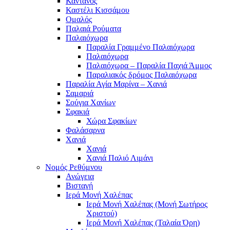
Κάντανος
Καστέλι Κισσάμου
Ομαλός
Παλαιά Ρούματα
Παλαιόχωρα
Παραλία Γραμμένο Παλαιόχωρα
Παλαιόχωρα
Παλαιόχωρα – Παραλία Παχιά Άμμος
Παραλιακός δρόμος Παλαιόχωρα
Παραλία Αγία Μαρίνα – Χανιά
Σαμαριά
Σούγια Χανίων
Σφακιά
Χώρα Σφακίων
Φαλάσαρνα
Χανιά
Χανιά
Χανιά Παλιό Λιμάνι
Νομός Ρεθύμνου
Ανώγεια
Βισταγή
Ιερά Μονή Χαλέπας
Ιερά Μονή Χαλέπας (Μονή Σωτήρος
Χριστού)
Ιερά Μονή Χαλέπας (Ταλαία Όρη)