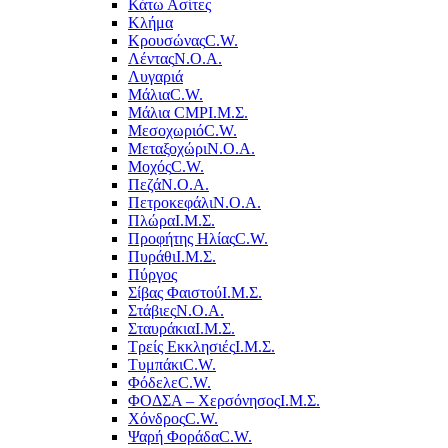
Κάτω Ασίτες
Κλήμα
Κρουσώνας
C.W.
Λέντας
Ν.Ο.Α.
Λυγαριά
Μάλια
C.W.
Μάλια CMP
Ι.Μ.Σ.
Μεσοχωριό
C.W.
Μεταξοχώρι
Ν.Ο.Α.
Μοχός
C.W.
Πεζά
Ν.Ο.Α.
Πετροκεφάλι
Ν.Ο.Α.
Πλώρα
Ι.Μ.Σ.
Προφήτης Ηλίας
C.W.
Πυράθι
Ι.Μ.Σ.
Πύργος
Σίβας Φαιστού
Ι.Μ.Σ.
Στάβιες
Ν.Ο.Α.
Σταυράκια
Ι.Μ.Σ.
Τρείς Εκκλησιές
Ι.Μ.Σ.
Τυμπάκι
C.W.
Φόδελε
C.W.
ΦΟΔΣΑ – Χερσόνησος
Ι.Μ.Σ.
Χόνδρος
C.W.
Ψαρή Φοράδα
C.W.