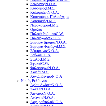
Κάνδανος
Ν.Ο.Α.
Κίσσαμος
Ι.Μ.Σ.
Κολυμπάρι
Ν.Ο.Α.
Κουντούρας Παλαιόχωρα
Λουσακιές
Ι.Μ.Σ.
Νεροκούρου
Ι.Μ.Σ.
Ομαλός
Παλαιά Ρούματα
C.W.
Παλαιόχωρα
Ν.Ο.Α.
Σαμαριά Δρυμός
Ν.Ο.Α.
Σαμαριά Φαράγγι
Ι.Μ.Σ.
Σέμπρωνας
Ν.Ο.Α.
Σούδα
Ν.Ο.Α.
Σταλός
Ι.Μ.Σ.
Σφακιά
C.W.
Φαλάσαρνα
Ν.Ο.Α.
Χανιά
Ι.Μ.Σ.
Χανιά Κέντρο
N.O.A
Νομός Ρεθύμνου
Αγίου Ανδρέα
Ν.Ο.Α.
Άδελε
Ν.Ο.Α.
Άμνατος
Ν.Ο.Α.
Ανώγεια
Ν.Ο.Α.
Αργυρούπολη
Ν.Ο.Α.