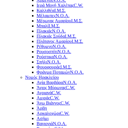
Αρμένοι
Ν.Ο.Α.
Ιερά Μονή Χαλέπας
C.W.
Καλλιθέα
Ι.Μ.Σ.
Μέλαμπες
Ν.Ο.Α.
Μέρωνας Αμαρίου
Ι.Μ.Σ.
Μπαλί
Ι.Μ.Σ.
Πλακιάς
Ν.Ο.Α.
Πλακιάς Σούδα
Ι.Μ.Σ.
Πλάτανος Αμαρίου
Ι.Μ.Σ.
Ρέθυμνο
Ν.Ο.Α.
Ρουσοσπίτι
Ν.Ο.Α.
Ρούστικα
Ν.Ο.Α.
Σπήλι
Ν.Ο.Α.
Φουρφουράς
Ι.Μ.Σ.
Φράγμα Ποταμών
Ν.Ο.Α.
Νομός Ηρακλείου
Αγία Βαρβάρα
Ν.Ο.Α.
Άγιος Μύρωνας
C.W.
Αγριανά
C.W.
Αμιράς
C.W.
Άνω Βιάννος
C.W.
Άρβη
Αρκαλοχώρι
C.W.
Ασήμι
Βαγιονιά
Ν.Ο.Α.