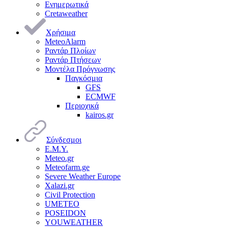
Ενημερωτικά
Cretaweather
Χρήσιμα
MeteoAlarm
Ραντάρ Πλοίων
Ραντάρ Πτήσεων
Μοντέλα Πρόγνωσης
Παγκόσμια
GFS
ECMWF
Περιοχικά
kairos.gr
Σύνδεσμοι
Ε.Μ.Υ.
Meteo.gr
Meteofarm.ge
Severe Weather Europe
Xalazi.gr
Civil Protection
UMETEO
POSEIDON
YOUWEATHER