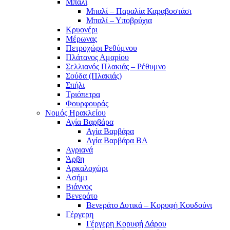
Μπαλί
Μπαλί – Παραλία Καραβοστάσι
Μπαλί – Υποβρύχια
Κρυονέρι
Μέρωνας
Πετροχώρι Ρεθύμνου
Πλάτανος Αμαρίου
Σελλιανός Πλακιάς – Ρέθυμνο
Σούδα (Πλακιάς)
Σπήλι
Τριόπετρα
Φουρφουράς
Νομός Ηρακλείου
Αγία Βαρβάρα
Αγία Βαρβάρα
Αγία Βαρβάρα ΒΑ
Αγριανά
Άρβη
Αρκαλοχώρι
Ασήμι
Βιάννος
Βενεράτο
Βενεράτο Δυτικά – Κορυφή Κουδούνι
Γέργερη
Γέργερη Κορυφή Δάρου