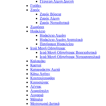
Γέργερη Λίμνη Διγενή
Γούβες
Ζαρός
Ζαρός Βόρεια
Ζαρός Λίμνη
Ζαρός Νοτιοδυτικά
Ζωφόροι
Ηράκλειο
Ηράκλειο Λιμάνι
Ηράκλειο Λιμάνι Ανατολικά
Πανόραμα Ηρακλείου
Ιερά Μονή Οδηγήτριας
Ιερά Μονή Οδηγήτριας Βορειοδυτικά
Ιερά Μονή Οδηγήτριας Νοτιοανατολικά
Καλαμάκι
Καστρί
Καταρράκτης Αμπά
Κάτω Ασίτες
Κουτουλουφάρι
Κρουσώνας
Λέντας
Λοφούπολη
Λυγαριά
Μάταλα
Μεσοχωριό Δυτικά