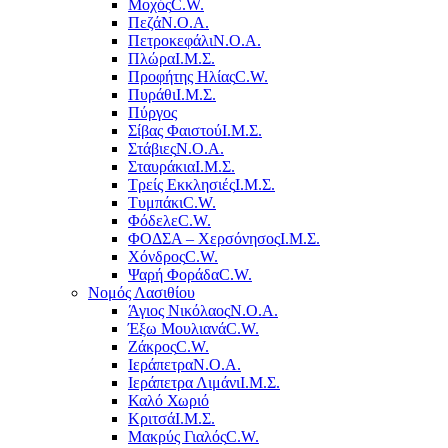
Μοχός
C.W.
Πεζά
Ν.Ο.Α.
Πετροκεφάλι
Ν.Ο.Α.
Πλώρα
Ι.Μ.Σ.
Προφήτης Ηλίας
C.W.
Πυράθι
Ι.Μ.Σ.
Πύργος
Σίβας Φαιστού
Ι.Μ.Σ.
Στάβιες
Ν.Ο.Α.
Σταυράκια
Ι.Μ.Σ.
Τρείς Εκκλησιές
Ι.Μ.Σ.
Τυμπάκι
C.W.
Φόδελε
C.W.
ΦΟΔΣΑ – Χερσόνησος
Ι.Μ.Σ.
Χόνδρος
C.W.
Ψαρή Φοράδα
C.W.
Νομός Λασιθίου
Άγιος Νικόλαος
Ν.Ο.Α.
Έξω Μουλιανά
C.W.
Ζάκρος
C.W.
Ιεράπετρα
Ν.Ο.Α.
Ιεράπετρα Λιμάνι
Ι.Μ.Σ.
Καλό Χωριό
Κριτσά
Ι.Μ.Σ.
Μακρύς Γιαλός
C.W.