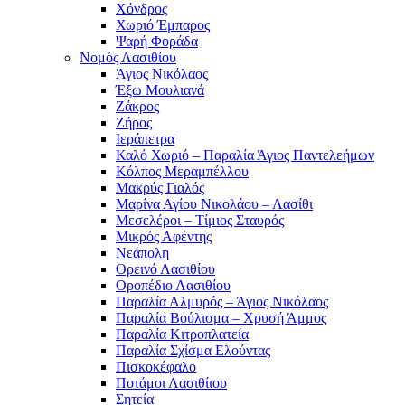
Χόνδρος
Χωριό Έμπαρος
Ψαρή Φοράδα
Νομός Λασιθίου
Άγιος Νικόλαος
Έξω Μουλιανά
Ζάκρος
Ζήρος
Ιεράπετρα
Καλό Χωριό – Παραλία Άγιος Παντελεήμων
Κόλπος Μεραμπέλλου
Μακρύς Γιαλός
Μαρίνα Αγίου Νικολάου – Λασίθι
Μεσελέροι – Τίμιος Σταυρός
Μικρός Αφέντης
Νεάπολη
Ορεινό Λασιθίου
Οροπέδιο Λασιθίου
Παραλία Αλμυρός – Άγιος Νικόλαος
Παραλία Βούλισμα – Χρυσή Άμμος
Παραλία Κιτροπλατεία
Παραλία Σχίσμα Ελούντας
Πισκοκέφαλο
Ποτάμοι Λασιθίιου
Σητεία