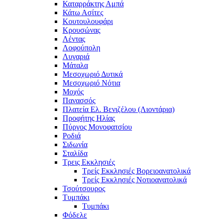
Καταρράκτης Αμπά
Κάτω Ασίτες
Κουτουλουφάρι
Κρουσώνας
Λέντας
Λοφούπολη
Λυγαριά
Μάταλα
Μεσοχωριό Δυτικά
Μεσοχωριό Νότια
Μοχός
Πανασσός
Πλατεία Ελ. Βενιζέλου (Λιοντάρια)
Προφήτης Ηλίας
Πύργος Μονοφατσίου
Ροδιά
Σιδωνία
Σταλίδα
Τρεις Εκκλησιές
Τρείς Εκκλησιές Βορειοανατολικά
Τρείς Εκκλησιές Νοτιοανατολικά
Τσούτσουρος
Τυμπάκι
Τυμπάκι
Φόδελε