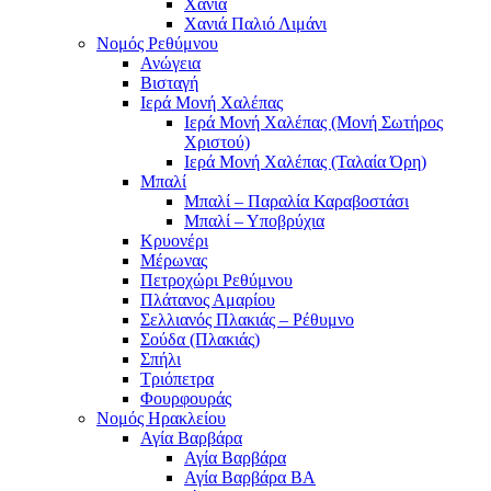
Χανιά
Χανιά Παλιό Λιμάνι
Νομός Ρεθύμνου
Ανώγεια
Βισταγή
Ιερά Μονή Χαλέπας
Ιερά Μονή Χαλέπας (Μονή Σωτήρος
Χριστού)
Ιερά Μονή Χαλέπας (Ταλαία Όρη)
Μπαλί
Μπαλί – Παραλία Καραβοστάσι
Μπαλί – Υποβρύχια
Κρυονέρι
Μέρωνας
Πετροχώρι Ρεθύμνου
Πλάτανος Αμαρίου
Σελλιανός Πλακιάς – Ρέθυμνο
Σούδα (Πλακιάς)
Σπήλι
Τριόπετρα
Φουρφουράς
Νομός Ηρακλείου
Αγία Βαρβάρα
Αγία Βαρβάρα
Αγία Βαρβάρα ΒΑ