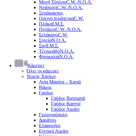
Μονή Τόπλου
C.W.-Ν.Ο.Α.
Νεάπολη
C.W.-Ν.Ο.Α.
Ξερόκαμπος
Ορεινό Ιεράπετρα
C.W.
Πλάκα
Ι.Μ.Σ.
Ποτάμοι
C.W.-Ν.Ο.Α.
Σελάκανο
C.W.
Σητεία
Ν.Ο.Α.
Σισί
Ι.Μ.Σ.
Τζερμιάδο
Ν.Ο.Α.
Φινοκαλιά
Ν.Ο.Α.
Κάμερες
Όλες οι κάμερες
Νομός Χανίων
Αγία Μαρίνα – Χανιά
Βάμος
Γαύδος
Γαύδος Βατσιανά
Γαύδος Καστρί
Γαύδος Λιμάνι
Γεωργιούπολη
Δαράτσο
Ελαφονήσι
Ενετικό Λιμάνι