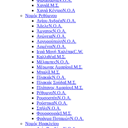
Φαλάσαρνα
Ν.Ο.Α.
Χανιά
Ι.Μ.Σ.
Χανιά Κέντρο
N.O.A
Νομός Ρεθύμνου
Αγίου Ανδρέα
Ν.Ο.Α.
Άδελε
Ν.Ο.Α.
Άμνατος
Ν.Ο.Α.
Ανώγεια
Ν.Ο.Α.
Αργυρούπολη
Ν.Ο.Α.
Αρμένοι
Ν.Ο.Α.
Ιερά Μονή Χαλέπας
C.W.
Καλλιθέα
Ι.Μ.Σ.
Μέλαμπες
Ν.Ο.Α.
Μέρωνας Αμαρίου
Ι.Μ.Σ.
Μπαλί
Ι.Μ.Σ.
Πλακιάς
Ν.Ο.Α.
Πλακιάς Σούδα
Ι.Μ.Σ.
Πλάτανος Αμαρίου
Ι.Μ.Σ.
Ρέθυμνο
Ν.Ο.Α.
Ρουσοσπίτι
Ν.Ο.Α.
Ρούστικα
Ν.Ο.Α.
Σπήλι
Ν.Ο.Α.
Φουρφουράς
Ι.Μ.Σ.
Φράγμα Ποταμών
Ν.Ο.Α.
Νομός Ηρακλείου