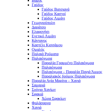
Βάμος
Γαύδος
Γαύδος Βατσιανά
Γαύδος Καστρί
Γαύδος Λιμάνι
Γεωργιούπολη
Δαράτσο
Ελαφονήσι
Ενετικό Λιμάνι
Κάντανος
Καστέλι Κισσάμου
Ομαλός
Παλαιά Ρούματα
Παλαιόχωρα
Παραλία Γραμμένο Παλαιόχωρα
Παλαιόχωρα
Παλαιόχωρα – Παραλία Παχιά Άμμος
Παραλιακός δρόμος Παλαιόχωρα
Παραλία Αγία Μαρίνα – Χανιά
Σαμαριά
Σούγια Χανίων
Σφακιά
Χώρα Σφακίων
Φαλάσαρνα
Χανιά