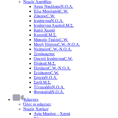
Νομός Λασιθίου
Άγιος Νικόλαος
Ν.Ο.Α.
Έξω Μουλιανά
C.W.
Ζάκρος
C.W.
Ιεράπετρα
Ν.Ο.Α.
Ιεράπετρα Λιμάνι
Ι.Μ.Σ.
Καλό Χωριό
Κριτσά
Ι.Μ.Σ.
Μακρύς Γιαλός
C.W.
Μονή Τόπλου
C.W.-Ν.Ο.Α.
Νεάπολη
C.W.-Ν.Ο.Α.
Ξερόκαμπος
Ορεινό Ιεράπετρα
C.W.
Πλάκα
Ι.Μ.Σ.
Ποτάμοι
C.W.-Ν.Ο.Α.
Σελάκανο
C.W.
Σητεία
Ν.Ο.Α.
Σισί
Ι.Μ.Σ.
Τζερμιάδο
Ν.Ο.Α.
Φινοκαλιά
Ν.Ο.Α.
Κάμερες
Όλες οι κάμερες
Νομός Χανίων
Αγία Μαρίνα – Χανιά