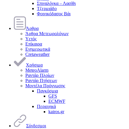
Σπιναλόγκα – Λασίθι
Τζερμιάδο
Φοινικόδασος Βάι
Άρθρα
Άρθρα Μετεωρολόγων
Υετός
Επίκαιρα
Ενημερωτικά
Cretaweather
Χρήσιμα
MeteoAlarm
Ραντάρ Πλοίων
Ραντάρ Πτήσεων
Μοντέλα Πρόγνωσης
Παγκόσμια
GFS
ECMWF
Περιοχικά
kairos.gr
Σύνδεσμοι