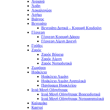
Αγριανά
Άρβη
Αρκαλοχώρι
Ασήμι
Βιάννος
Βενεράτο
Βενεράτο Δυτικά – Κορυφή Κουδούνι
Γέργερη
Γέργερη Κορυφή Δάρου
Γέργερη Λίμνη Διγενή
Γούβες
Ζαρός
Ζαρός Βόρεια
Ζαρός Λίμνη
Ζαρός Νοτιοδυτικά
Ζωφόροι
Ηράκλειο
Ηράκλειο Λιμάνι
Ηράκλειο Λιμάνι Ανατολικά
Πανόραμα Ηρακλείου
Ιερά Μονή Οδηγήτριας
Ιερά Μονή Οδηγήτριας Βορειοδυτικά
Ιερά Μονή Οδηγήτριας Νοτιοανατολικά
Καλαμάκι
Καστρί