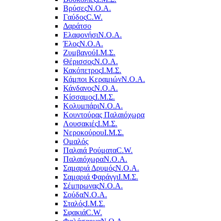
Βρύσες
Ν.Ο.Α.
Γαύδος
C.W.
Δαράτσο
Ελαφονήσι
Ν.Ο.Α.
Έλος
Ν.Ο.Α.
Ζυμβαγού
Ι.Μ.Σ.
Θέρισσος
Ν.Ο.Α.
Κακόπετρος
Ι.Μ.Σ.
Κάμποι Κεραμιών
Ν.Ο.Α.
Κάνδανος
Ν.Ο.Α.
Κίσσαμος
Ι.Μ.Σ.
Κολυμπάρι
Ν.Ο.Α.
Κουντούρας Παλαιόχωρα
Λουσακιές
Ι.Μ.Σ.
Νεροκούρου
Ι.Μ.Σ.
Ομαλός
Παλαιά Ρούματα
C.W.
Παλαιόχωρα
Ν.Ο.Α.
Σαμαριά Δρυμός
Ν.Ο.Α.
Σαμαριά Φαράγγι
Ι.Μ.Σ.
Σέμπρωνας
Ν.Ο.Α.
Σούδα
Ν.Ο.Α.
Σταλός
Ι.Μ.Σ.
Σφακιά
C.W.