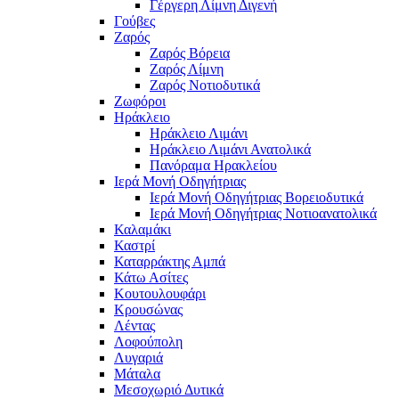
Γέργερη Λίμνη Διγενή
Γούβες
Ζαρός
Ζαρός Βόρεια
Ζαρός Λίμνη
Ζαρός Νοτιοδυτικά
Ζωφόροι
Ηράκλειο
Ηράκλειο Λιμάνι
Ηράκλειο Λιμάνι Ανατολικά
Πανόραμα Ηρακλείου
Ιερά Μονή Οδηγήτριας
Ιερά Μονή Οδηγήτριας Βορειοδυτικά
Ιερά Μονή Οδηγήτριας Νοτιοανατολικά
Καλαμάκι
Καστρί
Καταρράκτης Αμπά
Κάτω Ασίτες
Κουτουλουφάρι
Κρουσώνας
Λέντας
Λοφούπολη
Λυγαριά
Μάταλα
Μεσοχωριό Δυτικά