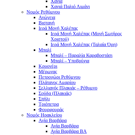
Χανιά
Χανιά Παλιό Λιμάνι
Νομός Ρεθύμνου
Ανώγεια
Βισταγή
Ιερά Μονή Χαλέπας
Ιερά Μονή Χαλέπας (Μονή Σωτήρος
Χριστού)
Ιερά Μονή Χαλέπας (Ταλαία Όρη)
Μπαλί
Μπαλί – Παραλία Καραβοστάσι
Μπαλί – Υποβρύχια
Κρυονέρι
Μέρωνας
Πετροχώρι Ρεθύμνου
Πλάτανος Αμαρίου
Σελλιανός Πλακιάς – Ρέθυμνο
Σούδα (Πλακιάς)
Σπήλι
Τριόπετρα
Φουρφουράς
Νομός Ηρακλείου
Αγία Βαρβάρα
Αγία Βαρβάρα
Αγία Βαρβάρα ΒΑ