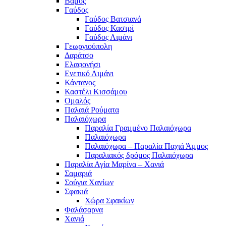
Βάμος
Γαύδος
Γαύδος Βατσιανά
Γαύδος Καστρί
Γαύδος Λιμάνι
Γεωργιούπολη
Δαράτσο
Ελαφονήσι
Ενετικό Λιμάνι
Κάντανος
Καστέλι Κισσάμου
Ομαλός
Παλαιά Ρούματα
Παλαιόχωρα
Παραλία Γραμμένο Παλαιόχωρα
Παλαιόχωρα
Παλαιόχωρα – Παραλία Παχιά Άμμος
Παραλιακός δρόμος Παλαιόχωρα
Παραλία Αγία Μαρίνα – Χανιά
Σαμαριά
Σούγια Χανίων
Σφακιά
Χώρα Σφακίων
Φαλάσαρνα
Χανιά