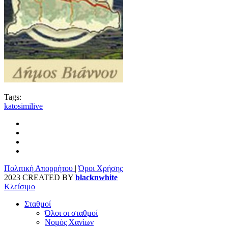
Tags:
katosimilive
Πολιτική Απορρήτου
|
Όροι Χρήσης
2023 CREATED BY
blacknwhite
Κλείσιμο
Σταθμοί
Όλοι οι σταθμοί
Νομός Χανίων