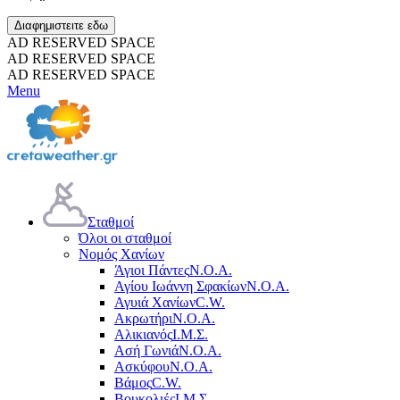
Διαφημιστειτε εδω
AD RESERVED SPACE
AD RESERVED SPACE
AD RESERVED SPACE
Menu
Σταθμοί
Όλοι οι σταθμοί
Νομός Χανίων
Άγιοι Πάντες
Ν.Ο.Α.
Αγίου Ιωάννη Σφακίων
Ν.Ο.Α.
Αγυιά Χανίων
C.W.
Ακρωτήρι
Ν.Ο.Α.
Αλικιανός
Ι.Μ.Σ.
Ασή Γωνιά
Ν.Ο.Α.
Ασκύφου
Ν.Ο.Α.
Βάμος
C.W.
Βουκολιές
Ι.Μ.Σ.