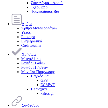
Σπιναλόγκα – Λασίθι
Τζερμιάδο
Φοινικόδασος Βάι
Άρθρα
Άρθρα Μετεωρολόγων
Υετός
Επίκαιρα
Ενημερωτικά
Cretaweather
Χρήσιμα
MeteoAlarm
Ραντάρ Πλοίων
Ραντάρ Πτήσεων
Μοντέλα Πρόγνωσης
Παγκόσμια
GFS
ECMWF
Περιοχικά
kairos.gr
Σύνδεσμοι