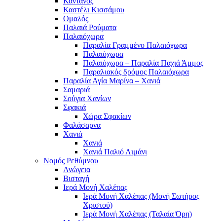
Κάντανος
Καστέλι Κισσάμου
Ομαλός
Παλαιά Ρούματα
Παλαιόχωρα
Παραλία Γραμμένο Παλαιόχωρα
Παλαιόχωρα
Παλαιόχωρα – Παραλία Παχιά Άμμος
Παραλιακός δρόμος Παλαιόχωρα
Παραλία Αγία Μαρίνα – Χανιά
Σαμαριά
Σούγια Χανίων
Σφακιά
Χώρα Σφακίων
Φαλάσαρνα
Χανιά
Χανιά
Χανιά Παλιό Λιμάνι
Νομός Ρεθύμνου
Ανώγεια
Βισταγή
Ιερά Μονή Χαλέπας
Ιερά Μονή Χαλέπας (Μονή Σωτήρος
Χριστού)
Ιερά Μονή Χαλέπας (Ταλαία Όρη)