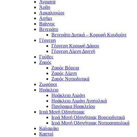
Αγριανά
Άρβη
Αρκαλοχώρι
Ασήμι
Βιάννος
Βενεράτο
Βενεράτο Δυτικά – Κορυφή Κουδούνι
Γέργερη
Γέργερη Κορυφή Δάρου
Γέργερη Λίμνη Διγενή
Γούβες
Ζαρός
Ζαρός Βόρεια
Ζαρός Λίμνη
Ζαρός Νοτιοδυτικά
Ζωφόροι
Ηράκλειο
Ηράκλειο Λιμάνι
Ηράκλειο Λιμάνι Ανατολικά
Πανόραμα Ηρακλείου
Ιερά Μονή Οδηγήτριας
Ιερά Μονή Οδηγήτριας Βορειοδυτικά
Ιερά Μονή Οδηγήτριας Νοτιοανατολικά
Καλαμάκι
Καστρί