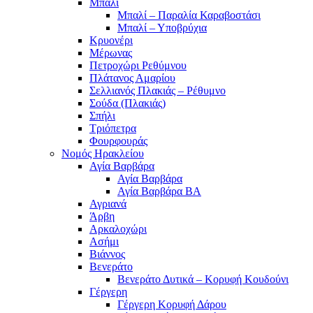
Μπαλί
Μπαλί – Παραλία Καραβοστάσι
Μπαλί – Υποβρύχια
Κρυονέρι
Μέρωνας
Πετροχώρι Ρεθύμνου
Πλάτανος Αμαρίου
Σελλιανός Πλακιάς – Ρέθυμνο
Σούδα (Πλακιάς)
Σπήλι
Τριόπετρα
Φουρφουράς
Νομός Ηρακλείου
Αγία Βαρβάρα
Αγία Βαρβάρα
Αγία Βαρβάρα ΒΑ
Αγριανά
Άρβη
Αρκαλοχώρι
Ασήμι
Βιάννος
Βενεράτο
Βενεράτο Δυτικά – Κορυφή Κουδούνι
Γέργερη
Γέργερη Κορυφή Δάρου