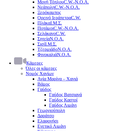
Μονή Τόπλου
C.W.-Ν.Ο.Α.
Νεάπολη
C.W.-Ν.Ο.Α.
Ξερόκαμπος
Ορεινό Ιεράπετρα
C.W.
Πλάκα
Ι.Μ.Σ.
Ποτάμοι
C.W.-Ν.Ο.Α.
Σελάκανο
C.W.
Σητεία
Ν.Ο.Α.
Σισί
Ι.Μ.Σ.
Τζερμιάδο
Ν.Ο.Α.
Φινοκαλιά
Ν.Ο.Α.
Κάμερες
Όλες οι κάμερες
Νομός Χανίων
Αγία Μαρίνα – Χανιά
Βάμος
Γαύδος
Γαύδος Βατσιανά
Γαύδος Καστρί
Γαύδος Λιμάνι
Γεωργιούπολη
Δαράτσο
Ελαφονήσι
Ενετικό Λιμάνι