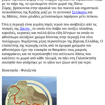
με το ταίρι της, το ερειπωμένο πλέον χωριό της
Πάνω
Σύμης,
βρίσκονται στην αγκαλιά του πιο πυκνού και σημαντικού
πευκοδάσους της Κρήτης μαζί με το γειτονικό
Σελάκανο
και
τις
Μάλλες
, όπου χιλιάδες μελισσοκόμοι παράγουν μέλι πεύκου.
Όλη η περιοχή είναι γεμάτη πηγές νερού που αναβλύζει από τις
πλαγιές της
Δίκτης,
το οποίο στο διάβα του ποτίζει πλατάνια,
καρυδιές, κερασιές και πολλά άλλα είδη δέντρων τα οποία το
φθινόπωρο αλλάζουν χρώμα δίνοντας στην περιοχή ένα τόνο
πολύχρωμο, θυμίζοντας μέρη περισσότερο της βόρειας Ελλάδας. Ο
επισκέπτης της περιοχής εκτός από τα όμορφα χρώματα του
φθινοπώρου έχει την ευκαιρία να θαυμάσει τους μικρούς
καταρράκτες και να περιπλανηθεί στο ατέλειωτο δάσος που
καλύπτει το χωριό από κάθε πλευρά, να πάει στη
Γαλατόκτιστη
εκκλησία
που φτιάχτηκε με το γάλα των ζώων αντί για νερό.
Ιδιοκτησία - Φιλοξενία