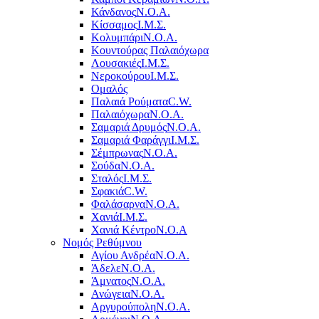
Κάνδανος
Ν.Ο.Α.
Κίσσαμος
Ι.Μ.Σ.
Κολυμπάρι
Ν.Ο.Α.
Κουντούρας Παλαιόχωρα
Λουσακιές
Ι.Μ.Σ.
Νεροκούρου
Ι.Μ.Σ.
Ομαλός
Παλαιά Ρούματα
C.W.
Παλαιόχωρα
Ν.Ο.Α.
Σαμαριά Δρυμός
Ν.Ο.Α.
Σαμαριά Φαράγγι
Ι.Μ.Σ.
Σέμπρωνας
Ν.Ο.Α.
Σούδα
Ν.Ο.Α.
Σταλός
Ι.Μ.Σ.
Σφακιά
C.W.
Φαλάσαρνα
Ν.Ο.Α.
Χανιά
Ι.Μ.Σ.
Χανιά Κέντρο
N.O.A
Νομός Ρεθύμνου
Αγίου Ανδρέα
Ν.Ο.Α.
Άδελε
Ν.Ο.Α.
Άμνατος
Ν.Ο.Α.
Ανώγεια
Ν.Ο.Α.
Αργυρούπολη
Ν.Ο.Α.