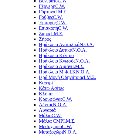
Βενεράτο
C.W.
Γέργερη
C.W.
Γόρτυνα
Ι.Μ.Σ.
Γούβες
C.W.
Έμπαρος
C.W.
Επισκοπή
C.W.
Ζαρός
Ι.Μ.Σ.
Ζήρος
Ηράκλειο Ανατολικά
Ν.Ο.Α.
Ηράκλειο Δυτικά
Ν.Ο.Α.
Ηράκλειο Κέντρο
Ηράκλειο Κνωσός
Ν.Ο.Α.
Ηράκλειο Λιμάνι
Ι.Μ.Σ.
Ηράκλειο Μ.Φ.Ι.Κ
Ν.Ο.Α.
Ιερά Μονή Οδηγήτριας
Ι.Μ.Σ.
Καστρί
Κάτω Ασίτες
Κλήμα
Κρουσώνας
C.W.
Λέντας
Ν.Ο.Α.
Λυγαριά
Μάλια
C.W.
Μάλια CMP
Ι.Μ.Σ.
Μεσοχωριό
C.W.
Μεταξοχώρι
Ν.Ο.Α.