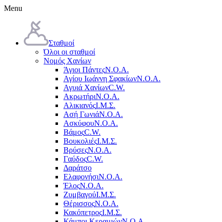
Menu
Σταθμοί
Όλοι οι σταθμοί
Νομός Χανίων
Άγιοι Πάντες
Ν.Ο.Α.
Αγίου Ιωάννη Σφακίων
Ν.Ο.Α.
Αγυιά Χανίων
C.W.
Ακρωτήρι
Ν.Ο.Α.
Αλικιανός
Ι.Μ.Σ.
Ασή Γωνιά
Ν.Ο.Α.
Ασκύφου
Ν.Ο.Α.
Βάμος
C.W.
Βουκολιές
Ι.Μ.Σ.
Βρύσες
Ν.Ο.Α.
Γαύδος
C.W.
Δαράτσο
Ελαφονήσι
Ν.Ο.Α.
Έλος
Ν.Ο.Α.
Ζυμβαγού
Ι.Μ.Σ.
Θέρισσος
Ν.Ο.Α.
Κακόπετρος
Ι.Μ.Σ.
Κάμποι Κεραμιών
Ν.Ο.Α.