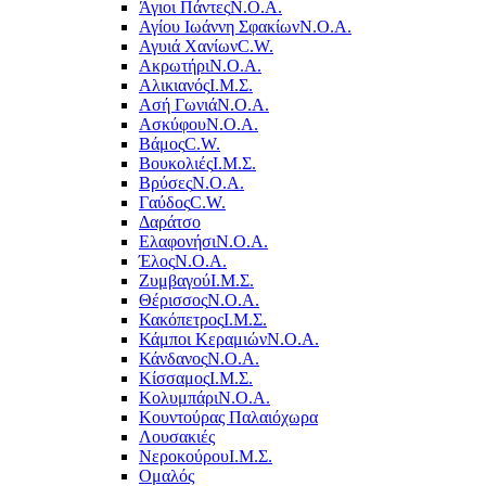
Άγιοι Πάντες
Ν.Ο.Α.
Αγίου Ιωάννη Σφακίων
Ν.Ο.Α.
Αγυιά Χανίων
C.W.
Ακρωτήρι
Ν.Ο.Α.
Αλικιανός
Ι.Μ.Σ.
Ασή Γωνιά
Ν.Ο.Α.
Ασκύφου
Ν.Ο.Α.
Βάμος
C.W.
Βουκολιές
Ι.Μ.Σ.
Βρύσες
Ν.Ο.Α.
Γαύδος
C.W.
Δαράτσο
Ελαφονήσι
Ν.Ο.Α.
Έλος
Ν.Ο.Α.
Ζυμβαγού
Ι.Μ.Σ.
Θέρισσος
Ν.Ο.Α.
Κακόπετρος
Ι.Μ.Σ.
Κάμποι Κεραμιών
Ν.Ο.Α.
Κάνδανος
Ν.Ο.Α.
Κίσσαμος
Ι.Μ.Σ.
Κολυμπάρι
Ν.Ο.Α.
Κουντούρας Παλαιόχωρα
Λουσακιές
Νεροκούρου
Ι.Μ.Σ.
Ομαλός