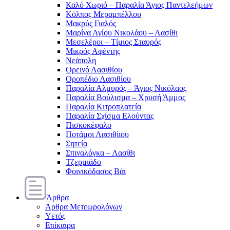
Καλό Χωριό – Παραλία Άγιος Παντελεήμων
Κόλπος Μεραμπέλλου
Μακρύς Γιαλός
Μαρίνα Αγίου Νικολάου – Λασίθι
Μεσελέροι – Τίμιος Σταυρός
Μικρός Αφέντης
Νεάπολη
Ορεινό Λασιθίου
Οροπέδιο Λασιθίου
Παραλία Αλμυρός – Άγιος Νικόλαος
Παραλία Βούλισμα – Χρυσή Άμμος
Παραλία Κιτροπλατεία
Παραλία Σχίσμα Ελούντας
Πισκοκέφαλο
Ποτάμοι Λασιθίιου
Σητεία
Σπιναλόγκα – Λασίθι
Τζερμιάδο
Φοινικόδασος Βάι
Άρθρα
Άρθρα Μετεωρολόγων
Υετός
Επίκαιρα