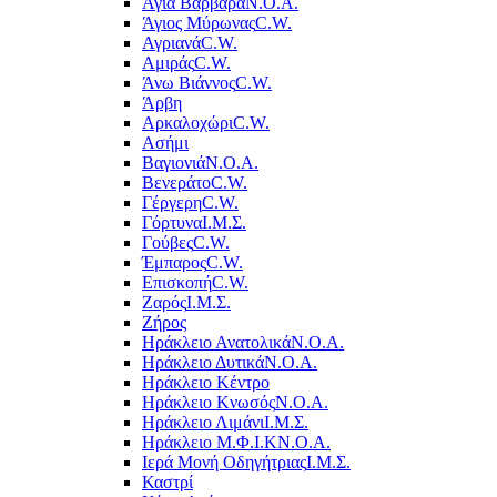
Αγία Βαρβάρα
Ν.Ο.Α.
Άγιος Μύρωνας
C.W.
Αγριανά
C.W.
Αμιράς
C.W.
Άνω Βιάννος
C.W.
Άρβη
Αρκαλοχώρι
C.W.
Ασήμι
Βαγιονιά
Ν.Ο.Α.
Βενεράτο
C.W.
Γέργερη
C.W.
Γόρτυνα
Ι.Μ.Σ.
Γούβες
C.W.
Έμπαρος
C.W.
Επισκοπή
C.W.
Ζαρός
Ι.Μ.Σ.
Ζήρος
Ηράκλειο Ανατολικά
Ν.Ο.Α.
Ηράκλειο Δυτικά
Ν.Ο.Α.
Ηράκλειο Κέντρο
Ηράκλειο Κνωσός
Ν.Ο.Α.
Ηράκλειο Λιμάνι
Ι.Μ.Σ.
Ηράκλειο Μ.Φ.Ι.Κ
Ν.Ο.Α.
Ιερά Μονή Οδηγήτριας
Ι.Μ.Σ.
Καστρί