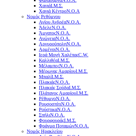
Φαλάσαρνα
Ν.Ο.Α.
Χανιά
Ι.Μ.Σ.
Χανιά Κέντρο
N.O.A
Νομός Ρεθύμνου
Αγίου Ανδρέα
Ν.Ο.Α.
Άδελε
Ν.Ο.Α.
Άμνατος
Ν.Ο.Α.
Ανώγεια
Ν.Ο.Α.
Αργυρούπολη
Ν.Ο.Α.
Αρμένοι
Ν.Ο.Α.
Ιερά Μονή Χαλέπας
C.W.
Καλλιθέα
Ι.Μ.Σ.
Μέλαμπες
Ν.Ο.Α.
Μέρωνας Αμαρίου
Ι.Μ.Σ.
Μπαλί
Ι.Μ.Σ.
Πλακιάς
Ν.Ο.Α.
Πλακιάς Σούδα
Ι.Μ.Σ.
Πλάτανος Αμαρίου
Ι.Μ.Σ.
Ρέθυμνο
Ν.Ο.Α.
Ρουσοσπίτι
Ν.Ο.Α.
Ρούστικα
Ν.Ο.Α.
Σπήλι
Ν.Ο.Α.
Φουρφουράς
Ι.Μ.Σ.
Φράγμα Ποταμών
Ν.Ο.Α.
Νομός Ηρακλείου