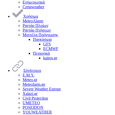
Ενημερωτικά
Cretaweather
Χρήσιμα
MeteoAlarm
Ραντάρ Πλοίων
Ραντάρ Πτήσεων
Μοντέλα Πρόγνωσης
Παγκόσμια
GFS
ECMWF
Περιοχικά
kairos.gr
Σύνδεσμοι
Ε.Μ.Υ.
Meteo.gr
Meteofarm.ge
Severe Weather Europe
Xalazi.gr
Civil Protection
UMETEO
POSEIDON
YOUWEATHER