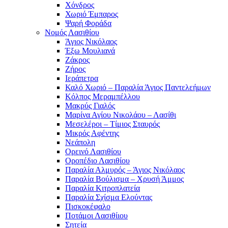
Χόνδρος
Χωριό Έμπαρος
Ψαρή Φοράδα
Νομός Λασιθίου
Άγιος Νικόλαος
Έξω Μουλιανά
Ζάκρος
Ζήρος
Ιεράπετρα
Καλό Χωριό – Παραλία Άγιος Παντελεήμων
Κόλπος Μεραμπέλλου
Μακρύς Γιαλός
Μαρίνα Αγίου Νικολάου – Λασίθι
Μεσελέροι – Τίμιος Σταυρός
Μικρός Αφέντης
Νεάπολη
Ορεινό Λασιθίου
Οροπέδιο Λασιθίου
Παραλία Αλμυρός – Άγιος Νικόλαος
Παραλία Βούλισμα – Χρυσή Άμμος
Παραλία Κιτροπλατεία
Παραλία Σχίσμα Ελούντας
Πισκοκέφαλο
Ποτάμοι Λασιθίιου
Σητεία