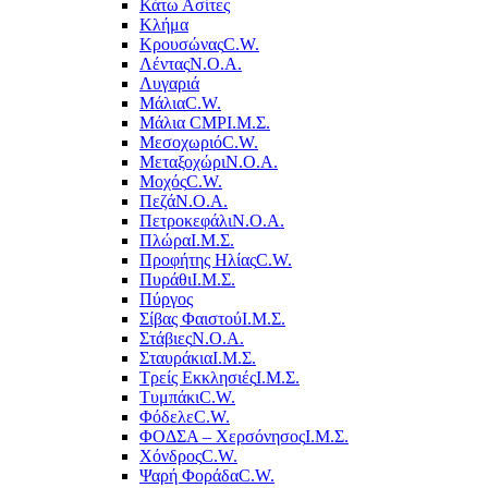
Κάτω Ασίτες
Κλήμα
Κρουσώνας
C.W.
Λέντας
Ν.Ο.Α.
Λυγαριά
Μάλια
C.W.
Μάλια CMP
Ι.Μ.Σ.
Μεσοχωριό
C.W.
Μεταξοχώρι
Ν.Ο.Α.
Μοχός
C.W.
Πεζά
Ν.Ο.Α.
Πετροκεφάλι
Ν.Ο.Α.
Πλώρα
Ι.Μ.Σ.
Προφήτης Ηλίας
C.W.
Πυράθι
Ι.Μ.Σ.
Πύργος
Σίβας Φαιστού
Ι.Μ.Σ.
Στάβιες
Ν.Ο.Α.
Σταυράκια
Ι.Μ.Σ.
Τρείς Εκκλησιές
Ι.Μ.Σ.
Τυμπάκι
C.W.
Φόδελε
C.W.
ΦΟΔΣΑ – Χερσόνησος
Ι.Μ.Σ.
Χόνδρος
C.W.
Ψαρή Φοράδα
C.W.