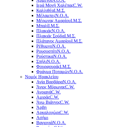
Αρμένοι
Ν.Ο.Α.
Ιερά Μονή Χαλέπας
C.W.
Καλλιθέα
Ι.Μ.Σ.
Μέλαμπες
Ν.Ο.Α.
Μέρωνας Αμαρίου
Ι.Μ.Σ.
Μπαλί
Ι.Μ.Σ.
Πλακιάς
Ν.Ο.Α.
Πλακιάς Σούδα
Ι.Μ.Σ.
Πλάτανος Αμαρίου
Ι.Μ.Σ.
Ρέθυμνο
Ν.Ο.Α.
Ρουσοσπίτι
Ν.Ο.Α.
Ρούστικα
Ν.Ο.Α.
Σπήλι
Ν.Ο.Α.
Φουρφουράς
Ι.Μ.Σ.
Φράγμα Ποταμών
Ν.Ο.Α.
Νομός Ηρακλείου
Αγία Βαρβάρα
Ν.Ο.Α.
Άγιος Μύρωνας
C.W.
Αγριανά
C.W.
Αμιράς
C.W.
Άνω Βιάννος
C.W.
Άρβη
Αρκαλοχώρι
C.W.
Ασήμι
Βαγιονιά
Ν.Ο.Α.