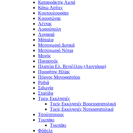
Καταρράκτης Αμπά
Κάτω Ασίτες
Κουτουλουφάρι
Κρουσώνας
Λέντας
Λοφούπολη
Λυγαριά
Μάταλα
Μεσοχωριό Δυτικά
Μεσοχωριό Νότια
Μοχός
Πανασσός
Πλατεία Ελ. Βενιζέλου (Λιοντάρια)
Προφήτης Ηλίας
Πύργος Μονοφατσίου
Ροδιά
Σιδωνία
Σταλίδα
Τρεις Εκκλησιές
Τρείς Εκκλησιές Βορειοανατολικά
Τρείς Εκκλησιές Νοτιοανατολικά
Τσούτσουρος
Τυμπάκι
Τυμπάκι
Φόδελε