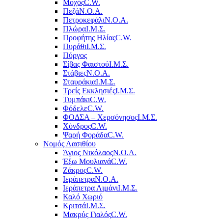
Μοχός
C.W.
Πεζά
Ν.Ο.Α.
Πετροκεφάλι
Ν.Ο.Α.
Πλώρα
Ι.Μ.Σ.
Προφήτης Ηλίας
C.W.
Πυράθι
Ι.Μ.Σ.
Πύργος
Σίβας Φαιστού
Ι.Μ.Σ.
Στάβιες
Ν.Ο.Α.
Σταυράκια
Ι.Μ.Σ.
Τρείς Εκκλησιές
Ι.Μ.Σ.
Τυμπάκι
C.W.
Φόδελε
C.W.
ΦΟΔΣΑ – Χερσόνησος
Ι.Μ.Σ.
Χόνδρος
C.W.
Ψαρή Φοράδα
C.W.
Νομός Λασιθίου
Άγιος Νικόλαος
Ν.Ο.Α.
Έξω Μουλιανά
C.W.
Ζάκρος
C.W.
Ιεράπετρα
Ν.Ο.Α.
Ιεράπετρα Λιμάνι
Ι.Μ.Σ.
Καλό Χωριό
Κριτσά
Ι.Μ.Σ.
Μακρύς Γιαλός
C.W.