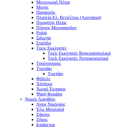
Μεσοχωριό Νότια
Μοχός
Πανασσός
Πλατεία Ελ. Βενιζέλου (Λιοντάρια)
Προφήτης Ηλίας
Πύργος Μονοφατσίου
Ροδιά
Σιδωνία
Σταλίδα
Τρεις Εκκλησιές
Τρείς Εκκλησιές Βορειοανατολικά
Τρείς Εκκλησιές Νοτιοανατολικά
Τσούτσουρος
Τυμπάκι
Τυμπάκι
Φόδελε
Χόνδρος
Χωριό Έμπαρος
Ψαρή Φοράδα
Νομός Λασιθίου
Άγιος Νικόλαος
Έξω Μουλιανά
Ζάκρος
Ζήρος
Ιεράπετρα