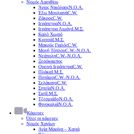
Νομός Λασιθίου
Άγιος Νικόλαος
Ν.Ο.Α.
Έξω Μουλιανά
C.W.
Ζάκρος
C.W.
Ιεράπετρα
Ν.Ο.Α.
Ιεράπετρα Λιμάνι
Ι.Μ.Σ.
Καλό Χωριό
Κριτσά
Ι.Μ.Σ.
Μακρύς Γιαλός
C.W.
Μονή Τόπλου
C.W.-Ν.Ο.Α.
Νεάπολη
C.W.-Ν.Ο.Α.
Ξερόκαμπος
Ορεινό Ιεράπετρα
C.W.
Πλάκα
Ι.Μ.Σ.
Ποτάμοι
C.W.-Ν.Ο.Α.
Σελάκανο
C.W.
Σητεία
Ν.Ο.Α.
Σισί
Ι.Μ.Σ.
Τζερμιάδο
Ν.Ο.Α.
Φινοκαλιά
Ν.Ο.Α.
Κάμερες
Όλες οι κάμερες
Νομός Χανίων
Αγία Μαρίνα – Χανιά