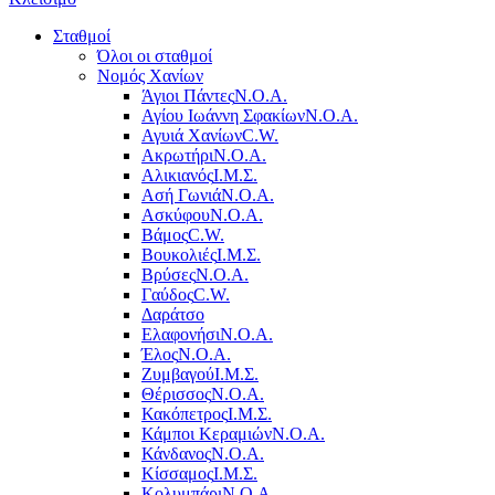
Σταθμοί
Όλοι οι σταθμοί
Νομός Χανίων
Άγιοι Πάντες
Ν.Ο.Α.
Αγίου Ιωάννη Σφακίων
Ν.Ο.Α.
Αγυιά Χανίων
C.W.
Ακρωτήρι
Ν.Ο.Α.
Αλικιανός
Ι.Μ.Σ.
Ασή Γωνιά
Ν.Ο.Α.
Ασκύφου
Ν.Ο.Α.
Βάμος
C.W.
Βουκολιές
Ι.Μ.Σ.
Βρύσες
Ν.Ο.Α.
Γαύδος
C.W.
Δαράτσο
Ελαφονήσι
Ν.Ο.Α.
Έλος
Ν.Ο.Α.
Ζυμβαγού
Ι.Μ.Σ.
Θέρισσος
Ν.Ο.Α.
Κακόπετρος
Ι.Μ.Σ.
Κάμποι Κεραμιών
Ν.Ο.Α.
Κάνδανος
Ν.Ο.Α.
Κίσσαμος
Ι.Μ.Σ.
Κολυμπάρι
Ν.Ο.Α.