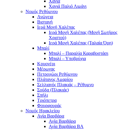
Χανιά
Χανιά Παλιό Λιμάνι
Νομός Ρεθύμνου
Ανώγεια
Βισταγή
Ιερά Μονή Χαλέπας
Ιερά Μονή Χαλέπας (Μονή Σωτήρος
Χριστού)
Ιερά Μονή Χαλέπας (Ταλαία Όρη)
Μπαλί
Μπαλί – Παραλία Καραβοστάσι
Μπαλί – Υποβρύχια
Κρυονέρι
Μέρωνας
Πετροχώρι Ρεθύμνου
Πλάτανος Αμαρίου
Σελλιανός Πλακιάς – Ρέθυμνο
Σούδα (Πλακιάς)
Σπήλι
Τριόπετρα
Φουρφουράς
Νομός Ηρακλείου
Αγία Βαρβάρα
Αγία Βαρβάρα
Αγία Βαρβάρα ΒΑ