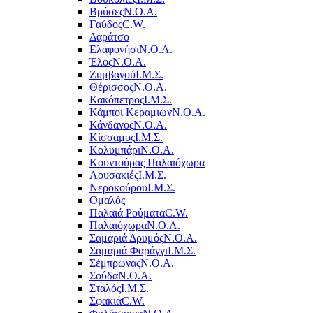
Βρύσες
Ν.Ο.Α.
Γαύδος
C.W.
Δαράτσο
Ελαφονήσι
Ν.Ο.Α.
Έλος
Ν.Ο.Α.
Ζυμβαγού
Ι.Μ.Σ.
Θέρισσος
Ν.Ο.Α.
Κακόπετρος
Ι.Μ.Σ.
Κάμποι Κεραμιών
Ν.Ο.Α.
Κάνδανος
Ν.Ο.Α.
Κίσσαμος
Ι.Μ.Σ.
Κολυμπάρι
Ν.Ο.Α.
Κουντούρας Παλαιόχωρα
Λουσακιές
Ι.Μ.Σ.
Νεροκούρου
Ι.Μ.Σ.
Ομαλός
Παλαιά Ρούματα
C.W.
Παλαιόχωρα
Ν.Ο.Α.
Σαμαριά Δρυμός
Ν.Ο.Α.
Σαμαριά Φαράγγι
Ι.Μ.Σ.
Σέμπρωνας
Ν.Ο.Α.
Σούδα
Ν.Ο.Α.
Σταλός
Ι.Μ.Σ.
Σφακιά
C.W.