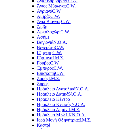
Αγία Βαρβάρα
Ν.Ο.Α.
Άγιος Μύρωνας
C.W.
Αγριανά
C.W.
Αμιράς
C.W.
Άνω Βιάννος
C.W.
Άρβη
Αρκαλοχώρι
C.W.
Ασήμι
Βαγιονιά
Ν.Ο.Α.
Βενεράτο
C.W.
Γέργερη
C.W.
Γόρτυνα
Ι.Μ.Σ.
Γούβες
C.W.
Έμπαρος
C.W.
Επισκοπή
C.W.
Ζαρός
Ι.Μ.Σ.
Ζήρος
Ηράκλειο Ανατολικά
Ν.Ο.Α.
Ηράκλειο Δυτικά
Ν.Ο.Α.
Ηράκλειο Κέντρο
Ηράκλειο Κνωσός
Ν.Ο.Α.
Ηράκλειο Λιμάνι
Ι.Μ.Σ.
Ηράκλειο Μ.Φ.Ι.Κ
Ν.Ο.Α.
Ιερά Μονή Οδηγήτριας
Ι.Μ.Σ.
Καστρί