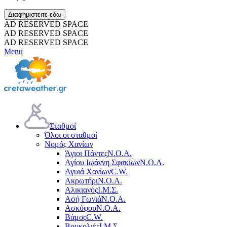
Διαφημιστειτε εδω
AD RESERVED SPACE
AD RESERVED SPACE
AD RESERVED SPACE
Menu
Σταθμοί
Όλοι οι σταθμοί
Νομός Χανίων
Άγιοι Πάντες
Ν.Ο.Α.
Αγίου Ιωάννη Σφακίων
Ν.Ο.Α.
Αγυιά Χανίων
C.W.
Ακρωτήρι
Ν.Ο.Α.
Αλικιανός
Ι.Μ.Σ.
Ασή Γωνιά
Ν.Ο.Α.
Ασκύφου
Ν.Ο.Α.
Βάμος
C.W.
Βουκολιές
Ι.Μ.Σ.