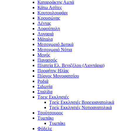
Καταρράκτης Αμπά
Κάτω Ασίτες
Κουτουλουφάρι
Κρουσώνας
Λέντας
Λοφούπολη
Λυγαριά
Μάταλα
Μεσοχωριό Δυτικά
Μεσοχωριό Νότια
Μοχός
Πανασσός
Πλατεία Ελ. Βενιζέλου (Λιοντάρια)
Προφήτης Ηλίας
Πύργος Μονοφατσίου
Ροδιά
Σιδωνία
Σταλίδα
Τρεις Εκκλησιές
Τρείς Εκκλησιές Βορειοανατολικά
Τρείς Εκκλησιές Νοτιοανατολικά
Τσούτσουρος
Τυμπάκι
Τυμπάκι
Φόδελε