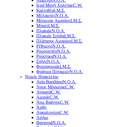
Αρμένοι
Ν.Ο.Α.
Ιερά Μονή Χαλέπας
C.W.
Καλλιθέα
Ι.Μ.Σ.
Μέλαμπες
Ν.Ο.Α.
Μέρωνας Αμαρίου
Ι.Μ.Σ.
Μπαλί
Ι.Μ.Σ.
Πλακιάς
Ν.Ο.Α.
Πλακιάς Σούδα
Ι.Μ.Σ.
Πλάτανος Αμαρίου
Ι.Μ.Σ.
Ρέθυμνο
Ν.Ο.Α.
Ρουσοσπίτι
Ν.Ο.Α.
Ρούστικα
Ν.Ο.Α.
Σπήλι
Ν.Ο.Α.
Φουρφουράς
Ι.Μ.Σ.
Φράγμα Ποταμών
Ν.Ο.Α.
Νομός Ηρακλείου
Αγία Βαρβάρα
Ν.Ο.Α.
Άγιος Μύρωνας
C.W.
Αγριανά
C.W.
Αμιράς
C.W.
Άνω Βιάννος
C.W.
Άρβη
Αρκαλοχώρι
C.W.
Ασήμι
Βαγιονιά
Ν.Ο.Α.