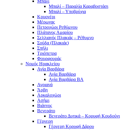
Μπαλί
Μπαλί – Παραλία Καραβοστάσι
Μπαλί – Υποβρύχια
Κρυονέρι
Μέρωνας
Πετροχώρι Ρεθύμνου
Πλάτανος Αμαρίου
Σελλιανός Πλακιάς – Ρέθυμνο
Σούδα (Πλακιάς)
Σπήλι
Τριόπετρα
Φουρφουράς
Νομός Ηρακλείου
Αγία Βαρβάρα
Αγία Βαρβάρα
Αγία Βαρβάρα ΒΑ
Αγριανά
Άρβη
Αρκαλοχώρι
Ασήμι
Βιάννος
Βενεράτο
Βενεράτο Δυτικά – Κορυφή Κουδούνι
Γέργερη
Γέργερη Κορυφή Δάρου