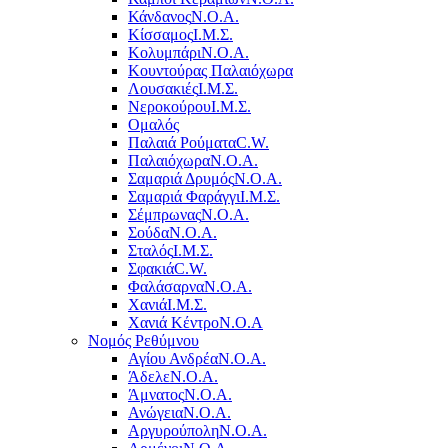
Κάνδανος
Ν.Ο.Α.
Κίσσαμος
Ι.Μ.Σ.
Κολυμπάρι
Ν.Ο.Α.
Κουντούρας Παλαιόχωρα
Λουσακιές
Ι.Μ.Σ.
Νεροκούρου
Ι.Μ.Σ.
Ομαλός
Παλαιά Ρούματα
C.W.
Παλαιόχωρα
Ν.Ο.Α.
Σαμαριά Δρυμός
Ν.Ο.Α.
Σαμαριά Φαράγγι
Ι.Μ.Σ.
Σέμπρωνας
Ν.Ο.Α.
Σούδα
Ν.Ο.Α.
Σταλός
Ι.Μ.Σ.
Σφακιά
C.W.
Φαλάσαρνα
Ν.Ο.Α.
Χανιά
Ι.Μ.Σ.
Χανιά Κέντρο
N.O.A
Νομός Ρεθύμνου
Αγίου Ανδρέα
Ν.Ο.Α.
Άδελε
Ν.Ο.Α.
Άμνατος
Ν.Ο.Α.
Ανώγεια
Ν.Ο.Α.
Αργυρούπολη
Ν.Ο.Α.