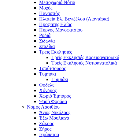
Μεσοχωριό Νότια
Μοχός
Πανασσός
Πλατεία Ελ. Βενιζέλου (Λιοντάρια)
Προφήτης Ηλίας
Πύργος Μονοφατσίου
Ροδιά
Σιδωνία
Σταλίδα
Τρεις Εκκλησιές
Τρείς Εκκλησιές Βορειοανατολικά
Τρείς Εκκλησιές Νοτιοανατολικά
Τσούτσουρος
Τυμπάκι
Τυμπάκι
Φόδελε
Χόνδρος
Χωριό Έμπαρος
Ψαρή Φοράδα
Νομός Λασιθίου
Άγιος Νικόλαος
Έξω Μουλιανά
Ζάκρος
Ζήρος
Ιεράπετρα