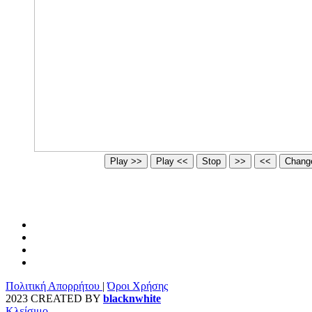
Πολιτική Απορρήτου
|
Όροι Χρήσης
2023 CREATED BY
blacknwhite
Κλείσιμο