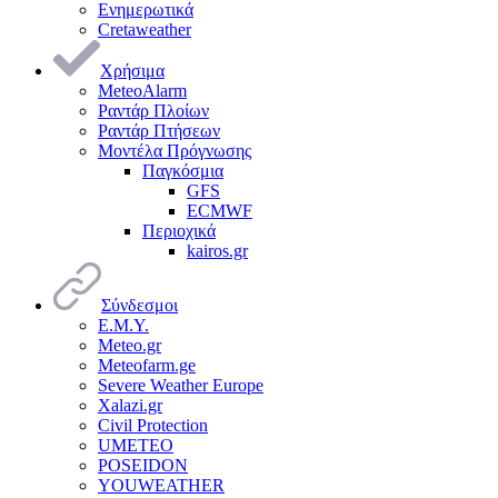
Ενημερωτικά
Cretaweather
Χρήσιμα
MeteoAlarm
Ραντάρ Πλοίων
Ραντάρ Πτήσεων
Μοντέλα Πρόγνωσης
Παγκόσμια
GFS
ECMWF
Περιοχικά
kairos.gr
Σύνδεσμοι
Ε.Μ.Υ.
Meteo.gr
Meteofarm.ge
Severe Weather Europe
Xalazi.gr
Civil Protection
UMETEO
POSEIDON
YOUWEATHER