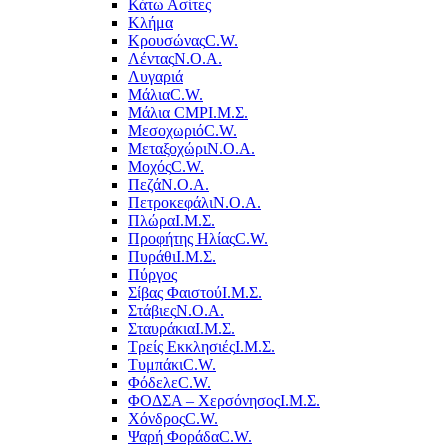
Κάτω Ασίτες
Κλήμα
Κρουσώνας
C.W.
Λέντας
Ν.Ο.Α.
Λυγαριά
Μάλια
C.W.
Μάλια CMP
Ι.Μ.Σ.
Μεσοχωριό
C.W.
Μεταξοχώρι
Ν.Ο.Α.
Μοχός
C.W.
Πεζά
Ν.Ο.Α.
Πετροκεφάλι
Ν.Ο.Α.
Πλώρα
Ι.Μ.Σ.
Προφήτης Ηλίας
C.W.
Πυράθι
Ι.Μ.Σ.
Πύργος
Σίβας Φαιστού
Ι.Μ.Σ.
Στάβιες
Ν.Ο.Α.
Σταυράκια
Ι.Μ.Σ.
Τρείς Εκκλησιές
Ι.Μ.Σ.
Τυμπάκι
C.W.
Φόδελε
C.W.
ΦΟΔΣΑ – Χερσόνησος
Ι.Μ.Σ.
Χόνδρος
C.W.
Ψαρή Φοράδα
C.W.