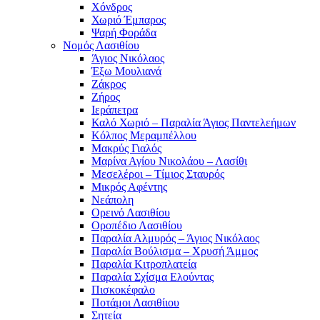
Χόνδρος
Χωριό Έμπαρος
Ψαρή Φοράδα
Νομός Λασιθίου
Άγιος Νικόλαος
Έξω Μουλιανά
Ζάκρος
Ζήρος
Ιεράπετρα
Καλό Χωριό – Παραλία Άγιος Παντελεήμων
Κόλπος Μεραμπέλλου
Μακρύς Γιαλός
Μαρίνα Αγίου Νικολάου – Λασίθι
Μεσελέροι – Τίμιος Σταυρός
Μικρός Αφέντης
Νεάπολη
Ορεινό Λασιθίου
Οροπέδιο Λασιθίου
Παραλία Αλμυρός – Άγιος Νικόλαος
Παραλία Βούλισμα – Χρυσή Άμμος
Παραλία Κιτροπλατεία
Παραλία Σχίσμα Ελούντας
Πισκοκέφαλο
Ποτάμοι Λασιθίιου
Σητεία