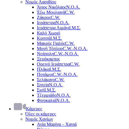
Νομός Λασιθίου
Άγιος Νικόλαος
Ν.Ο.Α.
Έξω Μουλιανά
C.W.
Ζάκρος
C.W.
Ιεράπετρα
Ν.Ο.Α.
Ιεράπετρα Λιμάνι
Ι.Μ.Σ.
Καλό Χωριό
Κριτσά
Ι.Μ.Σ.
Μακρύς Γιαλός
C.W.
Μονή Τόπλου
C.W.-Ν.Ο.Α.
Νεάπολη
C.W.-Ν.Ο.Α.
Ξερόκαμπος
Ορεινό Ιεράπετρα
C.W.
Πλάκα
Ι.Μ.Σ.
Ποτάμοι
C.W.-Ν.Ο.Α.
Σελάκανο
C.W.
Σητεία
Ν.Ο.Α.
Σισί
Ι.Μ.Σ.
Τζερμιάδο
Ν.Ο.Α.
Φινοκαλιά
Ν.Ο.Α.
Κάμερες
Όλες οι κάμερες
Νομός Χανίων
Αγία Μαρίνα – Χανιά