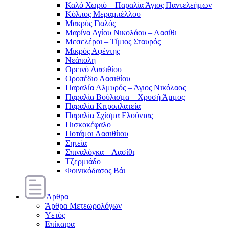
Καλό Χωριό – Παραλία Άγιος Παντελεήμων
Κόλπος Μεραμπέλλου
Μακρύς Γιαλός
Μαρίνα Αγίου Νικολάου – Λασίθι
Μεσελέροι – Τίμιος Σταυρός
Μικρός Αφέντης
Νεάπολη
Ορεινό Λασιθίου
Οροπέδιο Λασιθίου
Παραλία Αλμυρός – Άγιος Νικόλαος
Παραλία Βούλισμα – Χρυσή Άμμος
Παραλία Κιτροπλατεία
Παραλία Σχίσμα Ελούντας
Πισκοκέφαλο
Ποτάμοι Λασιθίιου
Σητεία
Σπιναλόγκα – Λασίθι
Τζερμιάδο
Φοινικόδασος Βάι
Άρθρα
Άρθρα Μετεωρολόγων
Υετός
Επίκαιρα