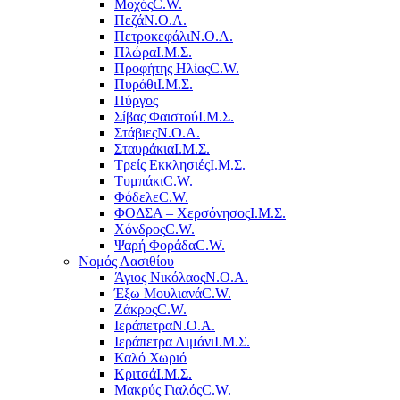
Μοχός
C.W.
Πεζά
Ν.Ο.Α.
Πετροκεφάλι
Ν.Ο.Α.
Πλώρα
Ι.Μ.Σ.
Προφήτης Ηλίας
C.W.
Πυράθι
Ι.Μ.Σ.
Πύργος
Σίβας Φαιστού
Ι.Μ.Σ.
Στάβιες
Ν.Ο.Α.
Σταυράκια
Ι.Μ.Σ.
Τρείς Εκκλησιές
Ι.Μ.Σ.
Τυμπάκι
C.W.
Φόδελε
C.W.
ΦΟΔΣΑ – Χερσόνησος
Ι.Μ.Σ.
Χόνδρος
C.W.
Ψαρή Φοράδα
C.W.
Νομός Λασιθίου
Άγιος Νικόλαος
Ν.Ο.Α.
Έξω Μουλιανά
C.W.
Ζάκρος
C.W.
Ιεράπετρα
Ν.Ο.Α.
Ιεράπετρα Λιμάνι
Ι.Μ.Σ.
Καλό Χωριό
Κριτσά
Ι.Μ.Σ.
Μακρύς Γιαλός
C.W.