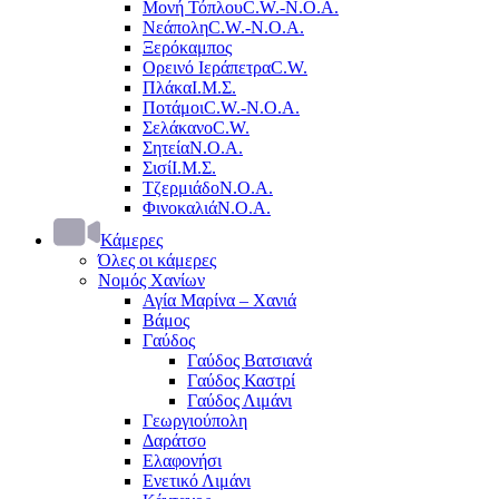
Μονή Τόπλου
C.W.-Ν.Ο.Α.
Νεάπολη
C.W.-Ν.Ο.Α.
Ξερόκαμπος
Ορεινό Ιεράπετρα
C.W.
Πλάκα
Ι.Μ.Σ.
Ποτάμοι
C.W.-Ν.Ο.Α.
Σελάκανο
C.W.
Σητεία
Ν.Ο.Α.
Σισί
Ι.Μ.Σ.
Τζερμιάδο
Ν.Ο.Α.
Φινοκαλιά
Ν.Ο.Α.
Κάμερες
Όλες οι κάμερες
Νομός Χανίων
Αγία Μαρίνα – Χανιά
Βάμος
Γαύδος
Γαύδος Βατσιανά
Γαύδος Καστρί
Γαύδος Λιμάνι
Γεωργιούπολη
Δαράτσο
Ελαφονήσι
Ενετικό Λιμάνι