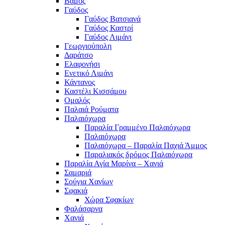
Βάμος
Γαύδος
Γαύδος Βατσιανά
Γαύδος Καστρί
Γαύδος Λιμάνι
Γεωργιούπολη
Δαράτσο
Ελαφονήσι
Ενετικό Λιμάνι
Κάντανος
Καστέλι Κισσάμου
Ομαλός
Παλαιά Ρούματα
Παλαιόχωρα
Παραλία Γραμμένο Παλαιόχωρα
Παλαιόχωρα
Παλαιόχωρα – Παραλία Παχιά Άμμος
Παραλιακός δρόμος Παλαιόχωρα
Παραλία Αγία Μαρίνα – Χανιά
Σαμαριά
Σούγια Χανίων
Σφακιά
Χώρα Σφακίων
Φαλάσαρνα
Χανιά