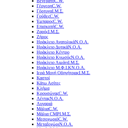
Βενεράτο
C.W.
Γέργερη
C.W.
Γόρτυνα
Ι.Μ.Σ.
Γούβες
C.W.
Έμπαρος
C.W.
Επισκοπή
C.W.
Ζαρός
Ι.Μ.Σ.
Ζήρος
Ηράκλειο Ανατολικά
Ν.Ο.Α.
Ηράκλειο Δυτικά
Ν.Ο.Α.
Ηράκλειο Κέντρο
Ηράκλειο Κνωσός
Ν.Ο.Α.
Ηράκλειο Λιμάνι
Ι.Μ.Σ.
Ηράκλειο Μ.Φ.Ι.Κ
Ν.Ο.Α.
Ιερά Μονή Οδηγήτριας
Ι.Μ.Σ.
Καστρί
Κάτω Ασίτες
Κλήμα
Κρουσώνας
C.W.
Λέντας
Ν.Ο.Α.
Λυγαριά
Μάλια
C.W.
Μάλια CMP
Ι.Μ.Σ.
Μεσοχωριό
C.W.
Μεταξοχώρι
Ν.Ο.Α.