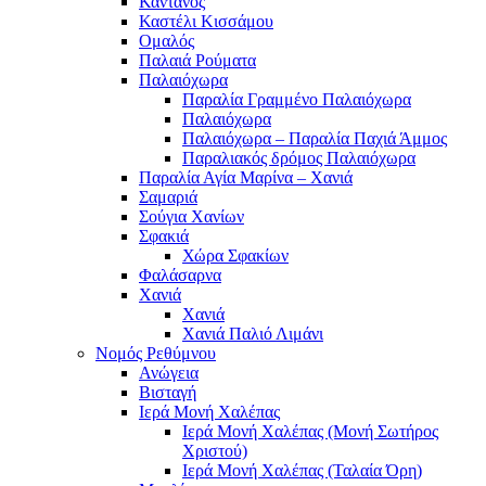
Κάντανος
Καστέλι Κισσάμου
Ομαλός
Παλαιά Ρούματα
Παλαιόχωρα
Παραλία Γραμμένο Παλαιόχωρα
Παλαιόχωρα
Παλαιόχωρα – Παραλία Παχιά Άμμος
Παραλιακός δρόμος Παλαιόχωρα
Παραλία Αγία Μαρίνα – Χανιά
Σαμαριά
Σούγια Χανίων
Σφακιά
Χώρα Σφακίων
Φαλάσαρνα
Χανιά
Χανιά
Χανιά Παλιό Λιμάνι
Νομός Ρεθύμνου
Ανώγεια
Βισταγή
Ιερά Μονή Χαλέπας
Ιερά Μονή Χαλέπας (Μονή Σωτήρος
Χριστού)
Ιερά Μονή Χαλέπας (Ταλαία Όρη)