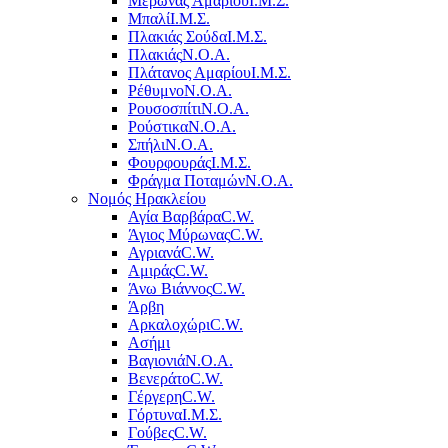
Μέρωνας Αμαρίου
Ι.Μ.Σ.
Μπαλί
Ι.Μ.Σ.
Πλακιάς Σούδα
Ι.Μ.Σ.
Πλακιάς
Ν.Ο.Α.
Πλάτανος Αμαρίου
Ι.Μ.Σ.
Ρέθυμνο
Ν.Ο.Α.
Ρουσοσπίτι
Ν.Ο.Α.
Ρούστικα
Ν.Ο.Α.
Σπήλι
Ν.Ο.Α.
Φουρφουράς
Ι.Μ.Σ.
Φράγμα Ποταμών
Ν.Ο.Α.
Νομός Ηρακλείου
Αγία Βαρβάρα
C.W.
Άγιος Μύρωνας
C.W.
Αγριανά
C.W.
Αμιράς
C.W.
Άνω Βιάννος
C.W.
Άρβη
Αρκαλοχώρι
C.W.
Ασήμι
Βαγιονιά
Ν.Ο.Α.
Βενεράτο
C.W.
Γέργερη
C.W.
Γόρτυνα
Ι.Μ.Σ.
Γούβες
C.W.