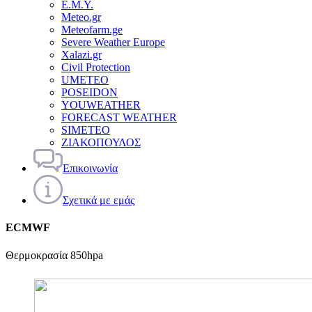
Ε.Μ.Υ.
Meteo.gr
Meteofarm.ge
Severe Weather Europe
Xalazi.gr
Civil Protection
UMETEO
POSEIDON
YOUWEATHER
FORECAST WEATHER
SIMETEO
ΖΙΑΚΟΠΟΥΛΟΣ
Επικοινωνία
Σχετικά με εμάς
ECMWF
Θερμοκρασία 850hpa