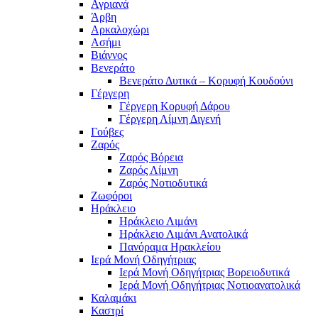
Αγριανά
Άρβη
Αρκαλοχώρι
Ασήμι
Βιάννος
Βενεράτο
Βενεράτο Δυτικά – Κορυφή Κουδούνι
Γέργερη
Γέργερη Κορυφή Δάρου
Γέργερη Λίμνη Διγενή
Γούβες
Ζαρός
Ζαρός Βόρεια
Ζαρός Λίμνη
Ζαρός Νοτιοδυτικά
Ζωφόροι
Ηράκλειο
Ηράκλειο Λιμάνι
Ηράκλειο Λιμάνι Ανατολικά
Πανόραμα Ηρακλείου
Ιερά Μονή Οδηγήτριας
Ιερά Μονή Οδηγήτριας Βορειοδυτικά
Ιερά Μονή Οδηγήτριας Νοτιοανατολικά
Καλαμάκι
Καστρί