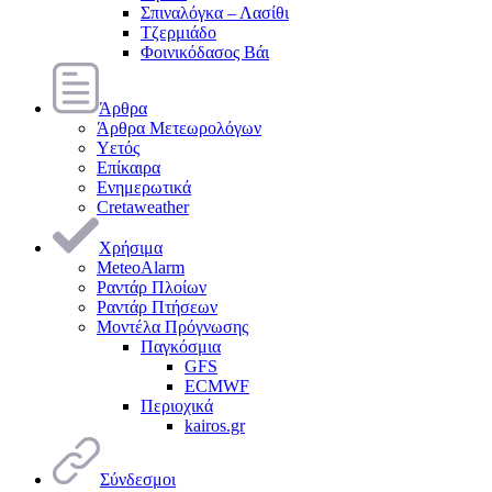
Σπιναλόγκα – Λασίθι
Τζερμιάδο
Φοινικόδασος Βάι
Άρθρα
Άρθρα Μετεωρολόγων
Υετός
Επίκαιρα
Ενημερωτικά
Cretaweather
Χρήσιμα
MeteoAlarm
Ραντάρ Πλοίων
Ραντάρ Πτήσεων
Μοντέλα Πρόγνωσης
Παγκόσμια
GFS
ECMWF
Περιοχικά
kairos.gr
Σύνδεσμοι