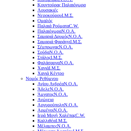
Κουντούρας Παλαιόχωρα
Λουσακιές
Νεροκούρου
Ι.Μ.Σ.
Ομαλός
Παλαιά Ρούματα
C.W.
Παλαιόχωρα
Ν.Ο.Α.
Σαμαριά Δρυμός
Ν.Ο.Α.
Σαμαριά Φαράγγι
Ι.Μ.Σ.
Σέμπρωνας
Ν.Ο.Α.
Σούδα
Ν.Ο.Α.
Στάλος
Ι.Μ.Σ.
Φαλάσαρνα
Ν.Ο.Α.
Χανιά
Ι.Μ.Σ.
Χανιά Κέντρο
Νομός Ρεθύμνου
Αγίου Ανδρέα
Ν.Ο.Α.
Άδελε
Ν.Ο.Α.
Άμνατος
Ν.Ο.Α.
Ανώγεια
Αργυρούπολη
Ν.Ο.Α.
Αρμένοι
Ν.Ο.Α.
Ιερά Μονή Χαλέπας
C.W.
Καλλιθέα
Ι.Μ.Σ.
Μέλαμπες
Ν.Ο.Α.