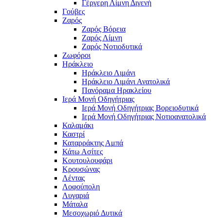
Γέργερη Λίμνη Διγενή
Γούβες
Ζαρός
Ζαρός Βόρεια
Ζαρός Λίμνη
Ζαρός Νοτιοδυτικά
Ζωφόροι
Ηράκλειο
Ηράκλειο Λιμάνι
Ηράκλειο Λιμάνι Ανατολικά
Πανόραμα Ηρακλείου
Ιερά Μονή Οδηγήτριας
Ιερά Μονή Οδηγήτριας Βορειοδυτικά
Ιερά Μονή Οδηγήτριας Νοτιοανατολικά
Καλαμάκι
Καστρί
Καταρράκτης Αμπά
Κάτω Ασίτες
Κουτουλουφάρι
Κρουσώνας
Λέντας
Λοφούπολη
Λυγαριά
Μάταλα
Μεσοχωριό Δυτικά