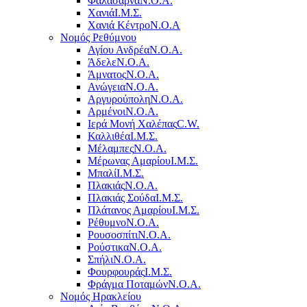
Φαλάσαρνα
Ν.Ο.Α.
Χανιά
Ι.Μ.Σ.
Χανιά Κέντρο
N.O.A
Νομός Ρεθύμνου
Αγίου Ανδρέα
Ν.Ο.Α.
Άδελε
Ν.Ο.Α.
Άμνατος
Ν.Ο.Α.
Ανώγεια
Ν.Ο.Α.
Αργυρούπολη
Ν.Ο.Α.
Αρμένοι
Ν.Ο.Α.
Ιερά Μονή Χαλέπας
C.W.
Καλλιθέα
Ι.Μ.Σ.
Μέλαμπες
Ν.Ο.Α.
Μέρωνας Αμαρίου
Ι.Μ.Σ.
Μπαλί
Ι.Μ.Σ.
Πλακιάς
Ν.Ο.Α.
Πλακιάς Σούδα
Ι.Μ.Σ.
Πλάτανος Αμαρίου
Ι.Μ.Σ.
Ρέθυμνο
Ν.Ο.Α.
Ρουσοσπίτι
Ν.Ο.Α.
Ρούστικα
Ν.Ο.Α.
Σπήλι
Ν.Ο.Α.
Φουρφουράς
Ι.Μ.Σ.
Φράγμα Ποταμών
Ν.Ο.Α.
Νομός Ηρακλείου