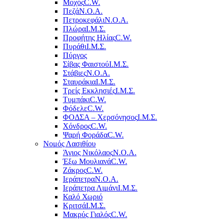
Μοχός
C.W.
Πεζά
Ν.Ο.Α.
Πετροκεφάλι
Ν.Ο.Α.
Πλώρα
Ι.Μ.Σ.
Προφήτης Ηλίας
C.W.
Πυράθι
Ι.Μ.Σ.
Πύργος
Σίβας Φαιστού
Ι.Μ.Σ.
Στάβιες
Ν.Ο.Α.
Σταυράκια
Ι.Μ.Σ.
Τρείς Εκκλησιές
Ι.Μ.Σ.
Τυμπάκι
C.W.
Φόδελε
C.W.
ΦΟΔΣΑ – Χερσόνησος
Ι.Μ.Σ.
Χόνδρος
C.W.
Ψαρή Φοράδα
C.W.
Νομός Λασιθίου
Άγιος Νικόλαος
Ν.Ο.Α.
Έξω Μουλιανά
C.W.
Ζάκρος
C.W.
Ιεράπετρα
Ν.Ο.Α.
Ιεράπετρα Λιμάνι
Ι.Μ.Σ.
Καλό Χωριό
Κριτσά
Ι.Μ.Σ.
Μακρύς Γιαλός
C.W.