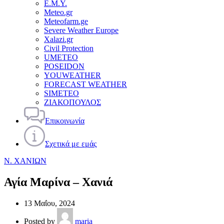
Ε.Μ.Υ.
Meteo.gr
Meteofarm.ge
Severe Weather Europe
Xalazi.gr
Civil Protection
UMETEO
POSEIDON
YOUWEATHER
FORECAST WEATHER
SIMETEO
ΖΙΑΚΟΠΟΥΛΟΣ
Επικοινωνία
Σχετικά με εμάς
Ν. ΧΑΝΙΩΝ
Αγία Μαρίνα – Χανιά
13 Μαΐου, 2024
Posted by
maria