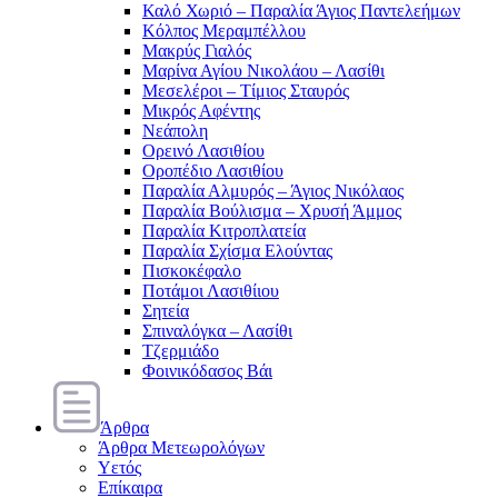
Καλό Χωριό – Παραλία Άγιος Παντελεήμων
Κόλπος Μεραμπέλλου
Μακρύς Γιαλός
Μαρίνα Αγίου Νικολάου – Λασίθι
Μεσελέροι – Τίμιος Σταυρός
Μικρός Αφέντης
Νεάπολη
Ορεινό Λασιθίου
Οροπέδιο Λασιθίου
Παραλία Αλμυρός – Άγιος Νικόλαος
Παραλία Βούλισμα – Χρυσή Άμμος
Παραλία Κιτροπλατεία
Παραλία Σχίσμα Ελούντας
Πισκοκέφαλο
Ποτάμοι Λασιθίιου
Σητεία
Σπιναλόγκα – Λασίθι
Τζερμιάδο
Φοινικόδασος Βάι
Άρθρα
Άρθρα Μετεωρολόγων
Υετός
Επίκαιρα