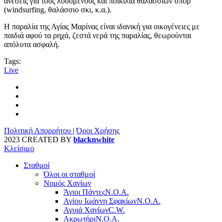
ανέσεις για τους λουόμενους και ποικιλία θαλάσσιων σπορ
(windsurfing, θαλάσσιο σκι, κ.α.).
Η παραλία της Αγίας Μαρίνας είναι ιδανική για οικογένειες με
παιδιά αφού τα ρηχά, ζεστά νερά της παραλίας, θεωρούνται
απόλυτα ασφαλή.
Tags:
Live
Πολιτική Απορρήτου
|
Όροι Χρήσης
2023 CREATED BY
blacknwhite
Κλείσιμο
Σταθμοί
Όλοι οι σταθμοί
Νομός Χανίων
Άγιοι Πάντες
Ν.Ο.Α.
Αγίου Ιωάννη Σφακίων
Ν.Ο.Α.
Αγυιά Χανίων
C.W.
Ακρωτήρι
Ν.Ο.Α.