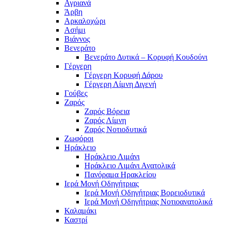
Αγριανά
Άρβη
Αρκαλοχώρι
Ασήμι
Βιάννος
Βενεράτο
Βενεράτο Δυτικά – Κορυφή Κουδούνι
Γέργερη
Γέργερη Κορυφή Δάρου
Γέργερη Λίμνη Διγενή
Γούβες
Ζαρός
Ζαρός Βόρεια
Ζαρός Λίμνη
Ζαρός Νοτιοδυτικά
Ζωφόροι
Ηράκλειο
Ηράκλειο Λιμάνι
Ηράκλειο Λιμάνι Ανατολικά
Πανόραμα Ηρακλείου
Ιερά Μονή Οδηγήτριας
Ιερά Μονή Οδηγήτριας Βορειοδυτικά
Ιερά Μονή Οδηγήτριας Νοτιοανατολικά
Καλαμάκι
Καστρί