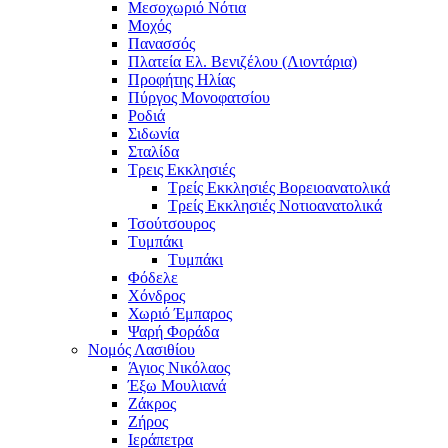
Μεσοχωριό Νότια
Μοχός
Πανασσός
Πλατεία Ελ. Βενιζέλου (Λιοντάρια)
Προφήτης Ηλίας
Πύργος Μονοφατσίου
Ροδιά
Σιδωνία
Σταλίδα
Τρεις Εκκλησιές
Τρείς Εκκλησιές Βορειοανατολικά
Τρείς Εκκλησιές Νοτιοανατολικά
Τσούτσουρος
Τυμπάκι
Τυμπάκι
Φόδελε
Χόνδρος
Χωριό Έμπαρος
Ψαρή Φοράδα
Νομός Λασιθίου
Άγιος Νικόλαος
Έξω Μουλιανά
Ζάκρος
Ζήρος
Ιεράπετρα