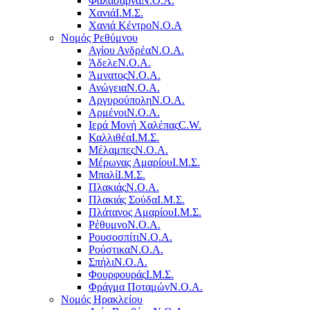
Φαλάσαρνα
Ν.Ο.Α.
Χανιά
Ι.Μ.Σ.
Χανιά Κέντρο
N.O.A
Νομός Ρεθύμνου
Αγίου Ανδρέα
Ν.Ο.Α.
Άδελε
Ν.Ο.Α.
Άμνατος
Ν.Ο.Α.
Ανώγεια
Ν.Ο.Α.
Αργυρούπολη
Ν.Ο.Α.
Αρμένοι
Ν.Ο.Α.
Ιερά Μονή Χαλέπας
C.W.
Καλλιθέα
Ι.Μ.Σ.
Μέλαμπες
Ν.Ο.Α.
Μέρωνας Αμαρίου
Ι.Μ.Σ.
Μπαλί
Ι.Μ.Σ.
Πλακιάς
Ν.Ο.Α.
Πλακιάς Σούδα
Ι.Μ.Σ.
Πλάτανος Αμαρίου
Ι.Μ.Σ.
Ρέθυμνο
Ν.Ο.Α.
Ρουσοσπίτι
Ν.Ο.Α.
Ρούστικα
Ν.Ο.Α.
Σπήλι
Ν.Ο.Α.
Φουρφουράς
Ι.Μ.Σ.
Φράγμα Ποταμών
Ν.Ο.Α.
Νομός Ηρακλείου