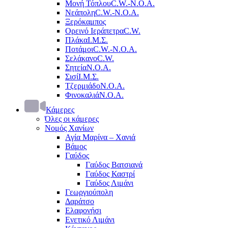
Μονή Τόπλου
C.W.-Ν.Ο.Α.
Νεάπολη
C.W.-Ν.Ο.Α.
Ξερόκαμπος
Ορεινό Ιεράπετρα
C.W.
Πλάκα
Ι.Μ.Σ.
Ποτάμοι
C.W.-Ν.Ο.Α.
Σελάκανο
C.W.
Σητεία
Ν.Ο.Α.
Σισί
Ι.Μ.Σ.
Τζερμιάδο
Ν.Ο.Α.
Φινοκαλιά
Ν.Ο.Α.
Κάμερες
Όλες οι κάμερες
Νομός Χανίων
Αγία Μαρίνα – Χανιά
Βάμος
Γαύδος
Γαύδος Βατσιανά
Γαύδος Καστρί
Γαύδος Λιμάνι
Γεωργιούπολη
Δαράτσο
Ελαφονήσι
Ενετικό Λιμάνι