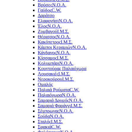
Βρύσες
Ν.Ο.Α.
Γαύδος
C.W.
Δαράτσο
Ελαφονήσι
Ν.Ο.Α.
Έλος
Ν.Ο.Α.
Ζυμβαγού
Ι.Μ.Σ.
Θέρισσος
Ν.Ο.Α.
Κακόπετρος
Ι.Μ.Σ.
Κάμποι Κεραμιών
Ν.Ο.Α.
Κάνδανος
Ν.Ο.Α.
Κίσσαμος
Ι.Μ.Σ.
Κολυμπάρι
Ν.Ο.Α.
Κουντούρας Παλαιόχωρα
Λουσακιές
Ι.Μ.Σ.
Νεροκούρου
Ι.Μ.Σ.
Ομαλός
Παλαιά Ρούματα
C.W.
Παλαιόχωρα
Ν.Ο.Α.
Σαμαριά Δρυμός
Ν.Ο.Α.
Σαμαριά Φαράγγι
Ι.Μ.Σ.
Σέμπρωνας
Ν.Ο.Α.
Σούδα
Ν.Ο.Α.
Σταλός
Ι.Μ.Σ.
Σφακιά
C.W.