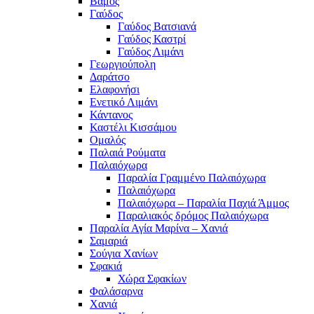
Βάμος
Γαύδος
Γαύδος Βατσιανά
Γαύδος Καστρί
Γαύδος Λιμάνι
Γεωργιούπολη
Δαράτσο
Ελαφονήσι
Ενετικό Λιμάνι
Κάντανος
Καστέλι Κισσάμου
Ομαλός
Παλαιά Ρούματα
Παλαιόχωρα
Παραλία Γραμμένο Παλαιόχωρα
Παλαιόχωρα
Παλαιόχωρα – Παραλία Παχιά Άμμος
Παραλιακός δρόμος Παλαιόχωρα
Παραλία Αγία Μαρίνα – Χανιά
Σαμαριά
Σούγια Χανίων
Σφακιά
Χώρα Σφακίων
Φαλάσαρνα
Χανιά