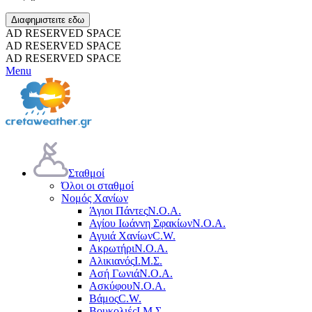
Διαφημιστειτε εδω
AD RESERVED SPACE
AD RESERVED SPACE
AD RESERVED SPACE
Menu
Σταθμοί
Όλοι οι σταθμοί
Νομός Χανίων
Άγιοι Πάντες
Ν.Ο.Α.
Αγίου Ιωάννη Σφακίων
Ν.Ο.Α.
Αγυιά Χανίων
C.W.
Ακρωτήρι
Ν.Ο.Α.
Αλικιανός
Ι.Μ.Σ.
Ασή Γωνιά
Ν.Ο.Α.
Ασκύφου
Ν.Ο.Α.
Βάμος
C.W.
Βουκολιές
Ι.Μ.Σ.