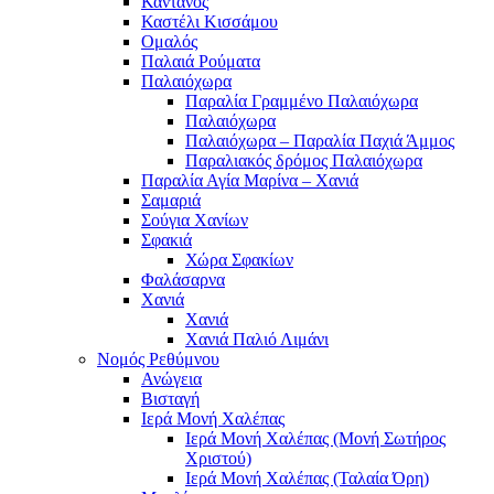
Κάντανος
Καστέλι Κισσάμου
Ομαλός
Παλαιά Ρούματα
Παλαιόχωρα
Παραλία Γραμμένο Παλαιόχωρα
Παλαιόχωρα
Παλαιόχωρα – Παραλία Παχιά Άμμος
Παραλιακός δρόμος Παλαιόχωρα
Παραλία Αγία Μαρίνα – Χανιά
Σαμαριά
Σούγια Χανίων
Σφακιά
Χώρα Σφακίων
Φαλάσαρνα
Χανιά
Χανιά
Χανιά Παλιό Λιμάνι
Νομός Ρεθύμνου
Ανώγεια
Βισταγή
Ιερά Μονή Χαλέπας
Ιερά Μονή Χαλέπας (Μονή Σωτήρος
Χριστού)
Ιερά Μονή Χαλέπας (Ταλαία Όρη)