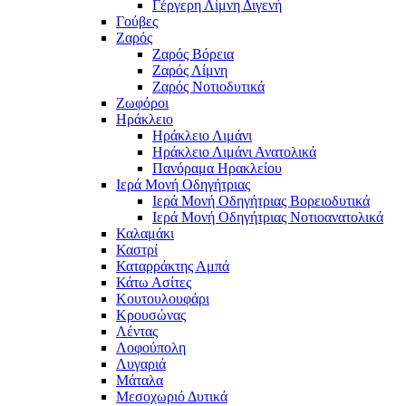
Γέργερη Λίμνη Διγενή
Γούβες
Ζαρός
Ζαρός Βόρεια
Ζαρός Λίμνη
Ζαρός Νοτιοδυτικά
Ζωφόροι
Ηράκλειο
Ηράκλειο Λιμάνι
Ηράκλειο Λιμάνι Ανατολικά
Πανόραμα Ηρακλείου
Ιερά Μονή Οδηγήτριας
Ιερά Μονή Οδηγήτριας Βορειοδυτικά
Ιερά Μονή Οδηγήτριας Νοτιοανατολικά
Καλαμάκι
Καστρί
Καταρράκτης Αμπά
Κάτω Ασίτες
Κουτουλουφάρι
Κρουσώνας
Λέντας
Λοφούπολη
Λυγαριά
Μάταλα
Μεσοχωριό Δυτικά