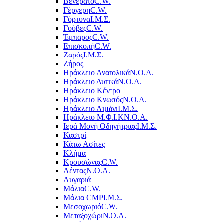
Βενεράτο
C.W.
Γέργερη
C.W.
Γόρτυνα
Ι.Μ.Σ.
Γούβες
C.W.
Έμπαρος
C.W.
Επισκοπή
C.W.
Ζαρός
Ι.Μ.Σ.
Ζήρος
Ηράκλειο Ανατολικά
Ν.Ο.Α.
Ηράκλειο Δυτικά
Ν.Ο.Α.
Ηράκλειο Κέντρο
Ηράκλειο Κνωσός
Ν.Ο.Α.
Ηράκλειο Λιμάνι
Ι.Μ.Σ.
Ηράκλειο Μ.Φ.Ι.Κ
Ν.Ο.Α.
Ιερά Μονή Οδηγήτριας
Ι.Μ.Σ.
Καστρί
Κάτω Ασίτες
Κλήμα
Κρουσώνας
C.W.
Λέντας
Ν.Ο.Α.
Λυγαριά
Μάλια
C.W.
Μάλια CMP
Ι.Μ.Σ.
Μεσοχωριό
C.W.
Μεταξοχώρι
Ν.Ο.Α.