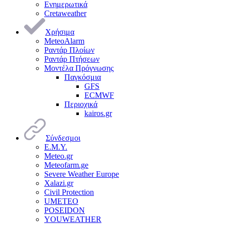
Ενημερωτικά
Cretaweather
Χρήσιμα
MeteoAlarm
Ραντάρ Πλοίων
Ραντάρ Πτήσεων
Μοντέλα Πρόγνωσης
Παγκόσμια
GFS
ECMWF
Περιοχικά
kairos.gr
Σύνδεσμοι
Ε.Μ.Υ.
Meteo.gr
Meteofarm.ge
Severe Weather Europe
Xalazi.gr
Civil Protection
UMETEO
POSEIDON
YOUWEATHER