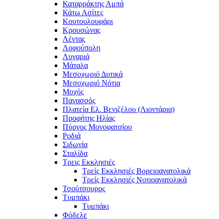
Καταρράκτης Αμπά
Κάτω Ασίτες
Κουτουλουφάρι
Κρουσώνας
Λέντας
Λοφούπολη
Λυγαριά
Μάταλα
Μεσοχωριό Δυτικά
Μεσοχωριό Νότια
Μοχός
Πανασσός
Πλατεία Ελ. Βενιζέλου (Λιοντάρια)
Προφήτης Ηλίας
Πύργος Μονοφατσίου
Ροδιά
Σιδωνία
Σταλίδα
Τρεις Εκκλησιές
Τρείς Εκκλησιές Βορειοανατολικά
Τρείς Εκκλησιές Νοτιοανατολικά
Τσούτσουρος
Τυμπάκι
Τυμπάκι
Φόδελε