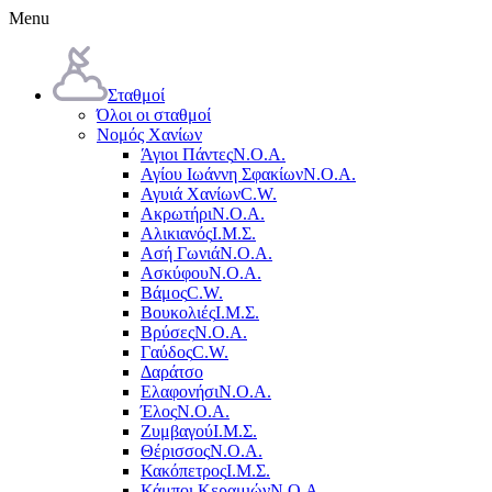
Menu
Σταθμοί
Όλοι οι σταθμοί
Νομός Χανίων
Άγιοι Πάντες
Ν.Ο.Α.
Αγίου Ιωάννη Σφακίων
Ν.Ο.Α.
Αγυιά Χανίων
C.W.
Ακρωτήρι
Ν.Ο.Α.
Αλικιανός
Ι.Μ.Σ.
Ασή Γωνιά
Ν.Ο.Α.
Ασκύφου
Ν.Ο.Α.
Βάμος
C.W.
Βουκολιές
Ι.Μ.Σ.
Βρύσες
Ν.Ο.Α.
Γαύδος
C.W.
Δαράτσο
Ελαφονήσι
Ν.Ο.Α.
Έλος
Ν.Ο.Α.
Ζυμβαγού
Ι.Μ.Σ.
Θέρισσος
Ν.Ο.Α.
Κακόπετρος
Ι.Μ.Σ.
Κάμποι Κεραμιών
Ν.Ο.Α.