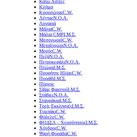
Κάτω Ασίτες
Κλήμα
Κρουσώνας
C.W.
Λέντας
Ν.Ο.Α.
Λυγαριά
Μάλια
C.W.
Μάλια CMP
Ι.Μ.Σ.
Μεσοχωριό
C.W.
Μεταξοχώρι
Ν.Ο.Α.
Μοχός
C.W.
Πεζά
Ν.Ο.Α.
Πετροκεφάλι
Ν.Ο.Α.
Πλώρα
Ι.Μ.Σ.
Προφήτης Ηλίας
C.W.
Πυράθι
Ι.Μ.Σ.
Πύργος
Σίβας Φαιστού
Ι.Μ.Σ.
Στάβιες
Ν.Ο.Α.
Σταυράκια
Ι.Μ.Σ.
Τρείς Εκκλησιές
Ι.Μ.Σ.
Τυμπάκι
C.W.
Φόδελε
C.W.
ΦΟΔΣΑ – Χερσόνησος
Ι.Μ.Σ.
Χόνδρος
C.W.
Ψαρή Φοράδα
C.W.