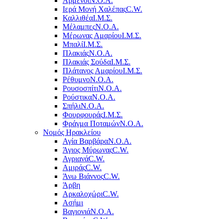
Αρμένοι
Ν.Ο.Α.
Ιερά Μονή Χαλέπας
C.W.
Καλλιθέα
Ι.Μ.Σ.
Μέλαμπες
Ν.Ο.Α.
Μέρωνας Αμαρίου
Ι.Μ.Σ.
Μπαλί
Ι.Μ.Σ.
Πλακιάς
Ν.Ο.Α.
Πλακιάς Σούδα
Ι.Μ.Σ.
Πλάτανος Αμαρίου
Ι.Μ.Σ.
Ρέθυμνο
Ν.Ο.Α.
Ρουσοσπίτι
Ν.Ο.Α.
Ρούστικα
Ν.Ο.Α.
Σπήλι
Ν.Ο.Α.
Φουρφουράς
Ι.Μ.Σ.
Φράγμα Ποταμών
Ν.Ο.Α.
Νομός Ηρακλείου
Αγία Βαρβάρα
Ν.Ο.Α.
Άγιος Μύρωνας
C.W.
Αγριανά
C.W.
Αμιράς
C.W.
Άνω Βιάννος
C.W.
Άρβη
Αρκαλοχώρι
C.W.
Ασήμι
Βαγιονιά
Ν.Ο.Α.