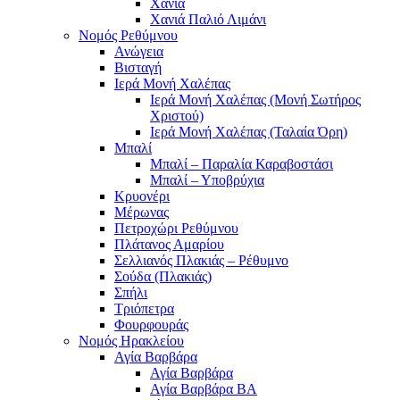
Χανιά
Χανιά Παλιό Λιμάνι
Νομός Ρεθύμνου
Ανώγεια
Βισταγή
Ιερά Μονή Χαλέπας
Ιερά Μονή Χαλέπας (Μονή Σωτήρος
Χριστού)
Ιερά Μονή Χαλέπας (Ταλαία Όρη)
Μπαλί
Μπαλί – Παραλία Καραβοστάσι
Μπαλί – Υποβρύχια
Κρυονέρι
Μέρωνας
Πετροχώρι Ρεθύμνου
Πλάτανος Αμαρίου
Σελλιανός Πλακιάς – Ρέθυμνο
Σούδα (Πλακιάς)
Σπήλι
Τριόπετρα
Φουρφουράς
Νομός Ηρακλείου
Αγία Βαρβάρα
Αγία Βαρβάρα
Αγία Βαρβάρα ΒΑ