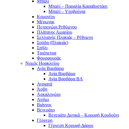
Μπαλί
Μπαλί – Παραλία Καραβοστάσι
Μπαλί – Υποβρύχια
Κρυονέρι
Μέρωνας
Πετροχώρι Ρεθύμνου
Πλάτανος Αμαρίου
Σελλιανός Πλακιάς – Ρέθυμνο
Σούδα (Πλακιάς)
Σπήλι
Τριόπετρα
Φουρφουράς
Νομός Ηρακλείου
Αγία Βαρβάρα
Αγία Βαρβάρα
Αγία Βαρβάρα ΒΑ
Αγριανά
Άρβη
Αρκαλοχώρι
Ασήμι
Βιάννος
Βενεράτο
Βενεράτο Δυτικά – Κορυφή Κουδούνι
Γέργερη
Γέργερη Κορυφή Δάρου