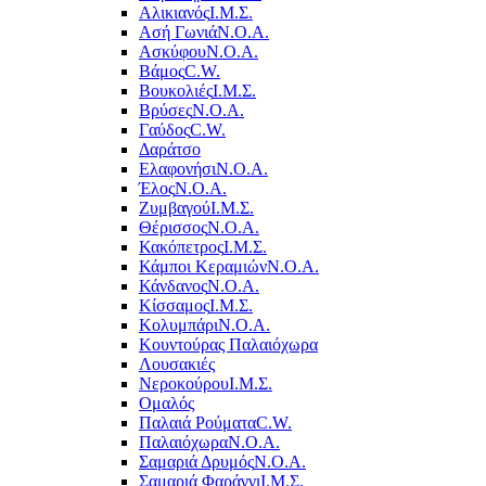
Αλικιανός
Ι.Μ.Σ.
Ασή Γωνιά
Ν.Ο.Α.
Ασκύφου
Ν.Ο.Α.
Βάμος
C.W.
Βουκολιές
Ι.Μ.Σ.
Βρύσες
Ν.Ο.Α.
Γαύδος
C.W.
Δαράτσο
Ελαφονήσι
Ν.Ο.Α.
Έλος
Ν.Ο.Α.
Ζυμβαγού
Ι.Μ.Σ.
Θέρισσος
Ν.Ο.Α.
Κακόπετρος
Ι.Μ.Σ.
Κάμποι Κεραμιών
Ν.Ο.Α.
Κάνδανος
Ν.Ο.Α.
Κίσσαμος
Ι.Μ.Σ.
Κολυμπάρι
Ν.Ο.Α.
Κουντούρας Παλαιόχωρα
Λουσακιές
Νεροκούρου
Ι.Μ.Σ.
Ομαλός
Παλαιά Ρούματα
C.W.
Παλαιόχωρα
Ν.Ο.Α.
Σαμαριά Δρυμός
Ν.Ο.Α.
Σαμαριά Φαράγγι
Ι.Μ.Σ.