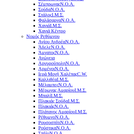
Σέμπρωνας
Ν.Ο.Α.
Σούδα
Ν.Ο.Α.
Στάλος
Ι.Μ.Σ.
Φαλάσαρνα
Ν.Ο.Α.
Χανιά
Ι.Μ.Σ.
Χανιά Κέντρο
Νομός Ρεθύμνου
Αγίου Ανδρέα
Ν.Ο.Α.
Άδελε
Ν.Ο.Α.
Άμνατος
Ν.Ο.Α.
Ανώγεια
Αργυρούπολη
Ν.Ο.Α.
Αρμένοι
Ν.Ο.Α.
Ιερά Μονή Χαλέπας
C.W.
Καλλιθέα
Ι.Μ.Σ.
Μέλαμπες
Ν.Ο.Α.
Μέρωνας Αμαρίου
Ι.Μ.Σ.
Μπαλί
Ι.Μ.Σ.
Πλακιάς Σούδα
Ι.Μ.Σ.
Πλακιάς
Ν.Ο.Α.
Πλάτανος Αμαρίου
Ι.Μ.Σ.
Ρέθυμνο
Ν.Ο.Α.
Ρουσοσπίτι
Ν.Ο.Α.
Ρούστικα
Ν.Ο.Α.
Σπήλι
Ν.Ο.Α.