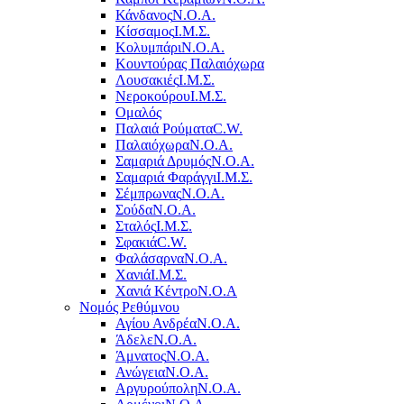
Κάνδανος
Ν.Ο.Α.
Κίσσαμος
Ι.Μ.Σ.
Κολυμπάρι
Ν.Ο.Α.
Κουντούρας Παλαιόχωρα
Λουσακιές
Ι.Μ.Σ.
Νεροκούρου
Ι.Μ.Σ.
Ομαλός
Παλαιά Ρούματα
C.W.
Παλαιόχωρα
Ν.Ο.Α.
Σαμαριά Δρυμός
Ν.Ο.Α.
Σαμαριά Φαράγγι
Ι.Μ.Σ.
Σέμπρωνας
Ν.Ο.Α.
Σούδα
Ν.Ο.Α.
Σταλός
Ι.Μ.Σ.
Σφακιά
C.W.
Φαλάσαρνα
Ν.Ο.Α.
Χανιά
Ι.Μ.Σ.
Χανιά Κέντρο
N.O.A
Νομός Ρεθύμνου
Αγίου Ανδρέα
Ν.Ο.Α.
Άδελε
Ν.Ο.Α.
Άμνατος
Ν.Ο.Α.
Ανώγεια
Ν.Ο.Α.
Αργυρούπολη
Ν.Ο.Α.