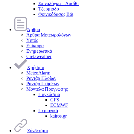
Σπιναλόγκα – Λασίθι
Τζερμιάδο
Φοινικόδασος Βάι
Άρθρα
Άρθρα Μετεωρολόγων
Υετός
Επίκαιρα
Ενημερωτικά
Cretaweather
Χρήσιμα
MeteoAlarm
Ραντάρ Πλοίων
Ραντάρ Πτήσεων
Μοντέλα Πρόγνωσης
Παγκόσμια
GFS
ECMWF
Περιοχικά
kairos.gr
Σύνδεσμοι