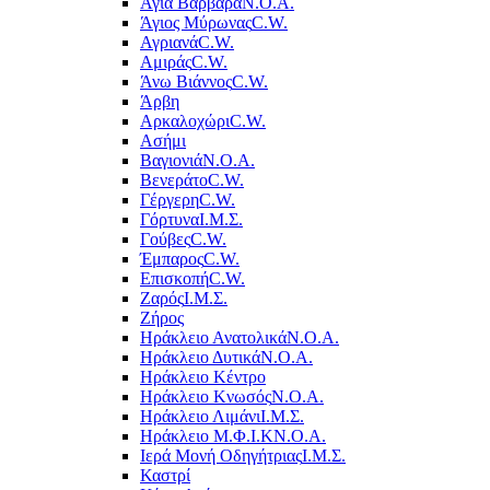
Αγία Βαρβάρα
Ν.Ο.Α.
Άγιος Μύρωνας
C.W.
Αγριανά
C.W.
Αμιράς
C.W.
Άνω Βιάννος
C.W.
Άρβη
Αρκαλοχώρι
C.W.
Ασήμι
Βαγιονιά
Ν.Ο.Α.
Βενεράτο
C.W.
Γέργερη
C.W.
Γόρτυνα
Ι.Μ.Σ.
Γούβες
C.W.
Έμπαρος
C.W.
Επισκοπή
C.W.
Ζαρός
Ι.Μ.Σ.
Ζήρος
Ηράκλειο Ανατολικά
Ν.Ο.Α.
Ηράκλειο Δυτικά
Ν.Ο.Α.
Ηράκλειο Κέντρο
Ηράκλειο Κνωσός
Ν.Ο.Α.
Ηράκλειο Λιμάνι
Ι.Μ.Σ.
Ηράκλειο Μ.Φ.Ι.Κ
Ν.Ο.Α.
Ιερά Μονή Οδηγήτριας
Ι.Μ.Σ.
Καστρί