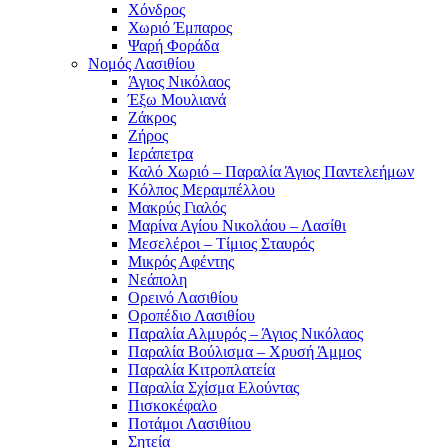
Χόνδρος
Χωριό Έμπαρος
Ψαρή Φοράδα
Νομός Λασιθίου
Άγιος Νικόλαος
Έξω Μουλιανά
Ζάκρος
Ζήρος
Ιεράπετρα
Καλό Χωριό – Παραλία Άγιος Παντελεήμων
Κόλπος Μεραμπέλλου
Μακρύς Γιαλός
Μαρίνα Αγίου Νικολάου – Λασίθι
Μεσελέροι – Τίμιος Σταυρός
Μικρός Αφέντης
Νεάπολη
Ορεινό Λασιθίου
Οροπέδιο Λασιθίου
Παραλία Αλμυρός – Άγιος Νικόλαος
Παραλία Βούλισμα – Χρυσή Άμμος
Παραλία Κιτροπλατεία
Παραλία Σχίσμα Ελούντας
Πισκοκέφαλο
Ποτάμοι Λασιθίιου
Σητεία