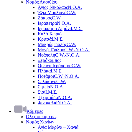
Νομός Λασιθίου
Άγιος Νικόλαος
Ν.Ο.Α.
Έξω Μουλιανά
C.W.
Ζάκρος
C.W.
Ιεράπετρα
Ν.Ο.Α.
Ιεράπετρα Λιμάνι
Ι.Μ.Σ.
Καλό Χωριό
Κριτσά
Ι.Μ.Σ.
Μακρύς Γιαλός
C.W.
Μονή Τόπλου
C.W.-Ν.Ο.Α.
Νεάπολη
C.W.-Ν.Ο.Α.
Ξερόκαμπος
Ορεινό Ιεράπετρα
C.W.
Πλάκα
Ι.Μ.Σ.
Ποτάμοι
C.W.-Ν.Ο.Α.
Σελάκανο
C.W.
Σητεία
Ν.Ο.Α.
Σισί
Ι.Μ.Σ.
Τζερμιάδο
Ν.Ο.Α.
Φινοκαλιά
Ν.Ο.Α.
Κάμερες
Όλες οι κάμερες
Νομός Χανίων
Αγία Μαρίνα – Χανιά