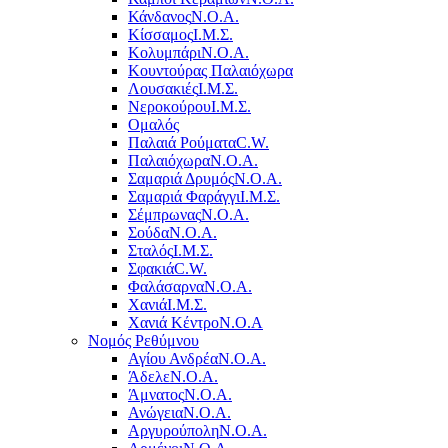
Κάνδανος
Ν.Ο.Α.
Κίσσαμος
Ι.Μ.Σ.
Κολυμπάρι
Ν.Ο.Α.
Κουντούρας Παλαιόχωρα
Λουσακιές
Ι.Μ.Σ.
Νεροκούρου
Ι.Μ.Σ.
Ομαλός
Παλαιά Ρούματα
C.W.
Παλαιόχωρα
Ν.Ο.Α.
Σαμαριά Δρυμός
Ν.Ο.Α.
Σαμαριά Φαράγγι
Ι.Μ.Σ.
Σέμπρωνας
Ν.Ο.Α.
Σούδα
Ν.Ο.Α.
Σταλός
Ι.Μ.Σ.
Σφακιά
C.W.
Φαλάσαρνα
Ν.Ο.Α.
Χανιά
Ι.Μ.Σ.
Χανιά Κέντρο
N.O.A
Νομός Ρεθύμνου
Αγίου Ανδρέα
Ν.Ο.Α.
Άδελε
Ν.Ο.Α.
Άμνατος
Ν.Ο.Α.
Ανώγεια
Ν.Ο.Α.
Αργυρούπολη
Ν.Ο.Α.