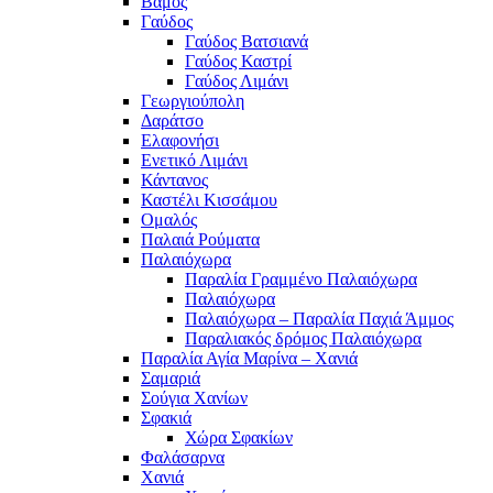
Βάμος
Γαύδος
Γαύδος Βατσιανά
Γαύδος Καστρί
Γαύδος Λιμάνι
Γεωργιούπολη
Δαράτσο
Ελαφονήσι
Ενετικό Λιμάνι
Κάντανος
Καστέλι Κισσάμου
Ομαλός
Παλαιά Ρούματα
Παλαιόχωρα
Παραλία Γραμμένο Παλαιόχωρα
Παλαιόχωρα
Παλαιόχωρα – Παραλία Παχιά Άμμος
Παραλιακός δρόμος Παλαιόχωρα
Παραλία Αγία Μαρίνα – Χανιά
Σαμαριά
Σούγια Χανίων
Σφακιά
Χώρα Σφακίων
Φαλάσαρνα
Χανιά