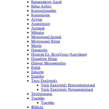
Καταρράκτης Αμπά
Κάτω Ασίτες
Κουτουλουφάρι
Κρουσώνας
Λέντας
Λοφούπολη
Λυγαριά
Μάταλα
Μεσοχωριό Δυτικά
Μεσοχωριό Νότια
Μοχός
Πανασσός
Πλατεία Ελ. Βενιζέλου (Λιοντάρια)
Προφήτης Ηλίας
Πύργος Μονοφατσίου
Ροδιά
Σιδωνία
Σταλίδα
Τρεις Εκκλησιές
Τρείς Εκκλησιές Βορειοανατολικά
Τρείς Εκκλησιές Νοτιοανατολικά
Τσούτσουρος
Τυμπάκι
Τυμπάκι
Φόδελε