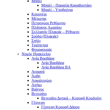
Μπαλί
Μπαλί – Παραλία Καραβοστάσι
Μπαλί – Υποβρύχια
Κρυονέρι
Μέρωνας
Πετροχώρι Ρεθύμνου
Πλάτανος Αμαρίου
Σελλιανός Πλακιάς – Ρέθυμνο
Σούδα (Πλακιάς)
Σπήλι
Τριόπετρα
Φουρφουράς
Νομός Ηρακλείου
Αγία Βαρβάρα
Αγία Βαρβάρα
Αγία Βαρβάρα ΒΑ
Αγριανά
Άρβη
Αρκαλοχώρι
Ασήμι
Βιάννος
Βενεράτο
Βενεράτο Δυτικά – Κορυφή Κουδούνι
Γέργερη
Γέργερη Κορυφή Δάρου