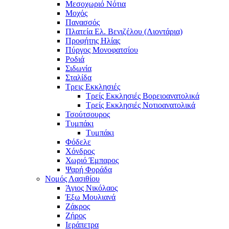
Μεσοχωριό Νότια
Μοχός
Πανασσός
Πλατεία Ελ. Βενιζέλου (Λιοντάρια)
Προφήτης Ηλίας
Πύργος Μονοφατσίου
Ροδιά
Σιδωνία
Σταλίδα
Τρεις Εκκλησιές
Τρείς Εκκλησιές Βορειοανατολικά
Τρείς Εκκλησιές Νοτιοανατολικά
Τσούτσουρος
Τυμπάκι
Τυμπάκι
Φόδελε
Χόνδρος
Χωριό Έμπαρος
Ψαρή Φοράδα
Νομός Λασιθίου
Άγιος Νικόλαος
Έξω Μουλιανά
Ζάκρος
Ζήρος
Ιεράπετρα