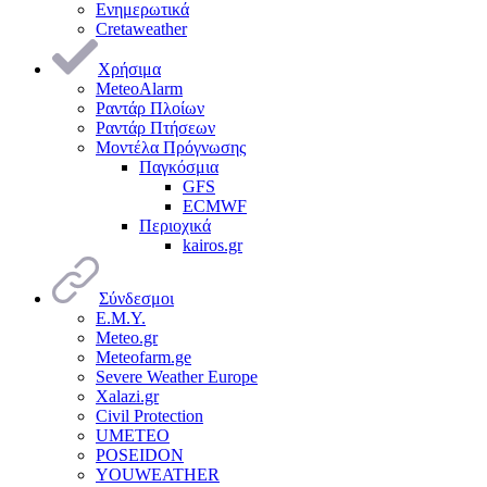
Ενημερωτικά
Cretaweather
Χρήσιμα
MeteoAlarm
Ραντάρ Πλοίων
Ραντάρ Πτήσεων
Μοντέλα Πρόγνωσης
Παγκόσμια
GFS
ECMWF
Περιοχικά
kairos.gr
Σύνδεσμοι
Ε.Μ.Υ.
Meteo.gr
Meteofarm.ge
Severe Weather Europe
Xalazi.gr
Civil Protection
UMETEO
POSEIDON
YOUWEATHER