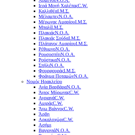
Αρμένοι
Ν.Ο.Α.
Ιερά Μονή Χαλέπας
C.W.
Καλλιθέα
Ι.Μ.Σ.
Μέλαμπες
Ν.Ο.Α.
Μέρωνας Αμαρίου
Ι.Μ.Σ.
Μπαλί
Ι.Μ.Σ.
Πλακιάς
Ν.Ο.Α.
Πλακιάς Σούδα
Ι.Μ.Σ.
Πλάτανος Αμαρίου
Ι.Μ.Σ.
Ρέθυμνο
Ν.Ο.Α.
Ρουσοσπίτι
Ν.Ο.Α.
Ρούστικα
Ν.Ο.Α.
Σπήλι
Ν.Ο.Α.
Φουρφουράς
Ι.Μ.Σ.
Φράγμα Ποταμών
Ν.Ο.Α.
Νομός Ηρακλείου
Αγία Βαρβάρα
Ν.Ο.Α.
Άγιος Μύρωνας
C.W.
Αγριανά
C.W.
Αμιράς
C.W.
Άνω Βιάννος
C.W.
Άρβη
Αρκαλοχώρι
C.W.
Ασήμι
Βαγιονιά
Ν.Ο.Α.