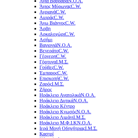
Αγία Βαρβάρα
Ν.Ο.Α.
Άγιος Μύρωνας
C.W.
Αγριανά
C.W.
Αμιράς
C.W.
Άνω Βιάννος
C.W.
Άρβη
Αρκαλοχώρι
C.W.
Ασήμι
Βαγιονιά
Ν.Ο.Α.
Βενεράτο
C.W.
Γέργερη
C.W.
Γόρτυνα
Ι.Μ.Σ.
Γούβες
C.W.
Έμπαρος
C.W.
Επισκοπή
C.W.
Ζαρός
Ι.Μ.Σ.
Ζήρος
Ηράκλειο Ανατολικά
Ν.Ο.Α.
Ηράκλειο Δυτικά
Ν.Ο.Α.
Ηράκλειο Κέντρο
Ηράκλειο Κνωσός
Ν.Ο.Α.
Ηράκλειο Λιμάνι
Ι.Μ.Σ.
Ηράκλειο Μ.Φ.Ι.Κ
Ν.Ο.Α.
Ιερά Μονή Οδηγήτριας
Ι.Μ.Σ.
Καστρί