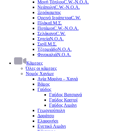
Μονή Τόπλου
C.W.-Ν.Ο.Α.
Νεάπολη
C.W.-Ν.Ο.Α.
Ξερόκαμπος
Ορεινό Ιεράπετρα
C.W.
Πλάκα
Ι.Μ.Σ.
Ποτάμοι
C.W.-Ν.Ο.Α.
Σελάκανο
C.W.
Σητεία
Ν.Ο.Α.
Σισί
Ι.Μ.Σ.
Τζερμιάδο
Ν.Ο.Α.
Φινοκαλιά
Ν.Ο.Α.
Κάμερες
Όλες οι κάμερες
Νομός Χανίων
Αγία Μαρίνα – Χανιά
Βάμος
Γαύδος
Γαύδος Βατσιανά
Γαύδος Καστρί
Γαύδος Λιμάνι
Γεωργιούπολη
Δαράτσο
Ελαφονήσι
Ενετικό Λιμάνι