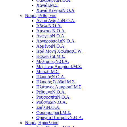
Φαλάσαρνα
Ν.Ο.Α.
Χανιά
Ι.Μ.Σ.
Χανιά Κέντρο
N.O.A
Νομός Ρεθύμνου
Αγίου Ανδρέα
Ν.Ο.Α.
Άδελε
Ν.Ο.Α.
Άμνατος
Ν.Ο.Α.
Ανώγεια
Ν.Ο.Α.
Αργυρούπολη
Ν.Ο.Α.
Αρμένοι
Ν.Ο.Α.
Ιερά Μονή Χαλέπας
C.W.
Καλλιθέα
Ι.Μ.Σ.
Μέλαμπες
Ν.Ο.Α.
Μέρωνας Αμαρίου
Ι.Μ.Σ.
Μπαλί
Ι.Μ.Σ.
Πλακιάς
Ν.Ο.Α.
Πλακιάς Σούδα
Ι.Μ.Σ.
Πλάτανος Αμαρίου
Ι.Μ.Σ.
Ρέθυμνο
Ν.Ο.Α.
Ρουσοσπίτι
Ν.Ο.Α.
Ρούστικα
Ν.Ο.Α.
Σπήλι
Ν.Ο.Α.
Φουρφουράς
Ι.Μ.Σ.
Φράγμα Ποταμών
Ν.Ο.Α.
Νομός Ηρακλείου