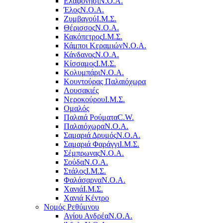
Ελαφονήσι
Ν.Ο.Α.
Έλος
Ν.Ο.Α.
Ζυμβαγού
Ι.Μ.Σ.
Θέρισσος
Ν.Ο.Α.
Κακόπετρος
Ι.Μ.Σ.
Κάμποι Κεραμιών
Ν.Ο.Α.
Κάνδανος
Ν.Ο.Α.
Κίσσαμος
Ι.Μ.Σ.
Κολυμπάρι
Ν.Ο.Α.
Κουντούρας Παλαιόχωρα
Λουσακιές
Νεροκούρου
Ι.Μ.Σ.
Ομαλός
Παλαιά Ρούματα
C.W.
Παλαιόχωρα
Ν.Ο.Α.
Σαμαριά Δρυμός
Ν.Ο.Α.
Σαμαριά Φαράγγι
Ι.Μ.Σ.
Σέμπρωνας
Ν.Ο.Α.
Σούδα
Ν.Ο.Α.
Στάλος
Ι.Μ.Σ.
Φαλάσαρνα
Ν.Ο.Α.
Χανιά
Ι.Μ.Σ.
Χανιά Κέντρο
Νομός Ρεθύμνου
Αγίου Ανδρέα
Ν.Ο.Α.