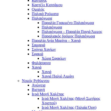
Κάντανος
Καστέλι Κισσάμου
Ομαλός
Παλαιά Ρούματα
Παλαιόχωρα
Παραλία Γραμμένο Παλαιόχωρα
Παλαιόχωρα
Παλαιόχωρα – Παραλία Παχιά Άμμος
Παραλιακός δρόμος Παλαιόχωρα
Παραλία Αγία Μαρίνα – Χανιά
Σαμαριά
Σούγια Χανίων
Σφακιά
Χώρα Σφακίων
Φαλάσαρνα
Χανιά
Χανιά
Χανιά Παλιό Λιμάνι
Νομός Ρεθύμνου
Ανώγεια
Βισταγή
Ιερά Μονή Χαλέπας
Ιερά Μονή Χαλέπας (Μονή Σωτήρος
Χριστού)
Ιερά Μονή Χαλέπας (Ταλαία Όρη)