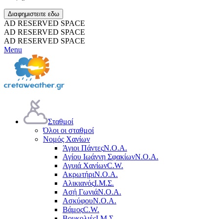
Διαφημιστειτε εδω
AD RESERVED SPACE
AD RESERVED SPACE
AD RESERVED SPACE
Menu
Σταθμοί
Όλοι οι σταθμοί
Νομός Χανίων
Άγιοι Πάντες
Ν.Ο.Α.
Αγίου Ιωάννη Σφακίων
Ν.Ο.Α.
Αγυιά Χανίων
C.W.
Ακρωτήρι
Ν.Ο.Α.
Αλικιανός
Ι.Μ.Σ.
Ασή Γωνιά
Ν.Ο.Α.
Ασκύφου
Ν.Ο.Α.
Βάμος
C.W.
Βουκολιές
Ι.Μ.Σ.