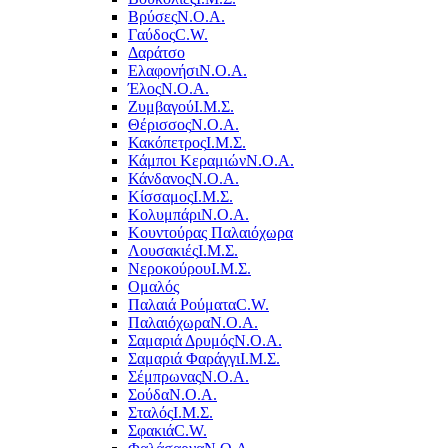
Βρύσες
Ν.Ο.Α.
Γαύδος
C.W.
Δαράτσο
Ελαφονήσι
Ν.Ο.Α.
Έλος
Ν.Ο.Α.
Ζυμβαγού
Ι.Μ.Σ.
Θέρισσος
Ν.Ο.Α.
Κακόπετρος
Ι.Μ.Σ.
Κάμποι Κεραμιών
Ν.Ο.Α.
Κάνδανος
Ν.Ο.Α.
Κίσσαμος
Ι.Μ.Σ.
Κολυμπάρι
Ν.Ο.Α.
Κουντούρας Παλαιόχωρα
Λουσακιές
Ι.Μ.Σ.
Νεροκούρου
Ι.Μ.Σ.
Ομαλός
Παλαιά Ρούματα
C.W.
Παλαιόχωρα
Ν.Ο.Α.
Σαμαριά Δρυμός
Ν.Ο.Α.
Σαμαριά Φαράγγι
Ι.Μ.Σ.
Σέμπρωνας
Ν.Ο.Α.
Σούδα
Ν.Ο.Α.
Σταλός
Ι.Μ.Σ.
Σφακιά
C.W.