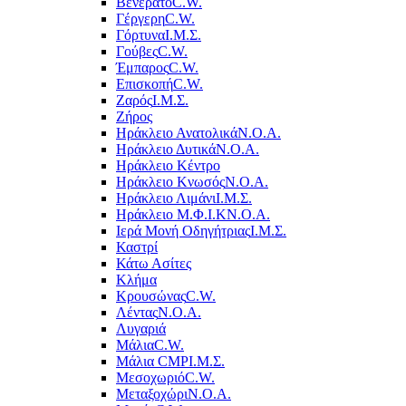
Βενεράτο
C.W.
Γέργερη
C.W.
Γόρτυνα
Ι.Μ.Σ.
Γούβες
C.W.
Έμπαρος
C.W.
Επισκοπή
C.W.
Ζαρός
Ι.Μ.Σ.
Ζήρος
Ηράκλειο Ανατολικά
Ν.Ο.Α.
Ηράκλειο Δυτικά
Ν.Ο.Α.
Ηράκλειο Κέντρο
Ηράκλειο Κνωσός
Ν.Ο.Α.
Ηράκλειο Λιμάνι
Ι.Μ.Σ.
Ηράκλειο Μ.Φ.Ι.Κ
Ν.Ο.Α.
Ιερά Μονή Οδηγήτριας
Ι.Μ.Σ.
Καστρί
Κάτω Ασίτες
Κλήμα
Κρουσώνας
C.W.
Λέντας
Ν.Ο.Α.
Λυγαριά
Μάλια
C.W.
Μάλια CMP
Ι.Μ.Σ.
Μεσοχωριό
C.W.
Μεταξοχώρι
Ν.Ο.Α.