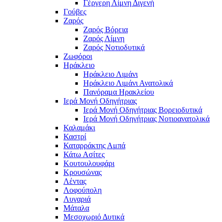
Γέργερη Λίμνη Διγενή
Γούβες
Ζαρός
Ζαρός Βόρεια
Ζαρός Λίμνη
Ζαρός Νοτιοδυτικά
Ζωφόροι
Ηράκλειο
Ηράκλειο Λιμάνι
Ηράκλειο Λιμάνι Ανατολικά
Πανόραμα Ηρακλείου
Ιερά Μονή Οδηγήτριας
Ιερά Μονή Οδηγήτριας Βορειοδυτικά
Ιερά Μονή Οδηγήτριας Νοτιοανατολικά
Καλαμάκι
Καστρί
Καταρράκτης Αμπά
Κάτω Ασίτες
Κουτουλουφάρι
Κρουσώνας
Λέντας
Λοφούπολη
Λυγαριά
Μάταλα
Μεσοχωριό Δυτικά