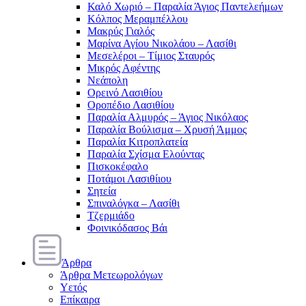
Καλό Χωριό – Παραλία Άγιος Παντελεήμων
Κόλπος Μεραμπέλλου
Μακρύς Γιαλός
Μαρίνα Αγίου Νικολάου – Λασίθι
Μεσελέροι – Τίμιος Σταυρός
Μικρός Αφέντης
Νεάπολη
Ορεινό Λασιθίου
Οροπέδιο Λασιθίου
Παραλία Αλμυρός – Άγιος Νικόλαος
Παραλία Βούλισμα – Χρυσή Άμμος
Παραλία Κιτροπλατεία
Παραλία Σχίσμα Ελούντας
Πισκοκέφαλο
Ποτάμοι Λασιθίιου
Σητεία
Σπιναλόγκα – Λασίθι
Τζερμιάδο
Φοινικόδασος Βάι
Άρθρα
Άρθρα Μετεωρολόγων
Υετός
Επίκαιρα