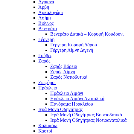
Αγριανά
Άρβη
Αρκαλοχώρι
Ασήμι
Βιάννος
Βενεράτο
Βενεράτο Δυτικά – Κορυφή Κουδούνι
Γέργερη
Γέργερη Κορυφή Δάρου
Γέργερη Λίμνη Διγενή
Γούβες
Ζαρός
Ζαρός Βόρεια
Ζαρός Λίμνη
Ζαρός Νοτιοδυτικά
Ζωφόροι
Ηράκλειο
Ηράκλειο Λιμάνι
Ηράκλειο Λιμάνι Ανατολικά
Πανόραμα Ηρακλείου
Ιερά Μονή Οδηγήτριας
Ιερά Μονή Οδηγήτριας Βορειοδυτικά
Ιερά Μονή Οδηγήτριας Νοτιοανατολικά
Καλαμάκι
Καστρί