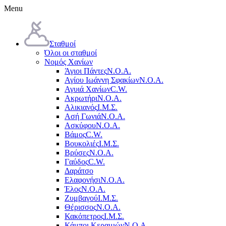
Menu
Σταθμοί
Όλοι οι σταθμοί
Νομός Χανίων
Άγιοι Πάντες
Ν.Ο.Α.
Αγίου Ιωάννη Σφακίων
Ν.Ο.Α.
Αγυιά Χανίων
C.W.
Ακρωτήρι
Ν.Ο.Α.
Αλικιανός
Ι.Μ.Σ.
Ασή Γωνιά
Ν.Ο.Α.
Ασκύφου
Ν.Ο.Α.
Βάμος
C.W.
Βουκολιές
Ι.Μ.Σ.
Βρύσες
Ν.Ο.Α.
Γαύδος
C.W.
Δαράτσο
Ελαφονήσι
Ν.Ο.Α.
Έλος
Ν.Ο.Α.
Ζυμβαγού
Ι.Μ.Σ.
Θέρισσος
Ν.Ο.Α.
Κακόπετρος
Ι.Μ.Σ.
Κάμποι Κεραμιών
Ν.Ο.Α.