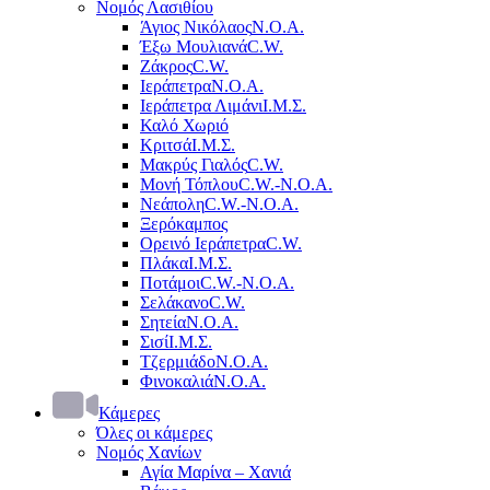
Νομός Λασιθίου
Άγιος Νικόλαος
Ν.Ο.Α.
Έξω Μουλιανά
C.W.
Ζάκρος
C.W.
Ιεράπετρα
Ν.Ο.Α.
Ιεράπετρα Λιμάνι
Ι.Μ.Σ.
Καλό Χωριό
Κριτσά
Ι.Μ.Σ.
Μακρύς Γιαλός
C.W.
Μονή Τόπλου
C.W.-Ν.Ο.Α.
Νεάπολη
C.W.-Ν.Ο.Α.
Ξερόκαμπος
Ορεινό Ιεράπετρα
C.W.
Πλάκα
Ι.Μ.Σ.
Ποτάμοι
C.W.-Ν.Ο.Α.
Σελάκανο
C.W.
Σητεία
Ν.Ο.Α.
Σισί
Ι.Μ.Σ.
Τζερμιάδο
Ν.Ο.Α.
Φινοκαλιά
Ν.Ο.Α.
Κάμερες
Όλες οι κάμερες
Νομός Χανίων
Αγία Μαρίνα – Χανιά