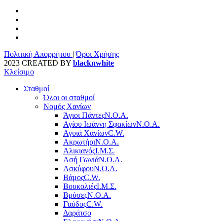
Πολιτική Απορρήτου
|
Όροι Χρήσης
2023 CREATED BY
blacknwhite
Κλείσιμο
Σταθμοί
Όλοι οι σταθμοί
Νομός Χανίων
Άγιοι Πάντες
Ν.Ο.Α.
Αγίου Ιωάννη Σφακίων
Ν.Ο.Α.
Αγυιά Χανίων
C.W.
Ακρωτήρι
Ν.Ο.Α.
Αλικιανός
Ι.Μ.Σ.
Ασή Γωνιά
Ν.Ο.Α.
Ασκύφου
Ν.Ο.Α.
Βάμος
C.W.
Βουκολιές
Ι.Μ.Σ.
Βρύσες
Ν.Ο.Α.
Γαύδος
C.W.
Δαράτσο