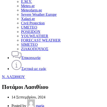
Ε.Μ.Υ.
Meteo.gr
Meteofarm.ge
Severe Weather Europe
Xalazi.gr
Civil Protection
UMETEO
POSEIDON
YOUWEATHER
FORECAST WEATHER
SIMETEO
ΖΙΑΚΟΠΟΥΛΟΣ
Επικοινωνία
Σχετικά με εμάς
Ν. ΛΑΣΙΘΙΟΥ
Ποτάμοι Λασιθίιου
14 Σεπτεμβρίου, 2024
Posted by
maria