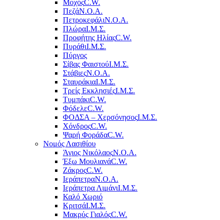
Μοχός
C.W.
Πεζά
Ν.Ο.Α.
Πετροκεφάλι
Ν.Ο.Α.
Πλώρα
Ι.Μ.Σ.
Προφήτης Ηλίας
C.W.
Πυράθι
Ι.Μ.Σ.
Πύργος
Σίβας Φαιστού
Ι.Μ.Σ.
Στάβιες
Ν.Ο.Α.
Σταυράκια
Ι.Μ.Σ.
Τρείς Εκκλησιές
Ι.Μ.Σ.
Τυμπάκι
C.W.
Φόδελε
C.W.
ΦΟΔΣΑ – Χερσόνησος
Ι.Μ.Σ.
Χόνδρος
C.W.
Ψαρή Φοράδα
C.W.
Νομός Λασιθίου
Άγιος Νικόλαος
Ν.Ο.Α.
Έξω Μουλιανά
C.W.
Ζάκρος
C.W.
Ιεράπετρα
Ν.Ο.Α.
Ιεράπετρα Λιμάνι
Ι.Μ.Σ.
Καλό Χωριό
Κριτσά
Ι.Μ.Σ.
Μακρύς Γιαλός
C.W.