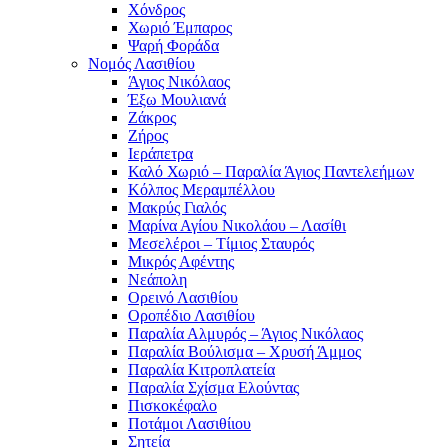
Χόνδρος
Χωριό Έμπαρος
Ψαρή Φοράδα
Νομός Λασιθίου
Άγιος Νικόλαος
Έξω Μουλιανά
Ζάκρος
Ζήρος
Ιεράπετρα
Καλό Χωριό – Παραλία Άγιος Παντελεήμων
Κόλπος Μεραμπέλλου
Μακρύς Γιαλός
Μαρίνα Αγίου Νικολάου – Λασίθι
Μεσελέροι – Τίμιος Σταυρός
Μικρός Αφέντης
Νεάπολη
Ορεινό Λασιθίου
Οροπέδιο Λασιθίου
Παραλία Αλμυρός – Άγιος Νικόλαος
Παραλία Βούλισμα – Χρυσή Άμμος
Παραλία Κιτροπλατεία
Παραλία Σχίσμα Ελούντας
Πισκοκέφαλο
Ποτάμοι Λασιθίιου
Σητεία