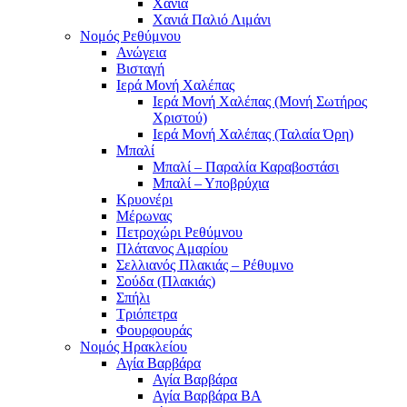
Χανιά
Χανιά Παλιό Λιμάνι
Νομός Ρεθύμνου
Ανώγεια
Βισταγή
Ιερά Μονή Χαλέπας
Ιερά Μονή Χαλέπας (Μονή Σωτήρος
Χριστού)
Ιερά Μονή Χαλέπας (Ταλαία Όρη)
Μπαλί
Μπαλί – Παραλία Καραβοστάσι
Μπαλί – Υποβρύχια
Κρυονέρι
Μέρωνας
Πετροχώρι Ρεθύμνου
Πλάτανος Αμαρίου
Σελλιανός Πλακιάς – Ρέθυμνο
Σούδα (Πλακιάς)
Σπήλι
Τριόπετρα
Φουρφουράς
Νομός Ηρακλείου
Αγία Βαρβάρα
Αγία Βαρβάρα
Αγία Βαρβάρα ΒΑ