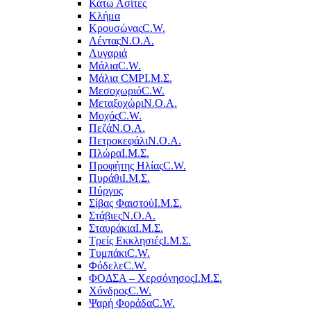
Κάτω Ασίτες
Κλήμα
Κρουσώνας
C.W.
Λέντας
Ν.Ο.Α.
Λυγαριά
Μάλια
C.W.
Μάλια CMP
Ι.Μ.Σ.
Μεσοχωριό
C.W.
Μεταξοχώρι
Ν.Ο.Α.
Μοχός
C.W.
Πεζά
Ν.Ο.Α.
Πετροκεφάλι
Ν.Ο.Α.
Πλώρα
Ι.Μ.Σ.
Προφήτης Ηλίας
C.W.
Πυράθι
Ι.Μ.Σ.
Πύργος
Σίβας Φαιστού
Ι.Μ.Σ.
Στάβιες
Ν.Ο.Α.
Σταυράκια
Ι.Μ.Σ.
Τρείς Εκκλησιές
Ι.Μ.Σ.
Τυμπάκι
C.W.
Φόδελε
C.W.
ΦΟΔΣΑ – Χερσόνησος
Ι.Μ.Σ.
Χόνδρος
C.W.
Ψαρή Φοράδα
C.W.