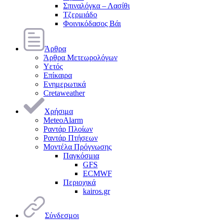
Σπιναλόγκα – Λασίθι
Τζερμιάδο
Φοινικόδασος Βάι
Άρθρα
Άρθρα Μετεωρολόγων
Υετός
Επίκαιρα
Ενημερωτικά
Cretaweather
Χρήσιμα
MeteoAlarm
Ραντάρ Πλοίων
Ραντάρ Πτήσεων
Μοντέλα Πρόγνωσης
Παγκόσμια
GFS
ECMWF
Περιοχικά
kairos.gr
Σύνδεσμοι