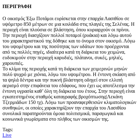
ΠΕΡΙΓΡΑΦΗ
Ο οικισμός Έξω Ποτάμοι ευρίσκεται στην επαρχία Λασιθίου σε
υψόμετρο 850 μέτρων σε μια κοιλάδα στις πλαγιές της Σελένας. Η
περιοχή είναι πλούσια σε βλάστηση, όπου κυριαρχούν οι πρίνοι.
Την περιοχή διασχίζουν πολλοί ποταμοί (ρυάκια) και λόγω αυτού
του χαρακτηριστικού της δόθηκε και το όνομα στον οικισμό. Λόγω
του υψομέτρου και της ποσότητας των υδάτων που προέρχονται
από τις πολλές πηγές, ιδιαίτερα κατά τη διάρκεια του χειμώνα,
ευδοκιμούν στην περιοχή καρυδιές, πλάτανοι, συκές, μηλιές,
χαρουπιές.
Το κλίμα της περιοχής κατά τη διάρκεια των χειμερινών μηνών
πολύ ψυχρό με χιόνια, λόγω του υψομέτρου. Η έντονη σκίαση από
τα ψηλά δέντρα και την πυκνή βλάστηση οδηγεί στον ελλιπή
αερισμό στην επιφάνεια του εδάφους, που έχει ως αποτέλεσμα την
έντονη υγρασία καθ’ όλη τη διάρκεια του έτους. Στην περιοχή είναι
εγκατεστημένος σταθμός καταγραφής βροχόπτωσης(Λεκάνη
Τζερμιάδων 150 τχ). Λόγω των προαναφερθεισών κλιματολογικών
συνθηκών, οι οποίες χαρακτηρίζουν την επαρχία του Λασιθίου
συνολικά παρατηρούνται όμοια πολιτισμικά, παραγωγικά και
κοινωνικά γνωρίσματα στο πλήθος των οικισμών της.
Tags:
Live