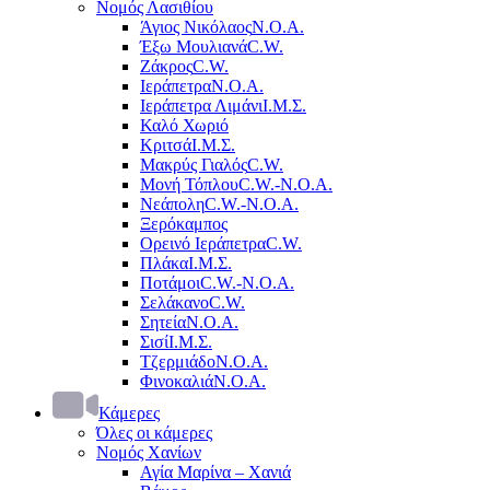
Νομός Λασιθίου
Άγιος Νικόλαος
Ν.Ο.Α.
Έξω Μουλιανά
C.W.
Ζάκρος
C.W.
Ιεράπετρα
Ν.Ο.Α.
Ιεράπετρα Λιμάνι
Ι.Μ.Σ.
Καλό Χωριό
Κριτσά
Ι.Μ.Σ.
Μακρύς Γιαλός
C.W.
Μονή Τόπλου
C.W.-Ν.Ο.Α.
Νεάπολη
C.W.-Ν.Ο.Α.
Ξερόκαμπος
Ορεινό Ιεράπετρα
C.W.
Πλάκα
Ι.Μ.Σ.
Ποτάμοι
C.W.-Ν.Ο.Α.
Σελάκανο
C.W.
Σητεία
Ν.Ο.Α.
Σισί
Ι.Μ.Σ.
Τζερμιάδο
Ν.Ο.Α.
Φινοκαλιά
Ν.Ο.Α.
Κάμερες
Όλες οι κάμερες
Νομός Χανίων
Αγία Μαρίνα – Χανιά