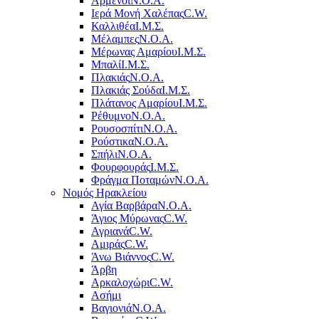
Αρμένοι
Ν.Ο.Α.
Ιερά Μονή Χαλέπας
C.W.
Καλλιθέα
Ι.Μ.Σ.
Μέλαμπες
Ν.Ο.Α.
Μέρωνας Αμαρίου
Ι.Μ.Σ.
Μπαλί
Ι.Μ.Σ.
Πλακιάς
Ν.Ο.Α.
Πλακιάς Σούδα
Ι.Μ.Σ.
Πλάτανος Αμαρίου
Ι.Μ.Σ.
Ρέθυμνο
Ν.Ο.Α.
Ρουσοσπίτι
Ν.Ο.Α.
Ρούστικα
Ν.Ο.Α.
Σπήλι
Ν.Ο.Α.
Φουρφουράς
Ι.Μ.Σ.
Φράγμα Ποταμών
Ν.Ο.Α.
Νομός Ηρακλείου
Αγία Βαρβάρα
Ν.Ο.Α.
Άγιος Μύρωνας
C.W.
Αγριανά
C.W.
Αμιράς
C.W.
Άνω Βιάννος
C.W.
Άρβη
Αρκαλοχώρι
C.W.
Ασήμι
Βαγιονιά
Ν.Ο.Α.