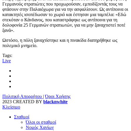
Γερμανούς στρατιώτες που προχωρούσαν, εμποδίζοντάς τους να
φτάσουν στην Παλαιόχωρα για να την ασφαλίσουν. Ως αντίποινα οι
κατακτητές ισοπέδωσαν το χωριό και έστησαν μια ταμπέλα: «Εδώ
στεκόταν ο Κάνδανος, που καταστράφηκε ως αντίποινα για τη
δολοφονία 25 Γερμανών στρατιωτών, για να μην ξαναχτιστεί ποτέ
ξανά».
Ωστόσο, η πόλη ξαναχτίστηκε και η πινακίδα διατηρήθηκε ως
πολεμικό μνημείο.
Tags:
Live
Πολιτική Απορρήτου
|
Όροι Χρήσης
2023 CREATED BY
blacknwhite
Κλείσιμο
Σταθμοί
Όλοι οι σταθμοί
Νομός Χανίων