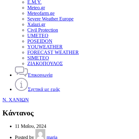
Ε.Μ.Υ.
Meteo.gr
Meteofarm.ge
Severe Weather Europe
Xalazi.gr
Civil Protection
UMETEO
POSEIDON
YOUWEATHER
FORECAST WEATHER
SIMETEO
ΖΙΑΚΟΠΟΥΛΟΣ
Επικοινωνία
Σχετικά με εμάς
Ν. ΧΑΝΙΩΝ
Κάντανος
11 Μαΐου, 2024
Posted by
maria