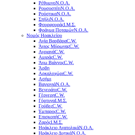
Ρέθυμνο
Ν.Ο.Α.
Ρουσοσπίτι
Ν.Ο.Α.
Ρούστικα
Ν.Ο.Α.
Σπήλι
Ν.Ο.Α.
Φουρφουράς
Ι.Μ.Σ.
Φράγμα Ποταμών
Ν.Ο.Α.
Νομός Ηρακλείου
Αγία Βαρβάρα
C.W.
Άγιος Μύρωνας
C.W.
Αγριανά
C.W.
Αμιράς
C.W.
Άνω Βιάννος
C.W.
Άρβη
Αρκαλοχώρι
C.W.
Ασήμι
Βαγιονιά
Ν.Ο.Α.
Βενεράτο
C.W.
Γέργερη
C.W.
Γόρτυνα
Ι.Μ.Σ.
Γούβες
C.W.
Έμπαρος
C.W.
Επισκοπή
C.W.
Ζαρός
Ι.Μ.Σ.
Ηράκλειο Ανατολικά
Ν.Ο.Α.
Ηράκλειο Δυτικά
Ν.Ο.Α.