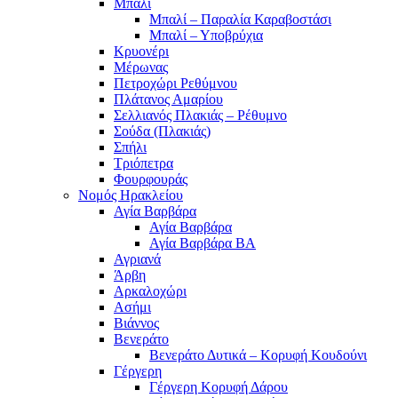
Μπαλί
Μπαλί – Παραλία Καραβοστάσι
Μπαλί – Υποβρύχια
Κρυονέρι
Μέρωνας
Πετροχώρι Ρεθύμνου
Πλάτανος Αμαρίου
Σελλιανός Πλακιάς – Ρέθυμνο
Σούδα (Πλακιάς)
Σπήλι
Τριόπετρα
Φουρφουράς
Νομός Ηρακλείου
Αγία Βαρβάρα
Αγία Βαρβάρα
Αγία Βαρβάρα ΒΑ
Αγριανά
Άρβη
Αρκαλοχώρι
Ασήμι
Βιάννος
Βενεράτο
Βενεράτο Δυτικά – Κορυφή Κουδούνι
Γέργερη
Γέργερη Κορυφή Δάρου