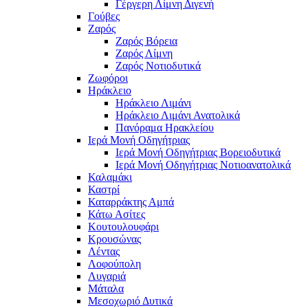
Γέργερη Λίμνη Διγενή
Γούβες
Ζαρός
Ζαρός Βόρεια
Ζαρός Λίμνη
Ζαρός Νοτιοδυτικά
Ζωφόροι
Ηράκλειο
Ηράκλειο Λιμάνι
Ηράκλειο Λιμάνι Ανατολικά
Πανόραμα Ηρακλείου
Ιερά Μονή Οδηγήτριας
Ιερά Μονή Οδηγήτριας Βορειοδυτικά
Ιερά Μονή Οδηγήτριας Νοτιοανατολικά
Καλαμάκι
Καστρί
Καταρράκτης Αμπά
Κάτω Ασίτες
Κουτουλουφάρι
Κρουσώνας
Λέντας
Λοφούπολη
Λυγαριά
Μάταλα
Μεσοχωριό Δυτικά