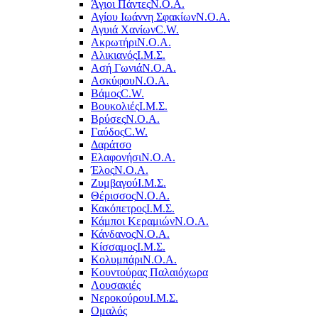
Άγιοι Πάντες
Ν.Ο.Α.
Αγίου Ιωάννη Σφακίων
Ν.Ο.Α.
Αγυιά Χανίων
C.W.
Ακρωτήρι
Ν.Ο.Α.
Αλικιανός
Ι.Μ.Σ.
Ασή Γωνιά
Ν.Ο.Α.
Ασκύφου
Ν.Ο.Α.
Βάμος
C.W.
Βουκολιές
Ι.Μ.Σ.
Βρύσες
Ν.Ο.Α.
Γαύδος
C.W.
Δαράτσο
Ελαφονήσι
Ν.Ο.Α.
Έλος
Ν.Ο.Α.
Ζυμβαγού
Ι.Μ.Σ.
Θέρισσος
Ν.Ο.Α.
Κακόπετρος
Ι.Μ.Σ.
Κάμποι Κεραμιών
Ν.Ο.Α.
Κάνδανος
Ν.Ο.Α.
Κίσσαμος
Ι.Μ.Σ.
Κολυμπάρι
Ν.Ο.Α.
Κουντούρας Παλαιόχωρα
Λουσακιές
Νεροκούρου
Ι.Μ.Σ.
Ομαλός