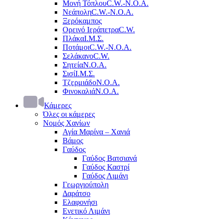
Μονή Τόπλου
C.W.-Ν.Ο.Α.
Νεάπολη
C.W.-Ν.Ο.Α.
Ξερόκαμπος
Ορεινό Ιεράπετρα
C.W.
Πλάκα
Ι.Μ.Σ.
Ποτάμοι
C.W.-Ν.Ο.Α.
Σελάκανο
C.W.
Σητεία
Ν.Ο.Α.
Σισί
Ι.Μ.Σ.
Τζερμιάδο
Ν.Ο.Α.
Φινοκαλιά
Ν.Ο.Α.
Κάμερες
Όλες οι κάμερες
Νομός Χανίων
Αγία Μαρίνα – Χανιά
Βάμος
Γαύδος
Γαύδος Βατσιανά
Γαύδος Καστρί
Γαύδος Λιμάνι
Γεωργιούπολη
Δαράτσο
Ελαφονήσι
Ενετικό Λιμάνι