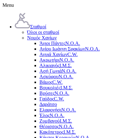
Menu
Σταθμοί
Όλοι οι σταθμοί
Νομός Χανίων
Άγιοι Πάντες
Ν.Ο.Α.
Αγίου Ιωάννη Σφακίων
Ν.Ο.Α.
Αγυιά Χανίων
C.W.
Ακρωτήρι
Ν.Ο.Α.
Αλικιανός
Ι.Μ.Σ.
Ασή Γωνιά
Ν.Ο.Α.
Ασκύφου
Ν.Ο.Α.
Βάμος
C.W.
Βουκολιές
Ι.Μ.Σ.
Βρύσες
Ν.Ο.Α.
Γαύδος
C.W.
Δαράτσο
Ελαφονήσι
Ν.Ο.Α.
Έλος
Ν.Ο.Α.
Ζυμβαγού
Ι.Μ.Σ.
Θέρισσος
Ν.Ο.Α.
Κακόπετρος
Ι.Μ.Σ.
Κάμποι Κεραμιών
Ν.Ο.Α.