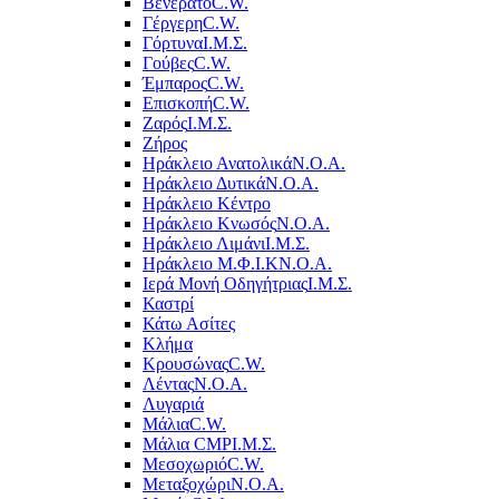
Βενεράτο
C.W.
Γέργερη
C.W.
Γόρτυνα
Ι.Μ.Σ.
Γούβες
C.W.
Έμπαρος
C.W.
Επισκοπή
C.W.
Ζαρός
Ι.Μ.Σ.
Ζήρος
Ηράκλειο Ανατολικά
Ν.Ο.Α.
Ηράκλειο Δυτικά
Ν.Ο.Α.
Ηράκλειο Κέντρο
Ηράκλειο Κνωσός
Ν.Ο.Α.
Ηράκλειο Λιμάνι
Ι.Μ.Σ.
Ηράκλειο Μ.Φ.Ι.Κ
Ν.Ο.Α.
Ιερά Μονή Οδηγήτριας
Ι.Μ.Σ.
Καστρί
Κάτω Ασίτες
Κλήμα
Κρουσώνας
C.W.
Λέντας
Ν.Ο.Α.
Λυγαριά
Μάλια
C.W.
Μάλια CMP
Ι.Μ.Σ.
Μεσοχωριό
C.W.
Μεταξοχώρι
Ν.Ο.Α.