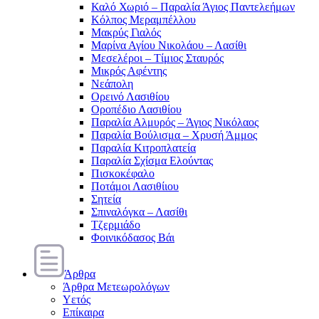
Καλό Χωριό – Παραλία Άγιος Παντελεήμων
Κόλπος Μεραμπέλλου
Μακρύς Γιαλός
Μαρίνα Αγίου Νικολάου – Λασίθι
Μεσελέροι – Τίμιος Σταυρός
Μικρός Αφέντης
Νεάπολη
Ορεινό Λασιθίου
Οροπέδιο Λασιθίου
Παραλία Αλμυρός – Άγιος Νικόλαος
Παραλία Βούλισμα – Χρυσή Άμμος
Παραλία Κιτροπλατεία
Παραλία Σχίσμα Ελούντας
Πισκοκέφαλο
Ποτάμοι Λασιθίιου
Σητεία
Σπιναλόγκα – Λασίθι
Τζερμιάδο
Φοινικόδασος Βάι
Άρθρα
Άρθρα Μετεωρολόγων
Υετός
Επίκαιρα