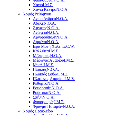
Φαλάσαρνα
Ν.Ο.Α.
Χανιά
Ι.Μ.Σ.
Χανιά Κέντρο
N.O.A
Νομός Ρεθύμνου
Αγίου Ανδρέα
Ν.Ο.Α.
Άδελε
Ν.Ο.Α.
Άμνατος
Ν.Ο.Α.
Ανώγεια
Ν.Ο.Α.
Αργυρούπολη
Ν.Ο.Α.
Αρμένοι
Ν.Ο.Α.
Ιερά Μονή Χαλέπας
C.W.
Καλλιθέα
Ι.Μ.Σ.
Μέλαμπες
Ν.Ο.Α.
Μέρωνας Αμαρίου
Ι.Μ.Σ.
Μπαλί
Ι.Μ.Σ.
Πλακιάς
Ν.Ο.Α.
Πλακιάς Σούδα
Ι.Μ.Σ.
Πλάτανος Αμαρίου
Ι.Μ.Σ.
Ρέθυμνο
Ν.Ο.Α.
Ρουσοσπίτι
Ν.Ο.Α.
Ρούστικα
Ν.Ο.Α.
Σπήλι
Ν.Ο.Α.
Φουρφουράς
Ι.Μ.Σ.
Φράγμα Ποταμών
Ν.Ο.Α.
Νομός Ηρακλείου