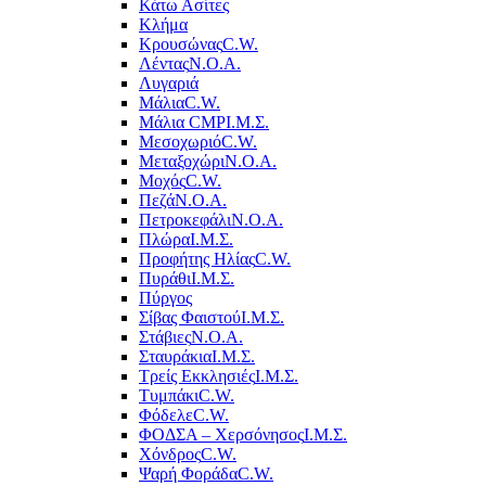
Κάτω Ασίτες
Κλήμα
Κρουσώνας
C.W.
Λέντας
Ν.Ο.Α.
Λυγαριά
Μάλια
C.W.
Μάλια CMP
Ι.Μ.Σ.
Μεσοχωριό
C.W.
Μεταξοχώρι
Ν.Ο.Α.
Μοχός
C.W.
Πεζά
Ν.Ο.Α.
Πετροκεφάλι
Ν.Ο.Α.
Πλώρα
Ι.Μ.Σ.
Προφήτης Ηλίας
C.W.
Πυράθι
Ι.Μ.Σ.
Πύργος
Σίβας Φαιστού
Ι.Μ.Σ.
Στάβιες
Ν.Ο.Α.
Σταυράκια
Ι.Μ.Σ.
Τρείς Εκκλησιές
Ι.Μ.Σ.
Τυμπάκι
C.W.
Φόδελε
C.W.
ΦΟΔΣΑ – Χερσόνησος
Ι.Μ.Σ.
Χόνδρος
C.W.
Ψαρή Φοράδα
C.W.