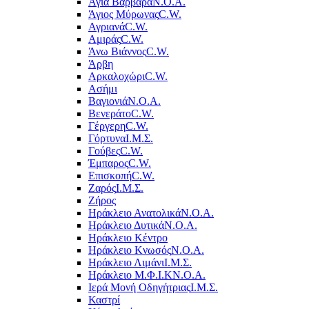
Αγία Βαρβάρα
Ν.Ο.Α.
Άγιος Μύρωνας
C.W.
Αγριανά
C.W.
Αμιράς
C.W.
Άνω Βιάννος
C.W.
Άρβη
Αρκαλοχώρι
C.W.
Ασήμι
Βαγιονιά
Ν.Ο.Α.
Βενεράτο
C.W.
Γέργερη
C.W.
Γόρτυνα
Ι.Μ.Σ.
Γούβες
C.W.
Έμπαρος
C.W.
Επισκοπή
C.W.
Ζαρός
Ι.Μ.Σ.
Ζήρος
Ηράκλειο Ανατολικά
Ν.Ο.Α.
Ηράκλειο Δυτικά
Ν.Ο.Α.
Ηράκλειο Κέντρο
Ηράκλειο Κνωσός
Ν.Ο.Α.
Ηράκλειο Λιμάνι
Ι.Μ.Σ.
Ηράκλειο Μ.Φ.Ι.Κ
Ν.Ο.Α.
Ιερά Μονή Οδηγήτριας
Ι.Μ.Σ.
Καστρί