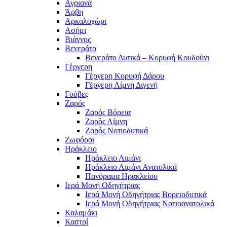
Αγριανά
Άρβη
Αρκαλοχώρι
Ασήμι
Βιάννος
Βενεράτο
Βενεράτο Δυτικά – Κορυφή Κουδούνι
Γέργερη
Γέργερη Κορυφή Δάρου
Γέργερη Λίμνη Διγενή
Γούβες
Ζαρός
Ζαρός Βόρεια
Ζαρός Λίμνη
Ζαρός Νοτιοδυτικά
Ζωφόροι
Ηράκλειο
Ηράκλειο Λιμάνι
Ηράκλειο Λιμάνι Ανατολικά
Πανόραμα Ηρακλείου
Ιερά Μονή Οδηγήτριας
Ιερά Μονή Οδηγήτριας Βορειοδυτικά
Ιερά Μονή Οδηγήτριας Νοτιοανατολικά
Καλαμάκι
Καστρί