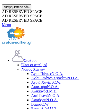
Διαφημιστειτε εδω
AD RESERVED SPACE
AD RESERVED SPACE
AD RESERVED SPACE
Menu
Σταθμοί
Όλοι οι σταθμοί
Νομός Χανίων
Άγιοι Πάντες
Ν.Ο.Α.
Αγίου Ιωάννη Σφακίων
Ν.Ο.Α.
Αγυιά Χανίων
C.W.
Ακρωτήρι
Ν.Ο.Α.
Αλικιανός
Ι.Μ.Σ.
Ασή Γωνιά
Ν.Ο.Α.
Ασκύφου
Ν.Ο.Α.
Βάμος
C.W.
Βουκολιές
Ι.Μ.Σ.