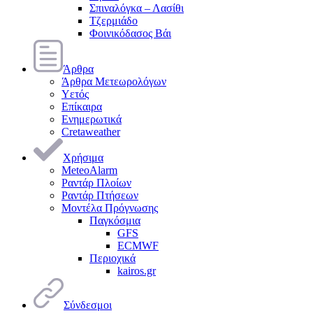
Σπιναλόγκα – Λασίθι
Τζερμιάδο
Φοινικόδασος Βάι
Άρθρα
Άρθρα Μετεωρολόγων
Υετός
Επίκαιρα
Ενημερωτικά
Cretaweather
Χρήσιμα
MeteoAlarm
Ραντάρ Πλοίων
Ραντάρ Πτήσεων
Μοντέλα Πρόγνωσης
Παγκόσμια
GFS
ECMWF
Περιοχικά
kairos.gr
Σύνδεσμοι