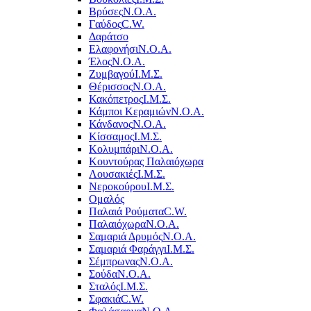
Βρύσες
Ν.Ο.Α.
Γαύδος
C.W.
Δαράτσο
Ελαφονήσι
Ν.Ο.Α.
Έλος
Ν.Ο.Α.
Ζυμβαγού
Ι.Μ.Σ.
Θέρισσος
Ν.Ο.Α.
Κακόπετρος
Ι.Μ.Σ.
Κάμποι Κεραμιών
Ν.Ο.Α.
Κάνδανος
Ν.Ο.Α.
Κίσσαμος
Ι.Μ.Σ.
Κολυμπάρι
Ν.Ο.Α.
Κουντούρας Παλαιόχωρα
Λουσακιές
Ι.Μ.Σ.
Νεροκούρου
Ι.Μ.Σ.
Ομαλός
Παλαιά Ρούματα
C.W.
Παλαιόχωρα
Ν.Ο.Α.
Σαμαριά Δρυμός
Ν.Ο.Α.
Σαμαριά Φαράγγι
Ι.Μ.Σ.
Σέμπρωνας
Ν.Ο.Α.
Σούδα
Ν.Ο.Α.
Σταλός
Ι.Μ.Σ.
Σφακιά
C.W.