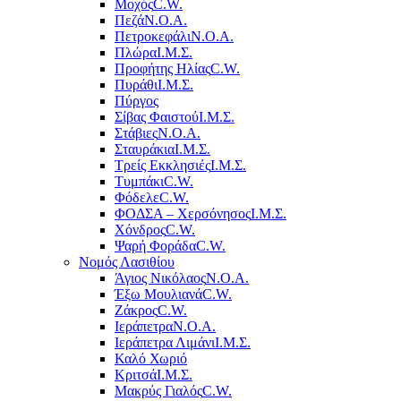
Μοχός
C.W.
Πεζά
Ν.Ο.Α.
Πετροκεφάλι
Ν.Ο.Α.
Πλώρα
Ι.Μ.Σ.
Προφήτης Ηλίας
C.W.
Πυράθι
Ι.Μ.Σ.
Πύργος
Σίβας Φαιστού
Ι.Μ.Σ.
Στάβιες
Ν.Ο.Α.
Σταυράκια
Ι.Μ.Σ.
Τρείς Εκκλησιές
Ι.Μ.Σ.
Τυμπάκι
C.W.
Φόδελε
C.W.
ΦΟΔΣΑ – Χερσόνησος
Ι.Μ.Σ.
Χόνδρος
C.W.
Ψαρή Φοράδα
C.W.
Νομός Λασιθίου
Άγιος Νικόλαος
Ν.Ο.Α.
Έξω Μουλιανά
C.W.
Ζάκρος
C.W.
Ιεράπετρα
Ν.Ο.Α.
Ιεράπετρα Λιμάνι
Ι.Μ.Σ.
Καλό Χωριό
Κριτσά
Ι.Μ.Σ.
Μακρύς Γιαλός
C.W.