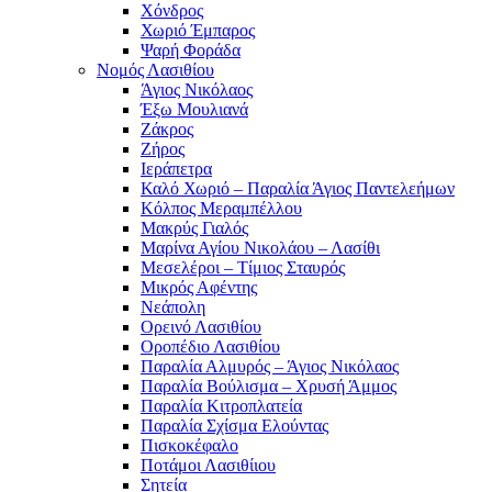
Χόνδρος
Χωριό Έμπαρος
Ψαρή Φοράδα
Νομός Λασιθίου
Άγιος Νικόλαος
Έξω Μουλιανά
Ζάκρος
Ζήρος
Ιεράπετρα
Καλό Χωριό – Παραλία Άγιος Παντελεήμων
Κόλπος Μεραμπέλλου
Μακρύς Γιαλός
Μαρίνα Αγίου Νικολάου – Λασίθι
Μεσελέροι – Τίμιος Σταυρός
Μικρός Αφέντης
Νεάπολη
Ορεινό Λασιθίου
Οροπέδιο Λασιθίου
Παραλία Αλμυρός – Άγιος Νικόλαος
Παραλία Βούλισμα – Χρυσή Άμμος
Παραλία Κιτροπλατεία
Παραλία Σχίσμα Ελούντας
Πισκοκέφαλο
Ποτάμοι Λασιθίιου
Σητεία