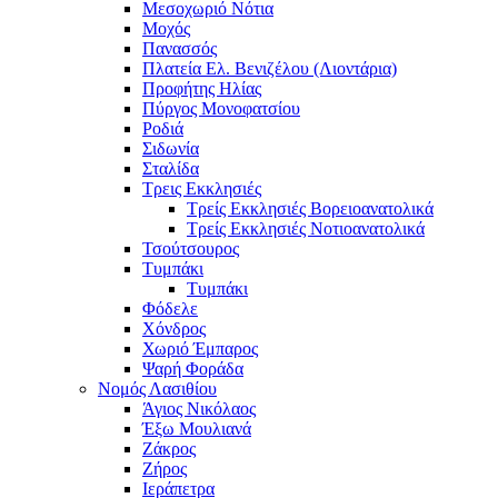
Μεσοχωριό Νότια
Μοχός
Πανασσός
Πλατεία Ελ. Βενιζέλου (Λιοντάρια)
Προφήτης Ηλίας
Πύργος Μονοφατσίου
Ροδιά
Σιδωνία
Σταλίδα
Τρεις Εκκλησιές
Τρείς Εκκλησιές Βορειοανατολικά
Τρείς Εκκλησιές Νοτιοανατολικά
Τσούτσουρος
Τυμπάκι
Τυμπάκι
Φόδελε
Χόνδρος
Χωριό Έμπαρος
Ψαρή Φοράδα
Νομός Λασιθίου
Άγιος Νικόλαος
Έξω Μουλιανά
Ζάκρος
Ζήρος
Ιεράπετρα