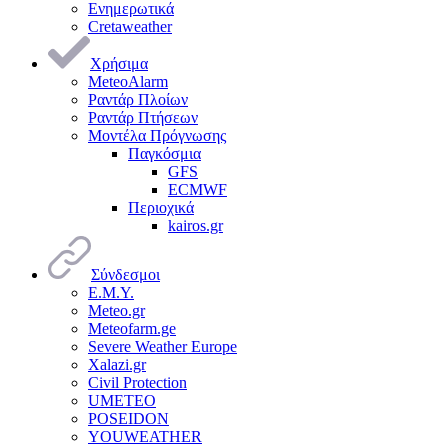
Ενημερωτικά
Cretaweather
Χρήσιμα
MeteoAlarm
Ραντάρ Πλοίων
Ραντάρ Πτήσεων
Μοντέλα Πρόγνωσης
Παγκόσμια
GFS
ECMWF
Περιοχικά
kairos.gr
Σύνδεσμοι
Ε.Μ.Υ.
Meteo.gr
Meteofarm.ge
Severe Weather Europe
Xalazi.gr
Civil Protection
UMETEO
POSEIDON
YOUWEATHER