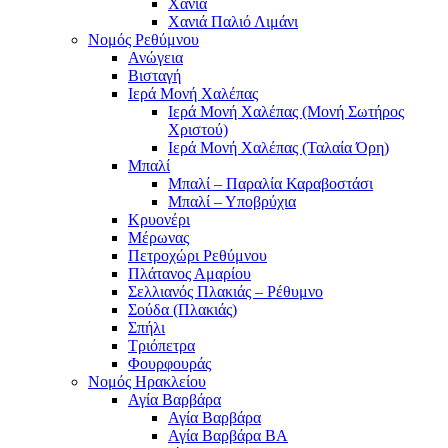
Χανιά
Χανιά Παλιό Λιμάνι
Νομός Ρεθύμνου
Ανώγεια
Βισταγή
Ιερά Μονή Χαλέπας
Ιερά Μονή Χαλέπας (Μονή Σωτήρος
Χριστού)
Ιερά Μονή Χαλέπας (Ταλαία Όρη)
Μπαλί
Μπαλί – Παραλία Καραβοστάσι
Μπαλί – Υποβρύχια
Κρυονέρι
Μέρωνας
Πετροχώρι Ρεθύμνου
Πλάτανος Αμαρίου
Σελλιανός Πλακιάς – Ρέθυμνο
Σούδα (Πλακιάς)
Σπήλι
Τριόπετρα
Φουρφουράς
Νομός Ηρακλείου
Αγία Βαρβάρα
Αγία Βαρβάρα
Αγία Βαρβάρα ΒΑ