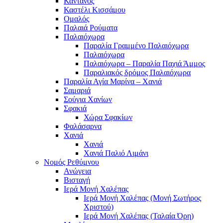
Κάντανος
Καστέλι Κισσάμου
Ομαλός
Παλαιά Ρούματα
Παλαιόχωρα
Παραλία Γραμμένο Παλαιόχωρα
Παλαιόχωρα
Παλαιόχωρα – Παραλία Παχιά Άμμος
Παραλιακός δρόμος Παλαιόχωρα
Παραλία Αγία Μαρίνα – Χανιά
Σαμαριά
Σούγια Χανίων
Σφακιά
Χώρα Σφακίων
Φαλάσαρνα
Χανιά
Χανιά
Χανιά Παλιό Λιμάνι
Νομός Ρεθύμνου
Ανώγεια
Βισταγή
Ιερά Μονή Χαλέπας
Ιερά Μονή Χαλέπας (Μονή Σωτήρος
Χριστού)
Ιερά Μονή Χαλέπας (Ταλαία Όρη)