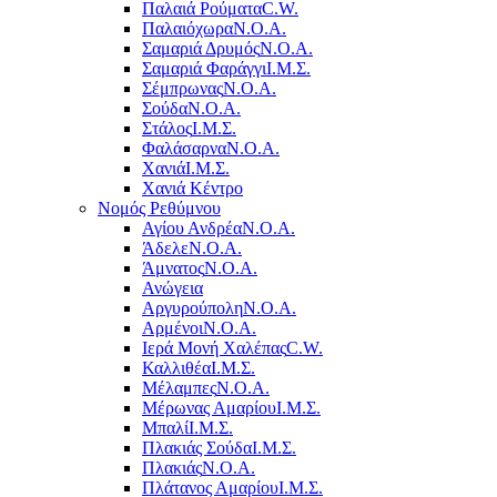
Παλαιά Ρούματα
C.W.
Παλαιόχωρα
Ν.Ο.Α.
Σαμαριά Δρυμός
Ν.Ο.Α.
Σαμαριά Φαράγγι
Ι.Μ.Σ.
Σέμπρωνας
Ν.Ο.Α.
Σούδα
Ν.Ο.Α.
Στάλος
Ι.Μ.Σ.
Φαλάσαρνα
Ν.Ο.Α.
Χανιά
Ι.Μ.Σ.
Χανιά Κέντρο
Νομός Ρεθύμνου
Αγίου Ανδρέα
Ν.Ο.Α.
Άδελε
Ν.Ο.Α.
Άμνατος
Ν.Ο.Α.
Ανώγεια
Αργυρούπολη
Ν.Ο.Α.
Αρμένοι
Ν.Ο.Α.
Ιερά Μονή Χαλέπας
C.W.
Καλλιθέα
Ι.Μ.Σ.
Μέλαμπες
Ν.Ο.Α.
Μέρωνας Αμαρίου
Ι.Μ.Σ.
Μπαλί
Ι.Μ.Σ.
Πλακιάς Σούδα
Ι.Μ.Σ.
Πλακιάς
Ν.Ο.Α.
Πλάτανος Αμαρίου
Ι.Μ.Σ.