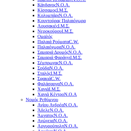
Κάνδανος
Ν.Ο.Α.
Κίσσαμος
Ι.Μ.Σ.
Κολυμπάρι
Ν.Ο.Α.
Κουντούρας Παλαιόχωρα
Λουσακιές
Ι.Μ.Σ.
Νεροκούρου
Ι.Μ.Σ.
Ομαλός
Παλαιά Ρούματα
C.W.
Παλαιόχωρα
Ν.Ο.Α.
Σαμαριά Δρυμός
Ν.Ο.Α.
Σαμαριά Φαράγγι
Ι.Μ.Σ.
Σέμπρωνας
Ν.Ο.Α.
Σούδα
Ν.Ο.Α.
Σταλός
Ι.Μ.Σ.
Σφακιά
C.W.
Φαλάσαρνα
Ν.Ο.Α.
Χανιά
Ι.Μ.Σ.
Χανιά Κέντρο
N.O.A
Νομός Ρεθύμνου
Αγίου Ανδρέα
Ν.Ο.Α.
Άδελε
Ν.Ο.Α.
Άμνατος
Ν.Ο.Α.
Ανώγεια
Ν.Ο.Α.
Αργυρούπολη
Ν.Ο.Α.