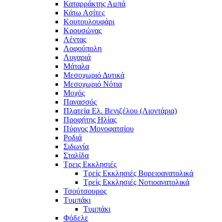
Καταρράκτης Αμπά
Κάτω Ασίτες
Κουτουλουφάρι
Κρουσώνας
Λέντας
Λοφούπολη
Λυγαριά
Μάταλα
Μεσοχωριό Δυτικά
Μεσοχωριό Νότια
Μοχός
Πανασσός
Πλατεία Ελ. Βενιζέλου (Λιοντάρια)
Προφήτης Ηλίας
Πύργος Μονοφατσίου
Ροδιά
Σιδωνία
Σταλίδα
Τρεις Εκκλησιές
Τρείς Εκκλησιές Βορειοανατολικά
Τρείς Εκκλησιές Νοτιοανατολικά
Τσούτσουρος
Τυμπάκι
Τυμπάκι
Φόδελε