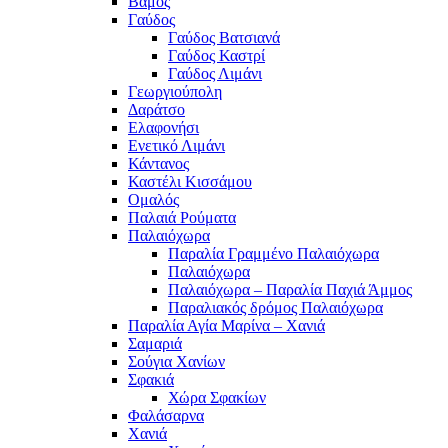
Βάμος
Γαύδος
Γαύδος Βατσιανά
Γαύδος Καστρί
Γαύδος Λιμάνι
Γεωργιούπολη
Δαράτσο
Ελαφονήσι
Ενετικό Λιμάνι
Κάντανος
Καστέλι Κισσάμου
Ομαλός
Παλαιά Ρούματα
Παλαιόχωρα
Παραλία Γραμμένο Παλαιόχωρα
Παλαιόχωρα
Παλαιόχωρα – Παραλία Παχιά Άμμος
Παραλιακός δρόμος Παλαιόχωρα
Παραλία Αγία Μαρίνα – Χανιά
Σαμαριά
Σούγια Χανίων
Σφακιά
Χώρα Σφακίων
Φαλάσαρνα
Χανιά