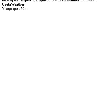
Ιδιοκτησία :
Περάκης Εμμάνουηλ - Cretaweather
Επίβλεψη :
CretaWeather
Υψόμετρο :
50m