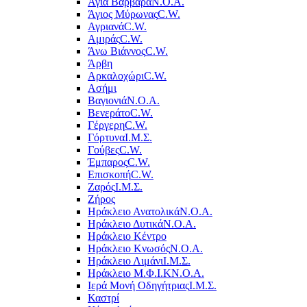
Αγία Βαρβάρα
Ν.Ο.Α.
Άγιος Μύρωνας
C.W.
Αγριανά
C.W.
Αμιράς
C.W.
Άνω Βιάννος
C.W.
Άρβη
Αρκαλοχώρι
C.W.
Ασήμι
Βαγιονιά
Ν.Ο.Α.
Βενεράτο
C.W.
Γέργερη
C.W.
Γόρτυνα
Ι.Μ.Σ.
Γούβες
C.W.
Έμπαρος
C.W.
Επισκοπή
C.W.
Ζαρός
Ι.Μ.Σ.
Ζήρος
Ηράκλειο Ανατολικά
Ν.Ο.Α.
Ηράκλειο Δυτικά
Ν.Ο.Α.
Ηράκλειο Κέντρο
Ηράκλειο Κνωσός
Ν.Ο.Α.
Ηράκλειο Λιμάνι
Ι.Μ.Σ.
Ηράκλειο Μ.Φ.Ι.Κ
Ν.Ο.Α.
Ιερά Μονή Οδηγήτριας
Ι.Μ.Σ.
Καστρί