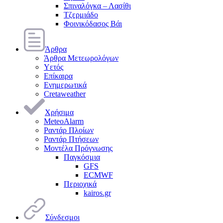
Σπιναλόγκα – Λασίθι
Τζερμιάδο
Φοινικόδασος Βάι
Άρθρα
Άρθρα Μετεωρολόγων
Υετός
Επίκαιρα
Ενημερωτικά
Cretaweather
Χρήσιμα
MeteoAlarm
Ραντάρ Πλοίων
Ραντάρ Πτήσεων
Μοντέλα Πρόγνωσης
Παγκόσμια
GFS
ECMWF
Περιοχικά
kairos.gr
Σύνδεσμοι