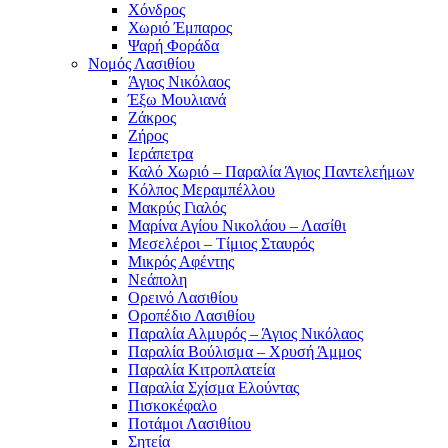
Χόνδρος
Χωριό Έμπαρος
Ψαρή Φοράδα
Νομός Λασιθίου
Άγιος Νικόλαος
Έξω Μουλιανά
Ζάκρος
Ζήρος
Ιεράπετρα
Καλό Χωριό – Παραλία Άγιος Παντελεήμων
Κόλπος Μεραμπέλλου
Μακρύς Γιαλός
Μαρίνα Αγίου Νικολάου – Λασίθι
Μεσελέροι – Τίμιος Σταυρός
Μικρός Αφέντης
Νεάπολη
Ορεινό Λασιθίου
Οροπέδιο Λασιθίου
Παραλία Αλμυρός – Άγιος Νικόλαος
Παραλία Βούλισμα – Χρυσή Άμμος
Παραλία Κιτροπλατεία
Παραλία Σχίσμα Ελούντας
Πισκοκέφαλο
Ποτάμοι Λασιθίιου
Σητεία