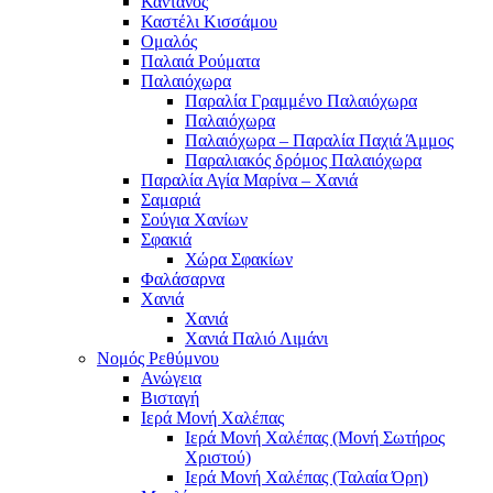
Κάντανος
Καστέλι Κισσάμου
Ομαλός
Παλαιά Ρούματα
Παλαιόχωρα
Παραλία Γραμμένο Παλαιόχωρα
Παλαιόχωρα
Παλαιόχωρα – Παραλία Παχιά Άμμος
Παραλιακός δρόμος Παλαιόχωρα
Παραλία Αγία Μαρίνα – Χανιά
Σαμαριά
Σούγια Χανίων
Σφακιά
Χώρα Σφακίων
Φαλάσαρνα
Χανιά
Χανιά
Χανιά Παλιό Λιμάνι
Νομός Ρεθύμνου
Ανώγεια
Βισταγή
Ιερά Μονή Χαλέπας
Ιερά Μονή Χαλέπας (Μονή Σωτήρος
Χριστού)
Ιερά Μονή Χαλέπας (Ταλαία Όρη)