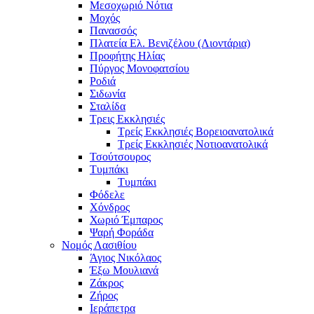
Μεσοχωριό Νότια
Μοχός
Πανασσός
Πλατεία Ελ. Βενιζέλου (Λιοντάρια)
Προφήτης Ηλίας
Πύργος Μονοφατσίου
Ροδιά
Σιδωνία
Σταλίδα
Τρεις Εκκλησιές
Τρείς Εκκλησιές Βορειοανατολικά
Τρείς Εκκλησιές Νοτιοανατολικά
Τσούτσουρος
Τυμπάκι
Τυμπάκι
Φόδελε
Χόνδρος
Χωριό Έμπαρος
Ψαρή Φοράδα
Νομός Λασιθίου
Άγιος Νικόλαος
Έξω Μουλιανά
Ζάκρος
Ζήρος
Ιεράπετρα