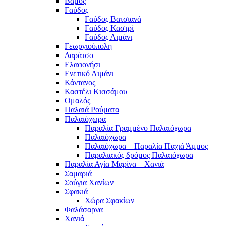
Βάμος
Γαύδος
Γαύδος Βατσιανά
Γαύδος Καστρί
Γαύδος Λιμάνι
Γεωργιούπολη
Δαράτσο
Ελαφονήσι
Ενετικό Λιμάνι
Κάντανος
Καστέλι Κισσάμου
Ομαλός
Παλαιά Ρούματα
Παλαιόχωρα
Παραλία Γραμμένο Παλαιόχωρα
Παλαιόχωρα
Παλαιόχωρα – Παραλία Παχιά Άμμος
Παραλιακός δρόμος Παλαιόχωρα
Παραλία Αγία Μαρίνα – Χανιά
Σαμαριά
Σούγια Χανίων
Σφακιά
Χώρα Σφακίων
Φαλάσαρνα
Χανιά