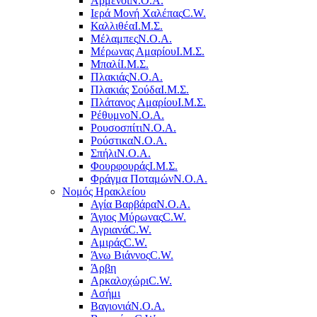
Αρμένοι
Ν.Ο.Α.
Ιερά Μονή Χαλέπας
C.W.
Καλλιθέα
Ι.Μ.Σ.
Μέλαμπες
Ν.Ο.Α.
Μέρωνας Αμαρίου
Ι.Μ.Σ.
Μπαλί
Ι.Μ.Σ.
Πλακιάς
Ν.Ο.Α.
Πλακιάς Σούδα
Ι.Μ.Σ.
Πλάτανος Αμαρίου
Ι.Μ.Σ.
Ρέθυμνο
Ν.Ο.Α.
Ρουσοσπίτι
Ν.Ο.Α.
Ρούστικα
Ν.Ο.Α.
Σπήλι
Ν.Ο.Α.
Φουρφουράς
Ι.Μ.Σ.
Φράγμα Ποταμών
Ν.Ο.Α.
Νομός Ηρακλείου
Αγία Βαρβάρα
Ν.Ο.Α.
Άγιος Μύρωνας
C.W.
Αγριανά
C.W.
Αμιράς
C.W.
Άνω Βιάννος
C.W.
Άρβη
Αρκαλοχώρι
C.W.
Ασήμι
Βαγιονιά
Ν.Ο.Α.