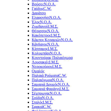
Βρύσες
Ν.Ο.Α.
Γαύδος
C.W.
Δαράτσο
Ελαφονήσι
Ν.Ο.Α.
Έλος
Ν.Ο.Α.
Ζυμβαγού
Ι.Μ.Σ.
Θέρισσος
Ν.Ο.Α.
Κακόπετρος
Ι.Μ.Σ.
Κάμποι Κεραμιών
Ν.Ο.Α.
Κάνδανος
Ν.Ο.Α.
Κίσσαμος
Ι.Μ.Σ.
Κολυμπάρι
Ν.Ο.Α.
Κουντούρας Παλαιόχωρα
Λουσακιές
Ι.Μ.Σ.
Νεροκούρου
Ι.Μ.Σ.
Ομαλός
Παλαιά Ρούματα
C.W.
Παλαιόχωρα
Ν.Ο.Α.
Σαμαριά Δρυμός
Ν.Ο.Α.
Σαμαριά Φαράγγι
Ι.Μ.Σ.
Σέμπρωνας
Ν.Ο.Α.
Σούδα
Ν.Ο.Α.
Σταλός
Ι.Μ.Σ.
Σφακιά
C.W.