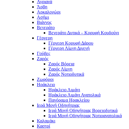
Αγριανά
Άρβη
Αρκαλοχώρι
Ασήμι
Βιάννος
Βενεράτο
Βενεράτο Δυτικά – Κορυφή Κουδούνι
Γέργερη
Γέργερη Κορυφή Δάρου
Γέργερη Λίμνη Διγενή
Γούβες
Ζαρός
Ζαρός Βόρεια
Ζαρός Λίμνη
Ζαρός Νοτιοδυτικά
Ζωφόροι
Ηράκλειο
Ηράκλειο Λιμάνι
Ηράκλειο Λιμάνι Ανατολικά
Πανόραμα Ηρακλείου
Ιερά Μονή Οδηγήτριας
Ιερά Μονή Οδηγήτριας Βορειοδυτικά
Ιερά Μονή Οδηγήτριας Νοτιοανατολικά
Καλαμάκι
Καστρί