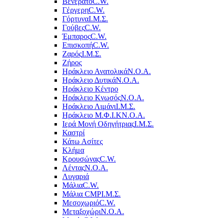
Βενεράτο
C.W.
Γέργερη
C.W.
Γόρτυνα
Ι.Μ.Σ.
Γούβες
C.W.
Έμπαρος
C.W.
Επισκοπή
C.W.
Ζαρός
Ι.Μ.Σ.
Ζήρος
Ηράκλειο Ανατολικά
Ν.Ο.Α.
Ηράκλειο Δυτικά
Ν.Ο.Α.
Ηράκλειο Κέντρο
Ηράκλειο Κνωσός
Ν.Ο.Α.
Ηράκλειο Λιμάνι
Ι.Μ.Σ.
Ηράκλειο Μ.Φ.Ι.Κ
Ν.Ο.Α.
Ιερά Μονή Οδηγήτριας
Ι.Μ.Σ.
Καστρί
Κάτω Ασίτες
Κλήμα
Κρουσώνας
C.W.
Λέντας
Ν.Ο.Α.
Λυγαριά
Μάλια
C.W.
Μάλια CMP
Ι.Μ.Σ.
Μεσοχωριό
C.W.
Μεταξοχώρι
Ν.Ο.Α.