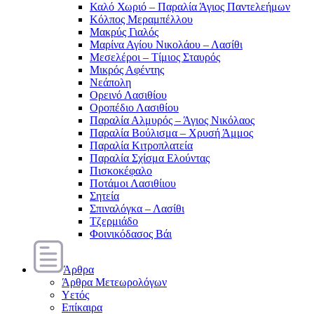
Καλό Χωριό – Παραλία Άγιος Παντελεήμων
Κόλπος Μεραμπέλλου
Μακρύς Γιαλός
Μαρίνα Αγίου Νικολάου – Λασίθι
Μεσελέροι – Τίμιος Σταυρός
Μικρός Αφέντης
Νεάπολη
Ορεινό Λασιθίου
Οροπέδιο Λασιθίου
Παραλία Αλμυρός – Άγιος Νικόλαος
Παραλία Βούλισμα – Χρυσή Άμμος
Παραλία Κιτροπλατεία
Παραλία Σχίσμα Ελούντας
Πισκοκέφαλο
Ποτάμοι Λασιθίιου
Σητεία
Σπιναλόγκα – Λασίθι
Τζερμιάδο
Φοινικόδασος Βάι
Άρθρα
Άρθρα Μετεωρολόγων
Υετός
Επίκαιρα