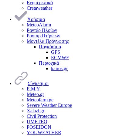
Ενημερωτικά
Cretaweather
Χρήσιμα
MeteoAlarm
Ραντάρ Πλοίων
Ραντάρ Πτήσεων
Μοντέλα Πρόγνωσης
Παγκόσμια
GFS
ECMWF
Περιοχικά
kairos.gr
Σύνδεσμοι
Ε.Μ.Υ.
Meteo.gr
Meteofarm.ge
Severe Weather Europe
Xalazi.gr
Civil Protection
UMETEO
POSEIDON
YOUWEATHER