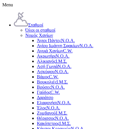
Menu
Σταθμοί
Όλοι οι σταθμοί
Νομός Χανίων
Άγιοι Πάντες
Ν.Ο.Α.
Αγίου Ιωάννη Σφακίων
Ν.Ο.Α.
Αγυιά Χανίων
C.W.
Ακρωτήρι
Ν.Ο.Α.
Αλικιανός
Ι.Μ.Σ.
Ασή Γωνιά
Ν.Ο.Α.
Ασκύφου
Ν.Ο.Α.
Βάμος
C.W.
Βουκολιές
Ι.Μ.Σ.
Βρύσες
Ν.Ο.Α.
Γαύδος
C.W.
Δαράτσο
Ελαφονήσι
Ν.Ο.Α.
Έλος
Ν.Ο.Α.
Ζυμβαγού
Ι.Μ.Σ.
Θέρισσος
Ν.Ο.Α.
Κακόπετρος
Ι.Μ.Σ.
Κάμποι Κεραμιών
Ν.Ο.Α.