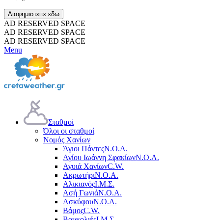
Διαφημιστειτε εδω
AD RESERVED SPACE
AD RESERVED SPACE
AD RESERVED SPACE
Menu
Σταθμοί
Όλοι οι σταθμοί
Νομός Χανίων
Άγιοι Πάντες
Ν.Ο.Α.
Αγίου Ιωάννη Σφακίων
Ν.Ο.Α.
Αγυιά Χανίων
C.W.
Ακρωτήρι
Ν.Ο.Α.
Αλικιανός
Ι.Μ.Σ.
Ασή Γωνιά
Ν.Ο.Α.
Ασκύφου
Ν.Ο.Α.
Βάμος
C.W.
Βουκολιές
Ι.Μ.Σ.