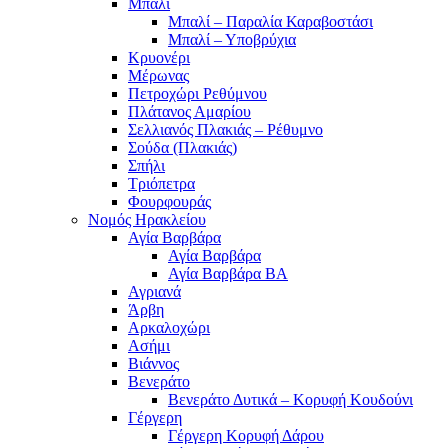
Μπαλί
Μπαλί – Παραλία Καραβοστάσι
Μπαλί – Υποβρύχια
Κρυονέρι
Μέρωνας
Πετροχώρι Ρεθύμνου
Πλάτανος Αμαρίου
Σελλιανός Πλακιάς – Ρέθυμνο
Σούδα (Πλακιάς)
Σπήλι
Τριόπετρα
Φουρφουράς
Νομός Ηρακλείου
Αγία Βαρβάρα
Αγία Βαρβάρα
Αγία Βαρβάρα ΒΑ
Αγριανά
Άρβη
Αρκαλοχώρι
Ασήμι
Βιάννος
Βενεράτο
Βενεράτο Δυτικά – Κορυφή Κουδούνι
Γέργερη
Γέργερη Κορυφή Δάρου