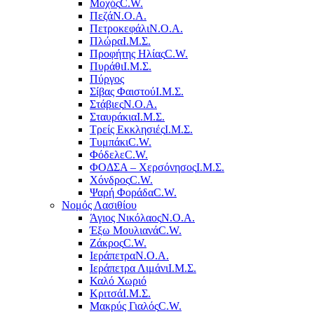
Μοχός
C.W.
Πεζά
Ν.Ο.Α.
Πετροκεφάλι
Ν.Ο.Α.
Πλώρα
Ι.Μ.Σ.
Προφήτης Ηλίας
C.W.
Πυράθι
Ι.Μ.Σ.
Πύργος
Σίβας Φαιστού
Ι.Μ.Σ.
Στάβιες
Ν.Ο.Α.
Σταυράκια
Ι.Μ.Σ.
Τρείς Εκκλησιές
Ι.Μ.Σ.
Τυμπάκι
C.W.
Φόδελε
C.W.
ΦΟΔΣΑ – Χερσόνησος
Ι.Μ.Σ.
Χόνδρος
C.W.
Ψαρή Φοράδα
C.W.
Νομός Λασιθίου
Άγιος Νικόλαος
Ν.Ο.Α.
Έξω Μουλιανά
C.W.
Ζάκρος
C.W.
Ιεράπετρα
Ν.Ο.Α.
Ιεράπετρα Λιμάνι
Ι.Μ.Σ.
Καλό Χωριό
Κριτσά
Ι.Μ.Σ.
Μακρύς Γιαλός
C.W.