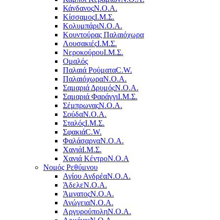
Κάνδανος
Ν.Ο.Α.
Κίσσαμος
Ι.Μ.Σ.
Κολυμπάρι
Ν.Ο.Α.
Κουντούρας Παλαιόχωρα
Λουσακιές
Ι.Μ.Σ.
Νεροκούρου
Ι.Μ.Σ.
Ομαλός
Παλαιά Ρούματα
C.W.
Παλαιόχωρα
Ν.Ο.Α.
Σαμαριά Δρυμός
Ν.Ο.Α.
Σαμαριά Φαράγγι
Ι.Μ.Σ.
Σέμπρωνας
Ν.Ο.Α.
Σούδα
Ν.Ο.Α.
Σταλός
Ι.Μ.Σ.
Σφακιά
C.W.
Φαλάσαρνα
Ν.Ο.Α.
Χανιά
Ι.Μ.Σ.
Χανιά Κέντρο
N.O.A
Νομός Ρεθύμνου
Αγίου Ανδρέα
Ν.Ο.Α.
Άδελε
Ν.Ο.Α.
Άμνατος
Ν.Ο.Α.
Ανώγεια
Ν.Ο.Α.
Αργυρούπολη
Ν.Ο.Α.