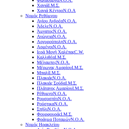
Φαλάσαρνα
Ν.Ο.Α.
Χανιά
Ι.Μ.Σ.
Χανιά Κέντρο
N.O.A
Νομός Ρεθύμνου
Αγίου Ανδρέα
Ν.Ο.Α.
Άδελε
Ν.Ο.Α.
Άμνατος
Ν.Ο.Α.
Ανώγεια
Ν.Ο.Α.
Αργυρούπολη
Ν.Ο.Α.
Αρμένοι
Ν.Ο.Α.
Ιερά Μονή Χαλέπας
C.W.
Καλλιθέα
Ι.Μ.Σ.
Μέλαμπες
Ν.Ο.Α.
Μέρωνας Αμαρίου
Ι.Μ.Σ.
Μπαλί
Ι.Μ.Σ.
Πλακιάς
Ν.Ο.Α.
Πλακιάς Σούδα
Ι.Μ.Σ.
Πλάτανος Αμαρίου
Ι.Μ.Σ.
Ρέθυμνο
Ν.Ο.Α.
Ρουσοσπίτι
Ν.Ο.Α.
Ρούστικα
Ν.Ο.Α.
Σπήλι
Ν.Ο.Α.
Φουρφουράς
Ι.Μ.Σ.
Φράγμα Ποταμών
Ν.Ο.Α.
Νομός Ηρακλείου