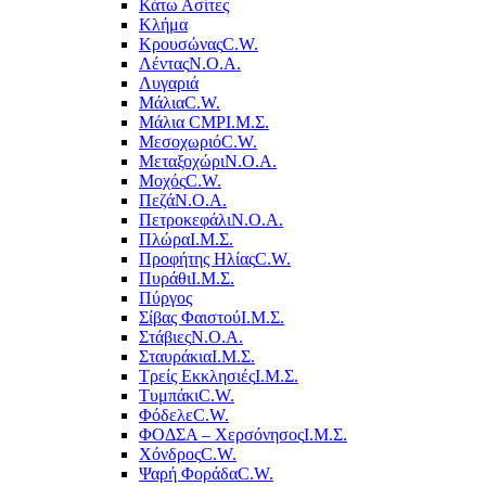
Κάτω Ασίτες
Κλήμα
Κρουσώνας
C.W.
Λέντας
Ν.Ο.Α.
Λυγαριά
Μάλια
C.W.
Μάλια CMP
Ι.Μ.Σ.
Μεσοχωριό
C.W.
Μεταξοχώρι
Ν.Ο.Α.
Μοχός
C.W.
Πεζά
Ν.Ο.Α.
Πετροκεφάλι
Ν.Ο.Α.
Πλώρα
Ι.Μ.Σ.
Προφήτης Ηλίας
C.W.
Πυράθι
Ι.Μ.Σ.
Πύργος
Σίβας Φαιστού
Ι.Μ.Σ.
Στάβιες
Ν.Ο.Α.
Σταυράκια
Ι.Μ.Σ.
Τρείς Εκκλησιές
Ι.Μ.Σ.
Τυμπάκι
C.W.
Φόδελε
C.W.
ΦΟΔΣΑ – Χερσόνησος
Ι.Μ.Σ.
Χόνδρος
C.W.
Ψαρή Φοράδα
C.W.