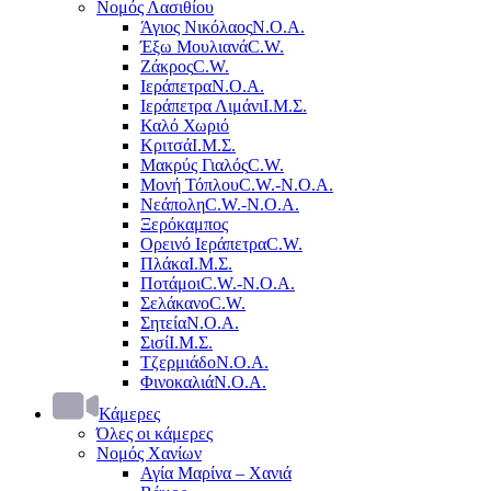
Νομός Λασιθίου
Άγιος Νικόλαος
Ν.Ο.Α.
Έξω Μουλιανά
C.W.
Ζάκρος
C.W.
Ιεράπετρα
Ν.Ο.Α.
Ιεράπετρα Λιμάνι
Ι.Μ.Σ.
Καλό Χωριό
Κριτσά
Ι.Μ.Σ.
Μακρύς Γιαλός
C.W.
Μονή Τόπλου
C.W.-Ν.Ο.Α.
Νεάπολη
C.W.-Ν.Ο.Α.
Ξερόκαμπος
Ορεινό Ιεράπετρα
C.W.
Πλάκα
Ι.Μ.Σ.
Ποτάμοι
C.W.-Ν.Ο.Α.
Σελάκανο
C.W.
Σητεία
Ν.Ο.Α.
Σισί
Ι.Μ.Σ.
Τζερμιάδο
Ν.Ο.Α.
Φινοκαλιά
Ν.Ο.Α.
Κάμερες
Όλες οι κάμερες
Νομός Χανίων
Αγία Μαρίνα – Χανιά