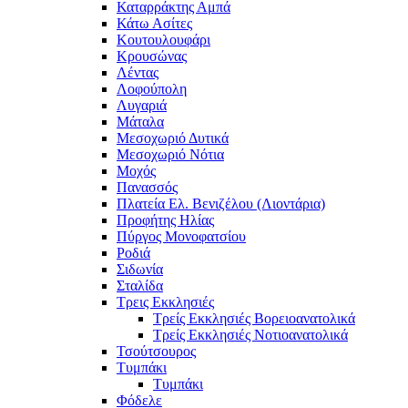
Καταρράκτης Αμπά
Κάτω Ασίτες
Κουτουλουφάρι
Κρουσώνας
Λέντας
Λοφούπολη
Λυγαριά
Μάταλα
Μεσοχωριό Δυτικά
Μεσοχωριό Νότια
Μοχός
Πανασσός
Πλατεία Ελ. Βενιζέλου (Λιοντάρια)
Προφήτης Ηλίας
Πύργος Μονοφατσίου
Ροδιά
Σιδωνία
Σταλίδα
Τρεις Εκκλησιές
Τρείς Εκκλησιές Βορειοανατολικά
Τρείς Εκκλησιές Νοτιοανατολικά
Τσούτσουρος
Τυμπάκι
Τυμπάκι
Φόδελε