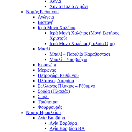
Χανιά
Χανιά Παλιό Λιμάνι
Νομός Ρεθύμνου
Ανώγεια
Βισταγή
Ιερά Μονή Χαλέπας
Ιερά Μονή Χαλέπας (Μονή Σωτήρος
Χριστού)
Ιερά Μονή Χαλέπας (Ταλαία Όρη)
Μπαλί
Μπαλί – Παραλία Καραβοστάσι
Μπαλί – Υποβρύχια
Κρυονέρι
Μέρωνας
Πετροχώρι Ρεθύμνου
Πλάτανος Αμαρίου
Σελλιανός Πλακιάς – Ρέθυμνο
Σούδα (Πλακιάς)
Σπήλι
Τριόπετρα
Φουρφουράς
Νομός Ηρακλείου
Αγία Βαρβάρα
Αγία Βαρβάρα
Αγία Βαρβάρα ΒΑ