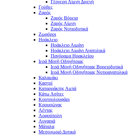
Γέργερη Λίμνη Διγενή
Γούβες
Ζαρός
Ζαρός Βόρεια
Ζαρός Λίμνη
Ζαρός Νοτιοδυτικά
Ζωφόροι
Ηράκλειο
Ηράκλειο Λιμάνι
Ηράκλειο Λιμάνι Ανατολικά
Πανόραμα Ηρακλείου
Ιερά Μονή Οδηγήτριας
Ιερά Μονή Οδηγήτριας Βορειοδυτικά
Ιερά Μονή Οδηγήτριας Νοτιοανατολικά
Καλαμάκι
Καστρί
Καταρράκτης Αμπά
Κάτω Ασίτες
Κουτουλουφάρι
Κρουσώνας
Λέντας
Λοφούπολη
Λυγαριά
Μάταλα
Μεσοχωριό Δυτικά