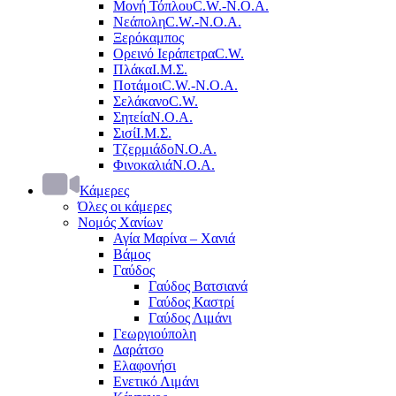
Μονή Τόπλου
C.W.-Ν.Ο.Α.
Νεάπολη
C.W.-Ν.Ο.Α.
Ξερόκαμπος
Ορεινό Ιεράπετρα
C.W.
Πλάκα
Ι.Μ.Σ.
Ποτάμοι
C.W.-Ν.Ο.Α.
Σελάκανο
C.W.
Σητεία
Ν.Ο.Α.
Σισί
Ι.Μ.Σ.
Τζερμιάδο
Ν.Ο.Α.
Φινοκαλιά
Ν.Ο.Α.
Κάμερες
Όλες οι κάμερες
Νομός Χανίων
Αγία Μαρίνα – Χανιά
Βάμος
Γαύδος
Γαύδος Βατσιανά
Γαύδος Καστρί
Γαύδος Λιμάνι
Γεωργιούπολη
Δαράτσο
Ελαφονήσι
Ενετικό Λιμάνι