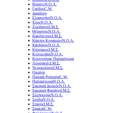
Βρύσες
Ν.Ο.Α.
Γαύδος
C.W.
Δαράτσο
Ελαφονήσι
Ν.Ο.Α.
Έλος
Ν.Ο.Α.
Ζυμβαγού
Ι.Μ.Σ.
Θέρισσος
Ν.Ο.Α.
Κακόπετρος
Ι.Μ.Σ.
Κάμποι Κεραμιών
Ν.Ο.Α.
Κάνδανος
Ν.Ο.Α.
Κίσσαμος
Ι.Μ.Σ.
Κολυμπάρι
Ν.Ο.Α.
Κουντούρας Παλαιόχωρα
Λουσακιές
Ι.Μ.Σ.
Νεροκούρου
Ι.Μ.Σ.
Ομαλός
Παλαιά Ρούματα
C.W.
Παλαιόχωρα
Ν.Ο.Α.
Σαμαριά Δρυμός
Ν.Ο.Α.
Σαμαριά Φαράγγι
Ι.Μ.Σ.
Σέμπρωνας
Ν.Ο.Α.
Σούδα
Ν.Ο.Α.
Σταλός
Ι.Μ.Σ.
Σφακιά
C.W.