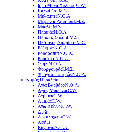
Αρμένοι
Ν.Ο.Α.
Ιερά Μονή Χαλέπας
C.W.
Καλλιθέα
Ι.Μ.Σ.
Μέλαμπες
Ν.Ο.Α.
Μέρωνας Αμαρίου
Ι.Μ.Σ.
Μπαλί
Ι.Μ.Σ.
Πλακιάς
Ν.Ο.Α.
Πλακιάς Σούδα
Ι.Μ.Σ.
Πλάτανος Αμαρίου
Ι.Μ.Σ.
Ρέθυμνο
Ν.Ο.Α.
Ρουσοσπίτι
Ν.Ο.Α.
Ρούστικα
Ν.Ο.Α.
Σπήλι
Ν.Ο.Α.
Φουρφουράς
Ι.Μ.Σ.
Φράγμα Ποταμών
Ν.Ο.Α.
Νομός Ηρακλείου
Αγία Βαρβάρα
Ν.Ο.Α.
Άγιος Μύρωνας
C.W.
Αγριανά
C.W.
Αμιράς
C.W.
Άνω Βιάννος
C.W.
Άρβη
Αρκαλοχώρι
C.W.
Ασήμι
Βαγιονιά
Ν.Ο.Α.