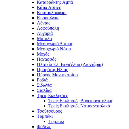
Καταρράκτης Αμπά
Κάτω Ασίτες
Κουτουλουφάρι
Κρουσώνας
Λέντας
Λοφούπολη
Λυγαριά
Μάταλα
Μεσοχωριό Δυτικά
Μεσοχωριό Νότια
Μοχός
Πανασσός
Πλατεία Ελ. Βενιζέλου (Λιοντάρια)
Προφήτης Ηλίας
Πύργος Μονοφατσίου
Ροδιά
Σιδωνία
Σταλίδα
Τρεις Εκκλησιές
Τρείς Εκκλησιές Βορειοανατολικά
Τρείς Εκκλησιές Νοτιοανατολικά
Τσούτσουρος
Τυμπάκι
Τυμπάκι
Φόδελε