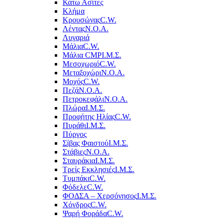
Κάτω Ασίτες
Κλήμα
Κρουσώνας
C.W.
Λέντας
Ν.Ο.Α.
Λυγαριά
Μάλια
C.W.
Μάλια CMP
Ι.Μ.Σ.
Μεσοχωριό
C.W.
Μεταξοχώρι
Ν.Ο.Α.
Μοχός
C.W.
Πεζά
Ν.Ο.Α.
Πετροκεφάλι
Ν.Ο.Α.
Πλώρα
Ι.Μ.Σ.
Προφήτης Ηλίας
C.W.
Πυράθι
Ι.Μ.Σ.
Πύργος
Σίβας Φαιστού
Ι.Μ.Σ.
Στάβιες
Ν.Ο.Α.
Σταυράκια
Ι.Μ.Σ.
Τρείς Εκκλησιές
Ι.Μ.Σ.
Τυμπάκι
C.W.
Φόδελε
C.W.
ΦΟΔΣΑ – Χερσόνησος
Ι.Μ.Σ.
Χόνδρος
C.W.
Ψαρή Φοράδα
C.W.