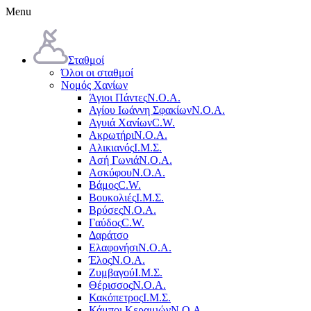
Menu
Σταθμοί
Όλοι οι σταθμοί
Νομός Χανίων
Άγιοι Πάντες
Ν.Ο.Α.
Αγίου Ιωάννη Σφακίων
Ν.Ο.Α.
Αγυιά Χανίων
C.W.
Ακρωτήρι
Ν.Ο.Α.
Αλικιανός
Ι.Μ.Σ.
Ασή Γωνιά
Ν.Ο.Α.
Ασκύφου
Ν.Ο.Α.
Βάμος
C.W.
Βουκολιές
Ι.Μ.Σ.
Βρύσες
Ν.Ο.Α.
Γαύδος
C.W.
Δαράτσο
Ελαφονήσι
Ν.Ο.Α.
Έλος
Ν.Ο.Α.
Ζυμβαγού
Ι.Μ.Σ.
Θέρισσος
Ν.Ο.Α.
Κακόπετρος
Ι.Μ.Σ.
Κάμποι Κεραμιών
Ν.Ο.Α.