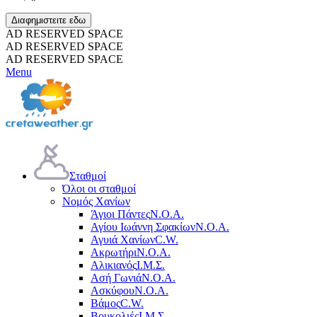
Διαφημιστειτε εδω
AD RESERVED SPACE
AD RESERVED SPACE
AD RESERVED SPACE
Menu
Σταθμοί
Όλοι οι σταθμοί
Νομός Χανίων
Άγιοι Πάντες
Ν.Ο.Α.
Αγίου Ιωάννη Σφακίων
Ν.Ο.Α.
Αγυιά Χανίων
C.W.
Ακρωτήρι
Ν.Ο.Α.
Αλικιανός
Ι.Μ.Σ.
Ασή Γωνιά
Ν.Ο.Α.
Ασκύφου
Ν.Ο.Α.
Βάμος
C.W.
Βουκολιές
Ι.Μ.Σ.