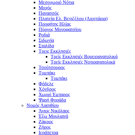
Μεσοχωριό Νότια
Μοχός
Πανασσός
Πλατεία Ελ. Βενιζέλου (Λιοντάρια)
Προφήτης Ηλίας
Πύργος Μονοφατσίου
Ροδιά
Σιδωνία
Σταλίδα
Τρεις Εκκλησιές
Τρείς Εκκλησιές Βορειοανατολικά
Τρείς Εκκλησιές Νοτιοανατολικά
Τσούτσουρος
Τυμπάκι
Τυμπάκι
Φόδελε
Χόνδρος
Χωριό Έμπαρος
Ψαρή Φοράδα
Νομός Λασιθίου
Άγιος Νικόλαος
Έξω Μουλιανά
Ζάκρος
Ζήρος
Ιεράπετρα