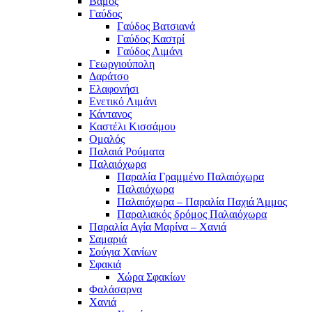
Βάμος
Γαύδος
Γαύδος Βατσιανά
Γαύδος Καστρί
Γαύδος Λιμάνι
Γεωργιούπολη
Δαράτσο
Ελαφονήσι
Ενετικό Λιμάνι
Κάντανος
Καστέλι Κισσάμου
Ομαλός
Παλαιά Ρούματα
Παλαιόχωρα
Παραλία Γραμμένο Παλαιόχωρα
Παλαιόχωρα
Παλαιόχωρα – Παραλία Παχιά Άμμος
Παραλιακός δρόμος Παλαιόχωρα
Παραλία Αγία Μαρίνα – Χανιά
Σαμαριά
Σούγια Χανίων
Σφακιά
Χώρα Σφακίων
Φαλάσαρνα
Χανιά