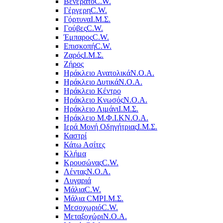
Βενεράτο
C.W.
Γέργερη
C.W.
Γόρτυνα
Ι.Μ.Σ.
Γούβες
C.W.
Έμπαρος
C.W.
Επισκοπή
C.W.
Ζαρός
Ι.Μ.Σ.
Ζήρος
Ηράκλειο Ανατολικά
Ν.Ο.Α.
Ηράκλειο Δυτικά
Ν.Ο.Α.
Ηράκλειο Κέντρο
Ηράκλειο Κνωσός
Ν.Ο.Α.
Ηράκλειο Λιμάνι
Ι.Μ.Σ.
Ηράκλειο Μ.Φ.Ι.Κ
Ν.Ο.Α.
Ιερά Μονή Οδηγήτριας
Ι.Μ.Σ.
Καστρί
Κάτω Ασίτες
Κλήμα
Κρουσώνας
C.W.
Λέντας
Ν.Ο.Α.
Λυγαριά
Μάλια
C.W.
Μάλια CMP
Ι.Μ.Σ.
Μεσοχωριό
C.W.
Μεταξοχώρι
Ν.Ο.Α.