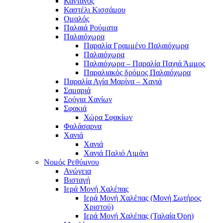
Κάντανος
Καστέλι Κισσάμου
Ομαλός
Παλαιά Ρούματα
Παλαιόχωρα
Παραλία Γραμμένο Παλαιόχωρα
Παλαιόχωρα
Παλαιόχωρα – Παραλία Παχιά Άμμος
Παραλιακός δρόμος Παλαιόχωρα
Παραλία Αγία Μαρίνα – Χανιά
Σαμαριά
Σούγια Χανίων
Σφακιά
Χώρα Σφακίων
Φαλάσαρνα
Χανιά
Χανιά
Χανιά Παλιό Λιμάνι
Νομός Ρεθύμνου
Ανώγεια
Βισταγή
Ιερά Μονή Χαλέπας
Ιερά Μονή Χαλέπας (Μονή Σωτήρος
Χριστού)
Ιερά Μονή Χαλέπας (Ταλαία Όρη)