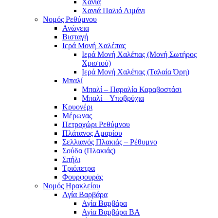
Χανιά
Χανιά Παλιό Λιμάνι
Νομός Ρεθύμνου
Ανώγεια
Βισταγή
Ιερά Μονή Χαλέπας
Ιερά Μονή Χαλέπας (Μονή Σωτήρος
Χριστού)
Ιερά Μονή Χαλέπας (Ταλαία Όρη)
Μπαλί
Μπαλί – Παραλία Καραβοστάσι
Μπαλί – Υποβρύχια
Κρυονέρι
Μέρωνας
Πετροχώρι Ρεθύμνου
Πλάτανος Αμαρίου
Σελλιανός Πλακιάς – Ρέθυμνο
Σούδα (Πλακιάς)
Σπήλι
Τριόπετρα
Φουρφουράς
Νομός Ηρακλείου
Αγία Βαρβάρα
Αγία Βαρβάρα
Αγία Βαρβάρα ΒΑ