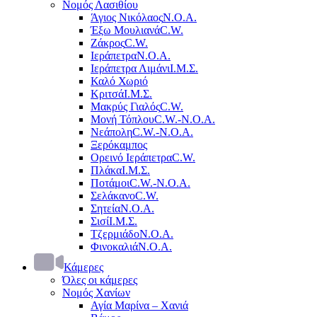
Νομός Λασιθίου
Άγιος Νικόλαος
Ν.Ο.Α.
Έξω Μουλιανά
C.W.
Ζάκρος
C.W.
Ιεράπετρα
Ν.Ο.Α.
Ιεράπετρα Λιμάνι
Ι.Μ.Σ.
Καλό Χωριό
Κριτσά
Ι.Μ.Σ.
Μακρύς Γιαλός
C.W.
Μονή Τόπλου
C.W.-Ν.Ο.Α.
Νεάπολη
C.W.-Ν.Ο.Α.
Ξερόκαμπος
Ορεινό Ιεράπετρα
C.W.
Πλάκα
Ι.Μ.Σ.
Ποτάμοι
C.W.-Ν.Ο.Α.
Σελάκανο
C.W.
Σητεία
Ν.Ο.Α.
Σισί
Ι.Μ.Σ.
Τζερμιάδο
Ν.Ο.Α.
Φινοκαλιά
Ν.Ο.Α.
Κάμερες
Όλες οι κάμερες
Νομός Χανίων
Αγία Μαρίνα – Χανιά