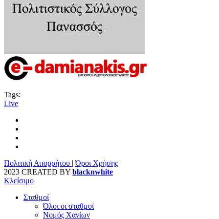
Tags:
Live
Πολιτική Απορρήτου
|
Όροι Χρήσης
2023 CREATED BY
blacknwhite
Κλείσιμο
Σταθμοί
Όλοι οι σταθμοί
Νομός Χανίων