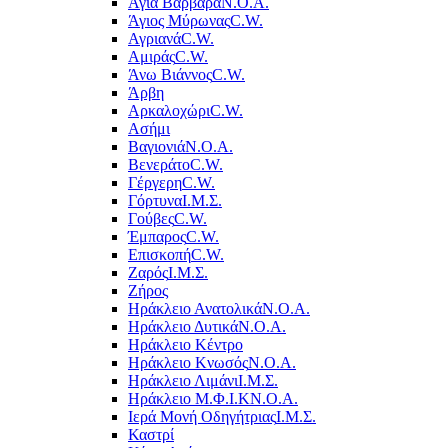
Αγία Βαρβάρα
Ν.Ο.Α.
Άγιος Μύρωνας
C.W.
Αγριανά
C.W.
Αμιράς
C.W.
Άνω Βιάννος
C.W.
Άρβη
Αρκαλοχώρι
C.W.
Ασήμι
Βαγιονιά
Ν.Ο.Α.
Βενεράτο
C.W.
Γέργερη
C.W.
Γόρτυνα
Ι.Μ.Σ.
Γούβες
C.W.
Έμπαρος
C.W.
Επισκοπή
C.W.
Ζαρός
Ι.Μ.Σ.
Ζήρος
Ηράκλειο Ανατολικά
Ν.Ο.Α.
Ηράκλειο Δυτικά
Ν.Ο.Α.
Ηράκλειο Κέντρο
Ηράκλειο Κνωσός
Ν.Ο.Α.
Ηράκλειο Λιμάνι
Ι.Μ.Σ.
Ηράκλειο Μ.Φ.Ι.Κ
Ν.Ο.Α.
Ιερά Μονή Οδηγήτριας
Ι.Μ.Σ.
Καστρί