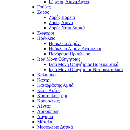
Γέργερη Λίμνη Διγενή
Γούβες
Ζαρός
Ζαρός Βόρεια
Ζαρός Λίμνη
Ζαρός Νοτιοδυτικά
Ζωφόροι
Ηράκλειο
Ηράκλειο Λιμάνι
Ηράκλειο Λιμάνι Ανατολικά
Πανόραμα Ηρακλείου
Ιερά Μονή Οδηγήτριας
Ιερά Μονή Οδηγήτριας Βορειοδυτικά
Ιερά Μονή Οδηγήτριας Νοτιοανατολικά
Καλαμάκι
Καστρί
Καταρράκτης Αμπά
Κάτω Ασίτες
Κουτουλουφάρι
Κρουσώνας
Λέντας
Λοφούπολη
Λυγαριά
Μάταλα
Μεσοχωριό Δυτικά