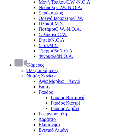
Μονή Τόπλου
C.W.-Ν.Ο.Α.
Νεάπολη
C.W.-Ν.Ο.Α.
Ξερόκαμπος
Ορεινό Ιεράπετρα
C.W.
Πλάκα
Ι.Μ.Σ.
Ποτάμοι
C.W.-Ν.Ο.Α.
Σελάκανο
C.W.
Σητεία
Ν.Ο.Α.
Σισί
Ι.Μ.Σ.
Τζερμιάδο
Ν.Ο.Α.
Φινοκαλιά
Ν.Ο.Α.
Κάμερες
Όλες οι κάμερες
Νομός Χανίων
Αγία Μαρίνα – Χανιά
Βάμος
Γαύδος
Γαύδος Βατσιανά
Γαύδος Καστρί
Γαύδος Λιμάνι
Γεωργιούπολη
Δαράτσο
Ελαφονήσι
Ενετικό Λιμάνι