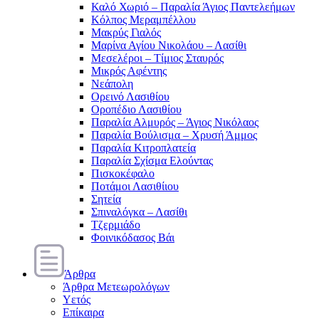
Καλό Χωριό – Παραλία Άγιος Παντελεήμων
Κόλπος Μεραμπέλλου
Μακρύς Γιαλός
Μαρίνα Αγίου Νικολάου – Λασίθι
Μεσελέροι – Τίμιος Σταυρός
Μικρός Αφέντης
Νεάπολη
Ορεινό Λασιθίου
Οροπέδιο Λασιθίου
Παραλία Αλμυρός – Άγιος Νικόλαος
Παραλία Βούλισμα – Χρυσή Άμμος
Παραλία Κιτροπλατεία
Παραλία Σχίσμα Ελούντας
Πισκοκέφαλο
Ποτάμοι Λασιθίιου
Σητεία
Σπιναλόγκα – Λασίθι
Τζερμιάδο
Φοινικόδασος Βάι
Άρθρα
Άρθρα Μετεωρολόγων
Υετός
Επίκαιρα