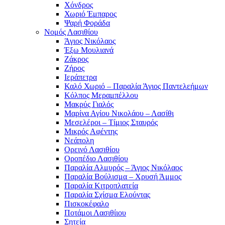
Χόνδρος
Χωριό Έμπαρος
Ψαρή Φοράδα
Νομός Λασιθίου
Άγιος Νικόλαος
Έξω Μουλιανά
Ζάκρος
Ζήρος
Ιεράπετρα
Καλό Χωριό – Παραλία Άγιος Παντελεήμων
Κόλπος Μεραμπέλλου
Μακρύς Γιαλός
Μαρίνα Αγίου Νικολάου – Λασίθι
Μεσελέροι – Τίμιος Σταυρός
Μικρός Αφέντης
Νεάπολη
Ορεινό Λασιθίου
Οροπέδιο Λασιθίου
Παραλία Αλμυρός – Άγιος Νικόλαος
Παραλία Βούλισμα – Χρυσή Άμμος
Παραλία Κιτροπλατεία
Παραλία Σχίσμα Ελούντας
Πισκοκέφαλο
Ποτάμοι Λασιθίιου
Σητεία