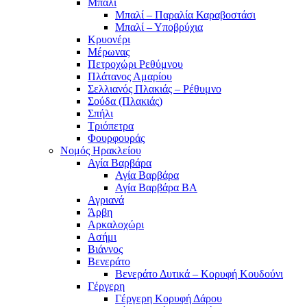
Μπαλί
Μπαλί – Παραλία Καραβοστάσι
Μπαλί – Υποβρύχια
Κρυονέρι
Μέρωνας
Πετροχώρι Ρεθύμνου
Πλάτανος Αμαρίου
Σελλιανός Πλακιάς – Ρέθυμνο
Σούδα (Πλακιάς)
Σπήλι
Τριόπετρα
Φουρφουράς
Νομός Ηρακλείου
Αγία Βαρβάρα
Αγία Βαρβάρα
Αγία Βαρβάρα ΒΑ
Αγριανά
Άρβη
Αρκαλοχώρι
Ασήμι
Βιάννος
Βενεράτο
Βενεράτο Δυτικά – Κορυφή Κουδούνι
Γέργερη
Γέργερη Κορυφή Δάρου