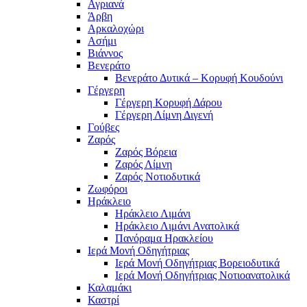
Αγριανά
Άρβη
Αρκαλοχώρι
Ασήμι
Βιάννος
Βενεράτο
Βενεράτο Δυτικά – Κορυφή Κουδούνι
Γέργερη
Γέργερη Κορυφή Δάρου
Γέργερη Λίμνη Διγενή
Γούβες
Ζαρός
Ζαρός Βόρεια
Ζαρός Λίμνη
Ζαρός Νοτιοδυτικά
Ζωφόροι
Ηράκλειο
Ηράκλειο Λιμάνι
Ηράκλειο Λιμάνι Ανατολικά
Πανόραμα Ηρακλείου
Ιερά Μονή Οδηγήτριας
Ιερά Μονή Οδηγήτριας Βορειοδυτικά
Ιερά Μονή Οδηγήτριας Νοτιοανατολικά
Καλαμάκι
Καστρί