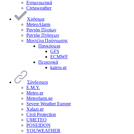
Ενημερωτικά
Cretaweather
Χρήσιμα
MeteoAlarm
Ραντάρ Πλοίων
Ραντάρ Πτήσεων
Μοντέλα Πρόγνωσης
Παγκόσμια
GFS
ECMWF
Περιοχικά
kairos.gr
Σύνδεσμοι
Ε.Μ.Υ.
Meteo.gr
Meteofarm.ge
Severe Weather Europe
Xalazi.gr
Civil Protection
UMETEO
POSEIDON
YOUWEATHER