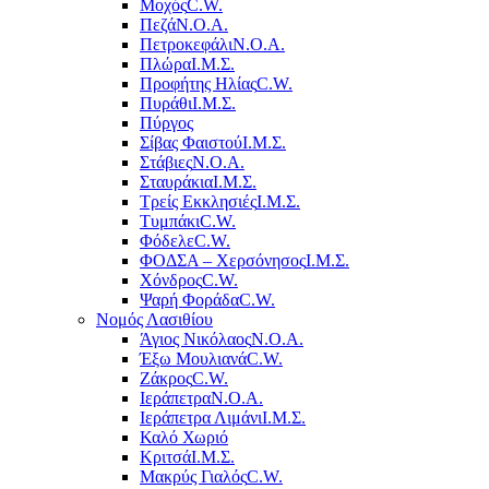
Μοχός
C.W.
Πεζά
Ν.Ο.Α.
Πετροκεφάλι
Ν.Ο.Α.
Πλώρα
Ι.Μ.Σ.
Προφήτης Ηλίας
C.W.
Πυράθι
Ι.Μ.Σ.
Πύργος
Σίβας Φαιστού
Ι.Μ.Σ.
Στάβιες
Ν.Ο.Α.
Σταυράκια
Ι.Μ.Σ.
Τρείς Εκκλησιές
Ι.Μ.Σ.
Τυμπάκι
C.W.
Φόδελε
C.W.
ΦΟΔΣΑ – Χερσόνησος
Ι.Μ.Σ.
Χόνδρος
C.W.
Ψαρή Φοράδα
C.W.
Νομός Λασιθίου
Άγιος Νικόλαος
Ν.Ο.Α.
Έξω Μουλιανά
C.W.
Ζάκρος
C.W.
Ιεράπετρα
Ν.Ο.Α.
Ιεράπετρα Λιμάνι
Ι.Μ.Σ.
Καλό Χωριό
Κριτσά
Ι.Μ.Σ.
Μακρύς Γιαλός
C.W.