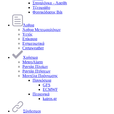
Σπιναλόγκα – Λασίθι
Τζερμιάδο
Φοινικόδασος Βάι
Άρθρα
Άρθρα Μετεωρολόγων
Υετός
Επίκαιρα
Ενημερωτικά
Cretaweather
Χρήσιμα
MeteoAlarm
Ραντάρ Πλοίων
Ραντάρ Πτήσεων
Μοντέλα Πρόγνωσης
Παγκόσμια
GFS
ECMWF
Περιοχικά
kairos.gr
Σύνδεσμοι