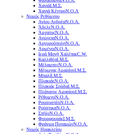
Φαλάσαρνα
Ν.Ο.Α.
Χανιά
Ι.Μ.Σ.
Χανιά Κέντρο
N.O.A
Νομός Ρεθύμνου
Αγίου Ανδρέα
Ν.Ο.Α.
Άδελε
Ν.Ο.Α.
Άμνατος
Ν.Ο.Α.
Ανώγεια
Ν.Ο.Α.
Αργυρούπολη
Ν.Ο.Α.
Αρμένοι
Ν.Ο.Α.
Ιερά Μονή Χαλέπας
C.W.
Καλλιθέα
Ι.Μ.Σ.
Μέλαμπες
Ν.Ο.Α.
Μέρωνας Αμαρίου
Ι.Μ.Σ.
Μπαλί
Ι.Μ.Σ.
Πλακιάς
Ν.Ο.Α.
Πλακιάς Σούδα
Ι.Μ.Σ.
Πλάτανος Αμαρίου
Ι.Μ.Σ.
Ρέθυμνο
Ν.Ο.Α.
Ρουσοσπίτι
Ν.Ο.Α.
Ρούστικα
Ν.Ο.Α.
Σπήλι
Ν.Ο.Α.
Φουρφουράς
Ι.Μ.Σ.
Φράγμα Ποταμών
Ν.Ο.Α.
Νομός Ηρακλείου