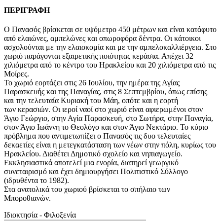
ΠΕΡΙΓΡΑΦΗ
Ο Πανασός βρίσκεται σε υψόμετρο 450 μέτρων και είναι κατάφυτο
από ελαιώνες, αμπελώνες και οπωροφόρα δέντρα. Οι κάτοικοι
ασχολούνται με την ελαιοκομία και με την αμπελοκαλλιέργεια. Στο
χωριό παράγονται εξαιρετικής ποιότητας κεράσια. Απέχει 32
χιλιόμετρα από το κέντρο του Ηρακλείου και 20 χιλιόμετρα από τις
Μοίρες.
Το χωριό εορτάζει στις 26 Ιουλίου, την ημέρα της Αγίας
Παρασκευής και της Παναγίας, στις 8 Σεπτεμβρίου, όπως επίσης
και την τελευταία Κυριακή του Μάη, οπότε και η εορτή
των κερασιών. Οι ιεροί ναοί στο χωριό είναι αφιερωμένοι στον
Άγιο Γεώργιο, στην Αγία Παρασκευή, στο Σωτήρα, στην Παναγία,
στον Άγιο Ιωάννη το Θεολόγο και στον Άγιο Νεκτάριο. Το κύριο
πρόβλημα που αντιμετωπίζει ο Πανασός τις δυο τελευταίες
δεκαετίες είναι η μετεγκατάσταση των νέων στην πόλη, κυρίως του
Ηρακλείου. Διαθέτει Δημοτικό σχολείο και νηπιαγωγείο.
Εκκλησιαστικά αποτελεί μια ενορία, διατηρεί γεωργικό
συνεταιρισμό και έχει δημιουργήσει Πολιτιστικό Σύλλογο
(ιδρυθέντα το 1982).
Στα ανατολικά του χωριού βρίσκεται το σπήλαιο των
Μποροθιανών.
Ιδιοκτησία - Φιλοξενία