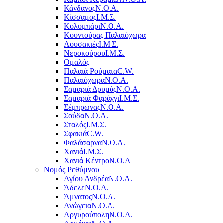
Κάνδανος
Ν.Ο.Α.
Κίσσαμος
Ι.Μ.Σ.
Κολυμπάρι
Ν.Ο.Α.
Κουντούρας Παλαιόχωρα
Λουσακιές
Ι.Μ.Σ.
Νεροκούρου
Ι.Μ.Σ.
Ομαλός
Παλαιά Ρούματα
C.W.
Παλαιόχωρα
Ν.Ο.Α.
Σαμαριά Δρυμός
Ν.Ο.Α.
Σαμαριά Φαράγγι
Ι.Μ.Σ.
Σέμπρωνας
Ν.Ο.Α.
Σούδα
Ν.Ο.Α.
Σταλός
Ι.Μ.Σ.
Σφακιά
C.W.
Φαλάσαρνα
Ν.Ο.Α.
Χανιά
Ι.Μ.Σ.
Χανιά Κέντρο
N.O.A
Νομός Ρεθύμνου
Αγίου Ανδρέα
Ν.Ο.Α.
Άδελε
Ν.Ο.Α.
Άμνατος
Ν.Ο.Α.
Ανώγεια
Ν.Ο.Α.
Αργυρούπολη
Ν.Ο.Α.