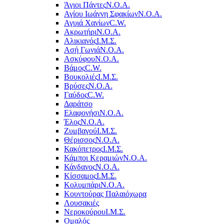
Άγιοι Πάντες
Ν.Ο.Α.
Αγίου Ιωάννη Σφακίων
Ν.Ο.Α.
Αγυιά Χανίων
C.W.
Ακρωτήρι
Ν.Ο.Α.
Αλικιανός
Ι.Μ.Σ.
Ασή Γωνιά
Ν.Ο.Α.
Ασκύφου
Ν.Ο.Α.
Βάμος
C.W.
Βουκολιές
Ι.Μ.Σ.
Βρύσες
Ν.Ο.Α.
Γαύδος
C.W.
Δαράτσο
Ελαφονήσι
Ν.Ο.Α.
Έλος
Ν.Ο.Α.
Ζυμβαγού
Ι.Μ.Σ.
Θέρισσος
Ν.Ο.Α.
Κακόπετρος
Ι.Μ.Σ.
Κάμποι Κεραμιών
Ν.Ο.Α.
Κάνδανος
Ν.Ο.Α.
Κίσσαμος
Ι.Μ.Σ.
Κολυμπάρι
Ν.Ο.Α.
Κουντούρας Παλαιόχωρα
Λουσακιές
Νεροκούρου
Ι.Μ.Σ.
Ομαλός