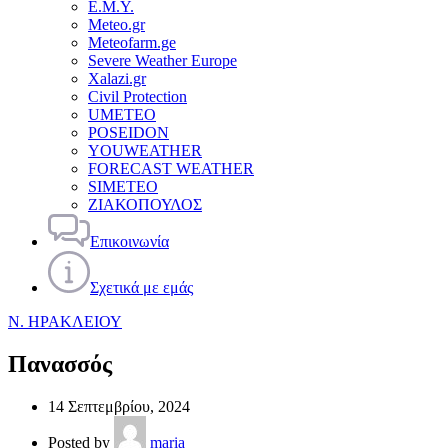
Ε.Μ.Υ.
Meteo.gr
Meteofarm.ge
Severe Weather Europe
Xalazi.gr
Civil Protection
UMETEO
POSEIDON
YOUWEATHER
FORECAST WEATHER
SIMETEO
ΖΙΑΚΟΠΟΥΛΟΣ
Επικοινωνία
Σχετικά με εμάς
Ν. ΗΡΑΚΛΕΙΟΥ
Πανασσός
14 Σεπτεμβρίου, 2024
Posted by
maria