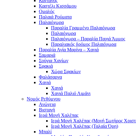
Κάντανος
Καστέλι Κισσάμου
Ομαλός
Παλαιά Ρούματα
Παλαιόχωρα
Παραλία Γραμμένο Παλαιόχωρα
Παλαιόχωρα
Παλαιόχωρα – Παραλία Παχιά Άμμος
Παραλιακός δρόμος Παλαιόχωρα
Παραλία Αγία Μαρίνα – Χανιά
Σαμαριά
Σούγια Χανίων
Σφακιά
Χώρα Σφακίων
Φαλάσαρνα
Χανιά
Χανιά
Χανιά Παλιό Λιμάνι
Νομός Ρεθύμνου
Ανώγεια
Βισταγή
Ιερά Μονή Χαλέπας
Ιερά Μονή Χαλέπας (Μονή Σωτήρος Χριστ
Ιερά Μονή Χαλέπας (Ταλαία Όρη)
Μπαλί