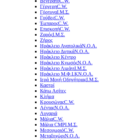
Βενεράτο
C.W.
Γέργερη
C.W.
Γόρτυνα
Ι.Μ.Σ.
Γούβες
C.W.
Έμπαρος
C.W.
Επισκοπή
C.W.
Ζαρός
Ι.Μ.Σ.
Ζήρος
Ηράκλειο Ανατολικά
Ν.Ο.Α.
Ηράκλειο Δυτικά
Ν.Ο.Α.
Ηράκλειο Κέντρο
Ηράκλειο Κνωσός
Ν.Ο.Α.
Ηράκλειο Λιμάνι
Ι.Μ.Σ.
Ηράκλειο Μ.Φ.Ι.Κ
Ν.Ο.Α.
Ιερά Μονή Οδηγήτριας
Ι.Μ.Σ.
Καστρί
Κάτω Ασίτες
Κλήμα
Κρουσώνας
C.W.
Λέντας
Ν.Ο.Α.
Λυγαριά
Μάλια
C.W.
Μάλια CMP
Ι.Μ.Σ.
Μεσοχωριό
C.W.
Μεταξοχώρι
Ν.Ο.Α.