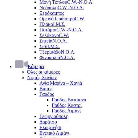
Μονή Τόπλου
C.W.-Ν.Ο.Α.
Νεάπολη
C.W.-Ν.Ο.Α.
Ξερόκαμπος
Ορεινό Ιεράπετρα
C.W.
Πλάκα
Ι.Μ.Σ.
Ποτάμοι
C.W.-Ν.Ο.Α.
Σελάκανο
C.W.
Σητεία
Ν.Ο.Α.
Σισί
Ι.Μ.Σ.
Τζερμιάδο
Ν.Ο.Α.
Φινοκαλιά
Ν.Ο.Α.
Κάμερες
Όλες οι κάμερες
Νομός Χανίων
Αγία Μαρίνα – Χανιά
Βάμος
Γαύδος
Γαύδος Βατσιανά
Γαύδος Καστρί
Γαύδος Λιμάνι
Γεωργιούπολη
Δαράτσο
Ελαφονήσι
Ενετικό Λιμάνι