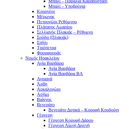
Μπαλί – Παραλία Καραβοστάσι
Μπαλί – Υποβρύχια
Κρυονέρι
Μέρωνας
Πετροχώρι Ρεθύμνου
Πλάτανος Αμαρίου
Σελλιανός Πλακιάς – Ρέθυμνο
Σούδα (Πλακιάς)
Σπήλι
Τριόπετρα
Φουρφουράς
Νομός Ηρακλείου
Αγία Βαρβάρα
Αγία Βαρβάρα
Αγία Βαρβάρα ΒΑ
Αγριανά
Άρβη
Αρκαλοχώρι
Ασήμι
Βιάννος
Βενεράτο
Βενεράτο Δυτικά – Κορυφή Κουδούνι
Γέργερη
Γέργερη Κορυφή Δάρου
Γέργερη Λίμνη Διγενή