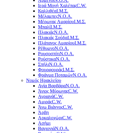
Αρμένοι
Ν.Ο.Α.
Ιερά Μονή Χαλέπας
C.W.
Καλλιθέα
Ι.Μ.Σ.
Μέλαμπες
Ν.Ο.Α.
Μέρωνας Αμαρίου
Ι.Μ.Σ.
Μπαλί
Ι.Μ.Σ.
Πλακιάς
Ν.Ο.Α.
Πλακιάς Σούδα
Ι.Μ.Σ.
Πλάτανος Αμαρίου
Ι.Μ.Σ.
Ρέθυμνο
Ν.Ο.Α.
Ρουσοσπίτι
Ν.Ο.Α.
Ρούστικα
Ν.Ο.Α.
Σπήλι
Ν.Ο.Α.
Φουρφουράς
Ι.Μ.Σ.
Φράγμα Ποταμών
Ν.Ο.Α.
Νομός Ηρακλείου
Αγία Βαρβάρα
Ν.Ο.Α.
Άγιος Μύρωνας
C.W.
Αγριανά
C.W.
Αμιράς
C.W.
Άνω Βιάννος
C.W.
Άρβη
Αρκαλοχώρι
C.W.
Ασήμι
Βαγιονιά
Ν.Ο.Α.