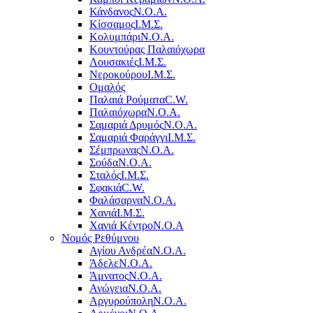
Κάνδανος
Ν.Ο.Α.
Κίσσαμος
Ι.Μ.Σ.
Κολυμπάρι
Ν.Ο.Α.
Κουντούρας Παλαιόχωρα
Λουσακιές
Ι.Μ.Σ.
Νεροκούρου
Ι.Μ.Σ.
Ομαλός
Παλαιά Ρούματα
C.W.
Παλαιόχωρα
Ν.Ο.Α.
Σαμαριά Δρυμός
Ν.Ο.Α.
Σαμαριά Φαράγγι
Ι.Μ.Σ.
Σέμπρωνας
Ν.Ο.Α.
Σούδα
Ν.Ο.Α.
Σταλός
Ι.Μ.Σ.
Σφακιά
C.W.
Φαλάσαρνα
Ν.Ο.Α.
Χανιά
Ι.Μ.Σ.
Χανιά Κέντρο
N.O.A
Νομός Ρεθύμνου
Αγίου Ανδρέα
Ν.Ο.Α.
Άδελε
Ν.Ο.Α.
Άμνατος
Ν.Ο.Α.
Ανώγεια
Ν.Ο.Α.
Αργυρούπολη
Ν.Ο.Α.