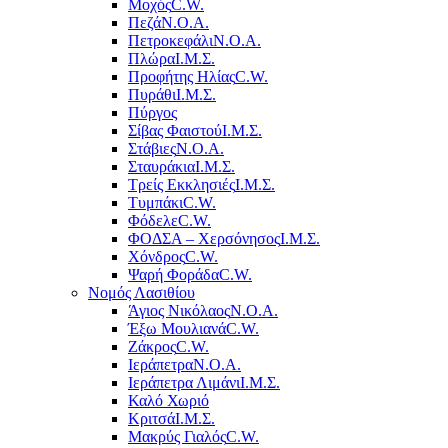
Μοχός
C.W.
Πεζά
Ν.Ο.Α.
Πετροκεφάλι
Ν.Ο.Α.
Πλώρα
Ι.Μ.Σ.
Προφήτης Ηλίας
C.W.
Πυράθι
Ι.Μ.Σ.
Πύργος
Σίβας Φαιστού
Ι.Μ.Σ.
Στάβιες
Ν.Ο.Α.
Σταυράκια
Ι.Μ.Σ.
Τρείς Εκκλησιές
Ι.Μ.Σ.
Τυμπάκι
C.W.
Φόδελε
C.W.
ΦΟΔΣΑ – Χερσόνησος
Ι.Μ.Σ.
Χόνδρος
C.W.
Ψαρή Φοράδα
C.W.
Νομός Λασιθίου
Άγιος Νικόλαος
Ν.Ο.Α.
Έξω Μουλιανά
C.W.
Ζάκρος
C.W.
Ιεράπετρα
Ν.Ο.Α.
Ιεράπετρα Λιμάνι
Ι.Μ.Σ.
Καλό Χωριό
Κριτσά
Ι.Μ.Σ.
Μακρύς Γιαλός
C.W.