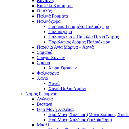
Κάντανος
Καστέλι Κισσάμου
Ομαλός
Παλαιά Ρούματα
Παλαιόχωρα
Παραλία Γραμμένο Παλαιόχωρα
Παλαιόχωρα
Παλαιόχωρα – Παραλία Παχιά Άμμος
Παραλιακός δρόμος Παλαιόχωρα
Παραλία Αγία Μαρίνα – Χανιά
Σαμαριά
Σούγια Χανίων
Σφακιά
Χώρα Σφακίων
Φαλάσαρνα
Χανιά
Χανιά
Χανιά Παλιό Λιμάνι
Νομός Ρεθύμνου
Ανώγεια
Βισταγή
Ιερά Μονή Χαλέπας
Ιερά Μονή Χαλέπας (Μονή Σωτήρος Χριστ
Ιερά Μονή Χαλέπας (Ταλαία Όρη)
Μπαλί