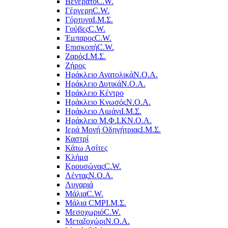
Βενεράτο
C.W.
Γέργερη
C.W.
Γόρτυνα
Ι.Μ.Σ.
Γούβες
C.W.
Έμπαρος
C.W.
Επισκοπή
C.W.
Ζαρός
Ι.Μ.Σ.
Ζήρος
Ηράκλειο Ανατολικά
Ν.Ο.Α.
Ηράκλειο Δυτικά
Ν.Ο.Α.
Ηράκλειο Κέντρο
Ηράκλειο Κνωσός
Ν.Ο.Α.
Ηράκλειο Λιμάνι
Ι.Μ.Σ.
Ηράκλειο Μ.Φ.Ι.Κ
Ν.Ο.Α.
Ιερά Μονή Οδηγήτριας
Ι.Μ.Σ.
Καστρί
Κάτω Ασίτες
Κλήμα
Κρουσώνας
C.W.
Λέντας
Ν.Ο.Α.
Λυγαριά
Μάλια
C.W.
Μάλια CMP
Ι.Μ.Σ.
Μεσοχωριό
C.W.
Μεταξοχώρι
Ν.Ο.Α.