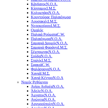
Κάνδανος
Ν.Ο.Α.
Κίσσαμος
Ι.Μ.Σ.
Κολυμπάρι
Ν.Ο.Α.
Κουντούρας Παλαιόχωρα
Λουσακιές
Ι.Μ.Σ.
Νεροκούρου
Ι.Μ.Σ.
Ομαλός
Παλαιά Ρούματα
C.W.
Παλαιόχωρα
Ν.Ο.Α.
Σαμαριά Δρυμός
Ν.Ο.Α.
Σαμαριά Φαράγγι
Ι.Μ.Σ.
Σέμπρωνας
Ν.Ο.Α.
Σούδα
Ν.Ο.Α.
Σταλός
Ι.Μ.Σ.
Σφακιά
C.W.
Φαλάσαρνα
Ν.Ο.Α.
Χανιά
Ι.Μ.Σ.
Χανιά Κέντρο
N.O.A
Νομός Ρεθύμνου
Αγίου Ανδρέα
Ν.Ο.Α.
Άδελε
Ν.Ο.Α.
Άμνατος
Ν.Ο.Α.
Ανώγεια
Ν.Ο.Α.
Αργυρούπολη
Ν.Ο.Α.