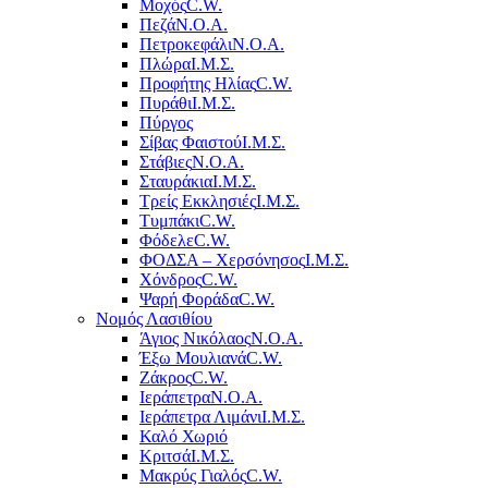
Μοχός
C.W.
Πεζά
Ν.Ο.Α.
Πετροκεφάλι
Ν.Ο.Α.
Πλώρα
Ι.Μ.Σ.
Προφήτης Ηλίας
C.W.
Πυράθι
Ι.Μ.Σ.
Πύργος
Σίβας Φαιστού
Ι.Μ.Σ.
Στάβιες
Ν.Ο.Α.
Σταυράκια
Ι.Μ.Σ.
Τρείς Εκκλησιές
Ι.Μ.Σ.
Τυμπάκι
C.W.
Φόδελε
C.W.
ΦΟΔΣΑ – Χερσόνησος
Ι.Μ.Σ.
Χόνδρος
C.W.
Ψαρή Φοράδα
C.W.
Νομός Λασιθίου
Άγιος Νικόλαος
Ν.Ο.Α.
Έξω Μουλιανά
C.W.
Ζάκρος
C.W.
Ιεράπετρα
Ν.Ο.Α.
Ιεράπετρα Λιμάνι
Ι.Μ.Σ.
Καλό Χωριό
Κριτσά
Ι.Μ.Σ.
Μακρύς Γιαλός
C.W.