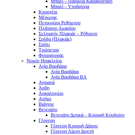
Μπαλί – Παραλία Καραβοστάσι
Μπαλί – Υποβρύχια
Κρυονέρι
Μέρωνας
Πετροχώρι Ρεθύμνου
Πλάτανος Αμαρίου
Σελλιανός Πλακιάς – Ρέθυμνο
Σούδα (Πλακιάς)
Σπήλι
Τριόπετρα
Φουρφουράς
Νομός Ηρακλείου
Αγία Βαρβάρα
Αγία Βαρβάρα
Αγία Βαρβάρα ΒΑ
Αγριανά
Άρβη
Αρκαλοχώρι
Ασήμι
Βιάννος
Βενεράτο
Βενεράτο Δυτικά – Κορυφή Κουδούνι
Γέργερη
Γέργερη Κορυφή Δάρου
Γέργερη Λίμνη Διγενή