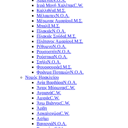
Αρμένοι
Ν.Ο.Α.
Ιερά Μονή Χαλέπας
C.W.
Καλλιθέα
Ι.Μ.Σ.
Μέλαμπες
Ν.Ο.Α.
Μέρωνας Αμαρίου
Ι.Μ.Σ.
Μπαλί
Ι.Μ.Σ.
Πλακιάς
Ν.Ο.Α.
Πλακιάς Σούδα
Ι.Μ.Σ.
Πλάτανος Αμαρίου
Ι.Μ.Σ.
Ρέθυμνο
Ν.Ο.Α.
Ρουσοσπίτι
Ν.Ο.Α.
Ρούστικα
Ν.Ο.Α.
Σπήλι
Ν.Ο.Α.
Φουρφουράς
Ι.Μ.Σ.
Φράγμα Ποταμών
Ν.Ο.Α.
Νομός Ηρακλείου
Αγία Βαρβάρα
Ν.Ο.Α.
Άγιος Μύρωνας
C.W.
Αγριανά
C.W.
Αμιράς
C.W.
Άνω Βιάννος
C.W.
Άρβη
Αρκαλοχώρι
C.W.
Ασήμι
Βαγιονιά
Ν.Ο.Α.