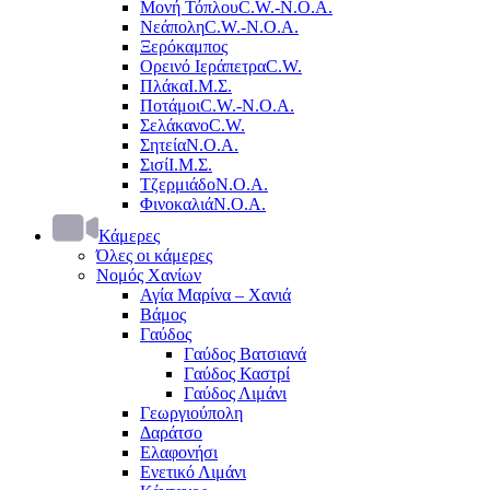
Μονή Τόπλου
C.W.-Ν.Ο.Α.
Νεάπολη
C.W.-Ν.Ο.Α.
Ξερόκαμπος
Ορεινό Ιεράπετρα
C.W.
Πλάκα
Ι.Μ.Σ.
Ποτάμοι
C.W.-Ν.Ο.Α.
Σελάκανο
C.W.
Σητεία
Ν.Ο.Α.
Σισί
Ι.Μ.Σ.
Τζερμιάδο
Ν.Ο.Α.
Φινοκαλιά
Ν.Ο.Α.
Κάμερες
Όλες οι κάμερες
Νομός Χανίων
Αγία Μαρίνα – Χανιά
Βάμος
Γαύδος
Γαύδος Βατσιανά
Γαύδος Καστρί
Γαύδος Λιμάνι
Γεωργιούπολη
Δαράτσο
Ελαφονήσι
Ενετικό Λιμάνι