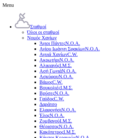
Menu
Σταθμοί
Όλοι οι σταθμοί
Νομός Χανίων
Άγιοι Πάντες
Ν.Ο.Α.
Αγίου Ιωάννη Σφακίων
Ν.Ο.Α.
Αγυιά Χανίων
C.W.
Ακρωτήρι
Ν.Ο.Α.
Αλικιανός
Ι.Μ.Σ.
Ασή Γωνιά
Ν.Ο.Α.
Ασκύφου
Ν.Ο.Α.
Βάμος
C.W.
Βουκολιές
Ι.Μ.Σ.
Βρύσες
Ν.Ο.Α.
Γαύδος
C.W.
Δαράτσο
Ελαφονήσι
Ν.Ο.Α.
Έλος
Ν.Ο.Α.
Ζυμβαγού
Ι.Μ.Σ.
Θέρισσος
Ν.Ο.Α.
Κακόπετρος
Ι.Μ.Σ.
Κάμποι Κεραμιών
Ν.Ο.Α.