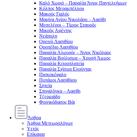
Καλό Χωριό – Παραλία Άγιος Παντελεήμων
Κόλπος Μεραμπέλλου
Μακρύς Γιαλός
Μαρίνα Αγίου Νικολάου – Λασίθι
Μεσελέροι – Τίμιος Σταυρός
Μικρός Αφέντης
Νεάπολη
Ορεινό Λασιθίου
Οροπέδιο Λασιθίου
Παραλία Αλμυρός – Άγιος Νικόλαος
Παραλία Βούλισμα – Χρυσή Άμμος
Παραλία Κιτροπλατεία
Παραλία Σχίσμα Ελούντας
Πισκοκέφαλο
Ποτάμοι Λασιθίιου
Σητεία
Σπιναλόγκα – Λασίθι
Τζερμιάδο
Φοινικόδασος Βάι
Άρθρα
Άρθρα Μετεωρολόγων
Υετός
Επίκαιρα