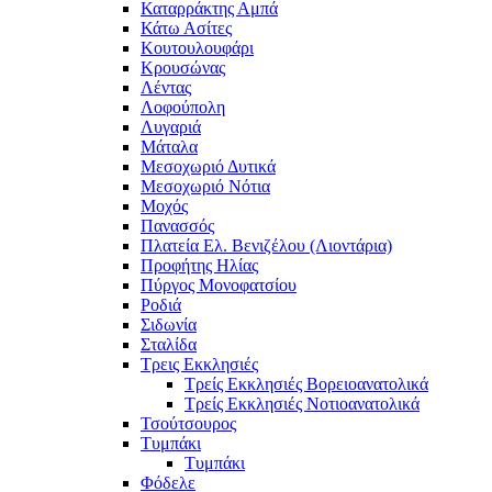
Καταρράκτης Αμπά
Κάτω Ασίτες
Κουτουλουφάρι
Κρουσώνας
Λέντας
Λοφούπολη
Λυγαριά
Μάταλα
Μεσοχωριό Δυτικά
Μεσοχωριό Νότια
Μοχός
Πανασσός
Πλατεία Ελ. Βενιζέλου (Λιοντάρια)
Προφήτης Ηλίας
Πύργος Μονοφατσίου
Ροδιά
Σιδωνία
Σταλίδα
Τρεις Εκκλησιές
Τρείς Εκκλησιές Βορειοανατολικά
Τρείς Εκκλησιές Νοτιοανατολικά
Τσούτσουρος
Τυμπάκι
Τυμπάκι
Φόδελε