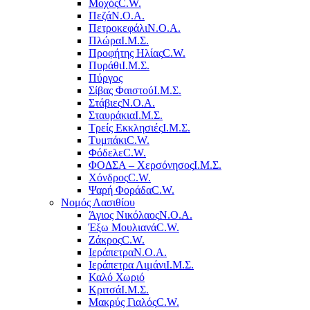
Μοχός
C.W.
Πεζά
Ν.Ο.Α.
Πετροκεφάλι
Ν.Ο.Α.
Πλώρα
Ι.Μ.Σ.
Προφήτης Ηλίας
C.W.
Πυράθι
Ι.Μ.Σ.
Πύργος
Σίβας Φαιστού
Ι.Μ.Σ.
Στάβιες
Ν.Ο.Α.
Σταυράκια
Ι.Μ.Σ.
Τρείς Εκκλησιές
Ι.Μ.Σ.
Τυμπάκι
C.W.
Φόδελε
C.W.
ΦΟΔΣΑ – Χερσόνησος
Ι.Μ.Σ.
Χόνδρος
C.W.
Ψαρή Φοράδα
C.W.
Νομός Λασιθίου
Άγιος Νικόλαος
Ν.Ο.Α.
Έξω Μουλιανά
C.W.
Ζάκρος
C.W.
Ιεράπετρα
Ν.Ο.Α.
Ιεράπετρα Λιμάνι
Ι.Μ.Σ.
Καλό Χωριό
Κριτσά
Ι.Μ.Σ.
Μακρύς Γιαλός
C.W.