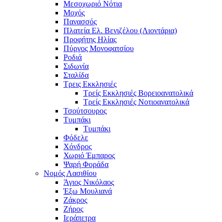
Μεσοχωριό Νότια
Μοχός
Πανασσός
Πλατεία Ελ. Βενιζέλου (Λιοντάρια)
Προφήτης Ηλίας
Πύργος Μονοφατσίου
Ροδιά
Σιδωνία
Σταλίδα
Τρεις Εκκλησιές
Τρείς Εκκλησιές Βορειοανατολικά
Τρείς Εκκλησιές Νοτιοανατολικά
Τσούτσουρος
Τυμπάκι
Τυμπάκι
Φόδελε
Χόνδρος
Χωριό Έμπαρος
Ψαρή Φοράδα
Νομός Λασιθίου
Άγιος Νικόλαος
Έξω Μουλιανά
Ζάκρος
Ζήρος
Ιεράπετρα