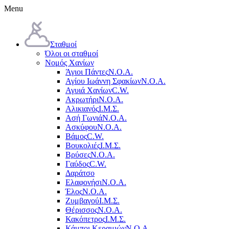
Menu
Σταθμοί
Όλοι οι σταθμοί
Νομός Χανίων
Άγιοι Πάντες
Ν.Ο.Α.
Αγίου Ιωάννη Σφακίων
Ν.Ο.Α.
Αγυιά Χανίων
C.W.
Ακρωτήρι
Ν.Ο.Α.
Αλικιανός
Ι.Μ.Σ.
Ασή Γωνιά
Ν.Ο.Α.
Ασκύφου
Ν.Ο.Α.
Βάμος
C.W.
Βουκολιές
Ι.Μ.Σ.
Βρύσες
Ν.Ο.Α.
Γαύδος
C.W.
Δαράτσο
Ελαφονήσι
Ν.Ο.Α.
Έλος
Ν.Ο.Α.
Ζυμβαγού
Ι.Μ.Σ.
Θέρισσος
Ν.Ο.Α.
Κακόπετρος
Ι.Μ.Σ.
Κάμποι Κεραμιών
Ν.Ο.Α.