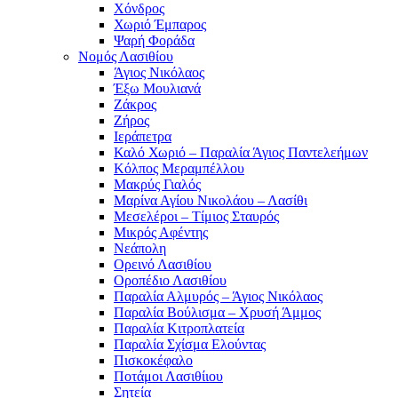
Χόνδρος
Χωριό Έμπαρος
Ψαρή Φοράδα
Νομός Λασιθίου
Άγιος Νικόλαος
Έξω Μουλιανά
Ζάκρος
Ζήρος
Ιεράπετρα
Καλό Χωριό – Παραλία Άγιος Παντελεήμων
Κόλπος Μεραμπέλλου
Μακρύς Γιαλός
Μαρίνα Αγίου Νικολάου – Λασίθι
Μεσελέροι – Τίμιος Σταυρός
Μικρός Αφέντης
Νεάπολη
Ορεινό Λασιθίου
Οροπέδιο Λασιθίου
Παραλία Αλμυρός – Άγιος Νικόλαος
Παραλία Βούλισμα – Χρυσή Άμμος
Παραλία Κιτροπλατεία
Παραλία Σχίσμα Ελούντας
Πισκοκέφαλο
Ποτάμοι Λασιθίιου
Σητεία