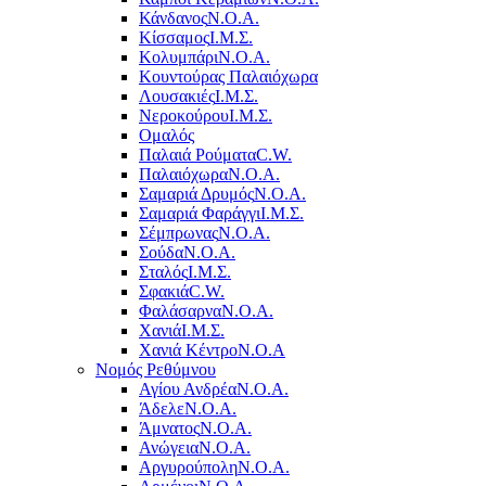
Κάνδανος
Ν.Ο.Α.
Κίσσαμος
Ι.Μ.Σ.
Κολυμπάρι
Ν.Ο.Α.
Κουντούρας Παλαιόχωρα
Λουσακιές
Ι.Μ.Σ.
Νεροκούρου
Ι.Μ.Σ.
Ομαλός
Παλαιά Ρούματα
C.W.
Παλαιόχωρα
Ν.Ο.Α.
Σαμαριά Δρυμός
Ν.Ο.Α.
Σαμαριά Φαράγγι
Ι.Μ.Σ.
Σέμπρωνας
Ν.Ο.Α.
Σούδα
Ν.Ο.Α.
Σταλός
Ι.Μ.Σ.
Σφακιά
C.W.
Φαλάσαρνα
Ν.Ο.Α.
Χανιά
Ι.Μ.Σ.
Χανιά Κέντρο
N.O.A
Νομός Ρεθύμνου
Αγίου Ανδρέα
Ν.Ο.Α.
Άδελε
Ν.Ο.Α.
Άμνατος
Ν.Ο.Α.
Ανώγεια
Ν.Ο.Α.
Αργυρούπολη
Ν.Ο.Α.