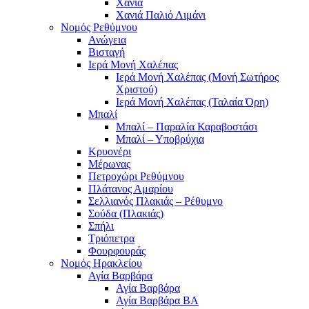
Χανιά
Χανιά Παλιό Λιμάνι
Νομός Ρεθύμνου
Ανώγεια
Βισταγή
Ιερά Μονή Χαλέπας
Ιερά Μονή Χαλέπας (Μονή Σωτήρος
Χριστού)
Ιερά Μονή Χαλέπας (Ταλαία Όρη)
Μπαλί
Μπαλί – Παραλία Καραβοστάσι
Μπαλί – Υποβρύχια
Κρυονέρι
Μέρωνας
Πετροχώρι Ρεθύμνου
Πλάτανος Αμαρίου
Σελλιανός Πλακιάς – Ρέθυμνο
Σούδα (Πλακιάς)
Σπήλι
Τριόπετρα
Φουρφουράς
Νομός Ηρακλείου
Αγία Βαρβάρα
Αγία Βαρβάρα
Αγία Βαρβάρα ΒΑ