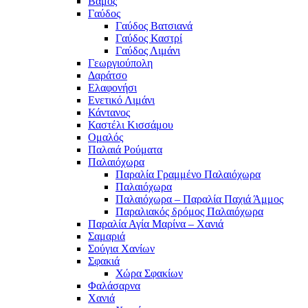
Βάμος
Γαύδος
Γαύδος Βατσιανά
Γαύδος Καστρί
Γαύδος Λιμάνι
Γεωργιούπολη
Δαράτσο
Ελαφονήσι
Ενετικό Λιμάνι
Κάντανος
Καστέλι Κισσάμου
Ομαλός
Παλαιά Ρούματα
Παλαιόχωρα
Παραλία Γραμμένο Παλαιόχωρα
Παλαιόχωρα
Παλαιόχωρα – Παραλία Παχιά Άμμος
Παραλιακός δρόμος Παλαιόχωρα
Παραλία Αγία Μαρίνα – Χανιά
Σαμαριά
Σούγια Χανίων
Σφακιά
Χώρα Σφακίων
Φαλάσαρνα
Χανιά