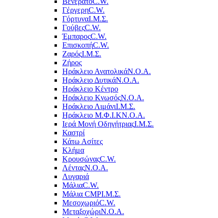
Βενεράτο
C.W.
Γέργερη
C.W.
Γόρτυνα
Ι.Μ.Σ.
Γούβες
C.W.
Έμπαρος
C.W.
Επισκοπή
C.W.
Ζαρός
Ι.Μ.Σ.
Ζήρος
Ηράκλειο Ανατολικά
Ν.Ο.Α.
Ηράκλειο Δυτικά
Ν.Ο.Α.
Ηράκλειο Κέντρο
Ηράκλειο Κνωσός
Ν.Ο.Α.
Ηράκλειο Λιμάνι
Ι.Μ.Σ.
Ηράκλειο Μ.Φ.Ι.Κ
Ν.Ο.Α.
Ιερά Μονή Οδηγήτριας
Ι.Μ.Σ.
Καστρί
Κάτω Ασίτες
Κλήμα
Κρουσώνας
C.W.
Λέντας
Ν.Ο.Α.
Λυγαριά
Μάλια
C.W.
Μάλια CMP
Ι.Μ.Σ.
Μεσοχωριό
C.W.
Μεταξοχώρι
Ν.Ο.Α.