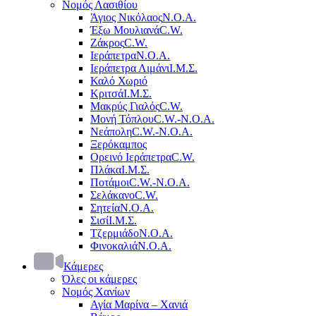
Νομός Λασιθίου
Άγιος Νικόλαος
Ν.Ο.Α.
Έξω Μουλιανά
C.W.
Ζάκρος
C.W.
Ιεράπετρα
Ν.Ο.Α.
Ιεράπετρα Λιμάνι
Ι.Μ.Σ.
Καλό Χωριό
Κριτσά
Ι.Μ.Σ.
Μακρύς Γιαλός
C.W.
Μονή Τόπλου
C.W.-Ν.Ο.Α.
Νεάπολη
C.W.-Ν.Ο.Α.
Ξερόκαμπος
Ορεινό Ιεράπετρα
C.W.
Πλάκα
Ι.Μ.Σ.
Ποτάμοι
C.W.-Ν.Ο.Α.
Σελάκανο
C.W.
Σητεία
Ν.Ο.Α.
Σισί
Ι.Μ.Σ.
Τζερμιάδο
Ν.Ο.Α.
Φινοκαλιά
Ν.Ο.Α.
Κάμερες
Όλες οι κάμερες
Νομός Χανίων
Αγία Μαρίνα – Χανιά