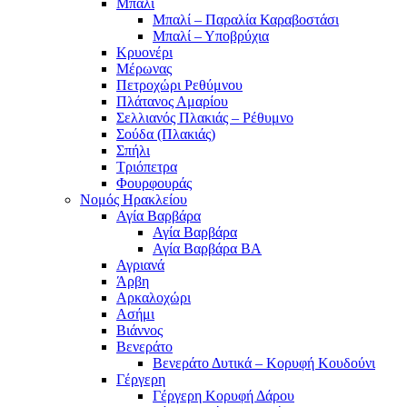
Μπαλί
Μπαλί – Παραλία Καραβοστάσι
Μπαλί – Υποβρύχια
Κρυονέρι
Μέρωνας
Πετροχώρι Ρεθύμνου
Πλάτανος Αμαρίου
Σελλιανός Πλακιάς – Ρέθυμνο
Σούδα (Πλακιάς)
Σπήλι
Τριόπετρα
Φουρφουράς
Νομός Ηρακλείου
Αγία Βαρβάρα
Αγία Βαρβάρα
Αγία Βαρβάρα ΒΑ
Αγριανά
Άρβη
Αρκαλοχώρι
Ασήμι
Βιάννος
Βενεράτο
Βενεράτο Δυτικά – Κορυφή Κουδούνι
Γέργερη
Γέργερη Κορυφή Δάρου