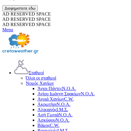
Διαφημιστειτε εδω
AD RESERVED SPACE
AD RESERVED SPACE
AD RESERVED SPACE
Menu
Σταθμοί
Όλοι οι σταθμοί
Νομός Χανίων
Άγιοι Πάντες
Ν.Ο.Α.
Αγίου Ιωάννη Σφακίων
Ν.Ο.Α.
Αγυιά Χανίων
C.W.
Ακρωτήρι
Ν.Ο.Α.
Αλικιανός
Ι.Μ.Σ.
Ασή Γωνιά
Ν.Ο.Α.
Ασκύφου
Ν.Ο.Α.
Βάμος
C.W.
Βουκολιές
Ι.Μ.Σ.