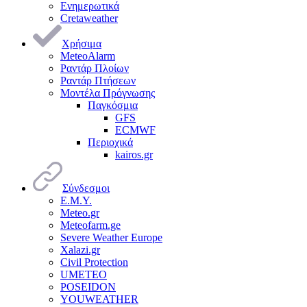
Ενημερωτικά
Cretaweather
Χρήσιμα
MeteoAlarm
Ραντάρ Πλοίων
Ραντάρ Πτήσεων
Μοντέλα Πρόγνωσης
Παγκόσμια
GFS
ECMWF
Περιοχικά
kairos.gr
Σύνδεσμοι
Ε.Μ.Υ.
Meteo.gr
Meteofarm.ge
Severe Weather Europe
Xalazi.gr
Civil Protection
UMETEO
POSEIDON
YOUWEATHER