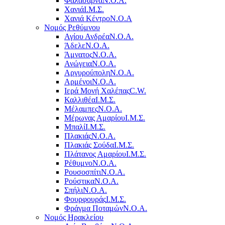
Φαλάσαρνα
Ν.Ο.Α.
Χανιά
Ι.Μ.Σ.
Χανιά Κέντρο
N.O.A
Νομός Ρεθύμνου
Αγίου Ανδρέα
Ν.Ο.Α.
Άδελε
Ν.Ο.Α.
Άμνατος
Ν.Ο.Α.
Ανώγεια
Ν.Ο.Α.
Αργυρούπολη
Ν.Ο.Α.
Αρμένοι
Ν.Ο.Α.
Ιερά Μονή Χαλέπας
C.W.
Καλλιθέα
Ι.Μ.Σ.
Μέλαμπες
Ν.Ο.Α.
Μέρωνας Αμαρίου
Ι.Μ.Σ.
Μπαλί
Ι.Μ.Σ.
Πλακιάς
Ν.Ο.Α.
Πλακιάς Σούδα
Ι.Μ.Σ.
Πλάτανος Αμαρίου
Ι.Μ.Σ.
Ρέθυμνο
Ν.Ο.Α.
Ρουσοσπίτι
Ν.Ο.Α.
Ρούστικα
Ν.Ο.Α.
Σπήλι
Ν.Ο.Α.
Φουρφουράς
Ι.Μ.Σ.
Φράγμα Ποταμών
Ν.Ο.Α.
Νομός Ηρακλείου