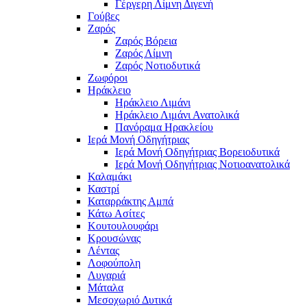
Γέργερη Λίμνη Διγενή
Γούβες
Ζαρός
Ζαρός Βόρεια
Ζαρός Λίμνη
Ζαρός Νοτιοδυτικά
Ζωφόροι
Ηράκλειο
Ηράκλειο Λιμάνι
Ηράκλειο Λιμάνι Ανατολικά
Πανόραμα Ηρακλείου
Ιερά Μονή Οδηγήτριας
Ιερά Μονή Οδηγήτριας Βορειοδυτικά
Ιερά Μονή Οδηγήτριας Νοτιοανατολικά
Καλαμάκι
Καστρί
Καταρράκτης Αμπά
Κάτω Ασίτες
Κουτουλουφάρι
Κρουσώνας
Λέντας
Λοφούπολη
Λυγαριά
Μάταλα
Μεσοχωριό Δυτικά