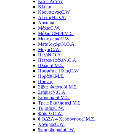
Κάτω Ασίτες
Κλήμα
Κρουσώνας
C.W.
Λέντας
Ν.Ο.Α.
Λυγαριά
Μάλια
C.W.
Μάλια CMP
Ι.Μ.Σ.
Μεσοχωριό
C.W.
Μεταξοχώρι
Ν.Ο.Α.
Μοχός
C.W.
Πεζά
Ν.Ο.Α.
Πετροκεφάλι
Ν.Ο.Α.
Πλώρα
Ι.Μ.Σ.
Προφήτης Ηλίας
C.W.
Πυράθι
Ι.Μ.Σ.
Πύργος
Σίβας Φαιστού
Ι.Μ.Σ.
Στάβιες
Ν.Ο.Α.
Σταυράκια
Ι.Μ.Σ.
Τρείς Εκκλησιές
Ι.Μ.Σ.
Τυμπάκι
C.W.
Φόδελε
C.W.
ΦΟΔΣΑ – Χερσόνησος
Ι.Μ.Σ.
Χόνδρος
C.W.
Ψαρή Φοράδα
C.W.