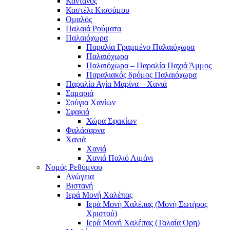
Κάντανος
Καστέλι Κισσάμου
Ομαλός
Παλαιά Ρούματα
Παλαιόχωρα
Παραλία Γραμμένο Παλαιόχωρα
Παλαιόχωρα
Παλαιόχωρα – Παραλία Παχιά Άμμος
Παραλιακός δρόμος Παλαιόχωρα
Παραλία Αγία Μαρίνα – Χανιά
Σαμαριά
Σούγια Χανίων
Σφακιά
Χώρα Σφακίων
Φαλάσαρνα
Χανιά
Χανιά
Χανιά Παλιό Λιμάνι
Νομός Ρεθύμνου
Ανώγεια
Βισταγή
Ιερά Μονή Χαλέπας
Ιερά Μονή Χαλέπας (Μονή Σωτήρος
Χριστού)
Ιερά Μονή Χαλέπας (Ταλαία Όρη)