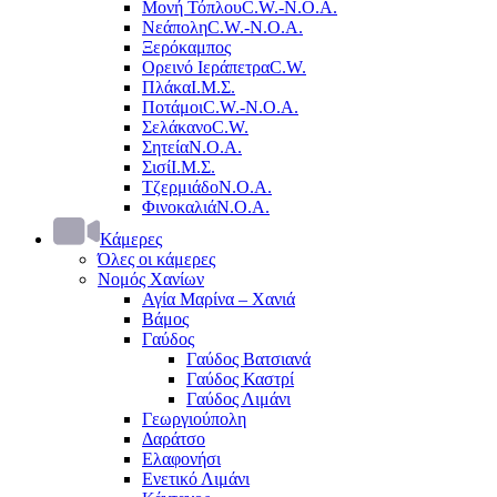
Μονή Τόπλου
C.W.-Ν.Ο.Α.
Νεάπολη
C.W.-Ν.Ο.Α.
Ξερόκαμπος
Ορεινό Ιεράπετρα
C.W.
Πλάκα
Ι.Μ.Σ.
Ποτάμοι
C.W.-Ν.Ο.Α.
Σελάκανο
C.W.
Σητεία
Ν.Ο.Α.
Σισί
Ι.Μ.Σ.
Τζερμιάδο
Ν.Ο.Α.
Φινοκαλιά
Ν.Ο.Α.
Κάμερες
Όλες οι κάμερες
Νομός Χανίων
Αγία Μαρίνα – Χανιά
Βάμος
Γαύδος
Γαύδος Βατσιανά
Γαύδος Καστρί
Γαύδος Λιμάνι
Γεωργιούπολη
Δαράτσο
Ελαφονήσι
Ενετικό Λιμάνι