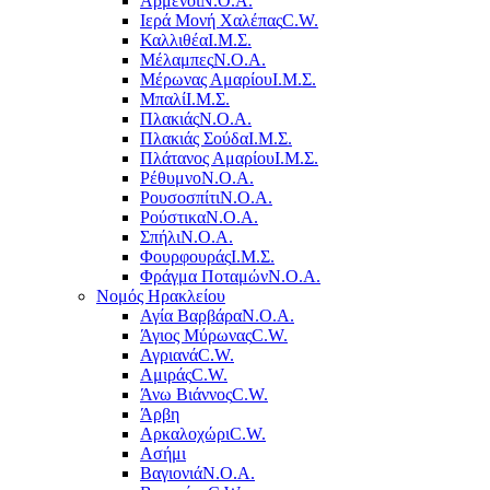
Αρμένοι
Ν.Ο.Α.
Ιερά Μονή Χαλέπας
C.W.
Καλλιθέα
Ι.Μ.Σ.
Μέλαμπες
Ν.Ο.Α.
Μέρωνας Αμαρίου
Ι.Μ.Σ.
Μπαλί
Ι.Μ.Σ.
Πλακιάς
Ν.Ο.Α.
Πλακιάς Σούδα
Ι.Μ.Σ.
Πλάτανος Αμαρίου
Ι.Μ.Σ.
Ρέθυμνο
Ν.Ο.Α.
Ρουσοσπίτι
Ν.Ο.Α.
Ρούστικα
Ν.Ο.Α.
Σπήλι
Ν.Ο.Α.
Φουρφουράς
Ι.Μ.Σ.
Φράγμα Ποταμών
Ν.Ο.Α.
Νομός Ηρακλείου
Αγία Βαρβάρα
Ν.Ο.Α.
Άγιος Μύρωνας
C.W.
Αγριανά
C.W.
Αμιράς
C.W.
Άνω Βιάννος
C.W.
Άρβη
Αρκαλοχώρι
C.W.
Ασήμι
Βαγιονιά
Ν.Ο.Α.