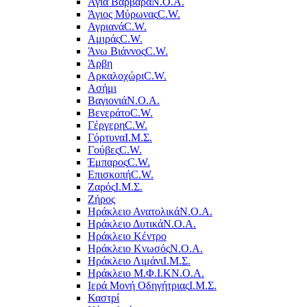
Αγία Βαρβάρα
Ν.Ο.Α.
Άγιος Μύρωνας
C.W.
Αγριανά
C.W.
Αμιράς
C.W.
Άνω Βιάννος
C.W.
Άρβη
Αρκαλοχώρι
C.W.
Ασήμι
Βαγιονιά
Ν.Ο.Α.
Βενεράτο
C.W.
Γέργερη
C.W.
Γόρτυνα
Ι.Μ.Σ.
Γούβες
C.W.
Έμπαρος
C.W.
Επισκοπή
C.W.
Ζαρός
Ι.Μ.Σ.
Ζήρος
Ηράκλειο Ανατολικά
Ν.Ο.Α.
Ηράκλειο Δυτικά
Ν.Ο.Α.
Ηράκλειο Κέντρο
Ηράκλειο Κνωσός
Ν.Ο.Α.
Ηράκλειο Λιμάνι
Ι.Μ.Σ.
Ηράκλειο Μ.Φ.Ι.Κ
Ν.Ο.Α.
Ιερά Μονή Οδηγήτριας
Ι.Μ.Σ.
Καστρί