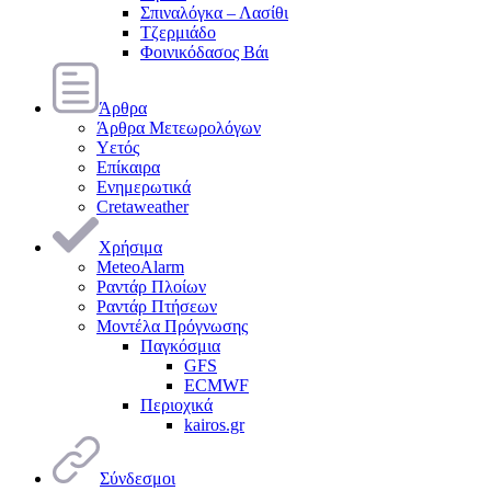
Σπιναλόγκα – Λασίθι
Τζερμιάδο
Φοινικόδασος Βάι
Άρθρα
Άρθρα Μετεωρολόγων
Υετός
Επίκαιρα
Ενημερωτικά
Cretaweather
Χρήσιμα
MeteoAlarm
Ραντάρ Πλοίων
Ραντάρ Πτήσεων
Μοντέλα Πρόγνωσης
Παγκόσμια
GFS
ECMWF
Περιοχικά
kairos.gr
Σύνδεσμοι