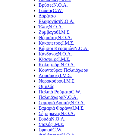
Βρύσες
Ν.Ο.Α.
Γαύδος
C.W.
Δαράτσο
Ελαφονήσι
Ν.Ο.Α.
Έλος
Ν.Ο.Α.
Ζυμβαγού
Ι.Μ.Σ.
Θέρισσος
Ν.Ο.Α.
Κακόπετρος
Ι.Μ.Σ.
Κάμποι Κεραμιών
Ν.Ο.Α.
Κάνδανος
Ν.Ο.Α.
Κίσσαμος
Ι.Μ.Σ.
Κολυμπάρι
Ν.Ο.Α.
Κουντούρας Παλαιόχωρα
Λουσακιές
Ι.Μ.Σ.
Νεροκούρου
Ι.Μ.Σ.
Ομαλός
Παλαιά Ρούματα
C.W.
Παλαιόχωρα
Ν.Ο.Α.
Σαμαριά Δρυμός
Ν.Ο.Α.
Σαμαριά Φαράγγι
Ι.Μ.Σ.
Σέμπρωνας
Ν.Ο.Α.
Σούδα
Ν.Ο.Α.
Σταλός
Ι.Μ.Σ.
Σφακιά
C.W.