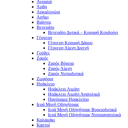
Αγριανά
Άρβη
Αρκαλοχώρι
Ασήμι
Βιάννος
Βενεράτο
Βενεράτο Δυτικά – Κορυφή Κουδούνι
Γέργερη
Γέργερη Κορυφή Δάρου
Γέργερη Λίμνη Διγενή
Γούβες
Ζαρός
Ζαρός Βόρεια
Ζαρός Λίμνη
Ζαρός Νοτιοδυτικά
Ζωφόροι
Ηράκλειο
Ηράκλειο Λιμάνι
Ηράκλειο Λιμάνι Ανατολικά
Πανόραμα Ηρακλείου
Ιερά Μονή Οδηγήτριας
Ιερά Μονή Οδηγήτριας Βορειοδυτικά
Ιερά Μονή Οδηγήτριας Νοτιοανατολικά
Καλαμάκι
Καστρί