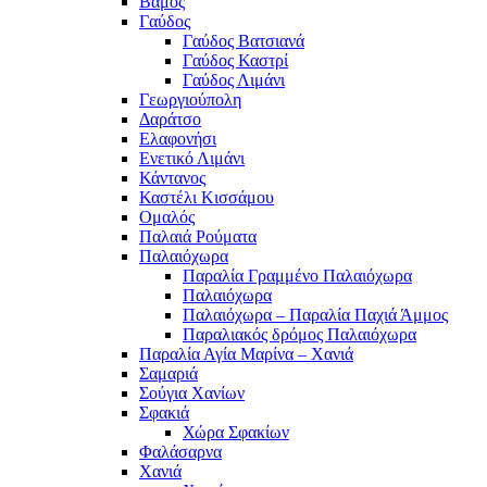
Βάμος
Γαύδος
Γαύδος Βατσιανά
Γαύδος Καστρί
Γαύδος Λιμάνι
Γεωργιούπολη
Δαράτσο
Ελαφονήσι
Ενετικό Λιμάνι
Κάντανος
Καστέλι Κισσάμου
Ομαλός
Παλαιά Ρούματα
Παλαιόχωρα
Παραλία Γραμμένο Παλαιόχωρα
Παλαιόχωρα
Παλαιόχωρα – Παραλία Παχιά Άμμος
Παραλιακός δρόμος Παλαιόχωρα
Παραλία Αγία Μαρίνα – Χανιά
Σαμαριά
Σούγια Χανίων
Σφακιά
Χώρα Σφακίων
Φαλάσαρνα
Χανιά