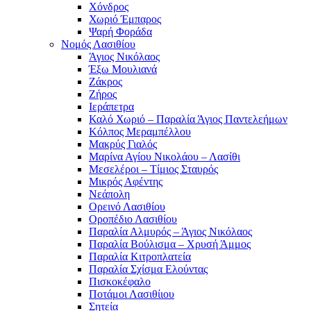
Χόνδρος
Χωριό Έμπαρος
Ψαρή Φοράδα
Νομός Λασιθίου
Άγιος Νικόλαος
Έξω Μουλιανά
Ζάκρος
Ζήρος
Ιεράπετρα
Καλό Χωριό – Παραλία Άγιος Παντελεήμων
Κόλπος Μεραμπέλλου
Μακρύς Γιαλός
Μαρίνα Αγίου Νικολάου – Λασίθι
Μεσελέροι – Τίμιος Σταυρός
Μικρός Αφέντης
Νεάπολη
Ορεινό Λασιθίου
Οροπέδιο Λασιθίου
Παραλία Αλμυρός – Άγιος Νικόλαος
Παραλία Βούλισμα – Χρυσή Άμμος
Παραλία Κιτροπλατεία
Παραλία Σχίσμα Ελούντας
Πισκοκέφαλο
Ποτάμοι Λασιθίιου
Σητεία