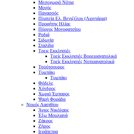
Μεσοχωριό Νότια
Μοχός
Πανασσός
Πλατεία Ελ. Βενιζέλου (Λιοντάρια)
Προφήτης Ηλίας
Πύργος Μονοφατσίου
Ροδιά
Σιδωνία
Σταλίδα
Τρεις Εκκλησιές
Τρείς Εκκλησιές Βορειοανατολικά
Τρείς Εκκλησιές Νοτιοανατολικά
Τσούτσουρος
Τυμπάκι
Τυμπάκι
Φόδελε
Χόνδρος
Χωριό Έμπαρος
Ψαρή Φοράδα
Νομός Λασιθίου
Άγιος Νικόλαος
Έξω Μουλιανά
Ζάκρος
Ζήρος
Ιεράπετρα