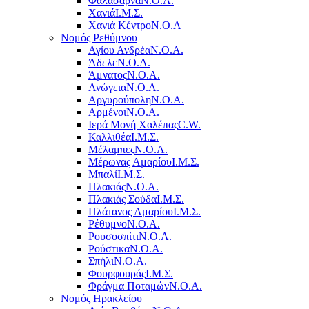
Φαλάσαρνα
Ν.Ο.Α.
Χανιά
Ι.Μ.Σ.
Χανιά Κέντρο
N.O.A
Νομός Ρεθύμνου
Αγίου Ανδρέα
Ν.Ο.Α.
Άδελε
Ν.Ο.Α.
Άμνατος
Ν.Ο.Α.
Ανώγεια
Ν.Ο.Α.
Αργυρούπολη
Ν.Ο.Α.
Αρμένοι
Ν.Ο.Α.
Ιερά Μονή Χαλέπας
C.W.
Καλλιθέα
Ι.Μ.Σ.
Μέλαμπες
Ν.Ο.Α.
Μέρωνας Αμαρίου
Ι.Μ.Σ.
Μπαλί
Ι.Μ.Σ.
Πλακιάς
Ν.Ο.Α.
Πλακιάς Σούδα
Ι.Μ.Σ.
Πλάτανος Αμαρίου
Ι.Μ.Σ.
Ρέθυμνο
Ν.Ο.Α.
Ρουσοσπίτι
Ν.Ο.Α.
Ρούστικα
Ν.Ο.Α.
Σπήλι
Ν.Ο.Α.
Φουρφουράς
Ι.Μ.Σ.
Φράγμα Ποταμών
Ν.Ο.Α.
Νομός Ηρακλείου