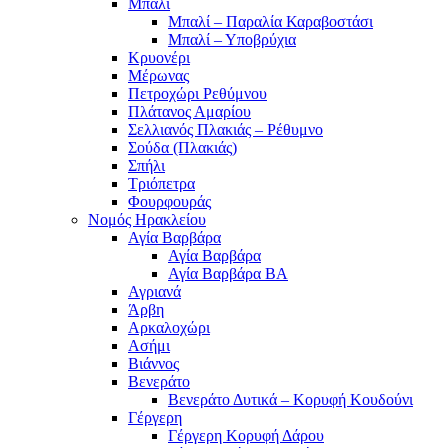
Μπαλί
Μπαλί – Παραλία Καραβοστάσι
Μπαλί – Υποβρύχια
Κρυονέρι
Μέρωνας
Πετροχώρι Ρεθύμνου
Πλάτανος Αμαρίου
Σελλιανός Πλακιάς – Ρέθυμνο
Σούδα (Πλακιάς)
Σπήλι
Τριόπετρα
Φουρφουράς
Νομός Ηρακλείου
Αγία Βαρβάρα
Αγία Βαρβάρα
Αγία Βαρβάρα ΒΑ
Αγριανά
Άρβη
Αρκαλοχώρι
Ασήμι
Βιάννος
Βενεράτο
Βενεράτο Δυτικά – Κορυφή Κουδούνι
Γέργερη
Γέργερη Κορυφή Δάρου