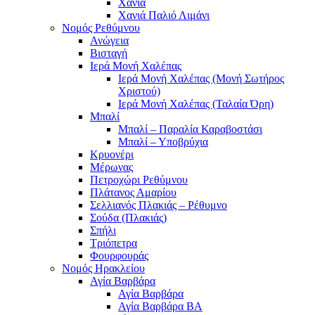
Χανιά
Χανιά Παλιό Λιμάνι
Νομός Ρεθύμνου
Ανώγεια
Βισταγή
Ιερά Μονή Χαλέπας
Ιερά Μονή Χαλέπας (Μονή Σωτήρος
Χριστού)
Ιερά Μονή Χαλέπας (Ταλαία Όρη)
Μπαλί
Μπαλί – Παραλία Καραβοστάσι
Μπαλί – Υποβρύχια
Κρυονέρι
Μέρωνας
Πετροχώρι Ρεθύμνου
Πλάτανος Αμαρίου
Σελλιανός Πλακιάς – Ρέθυμνο
Σούδα (Πλακιάς)
Σπήλι
Τριόπετρα
Φουρφουράς
Νομός Ηρακλείου
Αγία Βαρβάρα
Αγία Βαρβάρα
Αγία Βαρβάρα ΒΑ