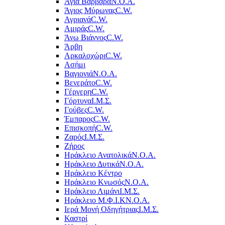
Αγία Βαρβάρα
Ν.Ο.Α.
Άγιος Μύρωνας
C.W.
Αγριανά
C.W.
Αμιράς
C.W.
Άνω Βιάννος
C.W.
Άρβη
Αρκαλοχώρι
C.W.
Ασήμι
Βαγιονιά
Ν.Ο.Α.
Βενεράτο
C.W.
Γέργερη
C.W.
Γόρτυνα
Ι.Μ.Σ.
Γούβες
C.W.
Έμπαρος
C.W.
Επισκοπή
C.W.
Ζαρός
Ι.Μ.Σ.
Ζήρος
Ηράκλειο Ανατολικά
Ν.Ο.Α.
Ηράκλειο Δυτικά
Ν.Ο.Α.
Ηράκλειο Κέντρο
Ηράκλειο Κνωσός
Ν.Ο.Α.
Ηράκλειο Λιμάνι
Ι.Μ.Σ.
Ηράκλειο Μ.Φ.Ι.Κ
Ν.Ο.Α.
Ιερά Μονή Οδηγήτριας
Ι.Μ.Σ.
Καστρί