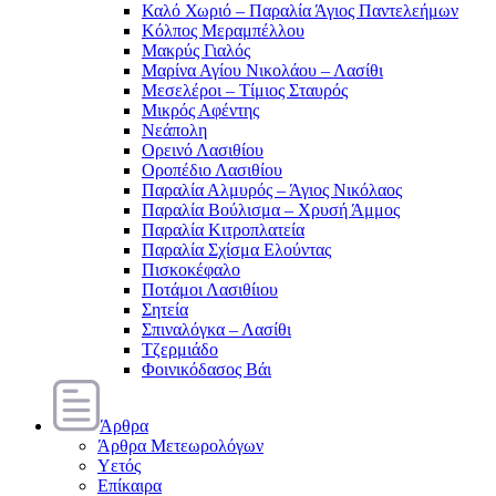
Καλό Χωριό – Παραλία Άγιος Παντελεήμων
Κόλπος Μεραμπέλλου
Μακρύς Γιαλός
Μαρίνα Αγίου Νικολάου – Λασίθι
Μεσελέροι – Τίμιος Σταυρός
Μικρός Αφέντης
Νεάπολη
Ορεινό Λασιθίου
Οροπέδιο Λασιθίου
Παραλία Αλμυρός – Άγιος Νικόλαος
Παραλία Βούλισμα – Χρυσή Άμμος
Παραλία Κιτροπλατεία
Παραλία Σχίσμα Ελούντας
Πισκοκέφαλο
Ποτάμοι Λασιθίιου
Σητεία
Σπιναλόγκα – Λασίθι
Τζερμιάδο
Φοινικόδασος Βάι
Άρθρα
Άρθρα Μετεωρολόγων
Υετός
Επίκαιρα