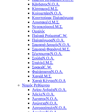
Κάνδανος
Ν.Ο.Α.
Κίσσαμος
Ι.Μ.Σ.
Κολυμπάρι
Ν.Ο.Α.
Κουντούρας Παλαιόχωρα
Λουσακιές
Ι.Μ.Σ.
Νεροκούρου
Ι.Μ.Σ.
Ομαλός
Παλαιά Ρούματα
C.W.
Παλαιόχωρα
Ν.Ο.Α.
Σαμαριά Δρυμός
Ν.Ο.Α.
Σαμαριά Φαράγγι
Ι.Μ.Σ.
Σέμπρωνας
Ν.Ο.Α.
Σούδα
Ν.Ο.Α.
Σταλός
Ι.Μ.Σ.
Σφακιά
C.W.
Φαλάσαρνα
Ν.Ο.Α.
Χανιά
Ι.Μ.Σ.
Χανιά Κέντρο
N.O.A
Νομός Ρεθύμνου
Αγίου Ανδρέα
Ν.Ο.Α.
Άδελε
Ν.Ο.Α.
Άμνατος
Ν.Ο.Α.
Ανώγεια
Ν.Ο.Α.
Αργυρούπολη
Ν.Ο.Α.