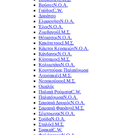
Βρύσες
Ν.Ο.Α.
Γαύδος
C.W.
Δαράτσο
Ελαφονήσι
Ν.Ο.Α.
Έλος
Ν.Ο.Α.
Ζυμβαγού
Ι.Μ.Σ.
Θέρισσος
Ν.Ο.Α.
Κακόπετρος
Ι.Μ.Σ.
Κάμποι Κεραμιών
Ν.Ο.Α.
Κάνδανος
Ν.Ο.Α.
Κίσσαμος
Ι.Μ.Σ.
Κολυμπάρι
Ν.Ο.Α.
Κουντούρας Παλαιόχωρα
Λουσακιές
Ι.Μ.Σ.
Νεροκούρου
Ι.Μ.Σ.
Ομαλός
Παλαιά Ρούματα
C.W.
Παλαιόχωρα
Ν.Ο.Α.
Σαμαριά Δρυμός
Ν.Ο.Α.
Σαμαριά Φαράγγι
Ι.Μ.Σ.
Σέμπρωνας
Ν.Ο.Α.
Σούδα
Ν.Ο.Α.
Σταλός
Ι.Μ.Σ.
Σφακιά
C.W.