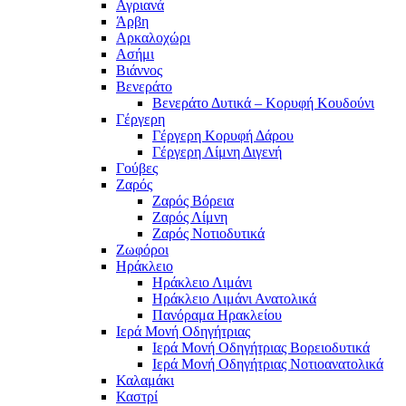
Αγριανά
Άρβη
Αρκαλοχώρι
Ασήμι
Βιάννος
Βενεράτο
Βενεράτο Δυτικά – Κορυφή Κουδούνι
Γέργερη
Γέργερη Κορυφή Δάρου
Γέργερη Λίμνη Διγενή
Γούβες
Ζαρός
Ζαρός Βόρεια
Ζαρός Λίμνη
Ζαρός Νοτιοδυτικά
Ζωφόροι
Ηράκλειο
Ηράκλειο Λιμάνι
Ηράκλειο Λιμάνι Ανατολικά
Πανόραμα Ηρακλείου
Ιερά Μονή Οδηγήτριας
Ιερά Μονή Οδηγήτριας Βορειοδυτικά
Ιερά Μονή Οδηγήτριας Νοτιοανατολικά
Καλαμάκι
Καστρί