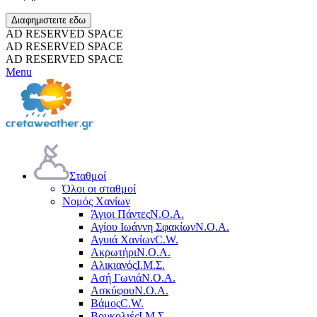
Διαφημιστειτε εδω
AD RESERVED SPACE
AD RESERVED SPACE
AD RESERVED SPACE
Menu
Σταθμοί
Όλοι οι σταθμοί
Νομός Χανίων
Άγιοι Πάντες
Ν.Ο.Α.
Αγίου Ιωάννη Σφακίων
Ν.Ο.Α.
Αγυιά Χανίων
C.W.
Ακρωτήρι
Ν.Ο.Α.
Αλικιανός
Ι.Μ.Σ.
Ασή Γωνιά
Ν.Ο.Α.
Ασκύφου
Ν.Ο.Α.
Βάμος
C.W.
Βουκολιές
Ι.Μ.Σ.