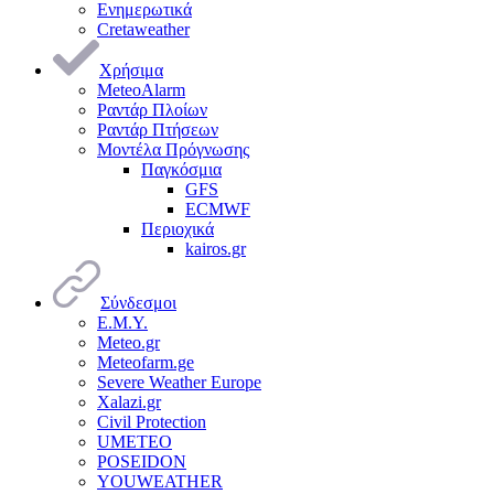
Ενημερωτικά
Cretaweather
Χρήσιμα
MeteoAlarm
Ραντάρ Πλοίων
Ραντάρ Πτήσεων
Μοντέλα Πρόγνωσης
Παγκόσμια
GFS
ECMWF
Περιοχικά
kairos.gr
Σύνδεσμοι
Ε.Μ.Υ.
Meteo.gr
Meteofarm.ge
Severe Weather Europe
Xalazi.gr
Civil Protection
UMETEO
POSEIDON
YOUWEATHER