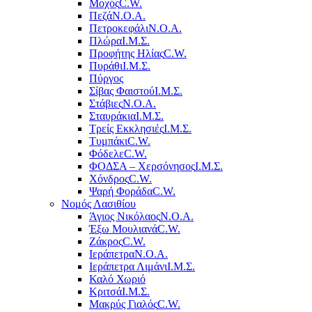
Μοχός
C.W.
Πεζά
Ν.Ο.Α.
Πετροκεφάλι
Ν.Ο.Α.
Πλώρα
Ι.Μ.Σ.
Προφήτης Ηλίας
C.W.
Πυράθι
Ι.Μ.Σ.
Πύργος
Σίβας Φαιστού
Ι.Μ.Σ.
Στάβιες
Ν.Ο.Α.
Σταυράκια
Ι.Μ.Σ.
Τρείς Εκκλησιές
Ι.Μ.Σ.
Τυμπάκι
C.W.
Φόδελε
C.W.
ΦΟΔΣΑ – Χερσόνησος
Ι.Μ.Σ.
Χόνδρος
C.W.
Ψαρή Φοράδα
C.W.
Νομός Λασιθίου
Άγιος Νικόλαος
Ν.Ο.Α.
Έξω Μουλιανά
C.W.
Ζάκρος
C.W.
Ιεράπετρα
Ν.Ο.Α.
Ιεράπετρα Λιμάνι
Ι.Μ.Σ.
Καλό Χωριό
Κριτσά
Ι.Μ.Σ.
Μακρύς Γιαλός
C.W.