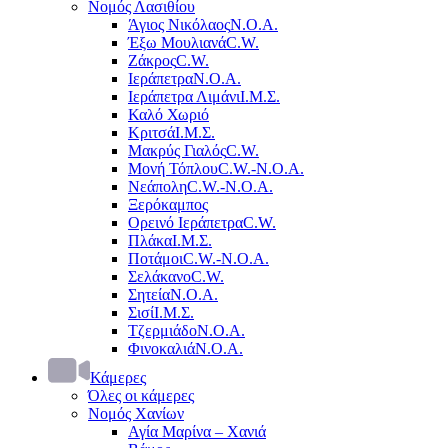
Νομός Λασιθίου
Άγιος Νικόλαος
Ν.Ο.Α.
Έξω Μουλιανά
C.W.
Ζάκρος
C.W.
Ιεράπετρα
Ν.Ο.Α.
Ιεράπετρα Λιμάνι
Ι.Μ.Σ.
Καλό Χωριό
Κριτσά
Ι.Μ.Σ.
Μακρύς Γιαλός
C.W.
Μονή Τόπλου
C.W.-Ν.Ο.Α.
Νεάπολη
C.W.-Ν.Ο.Α.
Ξερόκαμπος
Ορεινό Ιεράπετρα
C.W.
Πλάκα
Ι.Μ.Σ.
Ποτάμοι
C.W.-Ν.Ο.Α.
Σελάκανο
C.W.
Σητεία
Ν.Ο.Α.
Σισί
Ι.Μ.Σ.
Τζερμιάδο
Ν.Ο.Α.
Φινοκαλιά
Ν.Ο.Α.
Κάμερες
Όλες οι κάμερες
Νομός Χανίων
Αγία Μαρίνα – Χανιά