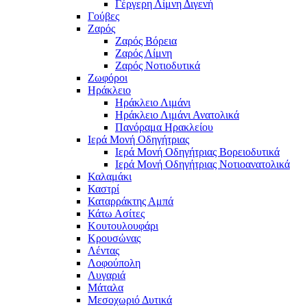
Γέργερη Λίμνη Διγενή
Γούβες
Ζαρός
Ζαρός Βόρεια
Ζαρός Λίμνη
Ζαρός Νοτιοδυτικά
Ζωφόροι
Ηράκλειο
Ηράκλειο Λιμάνι
Ηράκλειο Λιμάνι Ανατολικά
Πανόραμα Ηρακλείου
Ιερά Μονή Οδηγήτριας
Ιερά Μονή Οδηγήτριας Βορειοδυτικά
Ιερά Μονή Οδηγήτριας Νοτιοανατολικά
Καλαμάκι
Καστρί
Καταρράκτης Αμπά
Κάτω Ασίτες
Κουτουλουφάρι
Κρουσώνας
Λέντας
Λοφούπολη
Λυγαριά
Μάταλα
Μεσοχωριό Δυτικά