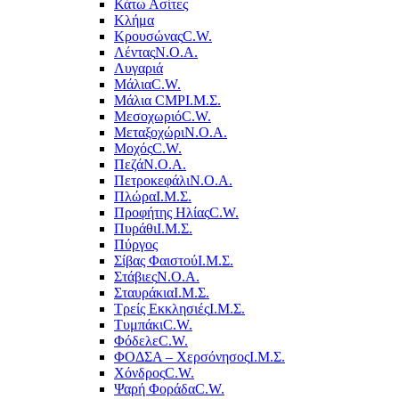
Κάτω Ασίτες
Κλήμα
Κρουσώνας
C.W.
Λέντας
Ν.Ο.Α.
Λυγαριά
Μάλια
C.W.
Μάλια CMP
Ι.Μ.Σ.
Μεσοχωριό
C.W.
Μεταξοχώρι
Ν.Ο.Α.
Μοχός
C.W.
Πεζά
Ν.Ο.Α.
Πετροκεφάλι
Ν.Ο.Α.
Πλώρα
Ι.Μ.Σ.
Προφήτης Ηλίας
C.W.
Πυράθι
Ι.Μ.Σ.
Πύργος
Σίβας Φαιστού
Ι.Μ.Σ.
Στάβιες
Ν.Ο.Α.
Σταυράκια
Ι.Μ.Σ.
Τρείς Εκκλησιές
Ι.Μ.Σ.
Τυμπάκι
C.W.
Φόδελε
C.W.
ΦΟΔΣΑ – Χερσόνησος
Ι.Μ.Σ.
Χόνδρος
C.W.
Ψαρή Φοράδα
C.W.