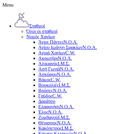
Menu
Σταθμοί
Όλοι οι σταθμοί
Νομός Χανίων
Άγιοι Πάντες
Ν.Ο.Α.
Αγίου Ιωάννη Σφακίων
Ν.Ο.Α.
Αγυιά Χανίων
C.W.
Ακρωτήρι
Ν.Ο.Α.
Αλικιανός
Ι.Μ.Σ.
Ασή Γωνιά
Ν.Ο.Α.
Ασκύφου
Ν.Ο.Α.
Βάμος
C.W.
Βουκολιές
Ι.Μ.Σ.
Βρύσες
Ν.Ο.Α.
Γαύδος
C.W.
Δαράτσο
Ελαφονήσι
Ν.Ο.Α.
Έλος
Ν.Ο.Α.
Ζυμβαγού
Ι.Μ.Σ.
Θέρισσος
Ν.Ο.Α.
Κακόπετρος
Ι.Μ.Σ.
Κάμποι Κεραμιών
Ν.Ο.Α.