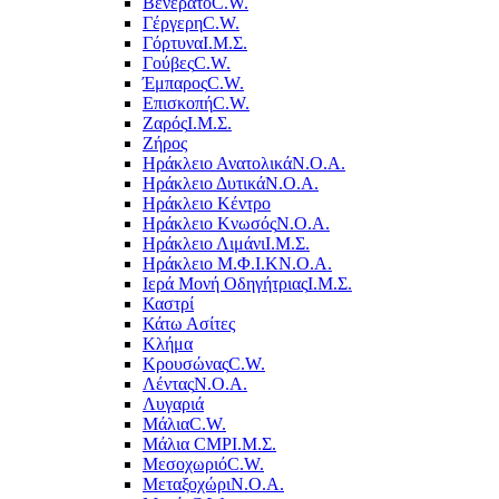
Βενεράτο
C.W.
Γέργερη
C.W.
Γόρτυνα
Ι.Μ.Σ.
Γούβες
C.W.
Έμπαρος
C.W.
Επισκοπή
C.W.
Ζαρός
Ι.Μ.Σ.
Ζήρος
Ηράκλειο Ανατολικά
Ν.Ο.Α.
Ηράκλειο Δυτικά
Ν.Ο.Α.
Ηράκλειο Κέντρο
Ηράκλειο Κνωσός
Ν.Ο.Α.
Ηράκλειο Λιμάνι
Ι.Μ.Σ.
Ηράκλειο Μ.Φ.Ι.Κ
Ν.Ο.Α.
Ιερά Μονή Οδηγήτριας
Ι.Μ.Σ.
Καστρί
Κάτω Ασίτες
Κλήμα
Κρουσώνας
C.W.
Λέντας
Ν.Ο.Α.
Λυγαριά
Μάλια
C.W.
Μάλια CMP
Ι.Μ.Σ.
Μεσοχωριό
C.W.
Μεταξοχώρι
Ν.Ο.Α.