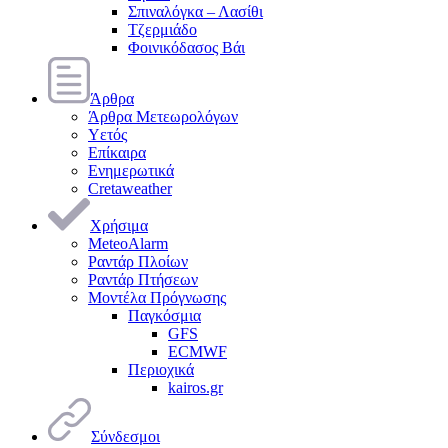
Σπιναλόγκα – Λασίθι
Τζερμιάδο
Φοινικόδασος Βάι
Άρθρα
Άρθρα Μετεωρολόγων
Υετός
Επίκαιρα
Ενημερωτικά
Cretaweather
Χρήσιμα
MeteoAlarm
Ραντάρ Πλοίων
Ραντάρ Πτήσεων
Μοντέλα Πρόγνωσης
Παγκόσμια
GFS
ECMWF
Περιοχικά
kairos.gr
Σύνδεσμοι