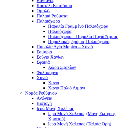
Κάντανος
Καστέλι Κισσάμου
Ομαλός
Παλαιά Ρούματα
Παλαιόχωρα
Παραλία Γραμμένο Παλαιόχωρα
Παλαιόχωρα
Παλαιόχωρα – Παραλία Παχιά Άμμος
Παραλιακός δρόμος Παλαιόχωρα
Παραλία Αγία Μαρίνα – Χανιά
Σαμαριά
Σούγια Χανίων
Σφακιά
Χώρα Σφακίων
Φαλάσαρνα
Χανιά
Χανιά
Χανιά Παλιό Λιμάνι
Νομός Ρεθύμνου
Ανώγεια
Βισταγή
Ιερά Μονή Χαλέπας
Ιερά Μονή Χαλέπας (Μονή Σωτήρος
Χριστού)
Ιερά Μονή Χαλέπας (Ταλαία Όρη)