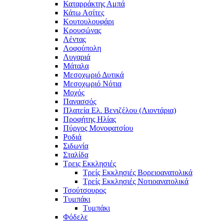
Καταρράκτης Αμπά
Κάτω Ασίτες
Κουτουλουφάρι
Κρουσώνας
Λέντας
Λοφούπολη
Λυγαριά
Μάταλα
Μεσοχωριό Δυτικά
Μεσοχωριό Νότια
Μοχός
Πανασσός
Πλατεία Ελ. Βενιζέλου (Λιοντάρια)
Προφήτης Ηλίας
Πύργος Μονοφατσίου
Ροδιά
Σιδωνία
Σταλίδα
Τρεις Εκκλησιές
Τρείς Εκκλησιές Βορειοανατολικά
Τρείς Εκκλησιές Νοτιοανατολικά
Τσούτσουρος
Τυμπάκι
Τυμπάκι
Φόδελε