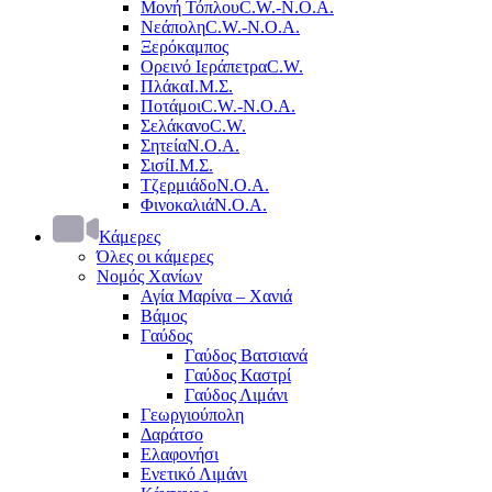
Μονή Τόπλου
C.W.-Ν.Ο.Α.
Νεάπολη
C.W.-Ν.Ο.Α.
Ξερόκαμπος
Ορεινό Ιεράπετρα
C.W.
Πλάκα
Ι.Μ.Σ.
Ποτάμοι
C.W.-Ν.Ο.Α.
Σελάκανο
C.W.
Σητεία
Ν.Ο.Α.
Σισί
Ι.Μ.Σ.
Τζερμιάδο
Ν.Ο.Α.
Φινοκαλιά
Ν.Ο.Α.
Κάμερες
Όλες οι κάμερες
Νομός Χανίων
Αγία Μαρίνα – Χανιά
Βάμος
Γαύδος
Γαύδος Βατσιανά
Γαύδος Καστρί
Γαύδος Λιμάνι
Γεωργιούπολη
Δαράτσο
Ελαφονήσι
Ενετικό Λιμάνι