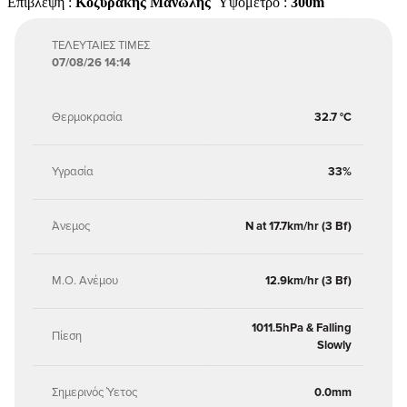
Επίβλεψη :
Κοζυράκης Μανώλης
Υψόμετρο :
300m