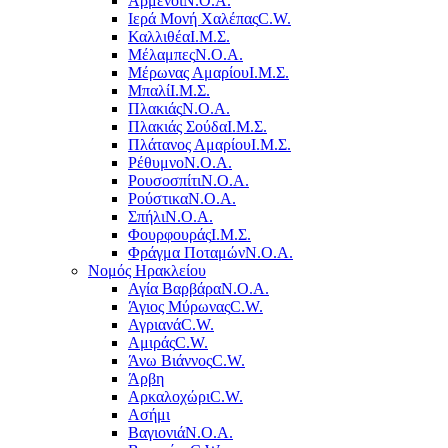
Αρμένοι
Ν.Ο.Α.
Ιερά Μονή Χαλέπας
C.W.
Καλλιθέα
Ι.Μ.Σ.
Μέλαμπες
Ν.Ο.Α.
Μέρωνας Αμαρίου
Ι.Μ.Σ.
Μπαλί
Ι.Μ.Σ.
Πλακιάς
Ν.Ο.Α.
Πλακιάς Σούδα
Ι.Μ.Σ.
Πλάτανος Αμαρίου
Ι.Μ.Σ.
Ρέθυμνο
Ν.Ο.Α.
Ρουσοσπίτι
Ν.Ο.Α.
Ρούστικα
Ν.Ο.Α.
Σπήλι
Ν.Ο.Α.
Φουρφουράς
Ι.Μ.Σ.
Φράγμα Ποταμών
Ν.Ο.Α.
Νομός Ηρακλείου
Αγία Βαρβάρα
Ν.Ο.Α.
Άγιος Μύρωνας
C.W.
Αγριανά
C.W.
Αμιράς
C.W.
Άνω Βιάννος
C.W.
Άρβη
Αρκαλοχώρι
C.W.
Ασήμι
Βαγιονιά
Ν.Ο.Α.