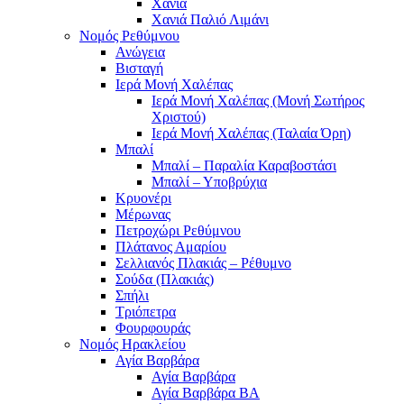
Χανιά
Χανιά Παλιό Λιμάνι
Νομός Ρεθύμνου
Ανώγεια
Βισταγή
Ιερά Μονή Χαλέπας
Ιερά Μονή Χαλέπας (Μονή Σωτήρος
Χριστού)
Ιερά Μονή Χαλέπας (Ταλαία Όρη)
Μπαλί
Μπαλί – Παραλία Καραβοστάσι
Μπαλί – Υποβρύχια
Κρυονέρι
Μέρωνας
Πετροχώρι Ρεθύμνου
Πλάτανος Αμαρίου
Σελλιανός Πλακιάς – Ρέθυμνο
Σούδα (Πλακιάς)
Σπήλι
Τριόπετρα
Φουρφουράς
Νομός Ηρακλείου
Αγία Βαρβάρα
Αγία Βαρβάρα
Αγία Βαρβάρα ΒΑ