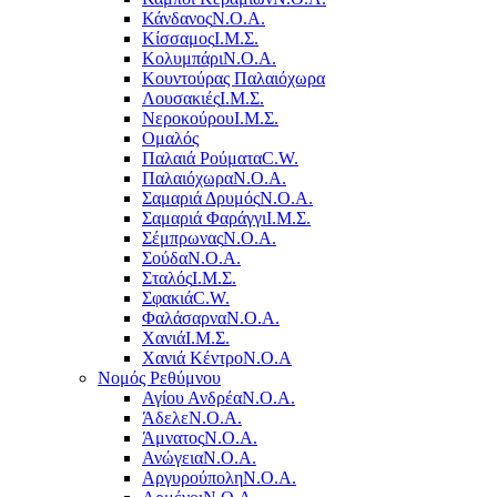
Κάνδανος
Ν.Ο.Α.
Κίσσαμος
Ι.Μ.Σ.
Κολυμπάρι
Ν.Ο.Α.
Κουντούρας Παλαιόχωρα
Λουσακιές
Ι.Μ.Σ.
Νεροκούρου
Ι.Μ.Σ.
Ομαλός
Παλαιά Ρούματα
C.W.
Παλαιόχωρα
Ν.Ο.Α.
Σαμαριά Δρυμός
Ν.Ο.Α.
Σαμαριά Φαράγγι
Ι.Μ.Σ.
Σέμπρωνας
Ν.Ο.Α.
Σούδα
Ν.Ο.Α.
Σταλός
Ι.Μ.Σ.
Σφακιά
C.W.
Φαλάσαρνα
Ν.Ο.Α.
Χανιά
Ι.Μ.Σ.
Χανιά Κέντρο
N.O.A
Νομός Ρεθύμνου
Αγίου Ανδρέα
Ν.Ο.Α.
Άδελε
Ν.Ο.Α.
Άμνατος
Ν.Ο.Α.
Ανώγεια
Ν.Ο.Α.
Αργυρούπολη
Ν.Ο.Α.