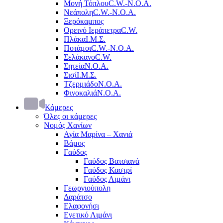
Μονή Τόπλου
C.W.-Ν.Ο.Α.
Νεάπολη
C.W.-Ν.Ο.Α.
Ξερόκαμπος
Ορεινό Ιεράπετρα
C.W.
Πλάκα
Ι.Μ.Σ.
Ποτάμοι
C.W.-Ν.Ο.Α.
Σελάκανο
C.W.
Σητεία
Ν.Ο.Α.
Σισί
Ι.Μ.Σ.
Τζερμιάδο
Ν.Ο.Α.
Φινοκαλιά
Ν.Ο.Α.
Κάμερες
Όλες οι κάμερες
Νομός Χανίων
Αγία Μαρίνα – Χανιά
Βάμος
Γαύδος
Γαύδος Βατσιανά
Γαύδος Καστρί
Γαύδος Λιμάνι
Γεωργιούπολη
Δαράτσο
Ελαφονήσι
Ενετικό Λιμάνι