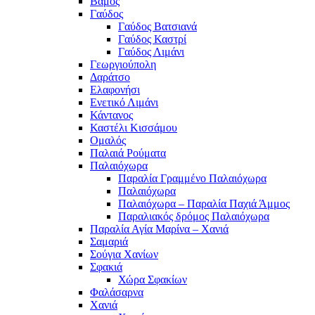
Βάμος
Γαύδος
Γαύδος Βατσιανά
Γαύδος Καστρί
Γαύδος Λιμάνι
Γεωργιούπολη
Δαράτσο
Ελαφονήσι
Ενετικό Λιμάνι
Κάντανος
Καστέλι Κισσάμου
Ομαλός
Παλαιά Ρούματα
Παλαιόχωρα
Παραλία Γραμμένο Παλαιόχωρα
Παλαιόχωρα
Παλαιόχωρα – Παραλία Παχιά Άμμος
Παραλιακός δρόμος Παλαιόχωρα
Παραλία Αγία Μαρίνα – Χανιά
Σαμαριά
Σούγια Χανίων
Σφακιά
Χώρα Σφακίων
Φαλάσαρνα
Χανιά