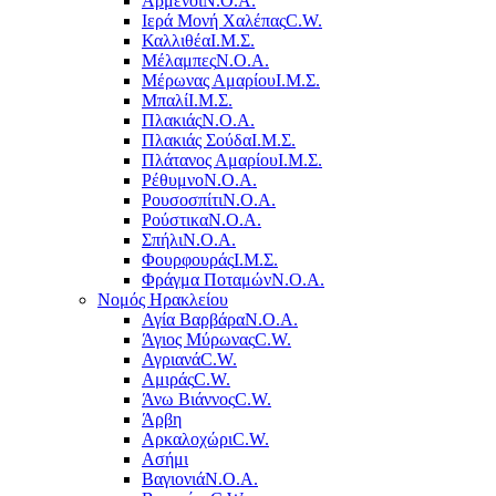
Αρμένοι
Ν.Ο.Α.
Ιερά Μονή Χαλέπας
C.W.
Καλλιθέα
Ι.Μ.Σ.
Μέλαμπες
Ν.Ο.Α.
Μέρωνας Αμαρίου
Ι.Μ.Σ.
Μπαλί
Ι.Μ.Σ.
Πλακιάς
Ν.Ο.Α.
Πλακιάς Σούδα
Ι.Μ.Σ.
Πλάτανος Αμαρίου
Ι.Μ.Σ.
Ρέθυμνο
Ν.Ο.Α.
Ρουσοσπίτι
Ν.Ο.Α.
Ρούστικα
Ν.Ο.Α.
Σπήλι
Ν.Ο.Α.
Φουρφουράς
Ι.Μ.Σ.
Φράγμα Ποταμών
Ν.Ο.Α.
Νομός Ηρακλείου
Αγία Βαρβάρα
Ν.Ο.Α.
Άγιος Μύρωνας
C.W.
Αγριανά
C.W.
Αμιράς
C.W.
Άνω Βιάννος
C.W.
Άρβη
Αρκαλοχώρι
C.W.
Ασήμι
Βαγιονιά
Ν.Ο.Α.