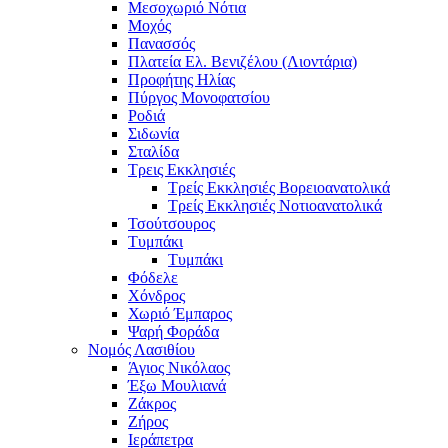
Μεσοχωριό Νότια
Μοχός
Πανασσός
Πλατεία Ελ. Βενιζέλου (Λιοντάρια)
Προφήτης Ηλίας
Πύργος Μονοφατσίου
Ροδιά
Σιδωνία
Σταλίδα
Τρεις Εκκλησιές
Τρείς Εκκλησιές Βορειοανατολικά
Τρείς Εκκλησιές Νοτιοανατολικά
Τσούτσουρος
Τυμπάκι
Τυμπάκι
Φόδελε
Χόνδρος
Χωριό Έμπαρος
Ψαρή Φοράδα
Νομός Λασιθίου
Άγιος Νικόλαος
Έξω Μουλιανά
Ζάκρος
Ζήρος
Ιεράπετρα