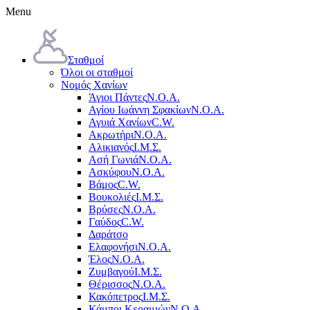
Menu
Σταθμοί
Όλοι οι σταθμοί
Νομός Χανίων
Άγιοι Πάντες
Ν.Ο.Α.
Αγίου Ιωάννη Σφακίων
Ν.Ο.Α.
Αγυιά Χανίων
C.W.
Ακρωτήρι
Ν.Ο.Α.
Αλικιανός
Ι.Μ.Σ.
Ασή Γωνιά
Ν.Ο.Α.
Ασκύφου
Ν.Ο.Α.
Βάμος
C.W.
Βουκολιές
Ι.Μ.Σ.
Βρύσες
Ν.Ο.Α.
Γαύδος
C.W.
Δαράτσο
Ελαφονήσι
Ν.Ο.Α.
Έλος
Ν.Ο.Α.
Ζυμβαγού
Ι.Μ.Σ.
Θέρισσος
Ν.Ο.Α.
Κακόπετρος
Ι.Μ.Σ.
Κάμποι Κεραμιών
Ν.Ο.Α.