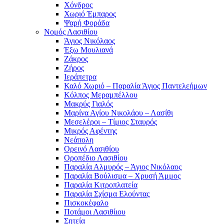
Χόνδρος
Χωριό Έμπαρος
Ψαρή Φοράδα
Νομός Λασιθίου
Άγιος Νικόλαος
Έξω Μουλιανά
Ζάκρος
Ζήρος
Ιεράπετρα
Καλό Χωριό – Παραλία Άγιος Παντελεήμων
Κόλπος Μεραμπέλλου
Μακρύς Γιαλός
Μαρίνα Αγίου Νικολάου – Λασίθι
Μεσελέροι – Τίμιος Σταυρός
Μικρός Αφέντης
Νεάπολη
Ορεινό Λασιθίου
Οροπέδιο Λασιθίου
Παραλία Αλμυρός – Άγιος Νικόλαος
Παραλία Βούλισμα – Χρυσή Άμμος
Παραλία Κιτροπλατεία
Παραλία Σχίσμα Ελούντας
Πισκοκέφαλο
Ποτάμοι Λασιθίιου
Σητεία