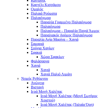
Κάντανος
Καστέλι Κισσάμου
Ομαλός
Παλαιά Ρούματα
Παλαιόχωρα
Παραλία Γραμμένο Παλαιόχωρα
Παλαιόχωρα
Παλαιόχωρα – Παραλία Παχιά Άμμος
Παραλιακός δρόμος Παλαιόχωρα
Παραλία Αγία Μαρίνα – Χανιά
Σαμαριά
Σούγια Χανίων
Σφακιά
Χώρα Σφακίων
Φαλάσαρνα
Χανιά
Χανιά
Χανιά Παλιό Λιμάνι
Νομός Ρεθύμνου
Ανώγεια
Βισταγή
Ιερά Μονή Χαλέπας
Ιερά Μονή Χαλέπας (Μονή Σωτήρος
Χριστού)
Ιερά Μονή Χαλέπας (Ταλαία Όρη)