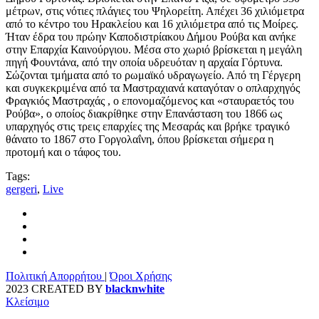
μέτρων, στις νότιες πλάγιες του Ψηλορείτη. Απέχει 36 χιλιόμετρα
από το κέντρο του Ηρακλείου και 16 χιλιόμετρα από τις Μοίρες.
Ήταν έδρα του πρώην Καποδιστρίακου Δήμου Ρούβα και ανήκε
στην Επαρχία Καινούργιου. Μέσα στο χωριό βρίσκεται η μεγάλη
πηγή Φουντάνα, από την οποία υδρευόταν η αρχαία Γόρτυνα.
Σώζονται τμήματα από το ρωμαϊκό υδραγωγείο. Από τη Γέργερη
και συγκεκριμένα από τα Μαστραχιανά καταγόταν ο οπλαρχηγός
Φραγκιός Μαστραχάς , ο επονομαζόμενος και «σταυραετός του
Ρούβα», ο οποίος διακρίθηκε στην Επανάσταση του 1866 ως
υπαρχηγός στις τρεις επαρχίες της Μεσαράς και βρήκε τραγικό
θάνατο το 1867 στο Γοργολαΐνη, όπου βρίσκεται σήμερα η
προτομή και ο τάφος του.
Tags:
gergeri
,
Live
Πολιτική Απορρήτου
|
Όροι Χρήσης
2023 CREATED BY
blacknwhite
Κλείσιμο