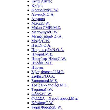
Κάτω Ασίτες
Κλήμα
Κρουσώνας
C.W.
Λέντας
Ν.Ο.Α.
Λυγαριά
Μάλια
C.W.
Μάλια CMP
Ι.Μ.Σ.
Μεσοχωριό
C.W.
Μεταξοχώρι
Ν.Ο.Α.
Μοχός
C.W.
Πεζά
Ν.Ο.Α.
Πετροκεφάλι
Ν.Ο.Α.
Πλώρα
Ι.Μ.Σ.
Προφήτης Ηλίας
C.W.
Πυράθι
Ι.Μ.Σ.
Πύργος
Σίβας Φαιστού
Ι.Μ.Σ.
Στάβιες
Ν.Ο.Α.
Σταυράκια
Ι.Μ.Σ.
Τρείς Εκκλησιές
Ι.Μ.Σ.
Τυμπάκι
C.W.
Φόδελε
C.W.
ΦΟΔΣΑ – Χερσόνησος
Ι.Μ.Σ.
Χόνδρος
C.W.
Ψαρή Φοράδα
C.W.