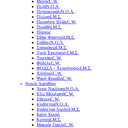
Μοχός
C.W.
Πεζά
Ν.Ο.Α.
Πετροκεφάλι
Ν.Ο.Α.
Πλώρα
Ι.Μ.Σ.
Προφήτης Ηλίας
C.W.
Πυράθι
Ι.Μ.Σ.
Πύργος
Σίβας Φαιστού
Ι.Μ.Σ.
Στάβιες
Ν.Ο.Α.
Σταυράκια
Ι.Μ.Σ.
Τρείς Εκκλησιές
Ι.Μ.Σ.
Τυμπάκι
C.W.
Φόδελε
C.W.
ΦΟΔΣΑ – Χερσόνησος
Ι.Μ.Σ.
Χόνδρος
C.W.
Ψαρή Φοράδα
C.W.
Νομός Λασιθίου
Άγιος Νικόλαος
Ν.Ο.Α.
Έξω Μουλιανά
C.W.
Ζάκρος
C.W.
Ιεράπετρα
Ν.Ο.Α.
Ιεράπετρα Λιμάνι
Ι.Μ.Σ.
Καλό Χωριό
Κριτσά
Ι.Μ.Σ.
Μακρύς Γιαλός
C.W.