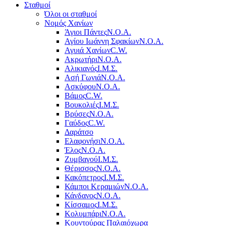
Σταθμοί
Όλοι οι σταθμοί
Νομός Χανίων
Άγιοι Πάντες
Ν.Ο.Α.
Αγίου Ιωάννη Σφακίων
Ν.Ο.Α.
Αγυιά Χανίων
C.W.
Ακρωτήρι
Ν.Ο.Α.
Αλικιανός
Ι.Μ.Σ.
Ασή Γωνιά
Ν.Ο.Α.
Ασκύφου
Ν.Ο.Α.
Βάμος
C.W.
Βουκολιές
Ι.Μ.Σ.
Βρύσες
Ν.Ο.Α.
Γαύδος
C.W.
Δαράτσο
Ελαφονήσι
Ν.Ο.Α.
Έλος
Ν.Ο.Α.
Ζυμβαγού
Ι.Μ.Σ.
Θέρισσος
Ν.Ο.Α.
Κακόπετρος
Ι.Μ.Σ.
Κάμποι Κεραμιών
Ν.Ο.Α.
Κάνδανος
Ν.Ο.Α.
Κίσσαμος
Ι.Μ.Σ.
Κολυμπάρι
Ν.Ο.Α.
Κουντούρας Παλαιόχωρα