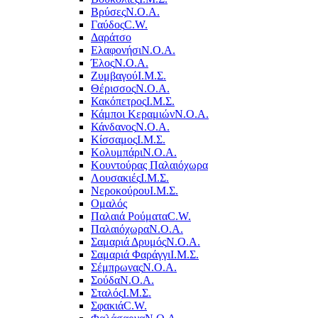
Βρύσες
Ν.Ο.Α.
Γαύδος
C.W.
Δαράτσο
Ελαφονήσι
Ν.Ο.Α.
Έλος
Ν.Ο.Α.
Ζυμβαγού
Ι.Μ.Σ.
Θέρισσος
Ν.Ο.Α.
Κακόπετρος
Ι.Μ.Σ.
Κάμποι Κεραμιών
Ν.Ο.Α.
Κάνδανος
Ν.Ο.Α.
Κίσσαμος
Ι.Μ.Σ.
Κολυμπάρι
Ν.Ο.Α.
Κουντούρας Παλαιόχωρα
Λουσακιές
Ι.Μ.Σ.
Νεροκούρου
Ι.Μ.Σ.
Ομαλός
Παλαιά Ρούματα
C.W.
Παλαιόχωρα
Ν.Ο.Α.
Σαμαριά Δρυμός
Ν.Ο.Α.
Σαμαριά Φαράγγι
Ι.Μ.Σ.
Σέμπρωνας
Ν.Ο.Α.
Σούδα
Ν.Ο.Α.
Σταλός
Ι.Μ.Σ.
Σφακιά
C.W.