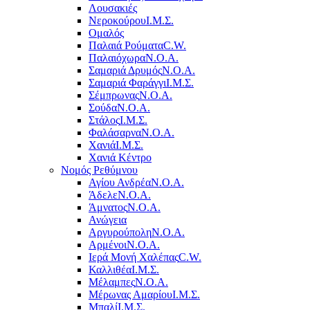
Λουσακιές
Νεροκούρου
Ι.Μ.Σ.
Ομαλός
Παλαιά Ρούματα
C.W.
Παλαιόχωρα
Ν.Ο.Α.
Σαμαριά Δρυμός
Ν.Ο.Α.
Σαμαριά Φαράγγι
Ι.Μ.Σ.
Σέμπρωνας
Ν.Ο.Α.
Σούδα
Ν.Ο.Α.
Στάλος
Ι.Μ.Σ.
Φαλάσαρνα
Ν.Ο.Α.
Χανιά
Ι.Μ.Σ.
Χανιά Κέντρο
Νομός Ρεθύμνου
Αγίου Ανδρέα
Ν.Ο.Α.
Άδελε
Ν.Ο.Α.
Άμνατος
Ν.Ο.Α.
Ανώγεια
Αργυρούπολη
Ν.Ο.Α.
Αρμένοι
Ν.Ο.Α.
Ιερά Μονή Χαλέπας
C.W.
Καλλιθέα
Ι.Μ.Σ.
Μέλαμπες
Ν.Ο.Α.
Μέρωνας Αμαρίου
Ι.Μ.Σ.
Μπαλί
Ι.Μ.Σ.