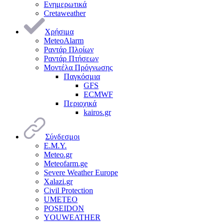
Ενημερωτικά
Cretaweather
Χρήσιμα
MeteoAlarm
Ραντάρ Πλοίων
Ραντάρ Πτήσεων
Μοντέλα Πρόγνωσης
Παγκόσμια
GFS
ECMWF
Περιοχικά
kairos.gr
Σύνδεσμοι
Ε.Μ.Υ.
Meteo.gr
Meteofarm.ge
Severe Weather Europe
Xalazi.gr
Civil Protection
UMETEO
POSEIDON
YOUWEATHER