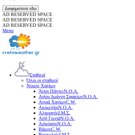
Διαφημιστειτε εδω
AD RESERVED SPACE
AD RESERVED SPACE
AD RESERVED SPACE
Menu
Σταθμοί
Όλοι οι σταθμοί
Νομός Χανίων
Άγιοι Πάντες
Ν.Ο.Α.
Αγίου Ιωάννη Σφακίων
Ν.Ο.Α.
Αγυιά Χανίων
C.W.
Ακρωτήρι
Ν.Ο.Α.
Αλικιανός
Ι.Μ.Σ.
Ασή Γωνιά
Ν.Ο.Α.
Ασκύφου
Ν.Ο.Α.
Βάμος
C.W.
Βουκολιές
Ι.Μ.Σ.