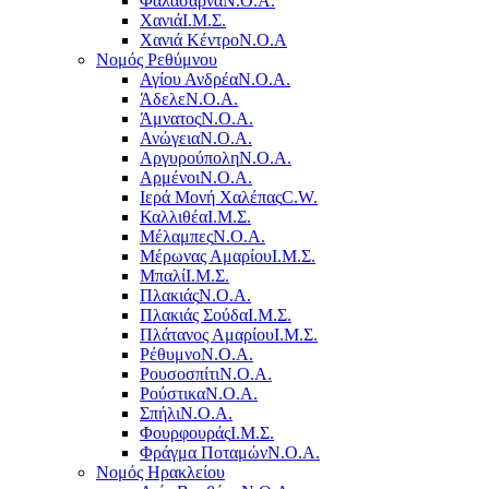
Φαλάσαρνα
Ν.Ο.Α.
Χανιά
Ι.Μ.Σ.
Χανιά Κέντρο
N.O.A
Νομός Ρεθύμνου
Αγίου Ανδρέα
Ν.Ο.Α.
Άδελε
Ν.Ο.Α.
Άμνατος
Ν.Ο.Α.
Ανώγεια
Ν.Ο.Α.
Αργυρούπολη
Ν.Ο.Α.
Αρμένοι
Ν.Ο.Α.
Ιερά Μονή Χαλέπας
C.W.
Καλλιθέα
Ι.Μ.Σ.
Μέλαμπες
Ν.Ο.Α.
Μέρωνας Αμαρίου
Ι.Μ.Σ.
Μπαλί
Ι.Μ.Σ.
Πλακιάς
Ν.Ο.Α.
Πλακιάς Σούδα
Ι.Μ.Σ.
Πλάτανος Αμαρίου
Ι.Μ.Σ.
Ρέθυμνο
Ν.Ο.Α.
Ρουσοσπίτι
Ν.Ο.Α.
Ρούστικα
Ν.Ο.Α.
Σπήλι
Ν.Ο.Α.
Φουρφουράς
Ι.Μ.Σ.
Φράγμα Ποταμών
Ν.Ο.Α.
Νομός Ηρακλείου