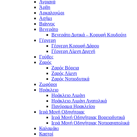
Αγριανά
Άρβη
Αρκαλοχώρι
Ασήμι
Βιάννος
Βενεράτο
Βενεράτο Δυτικά – Κορυφή Κουδούνι
Γέργερη
Γέργερη Κορυφή Δάρου
Γέργερη Λίμνη Διγενή
Γούβες
Ζαρός
Ζαρός Βόρεια
Ζαρός Λίμνη
Ζαρός Νοτιοδυτικά
Ζωφόροι
Ηράκλειο
Ηράκλειο Λιμάνι
Ηράκλειο Λιμάνι Ανατολικά
Πανόραμα Ηρακλείου
Ιερά Μονή Οδηγήτριας
Ιερά Μονή Οδηγήτριας Βορειοδυτικά
Ιερά Μονή Οδηγήτριας Νοτιοανατολικά
Καλαμάκι
Καστρί