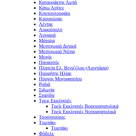
Καταρράκτης Αμπά
Κάτω Ασίτες
Κουτουλουφάρι
Κρουσώνας
Λέντας
Λοφούπολη
Λυγαριά
Μάταλα
Μεσοχωριό Δυτικά
Μεσοχωριό Νότια
Μοχός
Πανασσός
Πλατεία Ελ. Βενιζέλου (Λιοντάρια)
Προφήτης Ηλίας
Πύργος Μονοφατσίου
Ροδιά
Σιδωνία
Σταλίδα
Τρεις Εκκλησιές
Τρείς Εκκλησιές Βορειοανατολικά
Τρείς Εκκλησιές Νοτιοανατολικά
Τσούτσουρος
Τυμπάκι
Τυμπάκι
Φόδελε