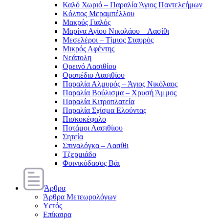
Καλό Χωριό – Παραλία Άγιος Παντελεήμων
Κόλπος Μεραμπέλλου
Μακρύς Γιαλός
Μαρίνα Αγίου Νικολάου – Λασίθι
Μεσελέροι – Τίμιος Σταυρός
Μικρός Αφέντης
Νεάπολη
Ορεινό Λασιθίου
Οροπέδιο Λασιθίου
Παραλία Αλμυρός – Άγιος Νικόλαος
Παραλία Βούλισμα – Χρυσή Άμμος
Παραλία Κιτροπλατεία
Παραλία Σχίσμα Ελούντας
Πισκοκέφαλο
Ποτάμοι Λασιθίιου
Σητεία
Σπιναλόγκα – Λασίθι
Τζερμιάδο
Φοινικόδασος Βάι
Άρθρα
Άρθρα Μετεωρολόγων
Υετός
Επίκαιρα