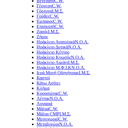
Βενεράτο
C.W.
Γέργερη
C.W.
Γόρτυνα
Ι.Μ.Σ.
Γούβες
C.W.
Έμπαρος
C.W.
Επισκοπή
C.W.
Ζαρός
Ι.Μ.Σ.
Ζήρος
Ηράκλειο Ανατολικά
Ν.Ο.Α.
Ηράκλειο Δυτικά
Ν.Ο.Α.
Ηράκλειο Κέντρο
Ηράκλειο Κνωσός
Ν.Ο.Α.
Ηράκλειο Λιμάνι
Ι.Μ.Σ.
Ηράκλειο Μ.Φ.Ι.Κ
Ν.Ο.Α.
Ιερά Μονή Οδηγήτριας
Ι.Μ.Σ.
Καστρί
Κάτω Ασίτες
Κλήμα
Κρουσώνας
C.W.
Λέντας
Ν.Ο.Α.
Λυγαριά
Μάλια
C.W.
Μάλια CMP
Ι.Μ.Σ.
Μεσοχωριό
C.W.
Μεταξοχώρι
Ν.Ο.Α.