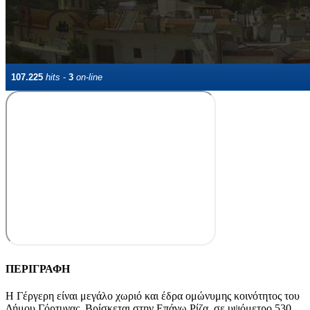
ΠΕΡΙΓΡΑΦΗ
Η Γέργερη είναι μεγάλο χωριό και έδρα ομώνυμης κοινότητος του
Δήμου Γόρτυνας. Βρίσκεται στην Επάνω Ρίζα, σε υψόμετρο 530