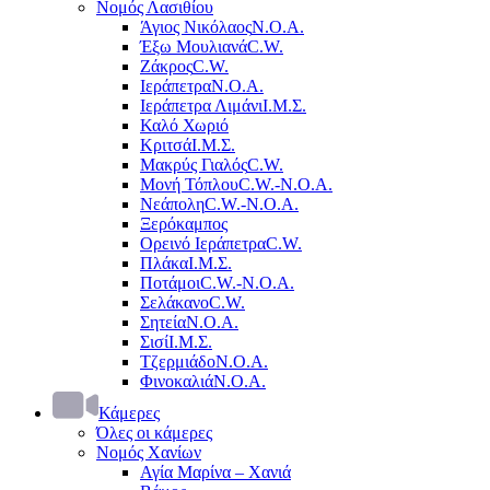
Νομός Λασιθίου
Άγιος Νικόλαος
Ν.Ο.Α.
Έξω Μουλιανά
C.W.
Ζάκρος
C.W.
Ιεράπετρα
Ν.Ο.Α.
Ιεράπετρα Λιμάνι
Ι.Μ.Σ.
Καλό Χωριό
Κριτσά
Ι.Μ.Σ.
Μακρύς Γιαλός
C.W.
Μονή Τόπλου
C.W.-Ν.Ο.Α.
Νεάπολη
C.W.-Ν.Ο.Α.
Ξερόκαμπος
Ορεινό Ιεράπετρα
C.W.
Πλάκα
Ι.Μ.Σ.
Ποτάμοι
C.W.-Ν.Ο.Α.
Σελάκανο
C.W.
Σητεία
Ν.Ο.Α.
Σισί
Ι.Μ.Σ.
Τζερμιάδο
Ν.Ο.Α.
Φινοκαλιά
Ν.Ο.Α.
Κάμερες
Όλες οι κάμερες
Νομός Χανίων
Αγία Μαρίνα – Χανιά