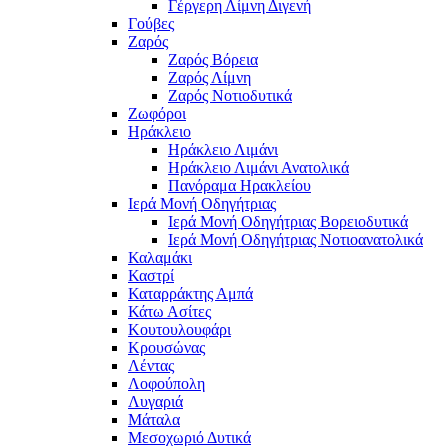
Γέργερη Λίμνη Διγενή
Γούβες
Ζαρός
Ζαρός Βόρεια
Ζαρός Λίμνη
Ζαρός Νοτιοδυτικά
Ζωφόροι
Ηράκλειο
Ηράκλειο Λιμάνι
Ηράκλειο Λιμάνι Ανατολικά
Πανόραμα Ηρακλείου
Ιερά Μονή Οδηγήτριας
Ιερά Μονή Οδηγήτριας Βορειοδυτικά
Ιερά Μονή Οδηγήτριας Νοτιοανατολικά
Καλαμάκι
Καστρί
Καταρράκτης Αμπά
Κάτω Ασίτες
Κουτουλουφάρι
Κρουσώνας
Λέντας
Λοφούπολη
Λυγαριά
Μάταλα
Μεσοχωριό Δυτικά