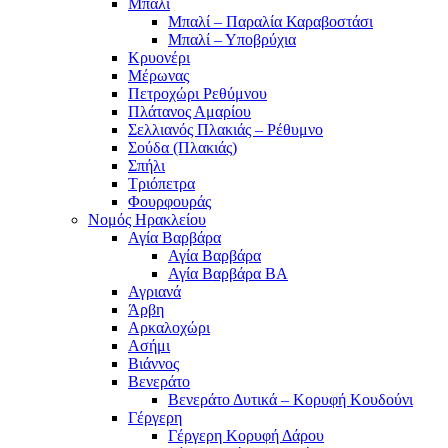
Μπαλί
Μπαλί – Παραλία Καραβοστάσι
Μπαλί – Υποβρύχια
Κρυονέρι
Μέρωνας
Πετροχώρι Ρεθύμνου
Πλάτανος Αμαρίου
Σελλιανός Πλακιάς – Ρέθυμνο
Σούδα (Πλακιάς)
Σπήλι
Τριόπετρα
Φουρφουράς
Νομός Ηρακλείου
Αγία Βαρβάρα
Αγία Βαρβάρα
Αγία Βαρβάρα ΒΑ
Αγριανά
Άρβη
Αρκαλοχώρι
Ασήμι
Βιάννος
Βενεράτο
Βενεράτο Δυτικά – Κορυφή Κουδούνι
Γέργερη
Γέργερη Κορυφή Δάρου