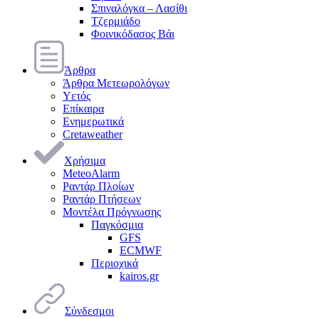
Σπιναλόγκα – Λασίθι
Τζερμιάδο
Φοινικόδασος Βάι
Άρθρα
Άρθρα Μετεωρολόγων
Υετός
Επίκαιρα
Ενημερωτικά
Cretaweather
Χρήσιμα
MeteoAlarm
Ραντάρ Πλοίων
Ραντάρ Πτήσεων
Μοντέλα Πρόγνωσης
Παγκόσμια
GFS
ECMWF
Περιοχικά
kairos.gr
Σύνδεσμοι