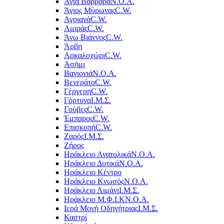
Αγία Βαρβάρα
Ν.Ο.Α.
Άγιος Μύρωνας
C.W.
Αγριανά
C.W.
Αμιράς
C.W.
Άνω Βιάννος
C.W.
Άρβη
Αρκαλοχώρι
C.W.
Ασήμι
Βαγιονιά
Ν.Ο.Α.
Βενεράτο
C.W.
Γέργερη
C.W.
Γόρτυνα
Ι.Μ.Σ.
Γούβες
C.W.
Έμπαρος
C.W.
Επισκοπή
C.W.
Ζαρός
Ι.Μ.Σ.
Ζήρος
Ηράκλειο Ανατολικά
Ν.Ο.Α.
Ηράκλειο Δυτικά
Ν.Ο.Α.
Ηράκλειο Κέντρο
Ηράκλειο Κνωσός
Ν.Ο.Α.
Ηράκλειο Λιμάνι
Ι.Μ.Σ.
Ηράκλειο Μ.Φ.Ι.Κ
Ν.Ο.Α.
Ιερά Μονή Οδηγήτριας
Ι.Μ.Σ.
Καστρί