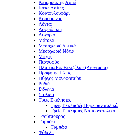
Καταρράκτης Αμπά
Κάτω Ασίτες
Κουτουλουφάρι
Κρουσώνας
Λέντας
Λοφούπολη
Λυγαριά
Μάταλα
Μεσοχωριό Δυτικά
Μεσοχωριό Νότια
Μοχός
Πανασσός
Πλατεία Ελ. Βενιζέλου (Λιοντάρια)
Προφήτης Ηλίας
Πύργος Μονοφατσίου
Ροδιά
Σιδωνία
Σταλίδα
Τρεις Εκκλησιές
Τρείς Εκκλησιές Βορειοανατολικά
Τρείς Εκκλησιές Νοτιοανατολικά
Τσούτσουρος
Τυμπάκι
Τυμπάκι
Φόδελε