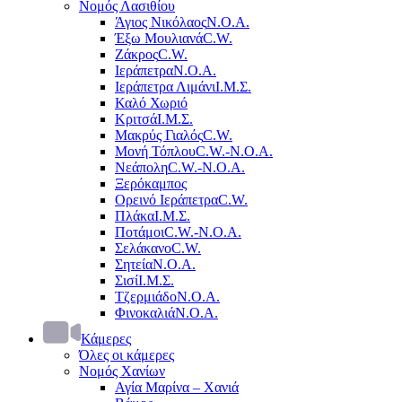
Νομός Λασιθίου
Άγιος Νικόλαος
Ν.Ο.Α.
Έξω Μουλιανά
C.W.
Ζάκρος
C.W.
Ιεράπετρα
Ν.Ο.Α.
Ιεράπετρα Λιμάνι
Ι.Μ.Σ.
Καλό Χωριό
Κριτσά
Ι.Μ.Σ.
Μακρύς Γιαλός
C.W.
Μονή Τόπλου
C.W.-Ν.Ο.Α.
Νεάπολη
C.W.-Ν.Ο.Α.
Ξερόκαμπος
Ορεινό Ιεράπετρα
C.W.
Πλάκα
Ι.Μ.Σ.
Ποτάμοι
C.W.-Ν.Ο.Α.
Σελάκανο
C.W.
Σητεία
Ν.Ο.Α.
Σισί
Ι.Μ.Σ.
Τζερμιάδο
Ν.Ο.Α.
Φινοκαλιά
Ν.Ο.Α.
Κάμερες
Όλες οι κάμερες
Νομός Χανίων
Αγία Μαρίνα – Χανιά