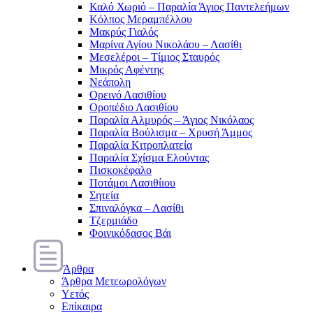
Καλό Χωριό – Παραλία Άγιος Παντελεήμων
Κόλπος Μεραμπέλλου
Μακρύς Γιαλός
Μαρίνα Αγίου Νικολάου – Λασίθι
Μεσελέροι – Τίμιος Σταυρός
Μικρός Αφέντης
Νεάπολη
Ορεινό Λασιθίου
Οροπέδιο Λασιθίου
Παραλία Αλμυρός – Άγιος Νικόλαος
Παραλία Βούλισμα – Χρυσή Άμμος
Παραλία Κιτροπλατεία
Παραλία Σχίσμα Ελούντας
Πισκοκέφαλο
Ποτάμοι Λασιθίιου
Σητεία
Σπιναλόγκα – Λασίθι
Τζερμιάδο
Φοινικόδασος Βάι
Άρθρα
Άρθρα Μετεωρολόγων
Υετός
Επίκαιρα