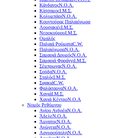
Κάνδανος
Ν.Ο.Α.
Κίσσαμος
Ι.Μ.Σ.
Κολυμπάρι
Ν.Ο.Α.
Κουντούρας Παλαιόχωρα
Λουσακιές
Ι.Μ.Σ.
Νεροκούρου
Ι.Μ.Σ.
Ομαλός
Παλαιά Ρούματα
C.W.
Παλαιόχωρα
Ν.Ο.Α.
Σαμαριά Δρυμός
Ν.Ο.Α.
Σαμαριά Φαράγγι
Ι.Μ.Σ.
Σέμπρωνας
Ν.Ο.Α.
Σούδα
Ν.Ο.Α.
Σταλός
Ι.Μ.Σ.
Σφακιά
C.W.
Φαλάσαρνα
Ν.Ο.Α.
Χανιά
Ι.Μ.Σ.
Χανιά Κέντρο
N.O.A
Νομός Ρεθύμνου
Αγίου Ανδρέα
Ν.Ο.Α.
Άδελε
Ν.Ο.Α.
Άμνατος
Ν.Ο.Α.
Ανώγεια
Ν.Ο.Α.
Αργυρούπολη
Ν.Ο.Α.