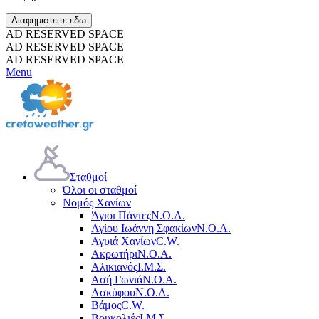
Διαφημιστειτε εδω
AD RESERVED SPACE
AD RESERVED SPACE
AD RESERVED SPACE
Menu
Σταθμοί
Όλοι οι σταθμοί
Νομός Χανίων
Άγιοι Πάντες
Ν.Ο.Α.
Αγίου Ιωάννη Σφακίων
Ν.Ο.Α.
Αγυιά Χανίων
C.W.
Ακρωτήρι
Ν.Ο.Α.
Αλικιανός
Ι.Μ.Σ.
Ασή Γωνιά
Ν.Ο.Α.
Ασκύφου
Ν.Ο.Α.
Βάμος
C.W.
Βουκολιές
Ι.Μ.Σ.