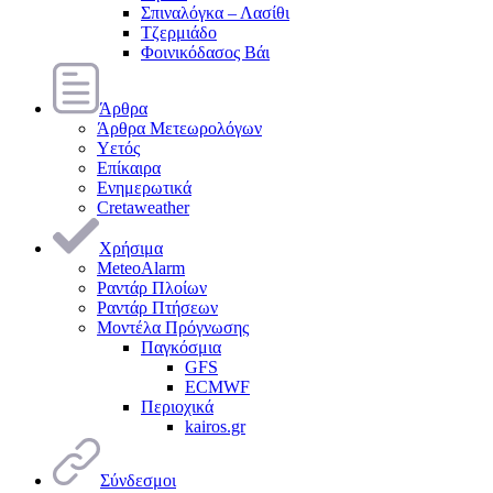
Σπιναλόγκα – Λασίθι
Τζερμιάδο
Φοινικόδασος Βάι
Άρθρα
Άρθρα Μετεωρολόγων
Υετός
Επίκαιρα
Ενημερωτικά
Cretaweather
Χρήσιμα
MeteoAlarm
Ραντάρ Πλοίων
Ραντάρ Πτήσεων
Μοντέλα Πρόγνωσης
Παγκόσμια
GFS
ECMWF
Περιοχικά
kairos.gr
Σύνδεσμοι