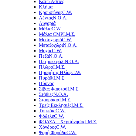
Κάτω Ασίτες
Κλήμα
Κρουσώνας
C.W.
Λέντας
Ν.Ο.Α.
Λυγαριά
Μάλια
C.W.
Μάλια CMP
Ι.Μ.Σ.
Μεσοχωριό
C.W.
Μεταξοχώρι
Ν.Ο.Α.
Μοχός
C.W.
Πεζά
Ν.Ο.Α.
Πετροκεφάλι
Ν.Ο.Α.
Πλώρα
Ι.Μ.Σ.
Προφήτης Ηλίας
C.W.
Πυράθι
Ι.Μ.Σ.
Πύργος
Σίβας Φαιστού
Ι.Μ.Σ.
Στάβιες
Ν.Ο.Α.
Σταυράκια
Ι.Μ.Σ.
Τρείς Εκκλησιές
Ι.Μ.Σ.
Τυμπάκι
C.W.
Φόδελε
C.W.
ΦΟΔΣΑ – Χερσόνησος
Ι.Μ.Σ.
Χόνδρος
C.W.
Ψαρή Φοράδα
C.W.