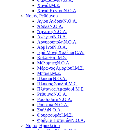
Φαλάσαρνα
Ν.Ο.Α.
Χανιά
Ι.Μ.Σ.
Χανιά Κέντρο
N.O.A
Νομός Ρεθύμνου
Αγίου Ανδρέα
Ν.Ο.Α.
Άδελε
Ν.Ο.Α.
Άμνατος
Ν.Ο.Α.
Ανώγεια
Ν.Ο.Α.
Αργυρούπολη
Ν.Ο.Α.
Αρμένοι
Ν.Ο.Α.
Ιερά Μονή Χαλέπας
C.W.
Καλλιθέα
Ι.Μ.Σ.
Μέλαμπες
Ν.Ο.Α.
Μέρωνας Αμαρίου
Ι.Μ.Σ.
Μπαλί
Ι.Μ.Σ.
Πλακιάς
Ν.Ο.Α.
Πλακιάς Σούδα
Ι.Μ.Σ.
Πλάτανος Αμαρίου
Ι.Μ.Σ.
Ρέθυμνο
Ν.Ο.Α.
Ρουσοσπίτι
Ν.Ο.Α.
Ρούστικα
Ν.Ο.Α.
Σπήλι
Ν.Ο.Α.
Φουρφουράς
Ι.Μ.Σ.
Φράγμα Ποταμών
Ν.Ο.Α.
Νομός Ηρακλείου