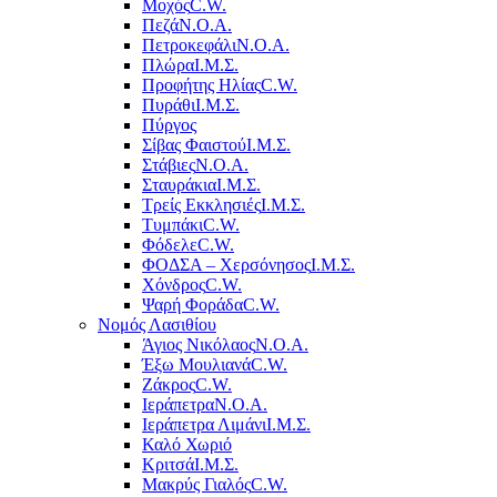
Μοχός
C.W.
Πεζά
Ν.Ο.Α.
Πετροκεφάλι
Ν.Ο.Α.
Πλώρα
Ι.Μ.Σ.
Προφήτης Ηλίας
C.W.
Πυράθι
Ι.Μ.Σ.
Πύργος
Σίβας Φαιστού
Ι.Μ.Σ.
Στάβιες
Ν.Ο.Α.
Σταυράκια
Ι.Μ.Σ.
Τρείς Εκκλησιές
Ι.Μ.Σ.
Τυμπάκι
C.W.
Φόδελε
C.W.
ΦΟΔΣΑ – Χερσόνησος
Ι.Μ.Σ.
Χόνδρος
C.W.
Ψαρή Φοράδα
C.W.
Νομός Λασιθίου
Άγιος Νικόλαος
Ν.Ο.Α.
Έξω Μουλιανά
C.W.
Ζάκρος
C.W.
Ιεράπετρα
Ν.Ο.Α.
Ιεράπετρα Λιμάνι
Ι.Μ.Σ.
Καλό Χωριό
Κριτσά
Ι.Μ.Σ.
Μακρύς Γιαλός
C.W.