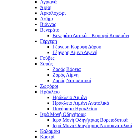
Αγριανά
Άρβη
Αρκαλοχώρι
Ασήμι
Βιάννος
Βενεράτο
Βενεράτο Δυτικά – Κορυφή Κουδούνι
Γέργερη
Γέργερη Κορυφή Δάρου
Γέργερη Λίμνη Διγενή
Γούβες
Ζαρός
Ζαρός Βόρεια
Ζαρός Λίμνη
Ζαρός Νοτιοδυτικά
Ζωφόροι
Ηράκλειο
Ηράκλειο Λιμάνι
Ηράκλειο Λιμάνι Ανατολικά
Πανόραμα Ηρακλείου
Ιερά Μονή Οδηγήτριας
Ιερά Μονή Οδηγήτριας Βορειοδυτικά
Ιερά Μονή Οδηγήτριας Νοτιοανατολικά
Καλαμάκι
Καστρί