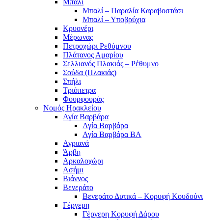
Μπαλί
Μπαλί – Παραλία Καραβοστάσι
Μπαλί – Υποβρύχια
Κρυονέρι
Μέρωνας
Πετροχώρι Ρεθύμνου
Πλάτανος Αμαρίου
Σελλιανός Πλακιάς – Ρέθυμνο
Σούδα (Πλακιάς)
Σπήλι
Τριόπετρα
Φουρφουράς
Νομός Ηρακλείου
Αγία Βαρβάρα
Αγία Βαρβάρα
Αγία Βαρβάρα ΒΑ
Αγριανά
Άρβη
Αρκαλοχώρι
Ασήμι
Βιάννος
Βενεράτο
Βενεράτο Δυτικά – Κορυφή Κουδούνι
Γέργερη
Γέργερη Κορυφή Δάρου