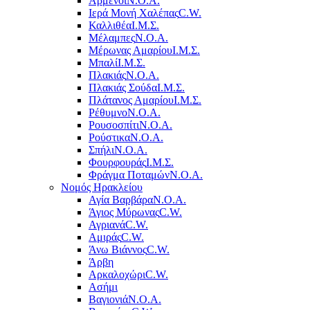
Αρμένοι
Ν.Ο.Α.
Ιερά Μονή Χαλέπας
C.W.
Καλλιθέα
Ι.Μ.Σ.
Μέλαμπες
Ν.Ο.Α.
Μέρωνας Αμαρίου
Ι.Μ.Σ.
Μπαλί
Ι.Μ.Σ.
Πλακιάς
Ν.Ο.Α.
Πλακιάς Σούδα
Ι.Μ.Σ.
Πλάτανος Αμαρίου
Ι.Μ.Σ.
Ρέθυμνο
Ν.Ο.Α.
Ρουσοσπίτι
Ν.Ο.Α.
Ρούστικα
Ν.Ο.Α.
Σπήλι
Ν.Ο.Α.
Φουρφουράς
Ι.Μ.Σ.
Φράγμα Ποταμών
Ν.Ο.Α.
Νομός Ηρακλείου
Αγία Βαρβάρα
Ν.Ο.Α.
Άγιος Μύρωνας
C.W.
Αγριανά
C.W.
Αμιράς
C.W.
Άνω Βιάννος
C.W.
Άρβη
Αρκαλοχώρι
C.W.
Ασήμι
Βαγιονιά
Ν.Ο.Α.