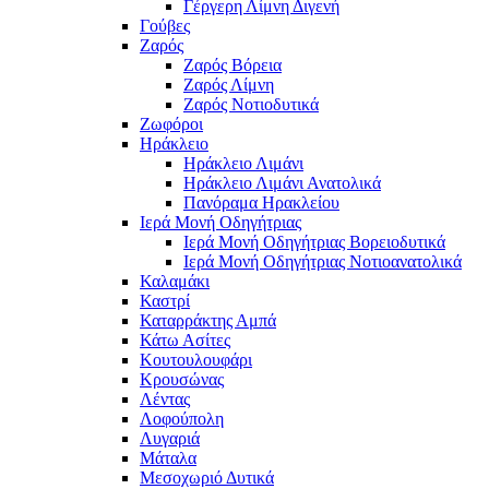
Γέργερη Λίμνη Διγενή
Γούβες
Ζαρός
Ζαρός Βόρεια
Ζαρός Λίμνη
Ζαρός Νοτιοδυτικά
Ζωφόροι
Ηράκλειο
Ηράκλειο Λιμάνι
Ηράκλειο Λιμάνι Ανατολικά
Πανόραμα Ηρακλείου
Ιερά Μονή Οδηγήτριας
Ιερά Μονή Οδηγήτριας Βορειοδυτικά
Ιερά Μονή Οδηγήτριας Νοτιοανατολικά
Καλαμάκι
Καστρί
Καταρράκτης Αμπά
Κάτω Ασίτες
Κουτουλουφάρι
Κρουσώνας
Λέντας
Λοφούπολη
Λυγαριά
Μάταλα
Μεσοχωριό Δυτικά