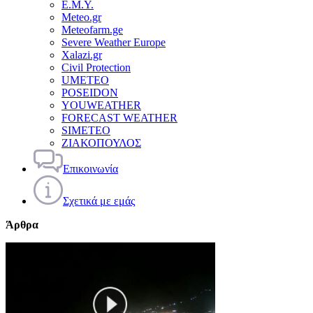
Ε.Μ.Υ.
Meteo.gr
Meteofarm.ge
Severe Weather Europe
Xalazi.gr
Civil Protection
UMETEO
POSEIDON
YOUWEATHER
FORECAST WEATHER
SIMETEO
ΖΙΑΚΟΠΟΥΛΟΣ
Επικοινωνία
Σχετικά με εμάς
Άρθρα