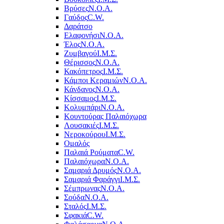
Βρύσες
Ν.Ο.Α.
Γαύδος
C.W.
Δαράτσο
Ελαφονήσι
Ν.Ο.Α.
Έλος
Ν.Ο.Α.
Ζυμβαγού
Ι.Μ.Σ.
Θέρισσος
Ν.Ο.Α.
Κακόπετρος
Ι.Μ.Σ.
Κάμποι Κεραμιών
Ν.Ο.Α.
Κάνδανος
Ν.Ο.Α.
Κίσσαμος
Ι.Μ.Σ.
Κολυμπάρι
Ν.Ο.Α.
Κουντούρας Παλαιόχωρα
Λουσακιές
Ι.Μ.Σ.
Νεροκούρου
Ι.Μ.Σ.
Ομαλός
Παλαιά Ρούματα
C.W.
Παλαιόχωρα
Ν.Ο.Α.
Σαμαριά Δρυμός
Ν.Ο.Α.
Σαμαριά Φαράγγι
Ι.Μ.Σ.
Σέμπρωνας
Ν.Ο.Α.
Σούδα
Ν.Ο.Α.
Σταλός
Ι.Μ.Σ.
Σφακιά
C.W.