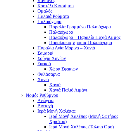
Κάντανος
Καστέλι Κισσάμου
Ομαλός
Παλαιά Ρούματα
Παλαιόχωρα
Παραλία Γραμμένο Παλαιόχωρα
Παλαιόχωρα
Παλαιόχωρα – Παραλία Παχιά Άμμος
Παραλιακός δρόμος Παλαιόχωρα
Παραλία Αγία Μαρίνα – Χανιά
Σαμαριά
Σούγια Χανίων
Σφακιά
Χώρα Σφακίων
Φαλάσαρνα
Χανιά
Χανιά
Χανιά Παλιό Λιμάνι
Νομός Ρεθύμνου
Ανώγεια
Βισταγή
Ιερά Μονή Χαλέπας
Ιερά Μονή Χαλέπας (Μονή Σωτήρος
Χριστού)
Ιερά Μονή Χαλέπας (Ταλαία Όρη)