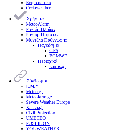
Ενημερωτικά
Cretaweather
Χρήσιμα
MeteoAlarm
Ραντάρ Πλοίων
Ραντάρ Πτήσεων
Μοντέλα Πρόγνωσης
Παγκόσμια
GFS
ECMWF
Περιοχικά
kairos.gr
Σύνδεσμοι
Ε.Μ.Υ.
Meteo.gr
Meteofarm.ge
Severe Weather Europe
Xalazi.gr
Civil Protection
UMETEO
POSEIDON
YOUWEATHER