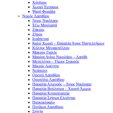
Χόνδρος
Χωριό Έμπαρος
Ψαρή Φοράδα
Νομός Λασιθίου
Άγιος Νικόλαος
Έξω Μουλιανά
Ζάκρος
Ζήρος
Ιεράπετρα
Καλό Χωριό – Παραλία Άγιος Παντελεήμων
Κόλπος Μεραμπέλλου
Μακρύς Γιαλός
Μαρίνα Αγίου Νικολάου – Λασίθι
Μεσελέροι – Τίμιος Σταυρός
Μικρός Αφέντης
Νεάπολη
Ορεινό Λασιθίου
Οροπέδιο Λασιθίου
Παραλία Αλμυρός – Άγιος Νικόλαος
Παραλία Βούλισμα – Χρυσή Άμμος
Παραλία Κιτροπλατεία
Παραλία Σχίσμα Ελούντας
Πισκοκέφαλο
Ποτάμοι Λασιθίιου
Σητεία