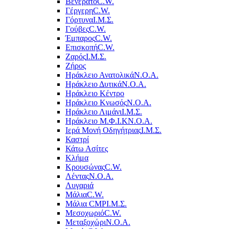
Βενεράτο
C.W.
Γέργερη
C.W.
Γόρτυνα
Ι.Μ.Σ.
Γούβες
C.W.
Έμπαρος
C.W.
Επισκοπή
C.W.
Ζαρός
Ι.Μ.Σ.
Ζήρος
Ηράκλειο Ανατολικά
Ν.Ο.Α.
Ηράκλειο Δυτικά
Ν.Ο.Α.
Ηράκλειο Κέντρο
Ηράκλειο Κνωσός
Ν.Ο.Α.
Ηράκλειο Λιμάνι
Ι.Μ.Σ.
Ηράκλειο Μ.Φ.Ι.Κ
Ν.Ο.Α.
Ιερά Μονή Οδηγήτριας
Ι.Μ.Σ.
Καστρί
Κάτω Ασίτες
Κλήμα
Κρουσώνας
C.W.
Λέντας
Ν.Ο.Α.
Λυγαριά
Μάλια
C.W.
Μάλια CMP
Ι.Μ.Σ.
Μεσοχωριό
C.W.
Μεταξοχώρι
Ν.Ο.Α.