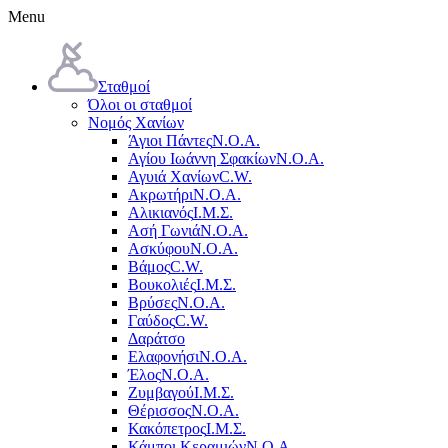
Menu
Σταθμοί
Όλοι οι σταθμοί
Νομός Χανίων
Άγιοι Πάντες
Ν.Ο.Α.
Αγίου Ιωάννη Σφακίων
Ν.Ο.Α.
Αγυιά Χανίων
C.W.
Ακρωτήρι
Ν.Ο.Α.
Αλικιανός
Ι.Μ.Σ.
Ασή Γωνιά
Ν.Ο.Α.
Ασκύφου
Ν.Ο.Α.
Βάμος
C.W.
Βουκολιές
Ι.Μ.Σ.
Βρύσες
Ν.Ο.Α.
Γαύδος
C.W.
Δαράτσο
Ελαφονήσι
Ν.Ο.Α.
Έλος
Ν.Ο.Α.
Ζυμβαγού
Ι.Μ.Σ.
Θέρισσος
Ν.Ο.Α.
Κακόπετρος
Ι.Μ.Σ.
Κάμποι Κεραμιών
Ν.Ο.Α.