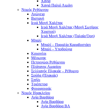
Χανιά
Χανιά Παλιό Λιμάνι
Νομός Ρεθύμνου
Ανώγεια
Βισταγή
Ιερά Μονή Χαλέπας
Ιερά Μονή Χαλέπας (Μονή Σωτήρος
Χριστού)
Ιερά Μονή Χαλέπας (Ταλαία Όρη)
Μπαλί
Μπαλί – Παραλία Καραβοστάσι
Μπαλί – Υποβρύχια
Κρυονέρι
Μέρωνας
Πετροχώρι Ρεθύμνου
Πλάτανος Αμαρίου
Σελλιανός Πλακιάς – Ρέθυμνο
Σούδα (Πλακιάς)
Σπήλι
Τριόπετρα
Φουρφουράς
Νομός Ηρακλείου
Αγία Βαρβάρα
Αγία Βαρβάρα
Αγία Βαρβάρα ΒΑ