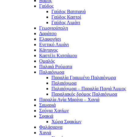
Βάμος
Γαύδος
Γαύδος Βατσιανά
Γαύδος Καστρί
Γαύδος Λιμάνι
Γεωργιούπολη
Δαράτσο
Ελαφονήσι
Ενετικό Λιμάνι
Κάντανος
Καστέλι Κισσάμου
Ομαλός
Παλαιά Ρούματα
Παλαιόχωρα
Παραλία Γραμμένο Παλαιόχωρα
Παλαιόχωρα
Παλαιόχωρα – Παραλία Παχιά Άμμος
Παραλιακός δρόμος Παλαιόχωρα
Παραλία Αγία Μαρίνα – Χανιά
Σαμαριά
Σούγια Χανίων
Σφακιά
Χώρα Σφακίων
Φαλάσαρνα
Χανιά