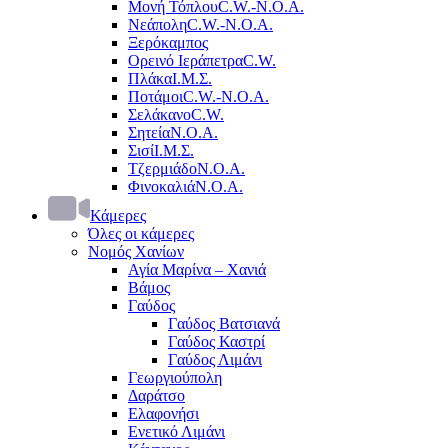
Μονή Τόπλου
C.W.-Ν.Ο.Α.
Νεάπολη
C.W.-Ν.Ο.Α.
Ξερόκαμπος
Ορεινό Ιεράπετρα
C.W.
Πλάκα
Ι.Μ.Σ.
Ποτάμοι
C.W.-Ν.Ο.Α.
Σελάκανο
C.W.
Σητεία
Ν.Ο.Α.
Σισί
Ι.Μ.Σ.
Τζερμιάδο
Ν.Ο.Α.
Φινοκαλιά
Ν.Ο.Α.
Κάμερες
Όλες οι κάμερες
Νομός Χανίων
Αγία Μαρίνα – Χανιά
Βάμος
Γαύδος
Γαύδος Βατσιανά
Γαύδος Καστρί
Γαύδος Λιμάνι
Γεωργιούπολη
Δαράτσο
Ελαφονήσι
Ενετικό Λιμάνι