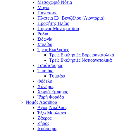
Μεσοχωριό Νότια
Μοχός
Πανασσός
Πλατεία Ελ. Βενιζέλου (Λιοντάρια)
Προφήτης Ηλίας
Πύργος Μονοφατσίου
Ροδιά
Σιδωνία
Σταλίδα
Τρεις Εκκλησιές
Τρείς Εκκλησιές Βορειοανατολικά
Τρείς Εκκλησιές Νοτιοανατολικά
Τσούτσουρος
Τυμπάκι
Τυμπάκι
Φόδελε
Χόνδρος
Χωριό Έμπαρος
Ψαρή Φοράδα
Νομός Λασιθίου
Άγιος Νικόλαος
Έξω Μουλιανά
Ζάκρος
Ζήρος
Ιεράπετρα