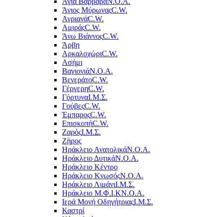
Αγία Βαρβάρα
Ν.Ο.Α.
Άγιος Μύρωνας
C.W.
Αγριανά
C.W.
Αμιράς
C.W.
Άνω Βιάννος
C.W.
Άρβη
Αρκαλοχώρι
C.W.
Ασήμι
Βαγιονιά
Ν.Ο.Α.
Βενεράτο
C.W.
Γέργερη
C.W.
Γόρτυνα
Ι.Μ.Σ.
Γούβες
C.W.
Έμπαρος
C.W.
Επισκοπή
C.W.
Ζαρός
Ι.Μ.Σ.
Ζήρος
Ηράκλειο Ανατολικά
Ν.Ο.Α.
Ηράκλειο Δυτικά
Ν.Ο.Α.
Ηράκλειο Κέντρο
Ηράκλειο Κνωσός
Ν.Ο.Α.
Ηράκλειο Λιμάνι
Ι.Μ.Σ.
Ηράκλειο Μ.Φ.Ι.Κ
Ν.Ο.Α.
Ιερά Μονή Οδηγήτριας
Ι.Μ.Σ.
Καστρί