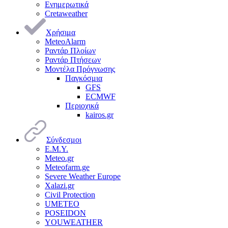
Ενημερωτικά
Cretaweather
Χρήσιμα
MeteoAlarm
Ραντάρ Πλοίων
Ραντάρ Πτήσεων
Μοντέλα Πρόγνωσης
Παγκόσμια
GFS
ECMWF
Περιοχικά
kairos.gr
Σύνδεσμοι
Ε.Μ.Υ.
Meteo.gr
Meteofarm.ge
Severe Weather Europe
Xalazi.gr
Civil Protection
UMETEO
POSEIDON
YOUWEATHER