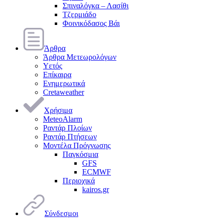
Σπιναλόγκα – Λασίθι
Τζερμιάδο
Φοινικόδασος Βάι
Άρθρα
Άρθρα Μετεωρολόγων
Υετός
Επίκαιρα
Ενημερωτικά
Cretaweather
Χρήσιμα
MeteoAlarm
Ραντάρ Πλοίων
Ραντάρ Πτήσεων
Μοντέλα Πρόγνωσης
Παγκόσμια
GFS
ECMWF
Περιοχικά
kairos.gr
Σύνδεσμοι