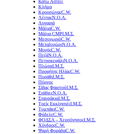
Κάτω Ασίτες
Κλήμα
Κρουσώνας
C.W.
Λέντας
Ν.Ο.Α.
Λυγαριά
Μάλια
C.W.
Μάλια CMP
Ι.Μ.Σ.
Μεσοχωριό
C.W.
Μεταξοχώρι
Ν.Ο.Α.
Μοχός
C.W.
Πεζά
Ν.Ο.Α.
Πετροκεφάλι
Ν.Ο.Α.
Πλώρα
Ι.Μ.Σ.
Προφήτης Ηλίας
C.W.
Πυράθι
Ι.Μ.Σ.
Πύργος
Σίβας Φαιστού
Ι.Μ.Σ.
Στάβιες
Ν.Ο.Α.
Σταυράκια
Ι.Μ.Σ.
Τρείς Εκκλησιές
Ι.Μ.Σ.
Τυμπάκι
C.W.
Φόδελε
C.W.
ΦΟΔΣΑ – Χερσόνησος
Ι.Μ.Σ.
Χόνδρος
C.W.
Ψαρή Φοράδα
C.W.