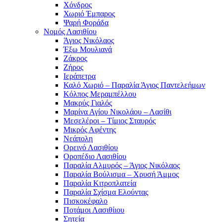
Χόνδρος
Χωριό Έμπαρος
Ψαρή Φοράδα
Νομός Λασιθίου
Άγιος Νικόλαος
Έξω Μουλιανά
Ζάκρος
Ζήρος
Ιεράπετρα
Καλό Χωριό – Παραλία Άγιος Παντελεήμων
Κόλπος Μεραμπέλλου
Μακρύς Γιαλός
Μαρίνα Αγίου Νικολάου – Λασίθι
Μεσελέροι – Τίμιος Σταυρός
Μικρός Αφέντης
Νεάπολη
Ορεινό Λασιθίου
Οροπέδιο Λασιθίου
Παραλία Αλμυρός – Άγιος Νικόλαος
Παραλία Βούλισμα – Χρυσή Άμμος
Παραλία Κιτροπλατεία
Παραλία Σχίσμα Ελούντας
Πισκοκέφαλο
Ποτάμοι Λασιθίιου
Σητεία