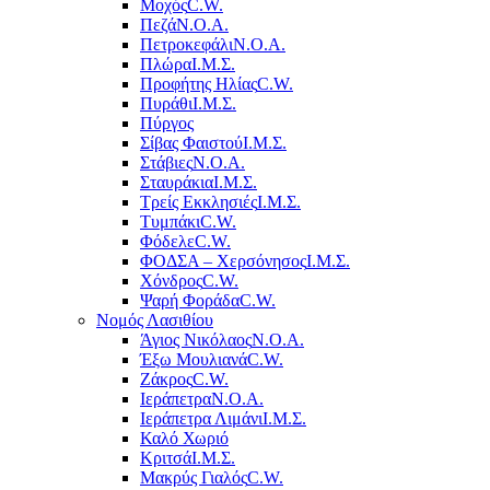
Μοχός
C.W.
Πεζά
Ν.Ο.Α.
Πετροκεφάλι
Ν.Ο.Α.
Πλώρα
Ι.Μ.Σ.
Προφήτης Ηλίας
C.W.
Πυράθι
Ι.Μ.Σ.
Πύργος
Σίβας Φαιστού
Ι.Μ.Σ.
Στάβιες
Ν.Ο.Α.
Σταυράκια
Ι.Μ.Σ.
Τρείς Εκκλησιές
Ι.Μ.Σ.
Τυμπάκι
C.W.
Φόδελε
C.W.
ΦΟΔΣΑ – Χερσόνησος
Ι.Μ.Σ.
Χόνδρος
C.W.
Ψαρή Φοράδα
C.W.
Νομός Λασιθίου
Άγιος Νικόλαος
Ν.Ο.Α.
Έξω Μουλιανά
C.W.
Ζάκρος
C.W.
Ιεράπετρα
Ν.Ο.Α.
Ιεράπετρα Λιμάνι
Ι.Μ.Σ.
Καλό Χωριό
Κριτσά
Ι.Μ.Σ.
Μακρύς Γιαλός
C.W.