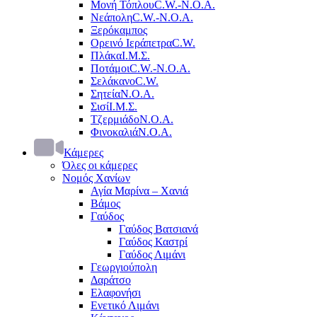
Μονή Τόπλου
C.W.-Ν.Ο.Α.
Νεάπολη
C.W.-Ν.Ο.Α.
Ξερόκαμπος
Ορεινό Ιεράπετρα
C.W.
Πλάκα
Ι.Μ.Σ.
Ποτάμοι
C.W.-Ν.Ο.Α.
Σελάκανο
C.W.
Σητεία
Ν.Ο.Α.
Σισί
Ι.Μ.Σ.
Τζερμιάδο
Ν.Ο.Α.
Φινοκαλιά
Ν.Ο.Α.
Κάμερες
Όλες οι κάμερες
Νομός Χανίων
Αγία Μαρίνα – Χανιά
Βάμος
Γαύδος
Γαύδος Βατσιανά
Γαύδος Καστρί
Γαύδος Λιμάνι
Γεωργιούπολη
Δαράτσο
Ελαφονήσι
Ενετικό Λιμάνι