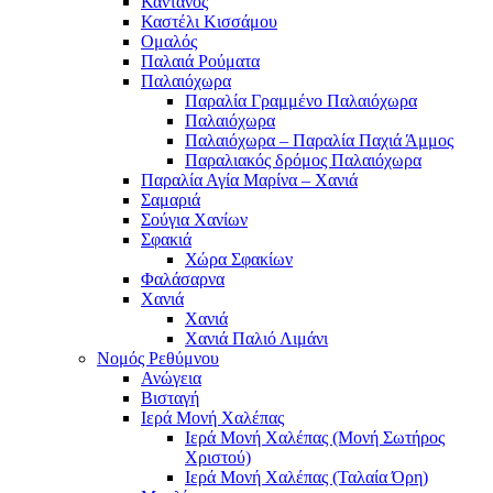
Κάντανος
Καστέλι Κισσάμου
Ομαλός
Παλαιά Ρούματα
Παλαιόχωρα
Παραλία Γραμμένο Παλαιόχωρα
Παλαιόχωρα
Παλαιόχωρα – Παραλία Παχιά Άμμος
Παραλιακός δρόμος Παλαιόχωρα
Παραλία Αγία Μαρίνα – Χανιά
Σαμαριά
Σούγια Χανίων
Σφακιά
Χώρα Σφακίων
Φαλάσαρνα
Χανιά
Χανιά
Χανιά Παλιό Λιμάνι
Νομός Ρεθύμνου
Ανώγεια
Βισταγή
Ιερά Μονή Χαλέπας
Ιερά Μονή Χαλέπας (Μονή Σωτήρος
Χριστού)
Ιερά Μονή Χαλέπας (Ταλαία Όρη)