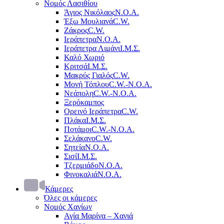
Νομός Λασιθίου
Άγιος Νικόλαος
Ν.Ο.Α.
Έξω Μουλιανά
C.W.
Ζάκρος
C.W.
Ιεράπετρα
Ν.Ο.Α.
Ιεράπετρα Λιμάνι
Ι.Μ.Σ.
Καλό Χωριό
Κριτσά
Ι.Μ.Σ.
Μακρύς Γιαλός
C.W.
Μονή Τόπλου
C.W.-Ν.Ο.Α.
Νεάπολη
C.W.-Ν.Ο.Α.
Ξερόκαμπος
Ορεινό Ιεράπετρα
C.W.
Πλάκα
Ι.Μ.Σ.
Ποτάμοι
C.W.-Ν.Ο.Α.
Σελάκανο
C.W.
Σητεία
Ν.Ο.Α.
Σισί
Ι.Μ.Σ.
Τζερμιάδο
Ν.Ο.Α.
Φινοκαλιά
Ν.Ο.Α.
Κάμερες
Όλες οι κάμερες
Νομός Χανίων
Αγία Μαρίνα – Χανιά