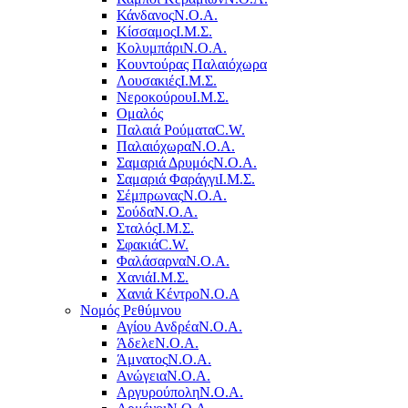
Κάνδανος
Ν.Ο.Α.
Κίσσαμος
Ι.Μ.Σ.
Κολυμπάρι
Ν.Ο.Α.
Κουντούρας Παλαιόχωρα
Λουσακιές
Ι.Μ.Σ.
Νεροκούρου
Ι.Μ.Σ.
Ομαλός
Παλαιά Ρούματα
C.W.
Παλαιόχωρα
Ν.Ο.Α.
Σαμαριά Δρυμός
Ν.Ο.Α.
Σαμαριά Φαράγγι
Ι.Μ.Σ.
Σέμπρωνας
Ν.Ο.Α.
Σούδα
Ν.Ο.Α.
Σταλός
Ι.Μ.Σ.
Σφακιά
C.W.
Φαλάσαρνα
Ν.Ο.Α.
Χανιά
Ι.Μ.Σ.
Χανιά Κέντρο
N.O.A
Νομός Ρεθύμνου
Αγίου Ανδρέα
Ν.Ο.Α.
Άδελε
Ν.Ο.Α.
Άμνατος
Ν.Ο.Α.
Ανώγεια
Ν.Ο.Α.
Αργυρούπολη
Ν.Ο.Α.