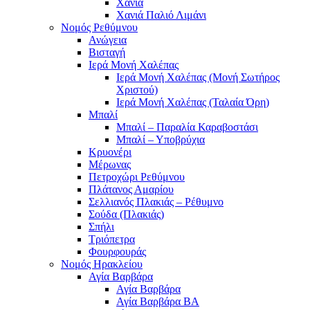
Χανιά
Χανιά Παλιό Λιμάνι
Νομός Ρεθύμνου
Ανώγεια
Βισταγή
Ιερά Μονή Χαλέπας
Ιερά Μονή Χαλέπας (Μονή Σωτήρος
Χριστού)
Ιερά Μονή Χαλέπας (Ταλαία Όρη)
Μπαλί
Μπαλί – Παραλία Καραβοστάσι
Μπαλί – Υποβρύχια
Κρυονέρι
Μέρωνας
Πετροχώρι Ρεθύμνου
Πλάτανος Αμαρίου
Σελλιανός Πλακιάς – Ρέθυμνο
Σούδα (Πλακιάς)
Σπήλι
Τριόπετρα
Φουρφουράς
Νομός Ηρακλείου
Αγία Βαρβάρα
Αγία Βαρβάρα
Αγία Βαρβάρα ΒΑ