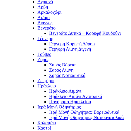
Αγριανά
Άρβη
Αρκαλοχώρι
Ασήμι
Βιάννος
Βενεράτο
Βενεράτο Δυτικά – Κορυφή Κουδούνι
Γέργερη
Γέργερη Κορυφή Δάρου
Γέργερη Λίμνη Διγενή
Γούβες
Ζαρός
Ζαρός Βόρεια
Ζαρός Λίμνη
Ζαρός Νοτιοδυτικά
Ζωφόροι
Ηράκλειο
Ηράκλειο Λιμάνι
Ηράκλειο Λιμάνι Ανατολικά
Πανόραμα Ηρακλείου
Ιερά Μονή Οδηγήτριας
Ιερά Μονή Οδηγήτριας Βορειοδυτικά
Ιερά Μονή Οδηγήτριας Νοτιοανατολικά
Καλαμάκι
Καστρί