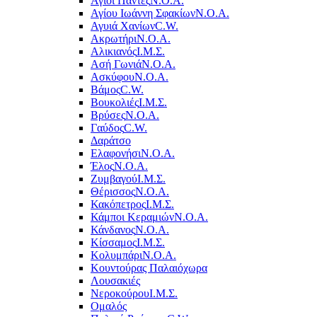
Άγιοι Πάντες
Ν.Ο.Α.
Αγίου Ιωάννη Σφακίων
Ν.Ο.Α.
Αγυιά Χανίων
C.W.
Ακρωτήρι
Ν.Ο.Α.
Αλικιανός
Ι.Μ.Σ.
Ασή Γωνιά
Ν.Ο.Α.
Ασκύφου
Ν.Ο.Α.
Βάμος
C.W.
Βουκολιές
Ι.Μ.Σ.
Βρύσες
Ν.Ο.Α.
Γαύδος
C.W.
Δαράτσο
Ελαφονήσι
Ν.Ο.Α.
Έλος
Ν.Ο.Α.
Ζυμβαγού
Ι.Μ.Σ.
Θέρισσος
Ν.Ο.Α.
Κακόπετρος
Ι.Μ.Σ.
Κάμποι Κεραμιών
Ν.Ο.Α.
Κάνδανος
Ν.Ο.Α.
Κίσσαμος
Ι.Μ.Σ.
Κολυμπάρι
Ν.Ο.Α.
Κουντούρας Παλαιόχωρα
Λουσακιές
Νεροκούρου
Ι.Μ.Σ.
Ομαλός