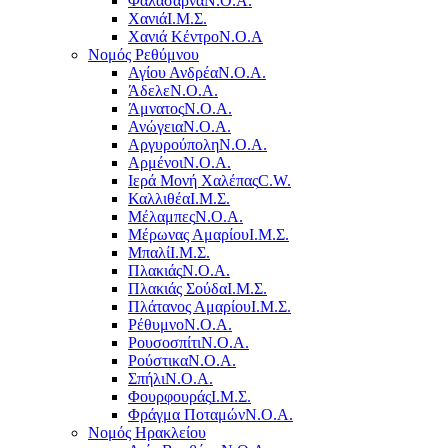
Φαλάσαρνα
Ν.Ο.Α.
Χανιά
Ι.Μ.Σ.
Χανιά Κέντρο
N.O.A
Νομός Ρεθύμνου
Αγίου Ανδρέα
Ν.Ο.Α.
Άδελε
Ν.Ο.Α.
Άμνατος
Ν.Ο.Α.
Ανώγεια
Ν.Ο.Α.
Αργυρούπολη
Ν.Ο.Α.
Αρμένοι
Ν.Ο.Α.
Ιερά Μονή Χαλέπας
C.W.
Καλλιθέα
Ι.Μ.Σ.
Μέλαμπες
Ν.Ο.Α.
Μέρωνας Αμαρίου
Ι.Μ.Σ.
Μπαλί
Ι.Μ.Σ.
Πλακιάς
Ν.Ο.Α.
Πλακιάς Σούδα
Ι.Μ.Σ.
Πλάτανος Αμαρίου
Ι.Μ.Σ.
Ρέθυμνο
Ν.Ο.Α.
Ρουσοσπίτι
Ν.Ο.Α.
Ρούστικα
Ν.Ο.Α.
Σπήλι
Ν.Ο.Α.
Φουρφουράς
Ι.Μ.Σ.
Φράγμα Ποταμών
Ν.Ο.Α.
Νομός Ηρακλείου