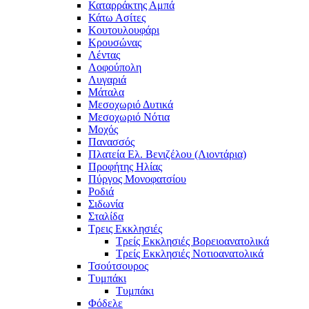
Καταρράκτης Αμπά
Κάτω Ασίτες
Κουτουλουφάρι
Κρουσώνας
Λέντας
Λοφούπολη
Λυγαριά
Μάταλα
Μεσοχωριό Δυτικά
Μεσοχωριό Νότια
Μοχός
Πανασσός
Πλατεία Ελ. Βενιζέλου (Λιοντάρια)
Προφήτης Ηλίας
Πύργος Μονοφατσίου
Ροδιά
Σιδωνία
Σταλίδα
Τρεις Εκκλησιές
Τρείς Εκκλησιές Βορειοανατολικά
Τρείς Εκκλησιές Νοτιοανατολικά
Τσούτσουρος
Τυμπάκι
Τυμπάκι
Φόδελε