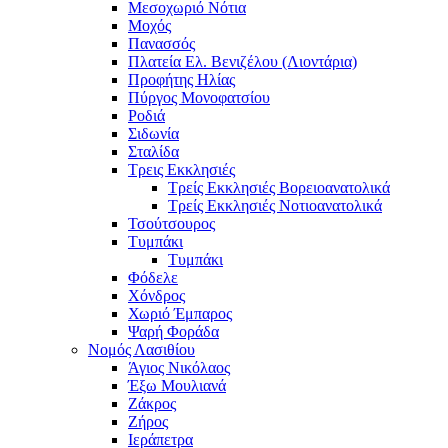
Μεσοχωριό Νότια
Μοχός
Πανασσός
Πλατεία Ελ. Βενιζέλου (Λιοντάρια)
Προφήτης Ηλίας
Πύργος Μονοφατσίου
Ροδιά
Σιδωνία
Σταλίδα
Τρεις Εκκλησιές
Τρείς Εκκλησιές Βορειοανατολικά
Τρείς Εκκλησιές Νοτιοανατολικά
Τσούτσουρος
Τυμπάκι
Τυμπάκι
Φόδελε
Χόνδρος
Χωριό Έμπαρος
Ψαρή Φοράδα
Νομός Λασιθίου
Άγιος Νικόλαος
Έξω Μουλιανά
Ζάκρος
Ζήρος
Ιεράπετρα