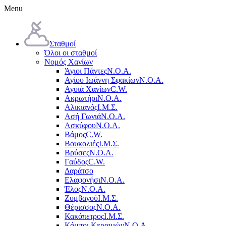
Menu
Σταθμοί
Όλοι οι σταθμοί
Νομός Χανίων
Άγιοι Πάντες
Ν.Ο.Α.
Αγίου Ιωάννη Σφακίων
Ν.Ο.Α.
Αγυιά Χανίων
C.W.
Ακρωτήρι
Ν.Ο.Α.
Αλικιανός
Ι.Μ.Σ.
Ασή Γωνιά
Ν.Ο.Α.
Ασκύφου
Ν.Ο.Α.
Βάμος
C.W.
Βουκολιές
Ι.Μ.Σ.
Βρύσες
Ν.Ο.Α.
Γαύδος
C.W.
Δαράτσο
Ελαφονήσι
Ν.Ο.Α.
Έλος
Ν.Ο.Α.
Ζυμβαγού
Ι.Μ.Σ.
Θέρισσος
Ν.Ο.Α.
Κακόπετρος
Ι.Μ.Σ.
Κάμποι Κεραμιών
Ν.Ο.Α.