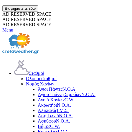
Διαφημιστειτε εδω
AD RESERVED SPACE
AD RESERVED SPACE
AD RESERVED SPACE
Menu
Σταθμοί
Όλοι οι σταθμοί
Νομός Χανίων
Άγιοι Πάντες
Ν.Ο.Α.
Αγίου Ιωάννη Σφακίων
Ν.Ο.Α.
Αγυιά Χανίων
C.W.
Ακρωτήρι
Ν.Ο.Α.
Αλικιανός
Ι.Μ.Σ.
Ασή Γωνιά
Ν.Ο.Α.
Ασκύφου
Ν.Ο.Α.
Βάμος
C.W.
Βουκολιές
Ι.Μ.Σ.