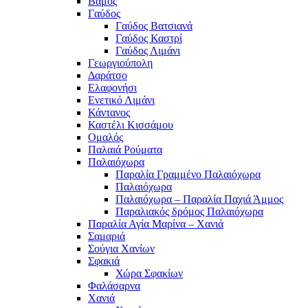
Βάμος
Γαύδος
Γαύδος Βατσιανά
Γαύδος Καστρί
Γαύδος Λιμάνι
Γεωργιούπολη
Δαράτσο
Ελαφονήσι
Ενετικό Λιμάνι
Κάντανος
Καστέλι Κισσάμου
Ομαλός
Παλαιά Ρούματα
Παλαιόχωρα
Παραλία Γραμμένο Παλαιόχωρα
Παλαιόχωρα
Παλαιόχωρα – Παραλία Παχιά Άμμος
Παραλιακός δρόμος Παλαιόχωρα
Παραλία Αγία Μαρίνα – Χανιά
Σαμαριά
Σούγια Χανίων
Σφακιά
Χώρα Σφακίων
Φαλάσαρνα
Χανιά