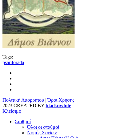
Tags:
psariforada
Πολιτική Απορρήτου
|
Όροι Χρήσης
2023 CREATED BY
blacknwhite
Κλείσιμο
Σταθμοί
Όλοι οι σταθμοί
Νομός Χανίων