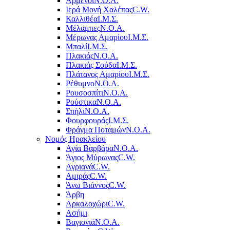
Αρμένοι
Ν.Ο.Α.
Ιερά Μονή Χαλέπας
C.W.
Καλλιθέα
Ι.Μ.Σ.
Μέλαμπες
Ν.Ο.Α.
Μέρωνας Αμαρίου
Ι.Μ.Σ.
Μπαλί
Ι.Μ.Σ.
Πλακιάς
Ν.Ο.Α.
Πλακιάς Σούδα
Ι.Μ.Σ.
Πλάτανος Αμαρίου
Ι.Μ.Σ.
Ρέθυμνο
Ν.Ο.Α.
Ρουσοσπίτι
Ν.Ο.Α.
Ρούστικα
Ν.Ο.Α.
Σπήλι
Ν.Ο.Α.
Φουρφουράς
Ι.Μ.Σ.
Φράγμα Ποταμών
Ν.Ο.Α.
Νομός Ηρακλείου
Αγία Βαρβάρα
Ν.Ο.Α.
Άγιος Μύρωνας
C.W.
Αγριανά
C.W.
Αμιράς
C.W.
Άνω Βιάννος
C.W.
Άρβη
Αρκαλοχώρι
C.W.
Ασήμι
Βαγιονιά
Ν.Ο.Α.