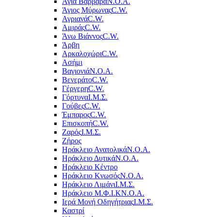
Αγία Βαρβάρα
Ν.Ο.Α.
Άγιος Μύρωνας
C.W.
Αγριανά
C.W.
Αμιράς
C.W.
Άνω Βιάννος
C.W.
Άρβη
Αρκαλοχώρι
C.W.
Ασήμι
Βαγιονιά
Ν.Ο.Α.
Βενεράτο
C.W.
Γέργερη
C.W.
Γόρτυνα
Ι.Μ.Σ.
Γούβες
C.W.
Έμπαρος
C.W.
Επισκοπή
C.W.
Ζαρός
Ι.Μ.Σ.
Ζήρος
Ηράκλειο Ανατολικά
Ν.Ο.Α.
Ηράκλειο Δυτικά
Ν.Ο.Α.
Ηράκλειο Κέντρο
Ηράκλειο Κνωσός
Ν.Ο.Α.
Ηράκλειο Λιμάνι
Ι.Μ.Σ.
Ηράκλειο Μ.Φ.Ι.Κ
Ν.Ο.Α.
Ιερά Μονή Οδηγήτριας
Ι.Μ.Σ.
Καστρί