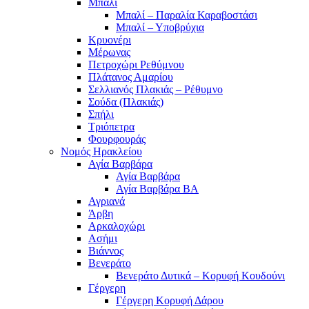
Μπαλί
Μπαλί – Παραλία Καραβοστάσι
Μπαλί – Υποβρύχια
Κρυονέρι
Μέρωνας
Πετροχώρι Ρεθύμνου
Πλάτανος Αμαρίου
Σελλιανός Πλακιάς – Ρέθυμνο
Σούδα (Πλακιάς)
Σπήλι
Τριόπετρα
Φουρφουράς
Νομός Ηρακλείου
Αγία Βαρβάρα
Αγία Βαρβάρα
Αγία Βαρβάρα ΒΑ
Αγριανά
Άρβη
Αρκαλοχώρι
Ασήμι
Βιάννος
Βενεράτο
Βενεράτο Δυτικά – Κορυφή Κουδούνι
Γέργερη
Γέργερη Κορυφή Δάρου