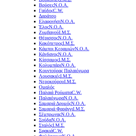
Βρύσες
Ν.Ο.Α.
Γαύδος
C.W.
Δαράτσο
Ελαφονήσι
Ν.Ο.Α.
Έλος
Ν.Ο.Α.
Ζυμβαγού
Ι.Μ.Σ.
Θέρισσος
Ν.Ο.Α.
Κακόπετρος
Ι.Μ.Σ.
Κάμποι Κεραμιών
Ν.Ο.Α.
Κάνδανος
Ν.Ο.Α.
Κίσσαμος
Ι.Μ.Σ.
Κολυμπάρι
Ν.Ο.Α.
Κουντούρας Παλαιόχωρα
Λουσακιές
Ι.Μ.Σ.
Νεροκούρου
Ι.Μ.Σ.
Ομαλός
Παλαιά Ρούματα
C.W.
Παλαιόχωρα
Ν.Ο.Α.
Σαμαριά Δρυμός
Ν.Ο.Α.
Σαμαριά Φαράγγι
Ι.Μ.Σ.
Σέμπρωνας
Ν.Ο.Α.
Σούδα
Ν.Ο.Α.
Σταλός
Ι.Μ.Σ.
Σφακιά
C.W.