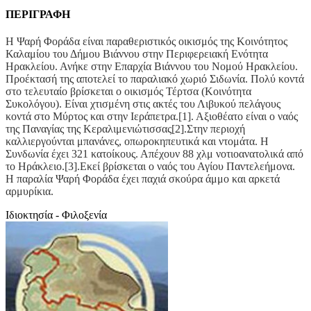
ΠΕΡΙΓΡΑΦΗ
Η Ψαρή Φοράδα είναι παραθεριστικός οικισμός της Κοινότητος
Καλαμίου του Δήμου Βιάννου στην Περιφερειακή Ενότητα
Ηρακλείου. Ανήκε στην Επαρχία Βιάννου του Νομού Ηρακλείου.
Προέκτασή της αποτελεί το παραλιακό χωριό Σιδωνία. Πολύ κοντά
στο τελευταίο βρίσκεται ο οικισμός Τέρτσα (Κοινότητα
Συκολόγου). Είναι χτισμένη στις ακτές του Λιβυκού πελάγους
κοντά στο Μύρτος και στην Ιεράπετρα.[1]. Αξιοθέατο είναι ο ναός
της Παναγίας της Κεραλιμενιώτισσας[2].Στην περιοχή
καλλιεργούνται μπανάνες, οπωροκηπευτικά και ντομάτα. Η
Συνδωνία έχει 321 κατοίκους. Απέχουν 88 χλμ νοτιοανατολικά από
το Ηράκλειο.[3].Εκεί βρίσκεται ο ναός του Αγίου Παντελεήμονα.
Η παραλία Ψαρή Φοράδα έχει παχιά σκούρα άμμο και αρκετά
αρμυρίκια.
Ιδιοκτησία - Φιλοξενία