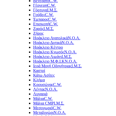
Βενεράτο
C.W.
Γέργερη
C.W.
Γόρτυνα
Ι.Μ.Σ.
Γούβες
C.W.
Έμπαρος
C.W.
Επισκοπή
C.W.
Ζαρός
Ι.Μ.Σ.
Ζήρος
Ηράκλειο Ανατολικά
Ν.Ο.Α.
Ηράκλειο Δυτικά
Ν.Ο.Α.
Ηράκλειο Κέντρο
Ηράκλειο Κνωσός
Ν.Ο.Α.
Ηράκλειο Λιμάνι
Ι.Μ.Σ.
Ηράκλειο Μ.Φ.Ι.Κ
Ν.Ο.Α.
Ιερά Μονή Οδηγήτριας
Ι.Μ.Σ.
Καστρί
Κάτω Ασίτες
Κλήμα
Κρουσώνας
C.W.
Λέντας
Ν.Ο.Α.
Λυγαριά
Μάλια
C.W.
Μάλια CMP
Ι.Μ.Σ.
Μεσοχωριό
C.W.
Μεταξοχώρι
Ν.Ο.Α.