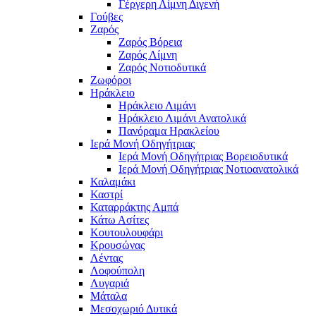
Γέργερη Λίμνη Διγενή
Γούβες
Ζαρός
Ζαρός Βόρεια
Ζαρός Λίμνη
Ζαρός Νοτιοδυτικά
Ζωφόροι
Ηράκλειο
Ηράκλειο Λιμάνι
Ηράκλειο Λιμάνι Ανατολικά
Πανόραμα Ηρακλείου
Ιερά Μονή Οδηγήτριας
Ιερά Μονή Οδηγήτριας Βορειοδυτικά
Ιερά Μονή Οδηγήτριας Νοτιοανατολικά
Καλαμάκι
Καστρί
Καταρράκτης Αμπά
Κάτω Ασίτες
Κουτουλουφάρι
Κρουσώνας
Λέντας
Λοφούπολη
Λυγαριά
Μάταλα
Μεσοχωριό Δυτικά