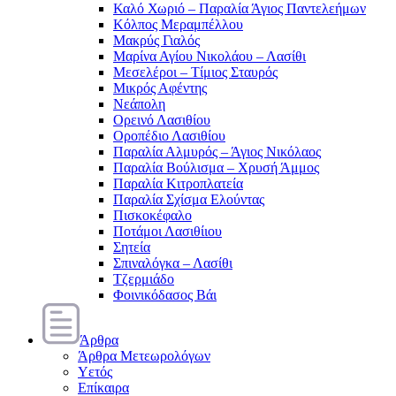
Καλό Χωριό – Παραλία Άγιος Παντελεήμων
Κόλπος Μεραμπέλλου
Μακρύς Γιαλός
Μαρίνα Αγίου Νικολάου – Λασίθι
Μεσελέροι – Τίμιος Σταυρός
Μικρός Αφέντης
Νεάπολη
Ορεινό Λασιθίου
Οροπέδιο Λασιθίου
Παραλία Αλμυρός – Άγιος Νικόλαος
Παραλία Βούλισμα – Χρυσή Άμμος
Παραλία Κιτροπλατεία
Παραλία Σχίσμα Ελούντας
Πισκοκέφαλο
Ποτάμοι Λασιθίιου
Σητεία
Σπιναλόγκα – Λασίθι
Τζερμιάδο
Φοινικόδασος Βάι
Άρθρα
Άρθρα Μετεωρολόγων
Υετός
Επίκαιρα