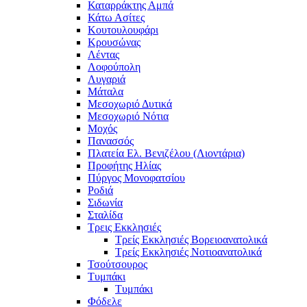
Καταρράκτης Αμπά
Κάτω Ασίτες
Κουτουλουφάρι
Κρουσώνας
Λέντας
Λοφούπολη
Λυγαριά
Μάταλα
Μεσοχωριό Δυτικά
Μεσοχωριό Νότια
Μοχός
Πανασσός
Πλατεία Ελ. Βενιζέλου (Λιοντάρια)
Προφήτης Ηλίας
Πύργος Μονοφατσίου
Ροδιά
Σιδωνία
Σταλίδα
Τρεις Εκκλησιές
Τρείς Εκκλησιές Βορειοανατολικά
Τρείς Εκκλησιές Νοτιοανατολικά
Τσούτσουρος
Τυμπάκι
Τυμπάκι
Φόδελε