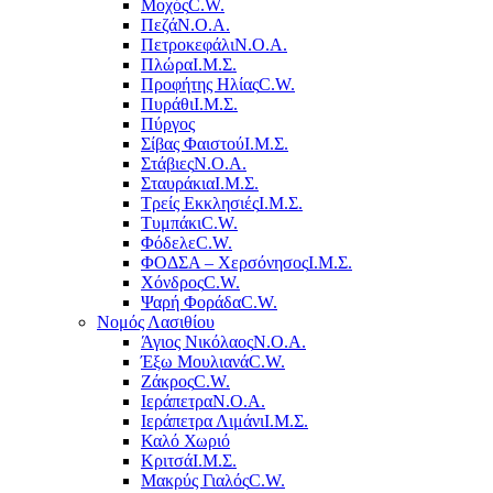
Μοχός
C.W.
Πεζά
Ν.Ο.Α.
Πετροκεφάλι
Ν.Ο.Α.
Πλώρα
Ι.Μ.Σ.
Προφήτης Ηλίας
C.W.
Πυράθι
Ι.Μ.Σ.
Πύργος
Σίβας Φαιστού
Ι.Μ.Σ.
Στάβιες
Ν.Ο.Α.
Σταυράκια
Ι.Μ.Σ.
Τρείς Εκκλησιές
Ι.Μ.Σ.
Τυμπάκι
C.W.
Φόδελε
C.W.
ΦΟΔΣΑ – Χερσόνησος
Ι.Μ.Σ.
Χόνδρος
C.W.
Ψαρή Φοράδα
C.W.
Νομός Λασιθίου
Άγιος Νικόλαος
Ν.Ο.Α.
Έξω Μουλιανά
C.W.
Ζάκρος
C.W.
Ιεράπετρα
Ν.Ο.Α.
Ιεράπετρα Λιμάνι
Ι.Μ.Σ.
Καλό Χωριό
Κριτσά
Ι.Μ.Σ.
Μακρύς Γιαλός
C.W.