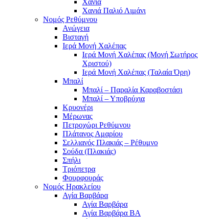
Χανιά
Χανιά Παλιό Λιμάνι
Νομός Ρεθύμνου
Ανώγεια
Βισταγή
Ιερά Μονή Χαλέπας
Ιερά Μονή Χαλέπας (Μονή Σωτήρος
Χριστού)
Ιερά Μονή Χαλέπας (Ταλαία Όρη)
Μπαλί
Μπαλί – Παραλία Καραβοστάσι
Μπαλί – Υποβρύχια
Κρυονέρι
Μέρωνας
Πετροχώρι Ρεθύμνου
Πλάτανος Αμαρίου
Σελλιανός Πλακιάς – Ρέθυμνο
Σούδα (Πλακιάς)
Σπήλι
Τριόπετρα
Φουρφουράς
Νομός Ηρακλείου
Αγία Βαρβάρα
Αγία Βαρβάρα
Αγία Βαρβάρα ΒΑ