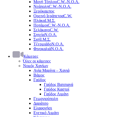
Μονή Τόπλου
C.W.-Ν.Ο.Α.
Νεάπολη
C.W.-Ν.Ο.Α.
Ξερόκαμπος
Ορεινό Ιεράπετρα
C.W.
Πλάκα
Ι.Μ.Σ.
Ποτάμοι
C.W.-Ν.Ο.Α.
Σελάκανο
C.W.
Σητεία
Ν.Ο.Α.
Σισί
Ι.Μ.Σ.
Τζερμιάδο
Ν.Ο.Α.
Φινοκαλιά
Ν.Ο.Α.
Κάμερες
Όλες οι κάμερες
Νομός Χανίων
Αγία Μαρίνα – Χανιά
Βάμος
Γαύδος
Γαύδος Βατσιανά
Γαύδος Καστρί
Γαύδος Λιμάνι
Γεωργιούπολη
Δαράτσο
Ελαφονήσι
Ενετικό Λιμάνι