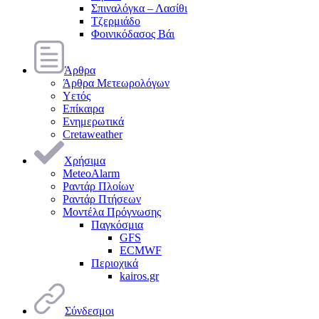
Σπιναλόγκα – Λασίθι
Τζερμιάδο
Φοινικόδασος Βάι
Άρθρα
Άρθρα Μετεωρολόγων
Υετός
Επίκαιρα
Ενημερωτικά
Cretaweather
Χρήσιμα
MeteoAlarm
Ραντάρ Πλοίων
Ραντάρ Πτήσεων
Μοντέλα Πρόγνωσης
Παγκόσμια
GFS
ECMWF
Περιοχικά
kairos.gr
Σύνδεσμοι