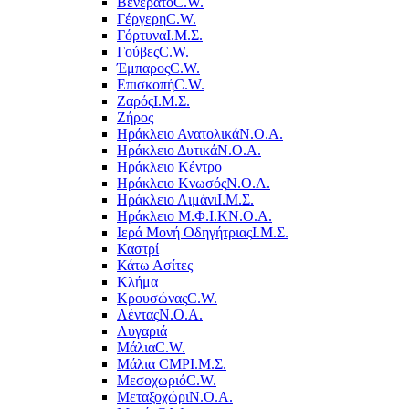
Βενεράτο
C.W.
Γέργερη
C.W.
Γόρτυνα
Ι.Μ.Σ.
Γούβες
C.W.
Έμπαρος
C.W.
Επισκοπή
C.W.
Ζαρός
Ι.Μ.Σ.
Ζήρος
Ηράκλειο Ανατολικά
Ν.Ο.Α.
Ηράκλειο Δυτικά
Ν.Ο.Α.
Ηράκλειο Κέντρο
Ηράκλειο Κνωσός
Ν.Ο.Α.
Ηράκλειο Λιμάνι
Ι.Μ.Σ.
Ηράκλειο Μ.Φ.Ι.Κ
Ν.Ο.Α.
Ιερά Μονή Οδηγήτριας
Ι.Μ.Σ.
Καστρί
Κάτω Ασίτες
Κλήμα
Κρουσώνας
C.W.
Λέντας
Ν.Ο.Α.
Λυγαριά
Μάλια
C.W.
Μάλια CMP
Ι.Μ.Σ.
Μεσοχωριό
C.W.
Μεταξοχώρι
Ν.Ο.Α.