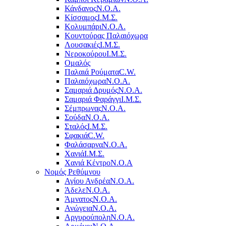
Κάνδανος
Ν.Ο.Α.
Κίσσαμος
Ι.Μ.Σ.
Κολυμπάρι
Ν.Ο.Α.
Κουντούρας Παλαιόχωρα
Λουσακιές
Ι.Μ.Σ.
Νεροκούρου
Ι.Μ.Σ.
Ομαλός
Παλαιά Ρούματα
C.W.
Παλαιόχωρα
Ν.Ο.Α.
Σαμαριά Δρυμός
Ν.Ο.Α.
Σαμαριά Φαράγγι
Ι.Μ.Σ.
Σέμπρωνας
Ν.Ο.Α.
Σούδα
Ν.Ο.Α.
Σταλός
Ι.Μ.Σ.
Σφακιά
C.W.
Φαλάσαρνα
Ν.Ο.Α.
Χανιά
Ι.Μ.Σ.
Χανιά Κέντρο
N.O.A
Νομός Ρεθύμνου
Αγίου Ανδρέα
Ν.Ο.Α.
Άδελε
Ν.Ο.Α.
Άμνατος
Ν.Ο.Α.
Ανώγεια
Ν.Ο.Α.
Αργυρούπολη
Ν.Ο.Α.