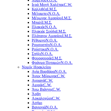
Αρμένοι
Ν.Ο.Α.
Ιερά Μονή Χαλέπας
C.W.
Καλλιθέα
Ι.Μ.Σ.
Μέλαμπες
Ν.Ο.Α.
Μέρωνας Αμαρίου
Ι.Μ.Σ.
Μπαλί
Ι.Μ.Σ.
Πλακιάς
Ν.Ο.Α.
Πλακιάς Σούδα
Ι.Μ.Σ.
Πλάτανος Αμαρίου
Ι.Μ.Σ.
Ρέθυμνο
Ν.Ο.Α.
Ρουσοσπίτι
Ν.Ο.Α.
Ρούστικα
Ν.Ο.Α.
Σπήλι
Ν.Ο.Α.
Φουρφουράς
Ι.Μ.Σ.
Φράγμα Ποταμών
Ν.Ο.Α.
Νομός Ηρακλείου
Αγία Βαρβάρα
Ν.Ο.Α.
Άγιος Μύρωνας
C.W.
Αγριανά
C.W.
Αμιράς
C.W.
Άνω Βιάννος
C.W.
Άρβη
Αρκαλοχώρι
C.W.
Ασήμι
Βαγιονιά
Ν.Ο.Α.