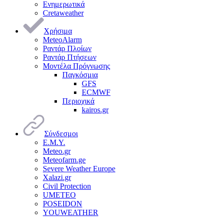
Ενημερωτικά
Cretaweather
Χρήσιμα
MeteoAlarm
Ραντάρ Πλοίων
Ραντάρ Πτήσεων
Μοντέλα Πρόγνωσης
Παγκόσμια
GFS
ECMWF
Περιοχικά
kairos.gr
Σύνδεσμοι
Ε.Μ.Υ.
Meteo.gr
Meteofarm.ge
Severe Weather Europe
Xalazi.gr
Civil Protection
UMETEO
POSEIDON
YOUWEATHER