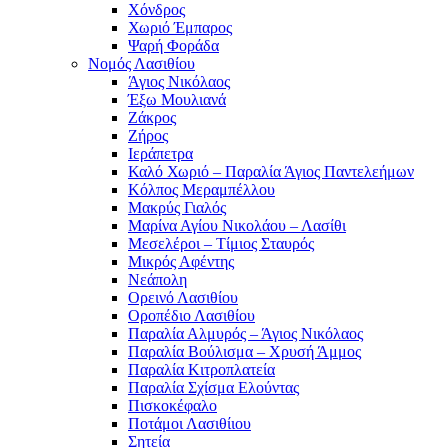
Χόνδρος
Χωριό Έμπαρος
Ψαρή Φοράδα
Νομός Λασιθίου
Άγιος Νικόλαος
Έξω Μουλιανά
Ζάκρος
Ζήρος
Ιεράπετρα
Καλό Χωριό – Παραλία Άγιος Παντελεήμων
Κόλπος Μεραμπέλλου
Μακρύς Γιαλός
Μαρίνα Αγίου Νικολάου – Λασίθι
Μεσελέροι – Τίμιος Σταυρός
Μικρός Αφέντης
Νεάπολη
Ορεινό Λασιθίου
Οροπέδιο Λασιθίου
Παραλία Αλμυρός – Άγιος Νικόλαος
Παραλία Βούλισμα – Χρυσή Άμμος
Παραλία Κιτροπλατεία
Παραλία Σχίσμα Ελούντας
Πισκοκέφαλο
Ποτάμοι Λασιθίιου
Σητεία