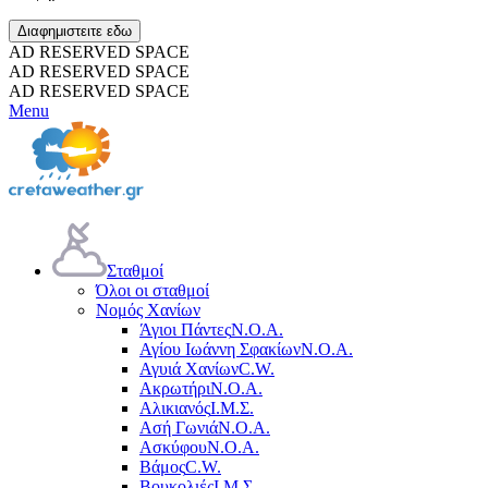
Διαφημιστειτε εδω
AD RESERVED SPACE
AD RESERVED SPACE
AD RESERVED SPACE
Menu
Σταθμοί
Όλοι οι σταθμοί
Νομός Χανίων
Άγιοι Πάντες
Ν.Ο.Α.
Αγίου Ιωάννη Σφακίων
Ν.Ο.Α.
Αγυιά Χανίων
C.W.
Ακρωτήρι
Ν.Ο.Α.
Αλικιανός
Ι.Μ.Σ.
Ασή Γωνιά
Ν.Ο.Α.
Ασκύφου
Ν.Ο.Α.
Βάμος
C.W.
Βουκολιές
Ι.Μ.Σ.