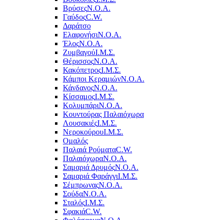
Βρύσες
Ν.Ο.Α.
Γαύδος
C.W.
Δαράτσο
Ελαφονήσι
Ν.Ο.Α.
Έλος
Ν.Ο.Α.
Ζυμβαγού
Ι.Μ.Σ.
Θέρισσος
Ν.Ο.Α.
Κακόπετρος
Ι.Μ.Σ.
Κάμποι Κεραμιών
Ν.Ο.Α.
Κάνδανος
Ν.Ο.Α.
Κίσσαμος
Ι.Μ.Σ.
Κολυμπάρι
Ν.Ο.Α.
Κουντούρας Παλαιόχωρα
Λουσακιές
Ι.Μ.Σ.
Νεροκούρου
Ι.Μ.Σ.
Ομαλός
Παλαιά Ρούματα
C.W.
Παλαιόχωρα
Ν.Ο.Α.
Σαμαριά Δρυμός
Ν.Ο.Α.
Σαμαριά Φαράγγι
Ι.Μ.Σ.
Σέμπρωνας
Ν.Ο.Α.
Σούδα
Ν.Ο.Α.
Σταλός
Ι.Μ.Σ.
Σφακιά
C.W.