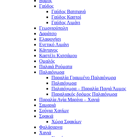
Βάμος
Γαύδος
Γαύδος Βατσιανά
Γαύδος Καστρί
Γαύδος Λιμάνι
Γεωργιούπολη
Δαράτσο
Ελαφονήσι
Ενετικό Λιμάνι
Κάντανος
Καστέλι Κισσάμου
Ομαλός
Παλαιά Ρούματα
Παλαιόχωρα
Παραλία Γραμμένο Παλαιόχωρα
Παλαιόχωρα
Παλαιόχωρα – Παραλία Παχιά Άμμος
Παραλιακός δρόμος Παλαιόχωρα
Παραλία Αγία Μαρίνα – Χανιά
Σαμαριά
Σούγια Χανίων
Σφακιά
Χώρα Σφακίων
Φαλάσαρνα
Χανιά