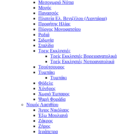
Μεσοχωριό Νότια
Μοχός
Πανασσός
Πλατεία Ελ. Βενιζέλου (Λιοντάρια)
Προφήτης Ηλίας
Πύργος Μονοφατσίου
Ροδιά
Σιδωνία
Σταλίδα
Τρεις Εκκλησιές
Τρείς Εκκλησιές Βορειοανατολικά
Τρείς Εκκλησιές Νοτιοανατολικά
Τσούτσουρος
Τυμπάκι
Τυμπάκι
Φόδελε
Χόνδρος
Χωριό Έμπαρος
Ψαρή Φοράδα
Νομός Λασιθίου
Άγιος Νικόλαος
Έξω Μουλιανά
Ζάκρος
Ζήρος
Ιεράπετρα