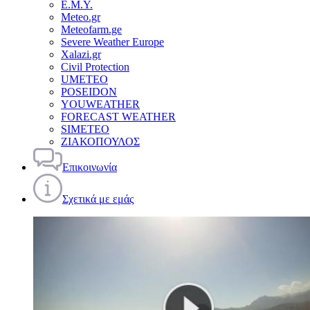
Ε.Μ.Υ.
Meteo.gr
Meteofarm.ge
Severe Weather Europe
Xalazi.gr
Civil Protection
UMETEO
POSEIDON
YOUWEATHER
FORECAST WEATHER
SIMETEO
ΖΙΑΚΟΠΟΥΛΟΣ
Επικοινωνία
Σχετικά με εμάς