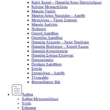
Καλό Χωριό – Παραλία Άγιος Παντελεήμων
Κόλπος Μεραμπέλλου
Μακρύς Γιαλός
Μαρίνα Αγίου Νικολάου – Λασίθι
Μεσελέροι – Τίμιος Σταυρός
Μικρός Αφέντης
Νεάπολη
Ορεινό Λασιθίου
Οροπέδιο Λασιθίου
Παραλία Αλμυρός – Άγιος Νικόλαος
Παραλία Βούλισμα – Χρυσή Άμμος
Παραλία Κιτροπλατεία
Παραλία Σχίσμα Ελούντας
Πισκοκέφαλο
Ποτάμοι Λασιθίιου
Σητεία
Σπιναλόγκα – Λασίθι
Τζερμιάδο
Φοινικόδασος Βάι
Άρθρα
Άρθρα Μετεωρολόγων
Υετός
Επίκαιρα