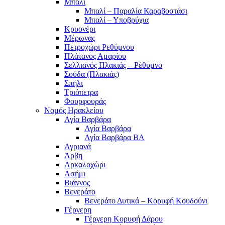
Μπαλί
Μπαλί – Παραλία Καραβοστάσι
Μπαλί – Υποβρύχια
Κρυονέρι
Μέρωνας
Πετροχώρι Ρεθύμνου
Πλάτανος Αμαρίου
Σελλιανός Πλακιάς – Ρέθυμνο
Σούδα (Πλακιάς)
Σπήλι
Τριόπετρα
Φουρφουράς
Νομός Ηρακλείου
Αγία Βαρβάρα
Αγία Βαρβάρα
Αγία Βαρβάρα ΒΑ
Αγριανά
Άρβη
Αρκαλοχώρι
Ασήμι
Βιάννος
Βενεράτο
Βενεράτο Δυτικά – Κορυφή Κουδούνι
Γέργερη
Γέργερη Κορυφή Δάρου