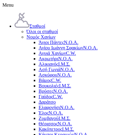
Menu
Σταθμοί
Όλοι οι σταθμοί
Νομός Χανίων
Άγιοι Πάντες
Ν.Ο.Α.
Αγίου Ιωάννη Σφακίων
Ν.Ο.Α.
Αγυιά Χανίων
C.W.
Ακρωτήρι
Ν.Ο.Α.
Αλικιανός
Ι.Μ.Σ.
Ασή Γωνιά
Ν.Ο.Α.
Ασκύφου
Ν.Ο.Α.
Βάμος
C.W.
Βουκολιές
Ι.Μ.Σ.
Βρύσες
Ν.Ο.Α.
Γαύδος
C.W.
Δαράτσο
Ελαφονήσι
Ν.Ο.Α.
Έλος
Ν.Ο.Α.
Ζυμβαγού
Ι.Μ.Σ.
Θέρισσος
Ν.Ο.Α.
Κακόπετρος
Ι.Μ.Σ.
Κάμποι Κεραμιών
Ν.Ο.Α.