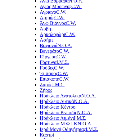
Αγία Βαρβάρα
Ν.Ο.Α.
Άγιος Μύρωνας
C.W.
Αγριανά
C.W.
Αμιράς
C.W.
Άνω Βιάννος
C.W.
Άρβη
Αρκαλοχώρι
C.W.
Ασήμι
Βαγιονιά
Ν.Ο.Α.
Βενεράτο
C.W.
Γέργερη
C.W.
Γόρτυνα
Ι.Μ.Σ.
Γούβες
C.W.
Έμπαρος
C.W.
Επισκοπή
C.W.
Ζαρός
Ι.Μ.Σ.
Ζήρος
Ηράκλειο Ανατολικά
Ν.Ο.Α.
Ηράκλειο Δυτικά
Ν.Ο.Α.
Ηράκλειο Κέντρο
Ηράκλειο Κνωσός
Ν.Ο.Α.
Ηράκλειο Λιμάνι
Ι.Μ.Σ.
Ηράκλειο Μ.Φ.Ι.Κ
Ν.Ο.Α.
Ιερά Μονή Οδηγήτριας
Ι.Μ.Σ.
Καστρί