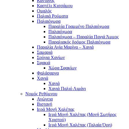
Κάντανος
Καστέλι Κισσάμου
Ομαλός
Παλαιά Ρούματα
Παλαιόχωρα
Παραλία Γραμμένο Παλαιόχωρα
Παλαιόχωρα
Παλαιόχωρα – Παραλία Παχιά Άμμος
Παραλιακός δρόμος Παλαιόχωρα
Παραλία Αγία Μαρίνα – Χανιά
Σαμαριά
Σούγια Χανίων
Σφακιά
Χώρα Σφακίων
Φαλάσαρνα
Χανιά
Χανιά
Χανιά Παλιό Λιμάνι
Νομός Ρεθύμνου
Ανώγεια
Βισταγή
Ιερά Μονή Χαλέπας
Ιερά Μονή Χαλέπας (Μονή Σωτήρος
Χριστού)
Ιερά Μονή Χαλέπας (Ταλαία Όρη)