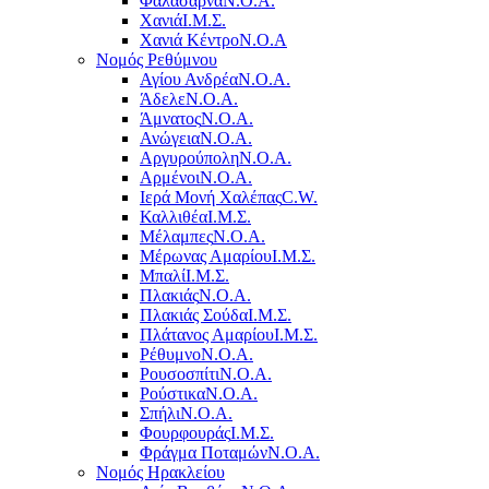
Φαλάσαρνα
Ν.Ο.Α.
Χανιά
Ι.Μ.Σ.
Χανιά Κέντρο
N.O.A
Νομός Ρεθύμνου
Αγίου Ανδρέα
Ν.Ο.Α.
Άδελε
Ν.Ο.Α.
Άμνατος
Ν.Ο.Α.
Ανώγεια
Ν.Ο.Α.
Αργυρούπολη
Ν.Ο.Α.
Αρμένοι
Ν.Ο.Α.
Ιερά Μονή Χαλέπας
C.W.
Καλλιθέα
Ι.Μ.Σ.
Μέλαμπες
Ν.Ο.Α.
Μέρωνας Αμαρίου
Ι.Μ.Σ.
Μπαλί
Ι.Μ.Σ.
Πλακιάς
Ν.Ο.Α.
Πλακιάς Σούδα
Ι.Μ.Σ.
Πλάτανος Αμαρίου
Ι.Μ.Σ.
Ρέθυμνο
Ν.Ο.Α.
Ρουσοσπίτι
Ν.Ο.Α.
Ρούστικα
Ν.Ο.Α.
Σπήλι
Ν.Ο.Α.
Φουρφουράς
Ι.Μ.Σ.
Φράγμα Ποταμών
Ν.Ο.Α.
Νομός Ηρακλείου