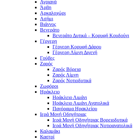
Αγριανά
Άρβη
Αρκαλοχώρι
Ασήμι
Βιάννος
Βενεράτο
Βενεράτο Δυτικά – Κορυφή Κουδούνι
Γέργερη
Γέργερη Κορυφή Δάρου
Γέργερη Λίμνη Διγενή
Γούβες
Ζαρός
Ζαρός Βόρεια
Ζαρός Λίμνη
Ζαρός Νοτιοδυτικά
Ζωφόροι
Ηράκλειο
Ηράκλειο Λιμάνι
Ηράκλειο Λιμάνι Ανατολικά
Πανόραμα Ηρακλείου
Ιερά Μονή Οδηγήτριας
Ιερά Μονή Οδηγήτριας Βορειοδυτικά
Ιερά Μονή Οδηγήτριας Νοτιοανατολικά
Καλαμάκι
Καστρί