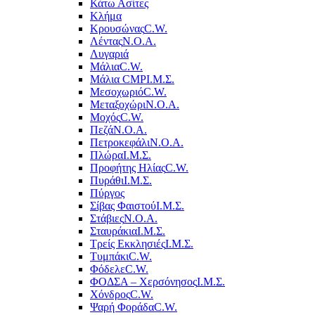
Κάτω Ασίτες
Κλήμα
Κρουσώνας
C.W.
Λέντας
Ν.Ο.Α.
Λυγαριά
Μάλια
C.W.
Μάλια CMP
Ι.Μ.Σ.
Μεσοχωριό
C.W.
Μεταξοχώρι
Ν.Ο.Α.
Μοχός
C.W.
Πεζά
Ν.Ο.Α.
Πετροκεφάλι
Ν.Ο.Α.
Πλώρα
Ι.Μ.Σ.
Προφήτης Ηλίας
C.W.
Πυράθι
Ι.Μ.Σ.
Πύργος
Σίβας Φαιστού
Ι.Μ.Σ.
Στάβιες
Ν.Ο.Α.
Σταυράκια
Ι.Μ.Σ.
Τρείς Εκκλησιές
Ι.Μ.Σ.
Τυμπάκι
C.W.
Φόδελε
C.W.
ΦΟΔΣΑ – Χερσόνησος
Ι.Μ.Σ.
Χόνδρος
C.W.
Ψαρή Φοράδα
C.W.