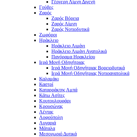
Γέργερη Λίμνη Διγενή
Γούβες
Ζαρός
Ζαρός Βόρεια
Ζαρός Λίμνη
Ζαρός Νοτιοδυτικά
Ζωφόροι
Ηράκλειο
Ηράκλειο Λιμάνι
Ηράκλειο Λιμάνι Ανατολικά
Πανόραμα Ηρακλείου
Ιερά Μονή Οδηγήτριας
Ιερά Μονή Οδηγήτριας Βορειοδυτικά
Ιερά Μονή Οδηγήτριας Νοτιοανατολικά
Καλαμάκι
Καστρί
Καταρράκτης Αμπά
Κάτω Ασίτες
Κουτουλουφάρι
Κρουσώνας
Λέντας
Λοφούπολη
Λυγαριά
Μάταλα
Μεσοχωριό Δυτικά