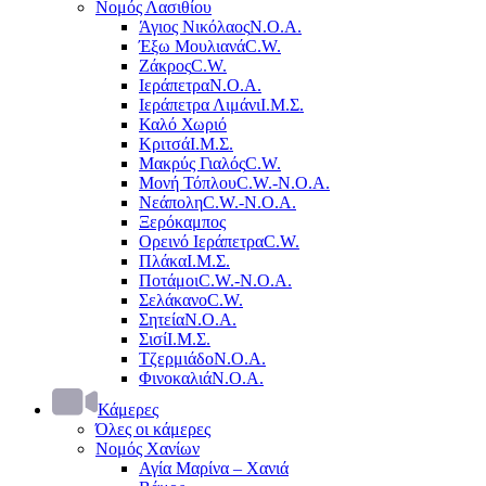
Νομός Λασιθίου
Άγιος Νικόλαος
Ν.Ο.Α.
Έξω Μουλιανά
C.W.
Ζάκρος
C.W.
Ιεράπετρα
Ν.Ο.Α.
Ιεράπετρα Λιμάνι
Ι.Μ.Σ.
Καλό Χωριό
Κριτσά
Ι.Μ.Σ.
Μακρύς Γιαλός
C.W.
Μονή Τόπλου
C.W.-Ν.Ο.Α.
Νεάπολη
C.W.-Ν.Ο.Α.
Ξερόκαμπος
Ορεινό Ιεράπετρα
C.W.
Πλάκα
Ι.Μ.Σ.
Ποτάμοι
C.W.-Ν.Ο.Α.
Σελάκανο
C.W.
Σητεία
Ν.Ο.Α.
Σισί
Ι.Μ.Σ.
Τζερμιάδο
Ν.Ο.Α.
Φινοκαλιά
Ν.Ο.Α.
Κάμερες
Όλες οι κάμερες
Νομός Χανίων
Αγία Μαρίνα – Χανιά