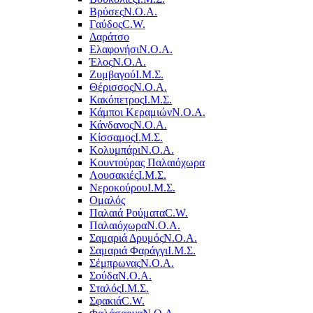
Βρύσες
Ν.Ο.Α.
Γαύδος
C.W.
Δαράτσο
Ελαφονήσι
Ν.Ο.Α.
Έλος
Ν.Ο.Α.
Ζυμβαγού
Ι.Μ.Σ.
Θέρισσος
Ν.Ο.Α.
Κακόπετρος
Ι.Μ.Σ.
Κάμποι Κεραμιών
Ν.Ο.Α.
Κάνδανος
Ν.Ο.Α.
Κίσσαμος
Ι.Μ.Σ.
Κολυμπάρι
Ν.Ο.Α.
Κουντούρας Παλαιόχωρα
Λουσακιές
Ι.Μ.Σ.
Νεροκούρου
Ι.Μ.Σ.
Ομαλός
Παλαιά Ρούματα
C.W.
Παλαιόχωρα
Ν.Ο.Α.
Σαμαριά Δρυμός
Ν.Ο.Α.
Σαμαριά Φαράγγι
Ι.Μ.Σ.
Σέμπρωνας
Ν.Ο.Α.
Σούδα
Ν.Ο.Α.
Σταλός
Ι.Μ.Σ.
Σφακιά
C.W.