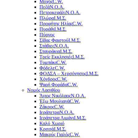
Μοχός
C.W.
Πεζά
Ν.Ο.Α.
Πετροκεφάλι
Ν.Ο.Α.
Πλώρα
Ι.Μ.Σ.
Προφήτης Ηλίας
C.W.
Πυράθι
Ι.Μ.Σ.
Πύργος
Σίβας Φαιστού
Ι.Μ.Σ.
Στάβιες
Ν.Ο.Α.
Σταυράκια
Ι.Μ.Σ.
Τρείς Εκκλησιές
Ι.Μ.Σ.
Τυμπάκι
C.W.
Φόδελε
C.W.
ΦΟΔΣΑ – Χερσόνησος
Ι.Μ.Σ.
Χόνδρος
C.W.
Ψαρή Φοράδα
C.W.
Νομός Λασιθίου
Άγιος Νικόλαος
Ν.Ο.Α.
Έξω Μουλιανά
C.W.
Ζάκρος
C.W.
Ιεράπετρα
Ν.Ο.Α.
Ιεράπετρα Λιμάνι
Ι.Μ.Σ.
Καλό Χωριό
Κριτσά
Ι.Μ.Σ.
Μακρύς Γιαλός
C.W.