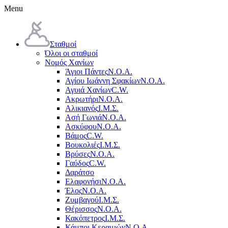
Menu
Σταθμοί
Όλοι οι σταθμοί
Νομός Χανίων
Άγιοι Πάντες
Ν.Ο.Α.
Αγίου Ιωάννη Σφακίων
Ν.Ο.Α.
Αγυιά Χανίων
C.W.
Ακρωτήρι
Ν.Ο.Α.
Αλικιανός
Ι.Μ.Σ.
Ασή Γωνιά
Ν.Ο.Α.
Ασκύφου
Ν.Ο.Α.
Βάμος
C.W.
Βουκολιές
Ι.Μ.Σ.
Βρύσες
Ν.Ο.Α.
Γαύδος
C.W.
Δαράτσο
Ελαφονήσι
Ν.Ο.Α.
Έλος
Ν.Ο.Α.
Ζυμβαγού
Ι.Μ.Σ.
Θέρισσος
Ν.Ο.Α.
Κακόπετρος
Ι.Μ.Σ.
Κάμποι Κεραμιών
Ν.Ο.Α.