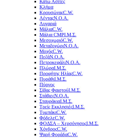
Κάτω Ασίτες
Κλήμα
Κρουσώνας
C.W.
Λέντας
Ν.Ο.Α.
Λυγαριά
Μάλια
C.W.
Μάλια CMP
Ι.Μ.Σ.
Μεσοχωριό
C.W.
Μεταξοχώρι
Ν.Ο.Α.
Μοχός
C.W.
Πεζά
Ν.Ο.Α.
Πετροκεφάλι
Ν.Ο.Α.
Πλώρα
Ι.Μ.Σ.
Προφήτης Ηλίας
C.W.
Πυράθι
Ι.Μ.Σ.
Πύργος
Σίβας Φαιστού
Ι.Μ.Σ.
Στάβιες
Ν.Ο.Α.
Σταυράκια
Ι.Μ.Σ.
Τρείς Εκκλησιές
Ι.Μ.Σ.
Τυμπάκι
C.W.
Φόδελε
C.W.
ΦΟΔΣΑ – Χερσόνησος
Ι.Μ.Σ.
Χόνδρος
C.W.
Ψαρή Φοράδα
C.W.