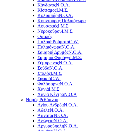
Κάνδανος
Ν.Ο.Α.
Κίσσαμος
Ι.Μ.Σ.
Κολυμπάρι
Ν.Ο.Α.
Κουντούρας Παλαιόχωρα
Λουσακιές
Ι.Μ.Σ.
Νεροκούρου
Ι.Μ.Σ.
Ομαλός
Παλαιά Ρούματα
C.W.
Παλαιόχωρα
Ν.Ο.Α.
Σαμαριά Δρυμός
Ν.Ο.Α.
Σαμαριά Φαράγγι
Ι.Μ.Σ.
Σέμπρωνας
Ν.Ο.Α.
Σούδα
Ν.Ο.Α.
Σταλός
Ι.Μ.Σ.
Σφακιά
C.W.
Φαλάσαρνα
Ν.Ο.Α.
Χανιά
Ι.Μ.Σ.
Χανιά Κέντρο
N.O.A
Νομός Ρεθύμνου
Αγίου Ανδρέα
Ν.Ο.Α.
Άδελε
Ν.Ο.Α.
Άμνατος
Ν.Ο.Α.
Ανώγεια
Ν.Ο.Α.
Αργυρούπολη
Ν.Ο.Α.