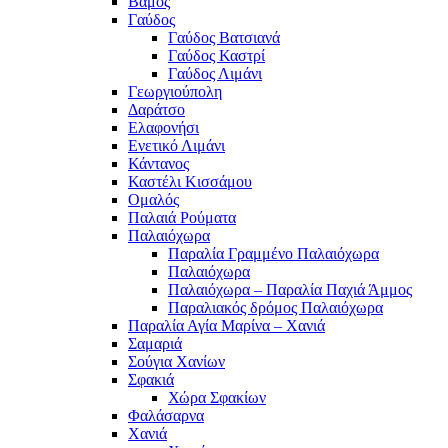
Βάμος
Γαύδος
Γαύδος Βατσιανά
Γαύδος Καστρί
Γαύδος Λιμάνι
Γεωργιούπολη
Δαράτσο
Ελαφονήσι
Ενετικό Λιμάνι
Κάντανος
Καστέλι Κισσάμου
Ομαλός
Παλαιά Ρούματα
Παλαιόχωρα
Παραλία Γραμμένο Παλαιόχωρα
Παλαιόχωρα
Παλαιόχωρα – Παραλία Παχιά Άμμος
Παραλιακός δρόμος Παλαιόχωρα
Παραλία Αγία Μαρίνα – Χανιά
Σαμαριά
Σούγια Χανίων
Σφακιά
Χώρα Σφακίων
Φαλάσαρνα
Χανιά