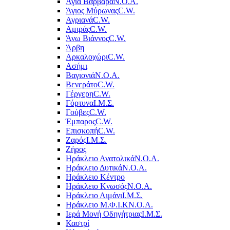
Αγία Βαρβάρα
Ν.Ο.Α.
Άγιος Μύρωνας
C.W.
Αγριανά
C.W.
Αμιράς
C.W.
Άνω Βιάννος
C.W.
Άρβη
Αρκαλοχώρι
C.W.
Ασήμι
Βαγιονιά
Ν.Ο.Α.
Βενεράτο
C.W.
Γέργερη
C.W.
Γόρτυνα
Ι.Μ.Σ.
Γούβες
C.W.
Έμπαρος
C.W.
Επισκοπή
C.W.
Ζαρός
Ι.Μ.Σ.
Ζήρος
Ηράκλειο Ανατολικά
Ν.Ο.Α.
Ηράκλειο Δυτικά
Ν.Ο.Α.
Ηράκλειο Κέντρο
Ηράκλειο Κνωσός
Ν.Ο.Α.
Ηράκλειο Λιμάνι
Ι.Μ.Σ.
Ηράκλειο Μ.Φ.Ι.Κ
Ν.Ο.Α.
Ιερά Μονή Οδηγήτριας
Ι.Μ.Σ.
Καστρί