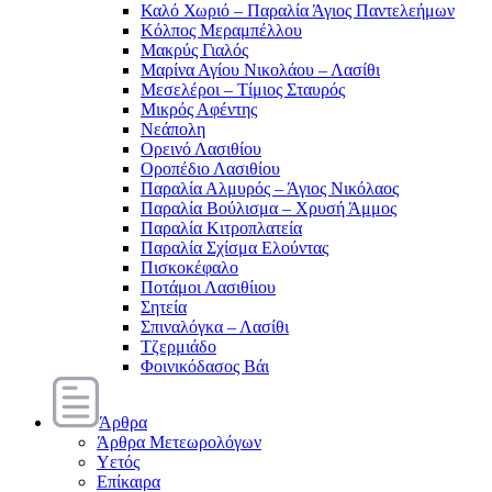
Καλό Χωριό – Παραλία Άγιος Παντελεήμων
Κόλπος Μεραμπέλλου
Μακρύς Γιαλός
Μαρίνα Αγίου Νικολάου – Λασίθι
Μεσελέροι – Τίμιος Σταυρός
Μικρός Αφέντης
Νεάπολη
Ορεινό Λασιθίου
Οροπέδιο Λασιθίου
Παραλία Αλμυρός – Άγιος Νικόλαος
Παραλία Βούλισμα – Χρυσή Άμμος
Παραλία Κιτροπλατεία
Παραλία Σχίσμα Ελούντας
Πισκοκέφαλο
Ποτάμοι Λασιθίιου
Σητεία
Σπιναλόγκα – Λασίθι
Τζερμιάδο
Φοινικόδασος Βάι
Άρθρα
Άρθρα Μετεωρολόγων
Υετός
Επίκαιρα