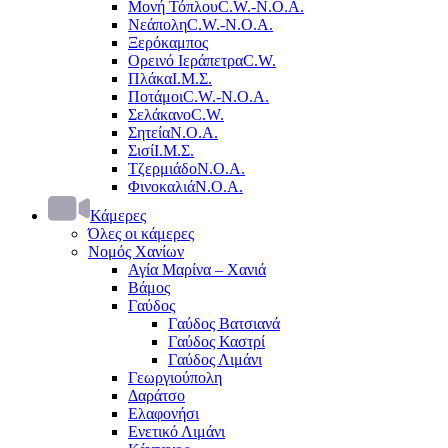
Μονή Τόπλου
C.W.-Ν.Ο.Α.
Νεάπολη
C.W.-Ν.Ο.Α.
Ξερόκαμπος
Ορεινό Ιεράπετρα
C.W.
Πλάκα
Ι.Μ.Σ.
Ποτάμοι
C.W.-Ν.Ο.Α.
Σελάκανο
C.W.
Σητεία
Ν.Ο.Α.
Σισί
Ι.Μ.Σ.
Τζερμιάδο
Ν.Ο.Α.
Φινοκαλιά
Ν.Ο.Α.
Κάμερες
Όλες οι κάμερες
Νομός Χανίων
Αγία Μαρίνα – Χανιά
Βάμος
Γαύδος
Γαύδος Βατσιανά
Γαύδος Καστρί
Γαύδος Λιμάνι
Γεωργιούπολη
Δαράτσο
Ελαφονήσι
Ενετικό Λιμάνι