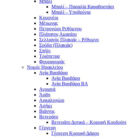
Μπαλί
Μπαλί – Παραλία Καραβοστάσι
Μπαλί – Υποβρύχια
Κρυονέρι
Μέρωνας
Πετροχώρι Ρεθύμνου
Πλάτανος Αμαρίου
Σελλιανός Πλακιάς – Ρέθυμνο
Σούδα (Πλακιάς)
Σπήλι
Τριόπετρα
Φουρφουράς
Νομός Ηρακλείου
Αγία Βαρβάρα
Αγία Βαρβάρα
Αγία Βαρβάρα ΒΑ
Αγριανά
Άρβη
Αρκαλοχώρι
Ασήμι
Βιάννος
Βενεράτο
Βενεράτο Δυτικά – Κορυφή Κουδούνι
Γέργερη
Γέργερη Κορυφή Δάρου