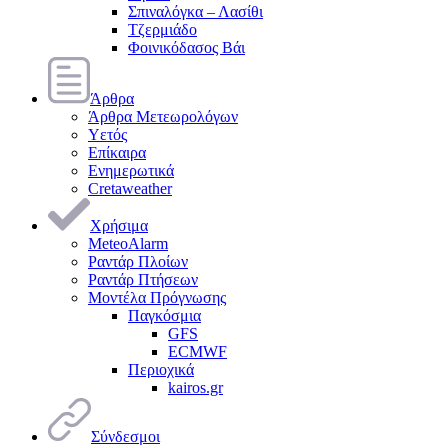
Σπιναλόγκα – Λασίθι
Τζερμιάδο
Φοινικόδασος Βάι
Άρθρα
Άρθρα Μετεωρολόγων
Υετός
Επίκαιρα
Ενημερωτικά
Cretaweather
Χρήσιμα
MeteoAlarm
Ραντάρ Πλοίων
Ραντάρ Πτήσεων
Μοντέλα Πρόγνωσης
Παγκόσμια
GFS
ECMWF
Περιοχικά
kairos.gr
Σύνδεσμοι