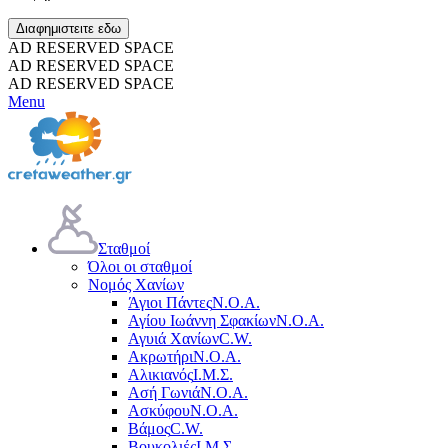
Διαφημιστειτε εδω
AD RESERVED SPACE
AD RESERVED SPACE
AD RESERVED SPACE
Menu
Σταθμοί
Όλοι οι σταθμοί
Νομός Χανίων
Άγιοι Πάντες
Ν.Ο.Α.
Αγίου Ιωάννη Σφακίων
Ν.Ο.Α.
Αγυιά Χανίων
C.W.
Ακρωτήρι
Ν.Ο.Α.
Αλικιανός
Ι.Μ.Σ.
Ασή Γωνιά
Ν.Ο.Α.
Ασκύφου
Ν.Ο.Α.
Βάμος
C.W.
Βουκολιές
Ι.Μ.Σ.