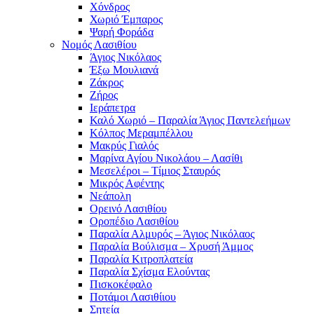
Χόνδρος
Χωριό Έμπαρος
Ψαρή Φοράδα
Νομός Λασιθίου
Άγιος Νικόλαος
Έξω Μουλιανά
Ζάκρος
Ζήρος
Ιεράπετρα
Καλό Χωριό – Παραλία Άγιος Παντελεήμων
Κόλπος Μεραμπέλλου
Μακρύς Γιαλός
Μαρίνα Αγίου Νικολάου – Λασίθι
Μεσελέροι – Τίμιος Σταυρός
Μικρός Αφέντης
Νεάπολη
Ορεινό Λασιθίου
Οροπέδιο Λασιθίου
Παραλία Αλμυρός – Άγιος Νικόλαος
Παραλία Βούλισμα – Χρυσή Άμμος
Παραλία Κιτροπλατεία
Παραλία Σχίσμα Ελούντας
Πισκοκέφαλο
Ποτάμοι Λασιθίιου
Σητεία