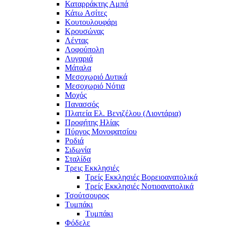
Καταρράκτης Αμπά
Κάτω Ασίτες
Κουτουλουφάρι
Κρουσώνας
Λέντας
Λοφούπολη
Λυγαριά
Μάταλα
Μεσοχωριό Δυτικά
Μεσοχωριό Νότια
Μοχός
Πανασσός
Πλατεία Ελ. Βενιζέλου (Λιοντάρια)
Προφήτης Ηλίας
Πύργος Μονοφατσίου
Ροδιά
Σιδωνία
Σταλίδα
Τρεις Εκκλησιές
Τρείς Εκκλησιές Βορειοανατολικά
Τρείς Εκκλησιές Νοτιοανατολικά
Τσούτσουρος
Τυμπάκι
Τυμπάκι
Φόδελε