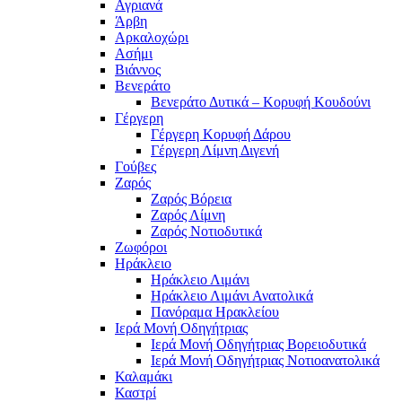
Αγριανά
Άρβη
Αρκαλοχώρι
Ασήμι
Βιάννος
Βενεράτο
Βενεράτο Δυτικά – Κορυφή Κουδούνι
Γέργερη
Γέργερη Κορυφή Δάρου
Γέργερη Λίμνη Διγενή
Γούβες
Ζαρός
Ζαρός Βόρεια
Ζαρός Λίμνη
Ζαρός Νοτιοδυτικά
Ζωφόροι
Ηράκλειο
Ηράκλειο Λιμάνι
Ηράκλειο Λιμάνι Ανατολικά
Πανόραμα Ηρακλείου
Ιερά Μονή Οδηγήτριας
Ιερά Μονή Οδηγήτριας Βορειοδυτικά
Ιερά Μονή Οδηγήτριας Νοτιοανατολικά
Καλαμάκι
Καστρί