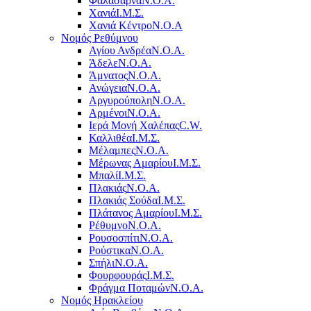
Φαλάσαρνα
Ν.Ο.Α.
Χανιά
Ι.Μ.Σ.
Χανιά Κέντρο
N.O.A
Νομός Ρεθύμνου
Αγίου Ανδρέα
Ν.Ο.Α.
Άδελε
Ν.Ο.Α.
Άμνατος
Ν.Ο.Α.
Ανώγεια
Ν.Ο.Α.
Αργυρούπολη
Ν.Ο.Α.
Αρμένοι
Ν.Ο.Α.
Ιερά Μονή Χαλέπας
C.W.
Καλλιθέα
Ι.Μ.Σ.
Μέλαμπες
Ν.Ο.Α.
Μέρωνας Αμαρίου
Ι.Μ.Σ.
Μπαλί
Ι.Μ.Σ.
Πλακιάς
Ν.Ο.Α.
Πλακιάς Σούδα
Ι.Μ.Σ.
Πλάτανος Αμαρίου
Ι.Μ.Σ.
Ρέθυμνο
Ν.Ο.Α.
Ρουσοσπίτι
Ν.Ο.Α.
Ρούστικα
Ν.Ο.Α.
Σπήλι
Ν.Ο.Α.
Φουρφουράς
Ι.Μ.Σ.
Φράγμα Ποταμών
Ν.Ο.Α.
Νομός Ηρακλείου