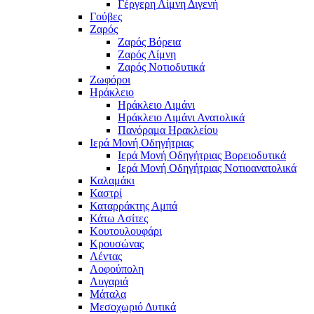
Γέργερη Λίμνη Διγενή
Γούβες
Ζαρός
Ζαρός Βόρεια
Ζαρός Λίμνη
Ζαρός Νοτιοδυτικά
Ζωφόροι
Ηράκλειο
Ηράκλειο Λιμάνι
Ηράκλειο Λιμάνι Ανατολικά
Πανόραμα Ηρακλείου
Ιερά Μονή Οδηγήτριας
Ιερά Μονή Οδηγήτριας Βορειοδυτικά
Ιερά Μονή Οδηγήτριας Νοτιοανατολικά
Καλαμάκι
Καστρί
Καταρράκτης Αμπά
Κάτω Ασίτες
Κουτουλουφάρι
Κρουσώνας
Λέντας
Λοφούπολη
Λυγαριά
Μάταλα
Μεσοχωριό Δυτικά