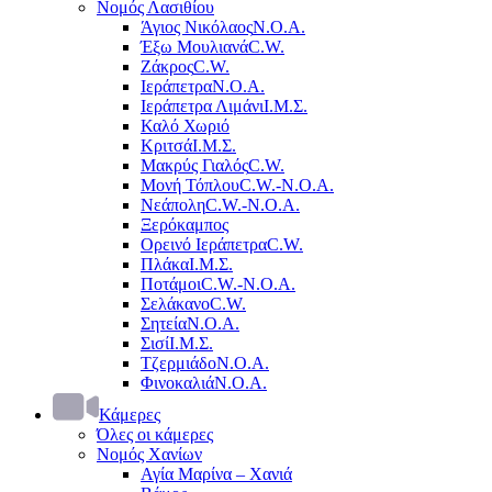
Νομός Λασιθίου
Άγιος Νικόλαος
Ν.Ο.Α.
Έξω Μουλιανά
C.W.
Ζάκρος
C.W.
Ιεράπετρα
Ν.Ο.Α.
Ιεράπετρα Λιμάνι
Ι.Μ.Σ.
Καλό Χωριό
Κριτσά
Ι.Μ.Σ.
Μακρύς Γιαλός
C.W.
Μονή Τόπλου
C.W.-Ν.Ο.Α.
Νεάπολη
C.W.-Ν.Ο.Α.
Ξερόκαμπος
Ορεινό Ιεράπετρα
C.W.
Πλάκα
Ι.Μ.Σ.
Ποτάμοι
C.W.-Ν.Ο.Α.
Σελάκανο
C.W.
Σητεία
Ν.Ο.Α.
Σισί
Ι.Μ.Σ.
Τζερμιάδο
Ν.Ο.Α.
Φινοκαλιά
Ν.Ο.Α.
Κάμερες
Όλες οι κάμερες
Νομός Χανίων
Αγία Μαρίνα – Χανιά