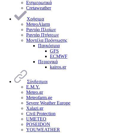
Ενημερωτικά
Cretaweather
Χρήσιμα
MeteoAlarm
Ραντάρ Πλοίων
Ραντάρ Πτήσεων
Μοντέλα Πρόγνωσης
Παγκόσμια
GFS
ECMWF
Περιοχικά
kairos.gr
Σύνδεσμοι
Ε.Μ.Υ.
Meteo.gr
Meteofarm.ge
Severe Weather Europe
Xalazi.gr
Civil Protection
UMETEO
POSEIDON
YOUWEATHER