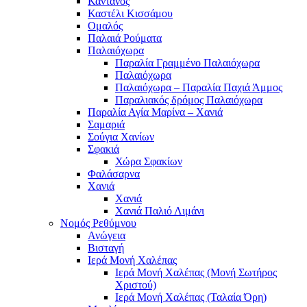
Κάντανος
Καστέλι Κισσάμου
Ομαλός
Παλαιά Ρούματα
Παλαιόχωρα
Παραλία Γραμμένο Παλαιόχωρα
Παλαιόχωρα
Παλαιόχωρα – Παραλία Παχιά Άμμος
Παραλιακός δρόμος Παλαιόχωρα
Παραλία Αγία Μαρίνα – Χανιά
Σαμαριά
Σούγια Χανίων
Σφακιά
Χώρα Σφακίων
Φαλάσαρνα
Χανιά
Χανιά
Χανιά Παλιό Λιμάνι
Νομός Ρεθύμνου
Ανώγεια
Βισταγή
Ιερά Μονή Χαλέπας
Ιερά Μονή Χαλέπας (Μονή Σωτήρος
Χριστού)
Ιερά Μονή Χαλέπας (Ταλαία Όρη)