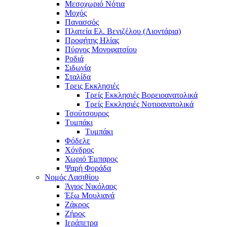
Μεσοχωριό Νότια
Μοχός
Πανασσός
Πλατεία Ελ. Βενιζέλου (Λιοντάρια)
Προφήτης Ηλίας
Πύργος Μονοφατσίου
Ροδιά
Σιδωνία
Σταλίδα
Τρεις Εκκλησιές
Τρείς Εκκλησιές Βορειοανατολικά
Τρείς Εκκλησιές Νοτιοανατολικά
Τσούτσουρος
Τυμπάκι
Τυμπάκι
Φόδελε
Χόνδρος
Χωριό Έμπαρος
Ψαρή Φοράδα
Νομός Λασιθίου
Άγιος Νικόλαος
Έξω Μουλιανά
Ζάκρος
Ζήρος
Ιεράπετρα