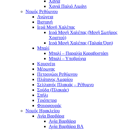
Χανιά
Χανιά Παλιό Λιμάνι
Νομός Ρεθύμνου
Ανώγεια
Βισταγή
Ιερά Μονή Χαλέπας
Ιερά Μονή Χαλέπας (Μονή Σωτήρος
Χριστού)
Ιερά Μονή Χαλέπας (Ταλαία Όρη)
Μπαλί
Μπαλί – Παραλία Καραβοστάσι
Μπαλί – Υποβρύχια
Κρυονέρι
Μέρωνας
Πετροχώρι Ρεθύμνου
Πλάτανος Αμαρίου
Σελλιανός Πλακιάς – Ρέθυμνο
Σούδα (Πλακιάς)
Σπήλι
Τριόπετρα
Φουρφουράς
Νομός Ηρακλείου
Αγία Βαρβάρα
Αγία Βαρβάρα
Αγία Βαρβάρα ΒΑ