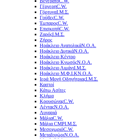
Βενεράτο
C.W.
Γέργερη
C.W.
Γόρτυνα
Ι.Μ.Σ.
Γούβες
C.W.
Έμπαρος
C.W.
Επισκοπή
C.W.
Ζαρός
Ι.Μ.Σ.
Ζήρος
Ηράκλειο Ανατολικά
Ν.Ο.Α.
Ηράκλειο Δυτικά
Ν.Ο.Α.
Ηράκλειο Κέντρο
Ηράκλειο Κνωσός
Ν.Ο.Α.
Ηράκλειο Λιμάνι
Ι.Μ.Σ.
Ηράκλειο Μ.Φ.Ι.Κ
Ν.Ο.Α.
Ιερά Μονή Οδηγήτριας
Ι.Μ.Σ.
Καστρί
Κάτω Ασίτες
Κλήμα
Κρουσώνας
C.W.
Λέντας
Ν.Ο.Α.
Λυγαριά
Μάλια
C.W.
Μάλια CMP
Ι.Μ.Σ.
Μεσοχωριό
C.W.
Μεταξοχώρι
Ν.Ο.Α.