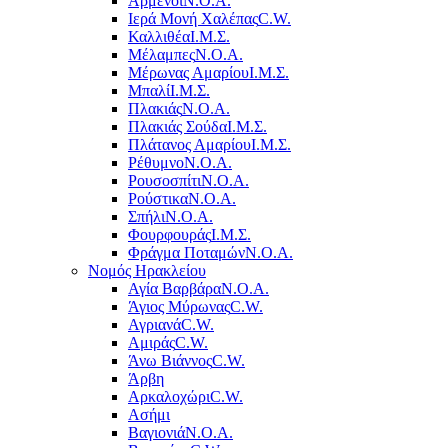
Αρμένοι
Ν.Ο.Α.
Ιερά Μονή Χαλέπας
C.W.
Καλλιθέα
Ι.Μ.Σ.
Μέλαμπες
Ν.Ο.Α.
Μέρωνας Αμαρίου
Ι.Μ.Σ.
Μπαλί
Ι.Μ.Σ.
Πλακιάς
Ν.Ο.Α.
Πλακιάς Σούδα
Ι.Μ.Σ.
Πλάτανος Αμαρίου
Ι.Μ.Σ.
Ρέθυμνο
Ν.Ο.Α.
Ρουσοσπίτι
Ν.Ο.Α.
Ρούστικα
Ν.Ο.Α.
Σπήλι
Ν.Ο.Α.
Φουρφουράς
Ι.Μ.Σ.
Φράγμα Ποταμών
Ν.Ο.Α.
Νομός Ηρακλείου
Αγία Βαρβάρα
Ν.Ο.Α.
Άγιος Μύρωνας
C.W.
Αγριανά
C.W.
Αμιράς
C.W.
Άνω Βιάννος
C.W.
Άρβη
Αρκαλοχώρι
C.W.
Ασήμι
Βαγιονιά
Ν.Ο.Α.