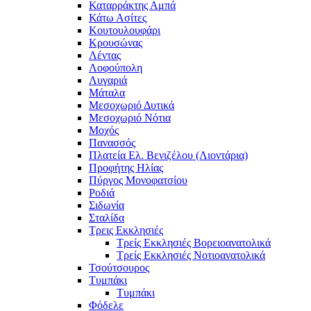
Καταρράκτης Αμπά
Κάτω Ασίτες
Κουτουλουφάρι
Κρουσώνας
Λέντας
Λοφούπολη
Λυγαριά
Μάταλα
Μεσοχωριό Δυτικά
Μεσοχωριό Νότια
Μοχός
Πανασσός
Πλατεία Ελ. Βενιζέλου (Λιοντάρια)
Προφήτης Ηλίας
Πύργος Μονοφατσίου
Ροδιά
Σιδωνία
Σταλίδα
Τρεις Εκκλησιές
Τρείς Εκκλησιές Βορειοανατολικά
Τρείς Εκκλησιές Νοτιοανατολικά
Τσούτσουρος
Τυμπάκι
Τυμπάκι
Φόδελε