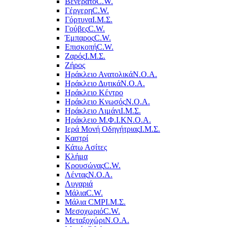
Βενεράτο
C.W.
Γέργερη
C.W.
Γόρτυνα
Ι.Μ.Σ.
Γούβες
C.W.
Έμπαρος
C.W.
Επισκοπή
C.W.
Ζαρός
Ι.Μ.Σ.
Ζήρος
Ηράκλειο Ανατολικά
Ν.Ο.Α.
Ηράκλειο Δυτικά
Ν.Ο.Α.
Ηράκλειο Κέντρο
Ηράκλειο Κνωσός
Ν.Ο.Α.
Ηράκλειο Λιμάνι
Ι.Μ.Σ.
Ηράκλειο Μ.Φ.Ι.Κ
Ν.Ο.Α.
Ιερά Μονή Οδηγήτριας
Ι.Μ.Σ.
Καστρί
Κάτω Ασίτες
Κλήμα
Κρουσώνας
C.W.
Λέντας
Ν.Ο.Α.
Λυγαριά
Μάλια
C.W.
Μάλια CMP
Ι.Μ.Σ.
Μεσοχωριό
C.W.
Μεταξοχώρι
Ν.Ο.Α.