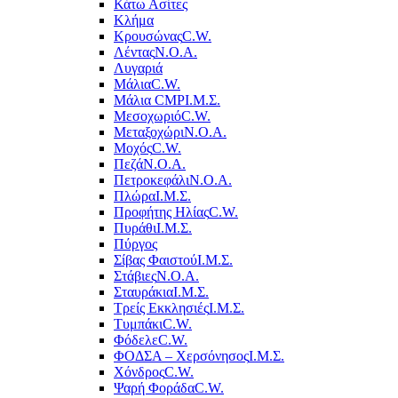
Κάτω Ασίτες
Κλήμα
Κρουσώνας
C.W.
Λέντας
Ν.Ο.Α.
Λυγαριά
Μάλια
C.W.
Μάλια CMP
Ι.Μ.Σ.
Μεσοχωριό
C.W.
Μεταξοχώρι
Ν.Ο.Α.
Μοχός
C.W.
Πεζά
Ν.Ο.Α.
Πετροκεφάλι
Ν.Ο.Α.
Πλώρα
Ι.Μ.Σ.
Προφήτης Ηλίας
C.W.
Πυράθι
Ι.Μ.Σ.
Πύργος
Σίβας Φαιστού
Ι.Μ.Σ.
Στάβιες
Ν.Ο.Α.
Σταυράκια
Ι.Μ.Σ.
Τρείς Εκκλησιές
Ι.Μ.Σ.
Τυμπάκι
C.W.
Φόδελε
C.W.
ΦΟΔΣΑ – Χερσόνησος
Ι.Μ.Σ.
Χόνδρος
C.W.
Ψαρή Φοράδα
C.W.