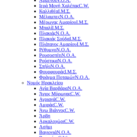
Αρμένοι
Ν.Ο.Α.
Ιερά Μονή Χαλέπας
C.W.
Καλλιθέα
Ι.Μ.Σ.
Μέλαμπες
Ν.Ο.Α.
Μέρωνας Αμαρίου
Ι.Μ.Σ.
Μπαλί
Ι.Μ.Σ.
Πλακιάς
Ν.Ο.Α.
Πλακιάς Σούδα
Ι.Μ.Σ.
Πλάτανος Αμαρίου
Ι.Μ.Σ.
Ρέθυμνο
Ν.Ο.Α.
Ρουσοσπίτι
Ν.Ο.Α.
Ρούστικα
Ν.Ο.Α.
Σπήλι
Ν.Ο.Α.
Φουρφουράς
Ι.Μ.Σ.
Φράγμα Ποταμών
Ν.Ο.Α.
Νομός Ηρακλείου
Αγία Βαρβάρα
Ν.Ο.Α.
Άγιος Μύρωνας
C.W.
Αγριανά
C.W.
Αμιράς
C.W.
Άνω Βιάννος
C.W.
Άρβη
Αρκαλοχώρι
C.W.
Ασήμι
Βαγιονιά
Ν.Ο.Α.