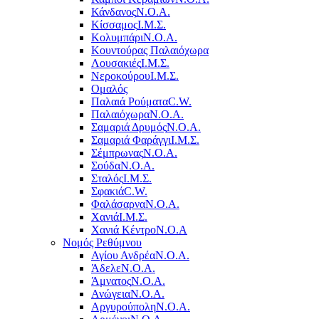
Κάνδανος
Ν.Ο.Α.
Κίσσαμος
Ι.Μ.Σ.
Κολυμπάρι
Ν.Ο.Α.
Κουντούρας Παλαιόχωρα
Λουσακιές
Ι.Μ.Σ.
Νεροκούρου
Ι.Μ.Σ.
Ομαλός
Παλαιά Ρούματα
C.W.
Παλαιόχωρα
Ν.Ο.Α.
Σαμαριά Δρυμός
Ν.Ο.Α.
Σαμαριά Φαράγγι
Ι.Μ.Σ.
Σέμπρωνας
Ν.Ο.Α.
Σούδα
Ν.Ο.Α.
Σταλός
Ι.Μ.Σ.
Σφακιά
C.W.
Φαλάσαρνα
Ν.Ο.Α.
Χανιά
Ι.Μ.Σ.
Χανιά Κέντρο
N.O.A
Νομός Ρεθύμνου
Αγίου Ανδρέα
Ν.Ο.Α.
Άδελε
Ν.Ο.Α.
Άμνατος
Ν.Ο.Α.
Ανώγεια
Ν.Ο.Α.
Αργυρούπολη
Ν.Ο.Α.