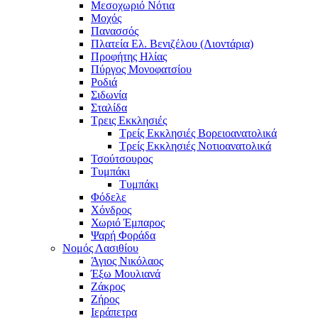
Μεσοχωριό Νότια
Μοχός
Πανασσός
Πλατεία Ελ. Βενιζέλου (Λιοντάρια)
Προφήτης Ηλίας
Πύργος Μονοφατσίου
Ροδιά
Σιδωνία
Σταλίδα
Τρεις Εκκλησιές
Τρείς Εκκλησιές Βορειοανατολικά
Τρείς Εκκλησιές Νοτιοανατολικά
Τσούτσουρος
Τυμπάκι
Τυμπάκι
Φόδελε
Χόνδρος
Χωριό Έμπαρος
Ψαρή Φοράδα
Νομός Λασιθίου
Άγιος Νικόλαος
Έξω Μουλιανά
Ζάκρος
Ζήρος
Ιεράπετρα