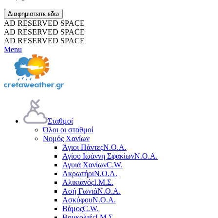
Διαφημιστειτε εδω
AD RESERVED SPACE
AD RESERVED SPACE
AD RESERVED SPACE
Menu
Σταθμοί
Όλοι οι σταθμοί
Νομός Χανίων
Άγιοι Πάντες
Ν.Ο.Α.
Αγίου Ιωάννη Σφακίων
Ν.Ο.Α.
Αγυιά Χανίων
C.W.
Ακρωτήρι
Ν.Ο.Α.
Αλικιανός
Ι.Μ.Σ.
Ασή Γωνιά
Ν.Ο.Α.
Ασκύφου
Ν.Ο.Α.
Βάμος
C.W.
Βουκολιές
Ι.Μ.Σ.