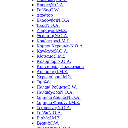
Βρύσες
Ν.Ο.Α.
Γαύδος
C.W.
Δαράτσο
Ελαφονήσι
Ν.Ο.Α.
Έλος
Ν.Ο.Α.
Ζυμβαγού
Ι.Μ.Σ.
Θέρισσος
Ν.Ο.Α.
Κακόπετρος
Ι.Μ.Σ.
Κάμποι Κεραμιών
Ν.Ο.Α.
Κάνδανος
Ν.Ο.Α.
Κίσσαμος
Ι.Μ.Σ.
Κολυμπάρι
Ν.Ο.Α.
Κουντούρας Παλαιόχωρα
Λουσακιές
Ι.Μ.Σ.
Νεροκούρου
Ι.Μ.Σ.
Ομαλός
Παλαιά Ρούματα
C.W.
Παλαιόχωρα
Ν.Ο.Α.
Σαμαριά Δρυμός
Ν.Ο.Α.
Σαμαριά Φαράγγι
Ι.Μ.Σ.
Σέμπρωνας
Ν.Ο.Α.
Σούδα
Ν.Ο.Α.
Σταλός
Ι.Μ.Σ.
Σφακιά
C.W.