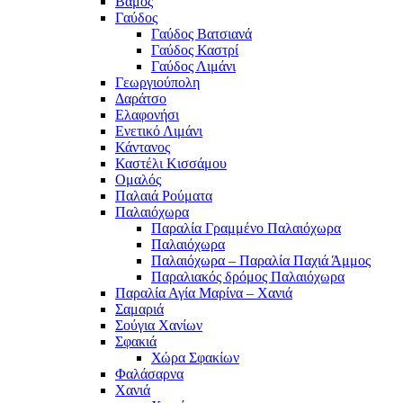
Βάμος
Γαύδος
Γαύδος Βατσιανά
Γαύδος Καστρί
Γαύδος Λιμάνι
Γεωργιούπολη
Δαράτσο
Ελαφονήσι
Ενετικό Λιμάνι
Κάντανος
Καστέλι Κισσάμου
Ομαλός
Παλαιά Ρούματα
Παλαιόχωρα
Παραλία Γραμμένο Παλαιόχωρα
Παλαιόχωρα
Παλαιόχωρα – Παραλία Παχιά Άμμος
Παραλιακός δρόμος Παλαιόχωρα
Παραλία Αγία Μαρίνα – Χανιά
Σαμαριά
Σούγια Χανίων
Σφακιά
Χώρα Σφακίων
Φαλάσαρνα
Χανιά