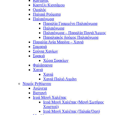
Κάντανος
Καστέλι Κισσάμου
Ομαλός
Παλαιά Ρούματα
Παλαιόχωρα
Παραλία Γραμμένο Παλαιόχωρα
Παλαιόχωρα
Παλαιόχωρα – Παραλία Παχιά Άμμος
Παραλιακός δρόμος Παλαιόχωρα
Παραλία Αγία Μαρίνα – Χανιά
Σαμαριά
Σούγια Χανίων
Σφακιά
Χώρα Σφακίων
Φαλάσαρνα
Χανιά
Χανιά
Χανιά Παλιό Λιμάνι
Νομός Ρεθύμνου
Ανώγεια
Βισταγή
Ιερά Μονή Χαλέπας
Ιερά Μονή Χαλέπας (Μονή Σωτήρος
Χριστού)
Ιερά Μονή Χαλέπας (Ταλαία Όρη)