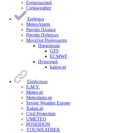
Ενημερωτικά
Cretaweather
Χρήσιμα
MeteoAlarm
Ραντάρ Πλοίων
Ραντάρ Πτήσεων
Μοντέλα Πρόγνωσης
Παγκόσμια
GFS
ECMWF
Περιοχικά
kairos.gr
Σύνδεσμοι
Ε.Μ.Υ.
Meteo.gr
Meteofarm.ge
Severe Weather Europe
Xalazi.gr
Civil Protection
UMETEO
POSEIDON
YOUWEATHER