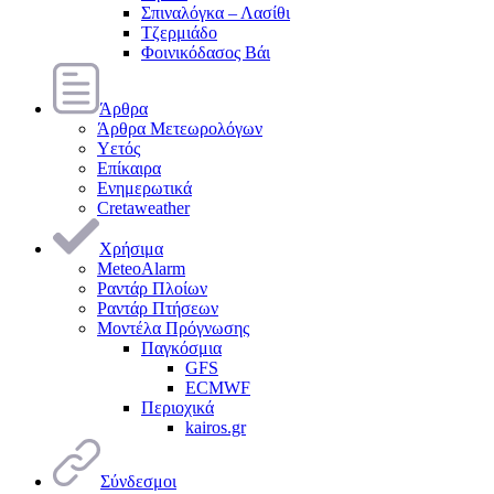
Σπιναλόγκα – Λασίθι
Τζερμιάδο
Φοινικόδασος Βάι
Άρθρα
Άρθρα Μετεωρολόγων
Υετός
Επίκαιρα
Ενημερωτικά
Cretaweather
Χρήσιμα
MeteoAlarm
Ραντάρ Πλοίων
Ραντάρ Πτήσεων
Μοντέλα Πρόγνωσης
Παγκόσμια
GFS
ECMWF
Περιοχικά
kairos.gr
Σύνδεσμοι