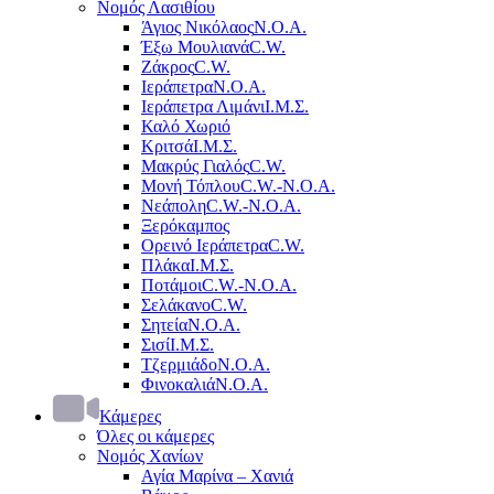
Νομός Λασιθίου
Άγιος Νικόλαος
Ν.Ο.Α.
Έξω Μουλιανά
C.W.
Ζάκρος
C.W.
Ιεράπετρα
Ν.Ο.Α.
Ιεράπετρα Λιμάνι
Ι.Μ.Σ.
Καλό Χωριό
Κριτσά
Ι.Μ.Σ.
Μακρύς Γιαλός
C.W.
Μονή Τόπλου
C.W.-Ν.Ο.Α.
Νεάπολη
C.W.-Ν.Ο.Α.
Ξερόκαμπος
Ορεινό Ιεράπετρα
C.W.
Πλάκα
Ι.Μ.Σ.
Ποτάμοι
C.W.-Ν.Ο.Α.
Σελάκανο
C.W.
Σητεία
Ν.Ο.Α.
Σισί
Ι.Μ.Σ.
Τζερμιάδο
Ν.Ο.Α.
Φινοκαλιά
Ν.Ο.Α.
Κάμερες
Όλες οι κάμερες
Νομός Χανίων
Αγία Μαρίνα – Χανιά