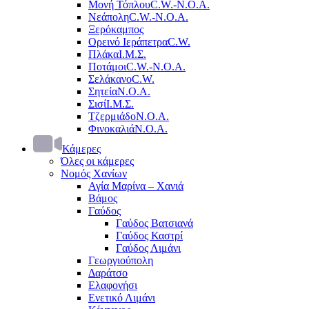
Μονή Τόπλου
C.W.-Ν.Ο.Α.
Νεάπολη
C.W.-Ν.Ο.Α.
Ξερόκαμπος
Ορεινό Ιεράπετρα
C.W.
Πλάκα
Ι.Μ.Σ.
Ποτάμοι
C.W.-Ν.Ο.Α.
Σελάκανο
C.W.
Σητεία
Ν.Ο.Α.
Σισί
Ι.Μ.Σ.
Τζερμιάδο
Ν.Ο.Α.
Φινοκαλιά
Ν.Ο.Α.
Κάμερες
Όλες οι κάμερες
Νομός Χανίων
Αγία Μαρίνα – Χανιά
Βάμος
Γαύδος
Γαύδος Βατσιανά
Γαύδος Καστρί
Γαύδος Λιμάνι
Γεωργιούπολη
Δαράτσο
Ελαφονήσι
Ενετικό Λιμάνι