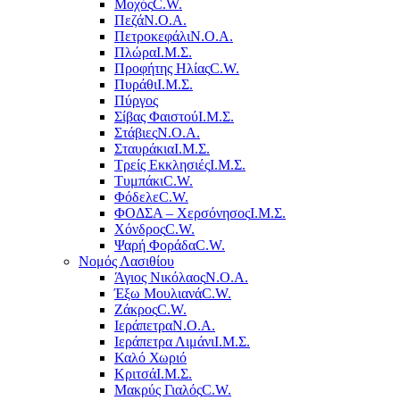
Μοχός
C.W.
Πεζά
Ν.Ο.Α.
Πετροκεφάλι
Ν.Ο.Α.
Πλώρα
Ι.Μ.Σ.
Προφήτης Ηλίας
C.W.
Πυράθι
Ι.Μ.Σ.
Πύργος
Σίβας Φαιστού
Ι.Μ.Σ.
Στάβιες
Ν.Ο.Α.
Σταυράκια
Ι.Μ.Σ.
Τρείς Εκκλησιές
Ι.Μ.Σ.
Τυμπάκι
C.W.
Φόδελε
C.W.
ΦΟΔΣΑ – Χερσόνησος
Ι.Μ.Σ.
Χόνδρος
C.W.
Ψαρή Φοράδα
C.W.
Νομός Λασιθίου
Άγιος Νικόλαος
Ν.Ο.Α.
Έξω Μουλιανά
C.W.
Ζάκρος
C.W.
Ιεράπετρα
Ν.Ο.Α.
Ιεράπετρα Λιμάνι
Ι.Μ.Σ.
Καλό Χωριό
Κριτσά
Ι.Μ.Σ.
Μακρύς Γιαλός
C.W.