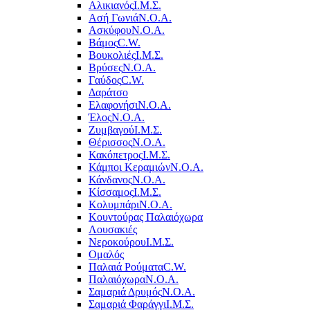
Αλικιανός
Ι.Μ.Σ.
Ασή Γωνιά
Ν.Ο.Α.
Ασκύφου
Ν.Ο.Α.
Βάμος
C.W.
Βουκολιές
Ι.Μ.Σ.
Βρύσες
Ν.Ο.Α.
Γαύδος
C.W.
Δαράτσο
Ελαφονήσι
Ν.Ο.Α.
Έλος
Ν.Ο.Α.
Ζυμβαγού
Ι.Μ.Σ.
Θέρισσος
Ν.Ο.Α.
Κακόπετρος
Ι.Μ.Σ.
Κάμποι Κεραμιών
Ν.Ο.Α.
Κάνδανος
Ν.Ο.Α.
Κίσσαμος
Ι.Μ.Σ.
Κολυμπάρι
Ν.Ο.Α.
Κουντούρας Παλαιόχωρα
Λουσακιές
Νεροκούρου
Ι.Μ.Σ.
Ομαλός
Παλαιά Ρούματα
C.W.
Παλαιόχωρα
Ν.Ο.Α.
Σαμαριά Δρυμός
Ν.Ο.Α.
Σαμαριά Φαράγγι
Ι.Μ.Σ.