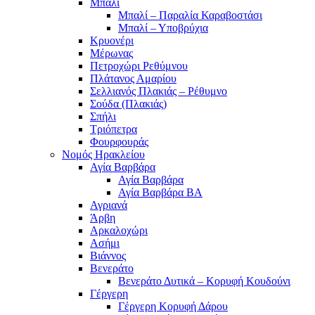
Μπαλί
Μπαλί – Παραλία Καραβοστάσι
Μπαλί – Υποβρύχια
Κρυονέρι
Μέρωνας
Πετροχώρι Ρεθύμνου
Πλάτανος Αμαρίου
Σελλιανός Πλακιάς – Ρέθυμνο
Σούδα (Πλακιάς)
Σπήλι
Τριόπετρα
Φουρφουράς
Νομός Ηρακλείου
Αγία Βαρβάρα
Αγία Βαρβάρα
Αγία Βαρβάρα ΒΑ
Αγριανά
Άρβη
Αρκαλοχώρι
Ασήμι
Βιάννος
Βενεράτο
Βενεράτο Δυτικά – Κορυφή Κουδούνι
Γέργερη
Γέργερη Κορυφή Δάρου