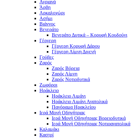
Αγριανά
Άρβη
Αρκαλοχώρι
Ασήμι
Βιάννος
Βενεράτο
Βενεράτο Δυτικά – Κορυφή Κουδούνι
Γέργερη
Γέργερη Κορυφή Δάρου
Γέργερη Λίμνη Διγενή
Γούβες
Ζαρός
Ζαρός Βόρεια
Ζαρός Λίμνη
Ζαρός Νοτιοδυτικά
Ζωφόροι
Ηράκλειο
Ηράκλειο Λιμάνι
Ηράκλειο Λιμάνι Ανατολικά
Πανόραμα Ηρακλείου
Ιερά Μονή Οδηγήτριας
Ιερά Μονή Οδηγήτριας Βορειοδυτικά
Ιερά Μονή Οδηγήτριας Νοτιοανατολικά
Καλαμάκι
Καστρί