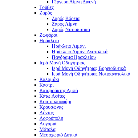
Γέργερη Λίμνη Διγενή
Γούβες
Ζαρός
Ζαρός Βόρεια
Ζαρός Λίμνη
Ζαρός Νοτιοδυτικά
Ζωφόροι
Ηράκλειο
Ηράκλειο Λιμάνι
Ηράκλειο Λιμάνι Ανατολικά
Πανόραμα Ηρακλείου
Ιερά Μονή Οδηγήτριας
Ιερά Μονή Οδηγήτριας Βορειοδυτικά
Ιερά Μονή Οδηγήτριας Νοτιοανατολικά
Καλαμάκι
Καστρί
Καταρράκτης Αμπά
Κάτω Ασίτες
Κουτουλουφάρι
Κρουσώνας
Λέντας
Λοφούπολη
Λυγαριά
Μάταλα
Μεσοχωριό Δυτικά