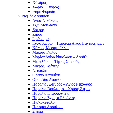
Χόνδρος
Χωριό Έμπαρος
Ψαρή Φοράδα
Νομός Λασιθίου
Άγιος Νικόλαος
Έξω Μουλιανά
Ζάκρος
Ζήρος
Ιεράπετρα
Καλό Χωριό – Παραλία Άγιος Παντελεήμων
Κόλπος Μεραμπέλλου
Μακρύς Γιαλός
Μαρίνα Αγίου Νικολάου – Λασίθι
Μεσελέροι – Τίμιος Σταυρός
Μικρός Αφέντης
Νεάπολη
Ορεινό Λασιθίου
Οροπέδιο Λασιθίου
Παραλία Αλμυρός – Άγιος Νικόλαος
Παραλία Βούλισμα – Χρυσή Άμμος
Παραλία Κιτροπλατεία
Παραλία Σχίσμα Ελούντας
Πισκοκέφαλο
Ποτάμοι Λασιθίιου
Σητεία