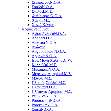
Σέμπρωνας
Ν.Ο.Α.
Σούδα
Ν.Ο.Α.
Στάλος
Ι.Μ.Σ.
Φαλάσαρνα
Ν.Ο.Α.
Χανιά
Ι.Μ.Σ.
Χανιά Κέντρο
Νομός Ρεθύμνου
Αγίου Ανδρέα
Ν.Ο.Α.
Άδελε
Ν.Ο.Α.
Άμνατος
Ν.Ο.Α.
Ανώγεια
Αργυρούπολη
Ν.Ο.Α.
Αρμένοι
Ν.Ο.Α.
Ιερά Μονή Χαλέπας
C.W.
Καλλιθέα
Ι.Μ.Σ.
Μέλαμπες
Ν.Ο.Α.
Μέρωνας Αμαρίου
Ι.Μ.Σ.
Μπαλί
Ι.Μ.Σ.
Πλακιάς Σούδα
Ι.Μ.Σ.
Πλακιάς
Ν.Ο.Α.
Πλάτανος Αμαρίου
Ι.Μ.Σ.
Ρέθυμνο
Ν.Ο.Α.
Ρουσοσπίτι
Ν.Ο.Α.
Ρούστικα
Ν.Ο.Α.
Σπήλι
Ν.Ο.Α.