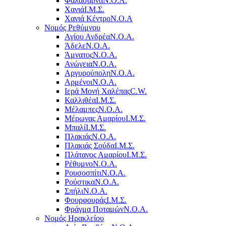
Φαλάσαρνα
Ν.Ο.Α.
Χανιά
Ι.Μ.Σ.
Χανιά Κέντρο
N.O.A
Νομός Ρεθύμνου
Αγίου Ανδρέα
Ν.Ο.Α.
Άδελε
Ν.Ο.Α.
Άμνατος
Ν.Ο.Α.
Ανώγεια
Ν.Ο.Α.
Αργυρούπολη
Ν.Ο.Α.
Αρμένοι
Ν.Ο.Α.
Ιερά Μονή Χαλέπας
C.W.
Καλλιθέα
Ι.Μ.Σ.
Μέλαμπες
Ν.Ο.Α.
Μέρωνας Αμαρίου
Ι.Μ.Σ.
Μπαλί
Ι.Μ.Σ.
Πλακιάς
Ν.Ο.Α.
Πλακιάς Σούδα
Ι.Μ.Σ.
Πλάτανος Αμαρίου
Ι.Μ.Σ.
Ρέθυμνο
Ν.Ο.Α.
Ρουσοσπίτι
Ν.Ο.Α.
Ρούστικα
Ν.Ο.Α.
Σπήλι
Ν.Ο.Α.
Φουρφουράς
Ι.Μ.Σ.
Φράγμα Ποταμών
Ν.Ο.Α.
Νομός Ηρακλείου