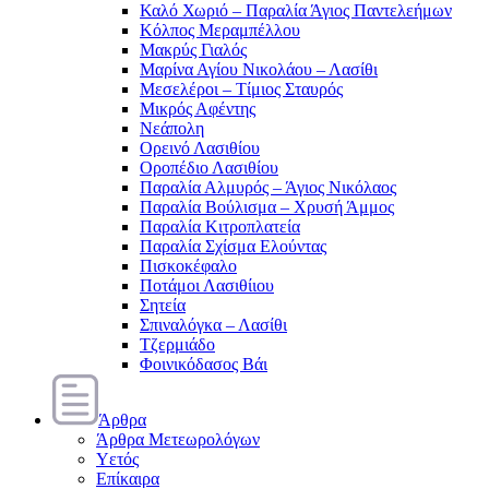
Καλό Χωριό – Παραλία Άγιος Παντελεήμων
Κόλπος Μεραμπέλλου
Μακρύς Γιαλός
Μαρίνα Αγίου Νικολάου – Λασίθι
Μεσελέροι – Τίμιος Σταυρός
Μικρός Αφέντης
Νεάπολη
Ορεινό Λασιθίου
Οροπέδιο Λασιθίου
Παραλία Αλμυρός – Άγιος Νικόλαος
Παραλία Βούλισμα – Χρυσή Άμμος
Παραλία Κιτροπλατεία
Παραλία Σχίσμα Ελούντας
Πισκοκέφαλο
Ποτάμοι Λασιθίιου
Σητεία
Σπιναλόγκα – Λασίθι
Τζερμιάδο
Φοινικόδασος Βάι
Άρθρα
Άρθρα Μετεωρολόγων
Υετός
Επίκαιρα