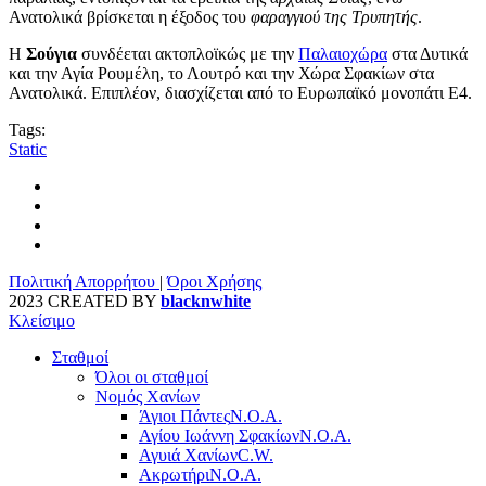
Ανατολικά βρίσκεται η έξοδος του
φαραγγιού της Τρυπητής
.
Η
Σούγια
συνδέεται ακτοπλοϊκώς με την
Παλαιοχώρα
στα Δυτικά
και την Αγία Ρουμέλη, το Λουτρό και την Χώρα Σφακίων στα
Ανατολικά. Επιπλέον, διασχίζεται από το Ευρωπαϊκό μονοπάτι Ε4.
Tags:
Static
Πολιτική Απορρήτου
|
Όροι Χρήσης
2023 CREATED BY
blacknwhite
Κλείσιμο
Σταθμοί
Όλοι οι σταθμοί
Νομός Χανίων
Άγιοι Πάντες
Ν.Ο.Α.
Αγίου Ιωάννη Σφακίων
Ν.Ο.Α.
Αγυιά Χανίων
C.W.
Ακρωτήρι
Ν.Ο.Α.