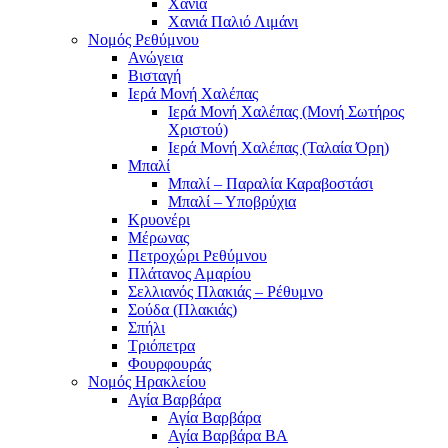
Χανιά
Χανιά Παλιό Λιμάνι
Νομός Ρεθύμνου
Ανώγεια
Βισταγή
Ιερά Μονή Χαλέπας
Ιερά Μονή Χαλέπας (Μονή Σωτήρος
Χριστού)
Ιερά Μονή Χαλέπας (Ταλαία Όρη)
Μπαλί
Μπαλί – Παραλία Καραβοστάσι
Μπαλί – Υποβρύχια
Κρυονέρι
Μέρωνας
Πετροχώρι Ρεθύμνου
Πλάτανος Αμαρίου
Σελλιανός Πλακιάς – Ρέθυμνο
Σούδα (Πλακιάς)
Σπήλι
Τριόπετρα
Φουρφουράς
Νομός Ηρακλείου
Αγία Βαρβάρα
Αγία Βαρβάρα
Αγία Βαρβάρα ΒΑ