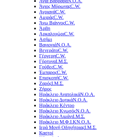
Αγία Βαρβάρα
Ν.Ο.Α.
Άγιος Μύρωνας
C.W.
Αγριανά
C.W.
Αμιράς
C.W.
Άνω Βιάννος
C.W.
Άρβη
Αρκαλοχώρι
C.W.
Ασήμι
Βαγιονιά
Ν.Ο.Α.
Βενεράτο
C.W.
Γέργερη
C.W.
Γόρτυνα
Ι.Μ.Σ.
Γούβες
C.W.
Έμπαρος
C.W.
Επισκοπή
C.W.
Ζαρός
Ι.Μ.Σ.
Ζήρος
Ηράκλειο Ανατολικά
Ν.Ο.Α.
Ηράκλειο Δυτικά
Ν.Ο.Α.
Ηράκλειο Κέντρο
Ηράκλειο Κνωσός
Ν.Ο.Α.
Ηράκλειο Λιμάνι
Ι.Μ.Σ.
Ηράκλειο Μ.Φ.Ι.Κ
Ν.Ο.Α.
Ιερά Μονή Οδηγήτριας
Ι.Μ.Σ.
Καστρί