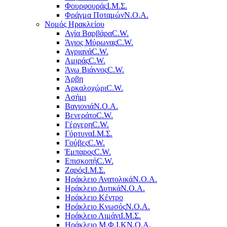
Φουρφουράς
Ι.Μ.Σ.
Φράγμα Ποταμών
Ν.Ο.Α.
Νομός Ηρακλείου
Αγία Βαρβάρα
C.W.
Άγιος Μύρωνας
C.W.
Αγριανά
C.W.
Αμιράς
C.W.
Άνω Βιάννος
C.W.
Άρβη
Αρκαλοχώρι
C.W.
Ασήμι
Βαγιονιά
Ν.Ο.Α.
Βενεράτο
C.W.
Γέργερη
C.W.
Γόρτυνα
Ι.Μ.Σ.
Γούβες
C.W.
Έμπαρος
C.W.
Επισκοπή
C.W.
Ζαρός
Ι.Μ.Σ.
Ηράκλειο Ανατολικά
Ν.Ο.Α.
Ηράκλειο Δυτικά
Ν.Ο.Α.
Ηράκλειο Κέντρο
Ηράκλειο Κνωσός
Ν.Ο.Α.
Ηράκλειο Λιμάνι
Ι.Μ.Σ.
Ηράκλειο Μ.Φ.Ι.Κ
Ν.Ο.Α.