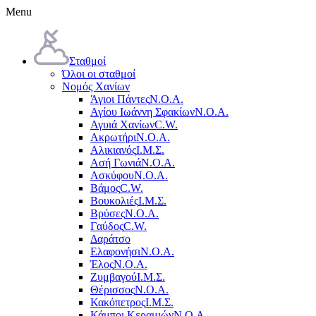
Menu
Σταθμοί
Όλοι οι σταθμοί
Νομός Χανίων
Άγιοι Πάντες
Ν.Ο.Α.
Αγίου Ιωάννη Σφακίων
Ν.Ο.Α.
Αγυιά Χανίων
C.W.
Ακρωτήρι
Ν.Ο.Α.
Αλικιανός
Ι.Μ.Σ.
Ασή Γωνιά
Ν.Ο.Α.
Ασκύφου
Ν.Ο.Α.
Βάμος
C.W.
Βουκολιές
Ι.Μ.Σ.
Βρύσες
Ν.Ο.Α.
Γαύδος
C.W.
Δαράτσο
Ελαφονήσι
Ν.Ο.Α.
Έλος
Ν.Ο.Α.
Ζυμβαγού
Ι.Μ.Σ.
Θέρισσος
Ν.Ο.Α.
Κακόπετρος
Ι.Μ.Σ.
Κάμποι Κεραμιών
Ν.Ο.Α.