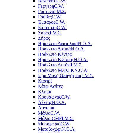
Βενεράτο
C.W.
Γέργερη
C.W.
Γόρτυνα
Ι.Μ.Σ.
Γούβες
C.W.
Έμπαρος
C.W.
Επισκοπή
C.W.
Ζαρός
Ι.Μ.Σ.
Ζήρος
Ηράκλειο Ανατολικά
Ν.Ο.Α.
Ηράκλειο Δυτικά
Ν.Ο.Α.
Ηράκλειο Κέντρο
Ηράκλειο Κνωσός
Ν.Ο.Α.
Ηράκλειο Λιμάνι
Ι.Μ.Σ.
Ηράκλειο Μ.Φ.Ι.Κ
Ν.Ο.Α.
Ιερά Μονή Οδηγήτριας
Ι.Μ.Σ.
Καστρί
Κάτω Ασίτες
Κλήμα
Κρουσώνας
C.W.
Λέντας
Ν.Ο.Α.
Λυγαριά
Μάλια
C.W.
Μάλια CMP
Ι.Μ.Σ.
Μεσοχωριό
C.W.
Μεταξοχώρι
Ν.Ο.Α.