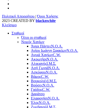
Πολιτική Απορρήτου
|
Όροι Χρήσης
2023 CREATED BY
blacknwhite
Κλείσιμο
Σταθμοί
Όλοι οι σταθμοί
Νομός Χανίων
Άγιοι Πάντες
Ν.Ο.Α.
Αγίου Ιωάννη Σφακίων
Ν.Ο.Α.
Αγυιά Χανίων
C.W.
Ακρωτήρι
Ν.Ο.Α.
Αλικιανός
Ι.Μ.Σ.
Ασή Γωνιά
Ν.Ο.Α.
Ασκύφου
Ν.Ο.Α.
Βάμος
C.W.
Βουκολιές
Ι.Μ.Σ.
Βρύσες
Ν.Ο.Α.
Γαύδος
C.W.
Δαράτσο
Ελαφονήσι
Ν.Ο.Α.
Έλος
Ν.Ο.Α.
Ζυμβαγού
Ι.Μ.Σ.