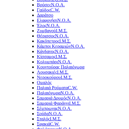
Βρύσες
Ν.Ο.Α.
Γαύδος
C.W.
Δαράτσο
Ελαφονήσι
Ν.Ο.Α.
Έλος
Ν.Ο.Α.
Ζυμβαγού
Ι.Μ.Σ.
Θέρισσος
Ν.Ο.Α.
Κακόπετρος
Ι.Μ.Σ.
Κάμποι Κεραμιών
Ν.Ο.Α.
Κάνδανος
Ν.Ο.Α.
Κίσσαμος
Ι.Μ.Σ.
Κολυμπάρι
Ν.Ο.Α.
Κουντούρας Παλαιόχωρα
Λουσακιές
Ι.Μ.Σ.
Νεροκούρου
Ι.Μ.Σ.
Ομαλός
Παλαιά Ρούματα
C.W.
Παλαιόχωρα
Ν.Ο.Α.
Σαμαριά Δρυμός
Ν.Ο.Α.
Σαμαριά Φαράγγι
Ι.Μ.Σ.
Σέμπρωνας
Ν.Ο.Α.
Σούδα
Ν.Ο.Α.
Σταλός
Ι.Μ.Σ.
Σφακιά
C.W.