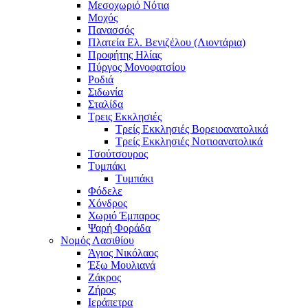
Μεσοχωριό Νότια
Μοχός
Πανασσός
Πλατεία Ελ. Βενιζέλου (Λιοντάρια)
Προφήτης Ηλίας
Πύργος Μονοφατσίου
Ροδιά
Σιδωνία
Σταλίδα
Τρεις Εκκλησιές
Τρείς Εκκλησιές Βορειοανατολικά
Τρείς Εκκλησιές Νοτιοανατολικά
Τσούτσουρος
Τυμπάκι
Τυμπάκι
Φόδελε
Χόνδρος
Χωριό Έμπαρος
Ψαρή Φοράδα
Νομός Λασιθίου
Άγιος Νικόλαος
Έξω Μουλιανά
Ζάκρος
Ζήρος
Ιεράπετρα