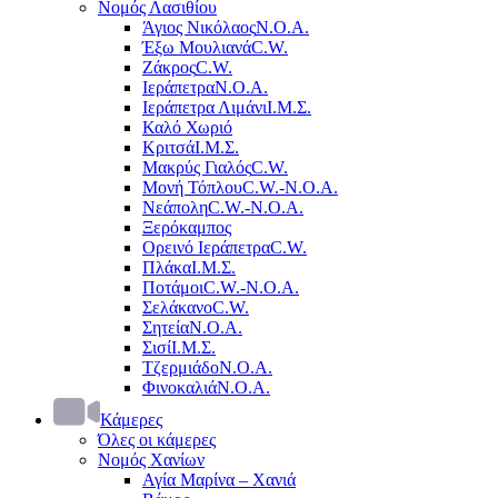
Νομός Λασιθίου
Άγιος Νικόλαος
Ν.Ο.Α.
Έξω Μουλιανά
C.W.
Ζάκρος
C.W.
Ιεράπετρα
Ν.Ο.Α.
Ιεράπετρα Λιμάνι
Ι.Μ.Σ.
Καλό Χωριό
Κριτσά
Ι.Μ.Σ.
Μακρύς Γιαλός
C.W.
Μονή Τόπλου
C.W.-Ν.Ο.Α.
Νεάπολη
C.W.-Ν.Ο.Α.
Ξερόκαμπος
Ορεινό Ιεράπετρα
C.W.
Πλάκα
Ι.Μ.Σ.
Ποτάμοι
C.W.-Ν.Ο.Α.
Σελάκανο
C.W.
Σητεία
Ν.Ο.Α.
Σισί
Ι.Μ.Σ.
Τζερμιάδο
Ν.Ο.Α.
Φινοκαλιά
Ν.Ο.Α.
Κάμερες
Όλες οι κάμερες
Νομός Χανίων
Αγία Μαρίνα – Χανιά