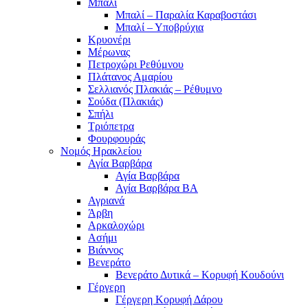
Μπαλί
Μπαλί – Παραλία Καραβοστάσι
Μπαλί – Υποβρύχια
Κρυονέρι
Μέρωνας
Πετροχώρι Ρεθύμνου
Πλάτανος Αμαρίου
Σελλιανός Πλακιάς – Ρέθυμνο
Σούδα (Πλακιάς)
Σπήλι
Τριόπετρα
Φουρφουράς
Νομός Ηρακλείου
Αγία Βαρβάρα
Αγία Βαρβάρα
Αγία Βαρβάρα ΒΑ
Αγριανά
Άρβη
Αρκαλοχώρι
Ασήμι
Βιάννος
Βενεράτο
Βενεράτο Δυτικά – Κορυφή Κουδούνι
Γέργερη
Γέργερη Κορυφή Δάρου