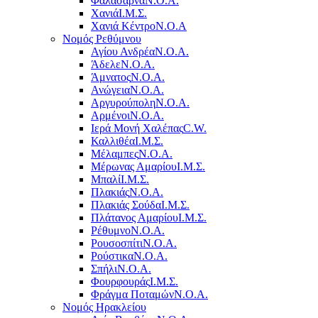
Φαλάσαρνα
Ν.Ο.Α.
Χανιά
Ι.Μ.Σ.
Χανιά Κέντρο
N.O.A
Νομός Ρεθύμνου
Αγίου Ανδρέα
Ν.Ο.Α.
Άδελε
Ν.Ο.Α.
Άμνατος
Ν.Ο.Α.
Ανώγεια
Ν.Ο.Α.
Αργυρούπολη
Ν.Ο.Α.
Αρμένοι
Ν.Ο.Α.
Ιερά Μονή Χαλέπας
C.W.
Καλλιθέα
Ι.Μ.Σ.
Μέλαμπες
Ν.Ο.Α.
Μέρωνας Αμαρίου
Ι.Μ.Σ.
Μπαλί
Ι.Μ.Σ.
Πλακιάς
Ν.Ο.Α.
Πλακιάς Σούδα
Ι.Μ.Σ.
Πλάτανος Αμαρίου
Ι.Μ.Σ.
Ρέθυμνο
Ν.Ο.Α.
Ρουσοσπίτι
Ν.Ο.Α.
Ρούστικα
Ν.Ο.Α.
Σπήλι
Ν.Ο.Α.
Φουρφουράς
Ι.Μ.Σ.
Φράγμα Ποταμών
Ν.Ο.Α.
Νομός Ηρακλείου