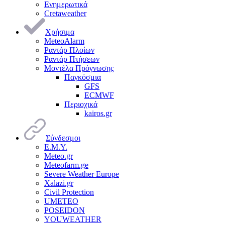
Ενημερωτικά
Cretaweather
Χρήσιμα
MeteoAlarm
Ραντάρ Πλοίων
Ραντάρ Πτήσεων
Μοντέλα Πρόγνωσης
Παγκόσμια
GFS
ECMWF
Περιοχικά
kairos.gr
Σύνδεσμοι
Ε.Μ.Υ.
Meteo.gr
Meteofarm.ge
Severe Weather Europe
Xalazi.gr
Civil Protection
UMETEO
POSEIDON
YOUWEATHER