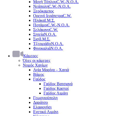
Μονή Τόπλου
C.W.-Ν.Ο.Α.
Νεάπολη
C.W.-Ν.Ο.Α.
Ξερόκαμπος
Ορεινό Ιεράπετρα
C.W.
Πλάκα
Ι.Μ.Σ.
Ποτάμοι
C.W.-Ν.Ο.Α.
Σελάκανο
C.W.
Σητεία
Ν.Ο.Α.
Σισί
Ι.Μ.Σ.
Τζερμιάδο
Ν.Ο.Α.
Φινοκαλιά
Ν.Ο.Α.
Κάμερες
Όλες οι κάμερες
Νομός Χανίων
Αγία Μαρίνα – Χανιά
Βάμος
Γαύδος
Γαύδος Βατσιανά
Γαύδος Καστρί
Γαύδος Λιμάνι
Γεωργιούπολη
Δαράτσο
Ελαφονήσι
Ενετικό Λιμάνι