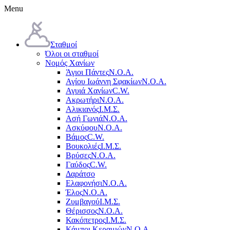
Menu
Σταθμοί
Όλοι οι σταθμοί
Νομός Χανίων
Άγιοι Πάντες
Ν.Ο.Α.
Αγίου Ιωάννη Σφακίων
Ν.Ο.Α.
Αγυιά Χανίων
C.W.
Ακρωτήρι
Ν.Ο.Α.
Αλικιανός
Ι.Μ.Σ.
Ασή Γωνιά
Ν.Ο.Α.
Ασκύφου
Ν.Ο.Α.
Βάμος
C.W.
Βουκολιές
Ι.Μ.Σ.
Βρύσες
Ν.Ο.Α.
Γαύδος
C.W.
Δαράτσο
Ελαφονήσι
Ν.Ο.Α.
Έλος
Ν.Ο.Α.
Ζυμβαγού
Ι.Μ.Σ.
Θέρισσος
Ν.Ο.Α.
Κακόπετρος
Ι.Μ.Σ.
Κάμποι Κεραμιών
Ν.Ο.Α.