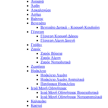
Αγριανά
Άρβη
Αρκαλοχώρι
Ασήμι
Βιάννος
Βενεράτο
Βενεράτο Δυτικά – Κορυφή Κουδούνι
Γέργερη
Γέργερη Κορυφή Δάρου
Γέργερη Λίμνη Διγενή
Γούβες
Ζαρός
Ζαρός Βόρεια
Ζαρός Λίμνη
Ζαρός Νοτιοδυτικά
Ζωφόροι
Ηράκλειο
Ηράκλειο Λιμάνι
Ηράκλειο Λιμάνι Ανατολικά
Πανόραμα Ηρακλείου
Ιερά Μονή Οδηγήτριας
Ιερά Μονή Οδηγήτριας Βορειοδυτικά
Ιερά Μονή Οδηγήτριας Νοτιοανατολικά
Καλαμάκι
Καστρί