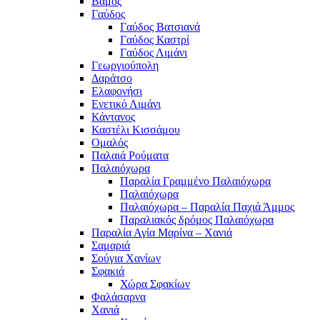
Βάμος
Γαύδος
Γαύδος Βατσιανά
Γαύδος Καστρί
Γαύδος Λιμάνι
Γεωργιούπολη
Δαράτσο
Ελαφονήσι
Ενετικό Λιμάνι
Κάντανος
Καστέλι Κισσάμου
Ομαλός
Παλαιά Ρούματα
Παλαιόχωρα
Παραλία Γραμμένο Παλαιόχωρα
Παλαιόχωρα
Παλαιόχωρα – Παραλία Παχιά Άμμος
Παραλιακός δρόμος Παλαιόχωρα
Παραλία Αγία Μαρίνα – Χανιά
Σαμαριά
Σούγια Χανίων
Σφακιά
Χώρα Σφακίων
Φαλάσαρνα
Χανιά