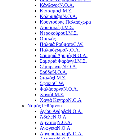
Κάνδανος
Ν.Ο.Α.
Κίσσαμος
Ι.Μ.Σ.
Κολυμπάρι
Ν.Ο.Α.
Κουντούρας Παλαιόχωρα
Λουσακιές
Ι.Μ.Σ.
Νεροκούρου
Ι.Μ.Σ.
Ομαλός
Παλαιά Ρούματα
C.W.
Παλαιόχωρα
Ν.Ο.Α.
Σαμαριά Δρυμός
Ν.Ο.Α.
Σαμαριά Φαράγγι
Ι.Μ.Σ.
Σέμπρωνας
Ν.Ο.Α.
Σούδα
Ν.Ο.Α.
Σταλός
Ι.Μ.Σ.
Σφακιά
C.W.
Φαλάσαρνα
Ν.Ο.Α.
Χανιά
Ι.Μ.Σ.
Χανιά Κέντρο
N.O.A
Νομός Ρεθύμνου
Αγίου Ανδρέα
Ν.Ο.Α.
Άδελε
Ν.Ο.Α.
Άμνατος
Ν.Ο.Α.
Ανώγεια
Ν.Ο.Α.
Αργυρούπολη
Ν.Ο.Α.