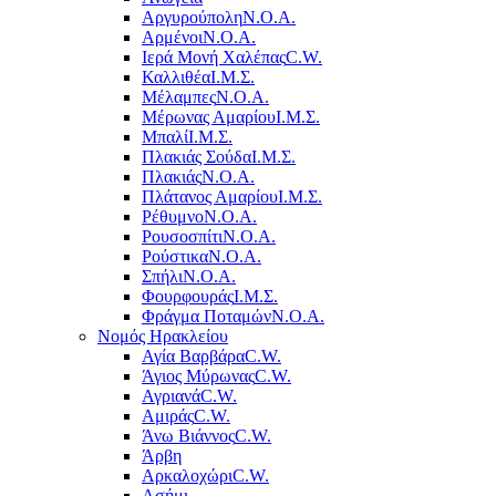
Αργυρούπολη
Ν.Ο.Α.
Αρμένοι
Ν.Ο.Α.
Ιερά Μονή Χαλέπας
C.W.
Καλλιθέα
Ι.Μ.Σ.
Μέλαμπες
Ν.Ο.Α.
Μέρωνας Αμαρίου
Ι.Μ.Σ.
Μπαλί
Ι.Μ.Σ.
Πλακιάς Σούδα
Ι.Μ.Σ.
Πλακιάς
Ν.Ο.Α.
Πλάτανος Αμαρίου
Ι.Μ.Σ.
Ρέθυμνο
Ν.Ο.Α.
Ρουσοσπίτι
Ν.Ο.Α.
Ρούστικα
Ν.Ο.Α.
Σπήλι
Ν.Ο.Α.
Φουρφουράς
Ι.Μ.Σ.
Φράγμα Ποταμών
Ν.Ο.Α.
Νομός Ηρακλείου
Αγία Βαρβάρα
C.W.
Άγιος Μύρωνας
C.W.
Αγριανά
C.W.
Αμιράς
C.W.
Άνω Βιάννος
C.W.
Άρβη
Αρκαλοχώρι
C.W.
Ασήμι