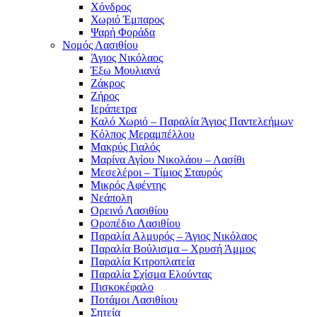
Χόνδρος
Χωριό Έμπαρος
Ψαρή Φοράδα
Νομός Λασιθίου
Άγιος Νικόλαος
Έξω Μουλιανά
Ζάκρος
Ζήρος
Ιεράπετρα
Καλό Χωριό – Παραλία Άγιος Παντελεήμων
Κόλπος Μεραμπέλλου
Μακρύς Γιαλός
Μαρίνα Αγίου Νικολάου – Λασίθι
Μεσελέροι – Τίμιος Σταυρός
Μικρός Αφέντης
Νεάπολη
Ορεινό Λασιθίου
Οροπέδιο Λασιθίου
Παραλία Αλμυρός – Άγιος Νικόλαος
Παραλία Βούλισμα – Χρυσή Άμμος
Παραλία Κιτροπλατεία
Παραλία Σχίσμα Ελούντας
Πισκοκέφαλο
Ποτάμοι Λασιθίιου
Σητεία