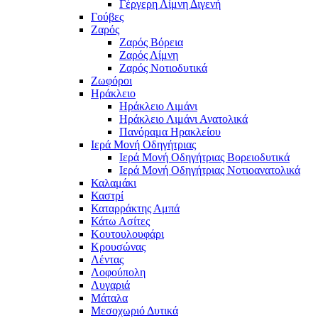
Γέργερη Λίμνη Διγενή
Γούβες
Ζαρός
Ζαρός Βόρεια
Ζαρός Λίμνη
Ζαρός Νοτιοδυτικά
Ζωφόροι
Ηράκλειο
Ηράκλειο Λιμάνι
Ηράκλειο Λιμάνι Ανατολικά
Πανόραμα Ηρακλείου
Ιερά Μονή Οδηγήτριας
Ιερά Μονή Οδηγήτριας Βορειοδυτικά
Ιερά Μονή Οδηγήτριας Νοτιοανατολικά
Καλαμάκι
Καστρί
Καταρράκτης Αμπά
Κάτω Ασίτες
Κουτουλουφάρι
Κρουσώνας
Λέντας
Λοφούπολη
Λυγαριά
Μάταλα
Μεσοχωριό Δυτικά