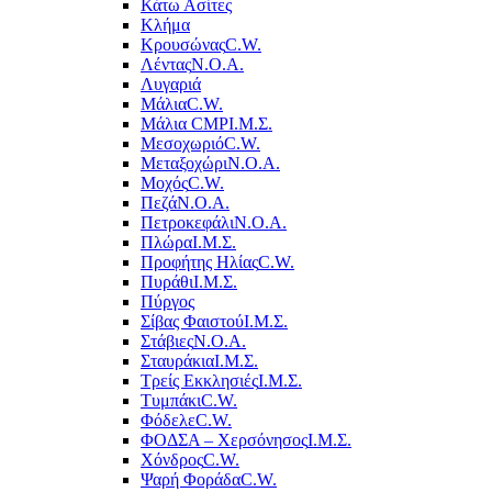
Κάτω Ασίτες
Κλήμα
Κρουσώνας
C.W.
Λέντας
Ν.Ο.Α.
Λυγαριά
Μάλια
C.W.
Μάλια CMP
Ι.Μ.Σ.
Μεσοχωριό
C.W.
Μεταξοχώρι
Ν.Ο.Α.
Μοχός
C.W.
Πεζά
Ν.Ο.Α.
Πετροκεφάλι
Ν.Ο.Α.
Πλώρα
Ι.Μ.Σ.
Προφήτης Ηλίας
C.W.
Πυράθι
Ι.Μ.Σ.
Πύργος
Σίβας Φαιστού
Ι.Μ.Σ.
Στάβιες
Ν.Ο.Α.
Σταυράκια
Ι.Μ.Σ.
Τρείς Εκκλησιές
Ι.Μ.Σ.
Τυμπάκι
C.W.
Φόδελε
C.W.
ΦΟΔΣΑ – Χερσόνησος
Ι.Μ.Σ.
Χόνδρος
C.W.
Ψαρή Φοράδα
C.W.