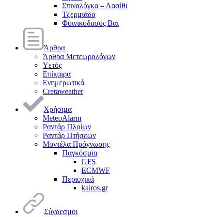
Σπιναλόγκα – Λασίθι
Τζερμιάδο
Φοινικόδασος Βάι
Άρθρα
Άρθρα Μετεωρολόγων
Υετός
Επίκαιρα
Ενημερωτικά
Cretaweather
Χρήσιμα
MeteoAlarm
Ραντάρ Πλοίων
Ραντάρ Πτήσεων
Μοντέλα Πρόγνωσης
Παγκόσμια
GFS
ECMWF
Περιοχικά
kairos.gr
Σύνδεσμοι