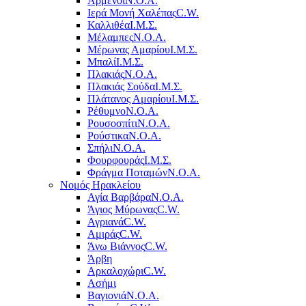
Αρμένοι
Ν.Ο.Α.
Ιερά Μονή Χαλέπας
C.W.
Καλλιθέα
Ι.Μ.Σ.
Μέλαμπες
Ν.Ο.Α.
Μέρωνας Αμαρίου
Ι.Μ.Σ.
Μπαλί
Ι.Μ.Σ.
Πλακιάς
Ν.Ο.Α.
Πλακιάς Σούδα
Ι.Μ.Σ.
Πλάτανος Αμαρίου
Ι.Μ.Σ.
Ρέθυμνο
Ν.Ο.Α.
Ρουσοσπίτι
Ν.Ο.Α.
Ρούστικα
Ν.Ο.Α.
Σπήλι
Ν.Ο.Α.
Φουρφουράς
Ι.Μ.Σ.
Φράγμα Ποταμών
Ν.Ο.Α.
Νομός Ηρακλείου
Αγία Βαρβάρα
Ν.Ο.Α.
Άγιος Μύρωνας
C.W.
Αγριανά
C.W.
Αμιράς
C.W.
Άνω Βιάννος
C.W.
Άρβη
Αρκαλοχώρι
C.W.
Ασήμι
Βαγιονιά
Ν.Ο.Α.