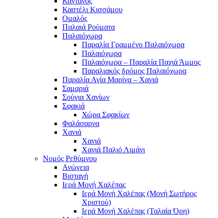
Κάντανος
Καστέλι Κισσάμου
Ομαλός
Παλαιά Ρούματα
Παλαιόχωρα
Παραλία Γραμμένο Παλαιόχωρα
Παλαιόχωρα
Παλαιόχωρα – Παραλία Παχιά Άμμος
Παραλιακός δρόμος Παλαιόχωρα
Παραλία Αγία Μαρίνα – Χανιά
Σαμαριά
Σούγια Χανίων
Σφακιά
Χώρα Σφακίων
Φαλάσαρνα
Χανιά
Χανιά
Χανιά Παλιό Λιμάνι
Νομός Ρεθύμνου
Ανώγεια
Βισταγή
Ιερά Μονή Χαλέπας
Ιερά Μονή Χαλέπας (Μονή Σωτήρος
Χριστού)
Ιερά Μονή Χαλέπας (Ταλαία Όρη)