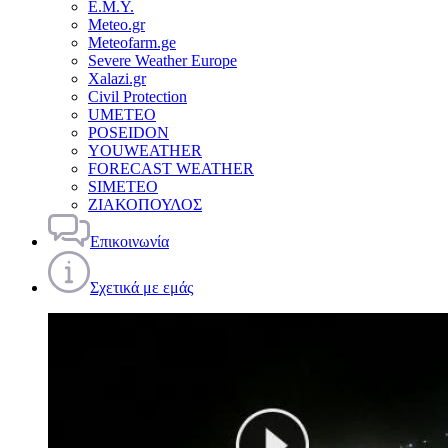
Ε.Μ.Υ.
Meteo.gr
Meteofarm.ge
Severe Weather Europe
Xalazi.gr
Civil Protection
UMETEO
POSEIDON
YOUWEATHER
FORECAST WEATHER
SIMETEO
ΖΙΑΚΟΠΟΥΛΟΣ
Επικοινωνία
Σχετικά με εμάς