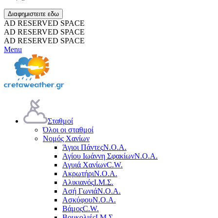
Διαφημιστειτε εδω
AD RESERVED SPACE
AD RESERVED SPACE
AD RESERVED SPACE
Menu
Σταθμοί
Όλοι οι σταθμοί
Νομός Χανίων
Άγιοι Πάντες
Ν.Ο.Α.
Αγίου Ιωάννη Σφακίων
Ν.Ο.Α.
Αγυιά Χανίων
C.W.
Ακρωτήρι
Ν.Ο.Α.
Αλικιανός
Ι.Μ.Σ.
Ασή Γωνιά
Ν.Ο.Α.
Ασκύφου
Ν.Ο.Α.
Βάμος
C.W.
Βουκολιές
Ι.Μ.Σ.