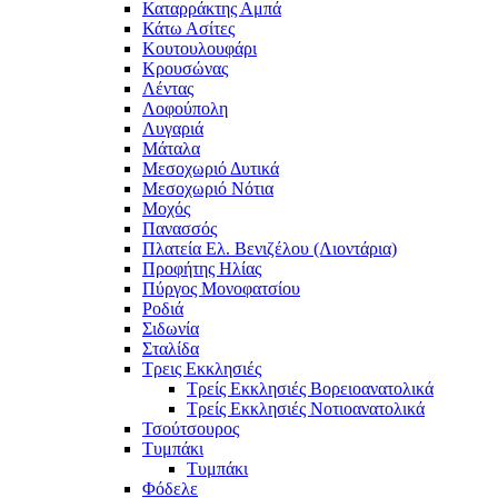
Καταρράκτης Αμπά
Κάτω Ασίτες
Κουτουλουφάρι
Κρουσώνας
Λέντας
Λοφούπολη
Λυγαριά
Μάταλα
Μεσοχωριό Δυτικά
Μεσοχωριό Νότια
Μοχός
Πανασσός
Πλατεία Ελ. Βενιζέλου (Λιοντάρια)
Προφήτης Ηλίας
Πύργος Μονοφατσίου
Ροδιά
Σιδωνία
Σταλίδα
Τρεις Εκκλησιές
Τρείς Εκκλησιές Βορειοανατολικά
Τρείς Εκκλησιές Νοτιοανατολικά
Τσούτσουρος
Τυμπάκι
Τυμπάκι
Φόδελε