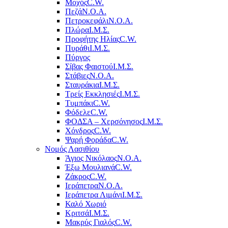
Μοχός
C.W.
Πεζά
Ν.Ο.Α.
Πετροκεφάλι
Ν.Ο.Α.
Πλώρα
Ι.Μ.Σ.
Προφήτης Ηλίας
C.W.
Πυράθι
Ι.Μ.Σ.
Πύργος
Σίβας Φαιστού
Ι.Μ.Σ.
Στάβιες
Ν.Ο.Α.
Σταυράκια
Ι.Μ.Σ.
Τρείς Εκκλησιές
Ι.Μ.Σ.
Τυμπάκι
C.W.
Φόδελε
C.W.
ΦΟΔΣΑ – Χερσόνησος
Ι.Μ.Σ.
Χόνδρος
C.W.
Ψαρή Φοράδα
C.W.
Νομός Λασιθίου
Άγιος Νικόλαος
Ν.Ο.Α.
Έξω Μουλιανά
C.W.
Ζάκρος
C.W.
Ιεράπετρα
Ν.Ο.Α.
Ιεράπετρα Λιμάνι
Ι.Μ.Σ.
Καλό Χωριό
Κριτσά
Ι.Μ.Σ.
Μακρύς Γιαλός
C.W.