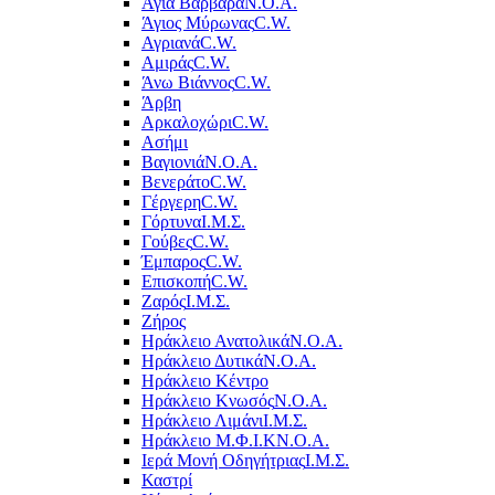
Αγία Βαρβάρα
Ν.Ο.Α.
Άγιος Μύρωνας
C.W.
Αγριανά
C.W.
Αμιράς
C.W.
Άνω Βιάννος
C.W.
Άρβη
Αρκαλοχώρι
C.W.
Ασήμι
Βαγιονιά
Ν.Ο.Α.
Βενεράτο
C.W.
Γέργερη
C.W.
Γόρτυνα
Ι.Μ.Σ.
Γούβες
C.W.
Έμπαρος
C.W.
Επισκοπή
C.W.
Ζαρός
Ι.Μ.Σ.
Ζήρος
Ηράκλειο Ανατολικά
Ν.Ο.Α.
Ηράκλειο Δυτικά
Ν.Ο.Α.
Ηράκλειο Κέντρο
Ηράκλειο Κνωσός
Ν.Ο.Α.
Ηράκλειο Λιμάνι
Ι.Μ.Σ.
Ηράκλειο Μ.Φ.Ι.Κ
Ν.Ο.Α.
Ιερά Μονή Οδηγήτριας
Ι.Μ.Σ.
Καστρί