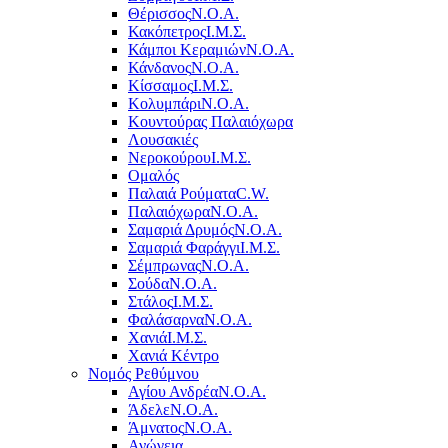
Θέρισσος
Ν.Ο.Α.
Κακόπετρος
Ι.Μ.Σ.
Κάμποι Κεραμιών
Ν.Ο.Α.
Κάνδανος
Ν.Ο.Α.
Κίσσαμος
Ι.Μ.Σ.
Κολυμπάρι
Ν.Ο.Α.
Κουντούρας Παλαιόχωρα
Λουσακιές
Νεροκούρου
Ι.Μ.Σ.
Ομαλός
Παλαιά Ρούματα
C.W.
Παλαιόχωρα
Ν.Ο.Α.
Σαμαριά Δρυμός
Ν.Ο.Α.
Σαμαριά Φαράγγι
Ι.Μ.Σ.
Σέμπρωνας
Ν.Ο.Α.
Σούδα
Ν.Ο.Α.
Στάλος
Ι.Μ.Σ.
Φαλάσαρνα
Ν.Ο.Α.
Χανιά
Ι.Μ.Σ.
Χανιά Κέντρο
Νομός Ρεθύμνου
Αγίου Ανδρέα
Ν.Ο.Α.
Άδελε
Ν.Ο.Α.
Άμνατος
Ν.Ο.Α.
Ανώγεια