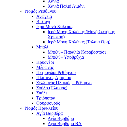
Χανιά
Χανιά Παλιό Λιμάνι
Νομός Ρεθύμνου
Ανώγεια
Βισταγή
Ιερά Μονή Χαλέπας
Ιερά Μονή Χαλέπας (Μονή Σωτήρος
Χριστού)
Ιερά Μονή Χαλέπας (Ταλαία Όρη)
Μπαλί
Μπαλί – Παραλία Καραβοστάσι
Μπαλί – Υποβρύχια
Κρυονέρι
Μέρωνας
Πετροχώρι Ρεθύμνου
Πλάτανος Αμαρίου
Σελλιανός Πλακιάς – Ρέθυμνο
Σούδα (Πλακιάς)
Σπήλι
Τριόπετρα
Φουρφουράς
Νομός Ηρακλείου
Αγία Βαρβάρα
Αγία Βαρβάρα
Αγία Βαρβάρα ΒΑ