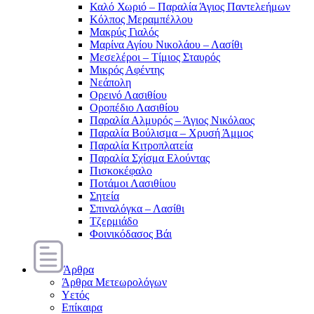
Καλό Χωριό – Παραλία Άγιος Παντελεήμων
Κόλπος Μεραμπέλλου
Μακρύς Γιαλός
Μαρίνα Αγίου Νικολάου – Λασίθι
Μεσελέροι – Τίμιος Σταυρός
Μικρός Αφέντης
Νεάπολη
Ορεινό Λασιθίου
Οροπέδιο Λασιθίου
Παραλία Αλμυρός – Άγιος Νικόλαος
Παραλία Βούλισμα – Χρυσή Άμμος
Παραλία Κιτροπλατεία
Παραλία Σχίσμα Ελούντας
Πισκοκέφαλο
Ποτάμοι Λασιθίιου
Σητεία
Σπιναλόγκα – Λασίθι
Τζερμιάδο
Φοινικόδασος Βάι
Άρθρα
Άρθρα Μετεωρολόγων
Υετός
Επίκαιρα