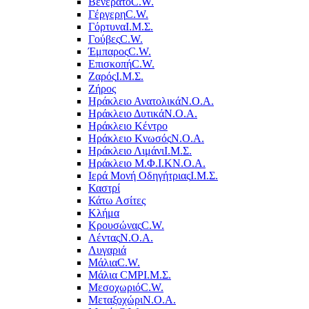
Βενεράτο
C.W.
Γέργερη
C.W.
Γόρτυνα
Ι.Μ.Σ.
Γούβες
C.W.
Έμπαρος
C.W.
Επισκοπή
C.W.
Ζαρός
Ι.Μ.Σ.
Ζήρος
Ηράκλειο Ανατολικά
Ν.Ο.Α.
Ηράκλειο Δυτικά
Ν.Ο.Α.
Ηράκλειο Κέντρο
Ηράκλειο Κνωσός
Ν.Ο.Α.
Ηράκλειο Λιμάνι
Ι.Μ.Σ.
Ηράκλειο Μ.Φ.Ι.Κ
Ν.Ο.Α.
Ιερά Μονή Οδηγήτριας
Ι.Μ.Σ.
Καστρί
Κάτω Ασίτες
Κλήμα
Κρουσώνας
C.W.
Λέντας
Ν.Ο.Α.
Λυγαριά
Μάλια
C.W.
Μάλια CMP
Ι.Μ.Σ.
Μεσοχωριό
C.W.
Μεταξοχώρι
Ν.Ο.Α.