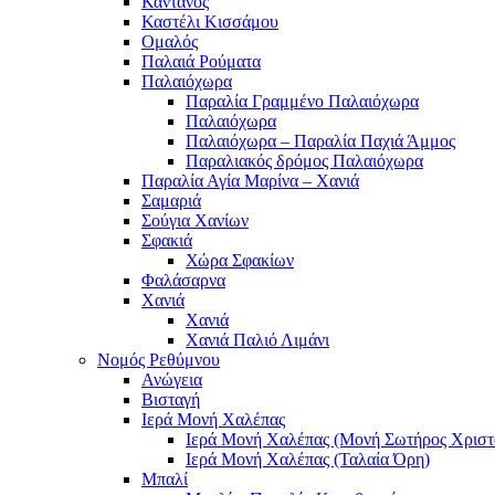
Κάντανος
Καστέλι Κισσάμου
Ομαλός
Παλαιά Ρούματα
Παλαιόχωρα
Παραλία Γραμμένο Παλαιόχωρα
Παλαιόχωρα
Παλαιόχωρα – Παραλία Παχιά Άμμος
Παραλιακός δρόμος Παλαιόχωρα
Παραλία Αγία Μαρίνα – Χανιά
Σαμαριά
Σούγια Χανίων
Σφακιά
Χώρα Σφακίων
Φαλάσαρνα
Χανιά
Χανιά
Χανιά Παλιό Λιμάνι
Νομός Ρεθύμνου
Ανώγεια
Βισταγή
Ιερά Μονή Χαλέπας
Ιερά Μονή Χαλέπας (Μονή Σωτήρος Χριστ
Ιερά Μονή Χαλέπας (Ταλαία Όρη)
Μπαλί