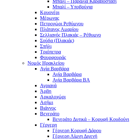
Μπαλί – Παραλία Καραβοστάσι
Μπαλί – Υποβρύχια
Κρυονέρι
Μέρωνας
Πετροχώρι Ρεθύμνου
Πλάτανος Αμαρίου
Σελλιανός Πλακιάς – Ρέθυμνο
Σούδα (Πλακιάς)
Σπήλι
Τριόπετρα
Φουρφουράς
Νομός Ηρακλείου
Αγία Βαρβάρα
Αγία Βαρβάρα
Αγία Βαρβάρα ΒΑ
Αγριανά
Άρβη
Αρκαλοχώρι
Ασήμι
Βιάννος
Βενεράτο
Βενεράτο Δυτικά – Κορυφή Κουδούνι
Γέργερη
Γέργερη Κορυφή Δάρου
Γέργερη Λίμνη Διγενή