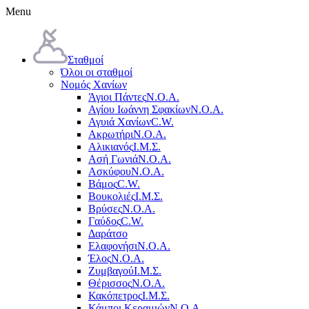
Menu
Σταθμοί
Όλοι οι σταθμοί
Νομός Χανίων
Άγιοι Πάντες
Ν.Ο.Α.
Αγίου Ιωάννη Σφακίων
Ν.Ο.Α.
Αγυιά Χανίων
C.W.
Ακρωτήρι
Ν.Ο.Α.
Αλικιανός
Ι.Μ.Σ.
Ασή Γωνιά
Ν.Ο.Α.
Ασκύφου
Ν.Ο.Α.
Βάμος
C.W.
Βουκολιές
Ι.Μ.Σ.
Βρύσες
Ν.Ο.Α.
Γαύδος
C.W.
Δαράτσο
Ελαφονήσι
Ν.Ο.Α.
Έλος
Ν.Ο.Α.
Ζυμβαγού
Ι.Μ.Σ.
Θέρισσος
Ν.Ο.Α.
Κακόπετρος
Ι.Μ.Σ.
Κάμποι Κεραμιών
Ν.Ο.Α.