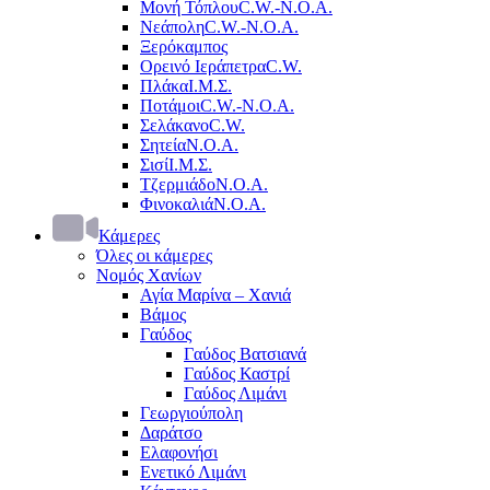
Μονή Τόπλου
C.W.-Ν.Ο.Α.
Νεάπολη
C.W.-Ν.Ο.Α.
Ξερόκαμπος
Ορεινό Ιεράπετρα
C.W.
Πλάκα
Ι.Μ.Σ.
Ποτάμοι
C.W.-Ν.Ο.Α.
Σελάκανο
C.W.
Σητεία
Ν.Ο.Α.
Σισί
Ι.Μ.Σ.
Τζερμιάδο
Ν.Ο.Α.
Φινοκαλιά
Ν.Ο.Α.
Κάμερες
Όλες οι κάμερες
Νομός Χανίων
Αγία Μαρίνα – Χανιά
Βάμος
Γαύδος
Γαύδος Βατσιανά
Γαύδος Καστρί
Γαύδος Λιμάνι
Γεωργιούπολη
Δαράτσο
Ελαφονήσι
Ενετικό Λιμάνι