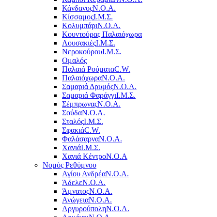
Κάνδανος
Ν.Ο.Α.
Κίσσαμος
Ι.Μ.Σ.
Κολυμπάρι
Ν.Ο.Α.
Κουντούρας Παλαιόχωρα
Λουσακιές
Ι.Μ.Σ.
Νεροκούρου
Ι.Μ.Σ.
Ομαλός
Παλαιά Ρούματα
C.W.
Παλαιόχωρα
Ν.Ο.Α.
Σαμαριά Δρυμός
Ν.Ο.Α.
Σαμαριά Φαράγγι
Ι.Μ.Σ.
Σέμπρωνας
Ν.Ο.Α.
Σούδα
Ν.Ο.Α.
Σταλός
Ι.Μ.Σ.
Σφακιά
C.W.
Φαλάσαρνα
Ν.Ο.Α.
Χανιά
Ι.Μ.Σ.
Χανιά Κέντρο
N.O.A
Νομός Ρεθύμνου
Αγίου Ανδρέα
Ν.Ο.Α.
Άδελε
Ν.Ο.Α.
Άμνατος
Ν.Ο.Α.
Ανώγεια
Ν.Ο.Α.
Αργυρούπολη
Ν.Ο.Α.