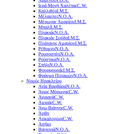
Αρμένοι
Ν.Ο.Α.
Ιερά Μονή Χαλέπας
C.W.
Καλλιθέα
Ι.Μ.Σ.
Μέλαμπες
Ν.Ο.Α.
Μέρωνας Αμαρίου
Ι.Μ.Σ.
Μπαλί
Ι.Μ.Σ.
Πλακιάς
Ν.Ο.Α.
Πλακιάς Σούδα
Ι.Μ.Σ.
Πλάτανος Αμαρίου
Ι.Μ.Σ.
Ρέθυμνο
Ν.Ο.Α.
Ρουσοσπίτι
Ν.Ο.Α.
Ρούστικα
Ν.Ο.Α.
Σπήλι
Ν.Ο.Α.
Φουρφουράς
Ι.Μ.Σ.
Φράγμα Ποταμών
Ν.Ο.Α.
Νομός Ηρακλείου
Αγία Βαρβάρα
Ν.Ο.Α.
Άγιος Μύρωνας
C.W.
Αγριανά
C.W.
Αμιράς
C.W.
Άνω Βιάννος
C.W.
Άρβη
Αρκαλοχώρι
C.W.
Ασήμι
Βαγιονιά
Ν.Ο.Α.