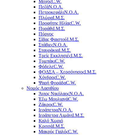
Μοχός
C.W.
Πεζά
Ν.Ο.Α.
Πετροκεφάλι
Ν.Ο.Α.
Πλώρα
Ι.Μ.Σ.
Προφήτης Ηλίας
C.W.
Πυράθι
Ι.Μ.Σ.
Πύργος
Σίβας Φαιστού
Ι.Μ.Σ.
Στάβιες
Ν.Ο.Α.
Σταυράκια
Ι.Μ.Σ.
Τρείς Εκκλησιές
Ι.Μ.Σ.
Τυμπάκι
C.W.
Φόδελε
C.W.
ΦΟΔΣΑ – Χερσόνησος
Ι.Μ.Σ.
Χόνδρος
C.W.
Ψαρή Φοράδα
C.W.
Νομός Λασιθίου
Άγιος Νικόλαος
Ν.Ο.Α.
Έξω Μουλιανά
C.W.
Ζάκρος
C.W.
Ιεράπετρα
Ν.Ο.Α.
Ιεράπετρα Λιμάνι
Ι.Μ.Σ.
Καλό Χωριό
Κριτσά
Ι.Μ.Σ.
Μακρύς Γιαλός
C.W.