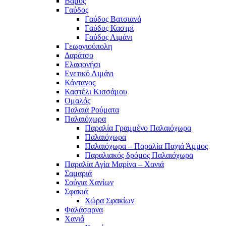
Βάμος
Γαύδος
Γαύδος Βατσιανά
Γαύδος Καστρί
Γαύδος Λιμάνι
Γεωργιούπολη
Δαράτσο
Ελαφονήσι
Ενετικό Λιμάνι
Κάντανος
Καστέλι Κισσάμου
Ομαλός
Παλαιά Ρούματα
Παλαιόχωρα
Παραλία Γραμμένο Παλαιόχωρα
Παλαιόχωρα
Παλαιόχωρα – Παραλία Παχιά Άμμος
Παραλιακός δρόμος Παλαιόχωρα
Παραλία Αγία Μαρίνα – Χανιά
Σαμαριά
Σούγια Χανίων
Σφακιά
Χώρα Σφακίων
Φαλάσαρνα
Χανιά