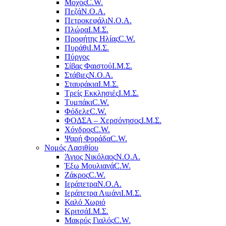
Μοχός
C.W.
Πεζά
Ν.Ο.Α.
Πετροκεφάλι
Ν.Ο.Α.
Πλώρα
Ι.Μ.Σ.
Προφήτης Ηλίας
C.W.
Πυράθι
Ι.Μ.Σ.
Πύργος
Σίβας Φαιστού
Ι.Μ.Σ.
Στάβιες
Ν.Ο.Α.
Σταυράκια
Ι.Μ.Σ.
Τρείς Εκκλησιές
Ι.Μ.Σ.
Τυμπάκι
C.W.
Φόδελε
C.W.
ΦΟΔΣΑ – Χερσόνησος
Ι.Μ.Σ.
Χόνδρος
C.W.
Ψαρή Φοράδα
C.W.
Νομός Λασιθίου
Άγιος Νικόλαος
Ν.Ο.Α.
Έξω Μουλιανά
C.W.
Ζάκρος
C.W.
Ιεράπετρα
Ν.Ο.Α.
Ιεράπετρα Λιμάνι
Ι.Μ.Σ.
Καλό Χωριό
Κριτσά
Ι.Μ.Σ.
Μακρύς Γιαλός
C.W.