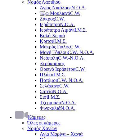
Νομός Λασιθίου
Άγιος Νικόλαος
Ν.Ο.Α.
Έξω Μουλιανά
C.W.
Ζάκρος
C.W.
Ιεράπετρα
Ν.Ο.Α.
Ιεράπετρα Λιμάνι
Ι.Μ.Σ.
Καλό Χωριό
Κριτσά
Ι.Μ.Σ.
Μακρύς Γιαλός
C.W.
Μονή Τόπλου
C.W.-Ν.Ο.Α.
Νεάπολη
C.W.-Ν.Ο.Α.
Ξερόκαμπος
Ορεινό Ιεράπετρα
C.W.
Πλάκα
Ι.Μ.Σ.
Ποτάμοι
C.W.-Ν.Ο.Α.
Σελάκανο
C.W.
Σητεία
Ν.Ο.Α.
Σισί
Ι.Μ.Σ.
Τζερμιάδο
Ν.Ο.Α.
Φινοκαλιά
Ν.Ο.Α.
Κάμερες
Όλες οι κάμερες
Νομός Χανίων
Αγία Μαρίνα – Χανιά