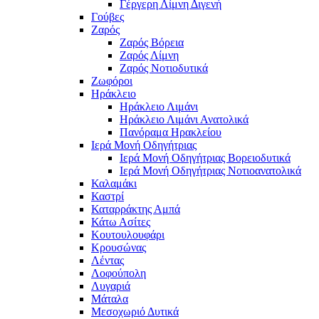
Γέργερη Λίμνη Διγενή
Γούβες
Ζαρός
Ζαρός Βόρεια
Ζαρός Λίμνη
Ζαρός Νοτιοδυτικά
Ζωφόροι
Ηράκλειο
Ηράκλειο Λιμάνι
Ηράκλειο Λιμάνι Ανατολικά
Πανόραμα Ηρακλείου
Ιερά Μονή Οδηγήτριας
Ιερά Μονή Οδηγήτριας Βορειοδυτικά
Ιερά Μονή Οδηγήτριας Νοτιοανατολικά
Καλαμάκι
Καστρί
Καταρράκτης Αμπά
Κάτω Ασίτες
Κουτουλουφάρι
Κρουσώνας
Λέντας
Λοφούπολη
Λυγαριά
Μάταλα
Μεσοχωριό Δυτικά