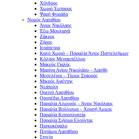
Χόνδρος
Χωριό Έμπαρος
Ψαρή Φοράδα
Νομός Λασιθίου
Άγιος Νικόλαος
Έξω Μουλιανά
Ζάκρος
Ζήρος
Ιεράπετρα
Καλό Χωριό – Παραλία Άγιος Παντελεήμων
Κόλπος Μεραμπέλλου
Μακρύς Γιαλός
Μαρίνα Αγίου Νικολάου – Λασίθι
Μεσελέροι – Τίμιος Σταυρός
Μικρός Αφέντης
Νεάπολη
Ορεινό Λασιθίου
Οροπέδιο Λασιθίου
Παραλία Αλμυρός – Άγιος Νικόλαος
Παραλία Βούλισμα – Χρυσή Άμμος
Παραλία Κιτροπλατεία
Παραλία Σχίσμα Ελούντας
Πισκοκέφαλο
Ποτάμοι Λασιθίιου
Σητεία