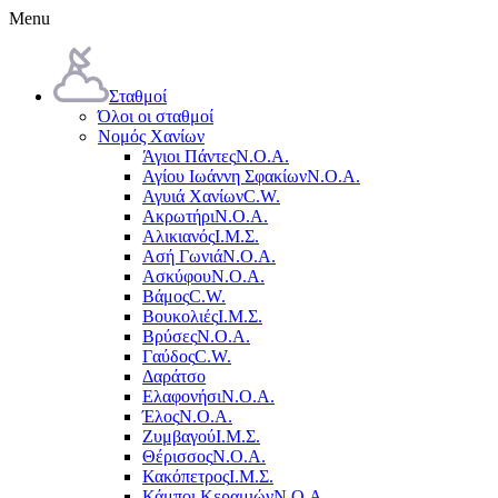
Menu
Σταθμοί
Όλοι οι σταθμοί
Νομός Χανίων
Άγιοι Πάντες
Ν.Ο.Α.
Αγίου Ιωάννη Σφακίων
Ν.Ο.Α.
Αγυιά Χανίων
C.W.
Ακρωτήρι
Ν.Ο.Α.
Αλικιανός
Ι.Μ.Σ.
Ασή Γωνιά
Ν.Ο.Α.
Ασκύφου
Ν.Ο.Α.
Βάμος
C.W.
Βουκολιές
Ι.Μ.Σ.
Βρύσες
Ν.Ο.Α.
Γαύδος
C.W.
Δαράτσο
Ελαφονήσι
Ν.Ο.Α.
Έλος
Ν.Ο.Α.
Ζυμβαγού
Ι.Μ.Σ.
Θέρισσος
Ν.Ο.Α.
Κακόπετρος
Ι.Μ.Σ.
Κάμποι Κεραμιών
Ν.Ο.Α.