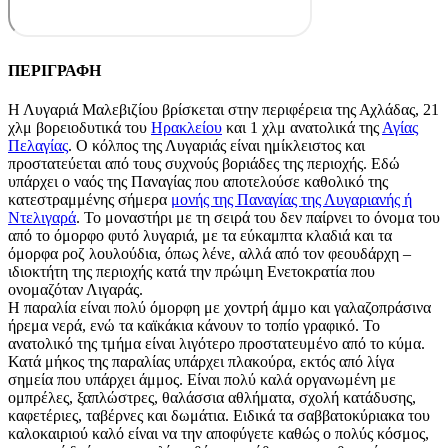
ΠΕΡΙΓΡΑΦΗ
Η Λυγαριά Μαλεβιζίου βρίσκεται στην περιφέρεια της Αχλάδας, 21
χλμ βορειοδυτικά του
Ηρακλείου
και 1 χλμ ανατολικά της
Αγίας
Πελαγίας
. Ο κόλπος της Λυγαριάς είναι ημίκλειστος και
προστατεύεται από τους συχνούς βοριάδες της περιοχής. Εδώ
υπάρχει ο ναός της Παναγίας που αποτελούσε καθολικό της
κατεστραμμένης σήμερα
μονής της Παναγίας της Λυγαριανής ή
Ντελιγαρά
. Το μοναστήρι με τη σειρά του δεν παίρνει το όνομα του
από το όμορφο φυτό λυγαριά, με τα εύκαμπτα κλαδιά και τα
όμορφα ροζ λουλούδια, όπως λένε, αλλά από τον φεουδάρχη –
ιδιοκτήτη της περιοχής κατά την πρώιμη Ενετοκρατία που
ονομαζόταν Λιγαράς.
Η παραλία είναι πολύ όμορφη με χοντρή άμμο και γαλαζοπράσινα
ήρεμα νερά, ενώ τα καϊκάκια κάνουν το τοπίο γραφικό. Το
ανατολικό της τμήμα είναι λιγότερο προστατευμένο από το κύμα.
Κατά μήκος της παραλίας υπάρχει πλακούρα, εκτός από λίγα
σημεία που υπάρχει άμμος. Είναι πολύ καλά οργανωμένη με
ομπρέλες, ξαπλώστρες, θαλάσσια αθλήματα, σχολή κατάδυσης,
καφετέριες, ταβέρνες και δωμάτια. Ειδικά τα σαββατοκύριακα του
καλοκαιριού καλό είναι να την αποφύγετε καθώς ο πολύς κόσμος,