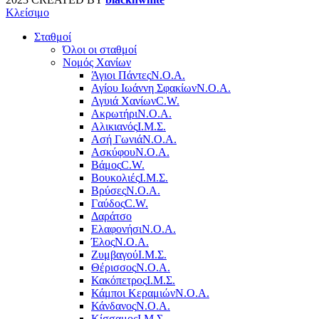
Κλείσιμο
Σταθμοί
Όλοι οι σταθμοί
Νομός Χανίων
Άγιοι Πάντες
Ν.Ο.Α.
Αγίου Ιωάννη Σφακίων
Ν.Ο.Α.
Αγυιά Χανίων
C.W.
Ακρωτήρι
Ν.Ο.Α.
Αλικιανός
Ι.Μ.Σ.
Ασή Γωνιά
Ν.Ο.Α.
Ασκύφου
Ν.Ο.Α.
Βάμος
C.W.
Βουκολιές
Ι.Μ.Σ.
Βρύσες
Ν.Ο.Α.
Γαύδος
C.W.
Δαράτσο
Ελαφονήσι
Ν.Ο.Α.
Έλος
Ν.Ο.Α.
Ζυμβαγού
Ι.Μ.Σ.
Θέρισσος
Ν.Ο.Α.
Κακόπετρος
Ι.Μ.Σ.
Κάμποι Κεραμιών
Ν.Ο.Α.
Κάνδανος
Ν.Ο.Α.
Κίσσαμος
Ι.Μ.Σ.