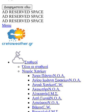
Διαφημιστειτε εδω
AD RESERVED SPACE
AD RESERVED SPACE
AD RESERVED SPACE
Menu
Σταθμοί
Όλοι οι σταθμοί
Νομός Χανίων
Άγιοι Πάντες
Ν.Ο.Α.
Αγίου Ιωάννη Σφακίων
Ν.Ο.Α.
Αγυιά Χανίων
C.W.
Ακρωτήρι
Ν.Ο.Α.
Αλικιανός
Ι.Μ.Σ.
Ασή Γωνιά
Ν.Ο.Α.
Ασκύφου
Ν.Ο.Α.
Βάμος
C.W.
Βουκολιές
Ι.Μ.Σ.