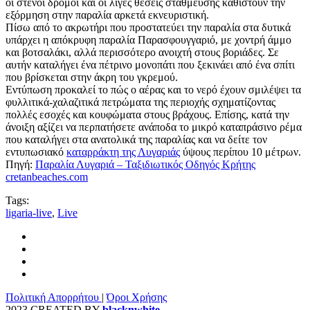
οι στενοί δρόμοι και οι λίγες θέσεις στάθμευσης καθιστούν την
εξόρμηση στην παραλία αρκετά εκνευριστική.
Πίσω από το ακρωτήρι που προστατεύει την παραλία στα δυτικά
υπάρχει η απόκρυφη παραλία Παρασφουγγαριό, με χοντρή άμμο
και βοτσαλάκι, αλλά περισσότερο ανοιχτή στους βοριάδες. Σε
αυτήν καταλήγει ένα πέτρινο μονοπάτι που ξεκινάει από ένα σπίτι
που βρίσκεται στην άκρη του γκρεμού.
Εντύπωση προκαλεί το πώς ο αέρας και το νερό έχουν σμιλέψει τα
φυλλιτικά-χαλαζιτικά πετρώματα της περιοχής σχηματίζοντας
πολλές εσοχές και κουφώματα στους βράχους. Επίσης, κατά την
άνοιξη αξίζει να περπατήσετε ανάποδα το μικρό καταπράσινο ρέμα
που καταλήγει στα ανατολικά της παραλίας και να δείτε τον
εντυπωσιακό
καταρράκτη της Λυγαριάς
ύψους περίπου 10 μέτρων.
Πηγή:
Παραλία Λυγαριά – Ταξιδιωτικός Οδηγός Κρήτης
cretanbeaches.com
Tags:
ligaria-live
,
Live
Πολιτική Απορρήτου
|
Όροι Χρήσης
2023 CREATED BY
blacknwhite