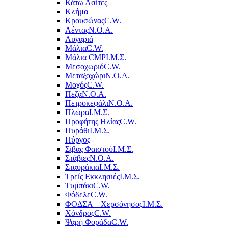
Κάτω Ασίτες
Κλήμα
Κρουσώνας
C.W.
Λέντας
Ν.Ο.Α.
Λυγαριά
Μάλια
C.W.
Μάλια CMP
Ι.Μ.Σ.
Μεσοχωριό
C.W.
Μεταξοχώρι
Ν.Ο.Α.
Μοχός
C.W.
Πεζά
Ν.Ο.Α.
Πετροκεφάλι
Ν.Ο.Α.
Πλώρα
Ι.Μ.Σ.
Προφήτης Ηλίας
C.W.
Πυράθι
Ι.Μ.Σ.
Πύργος
Σίβας Φαιστού
Ι.Μ.Σ.
Στάβιες
Ν.Ο.Α.
Σταυράκια
Ι.Μ.Σ.
Τρείς Εκκλησιές
Ι.Μ.Σ.
Τυμπάκι
C.W.
Φόδελε
C.W.
ΦΟΔΣΑ – Χερσόνησος
Ι.Μ.Σ.
Χόνδρος
C.W.
Ψαρή Φοράδα
C.W.