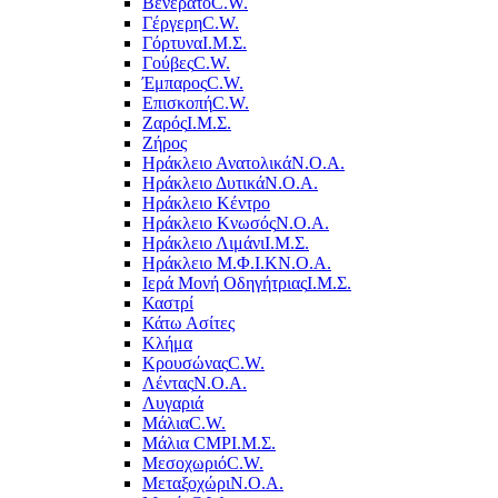
Βενεράτο
C.W.
Γέργερη
C.W.
Γόρτυνα
Ι.Μ.Σ.
Γούβες
C.W.
Έμπαρος
C.W.
Επισκοπή
C.W.
Ζαρός
Ι.Μ.Σ.
Ζήρος
Ηράκλειο Ανατολικά
Ν.Ο.Α.
Ηράκλειο Δυτικά
Ν.Ο.Α.
Ηράκλειο Κέντρο
Ηράκλειο Κνωσός
Ν.Ο.Α.
Ηράκλειο Λιμάνι
Ι.Μ.Σ.
Ηράκλειο Μ.Φ.Ι.Κ
Ν.Ο.Α.
Ιερά Μονή Οδηγήτριας
Ι.Μ.Σ.
Καστρί
Κάτω Ασίτες
Κλήμα
Κρουσώνας
C.W.
Λέντας
Ν.Ο.Α.
Λυγαριά
Μάλια
C.W.
Μάλια CMP
Ι.Μ.Σ.
Μεσοχωριό
C.W.
Μεταξοχώρι
Ν.Ο.Α.