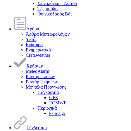
Σπιναλόγκα – Λασίθι
Τζερμιάδο
Φοινικόδασος Βάι
Άρθρα
Άρθρα Μετεωρολόγων
Υετός
Επίκαιρα
Ενημερωτικά
Cretaweather
Χρήσιμα
MeteoAlarm
Ραντάρ Πλοίων
Ραντάρ Πτήσεων
Μοντέλα Πρόγνωσης
Παγκόσμια
GFS
ECMWF
Περιοχικά
kairos.gr
Σύνδεσμοι