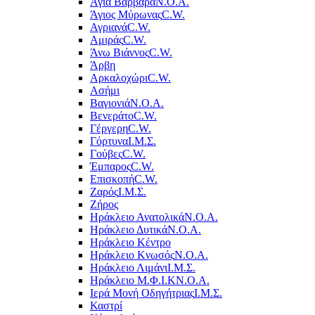
Αγία Βαρβάρα
Ν.Ο.Α.
Άγιος Μύρωνας
C.W.
Αγριανά
C.W.
Αμιράς
C.W.
Άνω Βιάννος
C.W.
Άρβη
Αρκαλοχώρι
C.W.
Ασήμι
Βαγιονιά
Ν.Ο.Α.
Βενεράτο
C.W.
Γέργερη
C.W.
Γόρτυνα
Ι.Μ.Σ.
Γούβες
C.W.
Έμπαρος
C.W.
Επισκοπή
C.W.
Ζαρός
Ι.Μ.Σ.
Ζήρος
Ηράκλειο Ανατολικά
Ν.Ο.Α.
Ηράκλειο Δυτικά
Ν.Ο.Α.
Ηράκλειο Κέντρο
Ηράκλειο Κνωσός
Ν.Ο.Α.
Ηράκλειο Λιμάνι
Ι.Μ.Σ.
Ηράκλειο Μ.Φ.Ι.Κ
Ν.Ο.Α.
Ιερά Μονή Οδηγήτριας
Ι.Μ.Σ.
Καστρί