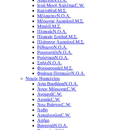
Αρμένοι
Ν.Ο.Α.
Ιερά Μονή Χαλέπας
C.W.
Καλλιθέα
Ι.Μ.Σ.
Μέλαμπες
Ν.Ο.Α.
Μέρωνας Αμαρίου
Ι.Μ.Σ.
Μπαλί
Ι.Μ.Σ.
Πλακιάς
Ν.Ο.Α.
Πλακιάς Σούδα
Ι.Μ.Σ.
Πλάτανος Αμαρίου
Ι.Μ.Σ.
Ρέθυμνο
Ν.Ο.Α.
Ρουσοσπίτι
Ν.Ο.Α.
Ρούστικα
Ν.Ο.Α.
Σπήλι
Ν.Ο.Α.
Φουρφουράς
Ι.Μ.Σ.
Φράγμα Ποταμών
Ν.Ο.Α.
Νομός Ηρακλείου
Αγία Βαρβάρα
Ν.Ο.Α.
Άγιος Μύρωνας
C.W.
Αγριανά
C.W.
Αμιράς
C.W.
Άνω Βιάννος
C.W.
Άρβη
Αρκαλοχώρι
C.W.
Ασήμι
Βαγιονιά
Ν.Ο.Α.