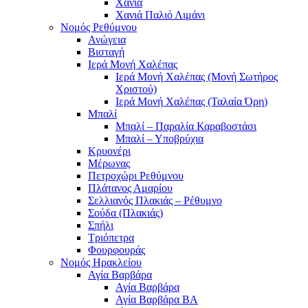
Χανιά
Χανιά Παλιό Λιμάνι
Νομός Ρεθύμνου
Ανώγεια
Βισταγή
Ιερά Μονή Χαλέπας
Ιερά Μονή Χαλέπας (Μονή Σωτήρος
Χριστού)
Ιερά Μονή Χαλέπας (Ταλαία Όρη)
Μπαλί
Μπαλί – Παραλία Καραβοστάσι
Μπαλί – Υποβρύχια
Κρυονέρι
Μέρωνας
Πετροχώρι Ρεθύμνου
Πλάτανος Αμαρίου
Σελλιανός Πλακιάς – Ρέθυμνο
Σούδα (Πλακιάς)
Σπήλι
Τριόπετρα
Φουρφουράς
Νομός Ηρακλείου
Αγία Βαρβάρα
Αγία Βαρβάρα
Αγία Βαρβάρα ΒΑ