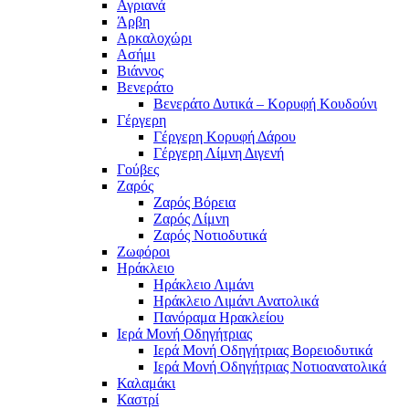
Αγριανά
Άρβη
Αρκαλοχώρι
Ασήμι
Βιάννος
Βενεράτο
Βενεράτο Δυτικά – Κορυφή Κουδούνι
Γέργερη
Γέργερη Κορυφή Δάρου
Γέργερη Λίμνη Διγενή
Γούβες
Ζαρός
Ζαρός Βόρεια
Ζαρός Λίμνη
Ζαρός Νοτιοδυτικά
Ζωφόροι
Ηράκλειο
Ηράκλειο Λιμάνι
Ηράκλειο Λιμάνι Ανατολικά
Πανόραμα Ηρακλείου
Ιερά Μονή Οδηγήτριας
Ιερά Μονή Οδηγήτριας Βορειοδυτικά
Ιερά Μονή Οδηγήτριας Νοτιοανατολικά
Καλαμάκι
Καστρί