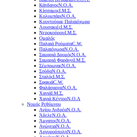
Κάνδανος
Ν.Ο.Α.
Κίσσαμος
Ι.Μ.Σ.
Κολυμπάρι
Ν.Ο.Α.
Κουντούρας Παλαιόχωρα
Λουσακιές
Ι.Μ.Σ.
Νεροκούρου
Ι.Μ.Σ.
Ομαλός
Παλαιά Ρούματα
C.W.
Παλαιόχωρα
Ν.Ο.Α.
Σαμαριά Δρυμός
Ν.Ο.Α.
Σαμαριά Φαράγγι
Ι.Μ.Σ.
Σέμπρωνας
Ν.Ο.Α.
Σούδα
Ν.Ο.Α.
Σταλός
Ι.Μ.Σ.
Σφακιά
C.W.
Φαλάσαρνα
Ν.Ο.Α.
Χανιά
Ι.Μ.Σ.
Χανιά Κέντρο
N.O.A
Νομός Ρεθύμνου
Αγίου Ανδρέα
Ν.Ο.Α.
Άδελε
Ν.Ο.Α.
Άμνατος
Ν.Ο.Α.
Ανώγεια
Ν.Ο.Α.
Αργυρούπολη
Ν.Ο.Α.