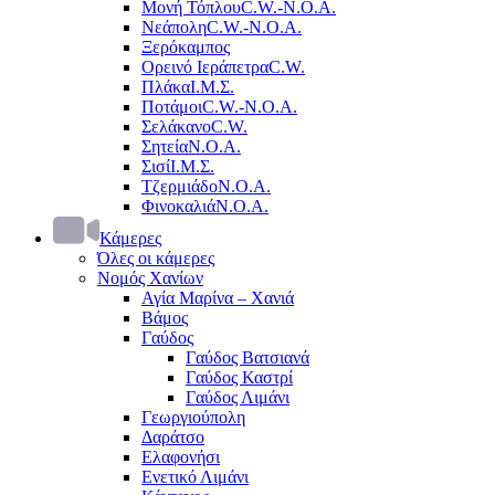
Μονή Τόπλου
C.W.-Ν.Ο.Α.
Νεάπολη
C.W.-Ν.Ο.Α.
Ξερόκαμπος
Ορεινό Ιεράπετρα
C.W.
Πλάκα
Ι.Μ.Σ.
Ποτάμοι
C.W.-Ν.Ο.Α.
Σελάκανο
C.W.
Σητεία
Ν.Ο.Α.
Σισί
Ι.Μ.Σ.
Τζερμιάδο
Ν.Ο.Α.
Φινοκαλιά
Ν.Ο.Α.
Κάμερες
Όλες οι κάμερες
Νομός Χανίων
Αγία Μαρίνα – Χανιά
Βάμος
Γαύδος
Γαύδος Βατσιανά
Γαύδος Καστρί
Γαύδος Λιμάνι
Γεωργιούπολη
Δαράτσο
Ελαφονήσι
Ενετικό Λιμάνι