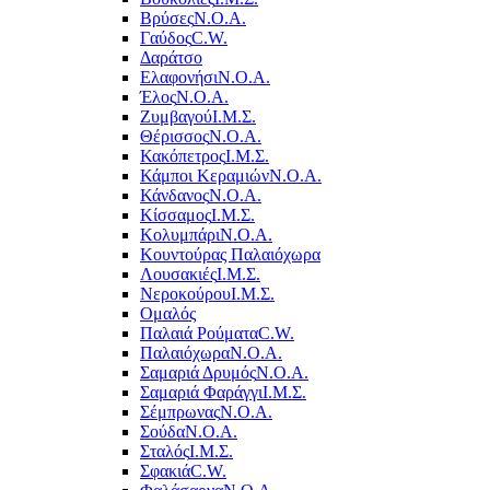
Βρύσες
Ν.Ο.Α.
Γαύδος
C.W.
Δαράτσο
Ελαφονήσι
Ν.Ο.Α.
Έλος
Ν.Ο.Α.
Ζυμβαγού
Ι.Μ.Σ.
Θέρισσος
Ν.Ο.Α.
Κακόπετρος
Ι.Μ.Σ.
Κάμποι Κεραμιών
Ν.Ο.Α.
Κάνδανος
Ν.Ο.Α.
Κίσσαμος
Ι.Μ.Σ.
Κολυμπάρι
Ν.Ο.Α.
Κουντούρας Παλαιόχωρα
Λουσακιές
Ι.Μ.Σ.
Νεροκούρου
Ι.Μ.Σ.
Ομαλός
Παλαιά Ρούματα
C.W.
Παλαιόχωρα
Ν.Ο.Α.
Σαμαριά Δρυμός
Ν.Ο.Α.
Σαμαριά Φαράγγι
Ι.Μ.Σ.
Σέμπρωνας
Ν.Ο.Α.
Σούδα
Ν.Ο.Α.
Σταλός
Ι.Μ.Σ.
Σφακιά
C.W.