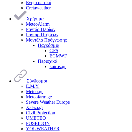
Ενημερωτικά
Cretaweather
Χρήσιμα
MeteoAlarm
Ραντάρ Πλοίων
Ραντάρ Πτήσεων
Μοντέλα Πρόγνωσης
Παγκόσμια
GFS
ECMWF
Περιοχικά
kairos.gr
Σύνδεσμοι
Ε.Μ.Υ.
Meteo.gr
Meteofarm.ge
Severe Weather Europe
Xalazi.gr
Civil Protection
UMETEO
POSEIDON
YOUWEATHER