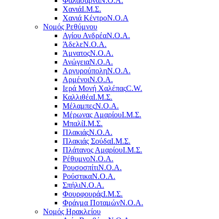
Φαλάσαρνα
Ν.Ο.Α.
Χανιά
Ι.Μ.Σ.
Χανιά Κέντρο
N.O.A
Νομός Ρεθύμνου
Αγίου Ανδρέα
Ν.Ο.Α.
Άδελε
Ν.Ο.Α.
Άμνατος
Ν.Ο.Α.
Ανώγεια
Ν.Ο.Α.
Αργυρούπολη
Ν.Ο.Α.
Αρμένοι
Ν.Ο.Α.
Ιερά Μονή Χαλέπας
C.W.
Καλλιθέα
Ι.Μ.Σ.
Μέλαμπες
Ν.Ο.Α.
Μέρωνας Αμαρίου
Ι.Μ.Σ.
Μπαλί
Ι.Μ.Σ.
Πλακιάς
Ν.Ο.Α.
Πλακιάς Σούδα
Ι.Μ.Σ.
Πλάτανος Αμαρίου
Ι.Μ.Σ.
Ρέθυμνο
Ν.Ο.Α.
Ρουσοσπίτι
Ν.Ο.Α.
Ρούστικα
Ν.Ο.Α.
Σπήλι
Ν.Ο.Α.
Φουρφουράς
Ι.Μ.Σ.
Φράγμα Ποταμών
Ν.Ο.Α.
Νομός Ηρακλείου