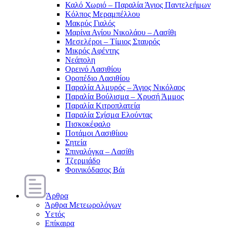
Καλό Χωριό – Παραλία Άγιος Παντελεήμων
Κόλπος Μεραμπέλλου
Μακρύς Γιαλός
Μαρίνα Αγίου Νικολάου – Λασίθι
Μεσελέροι – Τίμιος Σταυρός
Μικρός Αφέντης
Νεάπολη
Ορεινό Λασιθίου
Οροπέδιο Λασιθίου
Παραλία Αλμυρός – Άγιος Νικόλαος
Παραλία Βούλισμα – Χρυσή Άμμος
Παραλία Κιτροπλατεία
Παραλία Σχίσμα Ελούντας
Πισκοκέφαλο
Ποτάμοι Λασιθίιου
Σητεία
Σπιναλόγκα – Λασίθι
Τζερμιάδο
Φοινικόδασος Βάι
Άρθρα
Άρθρα Μετεωρολόγων
Υετός
Επίκαιρα