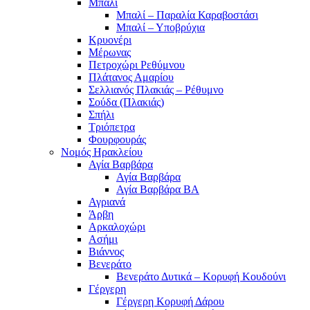
Μπαλί
Μπαλί – Παραλία Καραβοστάσι
Μπαλί – Υποβρύχια
Κρυονέρι
Μέρωνας
Πετροχώρι Ρεθύμνου
Πλάτανος Αμαρίου
Σελλιανός Πλακιάς – Ρέθυμνο
Σούδα (Πλακιάς)
Σπήλι
Τριόπετρα
Φουρφουράς
Νομός Ηρακλείου
Αγία Βαρβάρα
Αγία Βαρβάρα
Αγία Βαρβάρα ΒΑ
Αγριανά
Άρβη
Αρκαλοχώρι
Ασήμι
Βιάννος
Βενεράτο
Βενεράτο Δυτικά – Κορυφή Κουδούνι
Γέργερη
Γέργερη Κορυφή Δάρου