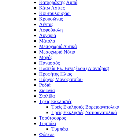
Καταρράκτης Αμπά
Κάτω Ασίτες
Κουτουλουφάρι
Κρουσώνας
Λέντας
Λοφούπολη
Λυγαριά
Μάταλα
Μεσοχωριό Δυτικά
Μεσοχωριό Νότια
Μοχός
Πανασσός
Πλατεία Ελ. Βενιζέλου (Λιοντάρια)
Προφήτης Ηλίας
Πύργος Μονοφατσίου
Ροδιά
Σιδωνία
Σταλίδα
Τρεις Εκκλησιές
Τρείς Εκκλησιές Βορειοανατολικά
Τρείς Εκκλησιές Νοτιοανατολικά
Τσούτσουρος
Τυμπάκι
Τυμπάκι
Φόδελε