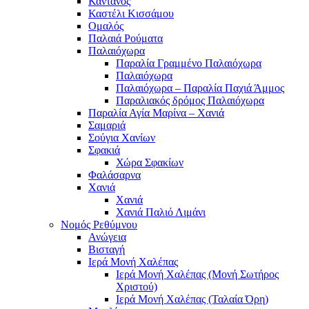
Κάντανος
Καστέλι Κισσάμου
Ομαλός
Παλαιά Ρούματα
Παλαιόχωρα
Παραλία Γραμμένο Παλαιόχωρα
Παλαιόχωρα
Παλαιόχωρα – Παραλία Παχιά Άμμος
Παραλιακός δρόμος Παλαιόχωρα
Παραλία Αγία Μαρίνα – Χανιά
Σαμαριά
Σούγια Χανίων
Σφακιά
Χώρα Σφακίων
Φαλάσαρνα
Χανιά
Χανιά
Χανιά Παλιό Λιμάνι
Νομός Ρεθύμνου
Ανώγεια
Βισταγή
Ιερά Μονή Χαλέπας
Ιερά Μονή Χαλέπας (Μονή Σωτήρος
Χριστού)
Ιερά Μονή Χαλέπας (Ταλαία Όρη)