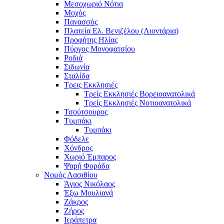
Μεσοχωριό Νότια
Μοχός
Πανασσός
Πλατεία Ελ. Βενιζέλου (Λιοντάρια)
Προφήτης Ηλίας
Πύργος Μονοφατσίου
Ροδιά
Σιδωνία
Σταλίδα
Τρεις Εκκλησιές
Τρείς Εκκλησιές Βορειοανατολικά
Τρείς Εκκλησιές Νοτιοανατολικά
Τσούτσουρος
Τυμπάκι
Τυμπάκι
Φόδελε
Χόνδρος
Χωριό Έμπαρος
Ψαρή Φοράδα
Νομός Λασιθίου
Άγιος Νικόλαος
Έξω Μουλιανά
Ζάκρος
Ζήρος
Ιεράπετρα