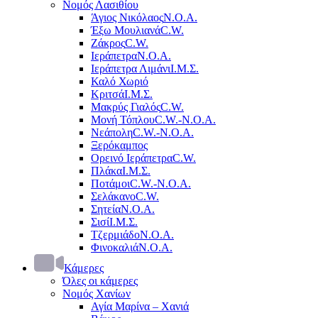
Νομός Λασιθίου
Άγιος Νικόλαος
Ν.Ο.Α.
Έξω Μουλιανά
C.W.
Ζάκρος
C.W.
Ιεράπετρα
Ν.Ο.Α.
Ιεράπετρα Λιμάνι
Ι.Μ.Σ.
Καλό Χωριό
Κριτσά
Ι.Μ.Σ.
Μακρύς Γιαλός
C.W.
Μονή Τόπλου
C.W.-Ν.Ο.Α.
Νεάπολη
C.W.-Ν.Ο.Α.
Ξερόκαμπος
Ορεινό Ιεράπετρα
C.W.
Πλάκα
Ι.Μ.Σ.
Ποτάμοι
C.W.-Ν.Ο.Α.
Σελάκανο
C.W.
Σητεία
Ν.Ο.Α.
Σισί
Ι.Μ.Σ.
Τζερμιάδο
Ν.Ο.Α.
Φινοκαλιά
Ν.Ο.Α.
Κάμερες
Όλες οι κάμερες
Νομός Χανίων
Αγία Μαρίνα – Χανιά