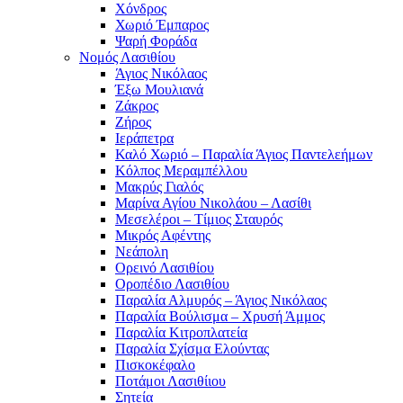
Χόνδρος
Χωριό Έμπαρος
Ψαρή Φοράδα
Νομός Λασιθίου
Άγιος Νικόλαος
Έξω Μουλιανά
Ζάκρος
Ζήρος
Ιεράπετρα
Καλό Χωριό – Παραλία Άγιος Παντελεήμων
Κόλπος Μεραμπέλλου
Μακρύς Γιαλός
Μαρίνα Αγίου Νικολάου – Λασίθι
Μεσελέροι – Τίμιος Σταυρός
Μικρός Αφέντης
Νεάπολη
Ορεινό Λασιθίου
Οροπέδιο Λασιθίου
Παραλία Αλμυρός – Άγιος Νικόλαος
Παραλία Βούλισμα – Χρυσή Άμμος
Παραλία Κιτροπλατεία
Παραλία Σχίσμα Ελούντας
Πισκοκέφαλο
Ποτάμοι Λασιθίιου
Σητεία