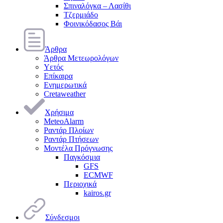
Σπιναλόγκα – Λασίθι
Τζερμιάδο
Φοινικόδασος Βάι
Άρθρα
Άρθρα Μετεωρολόγων
Υετός
Επίκαιρα
Ενημερωτικά
Cretaweather
Χρήσιμα
MeteoAlarm
Ραντάρ Πλοίων
Ραντάρ Πτήσεων
Μοντέλα Πρόγνωσης
Παγκόσμια
GFS
ECMWF
Περιοχικά
kairos.gr
Σύνδεσμοι