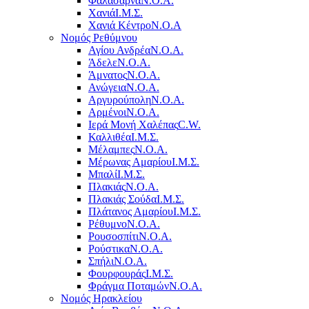
Φαλάσαρνα
Ν.Ο.Α.
Χανιά
Ι.Μ.Σ.
Χανιά Κέντρο
N.O.A
Νομός Ρεθύμνου
Αγίου Ανδρέα
Ν.Ο.Α.
Άδελε
Ν.Ο.Α.
Άμνατος
Ν.Ο.Α.
Ανώγεια
Ν.Ο.Α.
Αργυρούπολη
Ν.Ο.Α.
Αρμένοι
Ν.Ο.Α.
Ιερά Μονή Χαλέπας
C.W.
Καλλιθέα
Ι.Μ.Σ.
Μέλαμπες
Ν.Ο.Α.
Μέρωνας Αμαρίου
Ι.Μ.Σ.
Μπαλί
Ι.Μ.Σ.
Πλακιάς
Ν.Ο.Α.
Πλακιάς Σούδα
Ι.Μ.Σ.
Πλάτανος Αμαρίου
Ι.Μ.Σ.
Ρέθυμνο
Ν.Ο.Α.
Ρουσοσπίτι
Ν.Ο.Α.
Ρούστικα
Ν.Ο.Α.
Σπήλι
Ν.Ο.Α.
Φουρφουράς
Ι.Μ.Σ.
Φράγμα Ποταμών
Ν.Ο.Α.
Νομός Ηρακλείου