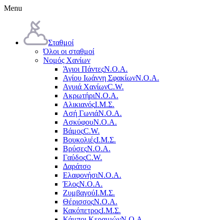
Menu
Σταθμοί
Όλοι οι σταθμοί
Νομός Χανίων
Άγιοι Πάντες
Ν.Ο.Α.
Αγίου Ιωάννη Σφακίων
Ν.Ο.Α.
Αγυιά Χανίων
C.W.
Ακρωτήρι
Ν.Ο.Α.
Αλικιανός
Ι.Μ.Σ.
Ασή Γωνιά
Ν.Ο.Α.
Ασκύφου
Ν.Ο.Α.
Βάμος
C.W.
Βουκολιές
Ι.Μ.Σ.
Βρύσες
Ν.Ο.Α.
Γαύδος
C.W.
Δαράτσο
Ελαφονήσι
Ν.Ο.Α.
Έλος
Ν.Ο.Α.
Ζυμβαγού
Ι.Μ.Σ.
Θέρισσος
Ν.Ο.Α.
Κακόπετρος
Ι.Μ.Σ.
Κάμποι Κεραμιών
Ν.Ο.Α.