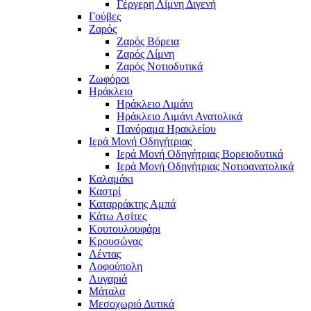
Γέργερη Λίμνη Διγενή
Γούβες
Ζαρός
Ζαρός Βόρεια
Ζαρός Λίμνη
Ζαρός Νοτιοδυτικά
Ζωφόροι
Ηράκλειο
Ηράκλειο Λιμάνι
Ηράκλειο Λιμάνι Ανατολικά
Πανόραμα Ηρακλείου
Ιερά Μονή Οδηγήτριας
Ιερά Μονή Οδηγήτριας Βορειοδυτικά
Ιερά Μονή Οδηγήτριας Νοτιοανατολικά
Καλαμάκι
Καστρί
Καταρράκτης Αμπά
Κάτω Ασίτες
Κουτουλουφάρι
Κρουσώνας
Λέντας
Λοφούπολη
Λυγαριά
Μάταλα
Μεσοχωριό Δυτικά