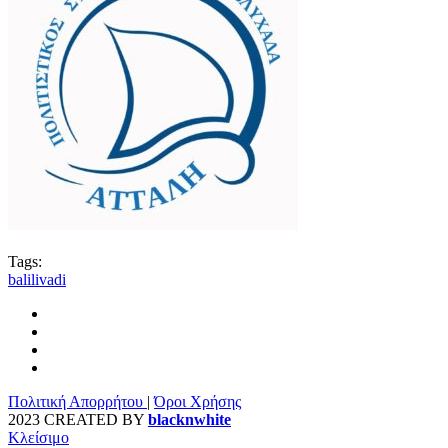
Tags:
balilivadi
Πολιτική Απορρήτου
|
Όροι Χρήσης
2023 CREATED BY
blacknwhite
Κλείσιμο