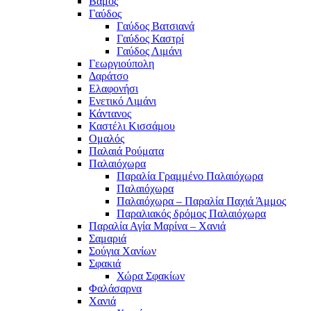
Βάμος
Γαύδος
Γαύδος Βατσιανά
Γαύδος Καστρί
Γαύδος Λιμάνι
Γεωργιούπολη
Δαράτσο
Ελαφονήσι
Ενετικό Λιμάνι
Κάντανος
Καστέλι Κισσάμου
Ομαλός
Παλαιά Ρούματα
Παλαιόχωρα
Παραλία Γραμμένο Παλαιόχωρα
Παλαιόχωρα
Παλαιόχωρα – Παραλία Παχιά Άμμος
Παραλιακός δρόμος Παλαιόχωρα
Παραλία Αγία Μαρίνα – Χανιά
Σαμαριά
Σούγια Χανίων
Σφακιά
Χώρα Σφακίων
Φαλάσαρνα
Χανιά