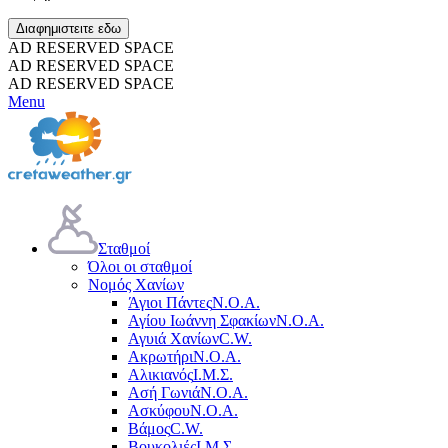
Διαφημιστειτε εδω
AD RESERVED SPACE
AD RESERVED SPACE
AD RESERVED SPACE
Menu
Σταθμοί
Όλοι οι σταθμοί
Νομός Χανίων
Άγιοι Πάντες
Ν.Ο.Α.
Αγίου Ιωάννη Σφακίων
Ν.Ο.Α.
Αγυιά Χανίων
C.W.
Ακρωτήρι
Ν.Ο.Α.
Αλικιανός
Ι.Μ.Σ.
Ασή Γωνιά
Ν.Ο.Α.
Ασκύφου
Ν.Ο.Α.
Βάμος
C.W.
Βουκολιές
Ι.Μ.Σ.