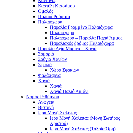
Κάντανος
Καστέλι Κισσάμου
Ομαλός
Παλαιά Ρούματα
Παλαιόχωρα
Παραλία Γραμμένο Παλαιόχωρα
Παλαιόχωρα
Παλαιόχωρα – Παραλία Παχιά Άμμος
Παραλιακός δρόμος Παλαιόχωρα
Παραλία Αγία Μαρίνα – Χανιά
Σαμαριά
Σούγια Χανίων
Σφακιά
Χώρα Σφακίων
Φαλάσαρνα
Χανιά
Χανιά
Χανιά Παλιό Λιμάνι
Νομός Ρεθύμνου
Ανώγεια
Βισταγή
Ιερά Μονή Χαλέπας
Ιερά Μονή Χαλέπας (Μονή Σωτήρος
Χριστού)
Ιερά Μονή Χαλέπας (Ταλαία Όρη)