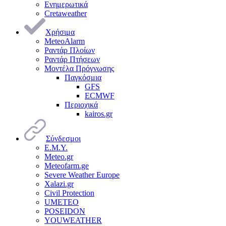
Ενημερωτικά
Cretaweather
Χρήσιμα
MeteoAlarm
Ραντάρ Πλοίων
Ραντάρ Πτήσεων
Μοντέλα Πρόγνωσης
Παγκόσμια
GFS
ECMWF
Περιοχικά
kairos.gr
Σύνδεσμοι
Ε.Μ.Υ.
Meteo.gr
Meteofarm.ge
Severe Weather Europe
Xalazi.gr
Civil Protection
UMETEO
POSEIDON
YOUWEATHER