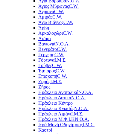
Αγία Βαρβάρα
Ν.Ο.Α.
Άγιος Μύρωνας
C.W.
Αγριανά
C.W.
Αμιράς
C.W.
Άνω Βιάννος
C.W.
Άρβη
Αρκαλοχώρι
C.W.
Ασήμι
Βαγιονιά
Ν.Ο.Α.
Βενεράτο
C.W.
Γέργερη
C.W.
Γόρτυνα
Ι.Μ.Σ.
Γούβες
C.W.
Έμπαρος
C.W.
Επισκοπή
C.W.
Ζαρός
Ι.Μ.Σ.
Ζήρος
Ηράκλειο Ανατολικά
Ν.Ο.Α.
Ηράκλειο Δυτικά
Ν.Ο.Α.
Ηράκλειο Κέντρο
Ηράκλειο Κνωσός
Ν.Ο.Α.
Ηράκλειο Λιμάνι
Ι.Μ.Σ.
Ηράκλειο Μ.Φ.Ι.Κ
Ν.Ο.Α.
Ιερά Μονή Οδηγήτριας
Ι.Μ.Σ.
Καστρί