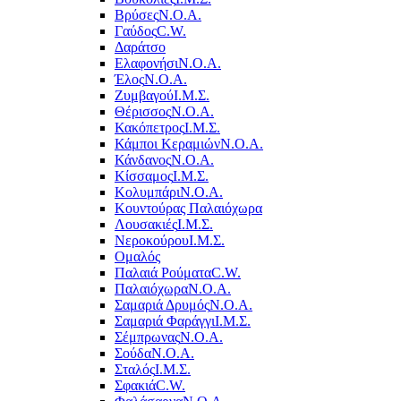
Βρύσες
Ν.Ο.Α.
Γαύδος
C.W.
Δαράτσο
Ελαφονήσι
Ν.Ο.Α.
Έλος
Ν.Ο.Α.
Ζυμβαγού
Ι.Μ.Σ.
Θέρισσος
Ν.Ο.Α.
Κακόπετρος
Ι.Μ.Σ.
Κάμποι Κεραμιών
Ν.Ο.Α.
Κάνδανος
Ν.Ο.Α.
Κίσσαμος
Ι.Μ.Σ.
Κολυμπάρι
Ν.Ο.Α.
Κουντούρας Παλαιόχωρα
Λουσακιές
Ι.Μ.Σ.
Νεροκούρου
Ι.Μ.Σ.
Ομαλός
Παλαιά Ρούματα
C.W.
Παλαιόχωρα
Ν.Ο.Α.
Σαμαριά Δρυμός
Ν.Ο.Α.
Σαμαριά Φαράγγι
Ι.Μ.Σ.
Σέμπρωνας
Ν.Ο.Α.
Σούδα
Ν.Ο.Α.
Σταλός
Ι.Μ.Σ.
Σφακιά
C.W.