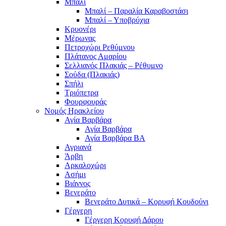
Μπαλί
Μπαλί – Παραλία Καραβοστάσι
Μπαλί – Υποβρύχια
Κρυονέρι
Μέρωνας
Πετροχώρι Ρεθύμνου
Πλάτανος Αμαρίου
Σελλιανός Πλακιάς – Ρέθυμνο
Σούδα (Πλακιάς)
Σπήλι
Τριόπετρα
Φουρφουράς
Νομός Ηρακλείου
Αγία Βαρβάρα
Αγία Βαρβάρα
Αγία Βαρβάρα ΒΑ
Αγριανά
Άρβη
Αρκαλοχώρι
Ασήμι
Βιάννος
Βενεράτο
Βενεράτο Δυτικά – Κορυφή Κουδούνι
Γέργερη
Γέργερη Κορυφή Δάρου