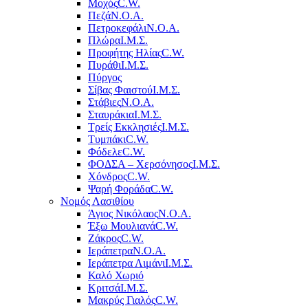
Μοχός
C.W.
Πεζά
Ν.Ο.Α.
Πετροκεφάλι
Ν.Ο.Α.
Πλώρα
Ι.Μ.Σ.
Προφήτης Ηλίας
C.W.
Πυράθι
Ι.Μ.Σ.
Πύργος
Σίβας Φαιστού
Ι.Μ.Σ.
Στάβιες
Ν.Ο.Α.
Σταυράκια
Ι.Μ.Σ.
Τρείς Εκκλησιές
Ι.Μ.Σ.
Τυμπάκι
C.W.
Φόδελε
C.W.
ΦΟΔΣΑ – Χερσόνησος
Ι.Μ.Σ.
Χόνδρος
C.W.
Ψαρή Φοράδα
C.W.
Νομός Λασιθίου
Άγιος Νικόλαος
Ν.Ο.Α.
Έξω Μουλιανά
C.W.
Ζάκρος
C.W.
Ιεράπετρα
Ν.Ο.Α.
Ιεράπετρα Λιμάνι
Ι.Μ.Σ.
Καλό Χωριό
Κριτσά
Ι.Μ.Σ.
Μακρύς Γιαλός
C.W.