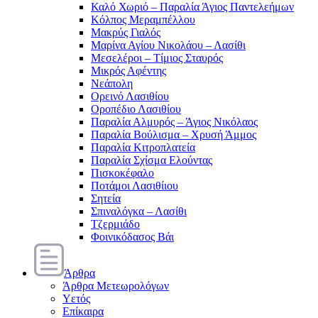
Καλό Χωριό – Παραλία Άγιος Παντελεήμων
Κόλπος Μεραμπέλλου
Μακρύς Γιαλός
Μαρίνα Αγίου Νικολάου – Λασίθι
Μεσελέροι – Τίμιος Σταυρός
Μικρός Αφέντης
Νεάπολη
Ορεινό Λασιθίου
Οροπέδιο Λασιθίου
Παραλία Αλμυρός – Άγιος Νικόλαος
Παραλία Βούλισμα – Χρυσή Άμμος
Παραλία Κιτροπλατεία
Παραλία Σχίσμα Ελούντας
Πισκοκέφαλο
Ποτάμοι Λασιθίιου
Σητεία
Σπιναλόγκα – Λασίθι
Τζερμιάδο
Φοινικόδασος Βάι
Άρθρα
Άρθρα Μετεωρολόγων
Υετός
Επίκαιρα