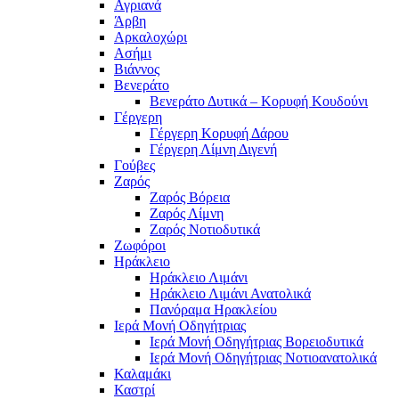
Αγριανά
Άρβη
Αρκαλοχώρι
Ασήμι
Βιάννος
Βενεράτο
Βενεράτο Δυτικά – Κορυφή Κουδούνι
Γέργερη
Γέργερη Κορυφή Δάρου
Γέργερη Λίμνη Διγενή
Γούβες
Ζαρός
Ζαρός Βόρεια
Ζαρός Λίμνη
Ζαρός Νοτιοδυτικά
Ζωφόροι
Ηράκλειο
Ηράκλειο Λιμάνι
Ηράκλειο Λιμάνι Ανατολικά
Πανόραμα Ηρακλείου
Ιερά Μονή Οδηγήτριας
Ιερά Μονή Οδηγήτριας Βορειοδυτικά
Ιερά Μονή Οδηγήτριας Νοτιοανατολικά
Καλαμάκι
Καστρί