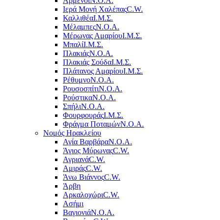
Αρμένοι
Ν.Ο.Α.
Ιερά Μονή Χαλέπας
C.W.
Καλλιθέα
Ι.Μ.Σ.
Μέλαμπες
Ν.Ο.Α.
Μέρωνας Αμαρίου
Ι.Μ.Σ.
Μπαλί
Ι.Μ.Σ.
Πλακιάς
Ν.Ο.Α.
Πλακιάς Σούδα
Ι.Μ.Σ.
Πλάτανος Αμαρίου
Ι.Μ.Σ.
Ρέθυμνο
Ν.Ο.Α.
Ρουσοσπίτι
Ν.Ο.Α.
Ρούστικα
Ν.Ο.Α.
Σπήλι
Ν.Ο.Α.
Φουρφουράς
Ι.Μ.Σ.
Φράγμα Ποταμών
Ν.Ο.Α.
Νομός Ηρακλείου
Αγία Βαρβάρα
Ν.Ο.Α.
Άγιος Μύρωνας
C.W.
Αγριανά
C.W.
Αμιράς
C.W.
Άνω Βιάννος
C.W.
Άρβη
Αρκαλοχώρι
C.W.
Ασήμι
Βαγιονιά
Ν.Ο.Α.