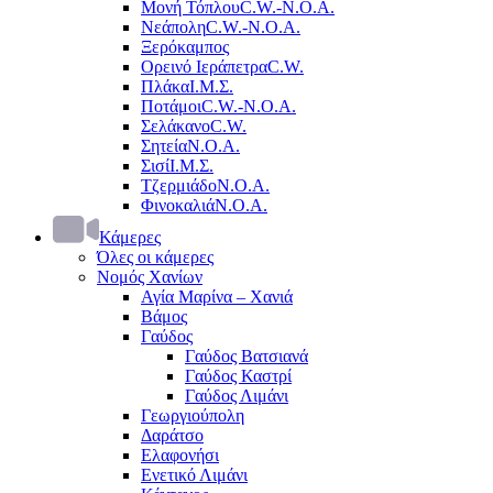
Μονή Τόπλου
C.W.-Ν.Ο.Α.
Νεάπολη
C.W.-Ν.Ο.Α.
Ξερόκαμπος
Ορεινό Ιεράπετρα
C.W.
Πλάκα
Ι.Μ.Σ.
Ποτάμοι
C.W.-Ν.Ο.Α.
Σελάκανο
C.W.
Σητεία
Ν.Ο.Α.
Σισί
Ι.Μ.Σ.
Τζερμιάδο
Ν.Ο.Α.
Φινοκαλιά
Ν.Ο.Α.
Κάμερες
Όλες οι κάμερες
Νομός Χανίων
Αγία Μαρίνα – Χανιά
Βάμος
Γαύδος
Γαύδος Βατσιανά
Γαύδος Καστρί
Γαύδος Λιμάνι
Γεωργιούπολη
Δαράτσο
Ελαφονήσι
Ενετικό Λιμάνι