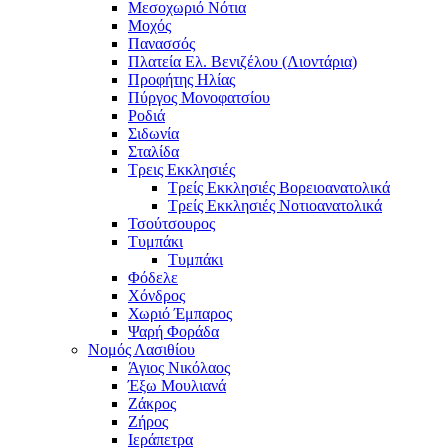
Μεσοχωριό Νότια
Μοχός
Πανασσός
Πλατεία Ελ. Βενιζέλου (Λιοντάρια)
Προφήτης Ηλίας
Πύργος Μονοφατσίου
Ροδιά
Σιδωνία
Σταλίδα
Τρεις Εκκλησιές
Τρείς Εκκλησιές Βορειοανατολικά
Τρείς Εκκλησιές Νοτιοανατολικά
Τσούτσουρος
Τυμπάκι
Τυμπάκι
Φόδελε
Χόνδρος
Χωριό Έμπαρος
Ψαρή Φοράδα
Νομός Λασιθίου
Άγιος Νικόλαος
Έξω Μουλιανά
Ζάκρος
Ζήρος
Ιεράπετρα