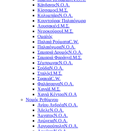
Κάνδανος
Ν.Ο.Α.
Κίσσαμος
Ι.Μ.Σ.
Κολυμπάρι
Ν.Ο.Α.
Κουντούρας Παλαιόχωρα
Λουσακιές
Ι.Μ.Σ.
Νεροκούρου
Ι.Μ.Σ.
Ομαλός
Παλαιά Ρούματα
C.W.
Παλαιόχωρα
Ν.Ο.Α.
Σαμαριά Δρυμός
Ν.Ο.Α.
Σαμαριά Φαράγγι
Ι.Μ.Σ.
Σέμπρωνας
Ν.Ο.Α.
Σούδα
Ν.Ο.Α.
Σταλός
Ι.Μ.Σ.
Σφακιά
C.W.
Φαλάσαρνα
Ν.Ο.Α.
Χανιά
Ι.Μ.Σ.
Χανιά Κέντρο
N.O.A
Νομός Ρεθύμνου
Αγίου Ανδρέα
Ν.Ο.Α.
Άδελε
Ν.Ο.Α.
Άμνατος
Ν.Ο.Α.
Ανώγεια
Ν.Ο.Α.
Αργυρούπολη
Ν.Ο.Α.