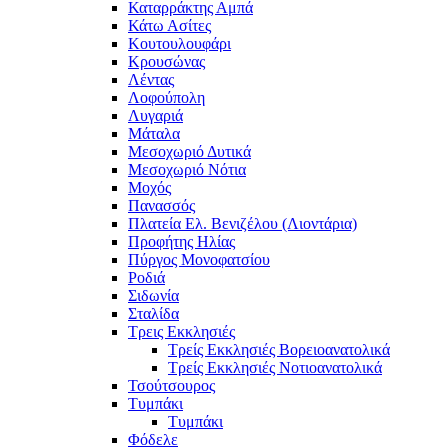
Καταρράκτης Αμπά
Κάτω Ασίτες
Κουτουλουφάρι
Κρουσώνας
Λέντας
Λοφούπολη
Λυγαριά
Μάταλα
Μεσοχωριό Δυτικά
Μεσοχωριό Νότια
Μοχός
Πανασσός
Πλατεία Ελ. Βενιζέλου (Λιοντάρια)
Προφήτης Ηλίας
Πύργος Μονοφατσίου
Ροδιά
Σιδωνία
Σταλίδα
Τρεις Εκκλησιές
Τρείς Εκκλησιές Βορειοανατολικά
Τρείς Εκκλησιές Νοτιοανατολικά
Τσούτσουρος
Τυμπάκι
Τυμπάκι
Φόδελε