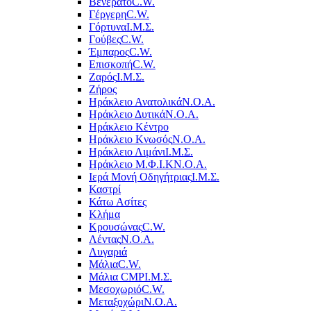
Βενεράτο
C.W.
Γέργερη
C.W.
Γόρτυνα
Ι.Μ.Σ.
Γούβες
C.W.
Έμπαρος
C.W.
Επισκοπή
C.W.
Ζαρός
Ι.Μ.Σ.
Ζήρος
Ηράκλειο Ανατολικά
Ν.Ο.Α.
Ηράκλειο Δυτικά
Ν.Ο.Α.
Ηράκλειο Κέντρο
Ηράκλειο Κνωσός
Ν.Ο.Α.
Ηράκλειο Λιμάνι
Ι.Μ.Σ.
Ηράκλειο Μ.Φ.Ι.Κ
Ν.Ο.Α.
Ιερά Μονή Οδηγήτριας
Ι.Μ.Σ.
Καστρί
Κάτω Ασίτες
Κλήμα
Κρουσώνας
C.W.
Λέντας
Ν.Ο.Α.
Λυγαριά
Μάλια
C.W.
Μάλια CMP
Ι.Μ.Σ.
Μεσοχωριό
C.W.
Μεταξοχώρι
Ν.Ο.Α.