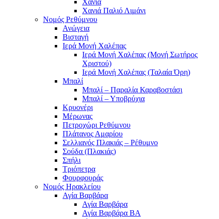
Χανιά
Χανιά Παλιό Λιμάνι
Νομός Ρεθύμνου
Ανώγεια
Βισταγή
Ιερά Μονή Χαλέπας
Ιερά Μονή Χαλέπας (Μονή Σωτήρος
Χριστού)
Ιερά Μονή Χαλέπας (Ταλαία Όρη)
Μπαλί
Μπαλί – Παραλία Καραβοστάσι
Μπαλί – Υποβρύχια
Κρυονέρι
Μέρωνας
Πετροχώρι Ρεθύμνου
Πλάτανος Αμαρίου
Σελλιανός Πλακιάς – Ρέθυμνο
Σούδα (Πλακιάς)
Σπήλι
Τριόπετρα
Φουρφουράς
Νομός Ηρακλείου
Αγία Βαρβάρα
Αγία Βαρβάρα
Αγία Βαρβάρα ΒΑ