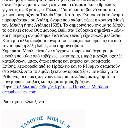
συνδεδεμένη με την πόλη στην οποία σταματούσε ο θρυλικός
γίγαντας της Κρήτης, ο Τάλως. Γι’αυτό και τα βουνά νότια του
χωριού ονομάζονται Ταλαία Όρη. Κατά την Ενετοκρατία το όνομα
παραφράστηκε σε Ατάλη, όνομα που ακόμη φέρει η κοντινή Μονή
του Μπαλή ή της Ατάλης (1635). Το σημερινό του όνομα το Μπαλί
το οφείλει στους Οθωμανούς. Balli στα Τούρκικα σημαίνει «μέλι»
και η περιοχή ονομάστηκε έτσι ίσως επειδή είχε πολλά μελίσσια.
Κατά μια άλλη άποψη το όνομα του ψαροχωρίου προέρχεται από
την τουρκική λέξη ballik, που σημαίνει ψάρι.
Σήμερα το Μπαλί είναι ένα σύγχρονο τουριστικό θέρετρο, με
μεγάλη ποικιλία από ταβέρνες, εστιατόρια, μικρά μαγαζιά, σχολές
καταδύσεων, μπαρ, όπως επίσης και ιατρείο και φαρμακείο.
Επίσης, λεωφορεία από το Ηράκλειο και το Ρέθυμνο σταματούν
στο Μπαλί. Από το λιμάνι ξεκινούν κρουαζιέρες με καΐκι για το
Ρέθυμνο, οι οποίες περνούν από μια μοναδική ακτογραμμή με
πανέμορφες σπηλιές και σχηματισμούς βράχων.
Πηγή:
Ταξιδιωτικός Οδηγός Κρήτης – Παραλίες Μπαλίου
cretanbeaches.com
Ιδιοκτησία - Φιλοξενία