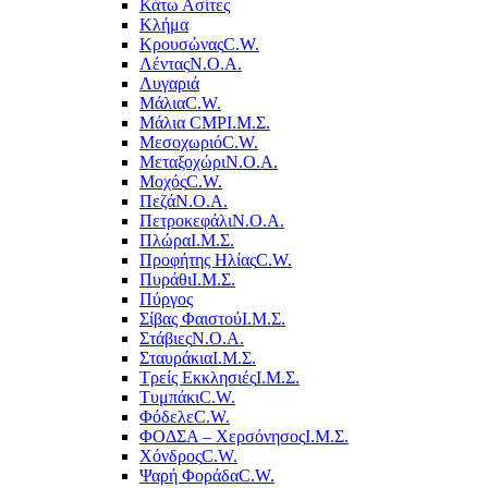
Κάτω Ασίτες
Κλήμα
Κρουσώνας
C.W.
Λέντας
Ν.Ο.Α.
Λυγαριά
Μάλια
C.W.
Μάλια CMP
Ι.Μ.Σ.
Μεσοχωριό
C.W.
Μεταξοχώρι
Ν.Ο.Α.
Μοχός
C.W.
Πεζά
Ν.Ο.Α.
Πετροκεφάλι
Ν.Ο.Α.
Πλώρα
Ι.Μ.Σ.
Προφήτης Ηλίας
C.W.
Πυράθι
Ι.Μ.Σ.
Πύργος
Σίβας Φαιστού
Ι.Μ.Σ.
Στάβιες
Ν.Ο.Α.
Σταυράκια
Ι.Μ.Σ.
Τρείς Εκκλησιές
Ι.Μ.Σ.
Τυμπάκι
C.W.
Φόδελε
C.W.
ΦΟΔΣΑ – Χερσόνησος
Ι.Μ.Σ.
Χόνδρος
C.W.
Ψαρή Φοράδα
C.W.