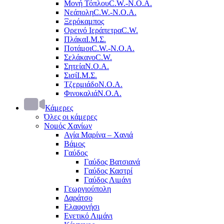
Μονή Τόπλου
C.W.-Ν.Ο.Α.
Νεάπολη
C.W.-Ν.Ο.Α.
Ξερόκαμπος
Ορεινό Ιεράπετρα
C.W.
Πλάκα
Ι.Μ.Σ.
Ποτάμοι
C.W.-Ν.Ο.Α.
Σελάκανο
C.W.
Σητεία
Ν.Ο.Α.
Σισί
Ι.Μ.Σ.
Τζερμιάδο
Ν.Ο.Α.
Φινοκαλιά
Ν.Ο.Α.
Κάμερες
Όλες οι κάμερες
Νομός Χανίων
Αγία Μαρίνα – Χανιά
Βάμος
Γαύδος
Γαύδος Βατσιανά
Γαύδος Καστρί
Γαύδος Λιμάνι
Γεωργιούπολη
Δαράτσο
Ελαφονήσι
Ενετικό Λιμάνι