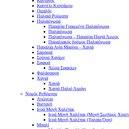
Κάντανος
Καστέλι Κισσάμου
Ομαλός
Παλαιά Ρούματα
Παλαιόχωρα
Παραλία Γραμμένο Παλαιόχωρα
Παλαιόχωρα
Παλαιόχωρα – Παραλία Παχιά Άμμος
Παραλιακός δρόμος Παλαιόχωρα
Παραλία Αγία Μαρίνα – Χανιά
Σαμαριά
Σούγια Χανίων
Σφακιά
Χώρα Σφακίων
Φαλάσαρνα
Χανιά
Χανιά
Χανιά Παλιό Λιμάνι
Νομός Ρεθύμνου
Ανώγεια
Βισταγή
Ιερά Μονή Χαλέπας
Ιερά Μονή Χαλέπας (Μονή Σωτήρος Χριστ
Ιερά Μονή Χαλέπας (Ταλαία Όρη)
Μπαλί