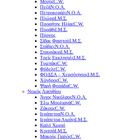
Μοχός
C.W.
Πεζά
Ν.Ο.Α.
Πετροκεφάλι
Ν.Ο.Α.
Πλώρα
Ι.Μ.Σ.
Προφήτης Ηλίας
C.W.
Πυράθι
Ι.Μ.Σ.
Πύργος
Σίβας Φαιστού
Ι.Μ.Σ.
Στάβιες
Ν.Ο.Α.
Σταυράκια
Ι.Μ.Σ.
Τρείς Εκκλησιές
Ι.Μ.Σ.
Τυμπάκι
C.W.
Φόδελε
C.W.
ΦΟΔΣΑ – Χερσόνησος
Ι.Μ.Σ.
Χόνδρος
C.W.
Ψαρή Φοράδα
C.W.
Νομός Λασιθίου
Άγιος Νικόλαος
Ν.Ο.Α.
Έξω Μουλιανά
C.W.
Ζάκρος
C.W.
Ιεράπετρα
Ν.Ο.Α.
Ιεράπετρα Λιμάνι
Ι.Μ.Σ.
Καλό Χωριό
Κριτσά
Ι.Μ.Σ.
Μακρύς Γιαλός
C.W.