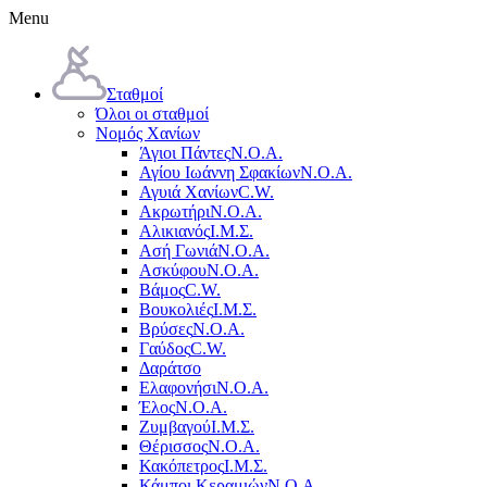
Menu
Σταθμοί
Όλοι οι σταθμοί
Νομός Χανίων
Άγιοι Πάντες
Ν.Ο.Α.
Αγίου Ιωάννη Σφακίων
Ν.Ο.Α.
Αγυιά Χανίων
C.W.
Ακρωτήρι
Ν.Ο.Α.
Αλικιανός
Ι.Μ.Σ.
Ασή Γωνιά
Ν.Ο.Α.
Ασκύφου
Ν.Ο.Α.
Βάμος
C.W.
Βουκολιές
Ι.Μ.Σ.
Βρύσες
Ν.Ο.Α.
Γαύδος
C.W.
Δαράτσο
Ελαφονήσι
Ν.Ο.Α.
Έλος
Ν.Ο.Α.
Ζυμβαγού
Ι.Μ.Σ.
Θέρισσος
Ν.Ο.Α.
Κακόπετρος
Ι.Μ.Σ.
Κάμποι Κεραμιών
Ν.Ο.Α.