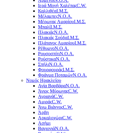
Αρμένοι
Ν.Ο.Α.
Ιερά Μονή Χαλέπας
C.W.
Καλλιθέα
Ι.Μ.Σ.
Μέλαμπες
Ν.Ο.Α.
Μέρωνας Αμαρίου
Ι.Μ.Σ.
Μπαλί
Ι.Μ.Σ.
Πλακιάς
Ν.Ο.Α.
Πλακιάς Σούδα
Ι.Μ.Σ.
Πλάτανος Αμαρίου
Ι.Μ.Σ.
Ρέθυμνο
Ν.Ο.Α.
Ρουσοσπίτι
Ν.Ο.Α.
Ρούστικα
Ν.Ο.Α.
Σπήλι
Ν.Ο.Α.
Φουρφουράς
Ι.Μ.Σ.
Φράγμα Ποταμών
Ν.Ο.Α.
Νομός Ηρακλείου
Αγία Βαρβάρα
Ν.Ο.Α.
Άγιος Μύρωνας
C.W.
Αγριανά
C.W.
Αμιράς
C.W.
Άνω Βιάννος
C.W.
Άρβη
Αρκαλοχώρι
C.W.
Ασήμι
Βαγιονιά
Ν.Ο.Α.