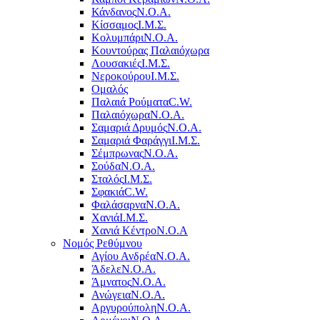
Κάνδανος
Ν.Ο.Α.
Κίσσαμος
Ι.Μ.Σ.
Κολυμπάρι
Ν.Ο.Α.
Κουντούρας Παλαιόχωρα
Λουσακιές
Ι.Μ.Σ.
Νεροκούρου
Ι.Μ.Σ.
Ομαλός
Παλαιά Ρούματα
C.W.
Παλαιόχωρα
Ν.Ο.Α.
Σαμαριά Δρυμός
Ν.Ο.Α.
Σαμαριά Φαράγγι
Ι.Μ.Σ.
Σέμπρωνας
Ν.Ο.Α.
Σούδα
Ν.Ο.Α.
Σταλός
Ι.Μ.Σ.
Σφακιά
C.W.
Φαλάσαρνα
Ν.Ο.Α.
Χανιά
Ι.Μ.Σ.
Χανιά Κέντρο
N.O.A
Νομός Ρεθύμνου
Αγίου Ανδρέα
Ν.Ο.Α.
Άδελε
Ν.Ο.Α.
Άμνατος
Ν.Ο.Α.
Ανώγεια
Ν.Ο.Α.
Αργυρούπολη
Ν.Ο.Α.