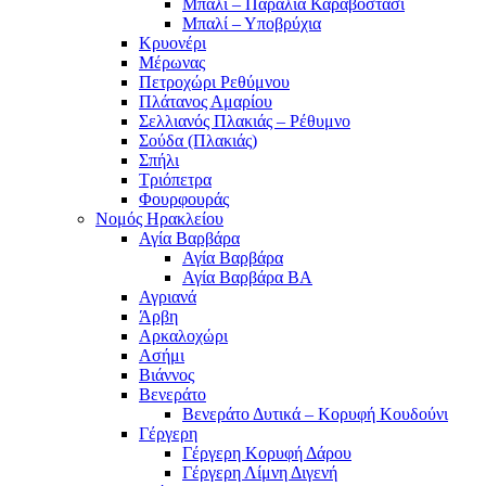
Μπαλί – Παραλία Καραβοστάσι
Μπαλί – Υποβρύχια
Κρυονέρι
Μέρωνας
Πετροχώρι Ρεθύμνου
Πλάτανος Αμαρίου
Σελλιανός Πλακιάς – Ρέθυμνο
Σούδα (Πλακιάς)
Σπήλι
Τριόπετρα
Φουρφουράς
Νομός Ηρακλείου
Αγία Βαρβάρα
Αγία Βαρβάρα
Αγία Βαρβάρα ΒΑ
Αγριανά
Άρβη
Αρκαλοχώρι
Ασήμι
Βιάννος
Βενεράτο
Βενεράτο Δυτικά – Κορυφή Κουδούνι
Γέργερη
Γέργερη Κορυφή Δάρου
Γέργερη Λίμνη Διγενή