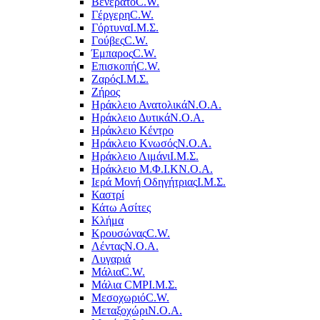
Βενεράτο
C.W.
Γέργερη
C.W.
Γόρτυνα
Ι.Μ.Σ.
Γούβες
C.W.
Έμπαρος
C.W.
Επισκοπή
C.W.
Ζαρός
Ι.Μ.Σ.
Ζήρος
Ηράκλειο Ανατολικά
Ν.Ο.Α.
Ηράκλειο Δυτικά
Ν.Ο.Α.
Ηράκλειο Κέντρο
Ηράκλειο Κνωσός
Ν.Ο.Α.
Ηράκλειο Λιμάνι
Ι.Μ.Σ.
Ηράκλειο Μ.Φ.Ι.Κ
Ν.Ο.Α.
Ιερά Μονή Οδηγήτριας
Ι.Μ.Σ.
Καστρί
Κάτω Ασίτες
Κλήμα
Κρουσώνας
C.W.
Λέντας
Ν.Ο.Α.
Λυγαριά
Μάλια
C.W.
Μάλια CMP
Ι.Μ.Σ.
Μεσοχωριό
C.W.
Μεταξοχώρι
Ν.Ο.Α.