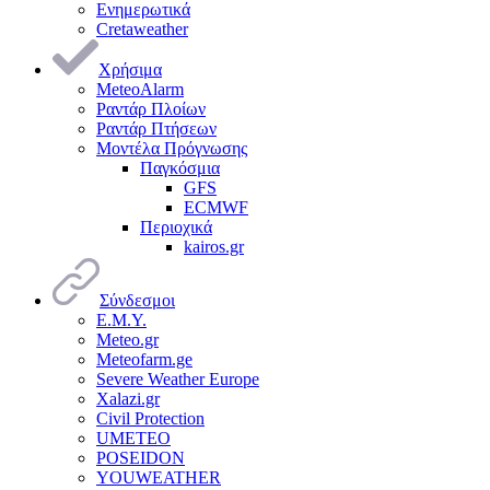
Ενημερωτικά
Cretaweather
Χρήσιμα
MeteoAlarm
Ραντάρ Πλοίων
Ραντάρ Πτήσεων
Μοντέλα Πρόγνωσης
Παγκόσμια
GFS
ECMWF
Περιοχικά
kairos.gr
Σύνδεσμοι
Ε.Μ.Υ.
Meteo.gr
Meteofarm.ge
Severe Weather Europe
Xalazi.gr
Civil Protection
UMETEO
POSEIDON
YOUWEATHER