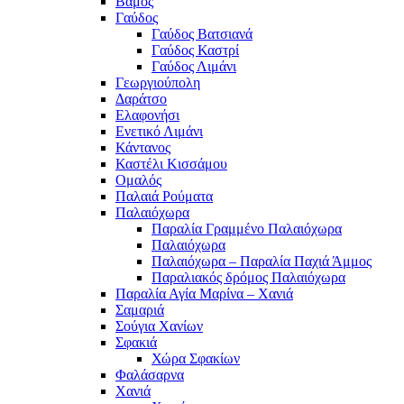
Βάμος
Γαύδος
Γαύδος Βατσιανά
Γαύδος Καστρί
Γαύδος Λιμάνι
Γεωργιούπολη
Δαράτσο
Ελαφονήσι
Ενετικό Λιμάνι
Κάντανος
Καστέλι Κισσάμου
Ομαλός
Παλαιά Ρούματα
Παλαιόχωρα
Παραλία Γραμμένο Παλαιόχωρα
Παλαιόχωρα
Παλαιόχωρα – Παραλία Παχιά Άμμος
Παραλιακός δρόμος Παλαιόχωρα
Παραλία Αγία Μαρίνα – Χανιά
Σαμαριά
Σούγια Χανίων
Σφακιά
Χώρα Σφακίων
Φαλάσαρνα
Χανιά