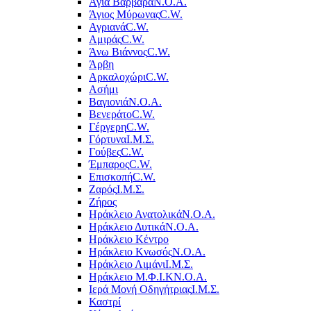
Αγία Βαρβάρα
Ν.Ο.Α.
Άγιος Μύρωνας
C.W.
Αγριανά
C.W.
Αμιράς
C.W.
Άνω Βιάννος
C.W.
Άρβη
Αρκαλοχώρι
C.W.
Ασήμι
Βαγιονιά
Ν.Ο.Α.
Βενεράτο
C.W.
Γέργερη
C.W.
Γόρτυνα
Ι.Μ.Σ.
Γούβες
C.W.
Έμπαρος
C.W.
Επισκοπή
C.W.
Ζαρός
Ι.Μ.Σ.
Ζήρος
Ηράκλειο Ανατολικά
Ν.Ο.Α.
Ηράκλειο Δυτικά
Ν.Ο.Α.
Ηράκλειο Κέντρο
Ηράκλειο Κνωσός
Ν.Ο.Α.
Ηράκλειο Λιμάνι
Ι.Μ.Σ.
Ηράκλειο Μ.Φ.Ι.Κ
Ν.Ο.Α.
Ιερά Μονή Οδηγήτριας
Ι.Μ.Σ.
Καστρί