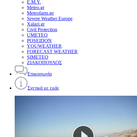
Ε.Μ.Υ.
Meteo.gr
Meteofarm.ge
Severe Weather Europe
Xalazi.gr
Civil Protection
UMETEO
POSEIDON
YOUWEATHER
FORECAST WEATHER
SIMETEO
ΖΙΑΚΟΠΟΥΛΟΣ
Επικοινωνία
Σχετικά με εμάς