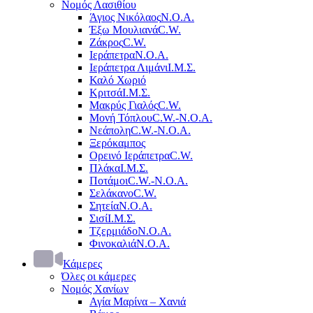
Νομός Λασιθίου
Άγιος Νικόλαος
Ν.Ο.Α.
Έξω Μουλιανά
C.W.
Ζάκρος
C.W.
Ιεράπετρα
Ν.Ο.Α.
Ιεράπετρα Λιμάνι
Ι.Μ.Σ.
Καλό Χωριό
Κριτσά
Ι.Μ.Σ.
Μακρύς Γιαλός
C.W.
Μονή Τόπλου
C.W.-Ν.Ο.Α.
Νεάπολη
C.W.-Ν.Ο.Α.
Ξερόκαμπος
Ορεινό Ιεράπετρα
C.W.
Πλάκα
Ι.Μ.Σ.
Ποτάμοι
C.W.-Ν.Ο.Α.
Σελάκανο
C.W.
Σητεία
Ν.Ο.Α.
Σισί
Ι.Μ.Σ.
Τζερμιάδο
Ν.Ο.Α.
Φινοκαλιά
Ν.Ο.Α.
Κάμερες
Όλες οι κάμερες
Νομός Χανίων
Αγία Μαρίνα – Χανιά