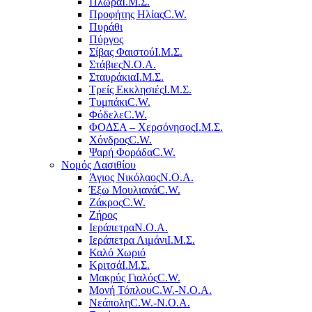
Πλώρα
Ι.Μ.Σ.
Προφήτης Ηλίας
C.W.
Πυράθι
Πύργος
Σίβας Φαιστού
Ι.Μ.Σ.
Στάβιες
Ν.Ο.Α.
Σταυράκια
Ι.Μ.Σ.
Τρείς Εκκλησιές
Ι.Μ.Σ.
Τυμπάκι
C.W.
Φόδελε
C.W.
ΦΟΔΣΑ – Χερσόνησος
Ι.Μ.Σ.
Χόνδρος
C.W.
Ψαρή Φοράδα
C.W.
Νομός Λασιθίου
Άγιος Νικόλαος
Ν.Ο.Α.
Έξω Μουλιανά
C.W.
Ζάκρος
C.W.
Ζήρος
Ιεράπετρα
Ν.Ο.Α.
Ιεράπετρα Λιμάνι
Ι.Μ.Σ.
Καλό Χωριό
Κριτσά
Ι.Μ.Σ.
Μακρύς Γιαλός
C.W.
Μονή Τόπλου
C.W.-Ν.Ο.Α.
Νεάπολη
C.W.-Ν.Ο.Α.