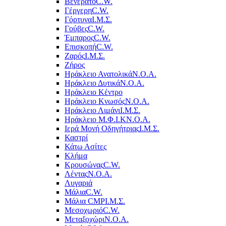
Βενεράτο
C.W.
Γέργερη
C.W.
Γόρτυνα
Ι.Μ.Σ.
Γούβες
C.W.
Έμπαρος
C.W.
Επισκοπή
C.W.
Ζαρός
Ι.Μ.Σ.
Ζήρος
Ηράκλειο Ανατολικά
Ν.Ο.Α.
Ηράκλειο Δυτικά
Ν.Ο.Α.
Ηράκλειο Κέντρο
Ηράκλειο Κνωσός
Ν.Ο.Α.
Ηράκλειο Λιμάνι
Ι.Μ.Σ.
Ηράκλειο Μ.Φ.Ι.Κ
Ν.Ο.Α.
Ιερά Μονή Οδηγήτριας
Ι.Μ.Σ.
Καστρί
Κάτω Ασίτες
Κλήμα
Κρουσώνας
C.W.
Λέντας
Ν.Ο.Α.
Λυγαριά
Μάλια
C.W.
Μάλια CMP
Ι.Μ.Σ.
Μεσοχωριό
C.W.
Μεταξοχώρι
Ν.Ο.Α.