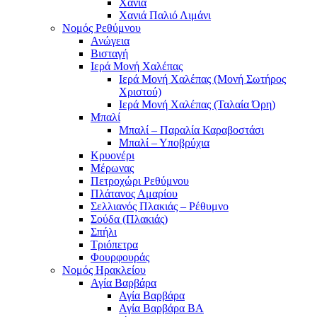
Χανιά
Χανιά Παλιό Λιμάνι
Νομός Ρεθύμνου
Ανώγεια
Βισταγή
Ιερά Μονή Χαλέπας
Ιερά Μονή Χαλέπας (Μονή Σωτήρος
Χριστού)
Ιερά Μονή Χαλέπας (Ταλαία Όρη)
Μπαλί
Μπαλί – Παραλία Καραβοστάσι
Μπαλί – Υποβρύχια
Κρυονέρι
Μέρωνας
Πετροχώρι Ρεθύμνου
Πλάτανος Αμαρίου
Σελλιανός Πλακιάς – Ρέθυμνο
Σούδα (Πλακιάς)
Σπήλι
Τριόπετρα
Φουρφουράς
Νομός Ηρακλείου
Αγία Βαρβάρα
Αγία Βαρβάρα
Αγία Βαρβάρα ΒΑ