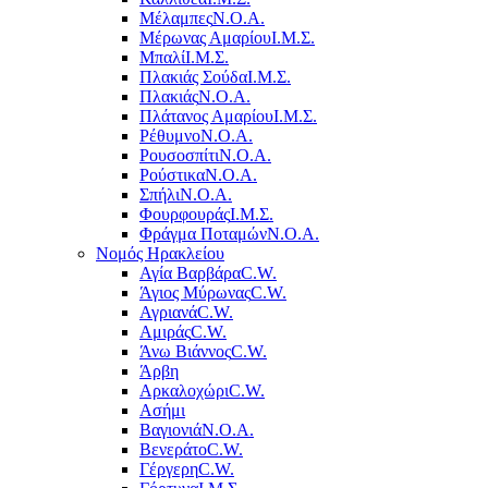
Μέλαμπες
Ν.Ο.Α.
Μέρωνας Αμαρίου
Ι.Μ.Σ.
Μπαλί
Ι.Μ.Σ.
Πλακιάς Σούδα
Ι.Μ.Σ.
Πλακιάς
Ν.Ο.Α.
Πλάτανος Αμαρίου
Ι.Μ.Σ.
Ρέθυμνο
Ν.Ο.Α.
Ρουσοσπίτι
Ν.Ο.Α.
Ρούστικα
Ν.Ο.Α.
Σπήλι
Ν.Ο.Α.
Φουρφουράς
Ι.Μ.Σ.
Φράγμα Ποταμών
Ν.Ο.Α.
Νομός Ηρακλείου
Αγία Βαρβάρα
C.W.
Άγιος Μύρωνας
C.W.
Αγριανά
C.W.
Αμιράς
C.W.
Άνω Βιάννος
C.W.
Άρβη
Αρκαλοχώρι
C.W.
Ασήμι
Βαγιονιά
Ν.Ο.Α.
Βενεράτο
C.W.
Γέργερη
C.W.