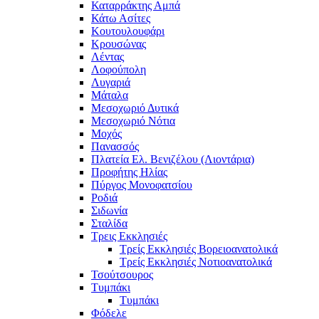
Καταρράκτης Αμπά
Κάτω Ασίτες
Κουτουλουφάρι
Κρουσώνας
Λέντας
Λοφούπολη
Λυγαριά
Μάταλα
Μεσοχωριό Δυτικά
Μεσοχωριό Νότια
Μοχός
Πανασσός
Πλατεία Ελ. Βενιζέλου (Λιοντάρια)
Προφήτης Ηλίας
Πύργος Μονοφατσίου
Ροδιά
Σιδωνία
Σταλίδα
Τρεις Εκκλησιές
Τρείς Εκκλησιές Βορειοανατολικά
Τρείς Εκκλησιές Νοτιοανατολικά
Τσούτσουρος
Τυμπάκι
Τυμπάκι
Φόδελε