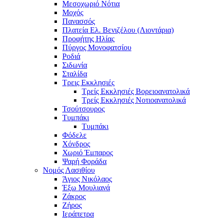
Μεσοχωριό Νότια
Μοχός
Πανασσός
Πλατεία Ελ. Βενιζέλου (Λιοντάρια)
Προφήτης Ηλίας
Πύργος Μονοφατσίου
Ροδιά
Σιδωνία
Σταλίδα
Τρεις Εκκλησιές
Τρείς Εκκλησιές Βορειοανατολικά
Τρείς Εκκλησιές Νοτιοανατολικά
Τσούτσουρος
Τυμπάκι
Τυμπάκι
Φόδελε
Χόνδρος
Χωριό Έμπαρος
Ψαρή Φοράδα
Νομός Λασιθίου
Άγιος Νικόλαος
Έξω Μουλιανά
Ζάκρος
Ζήρος
Ιεράπετρα