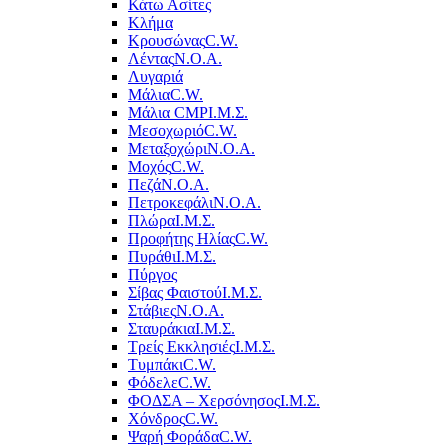
Κάτω Ασίτες
Κλήμα
Κρουσώνας
C.W.
Λέντας
Ν.Ο.Α.
Λυγαριά
Μάλια
C.W.
Μάλια CMP
Ι.Μ.Σ.
Μεσοχωριό
C.W.
Μεταξοχώρι
Ν.Ο.Α.
Μοχός
C.W.
Πεζά
Ν.Ο.Α.
Πετροκεφάλι
Ν.Ο.Α.
Πλώρα
Ι.Μ.Σ.
Προφήτης Ηλίας
C.W.
Πυράθι
Ι.Μ.Σ.
Πύργος
Σίβας Φαιστού
Ι.Μ.Σ.
Στάβιες
Ν.Ο.Α.
Σταυράκια
Ι.Μ.Σ.
Τρείς Εκκλησιές
Ι.Μ.Σ.
Τυμπάκι
C.W.
Φόδελε
C.W.
ΦΟΔΣΑ – Χερσόνησος
Ι.Μ.Σ.
Χόνδρος
C.W.
Ψαρή Φοράδα
C.W.