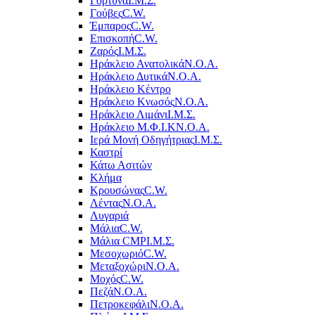
Γόρτυνα
Ι.Μ.Σ.
Γούβες
C.W.
Έμπαρος
C.W.
Επισκοπή
C.W.
Ζαρός
Ι.Μ.Σ.
Ηράκλειο Ανατολικά
Ν.Ο.Α.
Ηράκλειο Δυτικά
Ν.Ο.Α.
Ηράκλειο Κέντρο
Ηράκλειο Κνωσός
Ν.Ο.Α.
Ηράκλειο Λιμάνι
Ι.Μ.Σ.
Ηράκλειο Μ.Φ.Ι.Κ
Ν.Ο.Α.
Ιερά Μονή Οδηγήτριας
Ι.Μ.Σ.
Καστρί
Κάτω Ασιτών
Κλήμα
Κρουσώνας
C.W.
Λέντας
Ν.Ο.Α.
Λυγαριά
Μάλια
C.W.
Μάλια CMP
Ι.Μ.Σ.
Μεσοχωριό
C.W.
Μεταξοχώρι
Ν.Ο.Α.
Μοχός
C.W.
Πεζά
Ν.Ο.Α.
Πετροκεφάλι
Ν.Ο.Α.