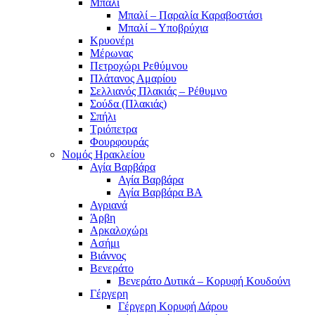
Μπαλί
Μπαλί – Παραλία Καραβοστάσι
Μπαλί – Υποβρύχια
Κρυονέρι
Μέρωνας
Πετροχώρι Ρεθύμνου
Πλάτανος Αμαρίου
Σελλιανός Πλακιάς – Ρέθυμνο
Σούδα (Πλακιάς)
Σπήλι
Τριόπετρα
Φουρφουράς
Νομός Ηρακλείου
Αγία Βαρβάρα
Αγία Βαρβάρα
Αγία Βαρβάρα ΒΑ
Αγριανά
Άρβη
Αρκαλοχώρι
Ασήμι
Βιάννος
Βενεράτο
Βενεράτο Δυτικά – Κορυφή Κουδούνι
Γέργερη
Γέργερη Κορυφή Δάρου