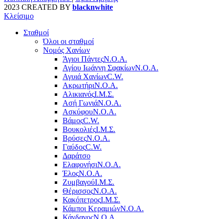
2023 CREATED BY
blacknwhite
Κλείσιμο
Σταθμοί
Όλοι οι σταθμοί
Νομός Χανίων
Άγιοι Πάντες
Ν.Ο.Α.
Αγίου Ιωάννη Σφακίων
Ν.Ο.Α.
Αγυιά Χανίων
C.W.
Ακρωτήρι
Ν.Ο.Α.
Αλικιανός
Ι.Μ.Σ.
Ασή Γωνιά
Ν.Ο.Α.
Ασκύφου
Ν.Ο.Α.
Βάμος
C.W.
Βουκολιές
Ι.Μ.Σ.
Βρύσες
Ν.Ο.Α.
Γαύδος
C.W.
Δαράτσο
Ελαφονήσι
Ν.Ο.Α.
Έλος
Ν.Ο.Α.
Ζυμβαγού
Ι.Μ.Σ.
Θέρισσος
Ν.Ο.Α.
Κακόπετρος
Ι.Μ.Σ.
Κάμποι Κεραμιών
Ν.Ο.Α.
Κάνδανος
Ν.Ο.Α.