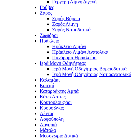
Γέργερη Λίμνη Διγενή
Γούβες
Ζαρός
Ζαρός Βόρεια
Ζαρός Λίμνη
Ζαρός Νοτιοδυτικά
Ζωφόροι
Ηράκλειο
Ηράκλειο Λιμάνι
Ηράκλειο Λιμάνι Ανατολικά
Πανόραμα Ηρακλείου
Ιερά Μονή Οδηγήτριας
Ιερά Μονή Οδηγήτριας Βορειοδυτικά
Ιερά Μονή Οδηγήτριας Νοτιοανατολικά
Καλαμάκι
Καστρί
Καταρράκτης Αμπά
Κάτω Ασίτες
Κουτουλουφάρι
Κρουσώνας
Λέντας
Λοφούπολη
Λυγαριά
Μάταλα
Μεσοχωριό Δυτικά