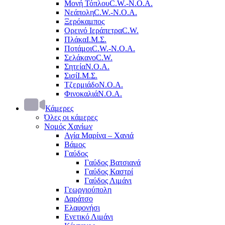
Μονή Τόπλου
C.W.-Ν.Ο.Α.
Νεάπολη
C.W.-Ν.Ο.Α.
Ξερόκαμπος
Ορεινό Ιεράπετρα
C.W.
Πλάκα
Ι.Μ.Σ.
Ποτάμοι
C.W.-Ν.Ο.Α.
Σελάκανο
C.W.
Σητεία
Ν.Ο.Α.
Σισί
Ι.Μ.Σ.
Τζερμιάδο
Ν.Ο.Α.
Φινοκαλιά
Ν.Ο.Α.
Κάμερες
Όλες οι κάμερες
Νομός Χανίων
Αγία Μαρίνα – Χανιά
Βάμος
Γαύδος
Γαύδος Βατσιανά
Γαύδος Καστρί
Γαύδος Λιμάνι
Γεωργιούπολη
Δαράτσο
Ελαφονήσι
Ενετικό Λιμάνι