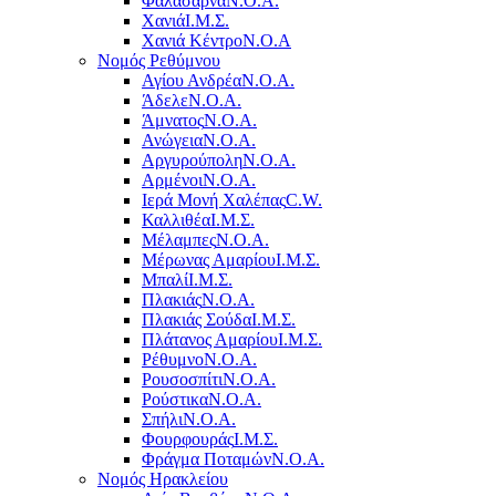
Φαλάσαρνα
Ν.Ο.Α.
Χανιά
Ι.Μ.Σ.
Χανιά Κέντρο
N.O.A
Νομός Ρεθύμνου
Αγίου Ανδρέα
Ν.Ο.Α.
Άδελε
Ν.Ο.Α.
Άμνατος
Ν.Ο.Α.
Ανώγεια
Ν.Ο.Α.
Αργυρούπολη
Ν.Ο.Α.
Αρμένοι
Ν.Ο.Α.
Ιερά Μονή Χαλέπας
C.W.
Καλλιθέα
Ι.Μ.Σ.
Μέλαμπες
Ν.Ο.Α.
Μέρωνας Αμαρίου
Ι.Μ.Σ.
Μπαλί
Ι.Μ.Σ.
Πλακιάς
Ν.Ο.Α.
Πλακιάς Σούδα
Ι.Μ.Σ.
Πλάτανος Αμαρίου
Ι.Μ.Σ.
Ρέθυμνο
Ν.Ο.Α.
Ρουσοσπίτι
Ν.Ο.Α.
Ρούστικα
Ν.Ο.Α.
Σπήλι
Ν.Ο.Α.
Φουρφουράς
Ι.Μ.Σ.
Φράγμα Ποταμών
Ν.Ο.Α.
Νομός Ηρακλείου