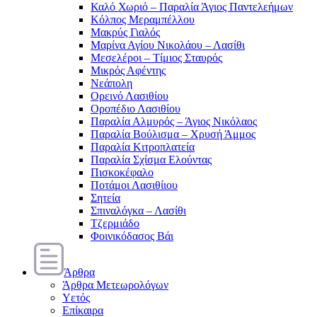
Καλό Χωριό – Παραλία Άγιος Παντελεήμων
Κόλπος Μεραμπέλλου
Μακρύς Γιαλός
Μαρίνα Αγίου Νικολάου – Λασίθι
Μεσελέροι – Τίμιος Σταυρός
Μικρός Αφέντης
Νεάπολη
Ορεινό Λασιθίου
Οροπέδιο Λασιθίου
Παραλία Αλμυρός – Άγιος Νικόλαος
Παραλία Βούλισμα – Χρυσή Άμμος
Παραλία Κιτροπλατεία
Παραλία Σχίσμα Ελούντας
Πισκοκέφαλο
Ποτάμοι Λασιθίιου
Σητεία
Σπιναλόγκα – Λασίθι
Τζερμιάδο
Φοινικόδασος Βάι
Άρθρα
Άρθρα Μετεωρολόγων
Υετός
Επίκαιρα