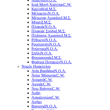
Αρμένοι
Ν.Ο.Α.
Ιερά Μονή Χαλέπας
C.W.
Καλλιθέα
Ι.Μ.Σ.
Μέλαμπες
Ν.Ο.Α.
Μέρωνας Αμαρίου
Ι.Μ.Σ.
Μπαλί
Ι.Μ.Σ.
Πλακιάς
Ν.Ο.Α.
Πλακιάς Σούδα
Ι.Μ.Σ.
Πλάτανος Αμαρίου
Ι.Μ.Σ.
Ρέθυμνο
Ν.Ο.Α.
Ρουσοσπίτι
Ν.Ο.Α.
Ρούστικα
Ν.Ο.Α.
Σπήλι
Ν.Ο.Α.
Φουρφουράς
Ι.Μ.Σ.
Φράγμα Ποταμών
Ν.Ο.Α.
Νομός Ηρακλείου
Αγία Βαρβάρα
Ν.Ο.Α.
Άγιος Μύρωνας
C.W.
Αγριανά
C.W.
Αμιράς
C.W.
Άνω Βιάννος
C.W.
Άρβη
Αρκαλοχώρι
C.W.
Ασήμι
Βαγιονιά
Ν.Ο.Α.