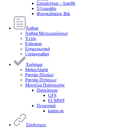
Σπιναλόγκα – Λασίθι
Τζερμιάδο
Φοινικόδασος Βάι
Άρθρα
Άρθρα Μετεωρολόγων
Υετός
Επίκαιρα
Ενημερωτικά
Cretaweather
Χρήσιμα
MeteoAlarm
Ραντάρ Πλοίων
Ραντάρ Πτήσεων
Μοντέλα Πρόγνωσης
Παγκόσμια
GFS
ECMWF
Περιοχικά
kairos.gr
Σύνδεσμοι