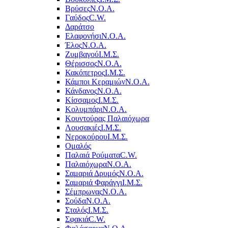
Βρύσες
Ν.Ο.Α.
Γαύδος
C.W.
Δαράτσο
Ελαφονήσι
Ν.Ο.Α.
Έλος
Ν.Ο.Α.
Ζυμβαγού
Ι.Μ.Σ.
Θέρισσος
Ν.Ο.Α.
Κακόπετρος
Ι.Μ.Σ.
Κάμποι Κεραμιών
Ν.Ο.Α.
Κάνδανος
Ν.Ο.Α.
Κίσσαμος
Ι.Μ.Σ.
Κολυμπάρι
Ν.Ο.Α.
Κουντούρας Παλαιόχωρα
Λουσακιές
Ι.Μ.Σ.
Νεροκούρου
Ι.Μ.Σ.
Ομαλός
Παλαιά Ρούματα
C.W.
Παλαιόχωρα
Ν.Ο.Α.
Σαμαριά Δρυμός
Ν.Ο.Α.
Σαμαριά Φαράγγι
Ι.Μ.Σ.
Σέμπρωνας
Ν.Ο.Α.
Σούδα
Ν.Ο.Α.
Σταλός
Ι.Μ.Σ.
Σφακιά
C.W.