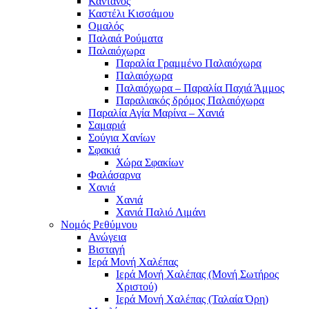
Κάντανος
Καστέλι Κισσάμου
Ομαλός
Παλαιά Ρούματα
Παλαιόχωρα
Παραλία Γραμμένο Παλαιόχωρα
Παλαιόχωρα
Παλαιόχωρα – Παραλία Παχιά Άμμος
Παραλιακός δρόμος Παλαιόχωρα
Παραλία Αγία Μαρίνα – Χανιά
Σαμαριά
Σούγια Χανίων
Σφακιά
Χώρα Σφακίων
Φαλάσαρνα
Χανιά
Χανιά
Χανιά Παλιό Λιμάνι
Νομός Ρεθύμνου
Ανώγεια
Βισταγή
Ιερά Μονή Χαλέπας
Ιερά Μονή Χαλέπας (Μονή Σωτήρος
Χριστού)
Ιερά Μονή Χαλέπας (Ταλαία Όρη)