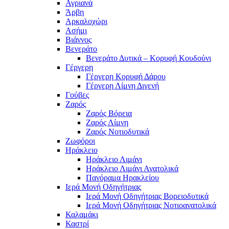
Αγριανά
Άρβη
Αρκαλοχώρι
Ασήμι
Βιάννος
Βενεράτο
Βενεράτο Δυτικά – Κορυφή Κουδούνι
Γέργερη
Γέργερη Κορυφή Δάρου
Γέργερη Λίμνη Διγενή
Γούβες
Ζαρός
Ζαρός Βόρεια
Ζαρός Λίμνη
Ζαρός Νοτιοδυτικά
Ζωφόροι
Ηράκλειο
Ηράκλειο Λιμάνι
Ηράκλειο Λιμάνι Ανατολικά
Πανόραμα Ηρακλείου
Ιερά Μονή Οδηγήτριας
Ιερά Μονή Οδηγήτριας Βορειοδυτικά
Ιερά Μονή Οδηγήτριας Νοτιοανατολικά
Καλαμάκι
Καστρί