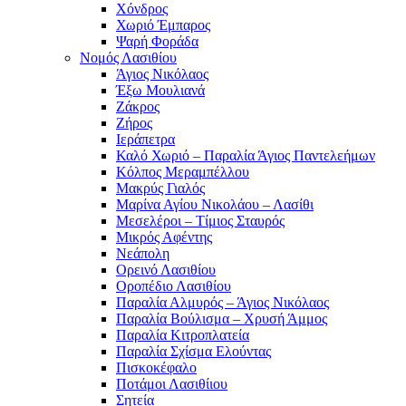
Χόνδρος
Χωριό Έμπαρος
Ψαρή Φοράδα
Νομός Λασιθίου
Άγιος Νικόλαος
Έξω Μουλιανά
Ζάκρος
Ζήρος
Ιεράπετρα
Καλό Χωριό – Παραλία Άγιος Παντελεήμων
Κόλπος Μεραμπέλλου
Μακρύς Γιαλός
Μαρίνα Αγίου Νικολάου – Λασίθι
Μεσελέροι – Τίμιος Σταυρός
Μικρός Αφέντης
Νεάπολη
Ορεινό Λασιθίου
Οροπέδιο Λασιθίου
Παραλία Αλμυρός – Άγιος Νικόλαος
Παραλία Βούλισμα – Χρυσή Άμμος
Παραλία Κιτροπλατεία
Παραλία Σχίσμα Ελούντας
Πισκοκέφαλο
Ποτάμοι Λασιθίιου
Σητεία