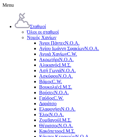
Menu
Σταθμοί
Όλοι οι σταθμοί
Νομός Χανίων
Άγιοι Πάντες
Ν.Ο.Α.
Αγίου Ιωάννη Σφακίων
Ν.Ο.Α.
Αγυιά Χανίων
C.W.
Ακρωτήρι
Ν.Ο.Α.
Αλικιανός
Ι.Μ.Σ.
Ασή Γωνιά
Ν.Ο.Α.
Ασκύφου
Ν.Ο.Α.
Βάμος
C.W.
Βουκολιές
Ι.Μ.Σ.
Βρύσες
Ν.Ο.Α.
Γαύδος
C.W.
Δαράτσο
Ελαφονήσι
Ν.Ο.Α.
Έλος
Ν.Ο.Α.
Ζυμβαγού
Ι.Μ.Σ.
Θέρισσος
Ν.Ο.Α.
Κακόπετρος
Ι.Μ.Σ.
Κάμποι Κεραμιών
Ν.Ο.Α.