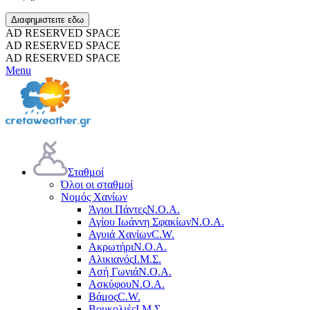
Διαφημιστειτε εδω
AD RESERVED SPACE
AD RESERVED SPACE
AD RESERVED SPACE
Menu
Σταθμοί
Όλοι οι σταθμοί
Νομός Χανίων
Άγιοι Πάντες
Ν.Ο.Α.
Αγίου Ιωάννη Σφακίων
Ν.Ο.Α.
Αγυιά Χανίων
C.W.
Ακρωτήρι
Ν.Ο.Α.
Αλικιανός
Ι.Μ.Σ.
Ασή Γωνιά
Ν.Ο.Α.
Ασκύφου
Ν.Ο.Α.
Βάμος
C.W.
Βουκολιές
Ι.Μ.Σ.