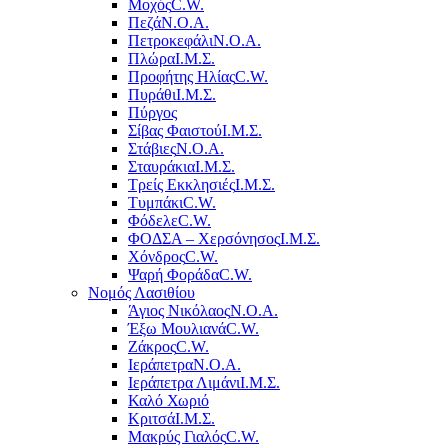
Μοχός
C.W.
Πεζά
Ν.Ο.Α.
Πετροκεφάλι
Ν.Ο.Α.
Πλώρα
Ι.Μ.Σ.
Προφήτης Ηλίας
C.W.
Πυράθι
Ι.Μ.Σ.
Πύργος
Σίβας Φαιστού
Ι.Μ.Σ.
Στάβιες
Ν.Ο.Α.
Σταυράκια
Ι.Μ.Σ.
Τρείς Εκκλησιές
Ι.Μ.Σ.
Τυμπάκι
C.W.
Φόδελε
C.W.
ΦΟΔΣΑ – Χερσόνησος
Ι.Μ.Σ.
Χόνδρος
C.W.
Ψαρή Φοράδα
C.W.
Νομός Λασιθίου
Άγιος Νικόλαος
Ν.Ο.Α.
Έξω Μουλιανά
C.W.
Ζάκρος
C.W.
Ιεράπετρα
Ν.Ο.Α.
Ιεράπετρα Λιμάνι
Ι.Μ.Σ.
Καλό Χωριό
Κριτσά
Ι.Μ.Σ.
Μακρύς Γιαλός
C.W.