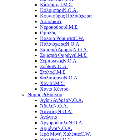
Κίσσαμος
Ι.Μ.Σ.
Κολυμπάρι
Ν.Ο.Α.
Κουντούρας Παλαιόχωρα
Λουσακιές
Νεροκούρου
Ι.Μ.Σ.
Ομαλός
Παλαιά Ρούματα
C.W.
Παλαιόχωρα
Ν.Ο.Α.
Σαμαριά Δρυμός
Ν.Ο.Α.
Σαμαριά Φαράγγι
Ι.Μ.Σ.
Σέμπρωνας
Ν.Ο.Α.
Σούδα
Ν.Ο.Α.
Στάλος
Ι.Μ.Σ.
Φαλάσαρνα
Ν.Ο.Α.
Χανιά
Ι.Μ.Σ.
Χανιά Κέντρο
Νομός Ρεθύμνου
Αγίου Ανδρέα
Ν.Ο.Α.
Άδελε
Ν.Ο.Α.
Άμνατος
Ν.Ο.Α.
Ανώγεια
Αργυρούπολη
Ν.Ο.Α.
Αρμένοι
Ν.Ο.Α.
Ιερά Μονή Χαλέπας
C.W.
Καλλιθέα
Ι.Μ.Σ.