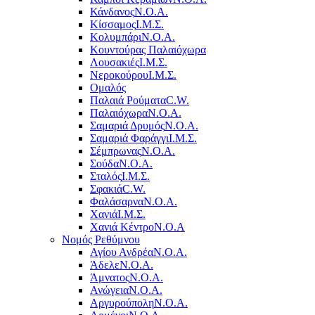
Κάνδανος
Ν.Ο.Α.
Κίσσαμος
Ι.Μ.Σ.
Κολυμπάρι
Ν.Ο.Α.
Κουντούρας Παλαιόχωρα
Λουσακιές
Ι.Μ.Σ.
Νεροκούρου
Ι.Μ.Σ.
Ομαλός
Παλαιά Ρούματα
C.W.
Παλαιόχωρα
Ν.Ο.Α.
Σαμαριά Δρυμός
Ν.Ο.Α.
Σαμαριά Φαράγγι
Ι.Μ.Σ.
Σέμπρωνας
Ν.Ο.Α.
Σούδα
Ν.Ο.Α.
Σταλός
Ι.Μ.Σ.
Σφακιά
C.W.
Φαλάσαρνα
Ν.Ο.Α.
Χανιά
Ι.Μ.Σ.
Χανιά Κέντρο
N.O.A
Νομός Ρεθύμνου
Αγίου Ανδρέα
Ν.Ο.Α.
Άδελε
Ν.Ο.Α.
Άμνατος
Ν.Ο.Α.
Ανώγεια
Ν.Ο.Α.
Αργυρούπολη
Ν.Ο.Α.