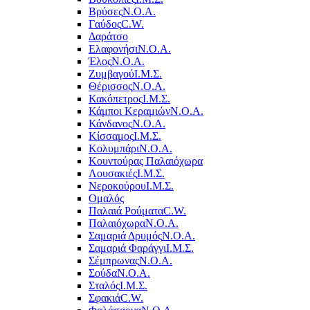
Βρύσες
Ν.Ο.Α.
Γαύδος
C.W.
Δαράτσο
Ελαφονήσι
Ν.Ο.Α.
Έλος
Ν.Ο.Α.
Ζυμβαγού
Ι.Μ.Σ.
Θέρισσος
Ν.Ο.Α.
Κακόπετρος
Ι.Μ.Σ.
Κάμποι Κεραμιών
Ν.Ο.Α.
Κάνδανος
Ν.Ο.Α.
Κίσσαμος
Ι.Μ.Σ.
Κολυμπάρι
Ν.Ο.Α.
Κουντούρας Παλαιόχωρα
Λουσακιές
Ι.Μ.Σ.
Νεροκούρου
Ι.Μ.Σ.
Ομαλός
Παλαιά Ρούματα
C.W.
Παλαιόχωρα
Ν.Ο.Α.
Σαμαριά Δρυμός
Ν.Ο.Α.
Σαμαριά Φαράγγι
Ι.Μ.Σ.
Σέμπρωνας
Ν.Ο.Α.
Σούδα
Ν.Ο.Α.
Σταλός
Ι.Μ.Σ.
Σφακιά
C.W.