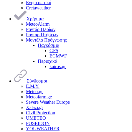
Ενημερωτικά
Cretaweather
Χρήσιμα
MeteoAlarm
Ραντάρ Πλοίων
Ραντάρ Πτήσεων
Μοντέλα Πρόγνωσης
Παγκόσμια
GFS
ECMWF
Περιοχικά
kairos.gr
Σύνδεσμοι
Ε.Μ.Υ.
Meteo.gr
Meteofarm.ge
Severe Weather Europe
Xalazi.gr
Civil Protection
UMETEO
POSEIDON
YOUWEATHER