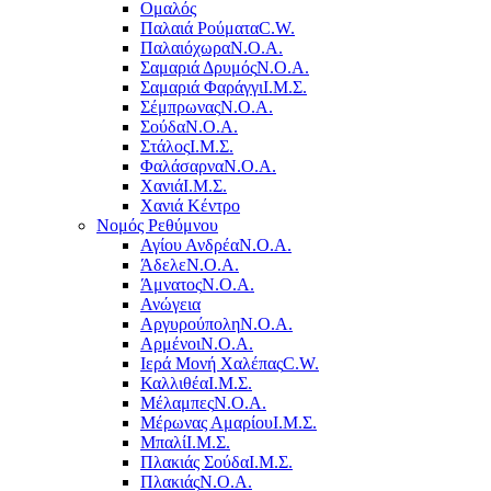
Ομαλός
Παλαιά Ρούματα
C.W.
Παλαιόχωρα
Ν.Ο.Α.
Σαμαριά Δρυμός
Ν.Ο.Α.
Σαμαριά Φαράγγι
Ι.Μ.Σ.
Σέμπρωνας
Ν.Ο.Α.
Σούδα
Ν.Ο.Α.
Στάλος
Ι.Μ.Σ.
Φαλάσαρνα
Ν.Ο.Α.
Χανιά
Ι.Μ.Σ.
Χανιά Κέντρο
Νομός Ρεθύμνου
Αγίου Ανδρέα
Ν.Ο.Α.
Άδελε
Ν.Ο.Α.
Άμνατος
Ν.Ο.Α.
Ανώγεια
Αργυρούπολη
Ν.Ο.Α.
Αρμένοι
Ν.Ο.Α.
Ιερά Μονή Χαλέπας
C.W.
Καλλιθέα
Ι.Μ.Σ.
Μέλαμπες
Ν.Ο.Α.
Μέρωνας Αμαρίου
Ι.Μ.Σ.
Μπαλί
Ι.Μ.Σ.
Πλακιάς Σούδα
Ι.Μ.Σ.
Πλακιάς
Ν.Ο.Α.