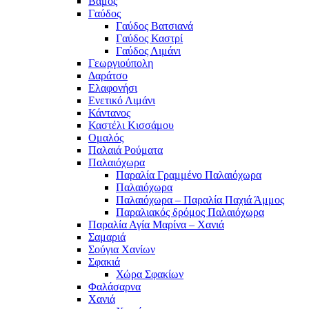
Βάμος
Γαύδος
Γαύδος Βατσιανά
Γαύδος Καστρί
Γαύδος Λιμάνι
Γεωργιούπολη
Δαράτσο
Ελαφονήσι
Ενετικό Λιμάνι
Κάντανος
Καστέλι Κισσάμου
Ομαλός
Παλαιά Ρούματα
Παλαιόχωρα
Παραλία Γραμμένο Παλαιόχωρα
Παλαιόχωρα
Παλαιόχωρα – Παραλία Παχιά Άμμος
Παραλιακός δρόμος Παλαιόχωρα
Παραλία Αγία Μαρίνα – Χανιά
Σαμαριά
Σούγια Χανίων
Σφακιά
Χώρα Σφακίων
Φαλάσαρνα
Χανιά