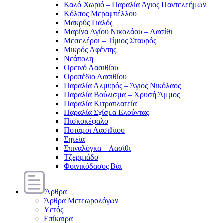
Καλό Χωριό – Παραλία Άγιος Παντελεήμων
Κόλπος Μεραμπέλλου
Μακρύς Γιαλός
Μαρίνα Αγίου Νικολάου – Λασίθι
Μεσελέροι – Τίμιος Σταυρός
Μικρός Αφέντης
Νεάπολη
Ορεινό Λασιθίου
Οροπέδιο Λασιθίου
Παραλία Αλμυρός – Άγιος Νικόλαος
Παραλία Βούλισμα – Χρυσή Άμμος
Παραλία Κιτροπλατεία
Παραλία Σχίσμα Ελούντας
Πισκοκέφαλο
Ποτάμοι Λασιθίιου
Σητεία
Σπιναλόγκα – Λασίθι
Τζερμιάδο
Φοινικόδασος Βάι
Άρθρα
Άρθρα Μετεωρολόγων
Υετός
Επίκαιρα