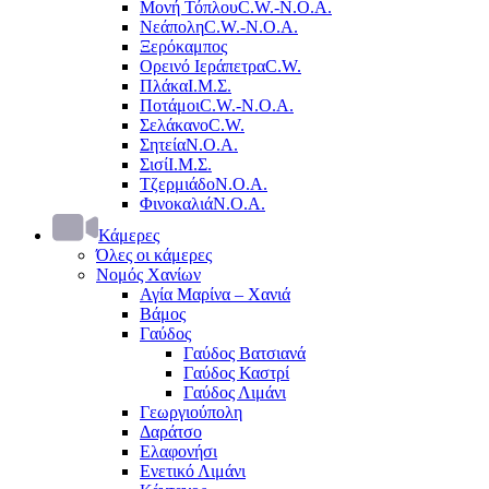
Μονή Τόπλου
C.W.-Ν.Ο.Α.
Νεάπολη
C.W.-Ν.Ο.Α.
Ξερόκαμπος
Ορεινό Ιεράπετρα
C.W.
Πλάκα
Ι.Μ.Σ.
Ποτάμοι
C.W.-Ν.Ο.Α.
Σελάκανο
C.W.
Σητεία
Ν.Ο.Α.
Σισί
Ι.Μ.Σ.
Τζερμιάδο
Ν.Ο.Α.
Φινοκαλιά
Ν.Ο.Α.
Κάμερες
Όλες οι κάμερες
Νομός Χανίων
Αγία Μαρίνα – Χανιά
Βάμος
Γαύδος
Γαύδος Βατσιανά
Γαύδος Καστρί
Γαύδος Λιμάνι
Γεωργιούπολη
Δαράτσο
Ελαφονήσι
Ενετικό Λιμάνι