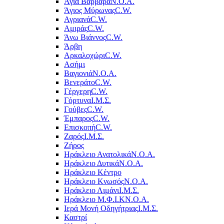
Αγία Βαρβάρα
Ν.Ο.Α.
Άγιος Μύρωνας
C.W.
Αγριανά
C.W.
Αμιράς
C.W.
Άνω Βιάννος
C.W.
Άρβη
Αρκαλοχώρι
C.W.
Ασήμι
Βαγιονιά
Ν.Ο.Α.
Βενεράτο
C.W.
Γέργερη
C.W.
Γόρτυνα
Ι.Μ.Σ.
Γούβες
C.W.
Έμπαρος
C.W.
Επισκοπή
C.W.
Ζαρός
Ι.Μ.Σ.
Ζήρος
Ηράκλειο Ανατολικά
Ν.Ο.Α.
Ηράκλειο Δυτικά
Ν.Ο.Α.
Ηράκλειο Κέντρο
Ηράκλειο Κνωσός
Ν.Ο.Α.
Ηράκλειο Λιμάνι
Ι.Μ.Σ.
Ηράκλειο Μ.Φ.Ι.Κ
Ν.Ο.Α.
Ιερά Μονή Οδηγήτριας
Ι.Μ.Σ.
Καστρί