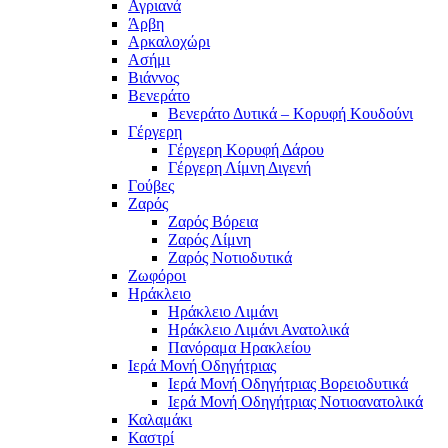
Αγριανά
Άρβη
Αρκαλοχώρι
Ασήμι
Βιάννος
Βενεράτο
Βενεράτο Δυτικά – Κορυφή Κουδούνι
Γέργερη
Γέργερη Κορυφή Δάρου
Γέργερη Λίμνη Διγενή
Γούβες
Ζαρός
Ζαρός Βόρεια
Ζαρός Λίμνη
Ζαρός Νοτιοδυτικά
Ζωφόροι
Ηράκλειο
Ηράκλειο Λιμάνι
Ηράκλειο Λιμάνι Ανατολικά
Πανόραμα Ηρακλείου
Ιερά Μονή Οδηγήτριας
Ιερά Μονή Οδηγήτριας Βορειοδυτικά
Ιερά Μονή Οδηγήτριας Νοτιοανατολικά
Καλαμάκι
Καστρί