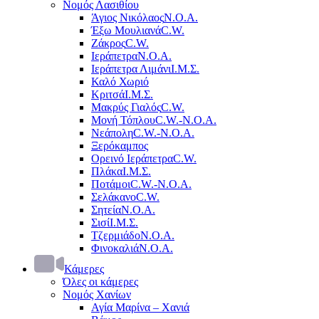
Νομός Λασιθίου
Άγιος Νικόλαος
Ν.Ο.Α.
Έξω Μουλιανά
C.W.
Ζάκρος
C.W.
Ιεράπετρα
Ν.Ο.Α.
Ιεράπετρα Λιμάνι
Ι.Μ.Σ.
Καλό Χωριό
Κριτσά
Ι.Μ.Σ.
Μακρύς Γιαλός
C.W.
Μονή Τόπλου
C.W.-Ν.Ο.Α.
Νεάπολη
C.W.-Ν.Ο.Α.
Ξερόκαμπος
Ορεινό Ιεράπετρα
C.W.
Πλάκα
Ι.Μ.Σ.
Ποτάμοι
C.W.-Ν.Ο.Α.
Σελάκανο
C.W.
Σητεία
Ν.Ο.Α.
Σισί
Ι.Μ.Σ.
Τζερμιάδο
Ν.Ο.Α.
Φινοκαλιά
Ν.Ο.Α.
Κάμερες
Όλες οι κάμερες
Νομός Χανίων
Αγία Μαρίνα – Χανιά