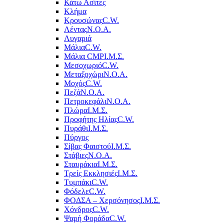
Κάτω Ασίτες
Κλήμα
Κρουσώνας
C.W.
Λέντας
Ν.Ο.Α.
Λυγαριά
Μάλια
C.W.
Μάλια CMP
Ι.Μ.Σ.
Μεσοχωριό
C.W.
Μεταξοχώρι
Ν.Ο.Α.
Μοχός
C.W.
Πεζά
Ν.Ο.Α.
Πετροκεφάλι
Ν.Ο.Α.
Πλώρα
Ι.Μ.Σ.
Προφήτης Ηλίας
C.W.
Πυράθι
Ι.Μ.Σ.
Πύργος
Σίβας Φαιστού
Ι.Μ.Σ.
Στάβιες
Ν.Ο.Α.
Σταυράκια
Ι.Μ.Σ.
Τρείς Εκκλησιές
Ι.Μ.Σ.
Τυμπάκι
C.W.
Φόδελε
C.W.
ΦΟΔΣΑ – Χερσόνησος
Ι.Μ.Σ.
Χόνδρος
C.W.
Ψαρή Φοράδα
C.W.