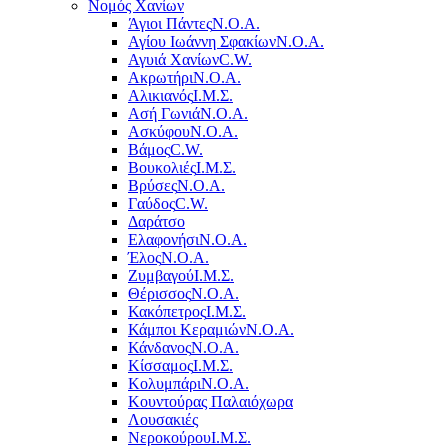
Νομός Χανίων
Άγιοι Πάντες
Ν.Ο.Α.
Αγίου Ιωάννη Σφακίων
Ν.Ο.Α.
Αγυιά Χανίων
C.W.
Ακρωτήρι
Ν.Ο.Α.
Αλικιανός
Ι.Μ.Σ.
Ασή Γωνιά
Ν.Ο.Α.
Ασκύφου
Ν.Ο.Α.
Βάμος
C.W.
Βουκολιές
Ι.Μ.Σ.
Βρύσες
Ν.Ο.Α.
Γαύδος
C.W.
Δαράτσο
Ελαφονήσι
Ν.Ο.Α.
Έλος
Ν.Ο.Α.
Ζυμβαγού
Ι.Μ.Σ.
Θέρισσος
Ν.Ο.Α.
Κακόπετρος
Ι.Μ.Σ.
Κάμποι Κεραμιών
Ν.Ο.Α.
Κάνδανος
Ν.Ο.Α.
Κίσσαμος
Ι.Μ.Σ.
Κολυμπάρι
Ν.Ο.Α.
Κουντούρας Παλαιόχωρα
Λουσακιές
Νεροκούρου
Ι.Μ.Σ.