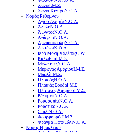
Φαλάσαρνα
Ν.Ο.Α.
Χανιά
Ι.Μ.Σ.
Χανιά Κέντρο
N.O.A
Νομός Ρεθύμνου
Αγίου Ανδρέα
Ν.Ο.Α.
Άδελε
Ν.Ο.Α.
Άμνατος
Ν.Ο.Α.
Ανώγεια
Ν.Ο.Α.
Αργυρούπολη
Ν.Ο.Α.
Αρμένοι
Ν.Ο.Α.
Ιερά Μονή Χαλέπας
C.W.
Καλλιθέα
Ι.Μ.Σ.
Μέλαμπες
Ν.Ο.Α.
Μέρωνας Αμαρίου
Ι.Μ.Σ.
Μπαλί
Ι.Μ.Σ.
Πλακιάς
Ν.Ο.Α.
Πλακιάς Σούδα
Ι.Μ.Σ.
Πλάτανος Αμαρίου
Ι.Μ.Σ.
Ρέθυμνο
Ν.Ο.Α.
Ρουσοσπίτι
Ν.Ο.Α.
Ρούστικα
Ν.Ο.Α.
Σπήλι
Ν.Ο.Α.
Φουρφουράς
Ι.Μ.Σ.
Φράγμα Ποταμών
Ν.Ο.Α.
Νομός Ηρακλείου