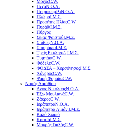
Μοχός
C.W.
Πεζά
Ν.Ο.Α.
Πετροκεφάλι
Ν.Ο.Α.
Πλώρα
Ι.Μ.Σ.
Προφήτης Ηλίας
C.W.
Πυράθι
Ι.Μ.Σ.
Πύργος
Σίβας Φαιστού
Ι.Μ.Σ.
Στάβιες
Ν.Ο.Α.
Σταυράκια
Ι.Μ.Σ.
Τρείς Εκκλησιές
Ι.Μ.Σ.
Τυμπάκι
C.W.
Φόδελε
C.W.
ΦΟΔΣΑ – Χερσόνησος
Ι.Μ.Σ.
Χόνδρος
C.W.
Ψαρή Φοράδα
C.W.
Νομός Λασιθίου
Άγιος Νικόλαος
Ν.Ο.Α.
Έξω Μουλιανά
C.W.
Ζάκρος
C.W.
Ιεράπετρα
Ν.Ο.Α.
Ιεράπετρα Λιμάνι
Ι.Μ.Σ.
Καλό Χωριό
Κριτσά
Ι.Μ.Σ.
Μακρύς Γιαλός
C.W.