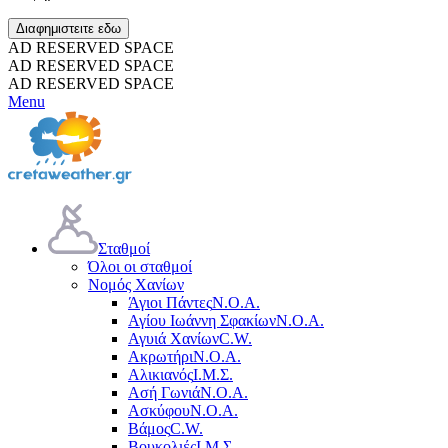
Διαφημιστειτε εδω
AD RESERVED SPACE
AD RESERVED SPACE
AD RESERVED SPACE
Menu
Σταθμοί
Όλοι οι σταθμοί
Νομός Χανίων
Άγιοι Πάντες
Ν.Ο.Α.
Αγίου Ιωάννη Σφακίων
Ν.Ο.Α.
Αγυιά Χανίων
C.W.
Ακρωτήρι
Ν.Ο.Α.
Αλικιανός
Ι.Μ.Σ.
Ασή Γωνιά
Ν.Ο.Α.
Ασκύφου
Ν.Ο.Α.
Βάμος
C.W.
Βουκολιές
Ι.Μ.Σ.