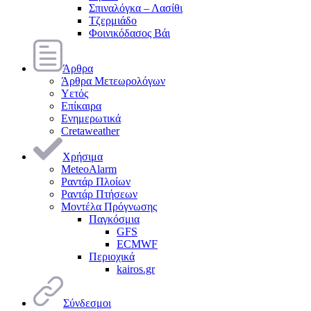
Σπιναλόγκα – Λασίθι
Τζερμιάδο
Φοινικόδασος Βάι
Άρθρα
Άρθρα Μετεωρολόγων
Υετός
Επίκαιρα
Ενημερωτικά
Cretaweather
Χρήσιμα
MeteoAlarm
Ραντάρ Πλοίων
Ραντάρ Πτήσεων
Μοντέλα Πρόγνωσης
Παγκόσμια
GFS
ECMWF
Περιοχικά
kairos.gr
Σύνδεσμοι