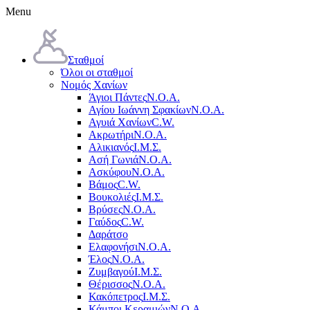
Menu
Σταθμοί
Όλοι οι σταθμοί
Νομός Χανίων
Άγιοι Πάντες
Ν.Ο.Α.
Αγίου Ιωάννη Σφακίων
Ν.Ο.Α.
Αγυιά Χανίων
C.W.
Ακρωτήρι
Ν.Ο.Α.
Αλικιανός
Ι.Μ.Σ.
Ασή Γωνιά
Ν.Ο.Α.
Ασκύφου
Ν.Ο.Α.
Βάμος
C.W.
Βουκολιές
Ι.Μ.Σ.
Βρύσες
Ν.Ο.Α.
Γαύδος
C.W.
Δαράτσο
Ελαφονήσι
Ν.Ο.Α.
Έλος
Ν.Ο.Α.
Ζυμβαγού
Ι.Μ.Σ.
Θέρισσος
Ν.Ο.Α.
Κακόπετρος
Ι.Μ.Σ.
Κάμποι Κεραμιών
Ν.Ο.Α.