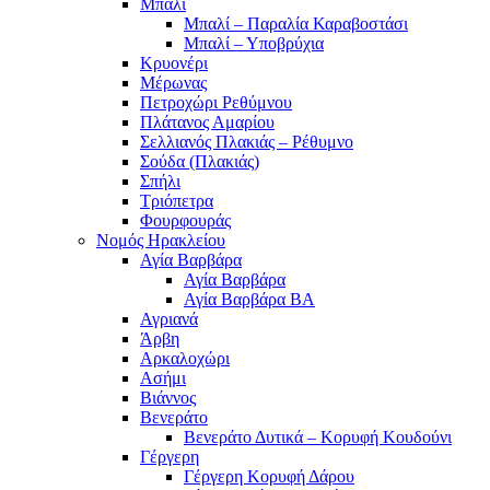
Μπαλί
Μπαλί – Παραλία Καραβοστάσι
Μπαλί – Υποβρύχια
Κρυονέρι
Μέρωνας
Πετροχώρι Ρεθύμνου
Πλάτανος Αμαρίου
Σελλιανός Πλακιάς – Ρέθυμνο
Σούδα (Πλακιάς)
Σπήλι
Τριόπετρα
Φουρφουράς
Νομός Ηρακλείου
Αγία Βαρβάρα
Αγία Βαρβάρα
Αγία Βαρβάρα ΒΑ
Αγριανά
Άρβη
Αρκαλοχώρι
Ασήμι
Βιάννος
Βενεράτο
Βενεράτο Δυτικά – Κορυφή Κουδούνι
Γέργερη
Γέργερη Κορυφή Δάρου