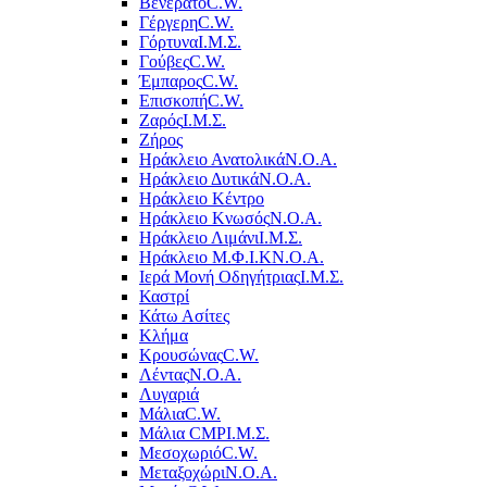
Βενεράτο
C.W.
Γέργερη
C.W.
Γόρτυνα
Ι.Μ.Σ.
Γούβες
C.W.
Έμπαρος
C.W.
Επισκοπή
C.W.
Ζαρός
Ι.Μ.Σ.
Ζήρος
Ηράκλειο Ανατολικά
Ν.Ο.Α.
Ηράκλειο Δυτικά
Ν.Ο.Α.
Ηράκλειο Κέντρο
Ηράκλειο Κνωσός
Ν.Ο.Α.
Ηράκλειο Λιμάνι
Ι.Μ.Σ.
Ηράκλειο Μ.Φ.Ι.Κ
Ν.Ο.Α.
Ιερά Μονή Οδηγήτριας
Ι.Μ.Σ.
Καστρί
Κάτω Ασίτες
Κλήμα
Κρουσώνας
C.W.
Λέντας
Ν.Ο.Α.
Λυγαριά
Μάλια
C.W.
Μάλια CMP
Ι.Μ.Σ.
Μεσοχωριό
C.W.
Μεταξοχώρι
Ν.Ο.Α.