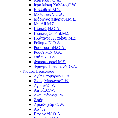
Αρμένοι
Ν.Ο.Α.
Ιερά Μονή Χαλέπας
C.W.
Καλλιθέα
Ι.Μ.Σ.
Μέλαμπες
Ν.Ο.Α.
Μέρωνας Αμαρίου
Ι.Μ.Σ.
Μπαλί
Ι.Μ.Σ.
Πλακιάς
Ν.Ο.Α.
Πλακιάς Σούδα
Ι.Μ.Σ.
Πλάτανος Αμαρίου
Ι.Μ.Σ.
Ρέθυμνο
Ν.Ο.Α.
Ρουσοσπίτι
Ν.Ο.Α.
Ρούστικα
Ν.Ο.Α.
Σπήλι
Ν.Ο.Α.
Φουρφουράς
Ι.Μ.Σ.
Φράγμα Ποταμών
Ν.Ο.Α.
Νομός Ηρακλείου
Αγία Βαρβάρα
Ν.Ο.Α.
Άγιος Μύρωνας
C.W.
Αγριανά
C.W.
Αμιράς
C.W.
Άνω Βιάννος
C.W.
Άρβη
Αρκαλοχώρι
C.W.
Ασήμι
Βαγιονιά
Ν.Ο.Α.