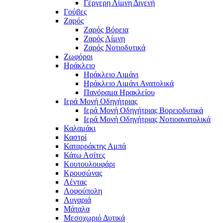
Γέργερη Λίμνη Διγενή
Γούβες
Ζαρός
Ζαρός Βόρεια
Ζαρός Λίμνη
Ζαρός Νοτιοδυτικά
Ζωφόροι
Ηράκλειο
Ηράκλειο Λιμάνι
Ηράκλειο Λιμάνι Ανατολικά
Πανόραμα Ηρακλείου
Ιερά Μονή Οδηγήτριας
Ιερά Μονή Οδηγήτριας Βορειοδυτικά
Ιερά Μονή Οδηγήτριας Νοτιοανατολικά
Καλαμάκι
Καστρί
Καταρράκτης Αμπά
Κάτω Ασίτες
Κουτουλουφάρι
Κρουσώνας
Λέντας
Λοφούπολη
Λυγαριά
Μάταλα
Μεσοχωριό Δυτικά