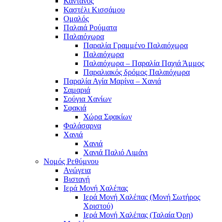
Κάντανος
Καστέλι Κισσάμου
Ομαλός
Παλαιά Ρούματα
Παλαιόχωρα
Παραλία Γραμμένο Παλαιόχωρα
Παλαιόχωρα
Παλαιόχωρα – Παραλία Παχιά Άμμος
Παραλιακός δρόμος Παλαιόχωρα
Παραλία Αγία Μαρίνα – Χανιά
Σαμαριά
Σούγια Χανίων
Σφακιά
Χώρα Σφακίων
Φαλάσαρνα
Χανιά
Χανιά
Χανιά Παλιό Λιμάνι
Νομός Ρεθύμνου
Ανώγεια
Βισταγή
Ιερά Μονή Χαλέπας
Ιερά Μονή Χαλέπας (Μονή Σωτήρος
Χριστού)
Ιερά Μονή Χαλέπας (Ταλαία Όρη)