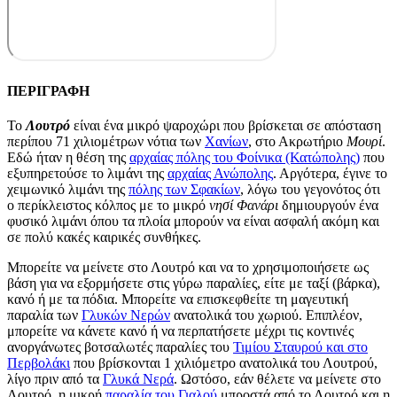
ΠΕΡΙΓΡΑΦΗ
Το
Λουτρό
είναι ένα μικρό ψαροχώρι που βρίσκεται σε απόσταση
περίπου 71 χιλιομέτρων νότια των
Χανίων
, στο Ακρωτήριο
Μουρί
.
Εδώ ήταν η θέση της
αρχαίας πόλης του Φοίνικα (Κατώπολης)
που
εξυπηρετούσε το λιμάνι της
αρχαίας Ανώπολης
. Αργότερα, έγινε το
χειμωνικό λιμάνι της
πόλης των Σφακίων
, λόγω του γεγονότος ότι
ο περίκλειστος κόλπος με το μικρό
νησί Φανάρι
δημιουργούν ένα
φυσικό λιμάνι όπου τα πλοία μπορούν να είναι ασφαλή ακόμη και
σε πολύ κακές καιρικές συνθήκες.
Μπορείτε να μείνετε στο Λουτρό και να το χρησιμοποιήσετε ως
βάση για να εξορμήσετε στις γύρω παραλίες, είτε με ταξί (βάρκα),
κανό ή με τα πόδια. Μπορείτε να επισκεφθείτε τη μαγευτική
παραλία των
Γλυκών Νερών
ανατολικά του χωριού. Επιπλέον,
μπορείτε να κάνετε κανό ή να περπατήσετε μέχρι τις κοντινές
ανοργάνωτες βοτσαλωτές παραλίες του
Τιμίου Σταυρού και στο
Περβολάκι
που βρίσκονται 1 χιλιόμετρο ανατολικά του Λουτρού,
λίγο πριν από τα
Γλυκά Νερά
. Ωστόσο, εάν θέλετε να μείνετε στο
Λουτρό, η μικρή
παραλία του Γιαλού
μπροστά από το Λουτρό και η