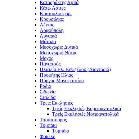
Καταρράκτης Αμπά
Κάτω Ασίτες
Κουτουλουφάρι
Κρουσώνας
Λέντας
Λοφούπολη
Λυγαριά
Μάταλα
Μεσοχωριό Δυτικά
Μεσοχωριό Νότια
Μοχός
Πανασσός
Πλατεία Ελ. Βενιζέλου (Λιοντάρια)
Προφήτης Ηλίας
Πύργος Μονοφατσίου
Ροδιά
Σιδωνία
Σταλίδα
Τρεις Εκκλησιές
Τρείς Εκκλησιές Βορειοανατολικά
Τρείς Εκκλησιές Νοτιοανατολικά
Τσούτσουρος
Τυμπάκι
Τυμπάκι
Φόδελε