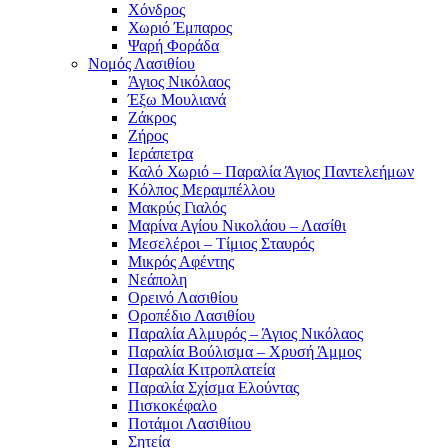
Χόνδρος
Χωριό Έμπαρος
Ψαρή Φοράδα
Νομός Λασιθίου
Άγιος Νικόλαος
Έξω Μουλιανά
Ζάκρος
Ζήρος
Ιεράπετρα
Καλό Χωριό – Παραλία Άγιος Παντελεήμων
Κόλπος Μεραμπέλλου
Μακρύς Γιαλός
Μαρίνα Αγίου Νικολάου – Λασίθι
Μεσελέροι – Τίμιος Σταυρός
Μικρός Αφέντης
Νεάπολη
Ορεινό Λασιθίου
Οροπέδιο Λασιθίου
Παραλία Αλμυρός – Άγιος Νικόλαος
Παραλία Βούλισμα – Χρυσή Άμμος
Παραλία Κιτροπλατεία
Παραλία Σχίσμα Ελούντας
Πισκοκέφαλο
Ποτάμοι Λασιθίιου
Σητεία