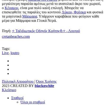
μεγαλύτερη παραλία αμέσως μετά το ανατολικό άκρο του χωριού,
ο
Κέραμος
, είναι μια πολύ καλή επιλογή. Μπορείτε να
επισκεφθείτε τις παραλίες του κοντινού
Λύκου, Φοίνικα
και φυσικά
τα μαγευτικά
Μάρμαρα
. Υπάρχουν καραβάκια που φεύγουν κάθε
μέρα για Μάρμαρα και Γλυκά Νερά.
Πηγή:
⭐ Ταξιδιωτικός Οδηγός Κρήτης⛵⭐ - Λουτρό
cretanbeaches.com
Tags:
Live
,
loutro
Πολιτική Απορρήτου
|
Όροι Χρήσης
2023 CREATED BY
blacknwhite
Κλείσιμο
Σταθμοί
Όλοι οι σταθμοί