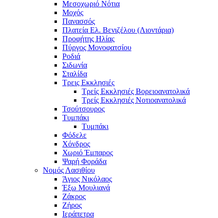
Μεσοχωριό Νότια
Μοχός
Πανασσός
Πλατεία Ελ. Βενιζέλου (Λιοντάρια)
Προφήτης Ηλίας
Πύργος Μονοφατσίου
Ροδιά
Σιδωνία
Σταλίδα
Τρεις Εκκλησιές
Τρείς Εκκλησιές Βορειοανατολικά
Τρείς Εκκλησιές Νοτιοανατολικά
Τσούτσουρος
Τυμπάκι
Τυμπάκι
Φόδελε
Χόνδρος
Χωριό Έμπαρος
Ψαρή Φοράδα
Νομός Λασιθίου
Άγιος Νικόλαος
Έξω Μουλιανά
Ζάκρος
Ζήρος
Ιεράπετρα