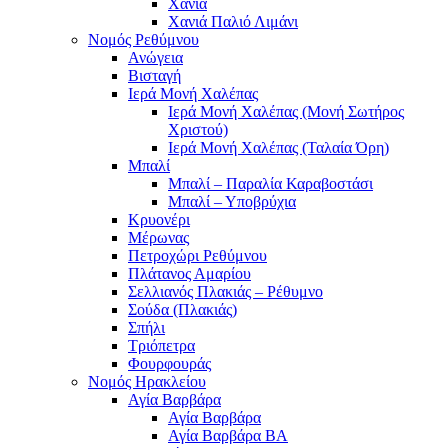
Χανιά
Χανιά Παλιό Λιμάνι
Νομός Ρεθύμνου
Ανώγεια
Βισταγή
Ιερά Μονή Χαλέπας
Ιερά Μονή Χαλέπας (Μονή Σωτήρος
Χριστού)
Ιερά Μονή Χαλέπας (Ταλαία Όρη)
Μπαλί
Μπαλί – Παραλία Καραβοστάσι
Μπαλί – Υποβρύχια
Κρυονέρι
Μέρωνας
Πετροχώρι Ρεθύμνου
Πλάτανος Αμαρίου
Σελλιανός Πλακιάς – Ρέθυμνο
Σούδα (Πλακιάς)
Σπήλι
Τριόπετρα
Φουρφουράς
Νομός Ηρακλείου
Αγία Βαρβάρα
Αγία Βαρβάρα
Αγία Βαρβάρα ΒΑ