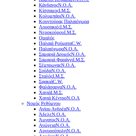
Κάνδανος
Ν.Ο.Α.
Κίσσαμος
Ι.Μ.Σ.
Κολυμπάρι
Ν.Ο.Α.
Κουντούρας Παλαιόχωρα
Λουσακιές
Ι.Μ.Σ.
Νεροκούρου
Ι.Μ.Σ.
Ομαλός
Παλαιά Ρούματα
C.W.
Παλαιόχωρα
Ν.Ο.Α.
Σαμαριά Δρυμός
Ν.Ο.Α.
Σαμαριά Φαράγγι
Ι.Μ.Σ.
Σέμπρωνας
Ν.Ο.Α.
Σούδα
Ν.Ο.Α.
Σταλός
Ι.Μ.Σ.
Σφακιά
C.W.
Φαλάσαρνα
Ν.Ο.Α.
Χανιά
Ι.Μ.Σ.
Χανιά Κέντρο
N.O.A
Νομός Ρεθύμνου
Αγίου Ανδρέα
Ν.Ο.Α.
Άδελε
Ν.Ο.Α.
Άμνατος
Ν.Ο.Α.
Ανώγεια
Ν.Ο.Α.
Αργυρούπολη
Ν.Ο.Α.