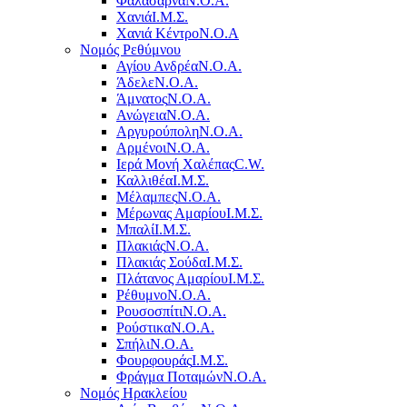
Φαλάσαρνα
Ν.Ο.Α.
Χανιά
Ι.Μ.Σ.
Χανιά Κέντρο
N.O.A
Νομός Ρεθύμνου
Αγίου Ανδρέα
Ν.Ο.Α.
Άδελε
Ν.Ο.Α.
Άμνατος
Ν.Ο.Α.
Ανώγεια
Ν.Ο.Α.
Αργυρούπολη
Ν.Ο.Α.
Αρμένοι
Ν.Ο.Α.
Ιερά Μονή Χαλέπας
C.W.
Καλλιθέα
Ι.Μ.Σ.
Μέλαμπες
Ν.Ο.Α.
Μέρωνας Αμαρίου
Ι.Μ.Σ.
Μπαλί
Ι.Μ.Σ.
Πλακιάς
Ν.Ο.Α.
Πλακιάς Σούδα
Ι.Μ.Σ.
Πλάτανος Αμαρίου
Ι.Μ.Σ.
Ρέθυμνο
Ν.Ο.Α.
Ρουσοσπίτι
Ν.Ο.Α.
Ρούστικα
Ν.Ο.Α.
Σπήλι
Ν.Ο.Α.
Φουρφουράς
Ι.Μ.Σ.
Φράγμα Ποταμών
Ν.Ο.Α.
Νομός Ηρακλείου