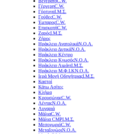
Βενεράτο
C.W.
Γέργερη
C.W.
Γόρτυνα
Ι.Μ.Σ.
Γούβες
C.W.
Έμπαρος
C.W.
Επισκοπή
C.W.
Ζαρός
Ι.Μ.Σ.
Ζήρος
Ηράκλειο Ανατολικά
Ν.Ο.Α.
Ηράκλειο Δυτικά
Ν.Ο.Α.
Ηράκλειο Κέντρο
Ηράκλειο Κνωσός
Ν.Ο.Α.
Ηράκλειο Λιμάνι
Ι.Μ.Σ.
Ηράκλειο Μ.Φ.Ι.Κ
Ν.Ο.Α.
Ιερά Μονή Οδηγήτριας
Ι.Μ.Σ.
Καστρί
Κάτω Ασίτες
Κλήμα
Κρουσώνας
C.W.
Λέντας
Ν.Ο.Α.
Λυγαριά
Μάλια
C.W.
Μάλια CMP
Ι.Μ.Σ.
Μεσοχωριό
C.W.
Μεταξοχώρι
Ν.Ο.Α.