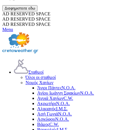
Διαφημιστειτε εδω
AD RESERVED SPACE
AD RESERVED SPACE
AD RESERVED SPACE
Menu
Σταθμοί
Όλοι οι σταθμοί
Νομός Χανίων
Άγιοι Πάντες
Ν.Ο.Α.
Αγίου Ιωάννη Σφακίων
Ν.Ο.Α.
Αγυιά Χανίων
C.W.
Ακρωτήρι
Ν.Ο.Α.
Αλικιανός
Ι.Μ.Σ.
Ασή Γωνιά
Ν.Ο.Α.
Ασκύφου
Ν.Ο.Α.
Βάμος
C.W.
Βουκολιές
Ι.Μ.Σ.