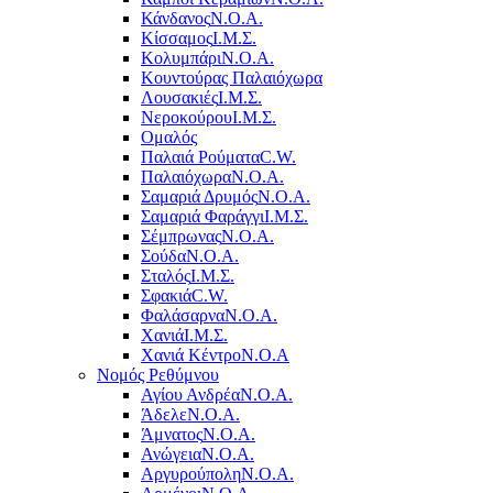
Κάνδανος
Ν.Ο.Α.
Κίσσαμος
Ι.Μ.Σ.
Κολυμπάρι
Ν.Ο.Α.
Κουντούρας Παλαιόχωρα
Λουσακιές
Ι.Μ.Σ.
Νεροκούρου
Ι.Μ.Σ.
Ομαλός
Παλαιά Ρούματα
C.W.
Παλαιόχωρα
Ν.Ο.Α.
Σαμαριά Δρυμός
Ν.Ο.Α.
Σαμαριά Φαράγγι
Ι.Μ.Σ.
Σέμπρωνας
Ν.Ο.Α.
Σούδα
Ν.Ο.Α.
Σταλός
Ι.Μ.Σ.
Σφακιά
C.W.
Φαλάσαρνα
Ν.Ο.Α.
Χανιά
Ι.Μ.Σ.
Χανιά Κέντρο
N.O.A
Νομός Ρεθύμνου
Αγίου Ανδρέα
Ν.Ο.Α.
Άδελε
Ν.Ο.Α.
Άμνατος
Ν.Ο.Α.
Ανώγεια
Ν.Ο.Α.
Αργυρούπολη
Ν.Ο.Α.