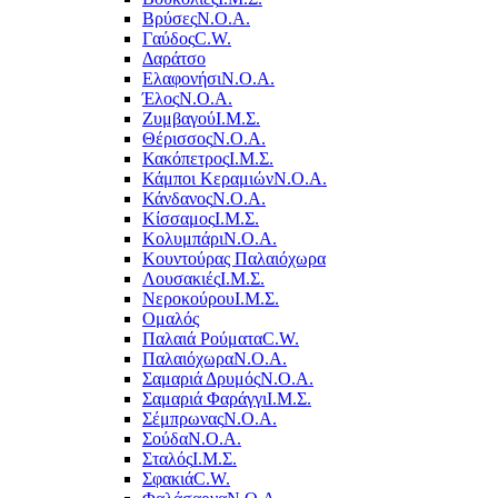
Βρύσες
Ν.Ο.Α.
Γαύδος
C.W.
Δαράτσο
Ελαφονήσι
Ν.Ο.Α.
Έλος
Ν.Ο.Α.
Ζυμβαγού
Ι.Μ.Σ.
Θέρισσος
Ν.Ο.Α.
Κακόπετρος
Ι.Μ.Σ.
Κάμποι Κεραμιών
Ν.Ο.Α.
Κάνδανος
Ν.Ο.Α.
Κίσσαμος
Ι.Μ.Σ.
Κολυμπάρι
Ν.Ο.Α.
Κουντούρας Παλαιόχωρα
Λουσακιές
Ι.Μ.Σ.
Νεροκούρου
Ι.Μ.Σ.
Ομαλός
Παλαιά Ρούματα
C.W.
Παλαιόχωρα
Ν.Ο.Α.
Σαμαριά Δρυμός
Ν.Ο.Α.
Σαμαριά Φαράγγι
Ι.Μ.Σ.
Σέμπρωνας
Ν.Ο.Α.
Σούδα
Ν.Ο.Α.
Σταλός
Ι.Μ.Σ.
Σφακιά
C.W.