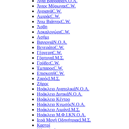
Αγία Βαρβάρα
Ν.Ο.Α.
Άγιος Μύρωνας
C.W.
Αγριανά
C.W.
Αμιράς
C.W.
Άνω Βιάννος
C.W.
Άρβη
Αρκαλοχώρι
C.W.
Ασήμι
Βαγιονιά
Ν.Ο.Α.
Βενεράτο
C.W.
Γέργερη
C.W.
Γόρτυνα
Ι.Μ.Σ.
Γούβες
C.W.
Έμπαρος
C.W.
Επισκοπή
C.W.
Ζαρός
Ι.Μ.Σ.
Ζήρος
Ηράκλειο Ανατολικά
Ν.Ο.Α.
Ηράκλειο Δυτικά
Ν.Ο.Α.
Ηράκλειο Κέντρο
Ηράκλειο Κνωσός
Ν.Ο.Α.
Ηράκλειο Λιμάνι
Ι.Μ.Σ.
Ηράκλειο Μ.Φ.Ι.Κ
Ν.Ο.Α.
Ιερά Μονή Οδηγήτριας
Ι.Μ.Σ.
Καστρί