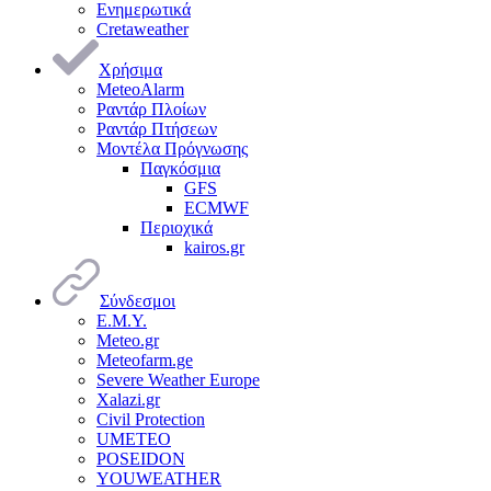
Ενημερωτικά
Cretaweather
Χρήσιμα
MeteoAlarm
Ραντάρ Πλοίων
Ραντάρ Πτήσεων
Μοντέλα Πρόγνωσης
Παγκόσμια
GFS
ECMWF
Περιοχικά
kairos.gr
Σύνδεσμοι
Ε.Μ.Υ.
Meteo.gr
Meteofarm.ge
Severe Weather Europe
Xalazi.gr
Civil Protection
UMETEO
POSEIDON
YOUWEATHER