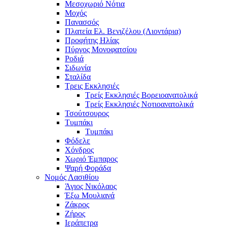
Μεσοχωριό Νότια
Μοχός
Πανασσός
Πλατεία Ελ. Βενιζέλου (Λιοντάρια)
Προφήτης Ηλίας
Πύργος Μονοφατσίου
Ροδιά
Σιδωνία
Σταλίδα
Τρεις Εκκλησιές
Τρείς Εκκλησιές Βορειοανατολικά
Τρείς Εκκλησιές Νοτιοανατολικά
Τσούτσουρος
Τυμπάκι
Τυμπάκι
Φόδελε
Χόνδρος
Χωριό Έμπαρος
Ψαρή Φοράδα
Νομός Λασιθίου
Άγιος Νικόλαος
Έξω Μουλιανά
Ζάκρος
Ζήρος
Ιεράπετρα