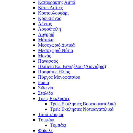
Καταρράκτης Αμπά
Κάτω Ασίτες
Κουτουλουφάρι
Κρουσώνας
Λέντας
Λοφούπολη
Λυγαριά
Μάταλα
Μεσοχωριό Δυτικά
Μεσοχωριό Νότια
Μοχός
Πανασσός
Πλατεία Ελ. Βενιζέλου (Λιοντάρια)
Προφήτης Ηλίας
Πύργος Μονοφατσίου
Ροδιά
Σιδωνία
Σταλίδα
Τρεις Εκκλησιές
Τρείς Εκκλησιές Βορειοανατολικά
Τρείς Εκκλησιές Νοτιοανατολικά
Τσούτσουρος
Τυμπάκι
Τυμπάκι
Φόδελε