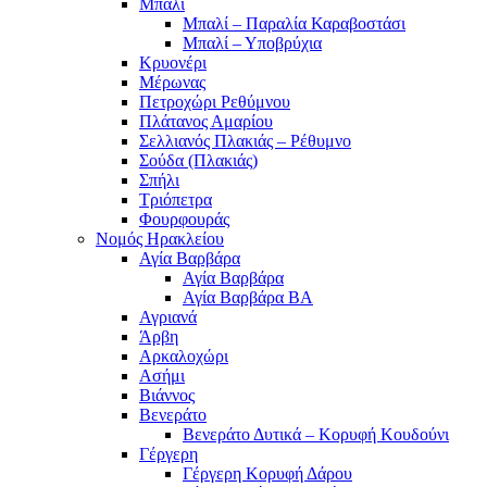
Μπαλί
Μπαλί – Παραλία Καραβοστάσι
Μπαλί – Υποβρύχια
Κρυονέρι
Μέρωνας
Πετροχώρι Ρεθύμνου
Πλάτανος Αμαρίου
Σελλιανός Πλακιάς – Ρέθυμνο
Σούδα (Πλακιάς)
Σπήλι
Τριόπετρα
Φουρφουράς
Νομός Ηρακλείου
Αγία Βαρβάρα
Αγία Βαρβάρα
Αγία Βαρβάρα ΒΑ
Αγριανά
Άρβη
Αρκαλοχώρι
Ασήμι
Βιάννος
Βενεράτο
Βενεράτο Δυτικά – Κορυφή Κουδούνι
Γέργερη
Γέργερη Κορυφή Δάρου