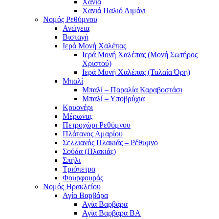
Χανιά
Χανιά Παλιό Λιμάνι
Νομός Ρεθύμνου
Ανώγεια
Βισταγή
Ιερά Μονή Χαλέπας
Ιερά Μονή Χαλέπας (Μονή Σωτήρος
Χριστού)
Ιερά Μονή Χαλέπας (Ταλαία Όρη)
Μπαλί
Μπαλί – Παραλία Καραβοστάσι
Μπαλί – Υποβρύχια
Κρυονέρι
Μέρωνας
Πετροχώρι Ρεθύμνου
Πλάτανος Αμαρίου
Σελλιανός Πλακιάς – Ρέθυμνο
Σούδα (Πλακιάς)
Σπήλι
Τριόπετρα
Φουρφουράς
Νομός Ηρακλείου
Αγία Βαρβάρα
Αγία Βαρβάρα
Αγία Βαρβάρα ΒΑ