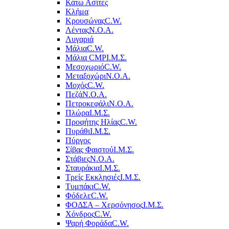
Κάτω Ασίτες
Κλήμα
Κρουσώνας
C.W.
Λέντας
Ν.Ο.Α.
Λυγαριά
Μάλια
C.W.
Μάλια CMP
Ι.Μ.Σ.
Μεσοχωριό
C.W.
Μεταξοχώρι
Ν.Ο.Α.
Μοχός
C.W.
Πεζά
Ν.Ο.Α.
Πετροκεφάλι
Ν.Ο.Α.
Πλώρα
Ι.Μ.Σ.
Προφήτης Ηλίας
C.W.
Πυράθι
Ι.Μ.Σ.
Πύργος
Σίβας Φαιστού
Ι.Μ.Σ.
Στάβιες
Ν.Ο.Α.
Σταυράκια
Ι.Μ.Σ.
Τρείς Εκκλησιές
Ι.Μ.Σ.
Τυμπάκι
C.W.
Φόδελε
C.W.
ΦΟΔΣΑ – Χερσόνησος
Ι.Μ.Σ.
Χόνδρος
C.W.
Ψαρή Φοράδα
C.W.