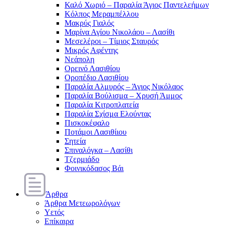
Καλό Χωριό – Παραλία Άγιος Παντελεήμων
Κόλπος Μεραμπέλλου
Μακρύς Γιαλός
Μαρίνα Αγίου Νικολάου – Λασίθι
Μεσελέροι – Τίμιος Σταυρός
Μικρός Αφέντης
Νεάπολη
Ορεινό Λασιθίου
Οροπέδιο Λασιθίου
Παραλία Αλμυρός – Άγιος Νικόλαος
Παραλία Βούλισμα – Χρυσή Άμμος
Παραλία Κιτροπλατεία
Παραλία Σχίσμα Ελούντας
Πισκοκέφαλο
Ποτάμοι Λασιθίιου
Σητεία
Σπιναλόγκα – Λασίθι
Τζερμιάδο
Φοινικόδασος Βάι
Άρθρα
Άρθρα Μετεωρολόγων
Υετός
Επίκαιρα