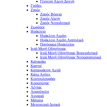
Γέργερη Λίμνη Διγενή
Γούβες
Ζαρός
Ζαρός Βόρεια
Ζαρός Λίμνη
Ζαρός Νοτιοδυτικά
Ζωφόροι
Ηράκλειο
Ηράκλειο Λιμάνι
Ηράκλειο Λιμάνι Ανατολικά
Πανόραμα Ηρακλείου
Ιερά Μονή Οδηγήτριας
Ιερά Μονή Οδηγήτριας Βορειοδυτικά
Ιερά Μονή Οδηγήτριας Νοτιοανατολικά
Καλαμάκι
Καστρί
Καταρράκτης Αμπά
Κάτω Ασίτες
Κουτουλουφάρι
Κρουσώνας
Λέντας
Λοφούπολη
Λυγαριά
Μάταλα
Μεσοχωριό Δυτικά