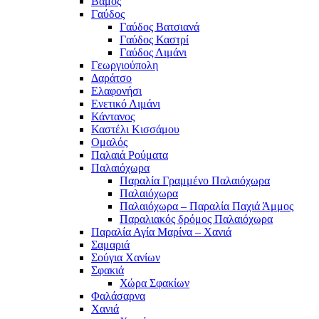
Βάμος
Γαύδος
Γαύδος Βατσιανά
Γαύδος Καστρί
Γαύδος Λιμάνι
Γεωργιούπολη
Δαράτσο
Ελαφονήσι
Ενετικό Λιμάνι
Κάντανος
Καστέλι Κισσάμου
Ομαλός
Παλαιά Ρούματα
Παλαιόχωρα
Παραλία Γραμμένο Παλαιόχωρα
Παλαιόχωρα
Παλαιόχωρα – Παραλία Παχιά Άμμος
Παραλιακός δρόμος Παλαιόχωρα
Παραλία Αγία Μαρίνα – Χανιά
Σαμαριά
Σούγια Χανίων
Σφακιά
Χώρα Σφακίων
Φαλάσαρνα
Χανιά