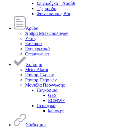
Σπιναλόγκα – Λασίθι
Τζερμιάδο
Φοινικόδασος Βάι
Άρθρα
Άρθρα Μετεωρολόγων
Υετός
Επίκαιρα
Ενημερωτικά
Cretaweather
Χρήσιμα
MeteoAlarm
Ραντάρ Πλοίων
Ραντάρ Πτήσεων
Μοντέλα Πρόγνωσης
Παγκόσμια
GFS
ECMWF
Περιοχικά
kairos.gr
Σύνδεσμοι