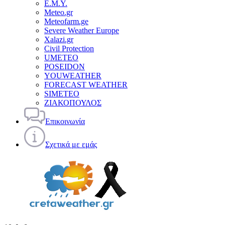
Ε.Μ.Υ.
Meteo.gr
Meteofarm.ge
Severe Weather Europe
Xalazi.gr
Civil Protection
UMETEO
POSEIDON
YOUWEATHER
FORECAST WEATHER
SIMETEO
ΖΙΑΚΟΠΟΥΛΟΣ
Επικοινωνία
Σχετικά με εμάς