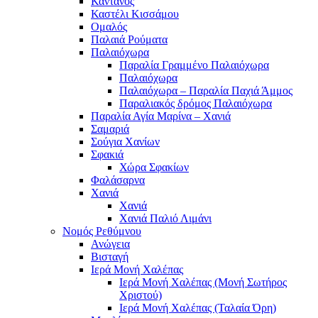
Κάντανος
Καστέλι Κισσάμου
Ομαλός
Παλαιά Ρούματα
Παλαιόχωρα
Παραλία Γραμμένο Παλαιόχωρα
Παλαιόχωρα
Παλαιόχωρα – Παραλία Παχιά Άμμος
Παραλιακός δρόμος Παλαιόχωρα
Παραλία Αγία Μαρίνα – Χανιά
Σαμαριά
Σούγια Χανίων
Σφακιά
Χώρα Σφακίων
Φαλάσαρνα
Χανιά
Χανιά
Χανιά Παλιό Λιμάνι
Νομός Ρεθύμνου
Ανώγεια
Βισταγή
Ιερά Μονή Χαλέπας
Ιερά Μονή Χαλέπας (Μονή Σωτήρος
Χριστού)
Ιερά Μονή Χαλέπας (Ταλαία Όρη)