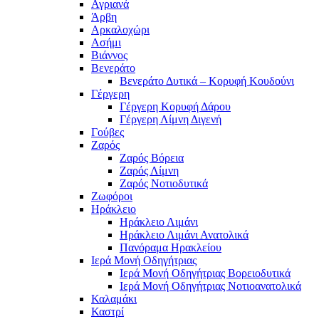
Αγριανά
Άρβη
Αρκαλοχώρι
Ασήμι
Βιάννος
Βενεράτο
Βενεράτο Δυτικά – Κορυφή Κουδούνι
Γέργερη
Γέργερη Κορυφή Δάρου
Γέργερη Λίμνη Διγενή
Γούβες
Ζαρός
Ζαρός Βόρεια
Ζαρός Λίμνη
Ζαρός Νοτιοδυτικά
Ζωφόροι
Ηράκλειο
Ηράκλειο Λιμάνι
Ηράκλειο Λιμάνι Ανατολικά
Πανόραμα Ηρακλείου
Ιερά Μονή Οδηγήτριας
Ιερά Μονή Οδηγήτριας Βορειοδυτικά
Ιερά Μονή Οδηγήτριας Νοτιοανατολικά
Καλαμάκι
Καστρί