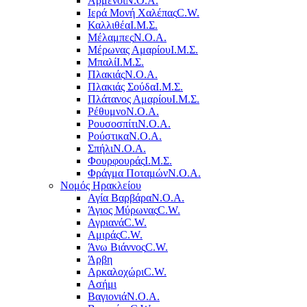
Αρμένοι
Ν.Ο.Α.
Ιερά Μονή Χαλέπας
C.W.
Καλλιθέα
Ι.Μ.Σ.
Μέλαμπες
Ν.Ο.Α.
Μέρωνας Αμαρίου
Ι.Μ.Σ.
Μπαλί
Ι.Μ.Σ.
Πλακιάς
Ν.Ο.Α.
Πλακιάς Σούδα
Ι.Μ.Σ.
Πλάτανος Αμαρίου
Ι.Μ.Σ.
Ρέθυμνο
Ν.Ο.Α.
Ρουσοσπίτι
Ν.Ο.Α.
Ρούστικα
Ν.Ο.Α.
Σπήλι
Ν.Ο.Α.
Φουρφουράς
Ι.Μ.Σ.
Φράγμα Ποταμών
Ν.Ο.Α.
Νομός Ηρακλείου
Αγία Βαρβάρα
Ν.Ο.Α.
Άγιος Μύρωνας
C.W.
Αγριανά
C.W.
Αμιράς
C.W.
Άνω Βιάννος
C.W.
Άρβη
Αρκαλοχώρι
C.W.
Ασήμι
Βαγιονιά
Ν.Ο.Α.