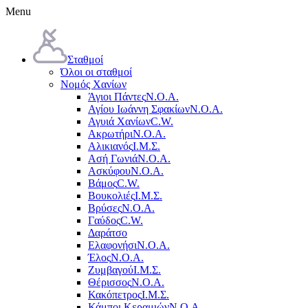
Menu
Σταθμοί
Όλοι οι σταθμοί
Νομός Χανίων
Άγιοι Πάντες
Ν.Ο.Α.
Αγίου Ιωάννη Σφακίων
Ν.Ο.Α.
Αγυιά Χανίων
C.W.
Ακρωτήρι
Ν.Ο.Α.
Αλικιανός
Ι.Μ.Σ.
Ασή Γωνιά
Ν.Ο.Α.
Ασκύφου
Ν.Ο.Α.
Βάμος
C.W.
Βουκολιές
Ι.Μ.Σ.
Βρύσες
Ν.Ο.Α.
Γαύδος
C.W.
Δαράτσο
Ελαφονήσι
Ν.Ο.Α.
Έλος
Ν.Ο.Α.
Ζυμβαγού
Ι.Μ.Σ.
Θέρισσος
Ν.Ο.Α.
Κακόπετρος
Ι.Μ.Σ.
Κάμποι Κεραμιών
Ν.Ο.Α.