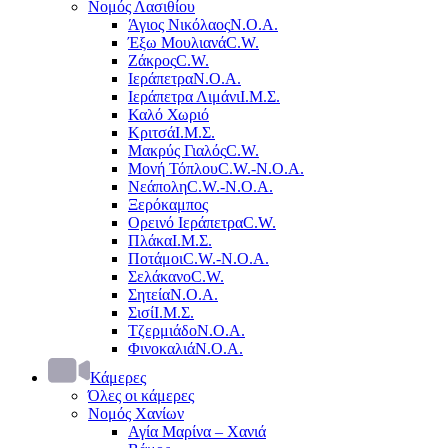
Νομός Λασιθίου
Άγιος Νικόλαος
Ν.Ο.Α.
Έξω Μουλιανά
C.W.
Ζάκρος
C.W.
Ιεράπετρα
Ν.Ο.Α.
Ιεράπετρα Λιμάνι
Ι.Μ.Σ.
Καλό Χωριό
Κριτσά
Ι.Μ.Σ.
Μακρύς Γιαλός
C.W.
Μονή Τόπλου
C.W.-Ν.Ο.Α.
Νεάπολη
C.W.-Ν.Ο.Α.
Ξερόκαμπος
Ορεινό Ιεράπετρα
C.W.
Πλάκα
Ι.Μ.Σ.
Ποτάμοι
C.W.-Ν.Ο.Α.
Σελάκανο
C.W.
Σητεία
Ν.Ο.Α.
Σισί
Ι.Μ.Σ.
Τζερμιάδο
Ν.Ο.Α.
Φινοκαλιά
Ν.Ο.Α.
Κάμερες
Όλες οι κάμερες
Νομός Χανίων
Αγία Μαρίνα – Χανιά