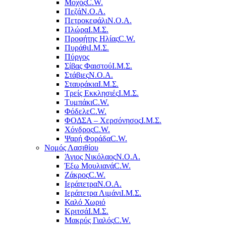
Μοχός
C.W.
Πεζά
Ν.Ο.Α.
Πετροκεφάλι
Ν.Ο.Α.
Πλώρα
Ι.Μ.Σ.
Προφήτης Ηλίας
C.W.
Πυράθι
Ι.Μ.Σ.
Πύργος
Σίβας Φαιστού
Ι.Μ.Σ.
Στάβιες
Ν.Ο.Α.
Σταυράκια
Ι.Μ.Σ.
Τρείς Εκκλησιές
Ι.Μ.Σ.
Τυμπάκι
C.W.
Φόδελε
C.W.
ΦΟΔΣΑ – Χερσόνησος
Ι.Μ.Σ.
Χόνδρος
C.W.
Ψαρή Φοράδα
C.W.
Νομός Λασιθίου
Άγιος Νικόλαος
Ν.Ο.Α.
Έξω Μουλιανά
C.W.
Ζάκρος
C.W.
Ιεράπετρα
Ν.Ο.Α.
Ιεράπετρα Λιμάνι
Ι.Μ.Σ.
Καλό Χωριό
Κριτσά
Ι.Μ.Σ.
Μακρύς Γιαλός
C.W.