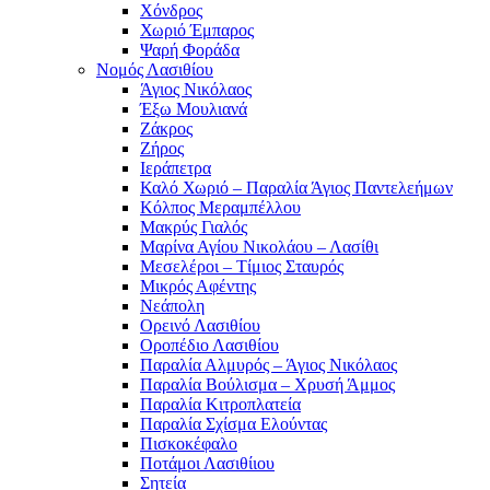
Χόνδρος
Χωριό Έμπαρος
Ψαρή Φοράδα
Νομός Λασιθίου
Άγιος Νικόλαος
Έξω Μουλιανά
Ζάκρος
Ζήρος
Ιεράπετρα
Καλό Χωριό – Παραλία Άγιος Παντελεήμων
Κόλπος Μεραμπέλλου
Μακρύς Γιαλός
Μαρίνα Αγίου Νικολάου – Λασίθι
Μεσελέροι – Τίμιος Σταυρός
Μικρός Αφέντης
Νεάπολη
Ορεινό Λασιθίου
Οροπέδιο Λασιθίου
Παραλία Αλμυρός – Άγιος Νικόλαος
Παραλία Βούλισμα – Χρυσή Άμμος
Παραλία Κιτροπλατεία
Παραλία Σχίσμα Ελούντας
Πισκοκέφαλο
Ποτάμοι Λασιθίιου
Σητεία