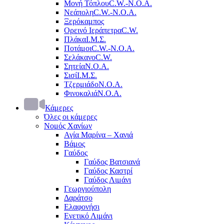
Μονή Τόπλου
C.W.-Ν.Ο.Α.
Νεάπολη
C.W.-Ν.Ο.Α.
Ξερόκαμπος
Ορεινό Ιεράπετρα
C.W.
Πλάκα
Ι.Μ.Σ.
Ποτάμοι
C.W.-Ν.Ο.Α.
Σελάκανο
C.W.
Σητεία
Ν.Ο.Α.
Σισί
Ι.Μ.Σ.
Τζερμιάδο
Ν.Ο.Α.
Φινοκαλιά
Ν.Ο.Α.
Κάμερες
Όλες οι κάμερες
Νομός Χανίων
Αγία Μαρίνα – Χανιά
Βάμος
Γαύδος
Γαύδος Βατσιανά
Γαύδος Καστρί
Γαύδος Λιμάνι
Γεωργιούπολη
Δαράτσο
Ελαφονήσι
Ενετικό Λιμάνι