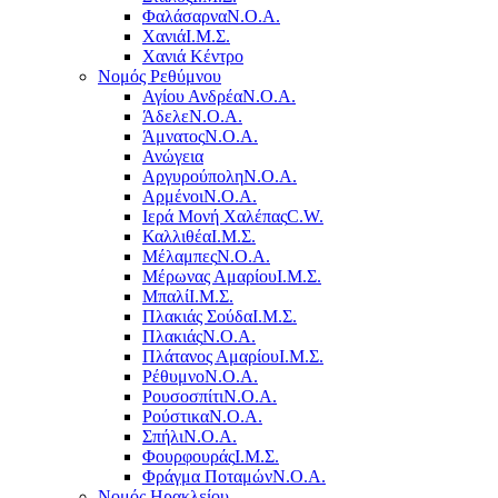
Φαλάσαρνα
Ν.Ο.Α.
Χανιά
Ι.Μ.Σ.
Χανιά Κέντρο
Νομός Ρεθύμνου
Αγίου Ανδρέα
Ν.Ο.Α.
Άδελε
Ν.Ο.Α.
Άμνατος
Ν.Ο.Α.
Ανώγεια
Αργυρούπολη
Ν.Ο.Α.
Αρμένοι
Ν.Ο.Α.
Ιερά Μονή Χαλέπας
C.W.
Καλλιθέα
Ι.Μ.Σ.
Μέλαμπες
Ν.Ο.Α.
Μέρωνας Αμαρίου
Ι.Μ.Σ.
Μπαλί
Ι.Μ.Σ.
Πλακιάς Σούδα
Ι.Μ.Σ.
Πλακιάς
Ν.Ο.Α.
Πλάτανος Αμαρίου
Ι.Μ.Σ.
Ρέθυμνο
Ν.Ο.Α.
Ρουσοσπίτι
Ν.Ο.Α.
Ρούστικα
Ν.Ο.Α.
Σπήλι
Ν.Ο.Α.
Φουρφουράς
Ι.Μ.Σ.
Φράγμα Ποταμών
Ν.Ο.Α.
Νομός Ηρακλείου