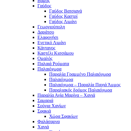
Βάμος
Γαύδος
Γαύδος Βατσιανά
Γαύδος Καστρί
Γαύδος Λιμάνι
Γεωργιούπολη
Δαράτσο
Ελαφονήσι
Ενετικό Λιμάνι
Κάντανος
Καστέλι Κισσάμου
Ομαλός
Παλαιά Ρούματα
Παλαιόχωρα
Παραλία Γραμμένο Παλαιόχωρα
Παλαιόχωρα
Παλαιόχωρα – Παραλία Παχιά Άμμος
Παραλιακός δρόμος Παλαιόχωρα
Παραλία Αγία Μαρίνα – Χανιά
Σαμαριά
Σούγια Χανίων
Σφακιά
Χώρα Σφακίων
Φαλάσαρνα
Χανιά