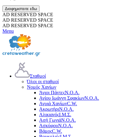
Διαφημιστειτε εδω
AD RESERVED SPACE
AD RESERVED SPACE
AD RESERVED SPACE
Menu
Σταθμοί
Όλοι οι σταθμοί
Νομός Χανίων
Άγιοι Πάντες
Ν.Ο.Α.
Αγίου Ιωάννη Σφακίων
Ν.Ο.Α.
Αγυιά Χανίων
C.W.
Ακρωτήρι
Ν.Ο.Α.
Αλικιανός
Ι.Μ.Σ.
Ασή Γωνιά
Ν.Ο.Α.
Ασκύφου
Ν.Ο.Α.
Βάμος
C.W.
Βουκολιές
Ι.Μ.Σ.