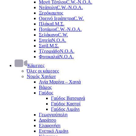
Μονή Τόπλου
C.W.-Ν.Ο.Α.
Νεάπολη
C.W.-Ν.Ο.Α.
Ξερόκαμπος
Ορεινό Ιεράπετρα
C.W.
Πλάκα
Ι.Μ.Σ.
Ποτάμοι
C.W.-Ν.Ο.Α.
Σελάκανο
C.W.
Σητεία
Ν.Ο.Α.
Σισί
Ι.Μ.Σ.
Τζερμιάδο
Ν.Ο.Α.
Φινοκαλιά
Ν.Ο.Α.
Κάμερες
Όλες οι κάμερες
Νομός Χανίων
Αγία Μαρίνα – Χανιά
Βάμος
Γαύδος
Γαύδος Βατσιανά
Γαύδος Καστρί
Γαύδος Λιμάνι
Γεωργιούπολη
Δαράτσο
Ελαφονήσι
Ενετικό Λιμάνι