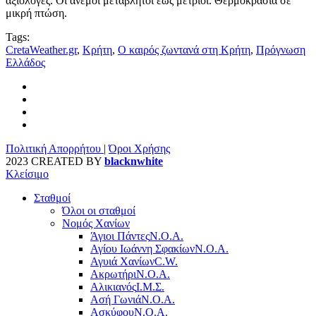
αξιόλογες. Οι άνεμοι μεταβλητοί έως μέτριοι. Θερμοκρασία σε
μικρή πτώση.
Tags:
CretaWeather.gr
,
Κρήτη
,
Ο καιρός ζωντανά στη Κρήτη
,
Πρόγνωση
Ελλάδος
Πολιτική Απορρήτου
|
Όροι Χρήσης
2023 CREATED BY
blacknwhite
Κλείσιμο
Σταθμοί
Όλοι οι σταθμοί
Νομός Χανίων
Άγιοι Πάντες
Ν.Ο.Α.
Αγίου Ιωάννη Σφακίων
Ν.Ο.Α.
Αγυιά Χανίων
C.W.
Ακρωτήρι
Ν.Ο.Α.
Αλικιανός
Ι.Μ.Σ.
Ασή Γωνιά
Ν.Ο.Α.
Ασκύφου
Ν.Ο.Α.