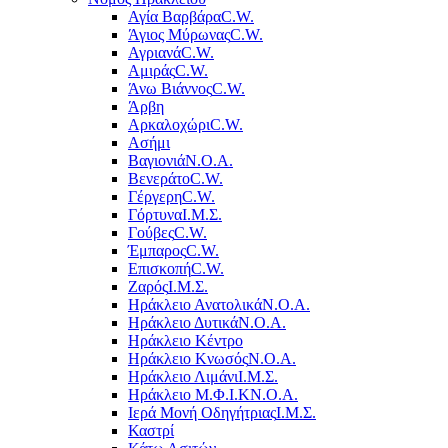
Αγία Βαρβάρα
C.W.
Άγιος Μύρωνας
C.W.
Αγριανά
C.W.
Αμιράς
C.W.
Άνω Βιάννος
C.W.
Άρβη
Αρκαλοχώρι
C.W.
Ασήμι
Βαγιονιά
Ν.Ο.Α.
Βενεράτο
C.W.
Γέργερη
C.W.
Γόρτυνα
Ι.Μ.Σ.
Γούβες
C.W.
Έμπαρος
C.W.
Επισκοπή
C.W.
Ζαρός
Ι.Μ.Σ.
Ηράκλειο Ανατολικά
Ν.Ο.Α.
Ηράκλειο Δυτικά
Ν.Ο.Α.
Ηράκλειο Κέντρο
Ηράκλειο Κνωσός
Ν.Ο.Α.
Ηράκλειο Λιμάνι
Ι.Μ.Σ.
Ηράκλειο Μ.Φ.Ι.Κ
Ν.Ο.Α.
Ιερά Μονή Οδηγήτριας
Ι.Μ.Σ.
Καστρί