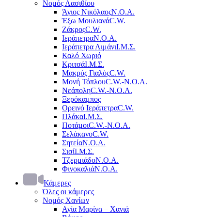
Νομός Λασιθίου
Άγιος Νικόλαος
Ν.Ο.Α.
Έξω Μουλιανά
C.W.
Ζάκρος
C.W.
Ιεράπετρα
Ν.Ο.Α.
Ιεράπετρα Λιμάνι
Ι.Μ.Σ.
Καλό Χωριό
Κριτσά
Ι.Μ.Σ.
Μακρύς Γιαλός
C.W.
Μονή Τόπλου
C.W.-Ν.Ο.Α.
Νεάπολη
C.W.-Ν.Ο.Α.
Ξερόκαμπος
Ορεινό Ιεράπετρα
C.W.
Πλάκα
Ι.Μ.Σ.
Ποτάμοι
C.W.-Ν.Ο.Α.
Σελάκανο
C.W.
Σητεία
Ν.Ο.Α.
Σισί
Ι.Μ.Σ.
Τζερμιάδο
Ν.Ο.Α.
Φινοκαλιά
Ν.Ο.Α.
Κάμερες
Όλες οι κάμερες
Νομός Χανίων
Αγία Μαρίνα – Χανιά