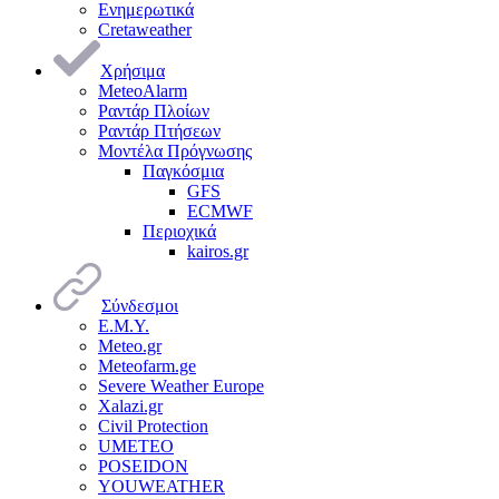
Ενημερωτικά
Cretaweather
Χρήσιμα
MeteoAlarm
Ραντάρ Πλοίων
Ραντάρ Πτήσεων
Μοντέλα Πρόγνωσης
Παγκόσμια
GFS
ECMWF
Περιοχικά
kairos.gr
Σύνδεσμοι
Ε.Μ.Υ.
Meteo.gr
Meteofarm.ge
Severe Weather Europe
Xalazi.gr
Civil Protection
UMETEO
POSEIDON
YOUWEATHER