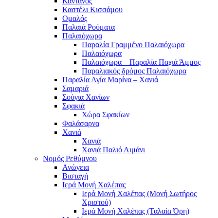
Κάντανος
Καστέλι Κισσάμου
Ομαλός
Παλαιά Ρούματα
Παλαιόχωρα
Παραλία Γραμμένο Παλαιόχωρα
Παλαιόχωρα
Παλαιόχωρα – Παραλία Παχιά Άμμος
Παραλιακός δρόμος Παλαιόχωρα
Παραλία Αγία Μαρίνα – Χανιά
Σαμαριά
Σούγια Χανίων
Σφακιά
Χώρα Σφακίων
Φαλάσαρνα
Χανιά
Χανιά
Χανιά Παλιό Λιμάνι
Νομός Ρεθύμνου
Ανώγεια
Βισταγή
Ιερά Μονή Χαλέπας
Ιερά Μονή Χαλέπας (Μονή Σωτήρος
Χριστού)
Ιερά Μονή Χαλέπας (Ταλαία Όρη)