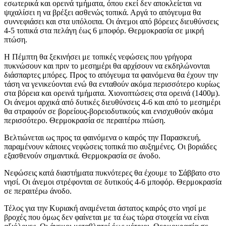
εσωτερικά και ορεινά τμήματα, όπου εκεί δεν αποκλείεται να
ψιχαλίσει η να βρέξει ασθενώς τοπικά. Αργά το απόγευμα θα
συννεφιάσει και στα υπόλοιπα. Οι άνεμοι από βόρειες διευθύνσεις
4-5 τοπικά στα πελάγη έως 6 μποφόρ. Θερμοκρασία σε μικρή
πτώση.
Η Πέμπτη θα ξεκινήσει με τοπικές νεφώσεις που γρήγορα
πυκνώσουν και πριν το μεσημέρι θα αρχίσουν να εκδηλώνονται
διάσπαρτες μπόρες. Προς το απόγευμα τα φαινόμενα θα έχουν την
τάση να γενικεύονται ενώ θα ενταθούν ακόμα περισσότερο κυρίως
στα βόρεια και ορεινά τμήματα. Χιονοπτώσεις στα ορεινά (1400μ).
Οι άνεμοι αρχικά από δυτικές διευθύνσεις 4-6 και από το μεσημέρι
θα στραφούν σε βορείους-βορειοδυτικούς και ενισχυθούν ακόμα
περισσότερο. Θερμοκρασία σε περαιτέρω πτώση.
Βελτιώνεται ως προς τα φαινόμενα ο καιρός την Παρασκευή,
παραμένουν κάποιες νεφώσεις τοπικά πιο αυξημένες. Οι βοριάδες
εξασθενούν σημαντικά. Θερμοκρασία σε άνοδο.
Νεφώσεις κατά διαστήματα πυκνότερες θα έχουμε το Σάββατο στο
νησί. Οι άνεμοι στρέφονται σε δυτικούς 4-6 μποφόρ. Θερμοκρασία
σε περαιτέρω άνοδο.
Τέλος για την Κυριακή αναμένεται άστατος καιρός στο νησί με
βροχές που όμως δεν φαίνεται με τα έως τώρα στοιχεία να είναι