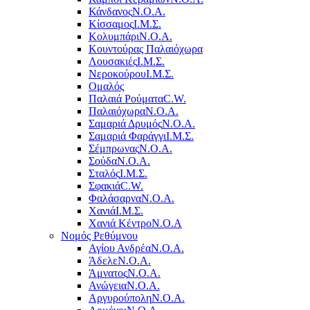
Κάνδανος
Ν.Ο.Α.
Κίσσαμος
Ι.Μ.Σ.
Κολυμπάρι
Ν.Ο.Α.
Κουντούρας Παλαιόχωρα
Λουσακιές
Ι.Μ.Σ.
Νεροκούρου
Ι.Μ.Σ.
Ομαλός
Παλαιά Ρούματα
C.W.
Παλαιόχωρα
Ν.Ο.Α.
Σαμαριά Δρυμός
Ν.Ο.Α.
Σαμαριά Φαράγγι
Ι.Μ.Σ.
Σέμπρωνας
Ν.Ο.Α.
Σούδα
Ν.Ο.Α.
Σταλός
Ι.Μ.Σ.
Σφακιά
C.W.
Φαλάσαρνα
Ν.Ο.Α.
Χανιά
Ι.Μ.Σ.
Χανιά Κέντρο
N.O.A
Νομός Ρεθύμνου
Αγίου Ανδρέα
Ν.Ο.Α.
Άδελε
Ν.Ο.Α.
Άμνατος
Ν.Ο.Α.
Ανώγεια
Ν.Ο.Α.
Αργυρούπολη
Ν.Ο.Α.