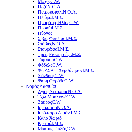
Μοχός
C.W.
Πεζά
Ν.Ο.Α.
Πετροκεφάλι
Ν.Ο.Α.
Πλώρα
Ι.Μ.Σ.
Προφήτης Ηλίας
C.W.
Πυράθι
Ι.Μ.Σ.
Πύργος
Σίβας Φαιστού
Ι.Μ.Σ.
Στάβιες
Ν.Ο.Α.
Σταυράκια
Ι.Μ.Σ.
Τρείς Εκκλησιές
Ι.Μ.Σ.
Τυμπάκι
C.W.
Φόδελε
C.W.
ΦΟΔΣΑ – Χερσόνησος
Ι.Μ.Σ.
Χόνδρος
C.W.
Ψαρή Φοράδα
C.W.
Νομός Λασιθίου
Άγιος Νικόλαος
Ν.Ο.Α.
Έξω Μουλιανά
C.W.
Ζάκρος
C.W.
Ιεράπετρα
Ν.Ο.Α.
Ιεράπετρα Λιμάνι
Ι.Μ.Σ.
Καλό Χωριό
Κριτσά
Ι.Μ.Σ.
Μακρύς Γιαλός
C.W.