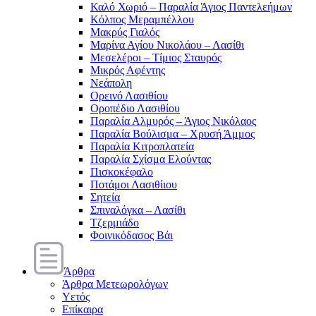
Καλό Χωριό – Παραλία Άγιος Παντελεήμων
Κόλπος Μεραμπέλλου
Μακρύς Γιαλός
Μαρίνα Αγίου Νικολάου – Λασίθι
Μεσελέροι – Τίμιος Σταυρός
Μικρός Αφέντης
Νεάπολη
Ορεινό Λασιθίου
Οροπέδιο Λασιθίου
Παραλία Αλμυρός – Άγιος Νικόλαος
Παραλία Βούλισμα – Χρυσή Άμμος
Παραλία Κιτροπλατεία
Παραλία Σχίσμα Ελούντας
Πισκοκέφαλο
Ποτάμοι Λασιθίιου
Σητεία
Σπιναλόγκα – Λασίθι
Τζερμιάδο
Φοινικόδασος Βάι
Άρθρα
Άρθρα Μετεωρολόγων
Υετός
Επίκαιρα