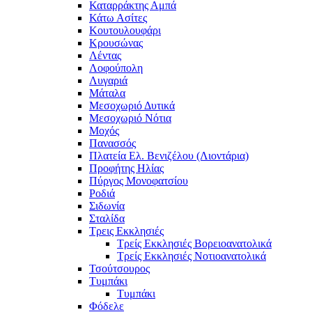
Καταρράκτης Αμπά
Κάτω Ασίτες
Κουτουλουφάρι
Κρουσώνας
Λέντας
Λοφούπολη
Λυγαριά
Μάταλα
Μεσοχωριό Δυτικά
Μεσοχωριό Νότια
Μοχός
Πανασσός
Πλατεία Ελ. Βενιζέλου (Λιοντάρια)
Προφήτης Ηλίας
Πύργος Μονοφατσίου
Ροδιά
Σιδωνία
Σταλίδα
Τρεις Εκκλησιές
Τρείς Εκκλησιές Βορειοανατολικά
Τρείς Εκκλησιές Νοτιοανατολικά
Τσούτσουρος
Τυμπάκι
Τυμπάκι
Φόδελε