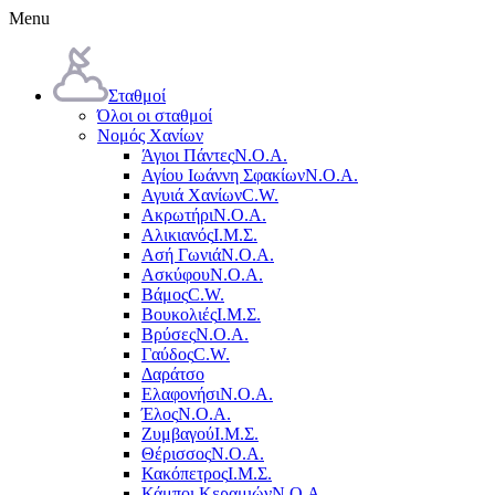
Menu
Σταθμοί
Όλοι οι σταθμοί
Νομός Χανίων
Άγιοι Πάντες
Ν.Ο.Α.
Αγίου Ιωάννη Σφακίων
Ν.Ο.Α.
Αγυιά Χανίων
C.W.
Ακρωτήρι
Ν.Ο.Α.
Αλικιανός
Ι.Μ.Σ.
Ασή Γωνιά
Ν.Ο.Α.
Ασκύφου
Ν.Ο.Α.
Βάμος
C.W.
Βουκολιές
Ι.Μ.Σ.
Βρύσες
Ν.Ο.Α.
Γαύδος
C.W.
Δαράτσο
Ελαφονήσι
Ν.Ο.Α.
Έλος
Ν.Ο.Α.
Ζυμβαγού
Ι.Μ.Σ.
Θέρισσος
Ν.Ο.Α.
Κακόπετρος
Ι.Μ.Σ.
Κάμποι Κεραμιών
Ν.Ο.Α.