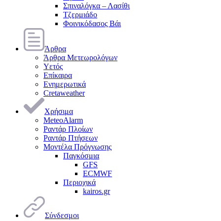
Σπιναλόγκα – Λασίθι
Τζερμιάδο
Φοινικόδασος Βάι
Άρθρα
Άρθρα Μετεωρολόγων
Υετός
Επίκαιρα
Ενημερωτικά
Cretaweather
Χρήσιμα
MeteoAlarm
Ραντάρ Πλοίων
Ραντάρ Πτήσεων
Μοντέλα Πρόγνωσης
Παγκόσμια
GFS
ECMWF
Περιοχικά
kairos.gr
Σύνδεσμοι