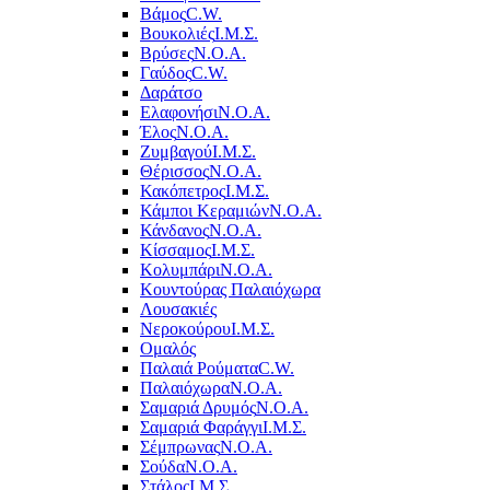
Βάμος
C.W.
Βουκολιές
Ι.Μ.Σ.
Βρύσες
Ν.Ο.Α.
Γαύδος
C.W.
Δαράτσο
Ελαφονήσι
Ν.Ο.Α.
Έλος
Ν.Ο.Α.
Ζυμβαγού
Ι.Μ.Σ.
Θέρισσος
Ν.Ο.Α.
Κακόπετρος
Ι.Μ.Σ.
Κάμποι Κεραμιών
Ν.Ο.Α.
Κάνδανος
Ν.Ο.Α.
Κίσσαμος
Ι.Μ.Σ.
Κολυμπάρι
Ν.Ο.Α.
Κουντούρας Παλαιόχωρα
Λουσακιές
Νεροκούρου
Ι.Μ.Σ.
Ομαλός
Παλαιά Ρούματα
C.W.
Παλαιόχωρα
Ν.Ο.Α.
Σαμαριά Δρυμός
Ν.Ο.Α.
Σαμαριά Φαράγγι
Ι.Μ.Σ.
Σέμπρωνας
Ν.Ο.Α.
Σούδα
Ν.Ο.Α.
Στάλος
Ι.Μ.Σ.