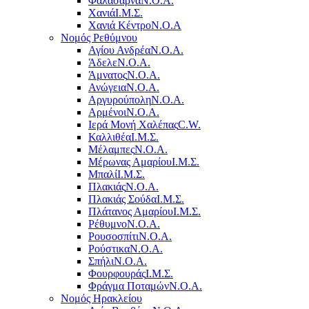
Φαλάσαρνα
Ν.Ο.Α.
Χανιά
Ι.Μ.Σ.
Χανιά Κέντρο
N.O.A
Νομός Ρεθύμνου
Αγίου Ανδρέα
Ν.Ο.Α.
Άδελε
Ν.Ο.Α.
Άμνατος
Ν.Ο.Α.
Ανώγεια
Ν.Ο.Α.
Αργυρούπολη
Ν.Ο.Α.
Αρμένοι
Ν.Ο.Α.
Ιερά Μονή Χαλέπας
C.W.
Καλλιθέα
Ι.Μ.Σ.
Μέλαμπες
Ν.Ο.Α.
Μέρωνας Αμαρίου
Ι.Μ.Σ.
Μπαλί
Ι.Μ.Σ.
Πλακιάς
Ν.Ο.Α.
Πλακιάς Σούδα
Ι.Μ.Σ.
Πλάτανος Αμαρίου
Ι.Μ.Σ.
Ρέθυμνο
Ν.Ο.Α.
Ρουσοσπίτι
Ν.Ο.Α.
Ρούστικα
Ν.Ο.Α.
Σπήλι
Ν.Ο.Α.
Φουρφουράς
Ι.Μ.Σ.
Φράγμα Ποταμών
Ν.Ο.Α.
Νομός Ηρακλείου