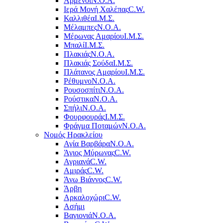
Αρμένοι
Ν.Ο.Α.
Ιερά Μονή Χαλέπας
C.W.
Καλλιθέα
Ι.Μ.Σ.
Μέλαμπες
Ν.Ο.Α.
Μέρωνας Αμαρίου
Ι.Μ.Σ.
Μπαλί
Ι.Μ.Σ.
Πλακιάς
Ν.Ο.Α.
Πλακιάς Σούδα
Ι.Μ.Σ.
Πλάτανος Αμαρίου
Ι.Μ.Σ.
Ρέθυμνο
Ν.Ο.Α.
Ρουσοσπίτι
Ν.Ο.Α.
Ρούστικα
Ν.Ο.Α.
Σπήλι
Ν.Ο.Α.
Φουρφουράς
Ι.Μ.Σ.
Φράγμα Ποταμών
Ν.Ο.Α.
Νομός Ηρακλείου
Αγία Βαρβάρα
Ν.Ο.Α.
Άγιος Μύρωνας
C.W.
Αγριανά
C.W.
Αμιράς
C.W.
Άνω Βιάννος
C.W.
Άρβη
Αρκαλοχώρι
C.W.
Ασήμι
Βαγιονιά
Ν.Ο.Α.