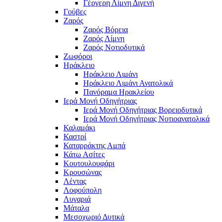
Γέργερη Λίμνη Διγενή
Γούβες
Ζαρός
Ζαρός Βόρεια
Ζαρός Λίμνη
Ζαρός Νοτιοδυτικά
Ζωφόροι
Ηράκλειο
Ηράκλειο Λιμάνι
Ηράκλειο Λιμάνι Ανατολικά
Πανόραμα Ηρακλείου
Ιερά Μονή Οδηγήτριας
Ιερά Μονή Οδηγήτριας Βορειοδυτικά
Ιερά Μονή Οδηγήτριας Νοτιοανατολικά
Καλαμάκι
Καστρί
Καταρράκτης Αμπά
Κάτω Ασίτες
Κουτουλουφάρι
Κρουσώνας
Λέντας
Λοφούπολη
Λυγαριά
Μάταλα
Μεσοχωριό Δυτικά