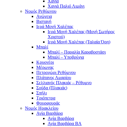
Χανιά
Χανιά Παλιό Λιμάνι
Νομός Ρεθύμνου
Ανώγεια
Βισταγή
Ιερά Μονή Χαλέπας
Ιερά Μονή Χαλέπας (Μονή Σωτήρος
Χριστού)
Ιερά Μονή Χαλέπας (Ταλαία Όρη)
Μπαλί
Μπαλί – Παραλία Καραβοστάσι
Μπαλί – Υποβρύχια
Κρυονέρι
Μέρωνας
Πετροχώρι Ρεθύμνου
Πλάτανος Αμαρίου
Σελλιανός Πλακιάς – Ρέθυμνο
Σούδα (Πλακιάς)
Σπήλι
Τριόπετρα
Φουρφουράς
Νομός Ηρακλείου
Αγία Βαρβάρα
Αγία Βαρβάρα
Αγία Βαρβάρα ΒΑ