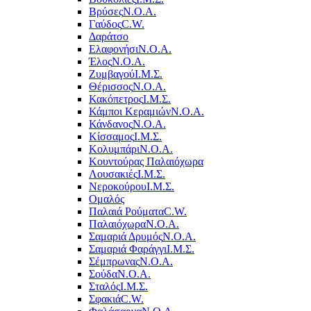
Βρύσες
Ν.Ο.Α.
Γαύδος
C.W.
Δαράτσο
Ελαφονήσι
Ν.Ο.Α.
Έλος
Ν.Ο.Α.
Ζυμβαγού
Ι.Μ.Σ.
Θέρισσος
Ν.Ο.Α.
Κακόπετρος
Ι.Μ.Σ.
Κάμποι Κεραμιών
Ν.Ο.Α.
Κάνδανος
Ν.Ο.Α.
Κίσσαμος
Ι.Μ.Σ.
Κολυμπάρι
Ν.Ο.Α.
Κουντούρας Παλαιόχωρα
Λουσακιές
Ι.Μ.Σ.
Νεροκούρου
Ι.Μ.Σ.
Ομαλός
Παλαιά Ρούματα
C.W.
Παλαιόχωρα
Ν.Ο.Α.
Σαμαριά Δρυμός
Ν.Ο.Α.
Σαμαριά Φαράγγι
Ι.Μ.Σ.
Σέμπρωνας
Ν.Ο.Α.
Σούδα
Ν.Ο.Α.
Σταλός
Ι.Μ.Σ.
Σφακιά
C.W.