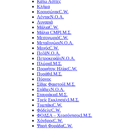
Κάτω Ασίτες
Κλήμα
Κρουσώνας
C.W.
Λέντας
Ν.Ο.Α.
Λυγαριά
Μάλια
C.W.
Μάλια CMP
Ι.Μ.Σ.
Μεσοχωριό
C.W.
Μεταξοχώρι
Ν.Ο.Α.
Μοχός
C.W.
Πεζά
Ν.Ο.Α.
Πετροκεφάλι
Ν.Ο.Α.
Πλώρα
Ι.Μ.Σ.
Προφήτης Ηλίας
C.W.
Πυράθι
Ι.Μ.Σ.
Πύργος
Σίβας Φαιστού
Ι.Μ.Σ.
Στάβιες
Ν.Ο.Α.
Σταυράκια
Ι.Μ.Σ.
Τρείς Εκκλησιές
Ι.Μ.Σ.
Τυμπάκι
C.W.
Φόδελε
C.W.
ΦΟΔΣΑ – Χερσόνησος
Ι.Μ.Σ.
Χόνδρος
C.W.
Ψαρή Φοράδα
C.W.