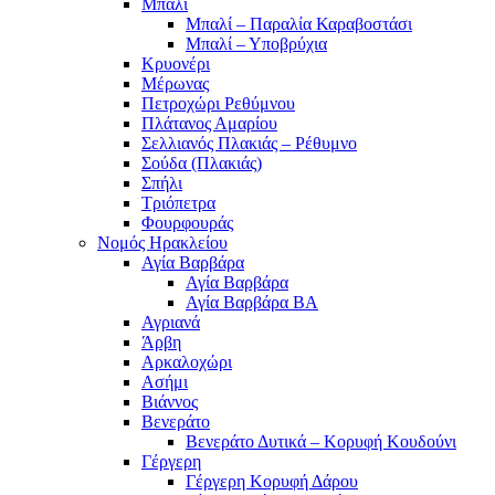
Μπαλί
Μπαλί – Παραλία Καραβοστάσι
Μπαλί – Υποβρύχια
Κρυονέρι
Μέρωνας
Πετροχώρι Ρεθύμνου
Πλάτανος Αμαρίου
Σελλιανός Πλακιάς – Ρέθυμνο
Σούδα (Πλακιάς)
Σπήλι
Τριόπετρα
Φουρφουράς
Νομός Ηρακλείου
Αγία Βαρβάρα
Αγία Βαρβάρα
Αγία Βαρβάρα ΒΑ
Αγριανά
Άρβη
Αρκαλοχώρι
Ασήμι
Βιάννος
Βενεράτο
Βενεράτο Δυτικά – Κορυφή Κουδούνι
Γέργερη
Γέργερη Κορυφή Δάρου