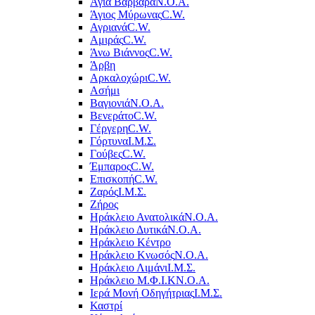
Αγία Βαρβάρα
Ν.Ο.Α.
Άγιος Μύρωνας
C.W.
Αγριανά
C.W.
Αμιράς
C.W.
Άνω Βιάννος
C.W.
Άρβη
Αρκαλοχώρι
C.W.
Ασήμι
Βαγιονιά
Ν.Ο.Α.
Βενεράτο
C.W.
Γέργερη
C.W.
Γόρτυνα
Ι.Μ.Σ.
Γούβες
C.W.
Έμπαρος
C.W.
Επισκοπή
C.W.
Ζαρός
Ι.Μ.Σ.
Ζήρος
Ηράκλειο Ανατολικά
Ν.Ο.Α.
Ηράκλειο Δυτικά
Ν.Ο.Α.
Ηράκλειο Κέντρο
Ηράκλειο Κνωσός
Ν.Ο.Α.
Ηράκλειο Λιμάνι
Ι.Μ.Σ.
Ηράκλειο Μ.Φ.Ι.Κ
Ν.Ο.Α.
Ιερά Μονή Οδηγήτριας
Ι.Μ.Σ.
Καστρί