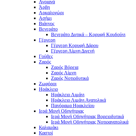
Αγριανά
Άρβη
Αρκαλοχώρι
Ασήμι
Βιάννος
Βενεράτο
Βενεράτο Δυτικά – Κορυφή Κουδούνι
Γέργερη
Γέργερη Κορυφή Δάρου
Γέργερη Λίμνη Διγενή
Γούβες
Ζαρός
Ζαρός Βόρεια
Ζαρός Λίμνη
Ζαρός Νοτιοδυτικά
Ζωφόροι
Ηράκλειο
Ηράκλειο Λιμάνι
Ηράκλειο Λιμάνι Ανατολικά
Πανόραμα Ηρακλείου
Ιερά Μονή Οδηγήτριας
Ιερά Μονή Οδηγήτριας Βορειοδυτικά
Ιερά Μονή Οδηγήτριας Νοτιοανατολικά
Καλαμάκι
Καστρί