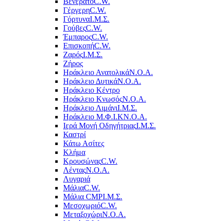
Βενεράτο
C.W.
Γέργερη
C.W.
Γόρτυνα
Ι.Μ.Σ.
Γούβες
C.W.
Έμπαρος
C.W.
Επισκοπή
C.W.
Ζαρός
Ι.Μ.Σ.
Ζήρος
Ηράκλειο Ανατολικά
Ν.Ο.Α.
Ηράκλειο Δυτικά
Ν.Ο.Α.
Ηράκλειο Κέντρο
Ηράκλειο Κνωσός
Ν.Ο.Α.
Ηράκλειο Λιμάνι
Ι.Μ.Σ.
Ηράκλειο Μ.Φ.Ι.Κ
Ν.Ο.Α.
Ιερά Μονή Οδηγήτριας
Ι.Μ.Σ.
Καστρί
Κάτω Ασίτες
Κλήμα
Κρουσώνας
C.W.
Λέντας
Ν.Ο.Α.
Λυγαριά
Μάλια
C.W.
Μάλια CMP
Ι.Μ.Σ.
Μεσοχωριό
C.W.
Μεταξοχώρι
Ν.Ο.Α.