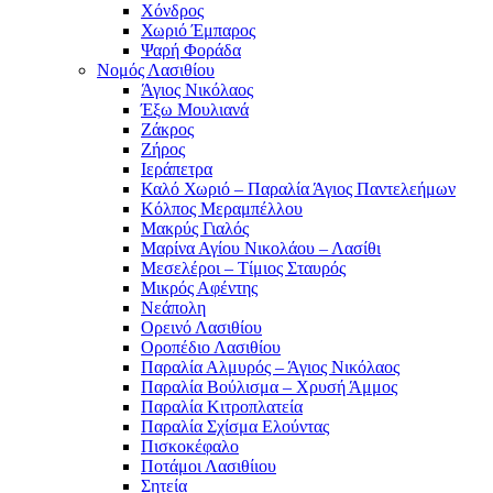
Χόνδρος
Χωριό Έμπαρος
Ψαρή Φοράδα
Νομός Λασιθίου
Άγιος Νικόλαος
Έξω Μουλιανά
Ζάκρος
Ζήρος
Ιεράπετρα
Καλό Χωριό – Παραλία Άγιος Παντελεήμων
Κόλπος Μεραμπέλλου
Μακρύς Γιαλός
Μαρίνα Αγίου Νικολάου – Λασίθι
Μεσελέροι – Τίμιος Σταυρός
Μικρός Αφέντης
Νεάπολη
Ορεινό Λασιθίου
Οροπέδιο Λασιθίου
Παραλία Αλμυρός – Άγιος Νικόλαος
Παραλία Βούλισμα – Χρυσή Άμμος
Παραλία Κιτροπλατεία
Παραλία Σχίσμα Ελούντας
Πισκοκέφαλο
Ποτάμοι Λασιθίιου
Σητεία