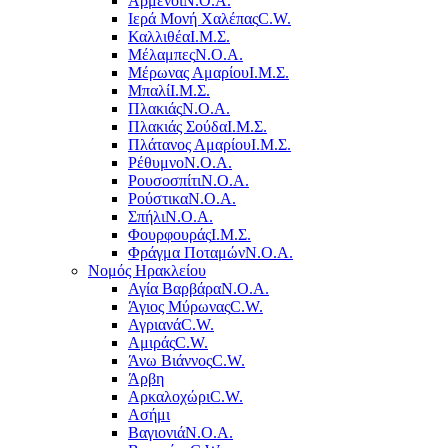
Αρμένοι
Ν.Ο.Α.
Ιερά Μονή Χαλέπας
C.W.
Καλλιθέα
Ι.Μ.Σ.
Μέλαμπες
Ν.Ο.Α.
Μέρωνας Αμαρίου
Ι.Μ.Σ.
Μπαλί
Ι.Μ.Σ.
Πλακιάς
Ν.Ο.Α.
Πλακιάς Σούδα
Ι.Μ.Σ.
Πλάτανος Αμαρίου
Ι.Μ.Σ.
Ρέθυμνο
Ν.Ο.Α.
Ρουσοσπίτι
Ν.Ο.Α.
Ρούστικα
Ν.Ο.Α.
Σπήλι
Ν.Ο.Α.
Φουρφουράς
Ι.Μ.Σ.
Φράγμα Ποταμών
Ν.Ο.Α.
Νομός Ηρακλείου
Αγία Βαρβάρα
Ν.Ο.Α.
Άγιος Μύρωνας
C.W.
Αγριανά
C.W.
Αμιράς
C.W.
Άνω Βιάννος
C.W.
Άρβη
Αρκαλοχώρι
C.W.
Ασήμι
Βαγιονιά
Ν.Ο.Α.