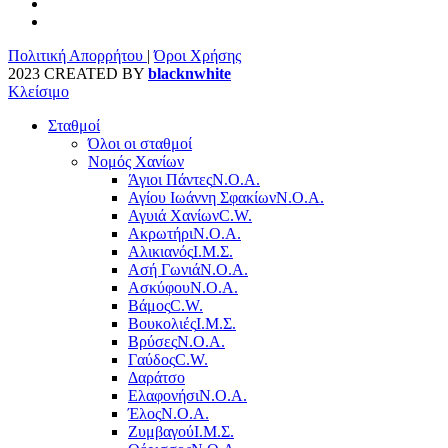
Πολιτική Απορρήτου
|
Όροι Χρήσης
2023 CREATED BY
blacknwhite
Κλείσιμο
Σταθμοί
Όλοι οι σταθμοί
Νομός Χανίων
Άγιοι Πάντες
Ν.Ο.Α.
Αγίου Ιωάννη Σφακίων
Ν.Ο.Α.
Αγυιά Χανίων
C.W.
Ακρωτήρι
Ν.Ο.Α.
Αλικιανός
Ι.Μ.Σ.
Ασή Γωνιά
Ν.Ο.Α.
Ασκύφου
Ν.Ο.Α.
Βάμος
C.W.
Βουκολιές
Ι.Μ.Σ.
Βρύσες
Ν.Ο.Α.
Γαύδος
C.W.
Δαράτσο
Ελαφονήσι
Ν.Ο.Α.
Έλος
Ν.Ο.Α.
Ζυμβαγού
Ι.Μ.Σ.