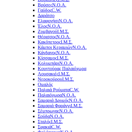
Βρύσες
Ν.Ο.Α.
Γαύδος
C.W.
Δαράτσο
Ελαφονήσι
Ν.Ο.Α.
Έλος
Ν.Ο.Α.
Ζυμβαγού
Ι.Μ.Σ.
Θέρισσος
Ν.Ο.Α.
Κακόπετρος
Ι.Μ.Σ.
Κάμποι Κεραμιών
Ν.Ο.Α.
Κάνδανος
Ν.Ο.Α.
Κίσσαμος
Ι.Μ.Σ.
Κολυμπάρι
Ν.Ο.Α.
Κουντούρας Παλαιόχωρα
Λουσακιές
Ι.Μ.Σ.
Νεροκούρου
Ι.Μ.Σ.
Ομαλός
Παλαιά Ρούματα
C.W.
Παλαιόχωρα
Ν.Ο.Α.
Σαμαριά Δρυμός
Ν.Ο.Α.
Σαμαριά Φαράγγι
Ι.Μ.Σ.
Σέμπρωνας
Ν.Ο.Α.
Σούδα
Ν.Ο.Α.
Σταλός
Ι.Μ.Σ.
Σφακιά
C.W.