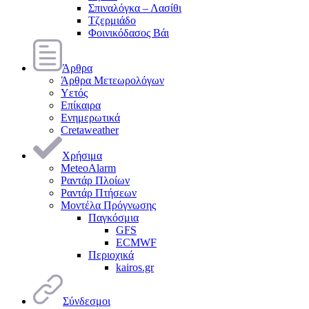
Σπιναλόγκα – Λασίθι
Τζερμιάδο
Φοινικόδασος Βάι
Άρθρα
Άρθρα Μετεωρολόγων
Υετός
Επίκαιρα
Ενημερωτικά
Cretaweather
Χρήσιμα
MeteoAlarm
Ραντάρ Πλοίων
Ραντάρ Πτήσεων
Μοντέλα Πρόγνωσης
Παγκόσμια
GFS
ECMWF
Περιοχικά
kairos.gr
Σύνδεσμοι