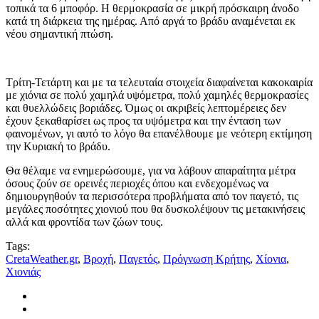
τοπικά τα 6 μποφόρ. Η θερμοκρασία σε μικρή πρόσκαιρη άνοδο
κατά τη διάρκεια της ημέρας. Από αργά το βράδυ αναμένεται εκ
νέου σημαντική πτώση.
Τρίτη-Τετάρτη και με τα τελευταία στοιχεία διαφαίνεται κακοκαιρία
με χιόνια σε πολύ χαμηλά υψόμετρα, πολύ χαμηλές θερμοκρασίες
και θυελλώδεις βοριάδες. Όμως οι ακριβείς λεπτομέρειες δεν
έχουν ξεκαθαρίσει ως προς τα υψόμετρα και την ένταση των
φαινομένων, γι αυτό το λόγο θα επανέλθουμε με νεότερη εκτίμηση
την Κυριακή το βράδυ.
Θα θέλαμε να ενημερώσουμε, για να λάβουν απαραίτητα μέτρα
όσους ζούν σε ορεινές περιοχές όπου και ενδεχομένως να
δημιουργηθούν τα περισσότερα προβλήματα από τον παγετό, τις
μεγάλες ποσότητες χιονιού που θα δυσκολέψουν τις μετακινήσεις
αλλά και φροντίδα των ζώων τους.
Tags:
CretaWeather.gr
,
Βροχή
,
Παγετός
,
Πρόγνωση Κρήτης
,
Χίονια
,
Χιονιάς