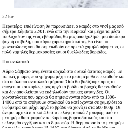
22
Ιαν
Περαιτέρω επιδείνωση θα παρουσιάσει ο καιρός στο νησί μας από
σήμερα Σάββατο 22/01, ενώ από την Κυριακή και μέχρι τα μέσα
τουλάχιστον της νέας εβδομάδας θα μας απασχολήσει μια ιδιαίτερα
ψυχρή εισβολή, που κύρια χαρακτηριστικά της θα είναι οι
χιονοπτώσεις που θα σημειωθούν σε αρκετά χαμηλό υψόμετρο, οι
πολύ χαμηλές θερμοκρασίες και οι θυελλώδεις βοριάδες.
Πιο αναλυτικά
Αύριο Σάββατο αναμένεται αρχικά στα δυτικά άστατος καιρός με
τοπικές μπόρες που γρήγορα μέχρι το μεσημέρι θα επεκταθούν και
στα υπόλοιπα ανατολικά τμήματα. Όσο θα βαδίζουμε προς το
απόγευμα και κυρίως προς αργά το βράδυ οι βροχές θα ενταθούν
και δεν αποκλείεται να εκδηλωθούν τοπικές καταιγίδες. Οι
χιονοπτώσεις που αρχικά θα σημειώνονται πάνω από τα 1300-
1400μ από το απόγευμα σταδιακά θα κατέρχονται σε χαμηλότερα
υψόμετρα και μέχρι αργά το βράδυ θα χιονίζει στα 600-800μ. Οι
άνεμοι αρχικά δυτικοί 4-6 στα πελάγη τοπικά 7 μποφόρ, από το
μεσημέρι θα στραφούν σε βορείους-βορειοδυτικούς και στα
πελάγη θα αγγίζουν και τα 8 μποφόρ. Η θερμοκρασία το μεσημέρι
θα αγγίξει τοπικά τους 15-16°C στα βόρεια. Από το βράδυ και