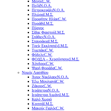
Μοχός
C.W.
Πεζά
Ν.Ο.Α.
Πετροκεφάλι
Ν.Ο.Α.
Πλώρα
Ι.Μ.Σ.
Προφήτης Ηλίας
C.W.
Πυράθι
Ι.Μ.Σ.
Πύργος
Σίβας Φαιστού
Ι.Μ.Σ.
Στάβιες
Ν.Ο.Α.
Σταυράκια
Ι.Μ.Σ.
Τρείς Εκκλησιές
Ι.Μ.Σ.
Τυμπάκι
C.W.
Φόδελε
C.W.
ΦΟΔΣΑ – Χερσόνησος
Ι.Μ.Σ.
Χόνδρος
C.W.
Ψαρή Φοράδα
C.W.
Νομός Λασιθίου
Άγιος Νικόλαος
Ν.Ο.Α.
Έξω Μουλιανά
C.W.
Ζάκρος
C.W.
Ιεράπετρα
Ν.Ο.Α.
Ιεράπετρα Λιμάνι
Ι.Μ.Σ.
Καλό Χωριό
Κριτσά
Ι.Μ.Σ.
Μακρύς Γιαλός
C.W.