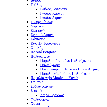
Βάμος
Γαύδος
Γαύδος Βατσιανά
Γαύδος Καστρί
Γαύδος Λιμάνι
Γεωργιούπολη
Δαράτσο
Ελαφονήσι
Ενετικό Λιμάνι
Κάντανος
Καστέλι Κισσάμου
Ομαλός
Παλαιά Ρούματα
Παλαιόχωρα
Παραλία Γραμμένο Παλαιόχωρα
Παλαιόχωρα
Παλαιόχωρα – Παραλία Παχιά Άμμος
Παραλιακός δρόμος Παλαιόχωρα
Παραλία Αγία Μαρίνα – Χανιά
Σαμαριά
Σούγια Χανίων
Σφακιά
Χώρα Σφακίων
Φαλάσαρνα
Χανιά