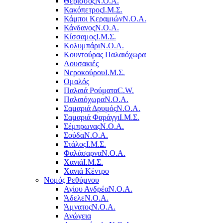
Θέρισσος
Ν.Ο.Α.
Κακόπετρος
Ι.Μ.Σ.
Κάμποι Κεραμιών
Ν.Ο.Α.
Κάνδανος
Ν.Ο.Α.
Κίσσαμος
Ι.Μ.Σ.
Κολυμπάρι
Ν.Ο.Α.
Κουντούρας Παλαιόχωρα
Λουσακιές
Νεροκούρου
Ι.Μ.Σ.
Ομαλός
Παλαιά Ρούματα
C.W.
Παλαιόχωρα
Ν.Ο.Α.
Σαμαριά Δρυμός
Ν.Ο.Α.
Σαμαριά Φαράγγι
Ι.Μ.Σ.
Σέμπρωνας
Ν.Ο.Α.
Σούδα
Ν.Ο.Α.
Στάλος
Ι.Μ.Σ.
Φαλάσαρνα
Ν.Ο.Α.
Χανιά
Ι.Μ.Σ.
Χανιά Κέντρο
Νομός Ρεθύμνου
Αγίου Ανδρέα
Ν.Ο.Α.
Άδελε
Ν.Ο.Α.
Άμνατος
Ν.Ο.Α.
Ανώγεια