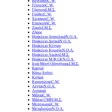
Βενεράτο
C.W.
Γέργερη
C.W.
Γόρτυνα
Ι.Μ.Σ.
Γούβες
C.W.
Έμπαρος
C.W.
Επισκοπή
C.W.
Ζαρός
Ι.Μ.Σ.
Ζήρος
Ηράκλειο Ανατολικά
Ν.Ο.Α.
Ηράκλειο Δυτικά
Ν.Ο.Α.
Ηράκλειο Κέντρο
Ηράκλειο Κνωσός
Ν.Ο.Α.
Ηράκλειο Λιμάνι
Ι.Μ.Σ.
Ηράκλειο Μ.Φ.Ι.Κ
Ν.Ο.Α.
Ιερά Μονή Οδηγήτριας
Ι.Μ.Σ.
Καστρί
Κάτω Ασίτες
Κλήμα
Κρουσώνας
C.W.
Λέντας
Ν.Ο.Α.
Λυγαριά
Μάλια
C.W.
Μάλια CMP
Ι.Μ.Σ.
Μεσοχωριό
C.W.
Μεταξοχώρι
Ν.Ο.Α.