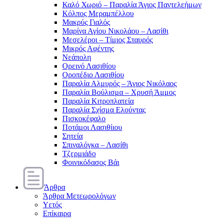
Καλό Χωριό – Παραλία Άγιος Παντελεήμων
Κόλπος Μεραμπέλλου
Μακρύς Γιαλός
Μαρίνα Αγίου Νικολάου – Λασίθι
Μεσελέροι – Τίμιος Σταυρός
Μικρός Αφέντης
Νεάπολη
Ορεινό Λασιθίου
Οροπέδιο Λασιθίου
Παραλία Αλμυρός – Άγιος Νικόλαος
Παραλία Βούλισμα – Χρυσή Άμμος
Παραλία Κιτροπλατεία
Παραλία Σχίσμα Ελούντας
Πισκοκέφαλο
Ποτάμοι Λασιθίιου
Σητεία
Σπιναλόγκα – Λασίθι
Τζερμιάδο
Φοινικόδασος Βάι
Άρθρα
Άρθρα Μετεωρολόγων
Υετός
Επίκαιρα