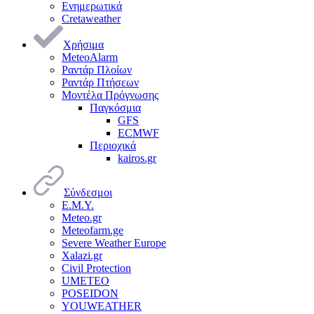
Ενημερωτικά
Cretaweather
Χρήσιμα
MeteoAlarm
Ραντάρ Πλοίων
Ραντάρ Πτήσεων
Μοντέλα Πρόγνωσης
Παγκόσμια
GFS
ECMWF
Περιοχικά
kairos.gr
Σύνδεσμοι
Ε.Μ.Υ.
Meteo.gr
Meteofarm.ge
Severe Weather Europe
Xalazi.gr
Civil Protection
UMETEO
POSEIDON
YOUWEATHER