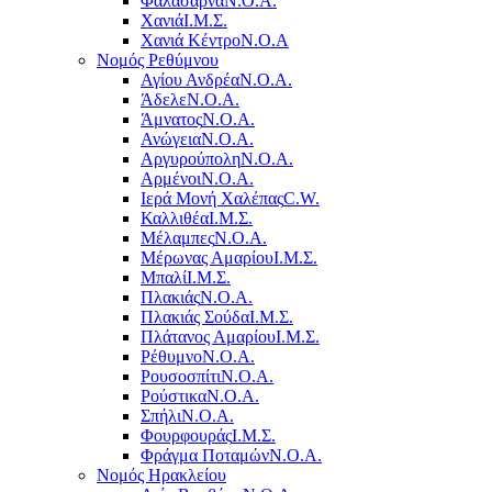
Φαλάσαρνα
Ν.Ο.Α.
Χανιά
Ι.Μ.Σ.
Χανιά Κέντρο
N.O.A
Νομός Ρεθύμνου
Αγίου Ανδρέα
Ν.Ο.Α.
Άδελε
Ν.Ο.Α.
Άμνατος
Ν.Ο.Α.
Ανώγεια
Ν.Ο.Α.
Αργυρούπολη
Ν.Ο.Α.
Αρμένοι
Ν.Ο.Α.
Ιερά Μονή Χαλέπας
C.W.
Καλλιθέα
Ι.Μ.Σ.
Μέλαμπες
Ν.Ο.Α.
Μέρωνας Αμαρίου
Ι.Μ.Σ.
Μπαλί
Ι.Μ.Σ.
Πλακιάς
Ν.Ο.Α.
Πλακιάς Σούδα
Ι.Μ.Σ.
Πλάτανος Αμαρίου
Ι.Μ.Σ.
Ρέθυμνο
Ν.Ο.Α.
Ρουσοσπίτι
Ν.Ο.Α.
Ρούστικα
Ν.Ο.Α.
Σπήλι
Ν.Ο.Α.
Φουρφουράς
Ι.Μ.Σ.
Φράγμα Ποταμών
Ν.Ο.Α.
Νομός Ηρακλείου