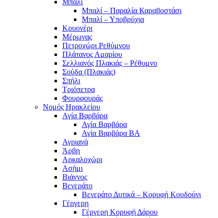
Μπαλί
Μπαλί – Παραλία Καραβοστάσι
Μπαλί – Υποβρύχια
Κρυονέρι
Μέρωνας
Πετροχώρι Ρεθύμνου
Πλάτανος Αμαρίου
Σελλιανός Πλακιάς – Ρέθυμνο
Σούδα (Πλακιάς)
Σπήλι
Τριόπετρα
Φουρφουράς
Νομός Ηρακλείου
Αγία Βαρβάρα
Αγία Βαρβάρα
Αγία Βαρβάρα ΒΑ
Αγριανά
Άρβη
Αρκαλοχώρι
Ασήμι
Βιάννος
Βενεράτο
Βενεράτο Δυτικά – Κορυφή Κουδούνι
Γέργερη
Γέργερη Κορυφή Δάρου