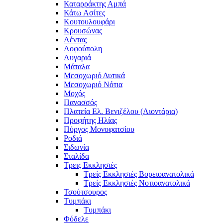
Καταρράκτης Αμπά
Κάτω Ασίτες
Κουτουλουφάρι
Κρουσώνας
Λέντας
Λοφούπολη
Λυγαριά
Μάταλα
Μεσοχωριό Δυτικά
Μεσοχωριό Νότια
Μοχός
Πανασσός
Πλατεία Ελ. Βενιζέλου (Λιοντάρια)
Προφήτης Ηλίας
Πύργος Μονοφατσίου
Ροδιά
Σιδωνία
Σταλίδα
Τρεις Εκκλησιές
Τρείς Εκκλησιές Βορειοανατολικά
Τρείς Εκκλησιές Νοτιοανατολικά
Τσούτσουρος
Τυμπάκι
Τυμπάκι
Φόδελε