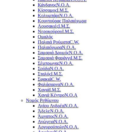
Κάνδανος
Ν.Ο.Α.
Κίσσαμος
Ι.Μ.Σ.
Κολυμπάρι
Ν.Ο.Α.
Κουντούρας Παλαιόχωρα
Λουσακιές
Ι.Μ.Σ.
Νεροκούρου
Ι.Μ.Σ.
Ομαλός
Παλαιά Ρούματα
C.W.
Παλαιόχωρα
Ν.Ο.Α.
Σαμαριά Δρυμός
Ν.Ο.Α.
Σαμαριά Φαράγγι
Ι.Μ.Σ.
Σέμπρωνας
Ν.Ο.Α.
Σούδα
Ν.Ο.Α.
Σταλός
Ι.Μ.Σ.
Σφακιά
C.W.
Φαλάσαρνα
Ν.Ο.Α.
Χανιά
Ι.Μ.Σ.
Χανιά Κέντρο
N.O.A
Νομός Ρεθύμνου
Αγίου Ανδρέα
Ν.Ο.Α.
Άδελε
Ν.Ο.Α.
Άμνατος
Ν.Ο.Α.
Ανώγεια
Ν.Ο.Α.
Αργυρούπολη
Ν.Ο.Α.