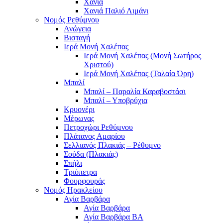
Χανιά
Χανιά Παλιό Λιμάνι
Νομός Ρεθύμνου
Ανώγεια
Βισταγή
Ιερά Μονή Χαλέπας
Ιερά Μονή Χαλέπας (Μονή Σωτήρος
Χριστού)
Ιερά Μονή Χαλέπας (Ταλαία Όρη)
Μπαλί
Μπαλί – Παραλία Καραβοστάσι
Μπαλί – Υποβρύχια
Κρυονέρι
Μέρωνας
Πετροχώρι Ρεθύμνου
Πλάτανος Αμαρίου
Σελλιανός Πλακιάς – Ρέθυμνο
Σούδα (Πλακιάς)
Σπήλι
Τριόπετρα
Φουρφουράς
Νομός Ηρακλείου
Αγία Βαρβάρα
Αγία Βαρβάρα
Αγία Βαρβάρα ΒΑ