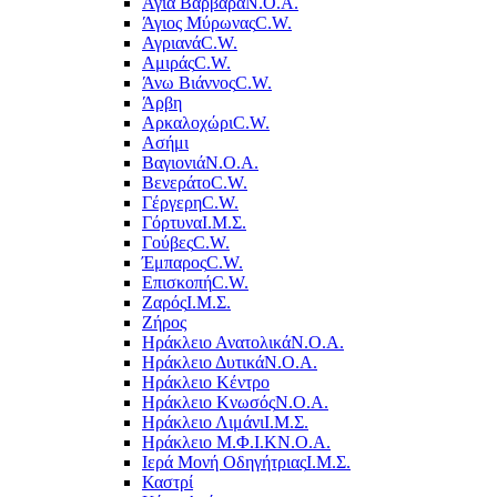
Αγία Βαρβάρα
Ν.Ο.Α.
Άγιος Μύρωνας
C.W.
Αγριανά
C.W.
Αμιράς
C.W.
Άνω Βιάννος
C.W.
Άρβη
Αρκαλοχώρι
C.W.
Ασήμι
Βαγιονιά
Ν.Ο.Α.
Βενεράτο
C.W.
Γέργερη
C.W.
Γόρτυνα
Ι.Μ.Σ.
Γούβες
C.W.
Έμπαρος
C.W.
Επισκοπή
C.W.
Ζαρός
Ι.Μ.Σ.
Ζήρος
Ηράκλειο Ανατολικά
Ν.Ο.Α.
Ηράκλειο Δυτικά
Ν.Ο.Α.
Ηράκλειο Κέντρο
Ηράκλειο Κνωσός
Ν.Ο.Α.
Ηράκλειο Λιμάνι
Ι.Μ.Σ.
Ηράκλειο Μ.Φ.Ι.Κ
Ν.Ο.Α.
Ιερά Μονή Οδηγήτριας
Ι.Μ.Σ.
Καστρί