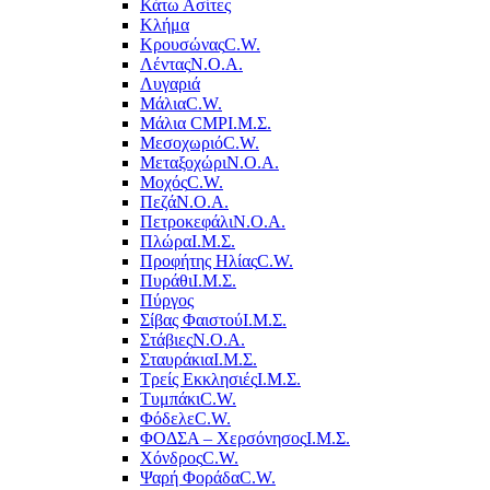
Κάτω Ασίτες
Κλήμα
Κρουσώνας
C.W.
Λέντας
Ν.Ο.Α.
Λυγαριά
Μάλια
C.W.
Μάλια CMP
Ι.Μ.Σ.
Μεσοχωριό
C.W.
Μεταξοχώρι
Ν.Ο.Α.
Μοχός
C.W.
Πεζά
Ν.Ο.Α.
Πετροκεφάλι
Ν.Ο.Α.
Πλώρα
Ι.Μ.Σ.
Προφήτης Ηλίας
C.W.
Πυράθι
Ι.Μ.Σ.
Πύργος
Σίβας Φαιστού
Ι.Μ.Σ.
Στάβιες
Ν.Ο.Α.
Σταυράκια
Ι.Μ.Σ.
Τρείς Εκκλησιές
Ι.Μ.Σ.
Τυμπάκι
C.W.
Φόδελε
C.W.
ΦΟΔΣΑ – Χερσόνησος
Ι.Μ.Σ.
Χόνδρος
C.W.
Ψαρή Φοράδα
C.W.