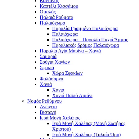
Κάντανος
Καστέλι Κισσάμου
Ομαλός
Παλαιά Ρούματα
Παλαιόχωρα
Παραλία Γραμμένο Παλαιόχωρα
Παλαιόχωρα
Παλαιόχωρα – Παραλία Παχιά Άμμος
Παραλιακός δρόμος Παλαιόχωρα
Παραλία Αγία Μαρίνα – Χανιά
Σαμαριά
Σούγια Χανίων
Σφακιά
Χώρα Σφακίων
Φαλάσαρνα
Χανιά
Χανιά
Χανιά Παλιό Λιμάνι
Νομός Ρεθύμνου
Ανώγεια
Βισταγή
Ιερά Μονή Χαλέπας
Ιερά Μονή Χαλέπας (Μονή Σωτήρος
Χριστού)
Ιερά Μονή Χαλέπας (Ταλαία Όρη)