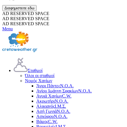
Διαφημιστειτε εδω
AD RESERVED SPACE
AD RESERVED SPACE
AD RESERVED SPACE
Menu
Σταθμοί
Όλοι οι σταθμοί
Νομός Χανίων
Άγιοι Πάντες
Ν.Ο.Α.
Αγίου Ιωάννη Σφακίων
Ν.Ο.Α.
Αγυιά Χανίων
C.W.
Ακρωτήρι
Ν.Ο.Α.
Αλικιανός
Ι.Μ.Σ.
Ασή Γωνιά
Ν.Ο.Α.
Ασκύφου
Ν.Ο.Α.
Βάμος
C.W.
Βουκολιές
Ι.Μ.Σ.