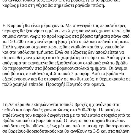
κυρίως μέσα στη νύχτα θα σημειώσει ραγδαία πτώση.
Η Κυριακή θα είναι μέρα χιονιά. Με συννεφιά στις περισσότερες
περιοχές θα ξεκινήσει η μέρα ενώ λίγες παροδικές χιονοπτώσεις θα
σημειώνονται νωρίς το πρωί κυρίως στα βόρεια τμήματα πάνω από
τα 150-200μ και χιονόνερο η βροχή στα υπόλοιπα πεδινά τμήματα.
Πολύ γρήγορα οι χιονοπτώσεις θα ενταθούν και θα γενικευθούν
και στα υπόλοιπα τμήματα. Ενώ σε εξάρσεις δεν αποκλείεται να
σημειωθεί χιονοχάλαζο και σε χαμηλότερο υψόμετρο. Από αργά το
απόγευμα τα φαινόμενα θα εξασθενήσουν σταδιακά ενώ το βράδυ
θα περιοριστούν στα βόρεια-βορειοανατολικά τμήματα. Οι άνεμοι
από βόρειες διευθύνσεις 4-6 τοπικά 7 μποφόρ. Από το βράδυ θα
εξασθενήσουν και θα στραφούν σε πιο δυτικούς. η θερμοκρασία σε
πολύ χαμηλά επίπεδα. Προσοχή! Παγετός στα ορεινά.
Τη Δευτέρα θα εκδηλώνονται τοπικές βροχές η χιονόνερο στα
πεδινά και παροδικές χιονοπτώσεις στα 500-700μ. Περαιτέρω
επιδείνωση του καιρού διαφαίνεται με τα τελευταία στοιχεία από το
βράδυ και από τα βορειοδυτικά. Οι άνεμοι που αρχικά θα πνέουν
από δυτικές διευθύνσεις έως μέτριοι από το μεσημέρι θα στραφούν
σε βορείους-βορειοδυτικούς και θα αγγίζουν τα 3-5 και στα πελάγη