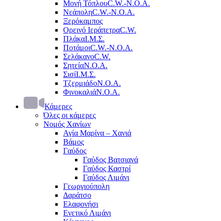
Μονή Τόπλου
C.W.-Ν.Ο.Α.
Νεάπολη
C.W.-Ν.Ο.Α.
Ξερόκαμπος
Ορεινό Ιεράπετρα
C.W.
Πλάκα
Ι.Μ.Σ.
Ποτάμοι
C.W.-Ν.Ο.Α.
Σελάκανο
C.W.
Σητεία
Ν.Ο.Α.
Σισί
Ι.Μ.Σ.
Τζερμιάδο
Ν.Ο.Α.
Φινοκαλιά
Ν.Ο.Α.
Κάμερες
Όλες οι κάμερες
Νομός Χανίων
Αγία Μαρίνα – Χανιά
Βάμος
Γαύδος
Γαύδος Βατσιανά
Γαύδος Καστρί
Γαύδος Λιμάνι
Γεωργιούπολη
Δαράτσο
Ελαφονήσι
Ενετικό Λιμάνι