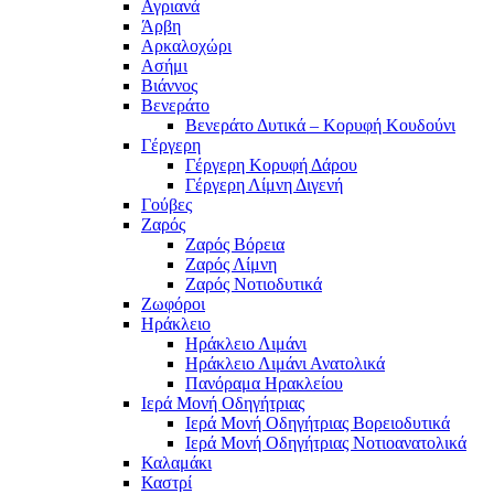
Αγριανά
Άρβη
Αρκαλοχώρι
Ασήμι
Βιάννος
Βενεράτο
Βενεράτο Δυτικά – Κορυφή Κουδούνι
Γέργερη
Γέργερη Κορυφή Δάρου
Γέργερη Λίμνη Διγενή
Γούβες
Ζαρός
Ζαρός Βόρεια
Ζαρός Λίμνη
Ζαρός Νοτιοδυτικά
Ζωφόροι
Ηράκλειο
Ηράκλειο Λιμάνι
Ηράκλειο Λιμάνι Ανατολικά
Πανόραμα Ηρακλείου
Ιερά Μονή Οδηγήτριας
Ιερά Μονή Οδηγήτριας Βορειοδυτικά
Ιερά Μονή Οδηγήτριας Νοτιοανατολικά
Καλαμάκι
Καστρί