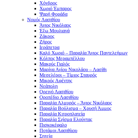
Χόνδρος
Χωριό Έμπαρος
Ψαρή Φοράδα
Νομός Λασιθίου
Άγιος Νικόλαος
Έξω Μουλιανά
Ζάκρος
Ζήρος
Ιεράπετρα
Καλό Χωριό – Παραλία Άγιος Παντελεήμων
Κόλπος Μεραμπέλλου
Μακρύς Γιαλός
Μαρίνα Αγίου Νικολάου – Λασίθι
Μεσελέροι – Τίμιος Σταυρός
Μικρός Αφέντης
Νεάπολη
Ορεινό Λασιθίου
Οροπέδιο Λασιθίου
Παραλία Αλμυρός – Άγιος Νικόλαος
Παραλία Βούλισμα – Χρυσή Άμμος
Παραλία Κιτροπλατεία
Παραλία Σχίσμα Ελούντας
Πισκοκέφαλο
Ποτάμοι Λασιθίιου
Σητεία