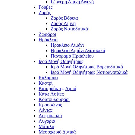
Γέργερη Λίμνη Διγενή
Γούβες
Ζαρός
Ζαρός Βόρεια
Ζαρός Λίμνη
Ζαρός Νοτιοδυτικά
Ζωφόροι
Ηράκλειο
Ηράκλειο Λιμάνι
Ηράκλειο Λιμάνι Ανατολικά
Πανόραμα Ηρακλείου
Ιερά Μονή Οδηγήτριας
Ιερά Μονή Οδηγήτριας Βορειοδυτικά
Ιερά Μονή Οδηγήτριας Νοτιοανατολικά
Καλαμάκι
Καστρί
Καταρράκτης Αμπά
Κάτω Ασίτες
Κουτουλουφάρι
Κρουσώνας
Λέντας
Λοφούπολη
Λυγαριά
Μάταλα
Μεσοχωριό Δυτικά