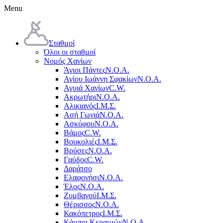
Menu
Σταθμοί
Όλοι οι σταθμοί
Νομός Χανίων
Άγιοι Πάντες
Ν.Ο.Α.
Αγίου Ιωάννη Σφακίων
Ν.Ο.Α.
Αγυιά Χανίων
C.W.
Ακρωτήρι
Ν.Ο.Α.
Αλικιανός
Ι.Μ.Σ.
Ασή Γωνιά
Ν.Ο.Α.
Ασκύφου
Ν.Ο.Α.
Βάμος
C.W.
Βουκολιές
Ι.Μ.Σ.
Βρύσες
Ν.Ο.Α.
Γαύδος
C.W.
Δαράτσο
Ελαφονήσι
Ν.Ο.Α.
Έλος
Ν.Ο.Α.
Ζυμβαγού
Ι.Μ.Σ.
Θέρισσος
Ν.Ο.Α.
Κακόπετρος
Ι.Μ.Σ.
Κάμποι Κεραμιών
Ν.Ο.Α.