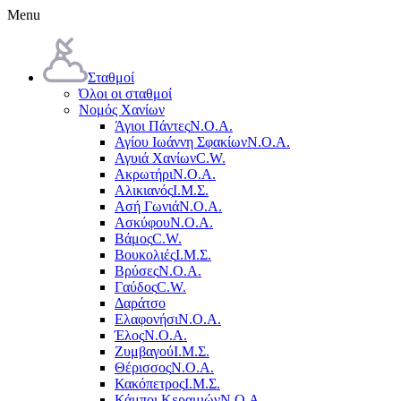
Menu
Σταθμοί
Όλοι οι σταθμοί
Νομός Χανίων
Άγιοι Πάντες
Ν.Ο.Α.
Αγίου Ιωάννη Σφακίων
Ν.Ο.Α.
Αγυιά Χανίων
C.W.
Ακρωτήρι
Ν.Ο.Α.
Αλικιανός
Ι.Μ.Σ.
Ασή Γωνιά
Ν.Ο.Α.
Ασκύφου
Ν.Ο.Α.
Βάμος
C.W.
Βουκολιές
Ι.Μ.Σ.
Βρύσες
Ν.Ο.Α.
Γαύδος
C.W.
Δαράτσο
Ελαφονήσι
Ν.Ο.Α.
Έλος
Ν.Ο.Α.
Ζυμβαγού
Ι.Μ.Σ.
Θέρισσος
Ν.Ο.Α.
Κακόπετρος
Ι.Μ.Σ.
Κάμποι Κεραμιών
Ν.Ο.Α.