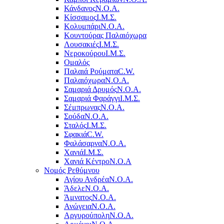
Κάνδανος
Ν.Ο.Α.
Κίσσαμος
Ι.Μ.Σ.
Κολυμπάρι
Ν.Ο.Α.
Κουντούρας Παλαιόχωρα
Λουσακιές
Ι.Μ.Σ.
Νεροκούρου
Ι.Μ.Σ.
Ομαλός
Παλαιά Ρούματα
C.W.
Παλαιόχωρα
Ν.Ο.Α.
Σαμαριά Δρυμός
Ν.Ο.Α.
Σαμαριά Φαράγγι
Ι.Μ.Σ.
Σέμπρωνας
Ν.Ο.Α.
Σούδα
Ν.Ο.Α.
Σταλός
Ι.Μ.Σ.
Σφακιά
C.W.
Φαλάσαρνα
Ν.Ο.Α.
Χανιά
Ι.Μ.Σ.
Χανιά Κέντρο
N.O.A
Νομός Ρεθύμνου
Αγίου Ανδρέα
Ν.Ο.Α.
Άδελε
Ν.Ο.Α.
Άμνατος
Ν.Ο.Α.
Ανώγεια
Ν.Ο.Α.
Αργυρούπολη
Ν.Ο.Α.