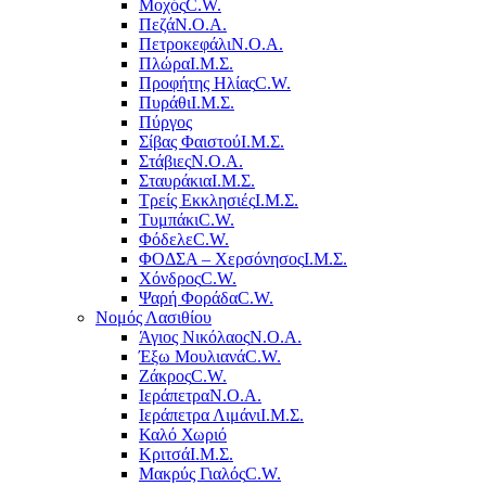
Μοχός
C.W.
Πεζά
Ν.Ο.Α.
Πετροκεφάλι
Ν.Ο.Α.
Πλώρα
Ι.Μ.Σ.
Προφήτης Ηλίας
C.W.
Πυράθι
Ι.Μ.Σ.
Πύργος
Σίβας Φαιστού
Ι.Μ.Σ.
Στάβιες
Ν.Ο.Α.
Σταυράκια
Ι.Μ.Σ.
Τρείς Εκκλησιές
Ι.Μ.Σ.
Τυμπάκι
C.W.
Φόδελε
C.W.
ΦΟΔΣΑ – Χερσόνησος
Ι.Μ.Σ.
Χόνδρος
C.W.
Ψαρή Φοράδα
C.W.
Νομός Λασιθίου
Άγιος Νικόλαος
Ν.Ο.Α.
Έξω Μουλιανά
C.W.
Ζάκρος
C.W.
Ιεράπετρα
Ν.Ο.Α.
Ιεράπετρα Λιμάνι
Ι.Μ.Σ.
Καλό Χωριό
Κριτσά
Ι.Μ.Σ.
Μακρύς Γιαλός
C.W.