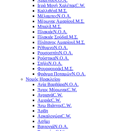
Αρμένοι
Ν.Ο.Α.
Ιερά Μονή Χαλέπας
C.W.
Καλλιθέα
Ι.Μ.Σ.
Μέλαμπες
Ν.Ο.Α.
Μέρωνας Αμαρίου
Ι.Μ.Σ.
Μπαλί
Ι.Μ.Σ.
Πλακιάς
Ν.Ο.Α.
Πλακιάς Σούδα
Ι.Μ.Σ.
Πλάτανος Αμαρίου
Ι.Μ.Σ.
Ρέθυμνο
Ν.Ο.Α.
Ρουσοσπίτι
Ν.Ο.Α.
Ρούστικα
Ν.Ο.Α.
Σπήλι
Ν.Ο.Α.
Φουρφουράς
Ι.Μ.Σ.
Φράγμα Ποταμών
Ν.Ο.Α.
Νομός Ηρακλείου
Αγία Βαρβάρα
Ν.Ο.Α.
Άγιος Μύρωνας
C.W.
Αγριανά
C.W.
Αμιράς
C.W.
Άνω Βιάννος
C.W.
Άρβη
Αρκαλοχώρι
C.W.
Ασήμι
Βαγιονιά
Ν.Ο.Α.