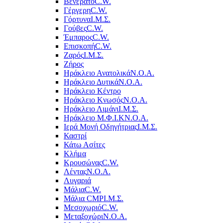
Βενεράτο
C.W.
Γέργερη
C.W.
Γόρτυνα
Ι.Μ.Σ.
Γούβες
C.W.
Έμπαρος
C.W.
Επισκοπή
C.W.
Ζαρός
Ι.Μ.Σ.
Ζήρος
Ηράκλειο Ανατολικά
Ν.Ο.Α.
Ηράκλειο Δυτικά
Ν.Ο.Α.
Ηράκλειο Κέντρο
Ηράκλειο Κνωσός
Ν.Ο.Α.
Ηράκλειο Λιμάνι
Ι.Μ.Σ.
Ηράκλειο Μ.Φ.Ι.Κ
Ν.Ο.Α.
Ιερά Μονή Οδηγήτριας
Ι.Μ.Σ.
Καστρί
Κάτω Ασίτες
Κλήμα
Κρουσώνας
C.W.
Λέντας
Ν.Ο.Α.
Λυγαριά
Μάλια
C.W.
Μάλια CMP
Ι.Μ.Σ.
Μεσοχωριό
C.W.
Μεταξοχώρι
Ν.Ο.Α.