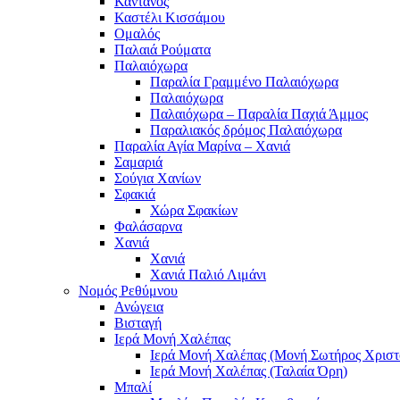
Κάντανος
Καστέλι Κισσάμου
Ομαλός
Παλαιά Ρούματα
Παλαιόχωρα
Παραλία Γραμμένο Παλαιόχωρα
Παλαιόχωρα
Παλαιόχωρα – Παραλία Παχιά Άμμος
Παραλιακός δρόμος Παλαιόχωρα
Παραλία Αγία Μαρίνα – Χανιά
Σαμαριά
Σούγια Χανίων
Σφακιά
Χώρα Σφακίων
Φαλάσαρνα
Χανιά
Χανιά
Χανιά Παλιό Λιμάνι
Νομός Ρεθύμνου
Ανώγεια
Βισταγή
Ιερά Μονή Χαλέπας
Ιερά Μονή Χαλέπας (Μονή Σωτήρος Χριστ
Ιερά Μονή Χαλέπας (Ταλαία Όρη)
Μπαλί