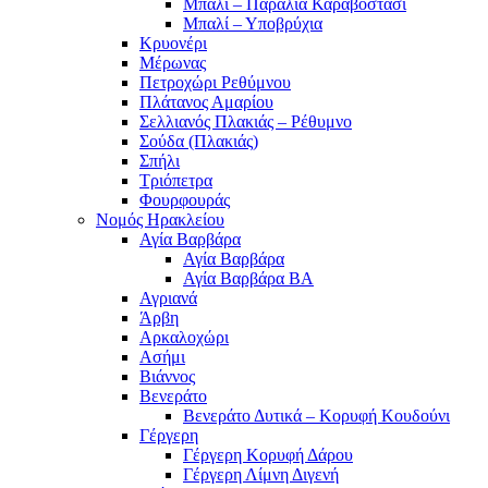
Μπαλί – Παραλία Καραβοστάσι
Μπαλί – Υποβρύχια
Κρυονέρι
Μέρωνας
Πετροχώρι Ρεθύμνου
Πλάτανος Αμαρίου
Σελλιανός Πλακιάς – Ρέθυμνο
Σούδα (Πλακιάς)
Σπήλι
Τριόπετρα
Φουρφουράς
Νομός Ηρακλείου
Αγία Βαρβάρα
Αγία Βαρβάρα
Αγία Βαρβάρα ΒΑ
Αγριανά
Άρβη
Αρκαλοχώρι
Ασήμι
Βιάννος
Βενεράτο
Βενεράτο Δυτικά – Κορυφή Κουδούνι
Γέργερη
Γέργερη Κορυφή Δάρου
Γέργερη Λίμνη Διγενή