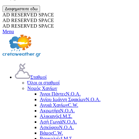
Διαφημιστειτε εδω
AD RESERVED SPACE
AD RESERVED SPACE
AD RESERVED SPACE
Menu
Σταθμοί
Όλοι οι σταθμοί
Νομός Χανίων
Άγιοι Πάντες
Ν.Ο.Α.
Αγίου Ιωάννη Σφακίων
Ν.Ο.Α.
Αγυιά Χανίων
C.W.
Ακρωτήρι
Ν.Ο.Α.
Αλικιανός
Ι.Μ.Σ.
Ασή Γωνιά
Ν.Ο.Α.
Ασκύφου
Ν.Ο.Α.
Βάμος
C.W.
Βουκολιές
Ι.Μ.Σ.