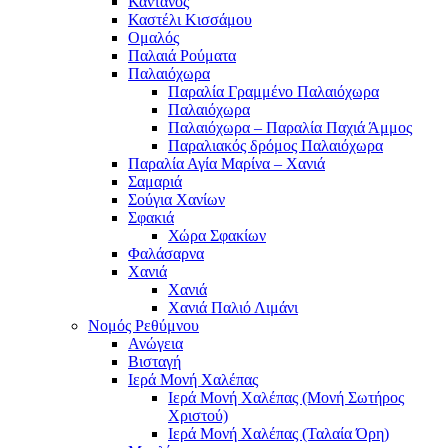
Κάντανος
Καστέλι Κισσάμου
Ομαλός
Παλαιά Ρούματα
Παλαιόχωρα
Παραλία Γραμμένο Παλαιόχωρα
Παλαιόχωρα
Παλαιόχωρα – Παραλία Παχιά Άμμος
Παραλιακός δρόμος Παλαιόχωρα
Παραλία Αγία Μαρίνα – Χανιά
Σαμαριά
Σούγια Χανίων
Σφακιά
Χώρα Σφακίων
Φαλάσαρνα
Χανιά
Χανιά
Χανιά Παλιό Λιμάνι
Νομός Ρεθύμνου
Ανώγεια
Βισταγή
Ιερά Μονή Χαλέπας
Ιερά Μονή Χαλέπας (Μονή Σωτήρος
Χριστού)
Ιερά Μονή Χαλέπας (Ταλαία Όρη)