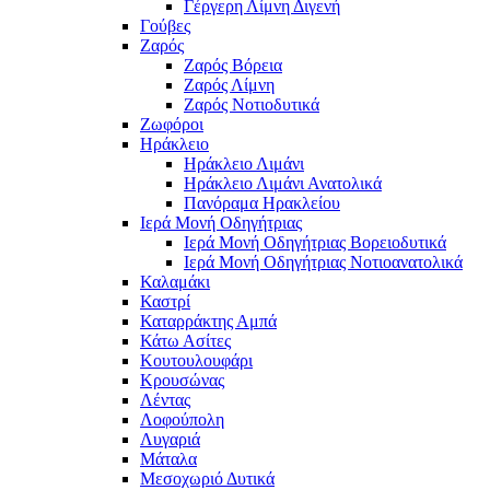
Γέργερη Λίμνη Διγενή
Γούβες
Ζαρός
Ζαρός Βόρεια
Ζαρός Λίμνη
Ζαρός Νοτιοδυτικά
Ζωφόροι
Ηράκλειο
Ηράκλειο Λιμάνι
Ηράκλειο Λιμάνι Ανατολικά
Πανόραμα Ηρακλείου
Ιερά Μονή Οδηγήτριας
Ιερά Μονή Οδηγήτριας Βορειοδυτικά
Ιερά Μονή Οδηγήτριας Νοτιοανατολικά
Καλαμάκι
Καστρί
Καταρράκτης Αμπά
Κάτω Ασίτες
Κουτουλουφάρι
Κρουσώνας
Λέντας
Λοφούπολη
Λυγαριά
Μάταλα
Μεσοχωριό Δυτικά