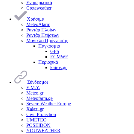
Ενημερωτικά
Cretaweather
Χρήσιμα
MeteoAlarm
Ραντάρ Πλοίων
Ραντάρ Πτήσεων
Μοντέλα Πρόγνωσης
Παγκόσμια
GFS
ECMWF
Περιοχικά
kairos.gr
Σύνδεσμοι
Ε.Μ.Υ.
Meteo.gr
Meteofarm.ge
Severe Weather Europe
Xalazi.gr
Civil Protection
UMETEO
POSEIDON
YOUWEATHER