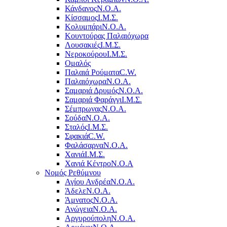
Κάνδανος
Ν.Ο.Α.
Κίσσαμος
Ι.Μ.Σ.
Κολυμπάρι
Ν.Ο.Α.
Κουντούρας Παλαιόχωρα
Λουσακιές
Ι.Μ.Σ.
Νεροκούρου
Ι.Μ.Σ.
Ομαλός
Παλαιά Ρούματα
C.W.
Παλαιόχωρα
Ν.Ο.Α.
Σαμαριά Δρυμός
Ν.Ο.Α.
Σαμαριά Φαράγγι
Ι.Μ.Σ.
Σέμπρωνας
Ν.Ο.Α.
Σούδα
Ν.Ο.Α.
Σταλός
Ι.Μ.Σ.
Σφακιά
C.W.
Φαλάσαρνα
Ν.Ο.Α.
Χανιά
Ι.Μ.Σ.
Χανιά Κέντρο
N.O.A
Νομός Ρεθύμνου
Αγίου Ανδρέα
Ν.Ο.Α.
Άδελε
Ν.Ο.Α.
Άμνατος
Ν.Ο.Α.
Ανώγεια
Ν.Ο.Α.
Αργυρούπολη
Ν.Ο.Α.