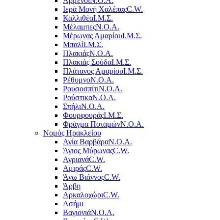
Αρμένοι
Ν.Ο.Α.
Ιερά Μονή Χαλέπας
C.W.
Καλλιθέα
Ι.Μ.Σ.
Μέλαμπες
Ν.Ο.Α.
Μέρωνας Αμαρίου
Ι.Μ.Σ.
Μπαλί
Ι.Μ.Σ.
Πλακιάς
Ν.Ο.Α.
Πλακιάς Σούδα
Ι.Μ.Σ.
Πλάτανος Αμαρίου
Ι.Μ.Σ.
Ρέθυμνο
Ν.Ο.Α.
Ρουσοσπίτι
Ν.Ο.Α.
Ρούστικα
Ν.Ο.Α.
Σπήλι
Ν.Ο.Α.
Φουρφουράς
Ι.Μ.Σ.
Φράγμα Ποταμών
Ν.Ο.Α.
Νομός Ηρακλείου
Αγία Βαρβάρα
Ν.Ο.Α.
Άγιος Μύρωνας
C.W.
Αγριανά
C.W.
Αμιράς
C.W.
Άνω Βιάννος
C.W.
Άρβη
Αρκαλοχώρι
C.W.
Ασήμι
Βαγιονιά
Ν.Ο.Α.