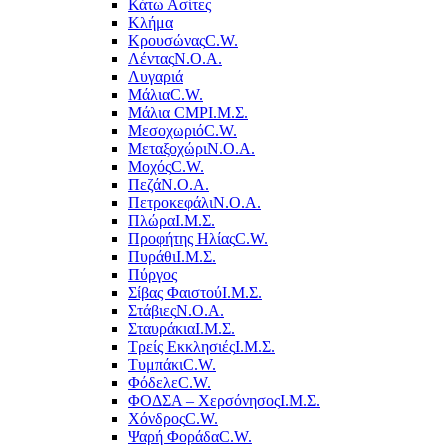
Κάτω Ασίτες
Κλήμα
Κρουσώνας
C.W.
Λέντας
Ν.Ο.Α.
Λυγαριά
Μάλια
C.W.
Μάλια CMP
Ι.Μ.Σ.
Μεσοχωριό
C.W.
Μεταξοχώρι
Ν.Ο.Α.
Μοχός
C.W.
Πεζά
Ν.Ο.Α.
Πετροκεφάλι
Ν.Ο.Α.
Πλώρα
Ι.Μ.Σ.
Προφήτης Ηλίας
C.W.
Πυράθι
Ι.Μ.Σ.
Πύργος
Σίβας Φαιστού
Ι.Μ.Σ.
Στάβιες
Ν.Ο.Α.
Σταυράκια
Ι.Μ.Σ.
Τρείς Εκκλησιές
Ι.Μ.Σ.
Τυμπάκι
C.W.
Φόδελε
C.W.
ΦΟΔΣΑ – Χερσόνησος
Ι.Μ.Σ.
Χόνδρος
C.W.
Ψαρή Φοράδα
C.W.