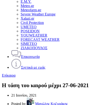
Ε.Μ.Υ.
Meteo.gr
Meteofarm.ge
Severe Weather Europe
Xalazi.gr
Civil Protection
UMETEO
POSEIDON
YOUWEATHER
FORECAST WEATHER
SIMETEO
ΖΙΑΚΟΠΟΥΛΟΣ
Επικοινωνία
Σχετικά με εμάς
Επίκαιρα
Η τάση του καιρού μέχρι 27-06-2021
21 Ιουνίου, 2021
Posted by
Μανώλης Κοζυράκης