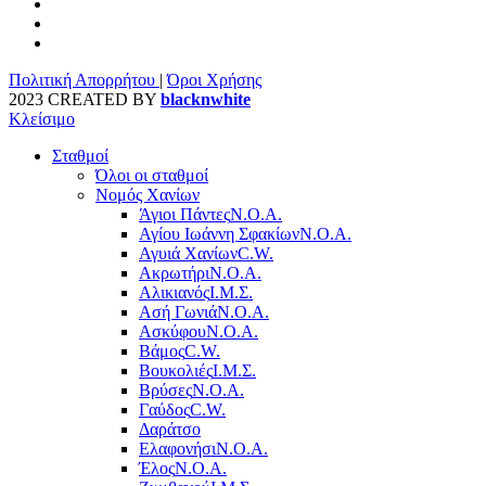
Πολιτική Απορρήτου
|
Όροι Χρήσης
2023 CREATED BY
blacknwhite
Κλείσιμο
Σταθμοί
Όλοι οι σταθμοί
Νομός Χανίων
Άγιοι Πάντες
Ν.Ο.Α.
Αγίου Ιωάννη Σφακίων
Ν.Ο.Α.
Αγυιά Χανίων
C.W.
Ακρωτήρι
Ν.Ο.Α.
Αλικιανός
Ι.Μ.Σ.
Ασή Γωνιά
Ν.Ο.Α.
Ασκύφου
Ν.Ο.Α.
Βάμος
C.W.
Βουκολιές
Ι.Μ.Σ.
Βρύσες
Ν.Ο.Α.
Γαύδος
C.W.
Δαράτσο
Ελαφονήσι
Ν.Ο.Α.
Έλος
Ν.Ο.Α.