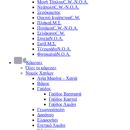
Μονή Τόπλου
C.W.-Ν.Ο.Α.
Νεάπολη
C.W.-Ν.Ο.Α.
Ξερόκαμπος
Ορεινό Ιεράπετρα
C.W.
Πλάκα
Ι.Μ.Σ.
Ποτάμοι
C.W.-Ν.Ο.Α.
Σελάκανο
C.W.
Σητεία
Ν.Ο.Α.
Σισί
Ι.Μ.Σ.
Τζερμιάδο
Ν.Ο.Α.
Φινοκαλιά
Ν.Ο.Α.
Κάμερες
Όλες οι κάμερες
Νομός Χανίων
Αγία Μαρίνα – Χανιά
Βάμος
Γαύδος
Γαύδος Βατσιανά
Γαύδος Καστρί
Γαύδος Λιμάνι
Γεωργιούπολη
Δαράτσο
Ελαφονήσι
Ενετικό Λιμάνι