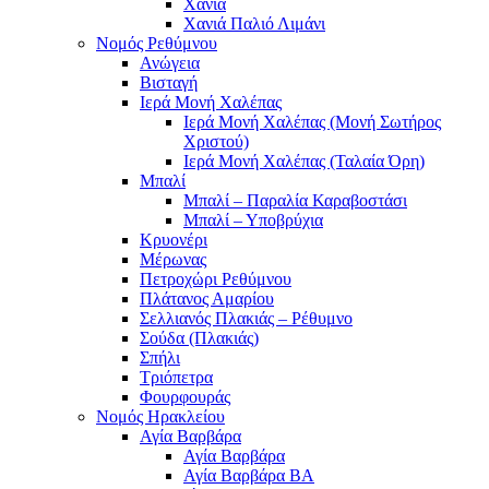
Χανιά
Χανιά Παλιό Λιμάνι
Νομός Ρεθύμνου
Ανώγεια
Βισταγή
Ιερά Μονή Χαλέπας
Ιερά Μονή Χαλέπας (Μονή Σωτήρος
Χριστού)
Ιερά Μονή Χαλέπας (Ταλαία Όρη)
Μπαλί
Μπαλί – Παραλία Καραβοστάσι
Μπαλί – Υποβρύχια
Κρυονέρι
Μέρωνας
Πετροχώρι Ρεθύμνου
Πλάτανος Αμαρίου
Σελλιανός Πλακιάς – Ρέθυμνο
Σούδα (Πλακιάς)
Σπήλι
Τριόπετρα
Φουρφουράς
Νομός Ηρακλείου
Αγία Βαρβάρα
Αγία Βαρβάρα
Αγία Βαρβάρα ΒΑ