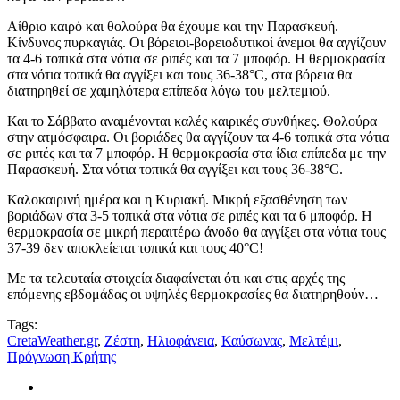
Αίθριο καιρό και θολούρα θα έχουμε και την Παρασκευή.
Κίνδυνος πυρκαγιάς. Οι βόρειοι-βορειοδυτικοί άνεμοι θα αγγίζουν
τα 4-6 τοπικά στα νότια σε ριπές και τα 7 μποφόρ. Η θερμοκρασία
στα νότια τοπικά θα αγγίξει και τους 36-38°C, στα βόρεια θα
διατηρηθεί σε χαμηλότερα επίπεδα λόγω του μελτεμιού.
Και το Σάββατο αναμένονται καλές καιρικές συνθήκες. Θολούρα
στην ατμόσφαιρα. Οι βοριάδες θα αγγίζουν τα 4-6 τοπικά στα νότια
σε ριπές και τα 7 μποφόρ. Η θερμοκρασία στα ίδια επίπεδα με την
Παρασκευή. Στα νότια τοπικά θα αγγίξει και τους 36-38°C.
Καλοκαιρινή ημέρα και η Κυριακή. Μικρή εξασθένηση των
βοριάδων στα 3-5 τοπικά στα νότια σε ριπές και τα 6 μποφόρ. Η
θερμοκρασία σε μικρή περαιτέρω άνοδο θα αγγίξει στα νότια τους
37-39 δεν αποκλείεται τοπικά και τους 40°C!
Με τα τελευταία στοιχεία διαφαίνεται ότι και στις αρχές της
επόμενης εβδομάδας οι υψηλές θερμοκρασίες θα διατηρηθούν…
Tags:
CretaWeather.gr
,
Ζέστη
,
Ηλιοφάνεια
,
Καύσωνας
,
Μελτέμι
,
Πρόγνωση Κρήτης