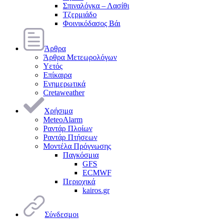
Σπιναλόγκα – Λασίθι
Τζερμιάδο
Φοινικόδασος Βάι
Άρθρα
Άρθρα Μετεωρολόγων
Υετός
Επίκαιρα
Ενημερωτικά
Cretaweather
Χρήσιμα
MeteoAlarm
Ραντάρ Πλοίων
Ραντάρ Πτήσεων
Μοντέλα Πρόγνωσης
Παγκόσμια
GFS
ECMWF
Περιοχικά
kairos.gr
Σύνδεσμοι