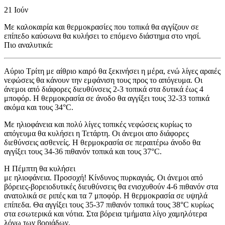
21
Ιούν
Με καλοκαιρία και θερμοκρασίες που τοπικά θα αγγίζουν σε
επίπεδο καύσωνα θα κυλήσει το επόμενο διάστημα στο νησί.
Πιο αναλυτικά:
Αύριο Τρίτη με αίθριο καιρό θα ξεκινήσει η μέρα, ενώ λίγες αραιές
νεφώσεις θα κάνουν την εμφάνιση τους προς το απόγευμα. Οι
άνεμοι από διάφορες διευθύνσεις 2-3 τοπικά στα δυτικά έως 4
μποφόρ. Η θερμοκρασία σε άνοδο θα αγγίξει τους 32-33 τοπικά
ακόμα και τους 34°C.
Με ηλιοφάνεια και πολύ λίγες τοπικές νεφώσεις κυρίως το
απόγευμα θα κυλήσει η Τετάρτη. Οι άνεμοι απο διάφορες
διεθύνσεις ασθενείς. Η θερμοκρασία σε περαιτέρω άνοδο θα
αγγίξει τους 34-36 πιθανόν τοπικά και τους 37°C.
Η Πέμπτη θα κυλήσει
με ηλιοφάνεια. Προσοχή! Κίνδυνος πυρκαγιάς. Οι άνεμοι από
βόρειες-βορειοδυτικές διευθύνσεις θα ενισχυθούν 4-6 πιθανόν στα
ανατολικά σε ριπές και τα 7 μποφόρ. Η θερμοκρασία σε υψηλά
επίπεδα. Θα αγγίξει τους 35-37 πιθανόν τοπικά τους 38°C κυρίως
στα εσωτερικά και νότια. Στα βόρεια τμήματα λίγο χαμηλότερα
λόγω των βοριάδων.