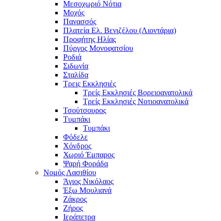
Μεσοχωριό Νότια
Μοχός
Πανασσός
Πλατεία Ελ. Βενιζέλου (Λιοντάρια)
Προφήτης Ηλίας
Πύργος Μονοφατσίου
Ροδιά
Σιδωνία
Σταλίδα
Τρεις Εκκλησιές
Τρείς Εκκλησιές Βορειοανατολικά
Τρείς Εκκλησιές Νοτιοανατολικά
Τσούτσουρος
Τυμπάκι
Τυμπάκι
Φόδελε
Χόνδρος
Χωριό Έμπαρος
Ψαρή Φοράδα
Νομός Λασιθίου
Άγιος Νικόλαος
Έξω Μουλιανά
Ζάκρος
Ζήρος
Ιεράπετρα