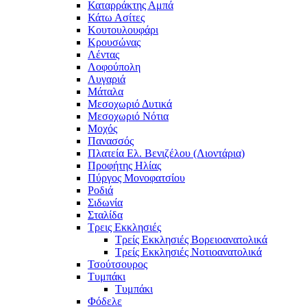
Καταρράκτης Αμπά
Κάτω Ασίτες
Κουτουλουφάρι
Κρουσώνας
Λέντας
Λοφούπολη
Λυγαριά
Μάταλα
Μεσοχωριό Δυτικά
Μεσοχωριό Νότια
Μοχός
Πανασσός
Πλατεία Ελ. Βενιζέλου (Λιοντάρια)
Προφήτης Ηλίας
Πύργος Μονοφατσίου
Ροδιά
Σιδωνία
Σταλίδα
Τρεις Εκκλησιές
Τρείς Εκκλησιές Βορειοανατολικά
Τρείς Εκκλησιές Νοτιοανατολικά
Τσούτσουρος
Τυμπάκι
Τυμπάκι
Φόδελε