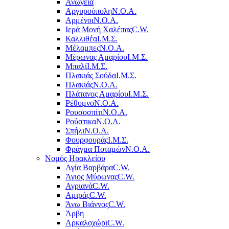
Ανώγεια
Αργυρούπολη
Ν.Ο.Α.
Αρμένοι
Ν.Ο.Α.
Ιερά Μονή Χαλέπας
C.W.
Καλλιθέα
Ι.Μ.Σ.
Μέλαμπες
Ν.Ο.Α.
Μέρωνας Αμαρίου
Ι.Μ.Σ.
Μπαλί
Ι.Μ.Σ.
Πλακιάς Σούδα
Ι.Μ.Σ.
Πλακιάς
Ν.Ο.Α.
Πλάτανος Αμαρίου
Ι.Μ.Σ.
Ρέθυμνο
Ν.Ο.Α.
Ρουσοσπίτι
Ν.Ο.Α.
Ρούστικα
Ν.Ο.Α.
Σπήλι
Ν.Ο.Α.
Φουρφουράς
Ι.Μ.Σ.
Φράγμα Ποταμών
Ν.Ο.Α.
Νομός Ηρακλείου
Αγία Βαρβάρα
C.W.
Άγιος Μύρωνας
C.W.
Αγριανά
C.W.
Αμιράς
C.W.
Άνω Βιάννος
C.W.
Άρβη
Αρκαλοχώρι
C.W.