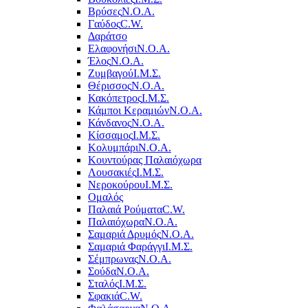
Βρύσες
Ν.Ο.Α.
Γαύδος
C.W.
Δαράτσο
Ελαφονήσι
Ν.Ο.Α.
Έλος
Ν.Ο.Α.
Ζυμβαγού
Ι.Μ.Σ.
Θέρισσος
Ν.Ο.Α.
Κακόπετρος
Ι.Μ.Σ.
Κάμποι Κεραμιών
Ν.Ο.Α.
Κάνδανος
Ν.Ο.Α.
Κίσσαμος
Ι.Μ.Σ.
Κολυμπάρι
Ν.Ο.Α.
Κουντούρας Παλαιόχωρα
Λουσακιές
Ι.Μ.Σ.
Νεροκούρου
Ι.Μ.Σ.
Ομαλός
Παλαιά Ρούματα
C.W.
Παλαιόχωρα
Ν.Ο.Α.
Σαμαριά Δρυμός
Ν.Ο.Α.
Σαμαριά Φαράγγι
Ι.Μ.Σ.
Σέμπρωνας
Ν.Ο.Α.
Σούδα
Ν.Ο.Α.
Σταλός
Ι.Μ.Σ.
Σφακιά
C.W.