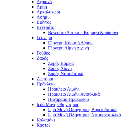
Αγριανά
Άρβη
Αρκαλοχώρι
Ασήμι
Βιάννος
Βενεράτο
Βενεράτο Δυτικά – Κορυφή Κουδούνι
Γέργερη
Γέργερη Κορυφή Δάρου
Γέργερη Λίμνη Διγενή
Γούβες
Ζαρός
Ζαρός Βόρεια
Ζαρός Λίμνη
Ζαρός Νοτιοδυτικά
Ζωφόροι
Ηράκλειο
Ηράκλειο Λιμάνι
Ηράκλειο Λιμάνι Ανατολικά
Πανόραμα Ηρακλείου
Ιερά Μονή Οδηγήτριας
Ιερά Μονή Οδηγήτριας Βορειοδυτικά
Ιερά Μονή Οδηγήτριας Νοτιοανατολικά
Καλαμάκι
Καστρί