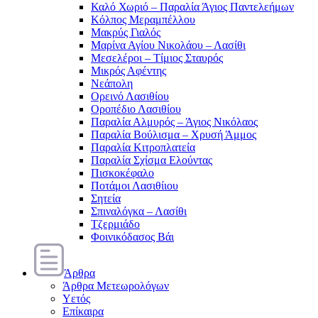
Καλό Χωριό – Παραλία Άγιος Παντελεήμων
Κόλπος Μεραμπέλλου
Μακρύς Γιαλός
Μαρίνα Αγίου Νικολάου – Λασίθι
Μεσελέροι – Τίμιος Σταυρός
Μικρός Αφέντης
Νεάπολη
Ορεινό Λασιθίου
Οροπέδιο Λασιθίου
Παραλία Αλμυρός – Άγιος Νικόλαος
Παραλία Βούλισμα – Χρυσή Άμμος
Παραλία Κιτροπλατεία
Παραλία Σχίσμα Ελούντας
Πισκοκέφαλο
Ποτάμοι Λασιθίιου
Σητεία
Σπιναλόγκα – Λασίθι
Τζερμιάδο
Φοινικόδασος Βάι
Άρθρα
Άρθρα Μετεωρολόγων
Υετός
Επίκαιρα