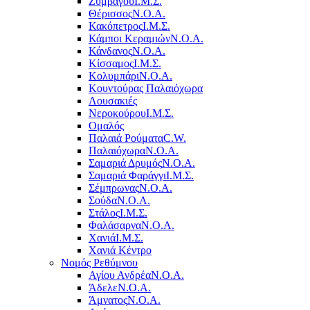
Ζυμβαγού
Ι.Μ.Σ.
Θέρισσος
Ν.Ο.Α.
Κακόπετρος
Ι.Μ.Σ.
Κάμποι Κεραμιών
Ν.Ο.Α.
Κάνδανος
Ν.Ο.Α.
Κίσσαμος
Ι.Μ.Σ.
Κολυμπάρι
Ν.Ο.Α.
Κουντούρας Παλαιόχωρα
Λουσακιές
Νεροκούρου
Ι.Μ.Σ.
Ομαλός
Παλαιά Ρούματα
C.W.
Παλαιόχωρα
Ν.Ο.Α.
Σαμαριά Δρυμός
Ν.Ο.Α.
Σαμαριά Φαράγγι
Ι.Μ.Σ.
Σέμπρωνας
Ν.Ο.Α.
Σούδα
Ν.Ο.Α.
Στάλος
Ι.Μ.Σ.
Φαλάσαρνα
Ν.Ο.Α.
Χανιά
Ι.Μ.Σ.
Χανιά Κέντρο
Νομός Ρεθύμνου
Αγίου Ανδρέα
Ν.Ο.Α.
Άδελε
Ν.Ο.Α.
Άμνατος
Ν.Ο.Α.