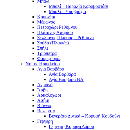
Μπαλί
Μπαλί – Παραλία Καραβοστάσι
Μπαλί – Υποβρύχια
Κρυονέρι
Μέρωνας
Πετροχώρι Ρεθύμνου
Πλάτανος Αμαρίου
Σελλιανός Πλακιάς – Ρέθυμνο
Σούδα (Πλακιάς)
Σπήλι
Τριόπετρα
Φουρφουράς
Νομός Ηρακλείου
Αγία Βαρβάρα
Αγία Βαρβάρα
Αγία Βαρβάρα ΒΑ
Αγριανά
Άρβη
Αρκαλοχώρι
Ασήμι
Βιάννος
Βενεράτο
Βενεράτο Δυτικά – Κορυφή Κουδούνι
Γέργερη
Γέργερη Κορυφή Δάρου