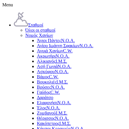
Menu
Σταθμοί
Όλοι οι σταθμοί
Νομός Χανίων
Άγιοι Πάντες
Ν.Ο.Α.
Αγίου Ιωάννη Σφακίων
Ν.Ο.Α.
Αγυιά Χανίων
C.W.
Ακρωτήρι
Ν.Ο.Α.
Αλικιανός
Ι.Μ.Σ.
Ασή Γωνιά
Ν.Ο.Α.
Ασκύφου
Ν.Ο.Α.
Βάμος
C.W.
Βουκολιές
Ι.Μ.Σ.
Βρύσες
Ν.Ο.Α.
Γαύδος
C.W.
Δαράτσο
Ελαφονήσι
Ν.Ο.Α.
Έλος
Ν.Ο.Α.
Ζυμβαγού
Ι.Μ.Σ.
Θέρισσος
Ν.Ο.Α.
Κακόπετρος
Ι.Μ.Σ.
Κάμποι Κεραμιών
Ν.Ο.Α.