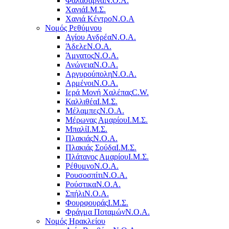
Φαλάσαρνα
Ν.Ο.Α.
Χανιά
Ι.Μ.Σ.
Χανιά Κέντρο
N.O.A
Νομός Ρεθύμνου
Αγίου Ανδρέα
Ν.Ο.Α.
Άδελε
Ν.Ο.Α.
Άμνατος
Ν.Ο.Α.
Ανώγεια
Ν.Ο.Α.
Αργυρούπολη
Ν.Ο.Α.
Αρμένοι
Ν.Ο.Α.
Ιερά Μονή Χαλέπας
C.W.
Καλλιθέα
Ι.Μ.Σ.
Μέλαμπες
Ν.Ο.Α.
Μέρωνας Αμαρίου
Ι.Μ.Σ.
Μπαλί
Ι.Μ.Σ.
Πλακιάς
Ν.Ο.Α.
Πλακιάς Σούδα
Ι.Μ.Σ.
Πλάτανος Αμαρίου
Ι.Μ.Σ.
Ρέθυμνο
Ν.Ο.Α.
Ρουσοσπίτι
Ν.Ο.Α.
Ρούστικα
Ν.Ο.Α.
Σπήλι
Ν.Ο.Α.
Φουρφουράς
Ι.Μ.Σ.
Φράγμα Ποταμών
Ν.Ο.Α.
Νομός Ηρακλείου