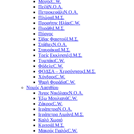
Μοχός
C.W.
Πεζά
Ν.Ο.Α.
Πετροκεφάλι
Ν.Ο.Α.
Πλώρα
Ι.Μ.Σ.
Προφήτης Ηλίας
C.W.
Πυράθι
Ι.Μ.Σ.
Πύργος
Σίβας Φαιστού
Ι.Μ.Σ.
Στάβιες
Ν.Ο.Α.
Σταυράκια
Ι.Μ.Σ.
Τρείς Εκκλησιές
Ι.Μ.Σ.
Τυμπάκι
C.W.
Φόδελε
C.W.
ΦΟΔΣΑ – Χερσόνησος
Ι.Μ.Σ.
Χόνδρος
C.W.
Ψαρή Φοράδα
C.W.
Νομός Λασιθίου
Άγιος Νικόλαος
Ν.Ο.Α.
Έξω Μουλιανά
C.W.
Ζάκρος
C.W.
Ιεράπετρα
Ν.Ο.Α.
Ιεράπετρα Λιμάνι
Ι.Μ.Σ.
Καλό Χωριό
Κριτσά
Ι.Μ.Σ.
Μακρύς Γιαλός
C.W.