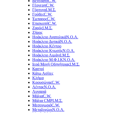
Βενεράτο
C.W.
Γέργερη
C.W.
Γόρτυνα
Ι.Μ.Σ.
Γούβες
C.W.
Έμπαρος
C.W.
Επισκοπή
C.W.
Ζαρός
Ι.Μ.Σ.
Ζήρος
Ηράκλειο Ανατολικά
Ν.Ο.Α.
Ηράκλειο Δυτικά
Ν.Ο.Α.
Ηράκλειο Κέντρο
Ηράκλειο Κνωσός
Ν.Ο.Α.
Ηράκλειο Λιμάνι
Ι.Μ.Σ.
Ηράκλειο Μ.Φ.Ι.Κ
Ν.Ο.Α.
Ιερά Μονή Οδηγήτριας
Ι.Μ.Σ.
Καστρί
Κάτω Ασίτες
Κλήμα
Κρουσώνας
C.W.
Λέντας
Ν.Ο.Α.
Λυγαριά
Μάλια
C.W.
Μάλια CMP
Ι.Μ.Σ.
Μεσοχωριό
C.W.
Μεταξοχώρι
Ν.Ο.Α.