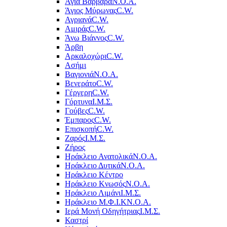
Αγία Βαρβάρα
Ν.Ο.Α.
Άγιος Μύρωνας
C.W.
Αγριανά
C.W.
Αμιράς
C.W.
Άνω Βιάννος
C.W.
Άρβη
Αρκαλοχώρι
C.W.
Ασήμι
Βαγιονιά
Ν.Ο.Α.
Βενεράτο
C.W.
Γέργερη
C.W.
Γόρτυνα
Ι.Μ.Σ.
Γούβες
C.W.
Έμπαρος
C.W.
Επισκοπή
C.W.
Ζαρός
Ι.Μ.Σ.
Ζήρος
Ηράκλειο Ανατολικά
Ν.Ο.Α.
Ηράκλειο Δυτικά
Ν.Ο.Α.
Ηράκλειο Κέντρο
Ηράκλειο Κνωσός
Ν.Ο.Α.
Ηράκλειο Λιμάνι
Ι.Μ.Σ.
Ηράκλειο Μ.Φ.Ι.Κ
Ν.Ο.Α.
Ιερά Μονή Οδηγήτριας
Ι.Μ.Σ.
Καστρί