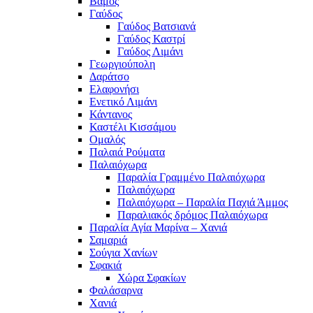
Βάμος
Γαύδος
Γαύδος Βατσιανά
Γαύδος Καστρί
Γαύδος Λιμάνι
Γεωργιούπολη
Δαράτσο
Ελαφονήσι
Ενετικό Λιμάνι
Κάντανος
Καστέλι Κισσάμου
Ομαλός
Παλαιά Ρούματα
Παλαιόχωρα
Παραλία Γραμμένο Παλαιόχωρα
Παλαιόχωρα
Παλαιόχωρα – Παραλία Παχιά Άμμος
Παραλιακός δρόμος Παλαιόχωρα
Παραλία Αγία Μαρίνα – Χανιά
Σαμαριά
Σούγια Χανίων
Σφακιά
Χώρα Σφακίων
Φαλάσαρνα
Χανιά