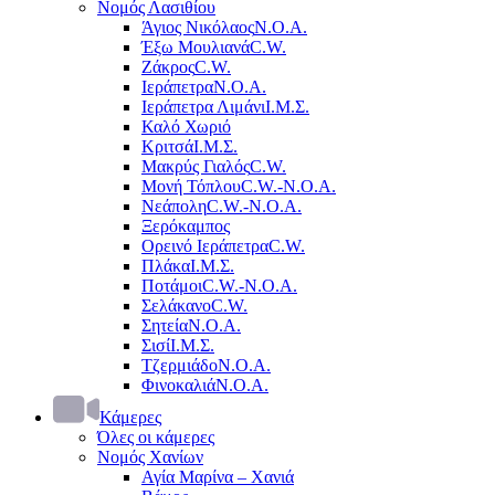
Νομός Λασιθίου
Άγιος Νικόλαος
Ν.Ο.Α.
Έξω Μουλιανά
C.W.
Ζάκρος
C.W.
Ιεράπετρα
Ν.Ο.Α.
Ιεράπετρα Λιμάνι
Ι.Μ.Σ.
Καλό Χωριό
Κριτσά
Ι.Μ.Σ.
Μακρύς Γιαλός
C.W.
Μονή Τόπλου
C.W.-Ν.Ο.Α.
Νεάπολη
C.W.-Ν.Ο.Α.
Ξερόκαμπος
Ορεινό Ιεράπετρα
C.W.
Πλάκα
Ι.Μ.Σ.
Ποτάμοι
C.W.-Ν.Ο.Α.
Σελάκανο
C.W.
Σητεία
Ν.Ο.Α.
Σισί
Ι.Μ.Σ.
Τζερμιάδο
Ν.Ο.Α.
Φινοκαλιά
Ν.Ο.Α.
Κάμερες
Όλες οι κάμερες
Νομός Χανίων
Αγία Μαρίνα – Χανιά