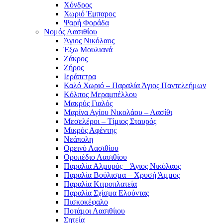
Χόνδρος
Χωριό Έμπαρος
Ψαρή Φοράδα
Νομός Λασιθίου
Άγιος Νικόλαος
Έξω Μουλιανά
Ζάκρος
Ζήρος
Ιεράπετρα
Καλό Χωριό – Παραλία Άγιος Παντελεήμων
Κόλπος Μεραμπέλλου
Μακρύς Γιαλός
Μαρίνα Αγίου Νικολάου – Λασίθι
Μεσελέροι – Τίμιος Σταυρός
Μικρός Αφέντης
Νεάπολη
Ορεινό Λασιθίου
Οροπέδιο Λασιθίου
Παραλία Αλμυρός – Άγιος Νικόλαος
Παραλία Βούλισμα – Χρυσή Άμμος
Παραλία Κιτροπλατεία
Παραλία Σχίσμα Ελούντας
Πισκοκέφαλο
Ποτάμοι Λασιθίιου
Σητεία