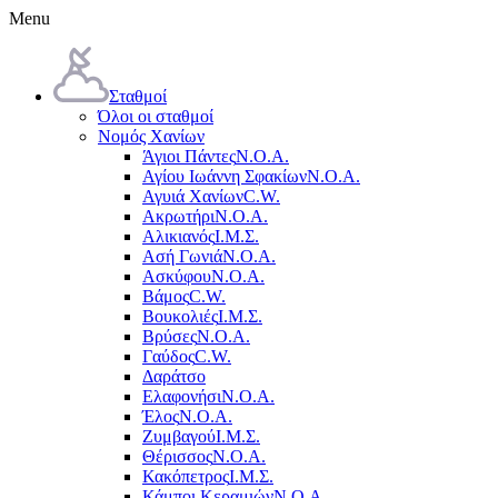
Menu
Σταθμοί
Όλοι οι σταθμοί
Νομός Χανίων
Άγιοι Πάντες
Ν.Ο.Α.
Αγίου Ιωάννη Σφακίων
Ν.Ο.Α.
Αγυιά Χανίων
C.W.
Ακρωτήρι
Ν.Ο.Α.
Αλικιανός
Ι.Μ.Σ.
Ασή Γωνιά
Ν.Ο.Α.
Ασκύφου
Ν.Ο.Α.
Βάμος
C.W.
Βουκολιές
Ι.Μ.Σ.
Βρύσες
Ν.Ο.Α.
Γαύδος
C.W.
Δαράτσο
Ελαφονήσι
Ν.Ο.Α.
Έλος
Ν.Ο.Α.
Ζυμβαγού
Ι.Μ.Σ.
Θέρισσος
Ν.Ο.Α.
Κακόπετρος
Ι.Μ.Σ.
Κάμποι Κεραμιών
Ν.Ο.Α.