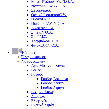
Μονή Τόπλου
C.W.-Ν.Ο.Α.
Νεάπολη
C.W.-Ν.Ο.Α.
Ξερόκαμπος
Ορεινό Ιεράπετρα
C.W.
Πλάκα
Ι.Μ.Σ.
Ποτάμοι
C.W.-Ν.Ο.Α.
Σελάκανο
C.W.
Σητεία
Ν.Ο.Α.
Σισί
Ι.Μ.Σ.
Τζερμιάδο
Ν.Ο.Α.
Φινοκαλιά
Ν.Ο.Α.
Κάμερες
Όλες οι κάμερες
Νομός Χανίων
Αγία Μαρίνα – Χανιά
Βάμος
Γαύδος
Γαύδος Βατσιανά
Γαύδος Καστρί
Γαύδος Λιμάνι
Γεωργιούπολη
Δαράτσο
Ελαφονήσι
Ενετικό Λιμάνι