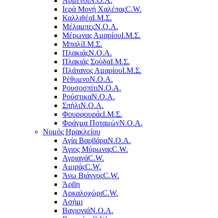
Αρμένοι
Ν.Ο.Α.
Ιερά Μονή Χαλέπας
C.W.
Καλλιθέα
Ι.Μ.Σ.
Μέλαμπες
Ν.Ο.Α.
Μέρωνας Αμαρίου
Ι.Μ.Σ.
Μπαλί
Ι.Μ.Σ.
Πλακιάς
Ν.Ο.Α.
Πλακιάς Σούδα
Ι.Μ.Σ.
Πλάτανος Αμαρίου
Ι.Μ.Σ.
Ρέθυμνο
Ν.Ο.Α.
Ρουσοσπίτι
Ν.Ο.Α.
Ρούστικα
Ν.Ο.Α.
Σπήλι
Ν.Ο.Α.
Φουρφουράς
Ι.Μ.Σ.
Φράγμα Ποταμών
Ν.Ο.Α.
Νομός Ηρακλείου
Αγία Βαρβάρα
Ν.Ο.Α.
Άγιος Μύρωνας
C.W.
Αγριανά
C.W.
Αμιράς
C.W.
Άνω Βιάννος
C.W.
Άρβη
Αρκαλοχώρι
C.W.
Ασήμι
Βαγιονιά
Ν.Ο.Α.