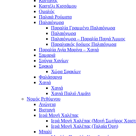
Κάντανος
Καστέλι Κισσάμου
Ομαλός
Παλαιά Ρούματα
Παλαιόχωρα
Παραλία Γραμμένο Παλαιόχωρα
Παλαιόχωρα
Παλαιόχωρα – Παραλία Παχιά Άμμος
Παραλιακός δρόμος Παλαιόχωρα
Παραλία Αγία Μαρίνα – Χανιά
Σαμαριά
Σούγια Χανίων
Σφακιά
Χώρα Σφακίων
Φαλάσαρνα
Χανιά
Χανιά
Χανιά Παλιό Λιμάνι
Νομός Ρεθύμνου
Ανώγεια
Βισταγή
Ιερά Μονή Χαλέπας
Ιερά Μονή Χαλέπας (Μονή Σωτήρος Χριστ
Ιερά Μονή Χαλέπας (Ταλαία Όρη)
Μπαλί