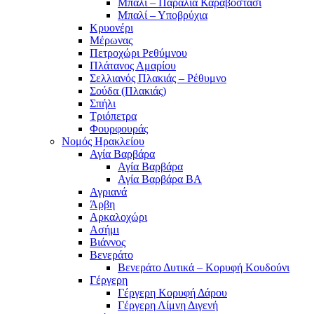
Μπαλί – Παραλία Καραβοστάσι
Μπαλί – Υποβρύχια
Κρυονέρι
Μέρωνας
Πετροχώρι Ρεθύμνου
Πλάτανος Αμαρίου
Σελλιανός Πλακιάς – Ρέθυμνο
Σούδα (Πλακιάς)
Σπήλι
Τριόπετρα
Φουρφουράς
Νομός Ηρακλείου
Αγία Βαρβάρα
Αγία Βαρβάρα
Αγία Βαρβάρα ΒΑ
Αγριανά
Άρβη
Αρκαλοχώρι
Ασήμι
Βιάννος
Βενεράτο
Βενεράτο Δυτικά – Κορυφή Κουδούνι
Γέργερη
Γέργερη Κορυφή Δάρου
Γέργερη Λίμνη Διγενή