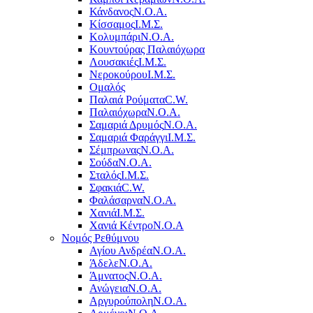
Κάνδανος
Ν.Ο.Α.
Κίσσαμος
Ι.Μ.Σ.
Κολυμπάρι
Ν.Ο.Α.
Κουντούρας Παλαιόχωρα
Λουσακιές
Ι.Μ.Σ.
Νεροκούρου
Ι.Μ.Σ.
Ομαλός
Παλαιά Ρούματα
C.W.
Παλαιόχωρα
Ν.Ο.Α.
Σαμαριά Δρυμός
Ν.Ο.Α.
Σαμαριά Φαράγγι
Ι.Μ.Σ.
Σέμπρωνας
Ν.Ο.Α.
Σούδα
Ν.Ο.Α.
Σταλός
Ι.Μ.Σ.
Σφακιά
C.W.
Φαλάσαρνα
Ν.Ο.Α.
Χανιά
Ι.Μ.Σ.
Χανιά Κέντρο
N.O.A
Νομός Ρεθύμνου
Αγίου Ανδρέα
Ν.Ο.Α.
Άδελε
Ν.Ο.Α.
Άμνατος
Ν.Ο.Α.
Ανώγεια
Ν.Ο.Α.
Αργυρούπολη
Ν.Ο.Α.