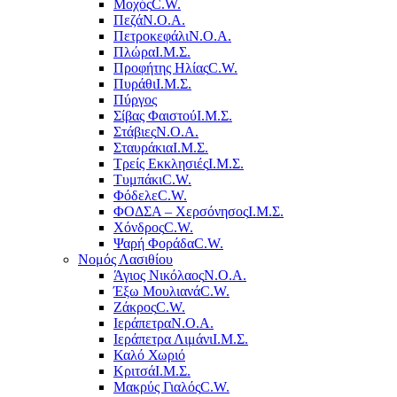
Μοχός
C.W.
Πεζά
Ν.Ο.Α.
Πετροκεφάλι
Ν.Ο.Α.
Πλώρα
Ι.Μ.Σ.
Προφήτης Ηλίας
C.W.
Πυράθι
Ι.Μ.Σ.
Πύργος
Σίβας Φαιστού
Ι.Μ.Σ.
Στάβιες
Ν.Ο.Α.
Σταυράκια
Ι.Μ.Σ.
Τρείς Εκκλησιές
Ι.Μ.Σ.
Τυμπάκι
C.W.
Φόδελε
C.W.
ΦΟΔΣΑ – Χερσόνησος
Ι.Μ.Σ.
Χόνδρος
C.W.
Ψαρή Φοράδα
C.W.
Νομός Λασιθίου
Άγιος Νικόλαος
Ν.Ο.Α.
Έξω Μουλιανά
C.W.
Ζάκρος
C.W.
Ιεράπετρα
Ν.Ο.Α.
Ιεράπετρα Λιμάνι
Ι.Μ.Σ.
Καλό Χωριό
Κριτσά
Ι.Μ.Σ.
Μακρύς Γιαλός
C.W.