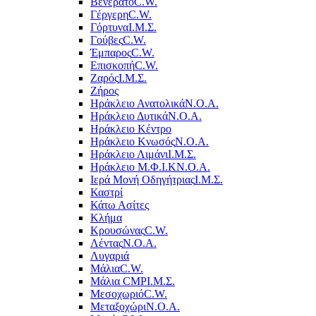
Βενεράτο
C.W.
Γέργερη
C.W.
Γόρτυνα
Ι.Μ.Σ.
Γούβες
C.W.
Έμπαρος
C.W.
Επισκοπή
C.W.
Ζαρός
Ι.Μ.Σ.
Ζήρος
Ηράκλειο Ανατολικά
Ν.Ο.Α.
Ηράκλειο Δυτικά
Ν.Ο.Α.
Ηράκλειο Κέντρο
Ηράκλειο Κνωσός
Ν.Ο.Α.
Ηράκλειο Λιμάνι
Ι.Μ.Σ.
Ηράκλειο Μ.Φ.Ι.Κ
Ν.Ο.Α.
Ιερά Μονή Οδηγήτριας
Ι.Μ.Σ.
Καστρί
Κάτω Ασίτες
Κλήμα
Κρουσώνας
C.W.
Λέντας
Ν.Ο.Α.
Λυγαριά
Μάλια
C.W.
Μάλια CMP
Ι.Μ.Σ.
Μεσοχωριό
C.W.
Μεταξοχώρι
Ν.Ο.Α.