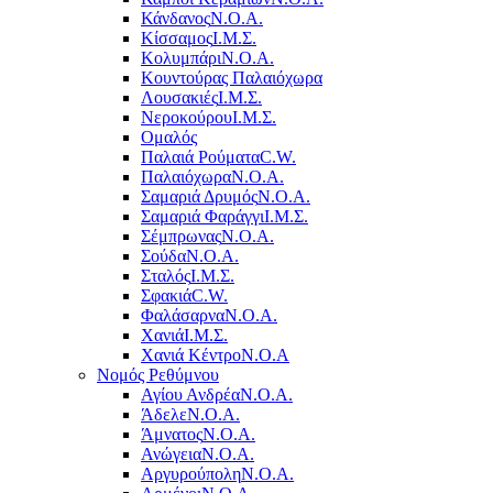
Κάνδανος
Ν.Ο.Α.
Κίσσαμος
Ι.Μ.Σ.
Κολυμπάρι
Ν.Ο.Α.
Κουντούρας Παλαιόχωρα
Λουσακιές
Ι.Μ.Σ.
Νεροκούρου
Ι.Μ.Σ.
Ομαλός
Παλαιά Ρούματα
C.W.
Παλαιόχωρα
Ν.Ο.Α.
Σαμαριά Δρυμός
Ν.Ο.Α.
Σαμαριά Φαράγγι
Ι.Μ.Σ.
Σέμπρωνας
Ν.Ο.Α.
Σούδα
Ν.Ο.Α.
Σταλός
Ι.Μ.Σ.
Σφακιά
C.W.
Φαλάσαρνα
Ν.Ο.Α.
Χανιά
Ι.Μ.Σ.
Χανιά Κέντρο
N.O.A
Νομός Ρεθύμνου
Αγίου Ανδρέα
Ν.Ο.Α.
Άδελε
Ν.Ο.Α.
Άμνατος
Ν.Ο.Α.
Ανώγεια
Ν.Ο.Α.
Αργυρούπολη
Ν.Ο.Α.