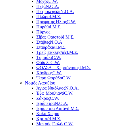
Μοχός
C.W.
Πεζά
Ν.Ο.Α.
Πετροκεφάλι
Ν.Ο.Α.
Πλώρα
Ι.Μ.Σ.
Προφήτης Ηλίας
C.W.
Πυράθι
Ι.Μ.Σ.
Πύργος
Σίβας Φαιστού
Ι.Μ.Σ.
Στάβιες
Ν.Ο.Α.
Σταυράκια
Ι.Μ.Σ.
Τρείς Εκκλησιές
Ι.Μ.Σ.
Τυμπάκι
C.W.
Φόδελε
C.W.
ΦΟΔΣΑ – Χερσόνησος
Ι.Μ.Σ.
Χόνδρος
C.W.
Ψαρή Φοράδα
C.W.
Νομός Λασιθίου
Άγιος Νικόλαος
Ν.Ο.Α.
Έξω Μουλιανά
C.W.
Ζάκρος
C.W.
Ιεράπετρα
Ν.Ο.Α.
Ιεράπετρα Λιμάνι
Ι.Μ.Σ.
Καλό Χωριό
Κριτσά
Ι.Μ.Σ.
Μακρύς Γιαλός
C.W.