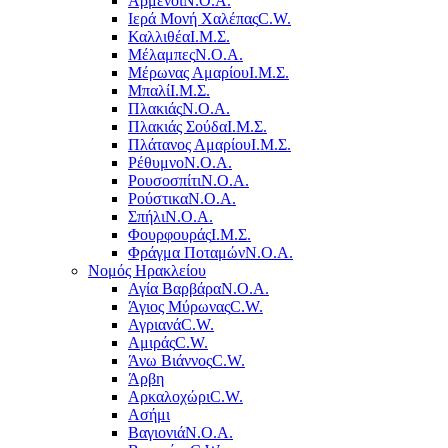
Αρμένοι
Ν.Ο.Α.
Ιερά Μονή Χαλέπας
C.W.
Καλλιθέα
Ι.Μ.Σ.
Μέλαμπες
Ν.Ο.Α.
Μέρωνας Αμαρίου
Ι.Μ.Σ.
Μπαλί
Ι.Μ.Σ.
Πλακιάς
Ν.Ο.Α.
Πλακιάς Σούδα
Ι.Μ.Σ.
Πλάτανος Αμαρίου
Ι.Μ.Σ.
Ρέθυμνο
Ν.Ο.Α.
Ρουσοσπίτι
Ν.Ο.Α.
Ρούστικα
Ν.Ο.Α.
Σπήλι
Ν.Ο.Α.
Φουρφουράς
Ι.Μ.Σ.
Φράγμα Ποταμών
Ν.Ο.Α.
Νομός Ηρακλείου
Αγία Βαρβάρα
Ν.Ο.Α.
Άγιος Μύρωνας
C.W.
Αγριανά
C.W.
Αμιράς
C.W.
Άνω Βιάννος
C.W.
Άρβη
Αρκαλοχώρι
C.W.
Ασήμι
Βαγιονιά
Ν.Ο.Α.