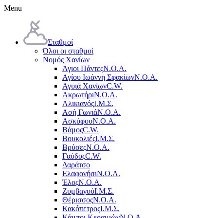
Menu
Σταθμοί
Όλοι οι σταθμοί
Νομός Χανίων
Άγιοι Πάντες
Ν.Ο.Α.
Αγίου Ιωάννη Σφακίων
Ν.Ο.Α.
Αγυιά Χανίων
C.W.
Ακρωτήρι
Ν.Ο.Α.
Αλικιανός
Ι.Μ.Σ.
Ασή Γωνιά
Ν.Ο.Α.
Ασκύφου
Ν.Ο.Α.
Βάμος
C.W.
Βουκολιές
Ι.Μ.Σ.
Βρύσες
Ν.Ο.Α.
Γαύδος
C.W.
Δαράτσο
Ελαφονήσι
Ν.Ο.Α.
Έλος
Ν.Ο.Α.
Ζυμβαγού
Ι.Μ.Σ.
Θέρισσος
Ν.Ο.Α.
Κακόπετρος
Ι.Μ.Σ.
Κάμποι Κεραμιών
Ν.Ο.Α.