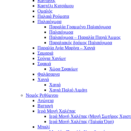
Κάντανος
Καστέλι Κισσάμου
Ομαλός
Παλαιά Ρούματα
Παλαιόχωρα
Παραλία Γραμμένο Παλαιόχωρα
Παλαιόχωρα
Παλαιόχωρα – Παραλία Παχιά Άμμος
Παραλιακός δρόμος Παλαιόχωρα
Παραλία Αγία Μαρίνα – Χανιά
Σαμαριά
Σούγια Χανίων
Σφακιά
Χώρα Σφακίων
Φαλάσαρνα
Χανιά
Χανιά
Χανιά Παλιό Λιμάνι
Νομός Ρεθύμνου
Ανώγεια
Βισταγή
Ιερά Μονή Χαλέπας
Ιερά Μονή Χαλέπας (Μονή Σωτήρος Χριστ
Ιερά Μονή Χαλέπας (Ταλαία Όρη)
Μπαλί