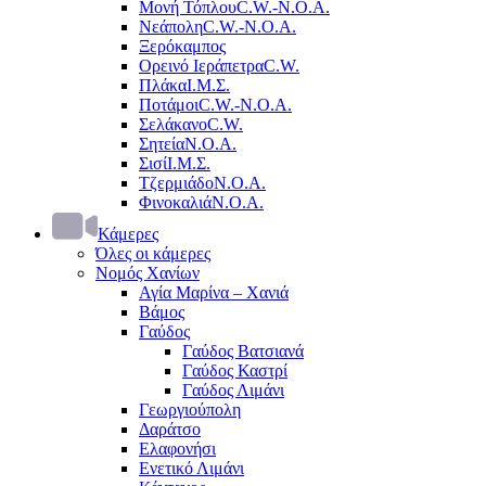
Μονή Τόπλου
C.W.-Ν.Ο.Α.
Νεάπολη
C.W.-Ν.Ο.Α.
Ξερόκαμπος
Ορεινό Ιεράπετρα
C.W.
Πλάκα
Ι.Μ.Σ.
Ποτάμοι
C.W.-Ν.Ο.Α.
Σελάκανο
C.W.
Σητεία
Ν.Ο.Α.
Σισί
Ι.Μ.Σ.
Τζερμιάδο
Ν.Ο.Α.
Φινοκαλιά
Ν.Ο.Α.
Κάμερες
Όλες οι κάμερες
Νομός Χανίων
Αγία Μαρίνα – Χανιά
Βάμος
Γαύδος
Γαύδος Βατσιανά
Γαύδος Καστρί
Γαύδος Λιμάνι
Γεωργιούπολη
Δαράτσο
Ελαφονήσι
Ενετικό Λιμάνι