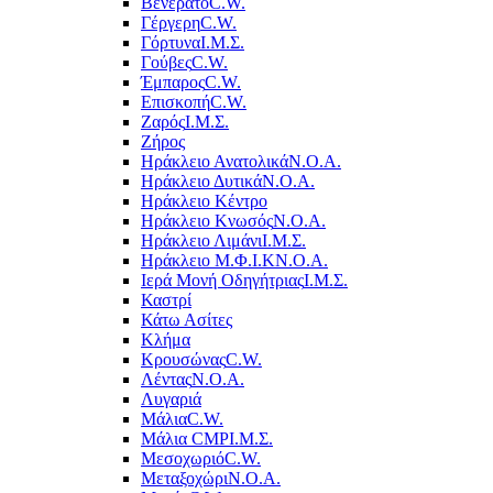
Βενεράτο
C.W.
Γέργερη
C.W.
Γόρτυνα
Ι.Μ.Σ.
Γούβες
C.W.
Έμπαρος
C.W.
Επισκοπή
C.W.
Ζαρός
Ι.Μ.Σ.
Ζήρος
Ηράκλειο Ανατολικά
Ν.Ο.Α.
Ηράκλειο Δυτικά
Ν.Ο.Α.
Ηράκλειο Κέντρο
Ηράκλειο Κνωσός
Ν.Ο.Α.
Ηράκλειο Λιμάνι
Ι.Μ.Σ.
Ηράκλειο Μ.Φ.Ι.Κ
Ν.Ο.Α.
Ιερά Μονή Οδηγήτριας
Ι.Μ.Σ.
Καστρί
Κάτω Ασίτες
Κλήμα
Κρουσώνας
C.W.
Λέντας
Ν.Ο.Α.
Λυγαριά
Μάλια
C.W.
Μάλια CMP
Ι.Μ.Σ.
Μεσοχωριό
C.W.
Μεταξοχώρι
Ν.Ο.Α.