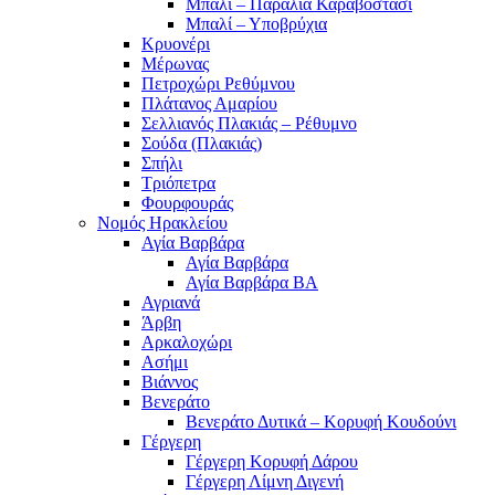
Μπαλί – Παραλία Καραβοστάσι
Μπαλί – Υποβρύχια
Κρυονέρι
Μέρωνας
Πετροχώρι Ρεθύμνου
Πλάτανος Αμαρίου
Σελλιανός Πλακιάς – Ρέθυμνο
Σούδα (Πλακιάς)
Σπήλι
Τριόπετρα
Φουρφουράς
Νομός Ηρακλείου
Αγία Βαρβάρα
Αγία Βαρβάρα
Αγία Βαρβάρα ΒΑ
Αγριανά
Άρβη
Αρκαλοχώρι
Ασήμι
Βιάννος
Βενεράτο
Βενεράτο Δυτικά – Κορυφή Κουδούνι
Γέργερη
Γέργερη Κορυφή Δάρου
Γέργερη Λίμνη Διγενή