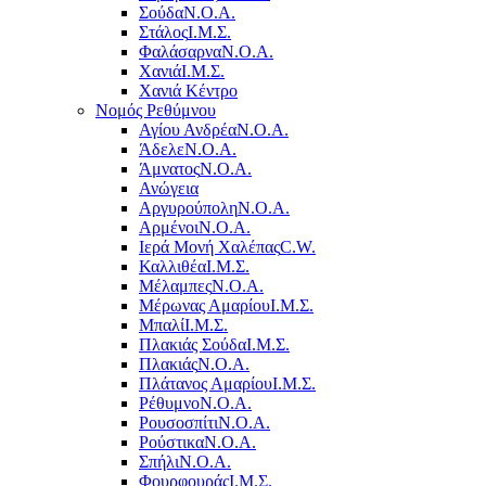
Σούδα
Ν.Ο.Α.
Στάλος
Ι.Μ.Σ.
Φαλάσαρνα
Ν.Ο.Α.
Χανιά
Ι.Μ.Σ.
Χανιά Κέντρο
Νομός Ρεθύμνου
Αγίου Ανδρέα
Ν.Ο.Α.
Άδελε
Ν.Ο.Α.
Άμνατος
Ν.Ο.Α.
Ανώγεια
Αργυρούπολη
Ν.Ο.Α.
Αρμένοι
Ν.Ο.Α.
Ιερά Μονή Χαλέπας
C.W.
Καλλιθέα
Ι.Μ.Σ.
Μέλαμπες
Ν.Ο.Α.
Μέρωνας Αμαρίου
Ι.Μ.Σ.
Μπαλί
Ι.Μ.Σ.
Πλακιάς Σούδα
Ι.Μ.Σ.
Πλακιάς
Ν.Ο.Α.
Πλάτανος Αμαρίου
Ι.Μ.Σ.
Ρέθυμνο
Ν.Ο.Α.
Ρουσοσπίτι
Ν.Ο.Α.
Ρούστικα
Ν.Ο.Α.
Σπήλι
Ν.Ο.Α.
Φουρφουράς
Ι.Μ.Σ.