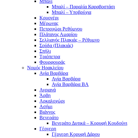
Μπαλί
Μπαλί – Παραλία Καραβοστάσι
Μπαλί – Υποβρύχια
Κρυονέρι
Μέρωνας
Πετροχώρι Ρεθύμνου
Πλάτανος Αμαρίου
Σελλιανός Πλακιάς – Ρέθυμνο
Σούδα (Πλακιάς)
Σπήλι
Τριόπετρα
Φουρφουράς
Νομός Ηρακλείου
Αγία Βαρβάρα
Αγία Βαρβάρα
Αγία Βαρβάρα ΒΑ
Αγριανά
Άρβη
Αρκαλοχώρι
Ασήμι
Βιάννος
Βενεράτο
Βενεράτο Δυτικά – Κορυφή Κουδούνι
Γέργερη
Γέργερη Κορυφή Δάρου