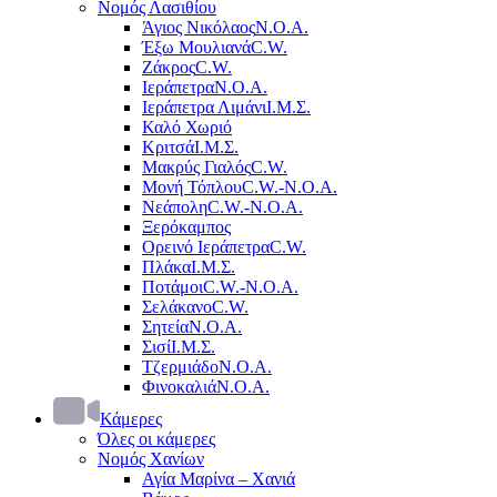
Νομός Λασιθίου
Άγιος Νικόλαος
Ν.Ο.Α.
Έξω Μουλιανά
C.W.
Ζάκρος
C.W.
Ιεράπετρα
Ν.Ο.Α.
Ιεράπετρα Λιμάνι
Ι.Μ.Σ.
Καλό Χωριό
Κριτσά
Ι.Μ.Σ.
Μακρύς Γιαλός
C.W.
Μονή Τόπλου
C.W.-Ν.Ο.Α.
Νεάπολη
C.W.-Ν.Ο.Α.
Ξερόκαμπος
Ορεινό Ιεράπετρα
C.W.
Πλάκα
Ι.Μ.Σ.
Ποτάμοι
C.W.-Ν.Ο.Α.
Σελάκανο
C.W.
Σητεία
Ν.Ο.Α.
Σισί
Ι.Μ.Σ.
Τζερμιάδο
Ν.Ο.Α.
Φινοκαλιά
Ν.Ο.Α.
Κάμερες
Όλες οι κάμερες
Νομός Χανίων
Αγία Μαρίνα – Χανιά