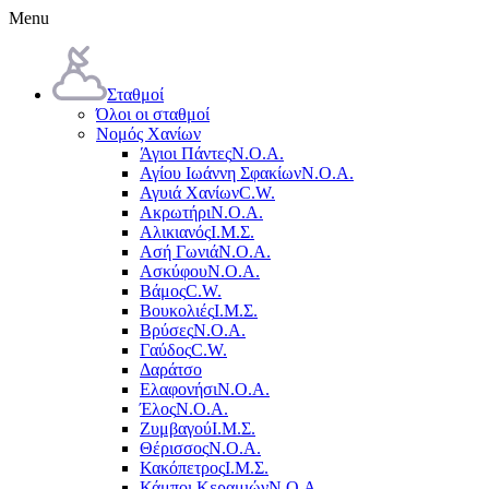
Menu
Σταθμοί
Όλοι οι σταθμοί
Νομός Χανίων
Άγιοι Πάντες
Ν.Ο.Α.
Αγίου Ιωάννη Σφακίων
Ν.Ο.Α.
Αγυιά Χανίων
C.W.
Ακρωτήρι
Ν.Ο.Α.
Αλικιανός
Ι.Μ.Σ.
Ασή Γωνιά
Ν.Ο.Α.
Ασκύφου
Ν.Ο.Α.
Βάμος
C.W.
Βουκολιές
Ι.Μ.Σ.
Βρύσες
Ν.Ο.Α.
Γαύδος
C.W.
Δαράτσο
Ελαφονήσι
Ν.Ο.Α.
Έλος
Ν.Ο.Α.
Ζυμβαγού
Ι.Μ.Σ.
Θέρισσος
Ν.Ο.Α.
Κακόπετρος
Ι.Μ.Σ.
Κάμποι Κεραμιών
Ν.Ο.Α.