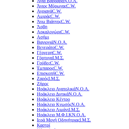
Αγία Βαρβάρα
Ν.Ο.Α.
Άγιος Μύρωνας
C.W.
Αγριανά
C.W.
Αμιράς
C.W.
Άνω Βιάννος
C.W.
Άρβη
Αρκαλοχώρι
C.W.
Ασήμι
Βαγιονιά
Ν.Ο.Α.
Βενεράτο
C.W.
Γέργερη
C.W.
Γόρτυνα
Ι.Μ.Σ.
Γούβες
C.W.
Έμπαρος
C.W.
Επισκοπή
C.W.
Ζαρός
Ι.Μ.Σ.
Ζήρος
Ηράκλειο Ανατολικά
Ν.Ο.Α.
Ηράκλειο Δυτικά
Ν.Ο.Α.
Ηράκλειο Κέντρο
Ηράκλειο Κνωσός
Ν.Ο.Α.
Ηράκλειο Λιμάνι
Ι.Μ.Σ.
Ηράκλειο Μ.Φ.Ι.Κ
Ν.Ο.Α.
Ιερά Μονή Οδηγήτριας
Ι.Μ.Σ.
Καστρί