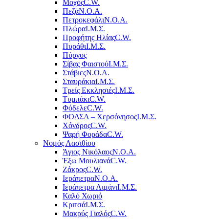
Μοχός
C.W.
Πεζά
Ν.Ο.Α.
Πετροκεφάλι
Ν.Ο.Α.
Πλώρα
Ι.Μ.Σ.
Προφήτης Ηλίας
C.W.
Πυράθι
Ι.Μ.Σ.
Πύργος
Σίβας Φαιστού
Ι.Μ.Σ.
Στάβιες
Ν.Ο.Α.
Σταυράκια
Ι.Μ.Σ.
Τρείς Εκκλησιές
Ι.Μ.Σ.
Τυμπάκι
C.W.
Φόδελε
C.W.
ΦΟΔΣΑ – Χερσόνησος
Ι.Μ.Σ.
Χόνδρος
C.W.
Ψαρή Φοράδα
C.W.
Νομός Λασιθίου
Άγιος Νικόλαος
Ν.Ο.Α.
Έξω Μουλιανά
C.W.
Ζάκρος
C.W.
Ιεράπετρα
Ν.Ο.Α.
Ιεράπετρα Λιμάνι
Ι.Μ.Σ.
Καλό Χωριό
Κριτσά
Ι.Μ.Σ.
Μακρύς Γιαλός
C.W.