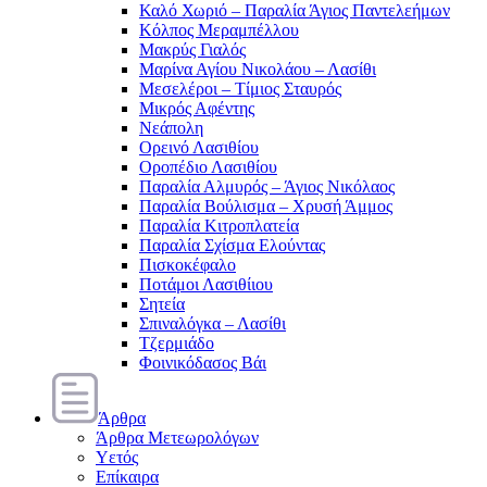
Καλό Χωριό – Παραλία Άγιος Παντελεήμων
Κόλπος Μεραμπέλλου
Μακρύς Γιαλός
Μαρίνα Αγίου Νικολάου – Λασίθι
Μεσελέροι – Τίμιος Σταυρός
Μικρός Αφέντης
Νεάπολη
Ορεινό Λασιθίου
Οροπέδιο Λασιθίου
Παραλία Αλμυρός – Άγιος Νικόλαος
Παραλία Βούλισμα – Χρυσή Άμμος
Παραλία Κιτροπλατεία
Παραλία Σχίσμα Ελούντας
Πισκοκέφαλο
Ποτάμοι Λασιθίιου
Σητεία
Σπιναλόγκα – Λασίθι
Τζερμιάδο
Φοινικόδασος Βάι
Άρθρα
Άρθρα Μετεωρολόγων
Υετός
Επίκαιρα