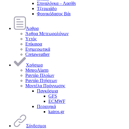
Σπιναλόγκα – Λασίθι
Τζερμιάδο
Φοινικόδασος Βάι
Άρθρα
Άρθρα Μετεωρολόγων
Υετός
Επίκαιρα
Ενημερωτικά
Cretaweather
Χρήσιμα
MeteoAlarm
Ραντάρ Πλοίων
Ραντάρ Πτήσεων
Μοντέλα Πρόγνωσης
Παγκόσμια
GFS
ECMWF
Περιοχικά
kairos.gr
Σύνδεσμοι