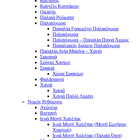
Κάντανος
Καστέλι Κισσάμου
Ομαλός
Παλαιά Ρούματα
Παλαιόχωρα
Παραλία Γραμμένο Παλαιόχωρα
Παλαιόχωρα
Παλαιόχωρα – Παραλία Παχιά Άμμος
Παραλιακός δρόμος Παλαιόχωρα
Παραλία Αγία Μαρίνα – Χανιά
Σαμαριά
Σούγια Χανίων
Σφακιά
Χώρα Σφακίων
Φαλάσαρνα
Χανιά
Χανιά
Χανιά Παλιό Λιμάνι
Νομός Ρεθύμνου
Ανώγεια
Βισταγή
Ιερά Μονή Χαλέπας
Ιερά Μονή Χαλέπας (Μονή Σωτήρος
Χριστού)
Ιερά Μονή Χαλέπας (Ταλαία Όρη)