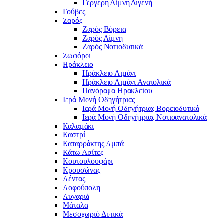
Γέργερη Λίμνη Διγενή
Γούβες
Ζαρός
Ζαρός Βόρεια
Ζαρός Λίμνη
Ζαρός Νοτιοδυτικά
Ζωφόροι
Ηράκλειο
Ηράκλειο Λιμάνι
Ηράκλειο Λιμάνι Ανατολικά
Πανόραμα Ηρακλείου
Ιερά Μονή Οδηγήτριας
Ιερά Μονή Οδηγήτριας Βορειοδυτικά
Ιερά Μονή Οδηγήτριας Νοτιοανατολικά
Καλαμάκι
Καστρί
Καταρράκτης Αμπά
Κάτω Ασίτες
Κουτουλουφάρι
Κρουσώνας
Λέντας
Λοφούπολη
Λυγαριά
Μάταλα
Μεσοχωριό Δυτικά