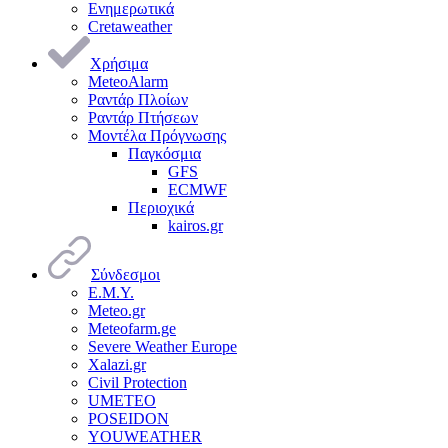
Ενημερωτικά
Cretaweather
Χρήσιμα
MeteoAlarm
Ραντάρ Πλοίων
Ραντάρ Πτήσεων
Μοντέλα Πρόγνωσης
Παγκόσμια
GFS
ECMWF
Περιοχικά
kairos.gr
Σύνδεσμοι
Ε.Μ.Υ.
Meteo.gr
Meteofarm.ge
Severe Weather Europe
Xalazi.gr
Civil Protection
UMETEO
POSEIDON
YOUWEATHER