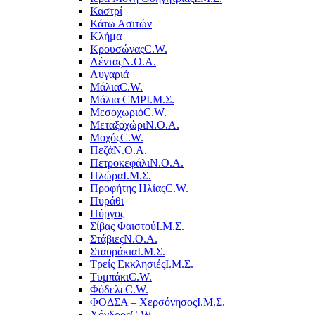
Καστρί
Κάτω Ασιτών
Κλήμα
Κρουσώνας
C.W.
Λέντας
Ν.Ο.Α.
Λυγαριά
Μάλια
C.W.
Μάλια CMP
Ι.Μ.Σ.
Μεσοχωριό
C.W.
Μεταξοχώρι
Ν.Ο.Α.
Μοχός
C.W.
Πεζά
Ν.Ο.Α.
Πετροκεφάλι
Ν.Ο.Α.
Πλώρα
Ι.Μ.Σ.
Προφήτης Ηλίας
C.W.
Πυράθι
Πύργος
Σίβας Φαιστού
Ι.Μ.Σ.
Στάβιες
Ν.Ο.Α.
Σταυράκια
Ι.Μ.Σ.
Τρείς Εκκλησιές
Ι.Μ.Σ.
Τυμπάκι
C.W.
Φόδελε
C.W.
ΦΟΔΣΑ – Χερσόνησος
Ι.Μ.Σ.
Χόνδρος
C.W.