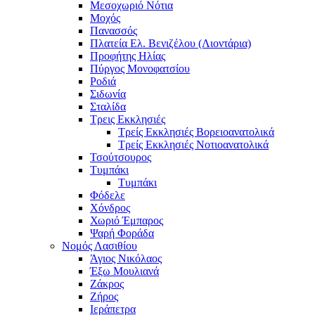
Μεσοχωριό Νότια
Μοχός
Πανασσός
Πλατεία Ελ. Βενιζέλου (Λιοντάρια)
Προφήτης Ηλίας
Πύργος Μονοφατσίου
Ροδιά
Σιδωνία
Σταλίδα
Τρεις Εκκλησιές
Τρείς Εκκλησιές Βορειοανατολικά
Τρείς Εκκλησιές Νοτιοανατολικά
Τσούτσουρος
Τυμπάκι
Τυμπάκι
Φόδελε
Χόνδρος
Χωριό Έμπαρος
Ψαρή Φοράδα
Νομός Λασιθίου
Άγιος Νικόλαος
Έξω Μουλιανά
Ζάκρος
Ζήρος
Ιεράπετρα