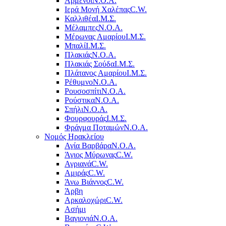
Αρμένοι
Ν.Ο.Α.
Ιερά Μονή Χαλέπας
C.W.
Καλλιθέα
Ι.Μ.Σ.
Μέλαμπες
Ν.Ο.Α.
Μέρωνας Αμαρίου
Ι.Μ.Σ.
Μπαλί
Ι.Μ.Σ.
Πλακιάς
Ν.Ο.Α.
Πλακιάς Σούδα
Ι.Μ.Σ.
Πλάτανος Αμαρίου
Ι.Μ.Σ.
Ρέθυμνο
Ν.Ο.Α.
Ρουσοσπίτι
Ν.Ο.Α.
Ρούστικα
Ν.Ο.Α.
Σπήλι
Ν.Ο.Α.
Φουρφουράς
Ι.Μ.Σ.
Φράγμα Ποταμών
Ν.Ο.Α.
Νομός Ηρακλείου
Αγία Βαρβάρα
Ν.Ο.Α.
Άγιος Μύρωνας
C.W.
Αγριανά
C.W.
Αμιράς
C.W.
Άνω Βιάννος
C.W.
Άρβη
Αρκαλοχώρι
C.W.
Ασήμι
Βαγιονιά
Ν.Ο.Α.