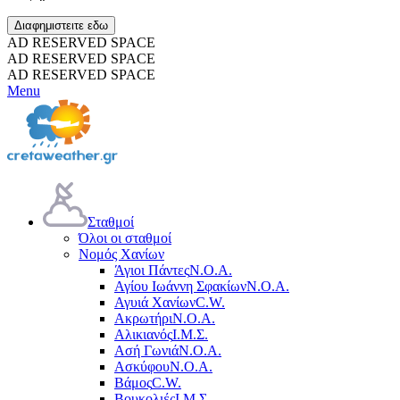
Διαφημιστειτε εδω
AD RESERVED SPACE
AD RESERVED SPACE
AD RESERVED SPACE
Menu
Σταθμοί
Όλοι οι σταθμοί
Νομός Χανίων
Άγιοι Πάντες
Ν.Ο.Α.
Αγίου Ιωάννη Σφακίων
Ν.Ο.Α.
Αγυιά Χανίων
C.W.
Ακρωτήρι
Ν.Ο.Α.
Αλικιανός
Ι.Μ.Σ.
Ασή Γωνιά
Ν.Ο.Α.
Ασκύφου
Ν.Ο.Α.
Βάμος
C.W.
Βουκολιές
Ι.Μ.Σ.