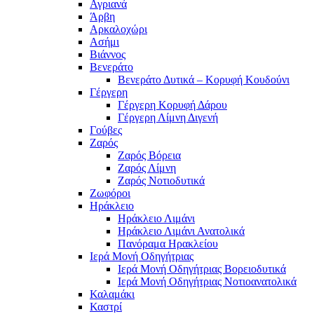
Αγριανά
Άρβη
Αρκαλοχώρι
Ασήμι
Βιάννος
Βενεράτο
Βενεράτο Δυτικά – Κορυφή Κουδούνι
Γέργερη
Γέργερη Κορυφή Δάρου
Γέργερη Λίμνη Διγενή
Γούβες
Ζαρός
Ζαρός Βόρεια
Ζαρός Λίμνη
Ζαρός Νοτιοδυτικά
Ζωφόροι
Ηράκλειο
Ηράκλειο Λιμάνι
Ηράκλειο Λιμάνι Ανατολικά
Πανόραμα Ηρακλείου
Ιερά Μονή Οδηγήτριας
Ιερά Μονή Οδηγήτριας Βορειοδυτικά
Ιερά Μονή Οδηγήτριας Νοτιοανατολικά
Καλαμάκι
Καστρί