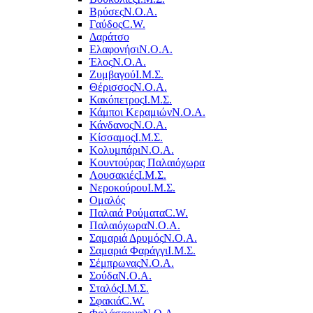
Βρύσες
Ν.Ο.Α.
Γαύδος
C.W.
Δαράτσο
Ελαφονήσι
Ν.Ο.Α.
Έλος
Ν.Ο.Α.
Ζυμβαγού
Ι.Μ.Σ.
Θέρισσος
Ν.Ο.Α.
Κακόπετρος
Ι.Μ.Σ.
Κάμποι Κεραμιών
Ν.Ο.Α.
Κάνδανος
Ν.Ο.Α.
Κίσσαμος
Ι.Μ.Σ.
Κολυμπάρι
Ν.Ο.Α.
Κουντούρας Παλαιόχωρα
Λουσακιές
Ι.Μ.Σ.
Νεροκούρου
Ι.Μ.Σ.
Ομαλός
Παλαιά Ρούματα
C.W.
Παλαιόχωρα
Ν.Ο.Α.
Σαμαριά Δρυμός
Ν.Ο.Α.
Σαμαριά Φαράγγι
Ι.Μ.Σ.
Σέμπρωνας
Ν.Ο.Α.
Σούδα
Ν.Ο.Α.
Σταλός
Ι.Μ.Σ.
Σφακιά
C.W.