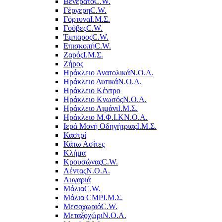
Βενεράτο
C.W.
Γέργερη
C.W.
Γόρτυνα
Ι.Μ.Σ.
Γούβες
C.W.
Έμπαρος
C.W.
Επισκοπή
C.W.
Ζαρός
Ι.Μ.Σ.
Ζήρος
Ηράκλειο Ανατολικά
Ν.Ο.Α.
Ηράκλειο Δυτικά
Ν.Ο.Α.
Ηράκλειο Κέντρο
Ηράκλειο Κνωσός
Ν.Ο.Α.
Ηράκλειο Λιμάνι
Ι.Μ.Σ.
Ηράκλειο Μ.Φ.Ι.Κ
Ν.Ο.Α.
Ιερά Μονή Οδηγήτριας
Ι.Μ.Σ.
Καστρί
Κάτω Ασίτες
Κλήμα
Κρουσώνας
C.W.
Λέντας
Ν.Ο.Α.
Λυγαριά
Μάλια
C.W.
Μάλια CMP
Ι.Μ.Σ.
Μεσοχωριό
C.W.
Μεταξοχώρι
Ν.Ο.Α.