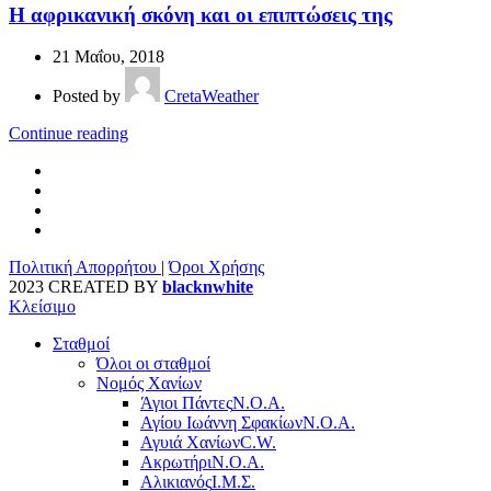
Η αφρικανική σκόνη και οι επιπτώσεις της
21 Μαΐου, 2018
Posted by
CretaWeather
Continue reading
Πολιτική Απορρήτου
|
Όροι Χρήσης
2023 CREATED BY
blacknwhite
Κλείσιμο
Σταθμοί
Όλοι οι σταθμοί
Νομός Χανίων
Άγιοι Πάντες
Ν.Ο.Α.
Αγίου Ιωάννη Σφακίων
Ν.Ο.Α.
Αγυιά Χανίων
C.W.
Ακρωτήρι
Ν.Ο.Α.
Αλικιανός
Ι.Μ.Σ.