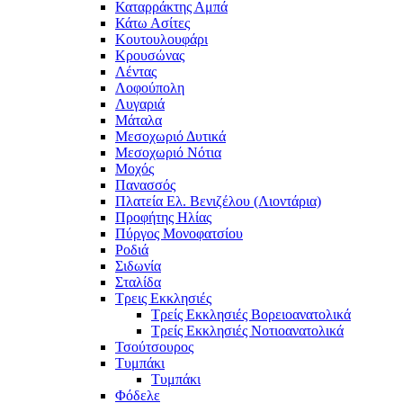
Καταρράκτης Αμπά
Κάτω Ασίτες
Κουτουλουφάρι
Κρουσώνας
Λέντας
Λοφούπολη
Λυγαριά
Μάταλα
Μεσοχωριό Δυτικά
Μεσοχωριό Νότια
Μοχός
Πανασσός
Πλατεία Ελ. Βενιζέλου (Λιοντάρια)
Προφήτης Ηλίας
Πύργος Μονοφατσίου
Ροδιά
Σιδωνία
Σταλίδα
Τρεις Εκκλησιές
Τρείς Εκκλησιές Βορειοανατολικά
Τρείς Εκκλησιές Νοτιοανατολικά
Τσούτσουρος
Τυμπάκι
Τυμπάκι
Φόδελε