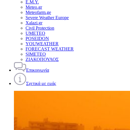
Ε.Μ.Υ.
Meteo.gr
Meteofarm.ge
Severe Weather Europe
Xalazi.gr
Civil Protection
UMETEO
POSEIDON
YOUWEATHER
FORECAST WEATHER
SIMETEO
ΖΙΑΚΟΠΟΥΛΟΣ
Επικοινωνία
Σχετικά με εμάς