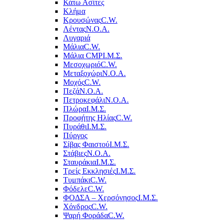
Κάτω Ασίτες
Κλήμα
Κρουσώνας
C.W.
Λέντας
Ν.Ο.Α.
Λυγαριά
Μάλια
C.W.
Μάλια CMP
Ι.Μ.Σ.
Μεσοχωριό
C.W.
Μεταξοχώρι
Ν.Ο.Α.
Μοχός
C.W.
Πεζά
Ν.Ο.Α.
Πετροκεφάλι
Ν.Ο.Α.
Πλώρα
Ι.Μ.Σ.
Προφήτης Ηλίας
C.W.
Πυράθι
Ι.Μ.Σ.
Πύργος
Σίβας Φαιστού
Ι.Μ.Σ.
Στάβιες
Ν.Ο.Α.
Σταυράκια
Ι.Μ.Σ.
Τρείς Εκκλησιές
Ι.Μ.Σ.
Τυμπάκι
C.W.
Φόδελε
C.W.
ΦΟΔΣΑ – Χερσόνησος
Ι.Μ.Σ.
Χόνδρος
C.W.
Ψαρή Φοράδα
C.W.