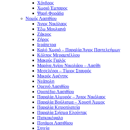
Χόνδρος
Χωριό Έμπαρος
Ψαρή Φοράδα
Νομός Λασιθίου
Άγιος Νικόλαος
Έξω Μουλιανά
Ζάκρος
Ζήρος
Ιεράπετρα
Καλό Χωριό – Παραλία Άγιος Παντελεήμων
Κόλπος Μεραμπέλλου
Μακρύς Γιαλός
Μαρίνα Αγίου Νικολάου – Λασίθι
Μεσελέροι – Τίμιος Σταυρός
Μικρός Αφέντης
Νεάπολη
Ορεινό Λασιθίου
Οροπέδιο Λασιθίου
Παραλία Αλμυρός – Άγιος Νικόλαος
Παραλία Βούλισμα – Χρυσή Άμμος
Παραλία Κιτροπλατεία
Παραλία Σχίσμα Ελούντας
Πισκοκέφαλο
Ποτάμοι Λασιθίιου
Σητεία