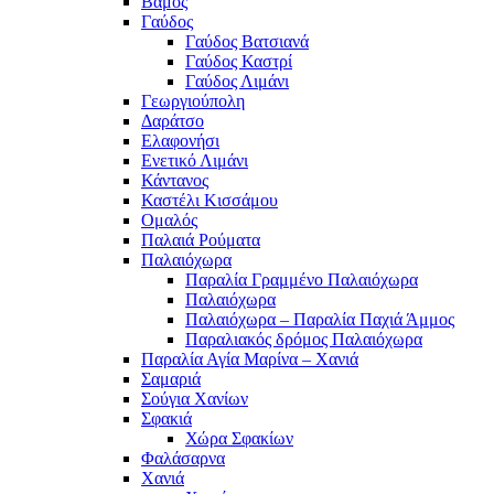
Βάμος
Γαύδος
Γαύδος Βατσιανά
Γαύδος Καστρί
Γαύδος Λιμάνι
Γεωργιούπολη
Δαράτσο
Ελαφονήσι
Ενετικό Λιμάνι
Κάντανος
Καστέλι Κισσάμου
Ομαλός
Παλαιά Ρούματα
Παλαιόχωρα
Παραλία Γραμμένο Παλαιόχωρα
Παλαιόχωρα
Παλαιόχωρα – Παραλία Παχιά Άμμος
Παραλιακός δρόμος Παλαιόχωρα
Παραλία Αγία Μαρίνα – Χανιά
Σαμαριά
Σούγια Χανίων
Σφακιά
Χώρα Σφακίων
Φαλάσαρνα
Χανιά