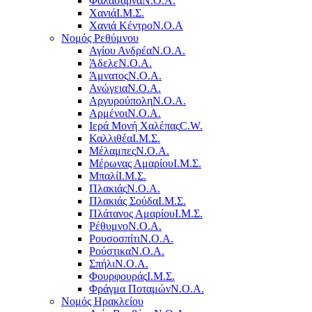
Φαλάσαρνα
Ν.Ο.Α.
Χανιά
Ι.Μ.Σ.
Χανιά Κέντρο
N.O.A
Νομός Ρεθύμνου
Αγίου Ανδρέα
Ν.Ο.Α.
Άδελε
Ν.Ο.Α.
Άμνατος
Ν.Ο.Α.
Ανώγεια
Ν.Ο.Α.
Αργυρούπολη
Ν.Ο.Α.
Αρμένοι
Ν.Ο.Α.
Ιερά Μονή Χαλέπας
C.W.
Καλλιθέα
Ι.Μ.Σ.
Μέλαμπες
Ν.Ο.Α.
Μέρωνας Αμαρίου
Ι.Μ.Σ.
Μπαλί
Ι.Μ.Σ.
Πλακιάς
Ν.Ο.Α.
Πλακιάς Σούδα
Ι.Μ.Σ.
Πλάτανος Αμαρίου
Ι.Μ.Σ.
Ρέθυμνο
Ν.Ο.Α.
Ρουσοσπίτι
Ν.Ο.Α.
Ρούστικα
Ν.Ο.Α.
Σπήλι
Ν.Ο.Α.
Φουρφουράς
Ι.Μ.Σ.
Φράγμα Ποταμών
Ν.Ο.Α.
Νομός Ηρακλείου