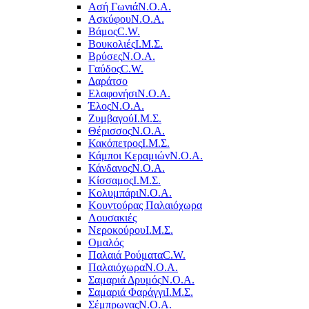
Ασή Γωνιά
Ν.Ο.Α.
Ασκύφου
Ν.Ο.Α.
Βάμος
C.W.
Βουκολιές
Ι.Μ.Σ.
Βρύσες
Ν.Ο.Α.
Γαύδος
C.W.
Δαράτσο
Ελαφονήσι
Ν.Ο.Α.
Έλος
Ν.Ο.Α.
Ζυμβαγού
Ι.Μ.Σ.
Θέρισσος
Ν.Ο.Α.
Κακόπετρος
Ι.Μ.Σ.
Κάμποι Κεραμιών
Ν.Ο.Α.
Κάνδανος
Ν.Ο.Α.
Κίσσαμος
Ι.Μ.Σ.
Κολυμπάρι
Ν.Ο.Α.
Κουντούρας Παλαιόχωρα
Λουσακιές
Νεροκούρου
Ι.Μ.Σ.
Ομαλός
Παλαιά Ρούματα
C.W.
Παλαιόχωρα
Ν.Ο.Α.
Σαμαριά Δρυμός
Ν.Ο.Α.
Σαμαριά Φαράγγι
Ι.Μ.Σ.
Σέμπρωνας
Ν.Ο.Α.