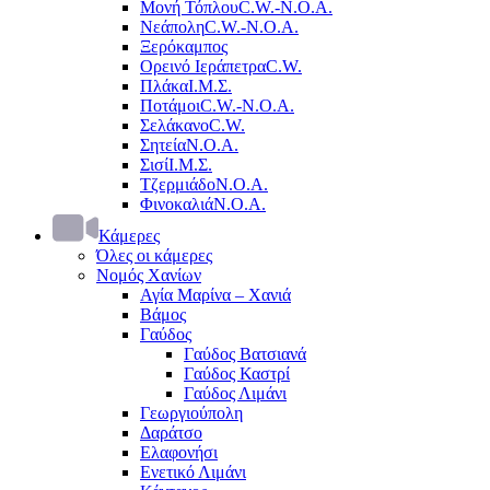
Μονή Τόπλου
C.W.-Ν.Ο.Α.
Νεάπολη
C.W.-Ν.Ο.Α.
Ξερόκαμπος
Ορεινό Ιεράπετρα
C.W.
Πλάκα
Ι.Μ.Σ.
Ποτάμοι
C.W.-Ν.Ο.Α.
Σελάκανο
C.W.
Σητεία
Ν.Ο.Α.
Σισί
Ι.Μ.Σ.
Τζερμιάδο
Ν.Ο.Α.
Φινοκαλιά
Ν.Ο.Α.
Κάμερες
Όλες οι κάμερες
Νομός Χανίων
Αγία Μαρίνα – Χανιά
Βάμος
Γαύδος
Γαύδος Βατσιανά
Γαύδος Καστρί
Γαύδος Λιμάνι
Γεωργιούπολη
Δαράτσο
Ελαφονήσι
Ενετικό Λιμάνι