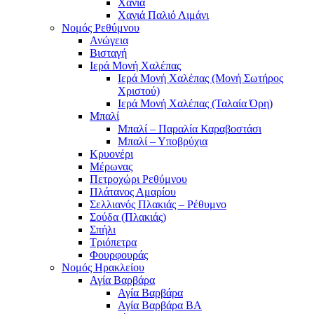
Χανιά
Χανιά Παλιό Λιμάνι
Νομός Ρεθύμνου
Ανώγεια
Βισταγή
Ιερά Μονή Χαλέπας
Ιερά Μονή Χαλέπας (Μονή Σωτήρος
Χριστού)
Ιερά Μονή Χαλέπας (Ταλαία Όρη)
Μπαλί
Μπαλί – Παραλία Καραβοστάσι
Μπαλί – Υποβρύχια
Κρυονέρι
Μέρωνας
Πετροχώρι Ρεθύμνου
Πλάτανος Αμαρίου
Σελλιανός Πλακιάς – Ρέθυμνο
Σούδα (Πλακιάς)
Σπήλι
Τριόπετρα
Φουρφουράς
Νομός Ηρακλείου
Αγία Βαρβάρα
Αγία Βαρβάρα
Αγία Βαρβάρα ΒΑ