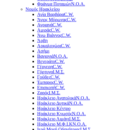
Φράγμα Ποταμών
Ν.Ο.Α.
Νομός Ηρακλείου
Αγία Βαρβάρα
C.W.
Άγιος Μύρωνας
C.W.
Αγριανά
C.W.
Αμιράς
C.W.
Άνω Βιάννος
C.W.
Άρβη
Αρκαλοχώρι
C.W.
Ασήμι
Βαγιονιά
Ν.Ο.Α.
Βενεράτο
C.W.
Γέργερη
C.W.
Γόρτυνα
Ι.Μ.Σ.
Γούβες
C.W.
Έμπαρος
C.W.
Επισκοπή
C.W.
Ζαρός
Ι.Μ.Σ.
Ηράκλειο Ανατολικά
Ν.Ο.Α.
Ηράκλειο Δυτικά
Ν.Ο.Α.
Ηράκλειο Κέντρο
Ηράκλειο Κνωσός
Ν.Ο.Α.
Ηράκλειο Λιμάνι
Ι.Μ.Σ.
Ηράκλειο Μ.Φ.Ι.Κ
Ν.Ο.Α.
Ιερά Μονή Οδηγήτριας
Ι.Μ.Σ.