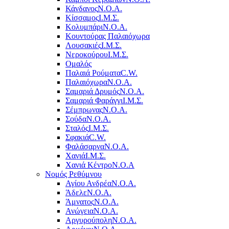
Κάνδανος
Ν.Ο.Α.
Κίσσαμος
Ι.Μ.Σ.
Κολυμπάρι
Ν.Ο.Α.
Κουντούρας Παλαιόχωρα
Λουσακιές
Ι.Μ.Σ.
Νεροκούρου
Ι.Μ.Σ.
Ομαλός
Παλαιά Ρούματα
C.W.
Παλαιόχωρα
Ν.Ο.Α.
Σαμαριά Δρυμός
Ν.Ο.Α.
Σαμαριά Φαράγγι
Ι.Μ.Σ.
Σέμπρωνας
Ν.Ο.Α.
Σούδα
Ν.Ο.Α.
Σταλός
Ι.Μ.Σ.
Σφακιά
C.W.
Φαλάσαρνα
Ν.Ο.Α.
Χανιά
Ι.Μ.Σ.
Χανιά Κέντρο
N.O.A
Νομός Ρεθύμνου
Αγίου Ανδρέα
Ν.Ο.Α.
Άδελε
Ν.Ο.Α.
Άμνατος
Ν.Ο.Α.
Ανώγεια
Ν.Ο.Α.
Αργυρούπολη
Ν.Ο.Α.