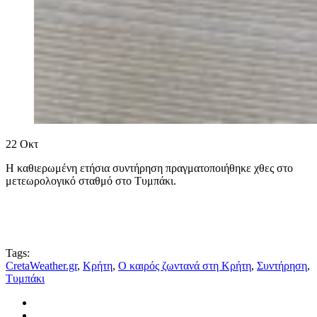
22
Οκτ
Η καθιερωμένη ετήσια συντήρηση πραγματοποιήθηκε χθες στο
μετεωρολογικό σταθμό στο Τυμπάκι.
Tags:
CretaWeather.gr
,
Κρήτη
,
Ο καιρός ζωντανά στη Κρήτη
,
Συντήρηση
,
Τυμπάκι