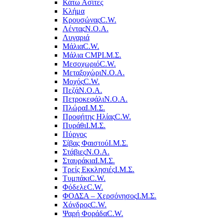
Κάτω Ασίτες
Κλήμα
Κρουσώνας
C.W.
Λέντας
Ν.Ο.Α.
Λυγαριά
Μάλια
C.W.
Μάλια CMP
Ι.Μ.Σ.
Μεσοχωριό
C.W.
Μεταξοχώρι
Ν.Ο.Α.
Μοχός
C.W.
Πεζά
Ν.Ο.Α.
Πετροκεφάλι
Ν.Ο.Α.
Πλώρα
Ι.Μ.Σ.
Προφήτης Ηλίας
C.W.
Πυράθι
Ι.Μ.Σ.
Πύργος
Σίβας Φαιστού
Ι.Μ.Σ.
Στάβιες
Ν.Ο.Α.
Σταυράκια
Ι.Μ.Σ.
Τρείς Εκκλησιές
Ι.Μ.Σ.
Τυμπάκι
C.W.
Φόδελε
C.W.
ΦΟΔΣΑ – Χερσόνησος
Ι.Μ.Σ.
Χόνδρος
C.W.
Ψαρή Φοράδα
C.W.