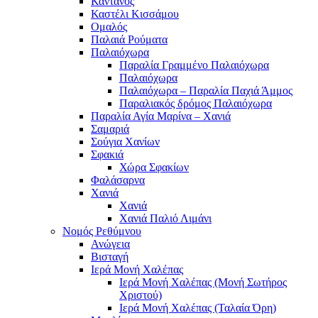
Κάντανος
Καστέλι Κισσάμου
Ομαλός
Παλαιά Ρούματα
Παλαιόχωρα
Παραλία Γραμμένο Παλαιόχωρα
Παλαιόχωρα
Παλαιόχωρα – Παραλία Παχιά Άμμος
Παραλιακός δρόμος Παλαιόχωρα
Παραλία Αγία Μαρίνα – Χανιά
Σαμαριά
Σούγια Χανίων
Σφακιά
Χώρα Σφακίων
Φαλάσαρνα
Χανιά
Χανιά
Χανιά Παλιό Λιμάνι
Νομός Ρεθύμνου
Ανώγεια
Βισταγή
Ιερά Μονή Χαλέπας
Ιερά Μονή Χαλέπας (Μονή Σωτήρος
Χριστού)
Ιερά Μονή Χαλέπας (Ταλαία Όρη)