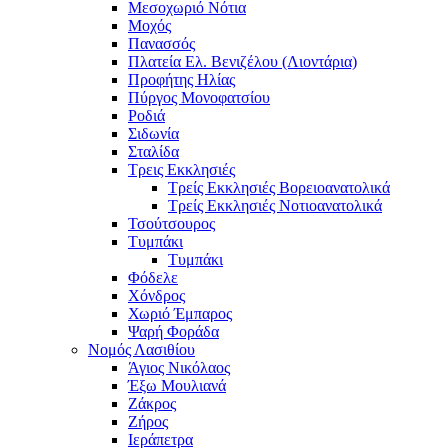
Μεσοχωριό Νότια
Μοχός
Πανασσός
Πλατεία Ελ. Βενιζέλου (Λιοντάρια)
Προφήτης Ηλίας
Πύργος Μονοφατσίου
Ροδιά
Σιδωνία
Σταλίδα
Τρεις Εκκλησιές
Τρείς Εκκλησιές Βορειοανατολικά
Τρείς Εκκλησιές Νοτιοανατολικά
Τσούτσουρος
Τυμπάκι
Τυμπάκι
Φόδελε
Χόνδρος
Χωριό Έμπαρος
Ψαρή Φοράδα
Νομός Λασιθίου
Άγιος Νικόλαος
Έξω Μουλιανά
Ζάκρος
Ζήρος
Ιεράπετρα