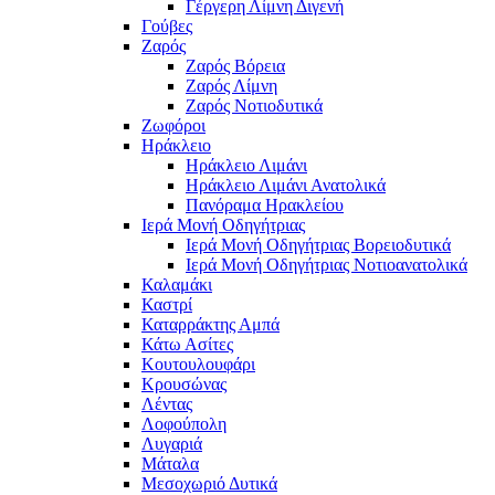
Γέργερη Λίμνη Διγενή
Γούβες
Ζαρός
Ζαρός Βόρεια
Ζαρός Λίμνη
Ζαρός Νοτιοδυτικά
Ζωφόροι
Ηράκλειο
Ηράκλειο Λιμάνι
Ηράκλειο Λιμάνι Ανατολικά
Πανόραμα Ηρακλείου
Ιερά Μονή Οδηγήτριας
Ιερά Μονή Οδηγήτριας Βορειοδυτικά
Ιερά Μονή Οδηγήτριας Νοτιοανατολικά
Καλαμάκι
Καστρί
Καταρράκτης Αμπά
Κάτω Ασίτες
Κουτουλουφάρι
Κρουσώνας
Λέντας
Λοφούπολη
Λυγαριά
Μάταλα
Μεσοχωριό Δυτικά