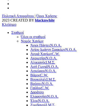
Πολιτική Απορρήτου
|
Όροι Χρήσης
2023 CREATED BY
blacknwhite
Κλείσιμο
Σταθμοί
Όλοι οι σταθμοί
Νομός Χανίων
Άγιοι Πάντες
Ν.Ο.Α.
Αγίου Ιωάννη Σφακίων
Ν.Ο.Α.
Αγυιά Χανίων
C.W.
Ακρωτήρι
Ν.Ο.Α.
Αλικιανός
Ι.Μ.Σ.
Ασή Γωνιά
Ν.Ο.Α.
Ασκύφου
Ν.Ο.Α.
Βάμος
C.W.
Βουκολιές
Ι.Μ.Σ.
Βρύσες
Ν.Ο.Α.
Γαύδος
C.W.
Δαράτσο
Ελαφονήσι
Ν.Ο.Α.
Έλος
Ν.Ο.Α.
Ζυμβαγού
Ι.Μ.Σ.