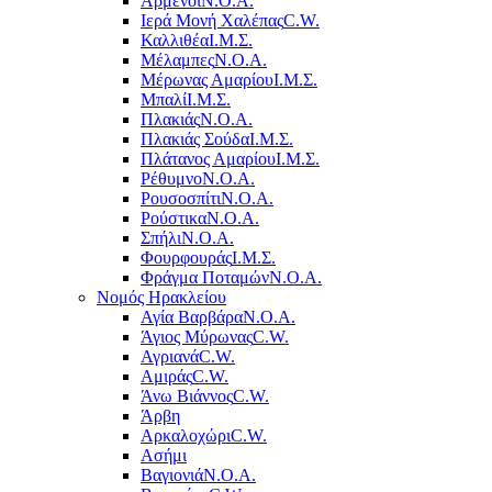
Αρμένοι
Ν.Ο.Α.
Ιερά Μονή Χαλέπας
C.W.
Καλλιθέα
Ι.Μ.Σ.
Μέλαμπες
Ν.Ο.Α.
Μέρωνας Αμαρίου
Ι.Μ.Σ.
Μπαλί
Ι.Μ.Σ.
Πλακιάς
Ν.Ο.Α.
Πλακιάς Σούδα
Ι.Μ.Σ.
Πλάτανος Αμαρίου
Ι.Μ.Σ.
Ρέθυμνο
Ν.Ο.Α.
Ρουσοσπίτι
Ν.Ο.Α.
Ρούστικα
Ν.Ο.Α.
Σπήλι
Ν.Ο.Α.
Φουρφουράς
Ι.Μ.Σ.
Φράγμα Ποταμών
Ν.Ο.Α.
Νομός Ηρακλείου
Αγία Βαρβάρα
Ν.Ο.Α.
Άγιος Μύρωνας
C.W.
Αγριανά
C.W.
Αμιράς
C.W.
Άνω Βιάννος
C.W.
Άρβη
Αρκαλοχώρι
C.W.
Ασήμι
Βαγιονιά
Ν.Ο.Α.