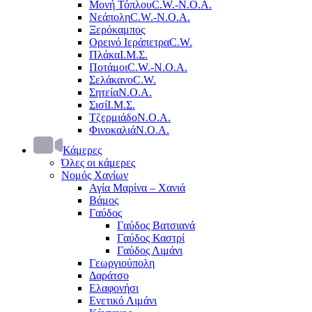
Μονή Τόπλου
C.W.-Ν.Ο.Α.
Νεάπολη
C.W.-Ν.Ο.Α.
Ξερόκαμπος
Ορεινό Ιεράπετρα
C.W.
Πλάκα
Ι.Μ.Σ.
Ποτάμοι
C.W.-Ν.Ο.Α.
Σελάκανο
C.W.
Σητεία
Ν.Ο.Α.
Σισί
Ι.Μ.Σ.
Τζερμιάδο
Ν.Ο.Α.
Φινοκαλιά
Ν.Ο.Α.
Κάμερες
Όλες οι κάμερες
Νομός Χανίων
Αγία Μαρίνα – Χανιά
Βάμος
Γαύδος
Γαύδος Βατσιανά
Γαύδος Καστρί
Γαύδος Λιμάνι
Γεωργιούπολη
Δαράτσο
Ελαφονήσι
Ενετικό Λιμάνι