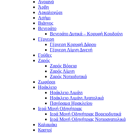
Αγριανά
Άρβη
Αρκαλοχώρι
Ασήμι
Βιάννος
Βενεράτο
Βενεράτο Δυτικά – Κορυφή Κουδούνι
Γέργερη
Γέργερη Κορυφή Δάρου
Γέργερη Λίμνη Διγενή
Γούβες
Ζαρός
Ζαρός Βόρεια
Ζαρός Λίμνη
Ζαρός Νοτιοδυτικά
Ζωφόροι
Ηράκλειο
Ηράκλειο Λιμάνι
Ηράκλειο Λιμάνι Ανατολικά
Πανόραμα Ηρακλείου
Ιερά Μονή Οδηγήτριας
Ιερά Μονή Οδηγήτριας Βορειοδυτικά
Ιερά Μονή Οδηγήτριας Νοτιοανατολικά
Καλαμάκι
Καστρί