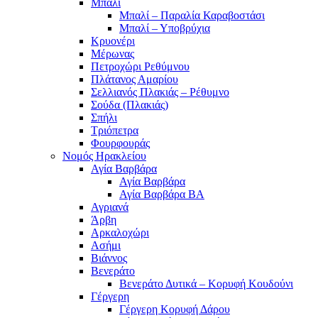
Μπαλί
Μπαλί – Παραλία Καραβοστάσι
Μπαλί – Υποβρύχια
Κρυονέρι
Μέρωνας
Πετροχώρι Ρεθύμνου
Πλάτανος Αμαρίου
Σελλιανός Πλακιάς – Ρέθυμνο
Σούδα (Πλακιάς)
Σπήλι
Τριόπετρα
Φουρφουράς
Νομός Ηρακλείου
Αγία Βαρβάρα
Αγία Βαρβάρα
Αγία Βαρβάρα ΒΑ
Αγριανά
Άρβη
Αρκαλοχώρι
Ασήμι
Βιάννος
Βενεράτο
Βενεράτο Δυτικά – Κορυφή Κουδούνι
Γέργερη
Γέργερη Κορυφή Δάρου