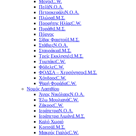
Μοχός
C.W.
Πεζά
Ν.Ο.Α.
Πετροκεφάλι
Ν.Ο.Α.
Πλώρα
Ι.Μ.Σ.
Προφήτης Ηλίας
C.W.
Πυράθι
Ι.Μ.Σ.
Πύργος
Σίβας Φαιστού
Ι.Μ.Σ.
Στάβιες
Ν.Ο.Α.
Σταυράκια
Ι.Μ.Σ.
Τρείς Εκκλησιές
Ι.Μ.Σ.
Τυμπάκι
C.W.
Φόδελε
C.W.
ΦΟΔΣΑ – Χερσόνησος
Ι.Μ.Σ.
Χόνδρος
C.W.
Ψαρή Φοράδα
C.W.
Νομός Λασιθίου
Άγιος Νικόλαος
Ν.Ο.Α.
Έξω Μουλιανά
C.W.
Ζάκρος
C.W.
Ιεράπετρα
Ν.Ο.Α.
Ιεράπετρα Λιμάνι
Ι.Μ.Σ.
Καλό Χωριό
Κριτσά
Ι.Μ.Σ.
Μακρύς Γιαλός
C.W.