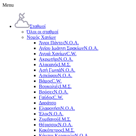
Menu
Σταθμοί
Όλοι οι σταθμοί
Νομός Χανίων
Άγιοι Πάντες
Ν.Ο.Α.
Αγίου Ιωάννη Σφακίων
Ν.Ο.Α.
Αγυιά Χανίων
C.W.
Ακρωτήρι
Ν.Ο.Α.
Αλικιανός
Ι.Μ.Σ.
Ασή Γωνιά
Ν.Ο.Α.
Ασκύφου
Ν.Ο.Α.
Βάμος
C.W.
Βουκολιές
Ι.Μ.Σ.
Βρύσες
Ν.Ο.Α.
Γαύδος
C.W.
Δαράτσο
Ελαφονήσι
Ν.Ο.Α.
Έλος
Ν.Ο.Α.
Ζυμβαγού
Ι.Μ.Σ.
Θέρισσος
Ν.Ο.Α.
Κακόπετρος
Ι.Μ.Σ.
Κάμποι Κεραμιών
Ν.Ο.Α.