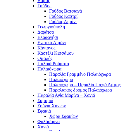
Βάμος
Γαύδος
Γαύδος Βατσιανά
Γαύδος Καστρί
Γαύδος Λιμάνι
Γεωργιούπολη
Δαράτσο
Ελαφονήσι
Ενετικό Λιμάνι
Κάντανος
Καστέλι Κισσάμου
Ομαλός
Παλαιά Ρούματα
Παλαιόχωρα
Παραλία Γραμμένο Παλαιόχωρα
Παλαιόχωρα
Παλαιόχωρα – Παραλία Παχιά Άμμος
Παραλιακός δρόμος Παλαιόχωρα
Παραλία Αγία Μαρίνα – Χανιά
Σαμαριά
Σούγια Χανίων
Σφακιά
Χώρα Σφακίων
Φαλάσαρνα
Χανιά