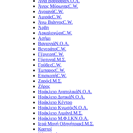
Αγία Βαρβάρα
Ν.Ο.Α.
Άγιος Μύρωνας
C.W.
Αγριανά
C.W.
Αμιράς
C.W.
Άνω Βιάννος
C.W.
Άρβη
Αρκαλοχώρι
C.W.
Ασήμι
Βαγιονιά
Ν.Ο.Α.
Βενεράτο
C.W.
Γέργερη
C.W.
Γόρτυνα
Ι.Μ.Σ.
Γούβες
C.W.
Έμπαρος
C.W.
Επισκοπή
C.W.
Ζαρός
Ι.Μ.Σ.
Ζήρος
Ηράκλειο Ανατολικά
Ν.Ο.Α.
Ηράκλειο Δυτικά
Ν.Ο.Α.
Ηράκλειο Κέντρο
Ηράκλειο Κνωσός
Ν.Ο.Α.
Ηράκλειο Λιμάνι
Ι.Μ.Σ.
Ηράκλειο Μ.Φ.Ι.Κ
Ν.Ο.Α.
Ιερά Μονή Οδηγήτριας
Ι.Μ.Σ.
Καστρί