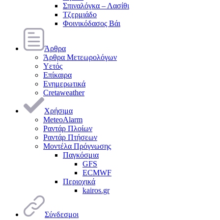
Σπιναλόγκα – Λασίθι
Τζερμιάδο
Φοινικόδασος Βάι
Άρθρα
Άρθρα Μετεωρολόγων
Υετός
Επίκαιρα
Ενημερωτικά
Cretaweather
Χρήσιμα
MeteoAlarm
Ραντάρ Πλοίων
Ραντάρ Πτήσεων
Μοντέλα Πρόγνωσης
Παγκόσμια
GFS
ECMWF
Περιοχικά
kairos.gr
Σύνδεσμοι