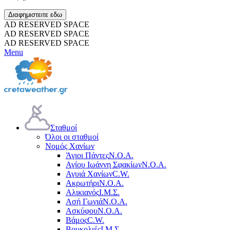
Διαφημιστειτε εδω
AD RESERVED SPACE
AD RESERVED SPACE
AD RESERVED SPACE
Menu
Σταθμοί
Όλοι οι σταθμοί
Νομός Χανίων
Άγιοι Πάντες
Ν.Ο.Α.
Αγίου Ιωάννη Σφακίων
Ν.Ο.Α.
Αγυιά Χανίων
C.W.
Ακρωτήρι
Ν.Ο.Α.
Αλικιανός
Ι.Μ.Σ.
Ασή Γωνιά
Ν.Ο.Α.
Ασκύφου
Ν.Ο.Α.
Βάμος
C.W.
Βουκολιές
Ι.Μ.Σ.