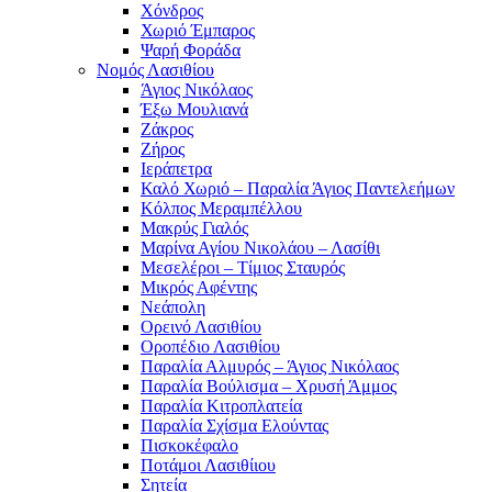
Χόνδρος
Χωριό Έμπαρος
Ψαρή Φοράδα
Νομός Λασιθίου
Άγιος Νικόλαος
Έξω Μουλιανά
Ζάκρος
Ζήρος
Ιεράπετρα
Καλό Χωριό – Παραλία Άγιος Παντελεήμων
Κόλπος Μεραμπέλλου
Μακρύς Γιαλός
Μαρίνα Αγίου Νικολάου – Λασίθι
Μεσελέροι – Τίμιος Σταυρός
Μικρός Αφέντης
Νεάπολη
Ορεινό Λασιθίου
Οροπέδιο Λασιθίου
Παραλία Αλμυρός – Άγιος Νικόλαος
Παραλία Βούλισμα – Χρυσή Άμμος
Παραλία Κιτροπλατεία
Παραλία Σχίσμα Ελούντας
Πισκοκέφαλο
Ποτάμοι Λασιθίιου
Σητεία