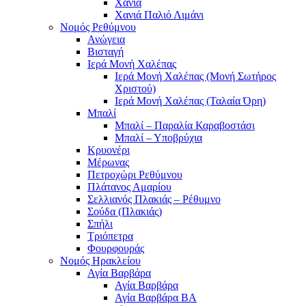
Χανιά
Χανιά Παλιό Λιμάνι
Νομός Ρεθύμνου
Ανώγεια
Βισταγή
Ιερά Μονή Χαλέπας
Ιερά Μονή Χαλέπας (Μονή Σωτήρος
Χριστού)
Ιερά Μονή Χαλέπας (Ταλαία Όρη)
Μπαλί
Μπαλί – Παραλία Καραβοστάσι
Μπαλί – Υποβρύχια
Κρυονέρι
Μέρωνας
Πετροχώρι Ρεθύμνου
Πλάτανος Αμαρίου
Σελλιανός Πλακιάς – Ρέθυμνο
Σούδα (Πλακιάς)
Σπήλι
Τριόπετρα
Φουρφουράς
Νομός Ηρακλείου
Αγία Βαρβάρα
Αγία Βαρβάρα
Αγία Βαρβάρα ΒΑ