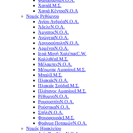
Φαλάσαρνα
Ν.Ο.Α.
Χανιά
Ι.Μ.Σ.
Χανιά Κέντρο
N.O.A
Νομός Ρεθύμνου
Αγίου Ανδρέα
Ν.Ο.Α.
Άδελε
Ν.Ο.Α.
Άμνατος
Ν.Ο.Α.
Ανώγεια
Ν.Ο.Α.
Αργυρούπολη
Ν.Ο.Α.
Αρμένοι
Ν.Ο.Α.
Ιερά Μονή Χαλέπας
C.W.
Καλλιθέα
Ι.Μ.Σ.
Μέλαμπες
Ν.Ο.Α.
Μέρωνας Αμαρίου
Ι.Μ.Σ.
Μπαλί
Ι.Μ.Σ.
Πλακιάς
Ν.Ο.Α.
Πλακιάς Σούδα
Ι.Μ.Σ.
Πλάτανος Αμαρίου
Ι.Μ.Σ.
Ρέθυμνο
Ν.Ο.Α.
Ρουσοσπίτι
Ν.Ο.Α.
Ρούστικα
Ν.Ο.Α.
Σπήλι
Ν.Ο.Α.
Φουρφουράς
Ι.Μ.Σ.
Φράγμα Ποταμών
Ν.Ο.Α.
Νομός Ηρακλείου