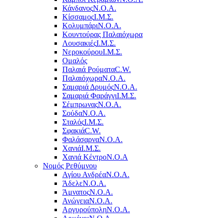
Κάνδανος
Ν.Ο.Α.
Κίσσαμος
Ι.Μ.Σ.
Κολυμπάρι
Ν.Ο.Α.
Κουντούρας Παλαιόχωρα
Λουσακιές
Ι.Μ.Σ.
Νεροκούρου
Ι.Μ.Σ.
Ομαλός
Παλαιά Ρούματα
C.W.
Παλαιόχωρα
Ν.Ο.Α.
Σαμαριά Δρυμός
Ν.Ο.Α.
Σαμαριά Φαράγγι
Ι.Μ.Σ.
Σέμπρωνας
Ν.Ο.Α.
Σούδα
Ν.Ο.Α.
Σταλός
Ι.Μ.Σ.
Σφακιά
C.W.
Φαλάσαρνα
Ν.Ο.Α.
Χανιά
Ι.Μ.Σ.
Χανιά Κέντρο
N.O.A
Νομός Ρεθύμνου
Αγίου Ανδρέα
Ν.Ο.Α.
Άδελε
Ν.Ο.Α.
Άμνατος
Ν.Ο.Α.
Ανώγεια
Ν.Ο.Α.
Αργυρούπολη
Ν.Ο.Α.