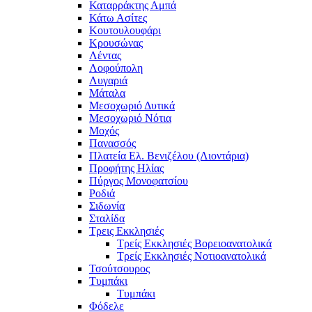
Καταρράκτης Αμπά
Κάτω Ασίτες
Κουτουλουφάρι
Κρουσώνας
Λέντας
Λοφούπολη
Λυγαριά
Μάταλα
Μεσοχωριό Δυτικά
Μεσοχωριό Νότια
Μοχός
Πανασσός
Πλατεία Ελ. Βενιζέλου (Λιοντάρια)
Προφήτης Ηλίας
Πύργος Μονοφατσίου
Ροδιά
Σιδωνία
Σταλίδα
Τρεις Εκκλησιές
Τρείς Εκκλησιές Βορειοανατολικά
Τρείς Εκκλησιές Νοτιοανατολικά
Τσούτσουρος
Τυμπάκι
Τυμπάκι
Φόδελε