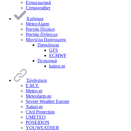
Ενημερωτικά
Cretaweather
Χρήσιμα
MeteoAlarm
Ραντάρ Πλοίων
Ραντάρ Πτήσεων
Μοντέλα Πρόγνωσης
Παγκόσμια
GFS
ECMWF
Περιοχικά
kairos.gr
Σύνδεσμοι
Ε.Μ.Υ.
Meteo.gr
Meteofarm.ge
Severe Weather Europe
Xalazi.gr
Civil Protection
UMETEO
POSEIDON
YOUWEATHER