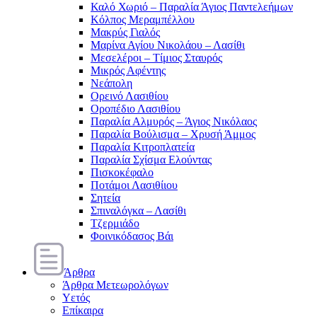
Καλό Χωριό – Παραλία Άγιος Παντελεήμων
Κόλπος Μεραμπέλλου
Μακρύς Γιαλός
Μαρίνα Αγίου Νικολάου – Λασίθι
Μεσελέροι – Τίμιος Σταυρός
Μικρός Αφέντης
Νεάπολη
Ορεινό Λασιθίου
Οροπέδιο Λασιθίου
Παραλία Αλμυρός – Άγιος Νικόλαος
Παραλία Βούλισμα – Χρυσή Άμμος
Παραλία Κιτροπλατεία
Παραλία Σχίσμα Ελούντας
Πισκοκέφαλο
Ποτάμοι Λασιθίιου
Σητεία
Σπιναλόγκα – Λασίθι
Τζερμιάδο
Φοινικόδασος Βάι
Άρθρα
Άρθρα Μετεωρολόγων
Υετός
Επίκαιρα