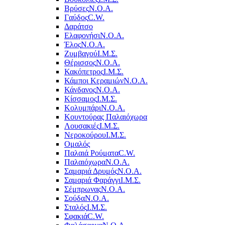
Βρύσες
Ν.Ο.Α.
Γαύδος
C.W.
Δαράτσο
Ελαφονήσι
Ν.Ο.Α.
Έλος
Ν.Ο.Α.
Ζυμβαγού
Ι.Μ.Σ.
Θέρισσος
Ν.Ο.Α.
Κακόπετρος
Ι.Μ.Σ.
Κάμποι Κεραμιών
Ν.Ο.Α.
Κάνδανος
Ν.Ο.Α.
Κίσσαμος
Ι.Μ.Σ.
Κολυμπάρι
Ν.Ο.Α.
Κουντούρας Παλαιόχωρα
Λουσακιές
Ι.Μ.Σ.
Νεροκούρου
Ι.Μ.Σ.
Ομαλός
Παλαιά Ρούματα
C.W.
Παλαιόχωρα
Ν.Ο.Α.
Σαμαριά Δρυμός
Ν.Ο.Α.
Σαμαριά Φαράγγι
Ι.Μ.Σ.
Σέμπρωνας
Ν.Ο.Α.
Σούδα
Ν.Ο.Α.
Σταλός
Ι.Μ.Σ.
Σφακιά
C.W.