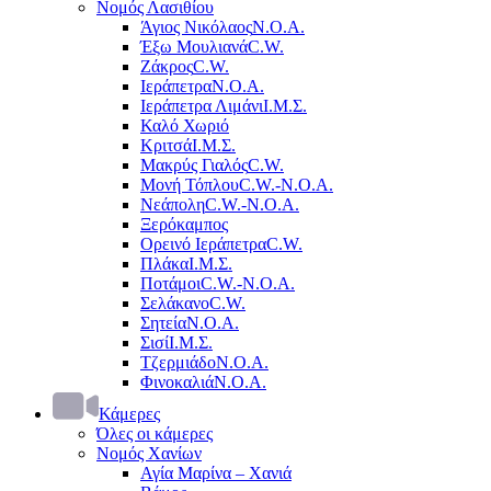
Νομός Λασιθίου
Άγιος Νικόλαος
Ν.Ο.Α.
Έξω Μουλιανά
C.W.
Ζάκρος
C.W.
Ιεράπετρα
Ν.Ο.Α.
Ιεράπετρα Λιμάνι
Ι.Μ.Σ.
Καλό Χωριό
Κριτσά
Ι.Μ.Σ.
Μακρύς Γιαλός
C.W.
Μονή Τόπλου
C.W.-Ν.Ο.Α.
Νεάπολη
C.W.-Ν.Ο.Α.
Ξερόκαμπος
Ορεινό Ιεράπετρα
C.W.
Πλάκα
Ι.Μ.Σ.
Ποτάμοι
C.W.-Ν.Ο.Α.
Σελάκανο
C.W.
Σητεία
Ν.Ο.Α.
Σισί
Ι.Μ.Σ.
Τζερμιάδο
Ν.Ο.Α.
Φινοκαλιά
Ν.Ο.Α.
Κάμερες
Όλες οι κάμερες
Νομός Χανίων
Αγία Μαρίνα – Χανιά