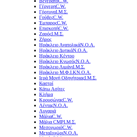
Βενεράτο
C.W.
Γέργερη
C.W.
Γόρτυνα
Ι.Μ.Σ.
Γούβες
C.W.
Έμπαρος
C.W.
Επισκοπή
C.W.
Ζαρός
Ι.Μ.Σ.
Ζήρος
Ηράκλειο Ανατολικά
Ν.Ο.Α.
Ηράκλειο Δυτικά
Ν.Ο.Α.
Ηράκλειο Κέντρο
Ηράκλειο Κνωσός
Ν.Ο.Α.
Ηράκλειο Λιμάνι
Ι.Μ.Σ.
Ηράκλειο Μ.Φ.Ι.Κ
Ν.Ο.Α.
Ιερά Μονή Οδηγήτριας
Ι.Μ.Σ.
Καστρί
Κάτω Ασίτες
Κλήμα
Κρουσώνας
C.W.
Λέντας
Ν.Ο.Α.
Λυγαριά
Μάλια
C.W.
Μάλια CMP
Ι.Μ.Σ.
Μεσοχωριό
C.W.
Μεταξοχώρι
Ν.Ο.Α.