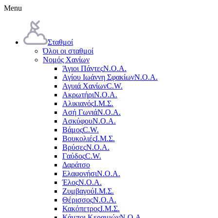
Menu
Σταθμοί
Όλοι οι σταθμοί
Νομός Χανίων
Άγιοι Πάντες
Ν.Ο.Α.
Αγίου Ιωάννη Σφακίων
Ν.Ο.Α.
Αγυιά Χανίων
C.W.
Ακρωτήρι
Ν.Ο.Α.
Αλικιανός
Ι.Μ.Σ.
Ασή Γωνιά
Ν.Ο.Α.
Ασκύφου
Ν.Ο.Α.
Βάμος
C.W.
Βουκολιές
Ι.Μ.Σ.
Βρύσες
Ν.Ο.Α.
Γαύδος
C.W.
Δαράτσο
Ελαφονήσι
Ν.Ο.Α.
Έλος
Ν.Ο.Α.
Ζυμβαγού
Ι.Μ.Σ.
Θέρισσος
Ν.Ο.Α.
Κακόπετρος
Ι.Μ.Σ.
Κάμποι Κεραμιών
Ν.Ο.Α.