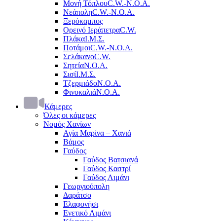
Μονή Τόπλου
C.W.-Ν.Ο.Α.
Νεάπολη
C.W.-Ν.Ο.Α.
Ξερόκαμπος
Ορεινό Ιεράπετρα
C.W.
Πλάκα
Ι.Μ.Σ.
Ποτάμοι
C.W.-Ν.Ο.Α.
Σελάκανο
C.W.
Σητεία
Ν.Ο.Α.
Σισί
Ι.Μ.Σ.
Τζερμιάδο
Ν.Ο.Α.
Φινοκαλιά
Ν.Ο.Α.
Κάμερες
Όλες οι κάμερες
Νομός Χανίων
Αγία Μαρίνα – Χανιά
Βάμος
Γαύδος
Γαύδος Βατσιανά
Γαύδος Καστρί
Γαύδος Λιμάνι
Γεωργιούπολη
Δαράτσο
Ελαφονήσι
Ενετικό Λιμάνι