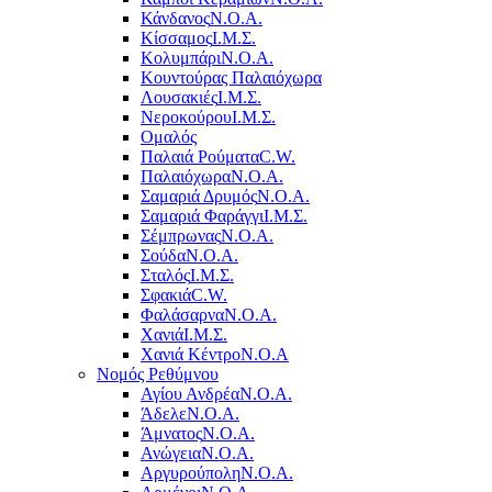
Κάνδανος
Ν.Ο.Α.
Κίσσαμος
Ι.Μ.Σ.
Κολυμπάρι
Ν.Ο.Α.
Κουντούρας Παλαιόχωρα
Λουσακιές
Ι.Μ.Σ.
Νεροκούρου
Ι.Μ.Σ.
Ομαλός
Παλαιά Ρούματα
C.W.
Παλαιόχωρα
Ν.Ο.Α.
Σαμαριά Δρυμός
Ν.Ο.Α.
Σαμαριά Φαράγγι
Ι.Μ.Σ.
Σέμπρωνας
Ν.Ο.Α.
Σούδα
Ν.Ο.Α.
Σταλός
Ι.Μ.Σ.
Σφακιά
C.W.
Φαλάσαρνα
Ν.Ο.Α.
Χανιά
Ι.Μ.Σ.
Χανιά Κέντρο
N.O.A
Νομός Ρεθύμνου
Αγίου Ανδρέα
Ν.Ο.Α.
Άδελε
Ν.Ο.Α.
Άμνατος
Ν.Ο.Α.
Ανώγεια
Ν.Ο.Α.
Αργυρούπολη
Ν.Ο.Α.