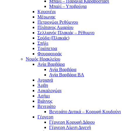
Μπαλί – Παραλία Καραβοστάσι
Μπαλί – Υποβρύχια
Κρυονέρι
Μέρωνας
Πετροχώρι Ρεθύμνου
Πλάτανος Αμαρίου
Σελλιανός Πλακιάς – Ρέθυμνο
Σούδα (Πλακιάς)
Σπήλι
Τριόπετρα
Φουρφουράς
Νομός Ηρακλείου
Αγία Βαρβάρα
Αγία Βαρβάρα
Αγία Βαρβάρα ΒΑ
Αγριανά
Άρβη
Αρκαλοχώρι
Ασήμι
Βιάννος
Βενεράτο
Βενεράτο Δυτικά – Κορυφή Κουδούνι
Γέργερη
Γέργερη Κορυφή Δάρου
Γέργερη Λίμνη Διγενή