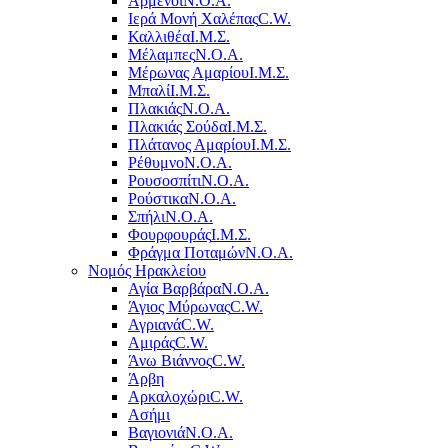
Αρμένοι
Ν.Ο.Α.
Ιερά Μονή Χαλέπας
C.W.
Καλλιθέα
Ι.Μ.Σ.
Μέλαμπες
Ν.Ο.Α.
Μέρωνας Αμαρίου
Ι.Μ.Σ.
Μπαλί
Ι.Μ.Σ.
Πλακιάς
Ν.Ο.Α.
Πλακιάς Σούδα
Ι.Μ.Σ.
Πλάτανος Αμαρίου
Ι.Μ.Σ.
Ρέθυμνο
Ν.Ο.Α.
Ρουσοσπίτι
Ν.Ο.Α.
Ρούστικα
Ν.Ο.Α.
Σπήλι
Ν.Ο.Α.
Φουρφουράς
Ι.Μ.Σ.
Φράγμα Ποταμών
Ν.Ο.Α.
Νομός Ηρακλείου
Αγία Βαρβάρα
Ν.Ο.Α.
Άγιος Μύρωνας
C.W.
Αγριανά
C.W.
Αμιράς
C.W.
Άνω Βιάννος
C.W.
Άρβη
Αρκαλοχώρι
C.W.
Ασήμι
Βαγιονιά
Ν.Ο.Α.