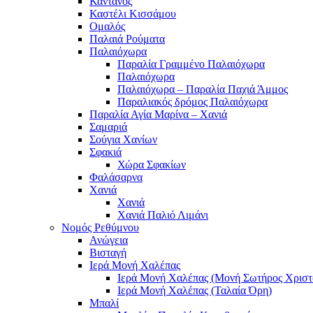
Κάντανος
Καστέλι Κισσάμου
Ομαλός
Παλαιά Ρούματα
Παλαιόχωρα
Παραλία Γραμμένο Παλαιόχωρα
Παλαιόχωρα
Παλαιόχωρα – Παραλία Παχιά Άμμος
Παραλιακός δρόμος Παλαιόχωρα
Παραλία Αγία Μαρίνα – Χανιά
Σαμαριά
Σούγια Χανίων
Σφακιά
Χώρα Σφακίων
Φαλάσαρνα
Χανιά
Χανιά
Χανιά Παλιό Λιμάνι
Νομός Ρεθύμνου
Ανώγεια
Βισταγή
Ιερά Μονή Χαλέπας
Ιερά Μονή Χαλέπας (Μονή Σωτήρος Χριστ
Ιερά Μονή Χαλέπας (Ταλαία Όρη)
Μπαλί