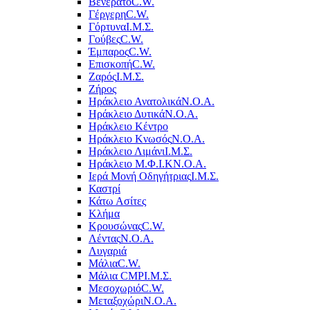
Βενεράτο
C.W.
Γέργερη
C.W.
Γόρτυνα
Ι.Μ.Σ.
Γούβες
C.W.
Έμπαρος
C.W.
Επισκοπή
C.W.
Ζαρός
Ι.Μ.Σ.
Ζήρος
Ηράκλειο Ανατολικά
Ν.Ο.Α.
Ηράκλειο Δυτικά
Ν.Ο.Α.
Ηράκλειο Κέντρο
Ηράκλειο Κνωσός
Ν.Ο.Α.
Ηράκλειο Λιμάνι
Ι.Μ.Σ.
Ηράκλειο Μ.Φ.Ι.Κ
Ν.Ο.Α.
Ιερά Μονή Οδηγήτριας
Ι.Μ.Σ.
Καστρί
Κάτω Ασίτες
Κλήμα
Κρουσώνας
C.W.
Λέντας
Ν.Ο.Α.
Λυγαριά
Μάλια
C.W.
Μάλια CMP
Ι.Μ.Σ.
Μεσοχωριό
C.W.
Μεταξοχώρι
Ν.Ο.Α.