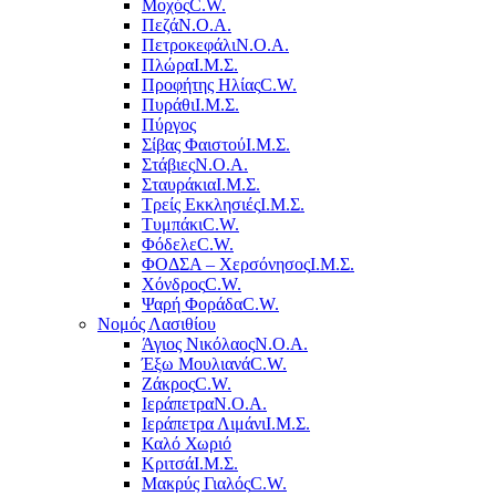
Μοχός
C.W.
Πεζά
Ν.Ο.Α.
Πετροκεφάλι
Ν.Ο.Α.
Πλώρα
Ι.Μ.Σ.
Προφήτης Ηλίας
C.W.
Πυράθι
Ι.Μ.Σ.
Πύργος
Σίβας Φαιστού
Ι.Μ.Σ.
Στάβιες
Ν.Ο.Α.
Σταυράκια
Ι.Μ.Σ.
Τρείς Εκκλησιές
Ι.Μ.Σ.
Τυμπάκι
C.W.
Φόδελε
C.W.
ΦΟΔΣΑ – Χερσόνησος
Ι.Μ.Σ.
Χόνδρος
C.W.
Ψαρή Φοράδα
C.W.
Νομός Λασιθίου
Άγιος Νικόλαος
Ν.Ο.Α.
Έξω Μουλιανά
C.W.
Ζάκρος
C.W.
Ιεράπετρα
Ν.Ο.Α.
Ιεράπετρα Λιμάνι
Ι.Μ.Σ.
Καλό Χωριό
Κριτσά
Ι.Μ.Σ.
Μακρύς Γιαλός
C.W.