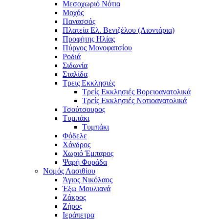
Μεσοχωριό Νότια
Μοχός
Πανασσός
Πλατεία Ελ. Βενιζέλου (Λιοντάρια)
Προφήτης Ηλίας
Πύργος Μονοφατσίου
Ροδιά
Σιδωνία
Σταλίδα
Τρεις Εκκλησιές
Τρείς Εκκλησιές Βορειοανατολικά
Τρείς Εκκλησιές Νοτιοανατολικά
Τσούτσουρος
Τυμπάκι
Τυμπάκι
Φόδελε
Χόνδρος
Χωριό Έμπαρος
Ψαρή Φοράδα
Νομός Λασιθίου
Άγιος Νικόλαος
Έξω Μουλιανά
Ζάκρος
Ζήρος
Ιεράπετρα