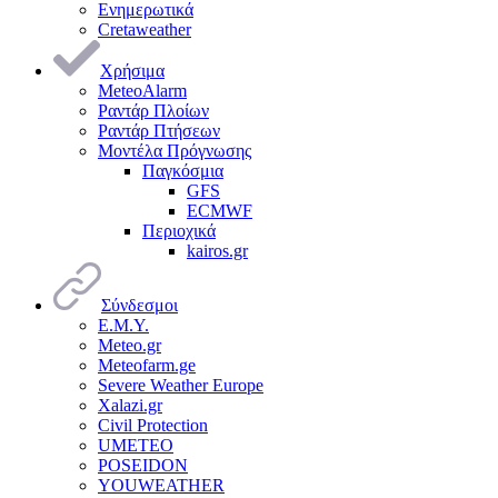
Ενημερωτικά
Cretaweather
Χρήσιμα
MeteoAlarm
Ραντάρ Πλοίων
Ραντάρ Πτήσεων
Μοντέλα Πρόγνωσης
Παγκόσμια
GFS
ECMWF
Περιοχικά
kairos.gr
Σύνδεσμοι
Ε.Μ.Υ.
Meteo.gr
Meteofarm.ge
Severe Weather Europe
Xalazi.gr
Civil Protection
UMETEO
POSEIDON
YOUWEATHER