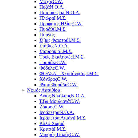
Μοχός
C.W.
Πεζά
Ν.Ο.Α.
Πετροκεφάλι
Ν.Ο.Α.
Πλώρα
Ι.Μ.Σ.
Προφήτης Ηλίας
C.W.
Πυράθι
Ι.Μ.Σ.
Πύργος
Σίβας Φαιστού
Ι.Μ.Σ.
Στάβιες
Ν.Ο.Α.
Σταυράκια
Ι.Μ.Σ.
Τρείς Εκκλησιές
Ι.Μ.Σ.
Τυμπάκι
C.W.
Φόδελε
C.W.
ΦΟΔΣΑ – Χερσόνησος
Ι.Μ.Σ.
Χόνδρος
C.W.
Ψαρή Φοράδα
C.W.
Νομός Λασιθίου
Άγιος Νικόλαος
Ν.Ο.Α.
Έξω Μουλιανά
C.W.
Ζάκρος
C.W.
Ιεράπετρα
Ν.Ο.Α.
Ιεράπετρα Λιμάνι
Ι.Μ.Σ.
Καλό Χωριό
Κριτσά
Ι.Μ.Σ.
Μακρύς Γιαλός
C.W.