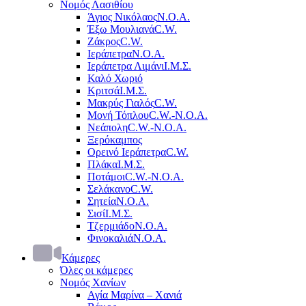
Νομός Λασιθίου
Άγιος Νικόλαος
Ν.Ο.Α.
Έξω Μουλιανά
C.W.
Ζάκρος
C.W.
Ιεράπετρα
Ν.Ο.Α.
Ιεράπετρα Λιμάνι
Ι.Μ.Σ.
Καλό Χωριό
Κριτσά
Ι.Μ.Σ.
Μακρύς Γιαλός
C.W.
Μονή Τόπλου
C.W.-Ν.Ο.Α.
Νεάπολη
C.W.-Ν.Ο.Α.
Ξερόκαμπος
Ορεινό Ιεράπετρα
C.W.
Πλάκα
Ι.Μ.Σ.
Ποτάμοι
C.W.-Ν.Ο.Α.
Σελάκανο
C.W.
Σητεία
Ν.Ο.Α.
Σισί
Ι.Μ.Σ.
Τζερμιάδο
Ν.Ο.Α.
Φινοκαλιά
Ν.Ο.Α.
Κάμερες
Όλες οι κάμερες
Νομός Χανίων
Αγία Μαρίνα – Χανιά