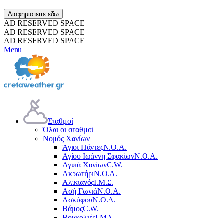
Διαφημιστειτε εδω
AD RESERVED SPACE
AD RESERVED SPACE
AD RESERVED SPACE
Menu
Σταθμοί
Όλοι οι σταθμοί
Νομός Χανίων
Άγιοι Πάντες
Ν.Ο.Α.
Αγίου Ιωάννη Σφακίων
Ν.Ο.Α.
Αγυιά Χανίων
C.W.
Ακρωτήρι
Ν.Ο.Α.
Αλικιανός
Ι.Μ.Σ.
Ασή Γωνιά
Ν.Ο.Α.
Ασκύφου
Ν.Ο.Α.
Βάμος
C.W.
Βουκολιές
Ι.Μ.Σ.