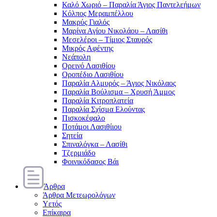
Καλό Χωριό – Παραλία Άγιος Παντελεήμων
Κόλπος Μεραμπέλλου
Μακρύς Γιαλός
Μαρίνα Αγίου Νικολάου – Λασίθι
Μεσελέροι – Τίμιος Σταυρός
Μικρός Αφέντης
Νεάπολη
Ορεινό Λασιθίου
Οροπέδιο Λασιθίου
Παραλία Αλμυρός – Άγιος Νικόλαος
Παραλία Βούλισμα – Χρυσή Άμμος
Παραλία Κιτροπλατεία
Παραλία Σχίσμα Ελούντας
Πισκοκέφαλο
Ποτάμοι Λασιθίιου
Σητεία
Σπιναλόγκα – Λασίθι
Τζερμιάδο
Φοινικόδασος Βάι
Άρθρα
Άρθρα Μετεωρολόγων
Υετός
Επίκαιρα