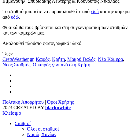
Εμμανουήλ, Σπυριδάκης Λευτέρης & Κούνουπας Νικόλαος.
Το σταθμό μπορείτε να παρακολουθείτε από
εδώ
και την κάμερα
από
εδώ
.
Φυσικά θα τους βρίσκεται και στη συγκεντρωτική των σταθμών
και των καμερών μας.
Ακολουθεί πλούσιο φωτογραφικό υλικό.
Tags:
CretaWeather.gr
,
Καιρός
,
Κρήτη
,
Μακρύ Γιαλός
,
Νέα Κάμερα
,
Νέος Σταθμός
,
Ο καιρός ζωντανά στη Κρήτη
Πολιτική Απορρήτου
|
Όροι Χρήσης
2023 CREATED BY
blacknwhite
Κλείσιμο
Σταθμοί
Όλοι οι σταθμοί
Νομός Χανίων