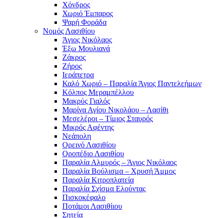
Χόνδρος
Χωριό Έμπαρος
Ψαρή Φοράδα
Νομός Λασιθίου
Άγιος Νικόλαος
Έξω Μουλιανά
Ζάκρος
Ζήρος
Ιεράπετρα
Καλό Χωριό – Παραλία Άγιος Παντελεήμων
Κόλπος Μεραμπέλλου
Μακρύς Γιαλός
Μαρίνα Αγίου Νικολάου – Λασίθι
Μεσελέροι – Τίμιος Σταυρός
Μικρός Αφέντης
Νεάπολη
Ορεινό Λασιθίου
Οροπέδιο Λασιθίου
Παραλία Αλμυρός – Άγιος Νικόλαος
Παραλία Βούλισμα – Χρυσή Άμμος
Παραλία Κιτροπλατεία
Παραλία Σχίσμα Ελούντας
Πισκοκέφαλο
Ποτάμοι Λασιθίιου
Σητεία