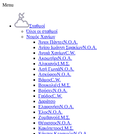
Menu
Σταθμοί
Όλοι οι σταθμοί
Νομός Χανίων
Άγιοι Πάντες
Ν.Ο.Α.
Αγίου Ιωάννη Σφακίων
Ν.Ο.Α.
Αγυιά Χανίων
C.W.
Ακρωτήρι
Ν.Ο.Α.
Αλικιανός
Ι.Μ.Σ.
Ασή Γωνιά
Ν.Ο.Α.
Ασκύφου
Ν.Ο.Α.
Βάμος
C.W.
Βουκολιές
Ι.Μ.Σ.
Βρύσες
Ν.Ο.Α.
Γαύδος
C.W.
Δαράτσο
Ελαφονήσι
Ν.Ο.Α.
Έλος
Ν.Ο.Α.
Ζυμβαγού
Ι.Μ.Σ.
Θέρισσος
Ν.Ο.Α.
Κακόπετρος
Ι.Μ.Σ.
Κάμποι Κεραμιών
Ν.Ο.Α.