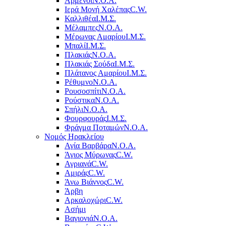
Αρμένοι
Ν.Ο.Α.
Ιερά Μονή Χαλέπας
C.W.
Καλλιθέα
Ι.Μ.Σ.
Μέλαμπες
Ν.Ο.Α.
Μέρωνας Αμαρίου
Ι.Μ.Σ.
Μπαλί
Ι.Μ.Σ.
Πλακιάς
Ν.Ο.Α.
Πλακιάς Σούδα
Ι.Μ.Σ.
Πλάτανος Αμαρίου
Ι.Μ.Σ.
Ρέθυμνο
Ν.Ο.Α.
Ρουσοσπίτι
Ν.Ο.Α.
Ρούστικα
Ν.Ο.Α.
Σπήλι
Ν.Ο.Α.
Φουρφουράς
Ι.Μ.Σ.
Φράγμα Ποταμών
Ν.Ο.Α.
Νομός Ηρακλείου
Αγία Βαρβάρα
Ν.Ο.Α.
Άγιος Μύρωνας
C.W.
Αγριανά
C.W.
Αμιράς
C.W.
Άνω Βιάννος
C.W.
Άρβη
Αρκαλοχώρι
C.W.
Ασήμι
Βαγιονιά
Ν.Ο.Α.