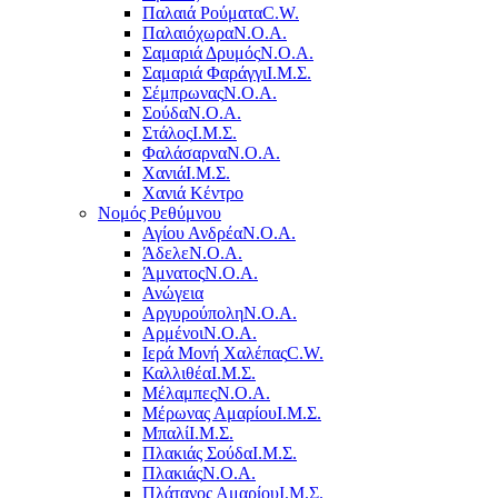
Παλαιά Ρούματα
C.W.
Παλαιόχωρα
Ν.Ο.Α.
Σαμαριά Δρυμός
Ν.Ο.Α.
Σαμαριά Φαράγγι
Ι.Μ.Σ.
Σέμπρωνας
Ν.Ο.Α.
Σούδα
Ν.Ο.Α.
Στάλος
Ι.Μ.Σ.
Φαλάσαρνα
Ν.Ο.Α.
Χανιά
Ι.Μ.Σ.
Χανιά Κέντρο
Νομός Ρεθύμνου
Αγίου Ανδρέα
Ν.Ο.Α.
Άδελε
Ν.Ο.Α.
Άμνατος
Ν.Ο.Α.
Ανώγεια
Αργυρούπολη
Ν.Ο.Α.
Αρμένοι
Ν.Ο.Α.
Ιερά Μονή Χαλέπας
C.W.
Καλλιθέα
Ι.Μ.Σ.
Μέλαμπες
Ν.Ο.Α.
Μέρωνας Αμαρίου
Ι.Μ.Σ.
Μπαλί
Ι.Μ.Σ.
Πλακιάς Σούδα
Ι.Μ.Σ.
Πλακιάς
Ν.Ο.Α.
Πλάτανος Αμαρίου
Ι.Μ.Σ.