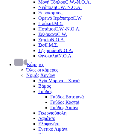
Μονή Τόπλου
C.W.-Ν.Ο.Α.
Νεάπολη
C.W.-Ν.Ο.Α.
Ξερόκαμπος
Ορεινό Ιεράπετρα
C.W.
Πλάκα
Ι.Μ.Σ.
Ποτάμοι
C.W.-Ν.Ο.Α.
Σελάκανο
C.W.
Σητεία
Ν.Ο.Α.
Σισί
Ι.Μ.Σ.
Τζερμιάδο
Ν.Ο.Α.
Φινοκαλιά
Ν.Ο.Α.
Κάμερες
Όλες οι κάμερες
Νομός Χανίων
Αγία Μαρίνα – Χανιά
Βάμος
Γαύδος
Γαύδος Βατσιανά
Γαύδος Καστρί
Γαύδος Λιμάνι
Γεωργιούπολη
Δαράτσο
Ελαφονήσι
Ενετικό Λιμάνι