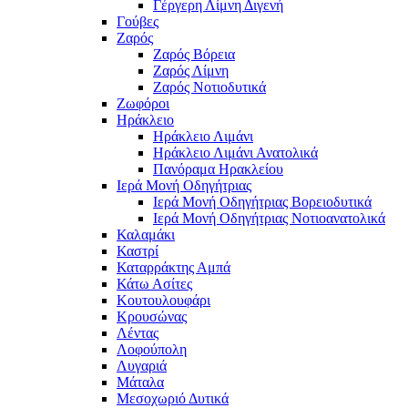
Γέργερη Λίμνη Διγενή
Γούβες
Ζαρός
Ζαρός Βόρεια
Ζαρός Λίμνη
Ζαρός Νοτιοδυτικά
Ζωφόροι
Ηράκλειο
Ηράκλειο Λιμάνι
Ηράκλειο Λιμάνι Ανατολικά
Πανόραμα Ηρακλείου
Ιερά Μονή Οδηγήτριας
Ιερά Μονή Οδηγήτριας Βορειοδυτικά
Ιερά Μονή Οδηγήτριας Νοτιοανατολικά
Καλαμάκι
Καστρί
Καταρράκτης Αμπά
Κάτω Ασίτες
Κουτουλουφάρι
Κρουσώνας
Λέντας
Λοφούπολη
Λυγαριά
Μάταλα
Μεσοχωριό Δυτικά