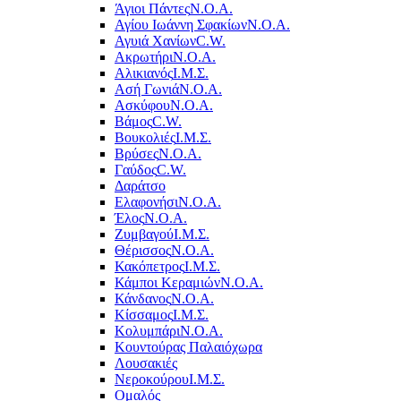
Άγιοι Πάντες
Ν.Ο.Α.
Αγίου Ιωάννη Σφακίων
Ν.Ο.Α.
Αγυιά Χανίων
C.W.
Ακρωτήρι
Ν.Ο.Α.
Αλικιανός
Ι.Μ.Σ.
Ασή Γωνιά
Ν.Ο.Α.
Ασκύφου
Ν.Ο.Α.
Βάμος
C.W.
Βουκολιές
Ι.Μ.Σ.
Βρύσες
Ν.Ο.Α.
Γαύδος
C.W.
Δαράτσο
Ελαφονήσι
Ν.Ο.Α.
Έλος
Ν.Ο.Α.
Ζυμβαγού
Ι.Μ.Σ.
Θέρισσος
Ν.Ο.Α.
Κακόπετρος
Ι.Μ.Σ.
Κάμποι Κεραμιών
Ν.Ο.Α.
Κάνδανος
Ν.Ο.Α.
Κίσσαμος
Ι.Μ.Σ.
Κολυμπάρι
Ν.Ο.Α.
Κουντούρας Παλαιόχωρα
Λουσακιές
Νεροκούρου
Ι.Μ.Σ.
Ομαλός