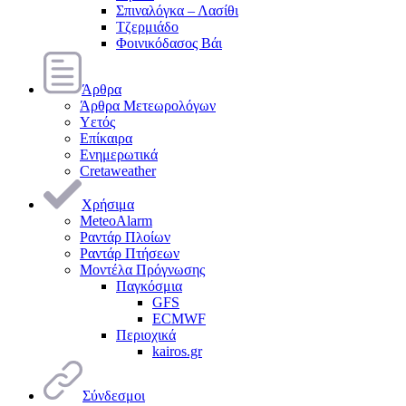
Σπιναλόγκα – Λασίθι
Τζερμιάδο
Φοινικόδασος Βάι
Άρθρα
Άρθρα Μετεωρολόγων
Υετός
Επίκαιρα
Ενημερωτικά
Cretaweather
Χρήσιμα
MeteoAlarm
Ραντάρ Πλοίων
Ραντάρ Πτήσεων
Μοντέλα Πρόγνωσης
Παγκόσμια
GFS
ECMWF
Περιοχικά
kairos.gr
Σύνδεσμοι