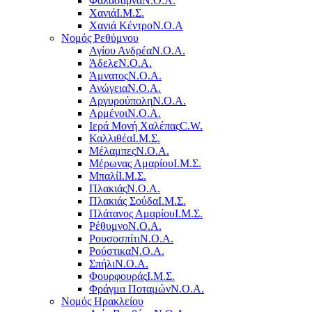
Φαλάσαρνα
Ν.Ο.Α.
Χανιά
Ι.Μ.Σ.
Χανιά Κέντρο
N.O.A
Νομός Ρεθύμνου
Αγίου Ανδρέα
Ν.Ο.Α.
Άδελε
Ν.Ο.Α.
Άμνατος
Ν.Ο.Α.
Ανώγεια
Ν.Ο.Α.
Αργυρούπολη
Ν.Ο.Α.
Αρμένοι
Ν.Ο.Α.
Ιερά Μονή Χαλέπας
C.W.
Καλλιθέα
Ι.Μ.Σ.
Μέλαμπες
Ν.Ο.Α.
Μέρωνας Αμαρίου
Ι.Μ.Σ.
Μπαλί
Ι.Μ.Σ.
Πλακιάς
Ν.Ο.Α.
Πλακιάς Σούδα
Ι.Μ.Σ.
Πλάτανος Αμαρίου
Ι.Μ.Σ.
Ρέθυμνο
Ν.Ο.Α.
Ρουσοσπίτι
Ν.Ο.Α.
Ρούστικα
Ν.Ο.Α.
Σπήλι
Ν.Ο.Α.
Φουρφουράς
Ι.Μ.Σ.
Φράγμα Ποταμών
Ν.Ο.Α.
Νομός Ηρακλείου