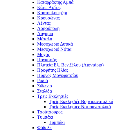
Καταρράκτης Αμπά
Κάτω Ασίτες
Κουτουλουφάρι
Κρουσώνας
Λέντας
Λοφούπολη
Λυγαριά
Μάταλα
Μεσοχωριό Δυτικά
Μεσοχωριό Νότια
Μοχός
Πανασσός
Πλατεία Ελ. Βενιζέλου (Λιοντάρια)
Προφήτης Ηλίας
Πύργος Μονοφατσίου
Ροδιά
Σιδωνία
Σταλίδα
Τρεις Εκκλησιές
Τρείς Εκκλησιές Βορειοανατολικά
Τρείς Εκκλησιές Νοτιοανατολικά
Τσούτσουρος
Τυμπάκι
Τυμπάκι
Φόδελε