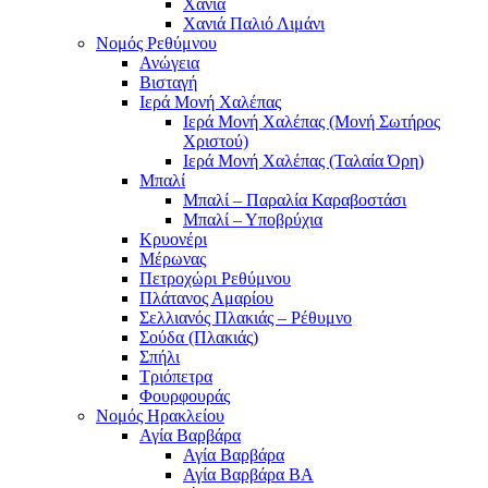
Χανιά
Χανιά Παλιό Λιμάνι
Νομός Ρεθύμνου
Ανώγεια
Βισταγή
Ιερά Μονή Χαλέπας
Ιερά Μονή Χαλέπας (Μονή Σωτήρος
Χριστού)
Ιερά Μονή Χαλέπας (Ταλαία Όρη)
Μπαλί
Μπαλί – Παραλία Καραβοστάσι
Μπαλί – Υποβρύχια
Κρυονέρι
Μέρωνας
Πετροχώρι Ρεθύμνου
Πλάτανος Αμαρίου
Σελλιανός Πλακιάς – Ρέθυμνο
Σούδα (Πλακιάς)
Σπήλι
Τριόπετρα
Φουρφουράς
Νομός Ηρακλείου
Αγία Βαρβάρα
Αγία Βαρβάρα
Αγία Βαρβάρα ΒΑ