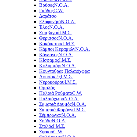
Βρύσες
Ν.Ο.Α.
Γαύδος
C.W.
Δαράτσο
Ελαφονήσι
Ν.Ο.Α.
Έλος
Ν.Ο.Α.
Ζυμβαγού
Ι.Μ.Σ.
Θέρισσος
Ν.Ο.Α.
Κακόπετρος
Ι.Μ.Σ.
Κάμποι Κεραμιών
Ν.Ο.Α.
Κάνδανος
Ν.Ο.Α.
Κίσσαμος
Ι.Μ.Σ.
Κολυμπάρι
Ν.Ο.Α.
Κουντούρας Παλαιόχωρα
Λουσακιές
Ι.Μ.Σ.
Νεροκούρου
Ι.Μ.Σ.
Ομαλός
Παλαιά Ρούματα
C.W.
Παλαιόχωρα
Ν.Ο.Α.
Σαμαριά Δρυμός
Ν.Ο.Α.
Σαμαριά Φαράγγι
Ι.Μ.Σ.
Σέμπρωνας
Ν.Ο.Α.
Σούδα
Ν.Ο.Α.
Σταλός
Ι.Μ.Σ.
Σφακιά
C.W.