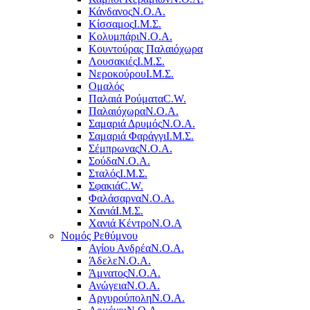
Κάνδανος
Ν.Ο.Α.
Κίσσαμος
Ι.Μ.Σ.
Κολυμπάρι
Ν.Ο.Α.
Κουντούρας Παλαιόχωρα
Λουσακιές
Ι.Μ.Σ.
Νεροκούρου
Ι.Μ.Σ.
Ομαλός
Παλαιά Ρούματα
C.W.
Παλαιόχωρα
Ν.Ο.Α.
Σαμαριά Δρυμός
Ν.Ο.Α.
Σαμαριά Φαράγγι
Ι.Μ.Σ.
Σέμπρωνας
Ν.Ο.Α.
Σούδα
Ν.Ο.Α.
Σταλός
Ι.Μ.Σ.
Σφακιά
C.W.
Φαλάσαρνα
Ν.Ο.Α.
Χανιά
Ι.Μ.Σ.
Χανιά Κέντρο
N.O.A
Νομός Ρεθύμνου
Αγίου Ανδρέα
Ν.Ο.Α.
Άδελε
Ν.Ο.Α.
Άμνατος
Ν.Ο.Α.
Ανώγεια
Ν.Ο.Α.
Αργυρούπολη
Ν.Ο.Α.