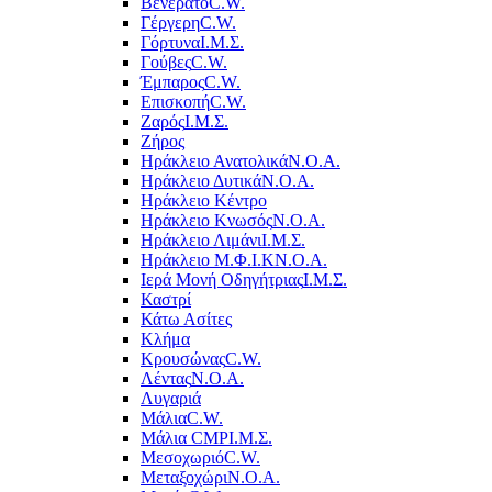
Βενεράτο
C.W.
Γέργερη
C.W.
Γόρτυνα
Ι.Μ.Σ.
Γούβες
C.W.
Έμπαρος
C.W.
Επισκοπή
C.W.
Ζαρός
Ι.Μ.Σ.
Ζήρος
Ηράκλειο Ανατολικά
Ν.Ο.Α.
Ηράκλειο Δυτικά
Ν.Ο.Α.
Ηράκλειο Κέντρο
Ηράκλειο Κνωσός
Ν.Ο.Α.
Ηράκλειο Λιμάνι
Ι.Μ.Σ.
Ηράκλειο Μ.Φ.Ι.Κ
Ν.Ο.Α.
Ιερά Μονή Οδηγήτριας
Ι.Μ.Σ.
Καστρί
Κάτω Ασίτες
Κλήμα
Κρουσώνας
C.W.
Λέντας
Ν.Ο.Α.
Λυγαριά
Μάλια
C.W.
Μάλια CMP
Ι.Μ.Σ.
Μεσοχωριό
C.W.
Μεταξοχώρι
Ν.Ο.Α.