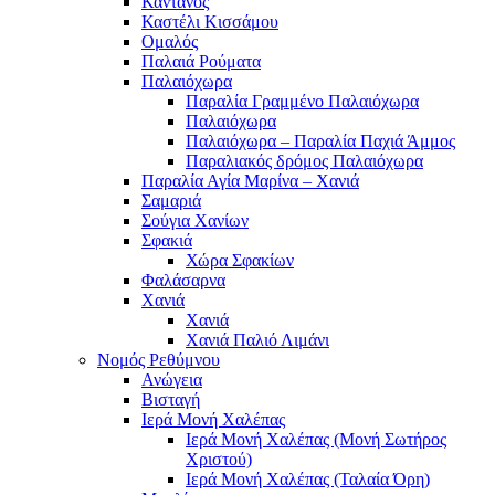
Κάντανος
Καστέλι Κισσάμου
Ομαλός
Παλαιά Ρούματα
Παλαιόχωρα
Παραλία Γραμμένο Παλαιόχωρα
Παλαιόχωρα
Παλαιόχωρα – Παραλία Παχιά Άμμος
Παραλιακός δρόμος Παλαιόχωρα
Παραλία Αγία Μαρίνα – Χανιά
Σαμαριά
Σούγια Χανίων
Σφακιά
Χώρα Σφακίων
Φαλάσαρνα
Χανιά
Χανιά
Χανιά Παλιό Λιμάνι
Νομός Ρεθύμνου
Ανώγεια
Βισταγή
Ιερά Μονή Χαλέπας
Ιερά Μονή Χαλέπας (Μονή Σωτήρος
Χριστού)
Ιερά Μονή Χαλέπας (Ταλαία Όρη)