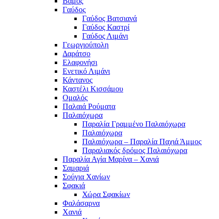
Βάμος
Γαύδος
Γαύδος Βατσιανά
Γαύδος Καστρί
Γαύδος Λιμάνι
Γεωργιούπολη
Δαράτσο
Ελαφονήσι
Ενετικό Λιμάνι
Κάντανος
Καστέλι Κισσάμου
Ομαλός
Παλαιά Ρούματα
Παλαιόχωρα
Παραλία Γραμμένο Παλαιόχωρα
Παλαιόχωρα
Παλαιόχωρα – Παραλία Παχιά Άμμος
Παραλιακός δρόμος Παλαιόχωρα
Παραλία Αγία Μαρίνα – Χανιά
Σαμαριά
Σούγια Χανίων
Σφακιά
Χώρα Σφακίων
Φαλάσαρνα
Χανιά