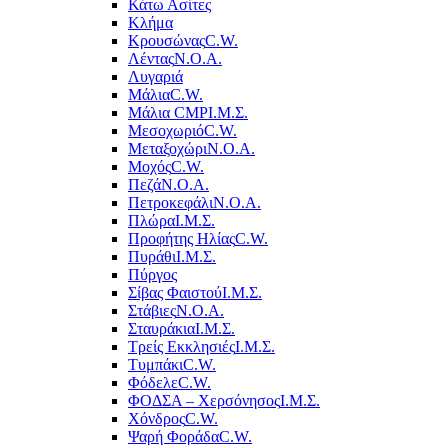
Κάτω Ασίτες
Κλήμα
Κρουσώνας
C.W.
Λέντας
Ν.Ο.Α.
Λυγαριά
Μάλια
C.W.
Μάλια CMP
Ι.Μ.Σ.
Μεσοχωριό
C.W.
Μεταξοχώρι
Ν.Ο.Α.
Μοχός
C.W.
Πεζά
Ν.Ο.Α.
Πετροκεφάλι
Ν.Ο.Α.
Πλώρα
Ι.Μ.Σ.
Προφήτης Ηλίας
C.W.
Πυράθι
Ι.Μ.Σ.
Πύργος
Σίβας Φαιστού
Ι.Μ.Σ.
Στάβιες
Ν.Ο.Α.
Σταυράκια
Ι.Μ.Σ.
Τρείς Εκκλησιές
Ι.Μ.Σ.
Τυμπάκι
C.W.
Φόδελε
C.W.
ΦΟΔΣΑ – Χερσόνησος
Ι.Μ.Σ.
Χόνδρος
C.W.
Ψαρή Φοράδα
C.W.