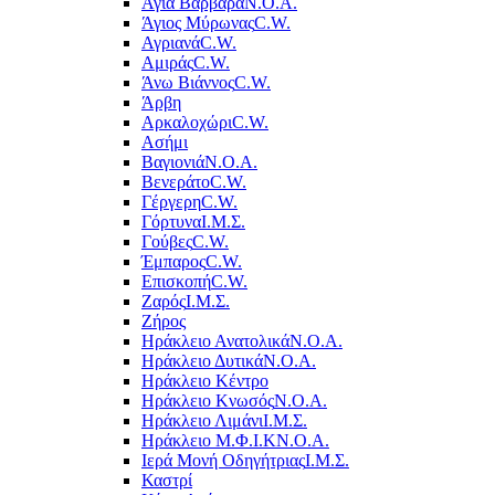
Αγία Βαρβάρα
Ν.Ο.Α.
Άγιος Μύρωνας
C.W.
Αγριανά
C.W.
Αμιράς
C.W.
Άνω Βιάννος
C.W.
Άρβη
Αρκαλοχώρι
C.W.
Ασήμι
Βαγιονιά
Ν.Ο.Α.
Βενεράτο
C.W.
Γέργερη
C.W.
Γόρτυνα
Ι.Μ.Σ.
Γούβες
C.W.
Έμπαρος
C.W.
Επισκοπή
C.W.
Ζαρός
Ι.Μ.Σ.
Ζήρος
Ηράκλειο Ανατολικά
Ν.Ο.Α.
Ηράκλειο Δυτικά
Ν.Ο.Α.
Ηράκλειο Κέντρο
Ηράκλειο Κνωσός
Ν.Ο.Α.
Ηράκλειο Λιμάνι
Ι.Μ.Σ.
Ηράκλειο Μ.Φ.Ι.Κ
Ν.Ο.Α.
Ιερά Μονή Οδηγήτριας
Ι.Μ.Σ.
Καστρί