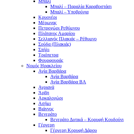
Μπαλί
Μπαλί – Παραλία Καραβοστάσι
Μπαλί – Υποβρύχια
Κρυονέρι
Μέρωνας
Πετροχώρι Ρεθύμνου
Πλάτανος Αμαρίου
Σελλιανός Πλακιάς – Ρέθυμνο
Σούδα (Πλακιάς)
Σπήλι
Τριόπετρα
Φουρφουράς
Νομός Ηρακλείου
Αγία Βαρβάρα
Αγία Βαρβάρα
Αγία Βαρβάρα ΒΑ
Αγριανά
Άρβη
Αρκαλοχώρι
Ασήμι
Βιάννος
Βενεράτο
Βενεράτο Δυτικά – Κορυφή Κουδούνι
Γέργερη
Γέργερη Κορυφή Δάρου