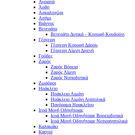
Αγριανά
Άρβη
Αρκαλοχώρι
Ασήμι
Βιάννος
Βενεράτο
Βενεράτο Δυτικά – Κορυφή Κουδούνι
Γέργερη
Γέργερη Κορυφή Δάρου
Γέργερη Λίμνη Διγενή
Γούβες
Ζαρός
Ζαρός Βόρεια
Ζαρός Λίμνη
Ζαρός Νοτιοδυτικά
Ζωφόροι
Ηράκλειο
Ηράκλειο Λιμάνι
Ηράκλειο Λιμάνι Ανατολικά
Πανόραμα Ηρακλείου
Ιερά Μονή Οδηγήτριας
Ιερά Μονή Οδηγήτριας Βορειοδυτικά
Ιερά Μονή Οδηγήτριας Νοτιοανατολικά
Καλαμάκι
Καστρί