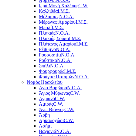
Αρμένοι
Ν.Ο.Α.
Ιερά Μονή Χαλέπας
C.W.
Καλλιθέα
Ι.Μ.Σ.
Μέλαμπες
Ν.Ο.Α.
Μέρωνας Αμαρίου
Ι.Μ.Σ.
Μπαλί
Ι.Μ.Σ.
Πλακιάς
Ν.Ο.Α.
Πλακιάς Σούδα
Ι.Μ.Σ.
Πλάτανος Αμαρίου
Ι.Μ.Σ.
Ρέθυμνο
Ν.Ο.Α.
Ρουσοσπίτι
Ν.Ο.Α.
Ρούστικα
Ν.Ο.Α.
Σπήλι
Ν.Ο.Α.
Φουρφουράς
Ι.Μ.Σ.
Φράγμα Ποταμών
Ν.Ο.Α.
Νομός Ηρακλείου
Αγία Βαρβάρα
Ν.Ο.Α.
Άγιος Μύρωνας
C.W.
Αγριανά
C.W.
Αμιράς
C.W.
Άνω Βιάννος
C.W.
Άρβη
Αρκαλοχώρι
C.W.
Ασήμι
Βαγιονιά
Ν.Ο.Α.