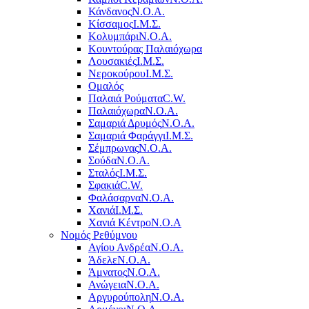
Κάνδανος
Ν.Ο.Α.
Κίσσαμος
Ι.Μ.Σ.
Κολυμπάρι
Ν.Ο.Α.
Κουντούρας Παλαιόχωρα
Λουσακιές
Ι.Μ.Σ.
Νεροκούρου
Ι.Μ.Σ.
Ομαλός
Παλαιά Ρούματα
C.W.
Παλαιόχωρα
Ν.Ο.Α.
Σαμαριά Δρυμός
Ν.Ο.Α.
Σαμαριά Φαράγγι
Ι.Μ.Σ.
Σέμπρωνας
Ν.Ο.Α.
Σούδα
Ν.Ο.Α.
Σταλός
Ι.Μ.Σ.
Σφακιά
C.W.
Φαλάσαρνα
Ν.Ο.Α.
Χανιά
Ι.Μ.Σ.
Χανιά Κέντρο
N.O.A
Νομός Ρεθύμνου
Αγίου Ανδρέα
Ν.Ο.Α.
Άδελε
Ν.Ο.Α.
Άμνατος
Ν.Ο.Α.
Ανώγεια
Ν.Ο.Α.
Αργυρούπολη
Ν.Ο.Α.