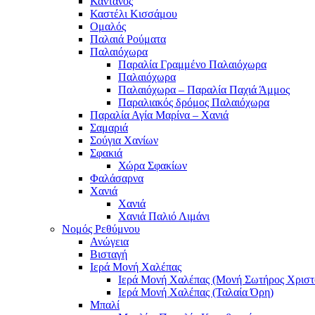
Κάντανος
Καστέλι Κισσάμου
Ομαλός
Παλαιά Ρούματα
Παλαιόχωρα
Παραλία Γραμμένο Παλαιόχωρα
Παλαιόχωρα
Παλαιόχωρα – Παραλία Παχιά Άμμος
Παραλιακός δρόμος Παλαιόχωρα
Παραλία Αγία Μαρίνα – Χανιά
Σαμαριά
Σούγια Χανίων
Σφακιά
Χώρα Σφακίων
Φαλάσαρνα
Χανιά
Χανιά
Χανιά Παλιό Λιμάνι
Νομός Ρεθύμνου
Ανώγεια
Βισταγή
Ιερά Μονή Χαλέπας
Ιερά Μονή Χαλέπας (Μονή Σωτήρος Χριστ
Ιερά Μονή Χαλέπας (Ταλαία Όρη)
Μπαλί