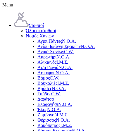
Menu
Σταθμοί
Όλοι οι σταθμοί
Νομός Χανίων
Άγιοι Πάντες
Ν.Ο.Α.
Αγίου Ιωάννη Σφακίων
Ν.Ο.Α.
Αγυιά Χανίων
C.W.
Ακρωτήρι
Ν.Ο.Α.
Αλικιανός
Ι.Μ.Σ.
Ασή Γωνιά
Ν.Ο.Α.
Ασκύφου
Ν.Ο.Α.
Βάμος
C.W.
Βουκολιές
Ι.Μ.Σ.
Βρύσες
Ν.Ο.Α.
Γαύδος
C.W.
Δαράτσο
Ελαφονήσι
Ν.Ο.Α.
Έλος
Ν.Ο.Α.
Ζυμβαγού
Ι.Μ.Σ.
Θέρισσος
Ν.Ο.Α.
Κακόπετρος
Ι.Μ.Σ.
Κάμποι Κεραμιών
Ν.Ο.Α.