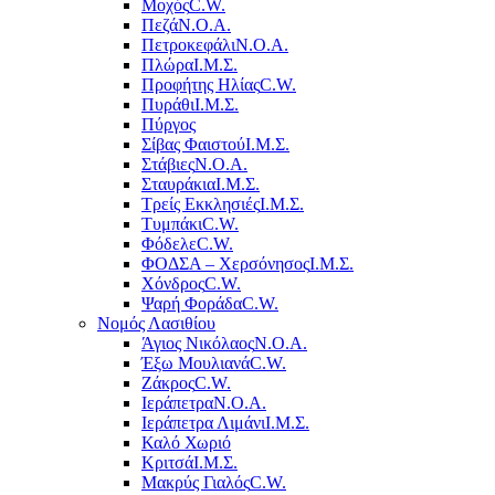
Μοχός
C.W.
Πεζά
Ν.Ο.Α.
Πετροκεφάλι
Ν.Ο.Α.
Πλώρα
Ι.Μ.Σ.
Προφήτης Ηλίας
C.W.
Πυράθι
Ι.Μ.Σ.
Πύργος
Σίβας Φαιστού
Ι.Μ.Σ.
Στάβιες
Ν.Ο.Α.
Σταυράκια
Ι.Μ.Σ.
Τρείς Εκκλησιές
Ι.Μ.Σ.
Τυμπάκι
C.W.
Φόδελε
C.W.
ΦΟΔΣΑ – Χερσόνησος
Ι.Μ.Σ.
Χόνδρος
C.W.
Ψαρή Φοράδα
C.W.
Νομός Λασιθίου
Άγιος Νικόλαος
Ν.Ο.Α.
Έξω Μουλιανά
C.W.
Ζάκρος
C.W.
Ιεράπετρα
Ν.Ο.Α.
Ιεράπετρα Λιμάνι
Ι.Μ.Σ.
Καλό Χωριό
Κριτσά
Ι.Μ.Σ.
Μακρύς Γιαλός
C.W.