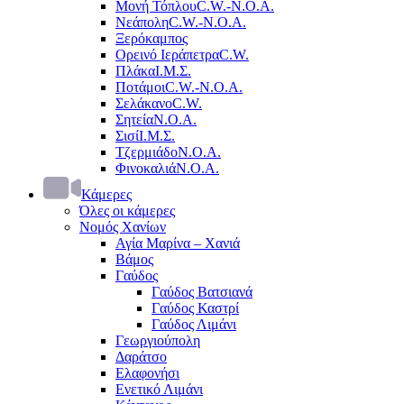
Μονή Τόπλου
C.W.-Ν.Ο.Α.
Νεάπολη
C.W.-Ν.Ο.Α.
Ξερόκαμπος
Ορεινό Ιεράπετρα
C.W.
Πλάκα
Ι.Μ.Σ.
Ποτάμοι
C.W.-Ν.Ο.Α.
Σελάκανο
C.W.
Σητεία
Ν.Ο.Α.
Σισί
Ι.Μ.Σ.
Τζερμιάδο
Ν.Ο.Α.
Φινοκαλιά
Ν.Ο.Α.
Κάμερες
Όλες οι κάμερες
Νομός Χανίων
Αγία Μαρίνα – Χανιά
Βάμος
Γαύδος
Γαύδος Βατσιανά
Γαύδος Καστρί
Γαύδος Λιμάνι
Γεωργιούπολη
Δαράτσο
Ελαφονήσι
Ενετικό Λιμάνι