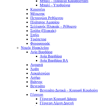
Μπαλί – Παραλία Καραβοστάσι
Μπαλί – Υποβρύχια
Κρυονέρι
Μέρωνας
Πετροχώρι Ρεθύμνου
Πλάτανος Αμαρίου
Σελλιανός Πλακιάς – Ρέθυμνο
Σούδα (Πλακιάς)
Σπήλι
Τριόπετρα
Φουρφουράς
Νομός Ηρακλείου
Αγία Βαρβάρα
Αγία Βαρβάρα
Αγία Βαρβάρα ΒΑ
Αγριανά
Άρβη
Αρκαλοχώρι
Ασήμι
Βιάννος
Βενεράτο
Βενεράτο Δυτικά – Κορυφή Κουδούνι
Γέργερη
Γέργερη Κορυφή Δάρου
Γέργερη Λίμνη Διγενή