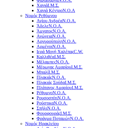
Φαλάσαρνα
Ν.Ο.Α.
Χανιά
Ι.Μ.Σ.
Χανιά Κέντρο
N.O.A
Νομός Ρεθύμνου
Αγίου Ανδρέα
Ν.Ο.Α.
Άδελε
Ν.Ο.Α.
Άμνατος
Ν.Ο.Α.
Ανώγεια
Ν.Ο.Α.
Αργυρούπολη
Ν.Ο.Α.
Αρμένοι
Ν.Ο.Α.
Ιερά Μονή Χαλέπας
C.W.
Καλλιθέα
Ι.Μ.Σ.
Μέλαμπες
Ν.Ο.Α.
Μέρωνας Αμαρίου
Ι.Μ.Σ.
Μπαλί
Ι.Μ.Σ.
Πλακιάς
Ν.Ο.Α.
Πλακιάς Σούδα
Ι.Μ.Σ.
Πλάτανος Αμαρίου
Ι.Μ.Σ.
Ρέθυμνο
Ν.Ο.Α.
Ρουσοσπίτι
Ν.Ο.Α.
Ρούστικα
Ν.Ο.Α.
Σπήλι
Ν.Ο.Α.
Φουρφουράς
Ι.Μ.Σ.
Φράγμα Ποταμών
Ν.Ο.Α.
Νομός Ηρακλείου