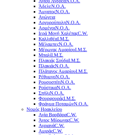
Αγίου Ανδρέα
Ν.Ο.Α.
Άδελε
Ν.Ο.Α.
Άμνατος
Ν.Ο.Α.
Ανώγεια
Αργυρούπολη
Ν.Ο.Α.
Αρμένοι
Ν.Ο.Α.
Ιερά Μονή Χαλέπας
C.W.
Καλλιθέα
Ι.Μ.Σ.
Μέλαμπες
Ν.Ο.Α.
Μέρωνας Αμαρίου
Ι.Μ.Σ.
Μπαλί
Ι.Μ.Σ.
Πλακιάς Σούδα
Ι.Μ.Σ.
Πλακιάς
Ν.Ο.Α.
Πλάτανος Αμαρίου
Ι.Μ.Σ.
Ρέθυμνο
Ν.Ο.Α.
Ρουσοσπίτι
Ν.Ο.Α.
Ρούστικα
Ν.Ο.Α.
Σπήλι
Ν.Ο.Α.
Φουρφουράς
Ι.Μ.Σ.
Φράγμα Ποταμών
Ν.Ο.Α.
Νομός Ηρακλείου
Αγία Βαρβάρα
C.W.
Άγιος Μύρωνας
C.W.
Αγριανά
C.W.
Αμιράς
C.W.