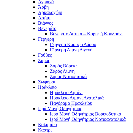
Αγριανά
Άρβη
Αρκαλοχώρι
Ασήμι
Βιάννος
Βενεράτο
Βενεράτο Δυτικά – Κορυφή Κουδούνι
Γέργερη
Γέργερη Κορυφή Δάρου
Γέργερη Λίμνη Διγενή
Γούβες
Ζαρός
Ζαρός Βόρεια
Ζαρός Λίμνη
Ζαρός Νοτιοδυτικά
Ζωφόροι
Ηράκλειο
Ηράκλειο Λιμάνι
Ηράκλειο Λιμάνι Ανατολικά
Πανόραμα Ηρακλείου
Ιερά Μονή Οδηγήτριας
Ιερά Μονή Οδηγήτριας Βορειοδυτικά
Ιερά Μονή Οδηγήτριας Νοτιοανατολικά
Καλαμάκι
Καστρί