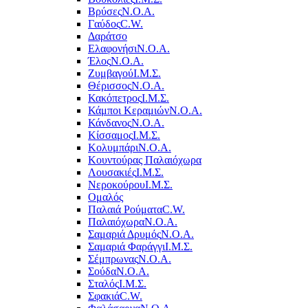
Βρύσες
Ν.Ο.Α.
Γαύδος
C.W.
Δαράτσο
Ελαφονήσι
Ν.Ο.Α.
Έλος
Ν.Ο.Α.
Ζυμβαγού
Ι.Μ.Σ.
Θέρισσος
Ν.Ο.Α.
Κακόπετρος
Ι.Μ.Σ.
Κάμποι Κεραμιών
Ν.Ο.Α.
Κάνδανος
Ν.Ο.Α.
Κίσσαμος
Ι.Μ.Σ.
Κολυμπάρι
Ν.Ο.Α.
Κουντούρας Παλαιόχωρα
Λουσακιές
Ι.Μ.Σ.
Νεροκούρου
Ι.Μ.Σ.
Ομαλός
Παλαιά Ρούματα
C.W.
Παλαιόχωρα
Ν.Ο.Α.
Σαμαριά Δρυμός
Ν.Ο.Α.
Σαμαριά Φαράγγι
Ι.Μ.Σ.
Σέμπρωνας
Ν.Ο.Α.
Σούδα
Ν.Ο.Α.
Σταλός
Ι.Μ.Σ.
Σφακιά
C.W.