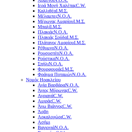
Αρμένοι
Ν.Ο.Α.
Ιερά Μονή Χαλέπας
C.W.
Καλλιθέα
Ι.Μ.Σ.
Μέλαμπες
Ν.Ο.Α.
Μέρωνας Αμαρίου
Ι.Μ.Σ.
Μπαλί
Ι.Μ.Σ.
Πλακιάς
Ν.Ο.Α.
Πλακιάς Σούδα
Ι.Μ.Σ.
Πλάτανος Αμαρίου
Ι.Μ.Σ.
Ρέθυμνο
Ν.Ο.Α.
Ρουσοσπίτι
Ν.Ο.Α.
Ρούστικα
Ν.Ο.Α.
Σπήλι
Ν.Ο.Α.
Φουρφουράς
Ι.Μ.Σ.
Φράγμα Ποταμών
Ν.Ο.Α.
Νομός Ηρακλείου
Αγία Βαρβάρα
Ν.Ο.Α.
Άγιος Μύρωνας
C.W.
Αγριανά
C.W.
Αμιράς
C.W.
Άνω Βιάννος
C.W.
Άρβη
Αρκαλοχώρι
C.W.
Ασήμι
Βαγιονιά
Ν.Ο.Α.