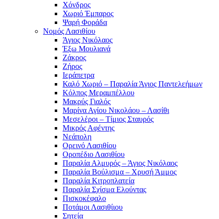
Χόνδρος
Χωριό Έμπαρος
Ψαρή Φοράδα
Νομός Λασιθίου
Άγιος Νικόλαος
Έξω Μουλιανά
Ζάκρος
Ζήρος
Ιεράπετρα
Καλό Χωριό – Παραλία Άγιος Παντελεήμων
Κόλπος Μεραμπέλλου
Μακρύς Γιαλός
Μαρίνα Αγίου Νικολάου – Λασίθι
Μεσελέροι – Τίμιος Σταυρός
Μικρός Αφέντης
Νεάπολη
Ορεινό Λασιθίου
Οροπέδιο Λασιθίου
Παραλία Αλμυρός – Άγιος Νικόλαος
Παραλία Βούλισμα – Χρυσή Άμμος
Παραλία Κιτροπλατεία
Παραλία Σχίσμα Ελούντας
Πισκοκέφαλο
Ποτάμοι Λασιθίιου
Σητεία