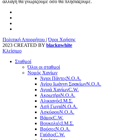
αλλαγή θα γνωρίζουμε όσο θα πλησιάζουμε.
Πολιτική Απορρήτου
|
Όροι Χρήσης
2023 CREATED BY
blacknwhite
Κλείσιμο
Σταθμοί
Όλοι οι σταθμοί
Νομός Χανίων
Άγιοι Πάντες
Ν.Ο.Α.
Αγίου Ιωάννη Σφακίων
Ν.Ο.Α.
Αγυιά Χανίων
C.W.
Ακρωτήρι
Ν.Ο.Α.
Αλικιανός
Ι.Μ.Σ.
Ασή Γωνιά
Ν.Ο.Α.
Ασκύφου
Ν.Ο.Α.
Βάμος
C.W.
Βουκολιές
Ι.Μ.Σ.
Βρύσες
Ν.Ο.Α.
Γαύδος
C.W.