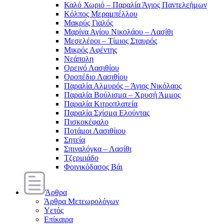
Καλό Χωριό – Παραλία Άγιος Παντελεήμων
Κόλπος Μεραμπέλλου
Μακρύς Γιαλός
Μαρίνα Αγίου Νικολάου – Λασίθι
Μεσελέροι – Τίμιος Σταυρός
Μικρός Αφέντης
Νεάπολη
Ορεινό Λασιθίου
Οροπέδιο Λασιθίου
Παραλία Αλμυρός – Άγιος Νικόλαος
Παραλία Βούλισμα – Χρυσή Άμμος
Παραλία Κιτροπλατεία
Παραλία Σχίσμα Ελούντας
Πισκοκέφαλο
Ποτάμοι Λασιθίιου
Σητεία
Σπιναλόγκα – Λασίθι
Τζερμιάδο
Φοινικόδασος Βάι
Άρθρα
Άρθρα Μετεωρολόγων
Υετός
Επίκαιρα