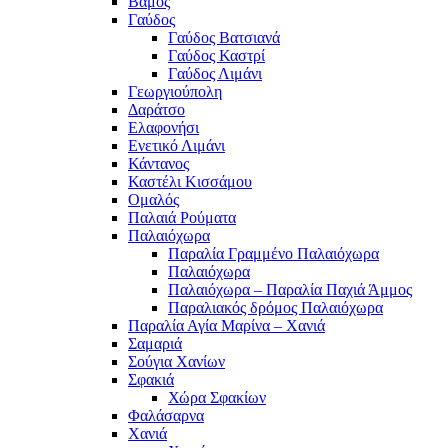
Βάμος
Γαύδος
Γαύδος Βατσιανά
Γαύδος Καστρί
Γαύδος Λιμάνι
Γεωργιούπολη
Δαράτσο
Ελαφονήσι
Ενετικό Λιμάνι
Κάντανος
Καστέλι Κισσάμου
Ομαλός
Παλαιά Ρούματα
Παλαιόχωρα
Παραλία Γραμμένο Παλαιόχωρα
Παλαιόχωρα
Παλαιόχωρα – Παραλία Παχιά Άμμος
Παραλιακός δρόμος Παλαιόχωρα
Παραλία Αγία Μαρίνα – Χανιά
Σαμαριά
Σούγια Χανίων
Σφακιά
Χώρα Σφακίων
Φαλάσαρνα
Χανιά