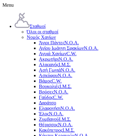
Menu
Σταθμοί
Όλοι οι σταθμοί
Νομός Χανίων
Άγιοι Πάντες
Ν.Ο.Α.
Αγίου Ιωάννη Σφακίων
Ν.Ο.Α.
Αγυιά Χανίων
C.W.
Ακρωτήρι
Ν.Ο.Α.
Αλικιανός
Ι.Μ.Σ.
Ασή Γωνιά
Ν.Ο.Α.
Ασκύφου
Ν.Ο.Α.
Βάμος
C.W.
Βουκολιές
Ι.Μ.Σ.
Βρύσες
Ν.Ο.Α.
Γαύδος
C.W.
Δαράτσο
Ελαφονήσι
Ν.Ο.Α.
Έλος
Ν.Ο.Α.
Ζυμβαγού
Ι.Μ.Σ.
Θέρισσος
Ν.Ο.Α.
Κακόπετρος
Ι.Μ.Σ.
Κάμποι Κεραμιών
Ν.Ο.Α.