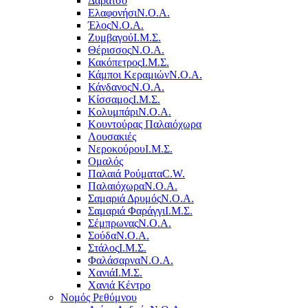
Δαράτσο
Ελαφονήσι
Ν.Ο.Α.
Έλος
Ν.Ο.Α.
Ζυμβαγού
Ι.Μ.Σ.
Θέρισσος
Ν.Ο.Α.
Κακόπετρος
Ι.Μ.Σ.
Κάμποι Κεραμιών
Ν.Ο.Α.
Κάνδανος
Ν.Ο.Α.
Κίσσαμος
Ι.Μ.Σ.
Κολυμπάρι
Ν.Ο.Α.
Κουντούρας Παλαιόχωρα
Λουσακιές
Νεροκούρου
Ι.Μ.Σ.
Ομαλός
Παλαιά Ρούματα
C.W.
Παλαιόχωρα
Ν.Ο.Α.
Σαμαριά Δρυμός
Ν.Ο.Α.
Σαμαριά Φαράγγι
Ι.Μ.Σ.
Σέμπρωνας
Ν.Ο.Α.
Σούδα
Ν.Ο.Α.
Στάλος
Ι.Μ.Σ.
Φαλάσαρνα
Ν.Ο.Α.
Χανιά
Ι.Μ.Σ.
Χανιά Κέντρο
Νομός Ρεθύμνου