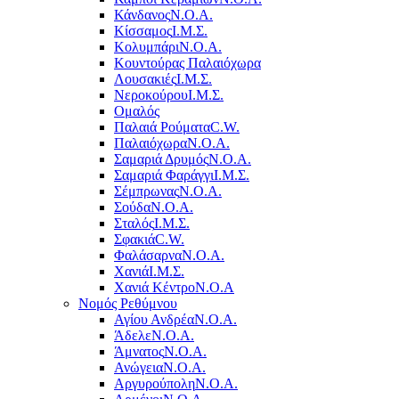
Κάνδανος
Ν.Ο.Α.
Κίσσαμος
Ι.Μ.Σ.
Κολυμπάρι
Ν.Ο.Α.
Κουντούρας Παλαιόχωρα
Λουσακιές
Ι.Μ.Σ.
Νεροκούρου
Ι.Μ.Σ.
Ομαλός
Παλαιά Ρούματα
C.W.
Παλαιόχωρα
Ν.Ο.Α.
Σαμαριά Δρυμός
Ν.Ο.Α.
Σαμαριά Φαράγγι
Ι.Μ.Σ.
Σέμπρωνας
Ν.Ο.Α.
Σούδα
Ν.Ο.Α.
Σταλός
Ι.Μ.Σ.
Σφακιά
C.W.
Φαλάσαρνα
Ν.Ο.Α.
Χανιά
Ι.Μ.Σ.
Χανιά Κέντρο
N.O.A
Νομός Ρεθύμνου
Αγίου Ανδρέα
Ν.Ο.Α.
Άδελε
Ν.Ο.Α.
Άμνατος
Ν.Ο.Α.
Ανώγεια
Ν.Ο.Α.
Αργυρούπολη
Ν.Ο.Α.