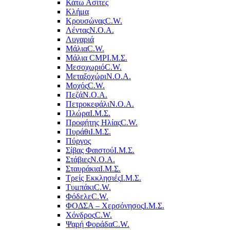
Κάτω Ασίτες
Κλήμα
Κρουσώνας
C.W.
Λέντας
Ν.Ο.Α.
Λυγαριά
Μάλια
C.W.
Μάλια CMP
Ι.Μ.Σ.
Μεσοχωριό
C.W.
Μεταξοχώρι
Ν.Ο.Α.
Μοχός
C.W.
Πεζά
Ν.Ο.Α.
Πετροκεφάλι
Ν.Ο.Α.
Πλώρα
Ι.Μ.Σ.
Προφήτης Ηλίας
C.W.
Πυράθι
Ι.Μ.Σ.
Πύργος
Σίβας Φαιστού
Ι.Μ.Σ.
Στάβιες
Ν.Ο.Α.
Σταυράκια
Ι.Μ.Σ.
Τρείς Εκκλησιές
Ι.Μ.Σ.
Τυμπάκι
C.W.
Φόδελε
C.W.
ΦΟΔΣΑ – Χερσόνησος
Ι.Μ.Σ.
Χόνδρος
C.W.
Ψαρή Φοράδα
C.W.