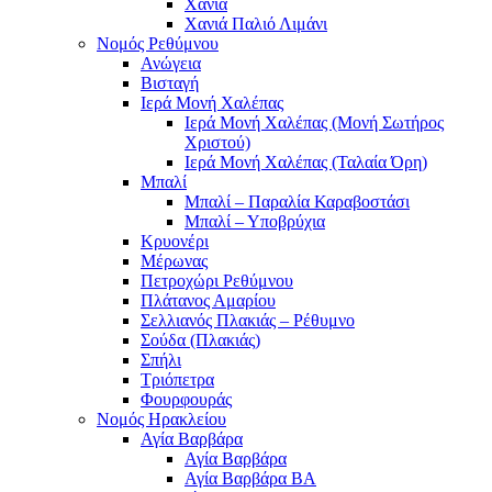
Χανιά
Χανιά Παλιό Λιμάνι
Νομός Ρεθύμνου
Ανώγεια
Βισταγή
Ιερά Μονή Χαλέπας
Ιερά Μονή Χαλέπας (Μονή Σωτήρος
Χριστού)
Ιερά Μονή Χαλέπας (Ταλαία Όρη)
Μπαλί
Μπαλί – Παραλία Καραβοστάσι
Μπαλί – Υποβρύχια
Κρυονέρι
Μέρωνας
Πετροχώρι Ρεθύμνου
Πλάτανος Αμαρίου
Σελλιανός Πλακιάς – Ρέθυμνο
Σούδα (Πλακιάς)
Σπήλι
Τριόπετρα
Φουρφουράς
Νομός Ηρακλείου
Αγία Βαρβάρα
Αγία Βαρβάρα
Αγία Βαρβάρα ΒΑ