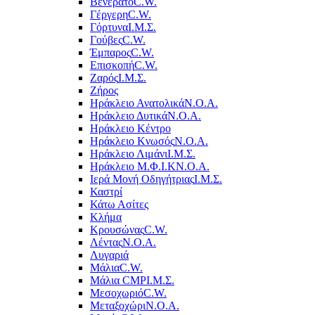
Βενεράτο
C.W.
Γέργερη
C.W.
Γόρτυνα
Ι.Μ.Σ.
Γούβες
C.W.
Έμπαρος
C.W.
Επισκοπή
C.W.
Ζαρός
Ι.Μ.Σ.
Ζήρος
Ηράκλειο Ανατολικά
Ν.Ο.Α.
Ηράκλειο Δυτικά
Ν.Ο.Α.
Ηράκλειο Κέντρο
Ηράκλειο Κνωσός
Ν.Ο.Α.
Ηράκλειο Λιμάνι
Ι.Μ.Σ.
Ηράκλειο Μ.Φ.Ι.Κ
Ν.Ο.Α.
Ιερά Μονή Οδηγήτριας
Ι.Μ.Σ.
Καστρί
Κάτω Ασίτες
Κλήμα
Κρουσώνας
C.W.
Λέντας
Ν.Ο.Α.
Λυγαριά
Μάλια
C.W.
Μάλια CMP
Ι.Μ.Σ.
Μεσοχωριό
C.W.
Μεταξοχώρι
Ν.Ο.Α.