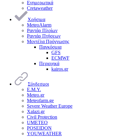
Ενημερωτικά
Cretaweather
Χρήσιμα
MeteoAlarm
Ραντάρ Πλοίων
Ραντάρ Πτήσεων
Μοντέλα Πρόγνωσης
Παγκόσμια
GFS
ECMWF
Περιοχικά
kairos.gr
Σύνδεσμοι
Ε.Μ.Υ.
Meteo.gr
Meteofarm.ge
Severe Weather Europe
Xalazi.gr
Civil Protection
UMETEO
POSEIDON
YOUWEATHER