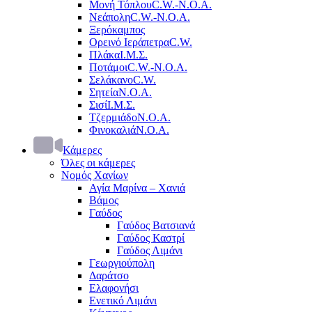
Μονή Τόπλου
C.W.-Ν.Ο.Α.
Νεάπολη
C.W.-Ν.Ο.Α.
Ξερόκαμπος
Ορεινό Ιεράπετρα
C.W.
Πλάκα
Ι.Μ.Σ.
Ποτάμοι
C.W.-Ν.Ο.Α.
Σελάκανο
C.W.
Σητεία
Ν.Ο.Α.
Σισί
Ι.Μ.Σ.
Τζερμιάδο
Ν.Ο.Α.
Φινοκαλιά
Ν.Ο.Α.
Κάμερες
Όλες οι κάμερες
Νομός Χανίων
Αγία Μαρίνα – Χανιά
Βάμος
Γαύδος
Γαύδος Βατσιανά
Γαύδος Καστρί
Γαύδος Λιμάνι
Γεωργιούπολη
Δαράτσο
Ελαφονήσι
Ενετικό Λιμάνι