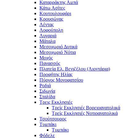
Καταρράκτης Αμπά
Κάτω Ασίτες
Κουτουλουφάρι
Κρουσώνας
Λέντας
Λοφούπολη
Λυγαριά
Μάταλα
Μεσοχωριό Δυτικά
Μεσοχωριό Νότια
Μοχός
Πανασσός
Πλατεία Ελ. Βενιζέλου (Λιοντάρια)
Προφήτης Ηλίας
Πύργος Μονοφατσίου
Ροδιά
Σιδωνία
Σταλίδα
Τρεις Εκκλησιές
Τρείς Εκκλησιές Βορειοανατολικά
Τρείς Εκκλησιές Νοτιοανατολικά
Τσούτσουρος
Τυμπάκι
Τυμπάκι
Φόδελε