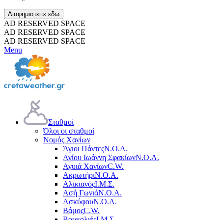
Διαφημιστειτε εδω
AD RESERVED SPACE
AD RESERVED SPACE
AD RESERVED SPACE
Menu
Σταθμοί
Όλοι οι σταθμοί
Νομός Χανίων
Άγιοι Πάντες
Ν.Ο.Α.
Αγίου Ιωάννη Σφακίων
Ν.Ο.Α.
Αγυιά Χανίων
C.W.
Ακρωτήρι
Ν.Ο.Α.
Αλικιανός
Ι.Μ.Σ.
Ασή Γωνιά
Ν.Ο.Α.
Ασκύφου
Ν.Ο.Α.
Βάμος
C.W.
Βουκολιές
Ι.Μ.Σ.