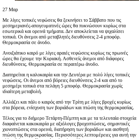
27
Μαρ
Με λίγες τοπικές νεφώσεις θα ξεκινήσει το Σάββατο που τις
μεσημεριανές-απογευματινές ώρες θα πυκνώσουν κυρίως στα
εσωτερικά και ορεινά τμήματα. Δεν αποκλείεται να ψιχαλίσει
τοπικά. Οι άνεμοι από μεταβλητές διευθύνσεις 2-4 μποφόρ.
Θερμοκρασία σε άνοδο.
Ανοιξιάτικο καιρό με λίγες αραιές νεφώσεις κυρίως τις πρωινές
ώρες θα έχουμε την Κυριακή. Ασθενείς άνεμοι από διάφορες
διευθύνσεις. Θερμοκρασία σε περαιτέρω άνοδο.
Διατηρείται η καλοκαιρία και την Δευτέρα με πολύ λίγες τοπικές
νεφώσεις. Οι άνεμοι από βόρειες διευθύνσεις 2-4 και από το
μεσημέρι τοπικά στα πελάγη 5 μποφόρ. Θερμοκρασία χωρίς
ιδιαίτερη μεταβολή.
Αλλάζει και πάλι ο καιρός από την Τρίτη με λίγες βροχές κυρίως
στα βόρεια, ενίσχυση των βοριάδων και πτώση της θερμοκρασίας.
Τέλος για το διήμερο Τετάρτη-Πέμπτη και με τα τελευταία στοιχεία
διαφαίνεται κακοκαιρία με αξιόλογες βροχοπτώσεις, σημαντικές
χιονοπτώσεις στα ορεινά, διατήρηση των βοριάδων και αισθητή
πτώση της θερμοκρασίας. Περισσότερες λεπτομέρειες για αυτή την