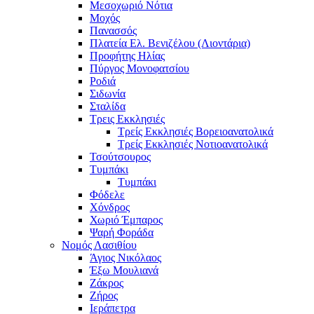
Μεσοχωριό Νότια
Μοχός
Πανασσός
Πλατεία Ελ. Βενιζέλου (Λιοντάρια)
Προφήτης Ηλίας
Πύργος Μονοφατσίου
Ροδιά
Σιδωνία
Σταλίδα
Τρεις Εκκλησιές
Τρείς Εκκλησιές Βορειοανατολικά
Τρείς Εκκλησιές Νοτιοανατολικά
Τσούτσουρος
Τυμπάκι
Τυμπάκι
Φόδελε
Χόνδρος
Χωριό Έμπαρος
Ψαρή Φοράδα
Νομός Λασιθίου
Άγιος Νικόλαος
Έξω Μουλιανά
Ζάκρος
Ζήρος
Ιεράπετρα