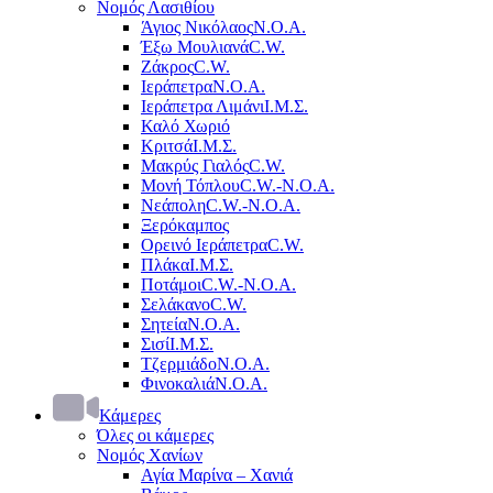
Νομός Λασιθίου
Άγιος Νικόλαος
Ν.Ο.Α.
Έξω Μουλιανά
C.W.
Ζάκρος
C.W.
Ιεράπετρα
Ν.Ο.Α.
Ιεράπετρα Λιμάνι
Ι.Μ.Σ.
Καλό Χωριό
Κριτσά
Ι.Μ.Σ.
Μακρύς Γιαλός
C.W.
Μονή Τόπλου
C.W.-Ν.Ο.Α.
Νεάπολη
C.W.-Ν.Ο.Α.
Ξερόκαμπος
Ορεινό Ιεράπετρα
C.W.
Πλάκα
Ι.Μ.Σ.
Ποτάμοι
C.W.-Ν.Ο.Α.
Σελάκανο
C.W.
Σητεία
Ν.Ο.Α.
Σισί
Ι.Μ.Σ.
Τζερμιάδο
Ν.Ο.Α.
Φινοκαλιά
Ν.Ο.Α.
Κάμερες
Όλες οι κάμερες
Νομός Χανίων
Αγία Μαρίνα – Χανιά