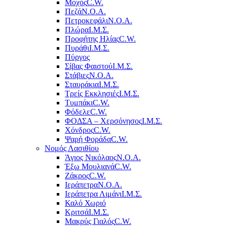
Μοχός
C.W.
Πεζά
Ν.Ο.Α.
Πετροκεφάλι
Ν.Ο.Α.
Πλώρα
Ι.Μ.Σ.
Προφήτης Ηλίας
C.W.
Πυράθι
Ι.Μ.Σ.
Πύργος
Σίβας Φαιστού
Ι.Μ.Σ.
Στάβιες
Ν.Ο.Α.
Σταυράκια
Ι.Μ.Σ.
Τρείς Εκκλησιές
Ι.Μ.Σ.
Τυμπάκι
C.W.
Φόδελε
C.W.
ΦΟΔΣΑ – Χερσόνησος
Ι.Μ.Σ.
Χόνδρος
C.W.
Ψαρή Φοράδα
C.W.
Νομός Λασιθίου
Άγιος Νικόλαος
Ν.Ο.Α.
Έξω Μουλιανά
C.W.
Ζάκρος
C.W.
Ιεράπετρα
Ν.Ο.Α.
Ιεράπετρα Λιμάνι
Ι.Μ.Σ.
Καλό Χωριό
Κριτσά
Ι.Μ.Σ.
Μακρύς Γιαλός
C.W.