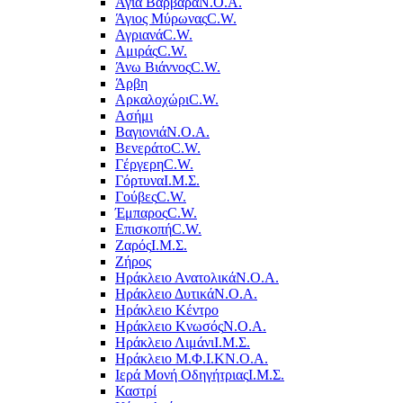
Αγία Βαρβάρα
Ν.Ο.Α.
Άγιος Μύρωνας
C.W.
Αγριανά
C.W.
Αμιράς
C.W.
Άνω Βιάννος
C.W.
Άρβη
Αρκαλοχώρι
C.W.
Ασήμι
Βαγιονιά
Ν.Ο.Α.
Βενεράτο
C.W.
Γέργερη
C.W.
Γόρτυνα
Ι.Μ.Σ.
Γούβες
C.W.
Έμπαρος
C.W.
Επισκοπή
C.W.
Ζαρός
Ι.Μ.Σ.
Ζήρος
Ηράκλειο Ανατολικά
Ν.Ο.Α.
Ηράκλειο Δυτικά
Ν.Ο.Α.
Ηράκλειο Κέντρο
Ηράκλειο Κνωσός
Ν.Ο.Α.
Ηράκλειο Λιμάνι
Ι.Μ.Σ.
Ηράκλειο Μ.Φ.Ι.Κ
Ν.Ο.Α.
Ιερά Μονή Οδηγήτριας
Ι.Μ.Σ.
Καστρί