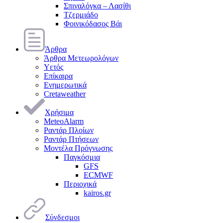
Σπιναλόγκα – Λασίθι
Τζερμιάδο
Φοινικόδασος Βάι
Άρθρα
Άρθρα Μετεωρολόγων
Υετός
Επίκαιρα
Ενημερωτικά
Cretaweather
Χρήσιμα
MeteoAlarm
Ραντάρ Πλοίων
Ραντάρ Πτήσεων
Μοντέλα Πρόγνωσης
Παγκόσμια
GFS
ECMWF
Περιοχικά
kairos.gr
Σύνδεσμοι