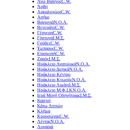
Άνω Βιάννος
C.W.
Άρβη
Αρκαλοχώρι
C.W.
Ασήμι
Βαγιονιά
Ν.Ο.Α.
Βενεράτο
C.W.
Γέργερη
C.W.
Γόρτυνα
Ι.Μ.Σ.
Γούβες
C.W.
Έμπαρος
C.W.
Επισκοπή
C.W.
Ζαρός
Ι.Μ.Σ.
Ηράκλειο Ανατολικά
Ν.Ο.Α.
Ηράκλειο Δυτικά
Ν.Ο.Α.
Ηράκλειο Κέντρο
Ηράκλειο Κνωσός
Ν.Ο.Α.
Ηράκλειο Λιμάνι
Ι.Μ.Σ.
Ηράκλειο Μ.Φ.Ι.Κ
Ν.Ο.Α.
Ιερά Μονή Οδηγήτριας
Ι.Μ.Σ.
Καστρί
Κάτω Ασιτών
Κλήμα
Κρουσώνας
C.W.
Λέντας
Ν.Ο.Α.
Λυγαριά