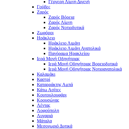
Γέργερη Λίμνη Διγενή
Γούβες
Ζαρός
Ζαρός Βόρεια
Ζαρός Λίμνη
Ζαρός Νοτιοδυτικά
Ζωφόροι
Ηράκλειο
Ηράκλειο Λιμάνι
Ηράκλειο Λιμάνι Ανατολικά
Πανόραμα Ηρακλείου
Ιερά Μονή Οδηγήτριας
Ιερά Μονή Οδηγήτριας Βορειοδυτικά
Ιερά Μονή Οδηγήτριας Νοτιοανατολικά
Καλαμάκι
Καστρί
Καταρράκτης Αμπά
Κάτω Ασίτες
Κουτουλουφάρι
Κρουσώνας
Λέντας
Λοφούπολη
Λυγαριά
Μάταλα
Μεσοχωριό Δυτικά