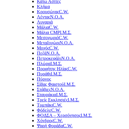
Κάτω Ασίτες
Κλήμα
Κρουσώνας
C.W.
Λέντας
Ν.Ο.Α.
Λυγαριά
Μάλια
C.W.
Μάλια CMP
Ι.Μ.Σ.
Μεσοχωριό
C.W.
Μεταξοχώρι
Ν.Ο.Α.
Μοχός
C.W.
Πεζά
Ν.Ο.Α.
Πετροκεφάλι
Ν.Ο.Α.
Πλώρα
Ι.Μ.Σ.
Προφήτης Ηλίας
C.W.
Πυράθι
Ι.Μ.Σ.
Πύργος
Σίβας Φαιστού
Ι.Μ.Σ.
Στάβιες
Ν.Ο.Α.
Σταυράκια
Ι.Μ.Σ.
Τρείς Εκκλησιές
Ι.Μ.Σ.
Τυμπάκι
C.W.
Φόδελε
C.W.
ΦΟΔΣΑ – Χερσόνησος
Ι.Μ.Σ.
Χόνδρος
C.W.
Ψαρή Φοράδα
C.W.