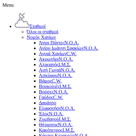
Menu
Σταθμοί
Όλοι οι σταθμοί
Νομός Χανίων
Άγιοι Πάντες
Ν.Ο.Α.
Αγίου Ιωάννη Σφακίων
Ν.Ο.Α.
Αγυιά Χανίων
C.W.
Ακρωτήρι
Ν.Ο.Α.
Αλικιανός
Ι.Μ.Σ.
Ασή Γωνιά
Ν.Ο.Α.
Ασκύφου
Ν.Ο.Α.
Βάμος
C.W.
Βουκολιές
Ι.Μ.Σ.
Βρύσες
Ν.Ο.Α.
Γαύδος
C.W.
Δαράτσο
Ελαφονήσι
Ν.Ο.Α.
Έλος
Ν.Ο.Α.
Ζυμβαγού
Ι.Μ.Σ.
Θέρισσος
Ν.Ο.Α.
Κακόπετρος
Ι.Μ.Σ.
Κάμποι Κεραμιών
Ν.Ο.Α.