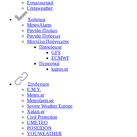
Ενημερωτικά
Cretaweather
Χρήσιμα
MeteoAlarm
Ραντάρ Πλοίων
Ραντάρ Πτήσεων
Μοντέλα Πρόγνωσης
Παγκόσμια
GFS
ECMWF
Περιοχικά
kairos.gr
Σύνδεσμοι
Ε.Μ.Υ.
Meteo.gr
Meteofarm.ge
Severe Weather Europe
Xalazi.gr
Civil Protection
UMETEO
POSEIDON
YOUWEATHER