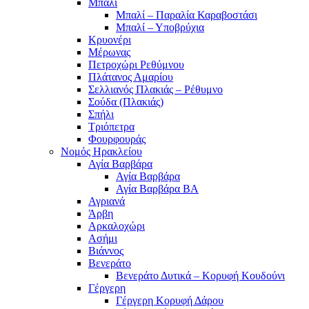
Μπαλί
Μπαλί – Παραλία Καραβοστάσι
Μπαλί – Υποβρύχια
Κρυονέρι
Μέρωνας
Πετροχώρι Ρεθύμνου
Πλάτανος Αμαρίου
Σελλιανός Πλακιάς – Ρέθυμνο
Σούδα (Πλακιάς)
Σπήλι
Τριόπετρα
Φουρφουράς
Νομός Ηρακλείου
Αγία Βαρβάρα
Αγία Βαρβάρα
Αγία Βαρβάρα ΒΑ
Αγριανά
Άρβη
Αρκαλοχώρι
Ασήμι
Βιάννος
Βενεράτο
Βενεράτο Δυτικά – Κορυφή Κουδούνι
Γέργερη
Γέργερη Κορυφή Δάρου