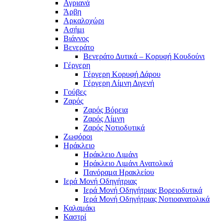
Αγριανά
Άρβη
Αρκαλοχώρι
Ασήμι
Βιάννος
Βενεράτο
Βενεράτο Δυτικά – Κορυφή Κουδούνι
Γέργερη
Γέργερη Κορυφή Δάρου
Γέργερη Λίμνη Διγενή
Γούβες
Ζαρός
Ζαρός Βόρεια
Ζαρός Λίμνη
Ζαρός Νοτιοδυτικά
Ζωφόροι
Ηράκλειο
Ηράκλειο Λιμάνι
Ηράκλειο Λιμάνι Ανατολικά
Πανόραμα Ηρακλείου
Ιερά Μονή Οδηγήτριας
Ιερά Μονή Οδηγήτριας Βορειοδυτικά
Ιερά Μονή Οδηγήτριας Νοτιοανατολικά
Καλαμάκι
Καστρί