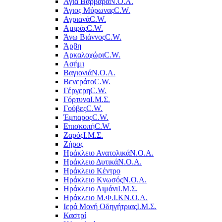
Αγία Βαρβάρα
Ν.Ο.Α.
Άγιος Μύρωνας
C.W.
Αγριανά
C.W.
Αμιράς
C.W.
Άνω Βιάννος
C.W.
Άρβη
Αρκαλοχώρι
C.W.
Ασήμι
Βαγιονιά
Ν.Ο.Α.
Βενεράτο
C.W.
Γέργερη
C.W.
Γόρτυνα
Ι.Μ.Σ.
Γούβες
C.W.
Έμπαρος
C.W.
Επισκοπή
C.W.
Ζαρός
Ι.Μ.Σ.
Ζήρος
Ηράκλειο Ανατολικά
Ν.Ο.Α.
Ηράκλειο Δυτικά
Ν.Ο.Α.
Ηράκλειο Κέντρο
Ηράκλειο Κνωσός
Ν.Ο.Α.
Ηράκλειο Λιμάνι
Ι.Μ.Σ.
Ηράκλειο Μ.Φ.Ι.Κ
Ν.Ο.Α.
Ιερά Μονή Οδηγήτριας
Ι.Μ.Σ.
Καστρί