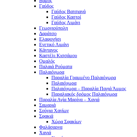
Βάμος
Γαύδος
Γαύδος Βατσιανά
Γαύδος Καστρί
Γαύδος Λιμάνι
Γεωργιούπολη
Δαράτσο
Ελαφονήσι
Ενετικό Λιμάνι
Κάντανος
Καστέλι Κισσάμου
Ομαλός
Παλαιά Ρούματα
Παλαιόχωρα
Παραλία Γραμμένο Παλαιόχωρα
Παλαιόχωρα
Παλαιόχωρα – Παραλία Παχιά Άμμος
Παραλιακός δρόμος Παλαιόχωρα
Παραλία Αγία Μαρίνα – Χανιά
Σαμαριά
Σούγια Χανίων
Σφακιά
Χώρα Σφακίων
Φαλάσαρνα
Χανιά