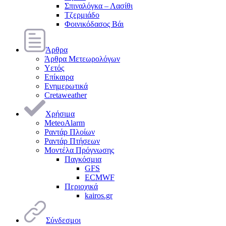
Σπιναλόγκα – Λασίθι
Τζερμιάδο
Φοινικόδασος Βάι
Άρθρα
Άρθρα Μετεωρολόγων
Υετός
Επίκαιρα
Ενημερωτικά
Cretaweather
Χρήσιμα
MeteoAlarm
Ραντάρ Πλοίων
Ραντάρ Πτήσεων
Μοντέλα Πρόγνωσης
Παγκόσμια
GFS
ECMWF
Περιοχικά
kairos.gr
Σύνδεσμοι