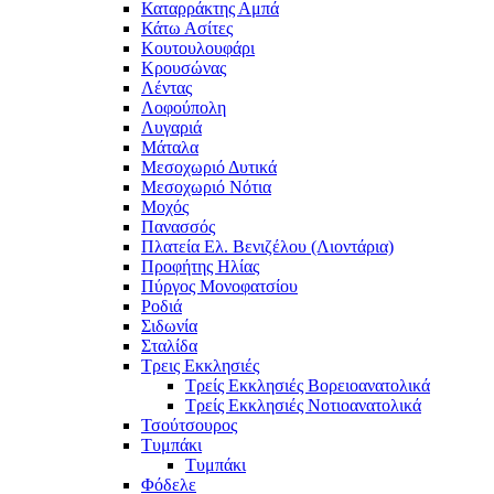
Καταρράκτης Αμπά
Κάτω Ασίτες
Κουτουλουφάρι
Κρουσώνας
Λέντας
Λοφούπολη
Λυγαριά
Μάταλα
Μεσοχωριό Δυτικά
Μεσοχωριό Νότια
Μοχός
Πανασσός
Πλατεία Ελ. Βενιζέλου (Λιοντάρια)
Προφήτης Ηλίας
Πύργος Μονοφατσίου
Ροδιά
Σιδωνία
Σταλίδα
Τρεις Εκκλησιές
Τρείς Εκκλησιές Βορειοανατολικά
Τρείς Εκκλησιές Νοτιοανατολικά
Τσούτσουρος
Τυμπάκι
Τυμπάκι
Φόδελε