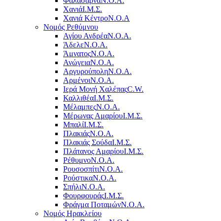
Φαλάσαρνα
Ν.Ο.Α.
Χανιά
Ι.Μ.Σ.
Χανιά Κέντρο
N.O.A
Νομός Ρεθύμνου
Αγίου Ανδρέα
Ν.Ο.Α.
Άδελε
Ν.Ο.Α.
Άμνατος
Ν.Ο.Α.
Ανώγεια
Ν.Ο.Α.
Αργυρούπολη
Ν.Ο.Α.
Αρμένοι
Ν.Ο.Α.
Ιερά Μονή Χαλέπας
C.W.
Καλλιθέα
Ι.Μ.Σ.
Μέλαμπες
Ν.Ο.Α.
Μέρωνας Αμαρίου
Ι.Μ.Σ.
Μπαλί
Ι.Μ.Σ.
Πλακιάς
Ν.Ο.Α.
Πλακιάς Σούδα
Ι.Μ.Σ.
Πλάτανος Αμαρίου
Ι.Μ.Σ.
Ρέθυμνο
Ν.Ο.Α.
Ρουσοσπίτι
Ν.Ο.Α.
Ρούστικα
Ν.Ο.Α.
Σπήλι
Ν.Ο.Α.
Φουρφουράς
Ι.Μ.Σ.
Φράγμα Ποταμών
Ν.Ο.Α.
Νομός Ηρακλείου