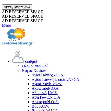
Διαφημιστειτε εδω
AD RESERVED SPACE
AD RESERVED SPACE
AD RESERVED SPACE
Menu
Σταθμοί
Όλοι οι σταθμοί
Νομός Χανίων
Άγιοι Πάντες
Ν.Ο.Α.
Αγίου Ιωάννη Σφακίων
Ν.Ο.Α.
Αγυιά Χανίων
C.W.
Ακρωτήρι
Ν.Ο.Α.
Αλικιανός
Ι.Μ.Σ.
Ασή Γωνιά
Ν.Ο.Α.
Ασκύφου
Ν.Ο.Α.
Βάμος
C.W.
Βουκολιές
Ι.Μ.Σ.