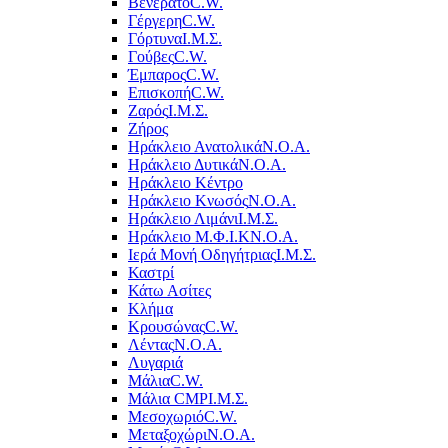
Βενεράτο
C.W.
Γέργερη
C.W.
Γόρτυνα
Ι.Μ.Σ.
Γούβες
C.W.
Έμπαρος
C.W.
Επισκοπή
C.W.
Ζαρός
Ι.Μ.Σ.
Ζήρος
Ηράκλειο Ανατολικά
Ν.Ο.Α.
Ηράκλειο Δυτικά
Ν.Ο.Α.
Ηράκλειο Κέντρο
Ηράκλειο Κνωσός
Ν.Ο.Α.
Ηράκλειο Λιμάνι
Ι.Μ.Σ.
Ηράκλειο Μ.Φ.Ι.Κ
Ν.Ο.Α.
Ιερά Μονή Οδηγήτριας
Ι.Μ.Σ.
Καστρί
Κάτω Ασίτες
Κλήμα
Κρουσώνας
C.W.
Λέντας
Ν.Ο.Α.
Λυγαριά
Μάλια
C.W.
Μάλια CMP
Ι.Μ.Σ.
Μεσοχωριό
C.W.
Μεταξοχώρι
Ν.Ο.Α.