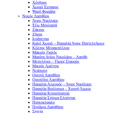
Χόνδρος
Χωριό Έμπαρος
Ψαρή Φοράδα
Νομός Λασιθίου
Άγιος Νικόλαος
Έξω Μουλιανά
Ζάκρος
Ζήρος
Ιεράπετρα
Καλό Χωριό – Παραλία Άγιος Παντελεήμων
Κόλπος Μεραμπέλλου
Μακρύς Γιαλός
Μαρίνα Αγίου Νικολάου – Λασίθι
Μεσελέροι – Τίμιος Σταυρός
Μικρός Αφέντης
Νεάπολη
Ορεινό Λασιθίου
Οροπέδιο Λασιθίου
Παραλία Αλμυρός – Άγιος Νικόλαος
Παραλία Βούλισμα – Χρυσή Άμμος
Παραλία Κιτροπλατεία
Παραλία Σχίσμα Ελούντας
Πισκοκέφαλο
Ποτάμοι Λασιθίιου
Σητεία