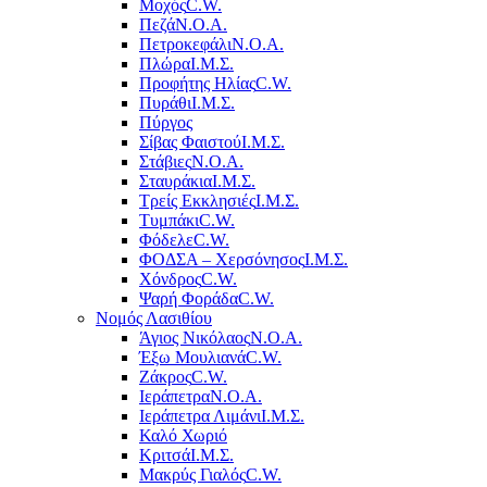
Μοχός
C.W.
Πεζά
Ν.Ο.Α.
Πετροκεφάλι
Ν.Ο.Α.
Πλώρα
Ι.Μ.Σ.
Προφήτης Ηλίας
C.W.
Πυράθι
Ι.Μ.Σ.
Πύργος
Σίβας Φαιστού
Ι.Μ.Σ.
Στάβιες
Ν.Ο.Α.
Σταυράκια
Ι.Μ.Σ.
Τρείς Εκκλησιές
Ι.Μ.Σ.
Τυμπάκι
C.W.
Φόδελε
C.W.
ΦΟΔΣΑ – Χερσόνησος
Ι.Μ.Σ.
Χόνδρος
C.W.
Ψαρή Φοράδα
C.W.
Νομός Λασιθίου
Άγιος Νικόλαος
Ν.Ο.Α.
Έξω Μουλιανά
C.W.
Ζάκρος
C.W.
Ιεράπετρα
Ν.Ο.Α.
Ιεράπετρα Λιμάνι
Ι.Μ.Σ.
Καλό Χωριό
Κριτσά
Ι.Μ.Σ.
Μακρύς Γιαλός
C.W.