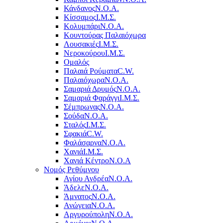
Κάνδανος
Ν.Ο.Α.
Κίσσαμος
Ι.Μ.Σ.
Κολυμπάρι
Ν.Ο.Α.
Κουντούρας Παλαιόχωρα
Λουσακιές
Ι.Μ.Σ.
Νεροκούρου
Ι.Μ.Σ.
Ομαλός
Παλαιά Ρούματα
C.W.
Παλαιόχωρα
Ν.Ο.Α.
Σαμαριά Δρυμός
Ν.Ο.Α.
Σαμαριά Φαράγγι
Ι.Μ.Σ.
Σέμπρωνας
Ν.Ο.Α.
Σούδα
Ν.Ο.Α.
Σταλός
Ι.Μ.Σ.
Σφακιά
C.W.
Φαλάσαρνα
Ν.Ο.Α.
Χανιά
Ι.Μ.Σ.
Χανιά Κέντρο
N.O.A
Νομός Ρεθύμνου
Αγίου Ανδρέα
Ν.Ο.Α.
Άδελε
Ν.Ο.Α.
Άμνατος
Ν.Ο.Α.
Ανώγεια
Ν.Ο.Α.
Αργυρούπολη
Ν.Ο.Α.