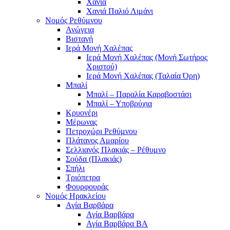
Χανιά
Χανιά Παλιό Λιμάνι
Νομός Ρεθύμνου
Ανώγεια
Βισταγή
Ιερά Μονή Χαλέπας
Ιερά Μονή Χαλέπας (Μονή Σωτήρος
Χριστού)
Ιερά Μονή Χαλέπας (Ταλαία Όρη)
Μπαλί
Μπαλί – Παραλία Καραβοστάσι
Μπαλί – Υποβρύχια
Κρυονέρι
Μέρωνας
Πετροχώρι Ρεθύμνου
Πλάτανος Αμαρίου
Σελλιανός Πλακιάς – Ρέθυμνο
Σούδα (Πλακιάς)
Σπήλι
Τριόπετρα
Φουρφουράς
Νομός Ηρακλείου
Αγία Βαρβάρα
Αγία Βαρβάρα
Αγία Βαρβάρα ΒΑ