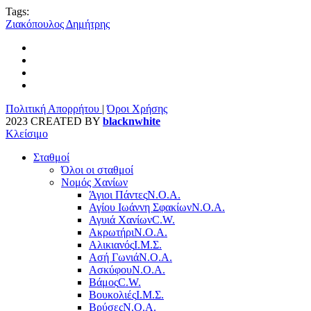
Tags:
Ζιακόπουλος Δημήτρης
Πολιτική Απορρήτου
|
Όροι Χρήσης
2023 CREATED BY
blacknwhite
Κλείσιμο
Σταθμοί
Όλοι οι σταθμοί
Νομός Χανίων
Άγιοι Πάντες
Ν.Ο.Α.
Αγίου Ιωάννη Σφακίων
Ν.Ο.Α.
Αγυιά Χανίων
C.W.
Ακρωτήρι
Ν.Ο.Α.
Αλικιανός
Ι.Μ.Σ.
Ασή Γωνιά
Ν.Ο.Α.
Ασκύφου
Ν.Ο.Α.
Βάμος
C.W.
Βουκολιές
Ι.Μ.Σ.
Βρύσες
Ν.Ο.Α.