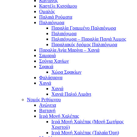
Κάντανος
Καστέλι Κισσάμου
Ομαλός
Παλαιά Ρούματα
Παλαιόχωρα
Παραλία Γραμμένο Παλαιόχωρα
Παλαιόχωρα
Παλαιόχωρα – Παραλία Παχιά Άμμος
Παραλιακός δρόμος Παλαιόχωρα
Παραλία Αγία Μαρίνα – Χανιά
Σαμαριά
Σούγια Χανίων
Σφακιά
Χώρα Σφακίων
Φαλάσαρνα
Χανιά
Χανιά
Χανιά Παλιό Λιμάνι
Νομός Ρεθύμνου
Ανώγεια
Βισταγή
Ιερά Μονή Χαλέπας
Ιερά Μονή Χαλέπας (Μονή Σωτήρος
Χριστού)
Ιερά Μονή Χαλέπας (Ταλαία Όρη)