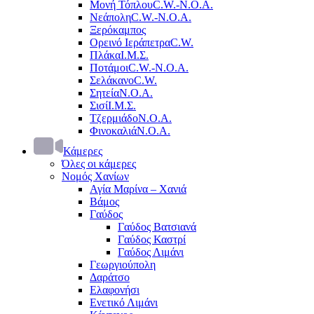
Μονή Τόπλου
C.W.-Ν.Ο.Α.
Νεάπολη
C.W.-Ν.Ο.Α.
Ξερόκαμπος
Ορεινό Ιεράπετρα
C.W.
Πλάκα
Ι.Μ.Σ.
Ποτάμοι
C.W.-Ν.Ο.Α.
Σελάκανο
C.W.
Σητεία
Ν.Ο.Α.
Σισί
Ι.Μ.Σ.
Τζερμιάδο
Ν.Ο.Α.
Φινοκαλιά
Ν.Ο.Α.
Κάμερες
Όλες οι κάμερες
Νομός Χανίων
Αγία Μαρίνα – Χανιά
Βάμος
Γαύδος
Γαύδος Βατσιανά
Γαύδος Καστρί
Γαύδος Λιμάνι
Γεωργιούπολη
Δαράτσο
Ελαφονήσι
Ενετικό Λιμάνι