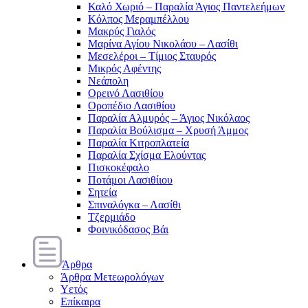
Καλό Χωριό – Παραλία Άγιος Παντελεήμων
Κόλπος Μεραμπέλλου
Μακρύς Γιαλός
Μαρίνα Αγίου Νικολάου – Λασίθι
Μεσελέροι – Τίμιος Σταυρός
Μικρός Αφέντης
Νεάπολη
Ορεινό Λασιθίου
Οροπέδιο Λασιθίου
Παραλία Αλμυρός – Άγιος Νικόλαος
Παραλία Βούλισμα – Χρυσή Άμμος
Παραλία Κιτροπλατεία
Παραλία Σχίσμα Ελούντας
Πισκοκέφαλο
Ποτάμοι Λασιθίιου
Σητεία
Σπιναλόγκα – Λασίθι
Τζερμιάδο
Φοινικόδασος Βάι
Άρθρα
Άρθρα Μετεωρολόγων
Υετός
Επίκαιρα