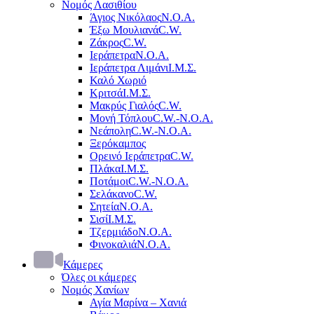
Νομός Λασιθίου
Άγιος Νικόλαος
Ν.Ο.Α.
Έξω Μουλιανά
C.W.
Ζάκρος
C.W.
Ιεράπετρα
Ν.Ο.Α.
Ιεράπετρα Λιμάνι
Ι.Μ.Σ.
Καλό Χωριό
Κριτσά
Ι.Μ.Σ.
Μακρύς Γιαλός
C.W.
Μονή Τόπλου
C.W.-Ν.Ο.Α.
Νεάπολη
C.W.-Ν.Ο.Α.
Ξερόκαμπος
Ορεινό Ιεράπετρα
C.W.
Πλάκα
Ι.Μ.Σ.
Ποτάμοι
C.W.-Ν.Ο.Α.
Σελάκανο
C.W.
Σητεία
Ν.Ο.Α.
Σισί
Ι.Μ.Σ.
Τζερμιάδο
Ν.Ο.Α.
Φινοκαλιά
Ν.Ο.Α.
Κάμερες
Όλες οι κάμερες
Νομός Χανίων
Αγία Μαρίνα – Χανιά