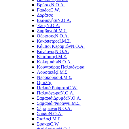
Βρύσες
Ν.Ο.Α.
Γαύδος
C.W.
Δαράτσο
Ελαφονήσι
Ν.Ο.Α.
Έλος
Ν.Ο.Α.
Ζυμβαγού
Ι.Μ.Σ.
Θέρισσος
Ν.Ο.Α.
Κακόπετρος
Ι.Μ.Σ.
Κάμποι Κεραμιών
Ν.Ο.Α.
Κάνδανος
Ν.Ο.Α.
Κίσσαμος
Ι.Μ.Σ.
Κολυμπάρι
Ν.Ο.Α.
Κουντούρας Παλαιόχωρα
Λουσακιές
Ι.Μ.Σ.
Νεροκούρου
Ι.Μ.Σ.
Ομαλός
Παλαιά Ρούματα
C.W.
Παλαιόχωρα
Ν.Ο.Α.
Σαμαριά Δρυμός
Ν.Ο.Α.
Σαμαριά Φαράγγι
Ι.Μ.Σ.
Σέμπρωνας
Ν.Ο.Α.
Σούδα
Ν.Ο.Α.
Σταλός
Ι.Μ.Σ.
Σφακιά
C.W.