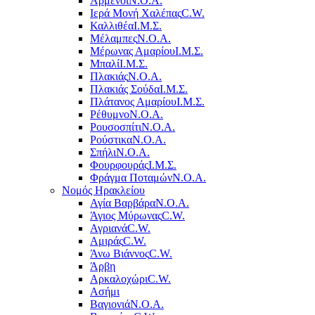
Αρμένοι
Ν.Ο.Α.
Ιερά Μονή Χαλέπας
C.W.
Καλλιθέα
Ι.Μ.Σ.
Μέλαμπες
Ν.Ο.Α.
Μέρωνας Αμαρίου
Ι.Μ.Σ.
Μπαλί
Ι.Μ.Σ.
Πλακιάς
Ν.Ο.Α.
Πλακιάς Σούδα
Ι.Μ.Σ.
Πλάτανος Αμαρίου
Ι.Μ.Σ.
Ρέθυμνο
Ν.Ο.Α.
Ρουσοσπίτι
Ν.Ο.Α.
Ρούστικα
Ν.Ο.Α.
Σπήλι
Ν.Ο.Α.
Φουρφουράς
Ι.Μ.Σ.
Φράγμα Ποταμών
Ν.Ο.Α.
Νομός Ηρακλείου
Αγία Βαρβάρα
Ν.Ο.Α.
Άγιος Μύρωνας
C.W.
Αγριανά
C.W.
Αμιράς
C.W.
Άνω Βιάννος
C.W.
Άρβη
Αρκαλοχώρι
C.W.
Ασήμι
Βαγιονιά
Ν.Ο.Α.