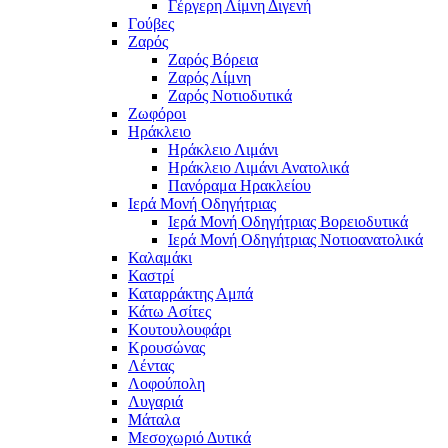
Γέργερη Λίμνη Διγενή
Γούβες
Ζαρός
Ζαρός Βόρεια
Ζαρός Λίμνη
Ζαρός Νοτιοδυτικά
Ζωφόροι
Ηράκλειο
Ηράκλειο Λιμάνι
Ηράκλειο Λιμάνι Ανατολικά
Πανόραμα Ηρακλείου
Ιερά Μονή Οδηγήτριας
Ιερά Μονή Οδηγήτριας Βορειοδυτικά
Ιερά Μονή Οδηγήτριας Νοτιοανατολικά
Καλαμάκι
Καστρί
Καταρράκτης Αμπά
Κάτω Ασίτες
Κουτουλουφάρι
Κρουσώνας
Λέντας
Λοφούπολη
Λυγαριά
Μάταλα
Μεσοχωριό Δυτικά