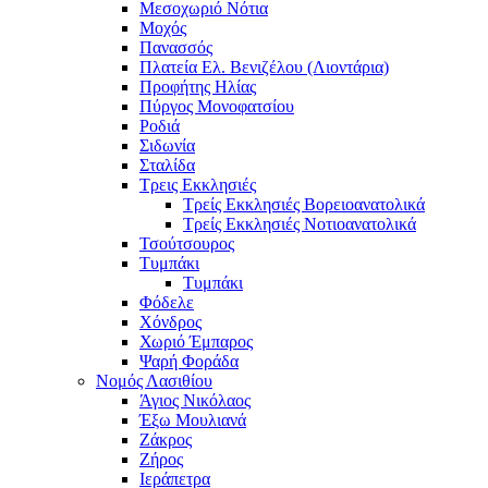
Μεσοχωριό Νότια
Μοχός
Πανασσός
Πλατεία Ελ. Βενιζέλου (Λιοντάρια)
Προφήτης Ηλίας
Πύργος Μονοφατσίου
Ροδιά
Σιδωνία
Σταλίδα
Τρεις Εκκλησιές
Τρείς Εκκλησιές Βορειοανατολικά
Τρείς Εκκλησιές Νοτιοανατολικά
Τσούτσουρος
Τυμπάκι
Τυμπάκι
Φόδελε
Χόνδρος
Χωριό Έμπαρος
Ψαρή Φοράδα
Νομός Λασιθίου
Άγιος Νικόλαος
Έξω Μουλιανά
Ζάκρος
Ζήρος
Ιεράπετρα