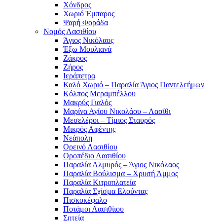
Χόνδρος
Χωριό Έμπαρος
Ψαρή Φοράδα
Νομός Λασιθίου
Άγιος Νικόλαος
Έξω Μουλιανά
Ζάκρος
Ζήρος
Ιεράπετρα
Καλό Χωριό – Παραλία Άγιος Παντελεήμων
Κόλπος Μεραμπέλλου
Μακρύς Γιαλός
Μαρίνα Αγίου Νικολάου – Λασίθι
Μεσελέροι – Τίμιος Σταυρός
Μικρός Αφέντης
Νεάπολη
Ορεινό Λασιθίου
Οροπέδιο Λασιθίου
Παραλία Αλμυρός – Άγιος Νικόλαος
Παραλία Βούλισμα – Χρυσή Άμμος
Παραλία Κιτροπλατεία
Παραλία Σχίσμα Ελούντας
Πισκοκέφαλο
Ποτάμοι Λασιθίιου
Σητεία