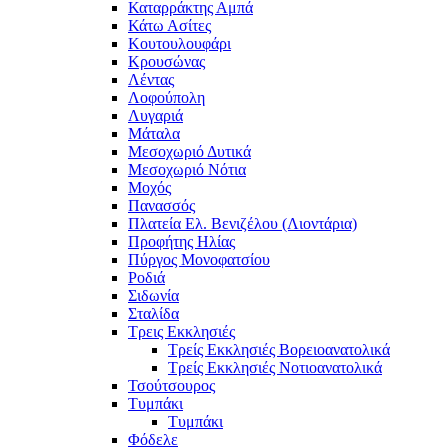
Καταρράκτης Αμπά
Κάτω Ασίτες
Κουτουλουφάρι
Κρουσώνας
Λέντας
Λοφούπολη
Λυγαριά
Μάταλα
Μεσοχωριό Δυτικά
Μεσοχωριό Νότια
Μοχός
Πανασσός
Πλατεία Ελ. Βενιζέλου (Λιοντάρια)
Προφήτης Ηλίας
Πύργος Μονοφατσίου
Ροδιά
Σιδωνία
Σταλίδα
Τρεις Εκκλησιές
Τρείς Εκκλησιές Βορειοανατολικά
Τρείς Εκκλησιές Νοτιοανατολικά
Τσούτσουρος
Τυμπάκι
Τυμπάκι
Φόδελε