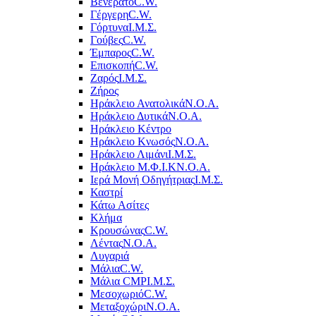
Βενεράτο
C.W.
Γέργερη
C.W.
Γόρτυνα
Ι.Μ.Σ.
Γούβες
C.W.
Έμπαρος
C.W.
Επισκοπή
C.W.
Ζαρός
Ι.Μ.Σ.
Ζήρος
Ηράκλειο Ανατολικά
Ν.Ο.Α.
Ηράκλειο Δυτικά
Ν.Ο.Α.
Ηράκλειο Κέντρο
Ηράκλειο Κνωσός
Ν.Ο.Α.
Ηράκλειο Λιμάνι
Ι.Μ.Σ.
Ηράκλειο Μ.Φ.Ι.Κ
Ν.Ο.Α.
Ιερά Μονή Οδηγήτριας
Ι.Μ.Σ.
Καστρί
Κάτω Ασίτες
Κλήμα
Κρουσώνας
C.W.
Λέντας
Ν.Ο.Α.
Λυγαριά
Μάλια
C.W.
Μάλια CMP
Ι.Μ.Σ.
Μεσοχωριό
C.W.
Μεταξοχώρι
Ν.Ο.Α.