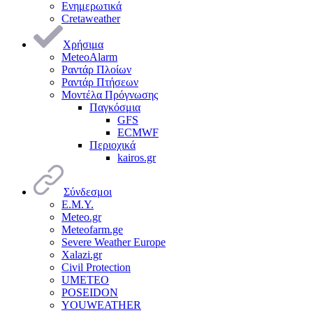
Ενημερωτικά
Cretaweather
Χρήσιμα
MeteoAlarm
Ραντάρ Πλοίων
Ραντάρ Πτήσεων
Μοντέλα Πρόγνωσης
Παγκόσμια
GFS
ECMWF
Περιοχικά
kairos.gr
Σύνδεσμοι
Ε.Μ.Υ.
Meteo.gr
Meteofarm.ge
Severe Weather Europe
Xalazi.gr
Civil Protection
UMETEO
POSEIDON
YOUWEATHER