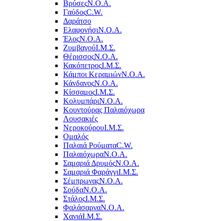
Βρύσες
Ν.Ο.Α.
Γαύδος
C.W.
Δαράτσο
Ελαφονήσι
Ν.Ο.Α.
Έλος
Ν.Ο.Α.
Ζυμβαγού
Ι.Μ.Σ.
Θέρισσος
Ν.Ο.Α.
Κακόπετρος
Ι.Μ.Σ.
Κάμποι Κεραμιών
Ν.Ο.Α.
Κάνδανος
Ν.Ο.Α.
Κίσσαμος
Ι.Μ.Σ.
Κολυμπάρι
Ν.Ο.Α.
Κουντούρας Παλαιόχωρα
Λουσακιές
Νεροκούρου
Ι.Μ.Σ.
Ομαλός
Παλαιά Ρούματα
C.W.
Παλαιόχωρα
Ν.Ο.Α.
Σαμαριά Δρυμός
Ν.Ο.Α.
Σαμαριά Φαράγγι
Ι.Μ.Σ.
Σέμπρωνας
Ν.Ο.Α.
Σούδα
Ν.Ο.Α.
Στάλος
Ι.Μ.Σ.
Φαλάσαρνα
Ν.Ο.Α.
Χανιά
Ι.Μ.Σ.