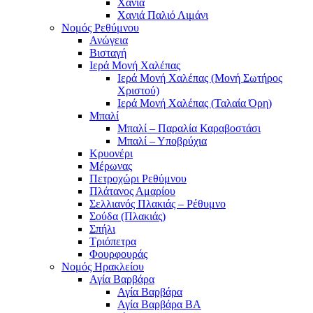
Χανιά
Χανιά Παλιό Λιμάνι
Νομός Ρεθύμνου
Ανώγεια
Βισταγή
Ιερά Μονή Χαλέπας
Ιερά Μονή Χαλέπας (Μονή Σωτήρος
Χριστού)
Ιερά Μονή Χαλέπας (Ταλαία Όρη)
Μπαλί
Μπαλί – Παραλία Καραβοστάσι
Μπαλί – Υποβρύχια
Κρυονέρι
Μέρωνας
Πετροχώρι Ρεθύμνου
Πλάτανος Αμαρίου
Σελλιανός Πλακιάς – Ρέθυμνο
Σούδα (Πλακιάς)
Σπήλι
Τριόπετρα
Φουρφουράς
Νομός Ηρακλείου
Αγία Βαρβάρα
Αγία Βαρβάρα
Αγία Βαρβάρα ΒΑ