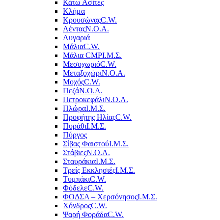
Κάτω Ασίτες
Κλήμα
Κρουσώνας
C.W.
Λέντας
Ν.Ο.Α.
Λυγαριά
Μάλια
C.W.
Μάλια CMP
Ι.Μ.Σ.
Μεσοχωριό
C.W.
Μεταξοχώρι
Ν.Ο.Α.
Μοχός
C.W.
Πεζά
Ν.Ο.Α.
Πετροκεφάλι
Ν.Ο.Α.
Πλώρα
Ι.Μ.Σ.
Προφήτης Ηλίας
C.W.
Πυράθι
Ι.Μ.Σ.
Πύργος
Σίβας Φαιστού
Ι.Μ.Σ.
Στάβιες
Ν.Ο.Α.
Σταυράκια
Ι.Μ.Σ.
Τρείς Εκκλησιές
Ι.Μ.Σ.
Τυμπάκι
C.W.
Φόδελε
C.W.
ΦΟΔΣΑ – Χερσόνησος
Ι.Μ.Σ.
Χόνδρος
C.W.
Ψαρή Φοράδα
C.W.