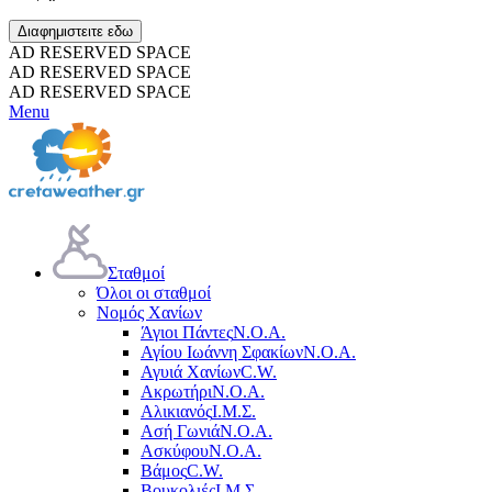
Διαφημιστειτε εδω
AD RESERVED SPACE
AD RESERVED SPACE
AD RESERVED SPACE
Menu
Σταθμοί
Όλοι οι σταθμοί
Νομός Χανίων
Άγιοι Πάντες
Ν.Ο.Α.
Αγίου Ιωάννη Σφακίων
Ν.Ο.Α.
Αγυιά Χανίων
C.W.
Ακρωτήρι
Ν.Ο.Α.
Αλικιανός
Ι.Μ.Σ.
Ασή Γωνιά
Ν.Ο.Α.
Ασκύφου
Ν.Ο.Α.
Βάμος
C.W.
Βουκολιές
Ι.Μ.Σ.