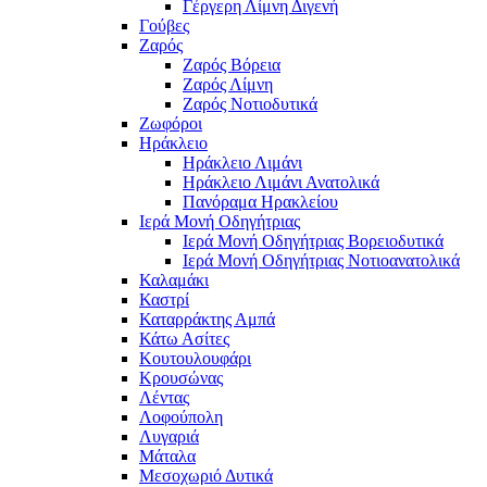
Γέργερη Λίμνη Διγενή
Γούβες
Ζαρός
Ζαρός Βόρεια
Ζαρός Λίμνη
Ζαρός Νοτιοδυτικά
Ζωφόροι
Ηράκλειο
Ηράκλειο Λιμάνι
Ηράκλειο Λιμάνι Ανατολικά
Πανόραμα Ηρακλείου
Ιερά Μονή Οδηγήτριας
Ιερά Μονή Οδηγήτριας Βορειοδυτικά
Ιερά Μονή Οδηγήτριας Νοτιοανατολικά
Καλαμάκι
Καστρί
Καταρράκτης Αμπά
Κάτω Ασίτες
Κουτουλουφάρι
Κρουσώνας
Λέντας
Λοφούπολη
Λυγαριά
Μάταλα
Μεσοχωριό Δυτικά