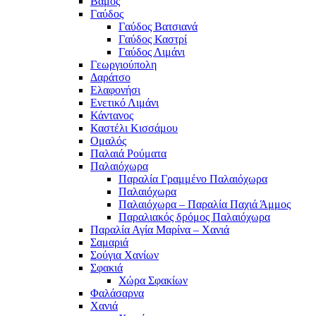
Βάμος
Γαύδος
Γαύδος Βατσιανά
Γαύδος Καστρί
Γαύδος Λιμάνι
Γεωργιούπολη
Δαράτσο
Ελαφονήσι
Ενετικό Λιμάνι
Κάντανος
Καστέλι Κισσάμου
Ομαλός
Παλαιά Ρούματα
Παλαιόχωρα
Παραλία Γραμμένο Παλαιόχωρα
Παλαιόχωρα
Παλαιόχωρα – Παραλία Παχιά Άμμος
Παραλιακός δρόμος Παλαιόχωρα
Παραλία Αγία Μαρίνα – Χανιά
Σαμαριά
Σούγια Χανίων
Σφακιά
Χώρα Σφακίων
Φαλάσαρνα
Χανιά