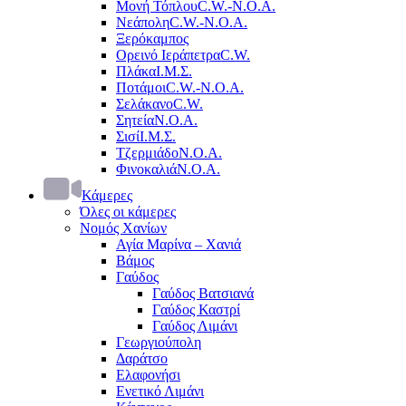
Μονή Τόπλου
C.W.-Ν.Ο.Α.
Νεάπολη
C.W.-Ν.Ο.Α.
Ξερόκαμπος
Ορεινό Ιεράπετρα
C.W.
Πλάκα
Ι.Μ.Σ.
Ποτάμοι
C.W.-Ν.Ο.Α.
Σελάκανο
C.W.
Σητεία
Ν.Ο.Α.
Σισί
Ι.Μ.Σ.
Τζερμιάδο
Ν.Ο.Α.
Φινοκαλιά
Ν.Ο.Α.
Κάμερες
Όλες οι κάμερες
Νομός Χανίων
Αγία Μαρίνα – Χανιά
Βάμος
Γαύδος
Γαύδος Βατσιανά
Γαύδος Καστρί
Γαύδος Λιμάνι
Γεωργιούπολη
Δαράτσο
Ελαφονήσι
Ενετικό Λιμάνι