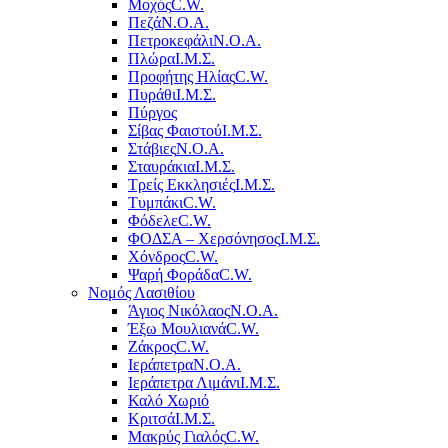
Μοχός
C.W.
Πεζά
Ν.Ο.Α.
Πετροκεφάλι
Ν.Ο.Α.
Πλώρα
Ι.Μ.Σ.
Προφήτης Ηλίας
C.W.
Πυράθι
Ι.Μ.Σ.
Πύργος
Σίβας Φαιστού
Ι.Μ.Σ.
Στάβιες
Ν.Ο.Α.
Σταυράκια
Ι.Μ.Σ.
Τρείς Εκκλησιές
Ι.Μ.Σ.
Τυμπάκι
C.W.
Φόδελε
C.W.
ΦΟΔΣΑ – Χερσόνησος
Ι.Μ.Σ.
Χόνδρος
C.W.
Ψαρή Φοράδα
C.W.
Νομός Λασιθίου
Άγιος Νικόλαος
Ν.Ο.Α.
Έξω Μουλιανά
C.W.
Ζάκρος
C.W.
Ιεράπετρα
Ν.Ο.Α.
Ιεράπετρα Λιμάνι
Ι.Μ.Σ.
Καλό Χωριό
Κριτσά
Ι.Μ.Σ.
Μακρύς Γιαλός
C.W.