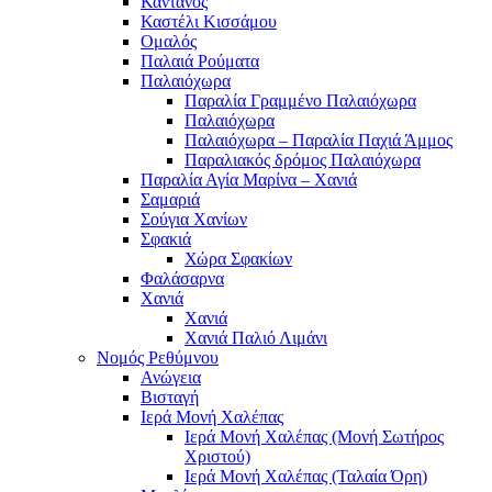
Κάντανος
Καστέλι Κισσάμου
Ομαλός
Παλαιά Ρούματα
Παλαιόχωρα
Παραλία Γραμμένο Παλαιόχωρα
Παλαιόχωρα
Παλαιόχωρα – Παραλία Παχιά Άμμος
Παραλιακός δρόμος Παλαιόχωρα
Παραλία Αγία Μαρίνα – Χανιά
Σαμαριά
Σούγια Χανίων
Σφακιά
Χώρα Σφακίων
Φαλάσαρνα
Χανιά
Χανιά
Χανιά Παλιό Λιμάνι
Νομός Ρεθύμνου
Ανώγεια
Βισταγή
Ιερά Μονή Χαλέπας
Ιερά Μονή Χαλέπας (Μονή Σωτήρος
Χριστού)
Ιερά Μονή Χαλέπας (Ταλαία Όρη)