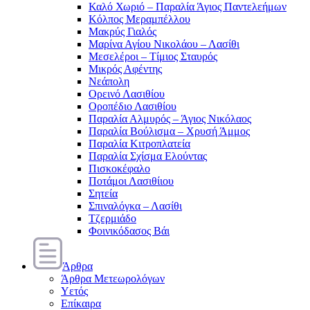
Καλό Χωριό – Παραλία Άγιος Παντελεήμων
Κόλπος Μεραμπέλλου
Μακρύς Γιαλός
Μαρίνα Αγίου Νικολάου – Λασίθι
Μεσελέροι – Τίμιος Σταυρός
Μικρός Αφέντης
Νεάπολη
Ορεινό Λασιθίου
Οροπέδιο Λασιθίου
Παραλία Αλμυρός – Άγιος Νικόλαος
Παραλία Βούλισμα – Χρυσή Άμμος
Παραλία Κιτροπλατεία
Παραλία Σχίσμα Ελούντας
Πισκοκέφαλο
Ποτάμοι Λασιθίιου
Σητεία
Σπιναλόγκα – Λασίθι
Τζερμιάδο
Φοινικόδασος Βάι
Άρθρα
Άρθρα Μετεωρολόγων
Υετός
Επίκαιρα