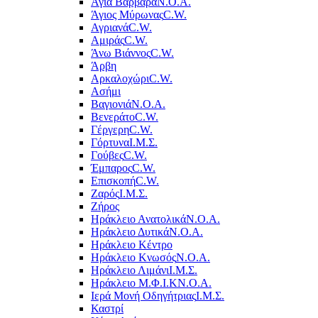
Αγία Βαρβάρα
Ν.Ο.Α.
Άγιος Μύρωνας
C.W.
Αγριανά
C.W.
Αμιράς
C.W.
Άνω Βιάννος
C.W.
Άρβη
Αρκαλοχώρι
C.W.
Ασήμι
Βαγιονιά
Ν.Ο.Α.
Βενεράτο
C.W.
Γέργερη
C.W.
Γόρτυνα
Ι.Μ.Σ.
Γούβες
C.W.
Έμπαρος
C.W.
Επισκοπή
C.W.
Ζαρός
Ι.Μ.Σ.
Ζήρος
Ηράκλειο Ανατολικά
Ν.Ο.Α.
Ηράκλειο Δυτικά
Ν.Ο.Α.
Ηράκλειο Κέντρο
Ηράκλειο Κνωσός
Ν.Ο.Α.
Ηράκλειο Λιμάνι
Ι.Μ.Σ.
Ηράκλειο Μ.Φ.Ι.Κ
Ν.Ο.Α.
Ιερά Μονή Οδηγήτριας
Ι.Μ.Σ.
Καστρί