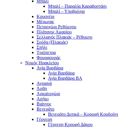
Μπαλί
Μπαλί – Παραλία Καραβοστάσι
Μπαλί – Υποβρύχια
Κρυονέρι
Μέρωνας
Πετροχώρι Ρεθύμνου
Πλάτανος Αμαρίου
Σελλιανός Πλακιάς – Ρέθυμνο
Σούδα (Πλακιάς)
Σπήλι
Τριόπετρα
Φουρφουράς
Νομός Ηρακλείου
Αγία Βαρβάρα
Αγία Βαρβάρα
Αγία Βαρβάρα ΒΑ
Αγριανά
Άρβη
Αρκαλοχώρι
Ασήμι
Βιάννος
Βενεράτο
Βενεράτο Δυτικά – Κορυφή Κουδούνι
Γέργερη
Γέργερη Κορυφή Δάρου