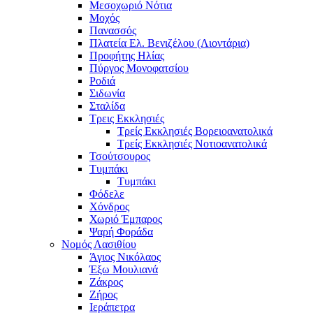
Μεσοχωριό Νότια
Μοχός
Πανασσός
Πλατεία Ελ. Βενιζέλου (Λιοντάρια)
Προφήτης Ηλίας
Πύργος Μονοφατσίου
Ροδιά
Σιδωνία
Σταλίδα
Τρεις Εκκλησιές
Τρείς Εκκλησιές Βορειοανατολικά
Τρείς Εκκλησιές Νοτιοανατολικά
Τσούτσουρος
Τυμπάκι
Τυμπάκι
Φόδελε
Χόνδρος
Χωριό Έμπαρος
Ψαρή Φοράδα
Νομός Λασιθίου
Άγιος Νικόλαος
Έξω Μουλιανά
Ζάκρος
Ζήρος
Ιεράπετρα