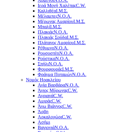
Αρμένοι
Ν.Ο.Α.
Ιερά Μονή Χαλέπας
C.W.
Καλλιθέα
Ι.Μ.Σ.
Μέλαμπες
Ν.Ο.Α.
Μέρωνας Αμαρίου
Ι.Μ.Σ.
Μπαλί
Ι.Μ.Σ.
Πλακιάς
Ν.Ο.Α.
Πλακιάς Σούδα
Ι.Μ.Σ.
Πλάτανος Αμαρίου
Ι.Μ.Σ.
Ρέθυμνο
Ν.Ο.Α.
Ρουσοσπίτι
Ν.Ο.Α.
Ρούστικα
Ν.Ο.Α.
Σπήλι
Ν.Ο.Α.
Φουρφουράς
Ι.Μ.Σ.
Φράγμα Ποταμών
Ν.Ο.Α.
Νομός Ηρακλείου
Αγία Βαρβάρα
Ν.Ο.Α.
Άγιος Μύρωνας
C.W.
Αγριανά
C.W.
Αμιράς
C.W.
Άνω Βιάννος
C.W.
Άρβη
Αρκαλοχώρι
C.W.
Ασήμι
Βαγιονιά
Ν.Ο.Α.