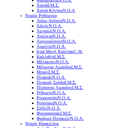
Φαλάσαρνα
Ν.Ο.Α.
Χανιά
Ι.Μ.Σ.
Χανιά Κέντρο
N.O.A
Νομός Ρεθύμνου
Αγίου Ανδρέα
Ν.Ο.Α.
Άδελε
Ν.Ο.Α.
Άμνατος
Ν.Ο.Α.
Ανώγεια
Ν.Ο.Α.
Αργυρούπολη
Ν.Ο.Α.
Αρμένοι
Ν.Ο.Α.
Ιερά Μονή Χαλέπας
C.W.
Καλλιθέα
Ι.Μ.Σ.
Μέλαμπες
Ν.Ο.Α.
Μέρωνας Αμαρίου
Ι.Μ.Σ.
Μπαλί
Ι.Μ.Σ.
Πλακιάς
Ν.Ο.Α.
Πλακιάς Σούδα
Ι.Μ.Σ.
Πλάτανος Αμαρίου
Ι.Μ.Σ.
Ρέθυμνο
Ν.Ο.Α.
Ρουσοσπίτι
Ν.Ο.Α.
Ρούστικα
Ν.Ο.Α.
Σπήλι
Ν.Ο.Α.
Φουρφουράς
Ι.Μ.Σ.
Φράγμα Ποταμών
Ν.Ο.Α.
Νομός Ηρακλείου