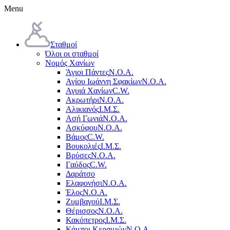
Menu
Σταθμοί
Όλοι οι σταθμοί
Νομός Χανίων
Άγιοι Πάντες
Ν.Ο.Α.
Αγίου Ιωάννη Σφακίων
Ν.Ο.Α.
Αγυιά Χανίων
C.W.
Ακρωτήρι
Ν.Ο.Α.
Αλικιανός
Ι.Μ.Σ.
Ασή Γωνιά
Ν.Ο.Α.
Ασκύφου
Ν.Ο.Α.
Βάμος
C.W.
Βουκολιές
Ι.Μ.Σ.
Βρύσες
Ν.Ο.Α.
Γαύδος
C.W.
Δαράτσο
Ελαφονήσι
Ν.Ο.Α.
Έλος
Ν.Ο.Α.
Ζυμβαγού
Ι.Μ.Σ.
Θέρισσος
Ν.Ο.Α.
Κακόπετρος
Ι.Μ.Σ.
Κάμποι Κεραμιών
Ν.Ο.Α.