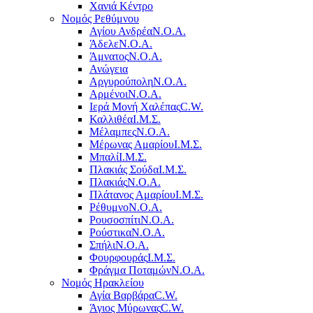
Χανιά Κέντρο
Νομός Ρεθύμνου
Αγίου Ανδρέα
Ν.Ο.Α.
Άδελε
Ν.Ο.Α.
Άμνατος
Ν.Ο.Α.
Ανώγεια
Αργυρούπολη
Ν.Ο.Α.
Αρμένοι
Ν.Ο.Α.
Ιερά Μονή Χαλέπας
C.W.
Καλλιθέα
Ι.Μ.Σ.
Μέλαμπες
Ν.Ο.Α.
Μέρωνας Αμαρίου
Ι.Μ.Σ.
Μπαλί
Ι.Μ.Σ.
Πλακιάς Σούδα
Ι.Μ.Σ.
Πλακιάς
Ν.Ο.Α.
Πλάτανος Αμαρίου
Ι.Μ.Σ.
Ρέθυμνο
Ν.Ο.Α.
Ρουσοσπίτι
Ν.Ο.Α.
Ρούστικα
Ν.Ο.Α.
Σπήλι
Ν.Ο.Α.
Φουρφουράς
Ι.Μ.Σ.
Φράγμα Ποταμών
Ν.Ο.Α.
Νομός Ηρακλείου
Αγία Βαρβάρα
C.W.
Άγιος Μύρωνας
C.W.