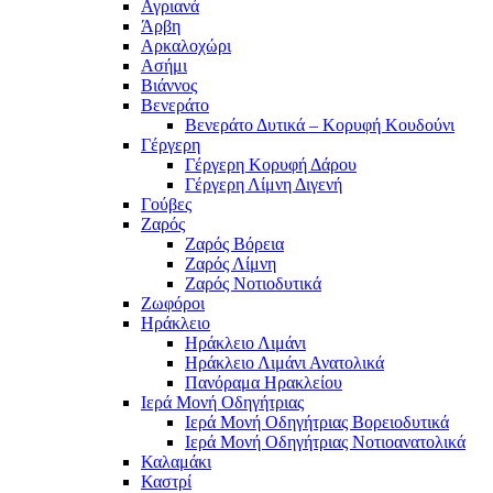
Αγριανά
Άρβη
Αρκαλοχώρι
Ασήμι
Βιάννος
Βενεράτο
Βενεράτο Δυτικά – Κορυφή Κουδούνι
Γέργερη
Γέργερη Κορυφή Δάρου
Γέργερη Λίμνη Διγενή
Γούβες
Ζαρός
Ζαρός Βόρεια
Ζαρός Λίμνη
Ζαρός Νοτιοδυτικά
Ζωφόροι
Ηράκλειο
Ηράκλειο Λιμάνι
Ηράκλειο Λιμάνι Ανατολικά
Πανόραμα Ηρακλείου
Ιερά Μονή Οδηγήτριας
Ιερά Μονή Οδηγήτριας Βορειοδυτικά
Ιερά Μονή Οδηγήτριας Νοτιοανατολικά
Καλαμάκι
Καστρί