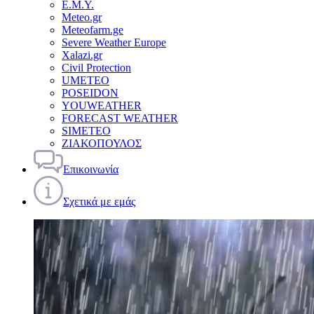
Ε.Μ.Υ.
Meteo.gr
Meteofarm.ge
Severe Weather Europe
Xalazi.gr
Civil Protection
UMETEO
POSEIDON
YOUWEATHER
FORECAST WEATHER
SIMETEO
ΖΙΑΚΟΠΟΥΛΟΣ
Επικοινωνία
Σχετικά με εμάς