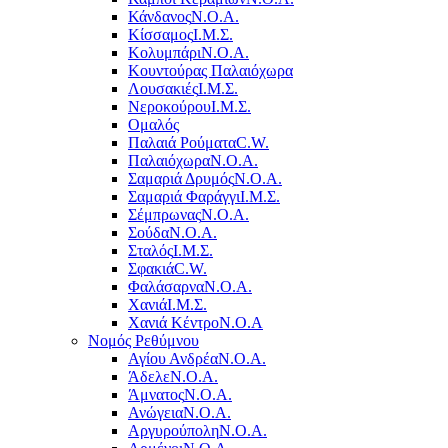
Κάνδανος
Ν.Ο.Α.
Κίσσαμος
Ι.Μ.Σ.
Κολυμπάρι
Ν.Ο.Α.
Κουντούρας Παλαιόχωρα
Λουσακιές
Ι.Μ.Σ.
Νεροκούρου
Ι.Μ.Σ.
Ομαλός
Παλαιά Ρούματα
C.W.
Παλαιόχωρα
Ν.Ο.Α.
Σαμαριά Δρυμός
Ν.Ο.Α.
Σαμαριά Φαράγγι
Ι.Μ.Σ.
Σέμπρωνας
Ν.Ο.Α.
Σούδα
Ν.Ο.Α.
Σταλός
Ι.Μ.Σ.
Σφακιά
C.W.
Φαλάσαρνα
Ν.Ο.Α.
Χανιά
Ι.Μ.Σ.
Χανιά Κέντρο
N.O.A
Νομός Ρεθύμνου
Αγίου Ανδρέα
Ν.Ο.Α.
Άδελε
Ν.Ο.Α.
Άμνατος
Ν.Ο.Α.
Ανώγεια
Ν.Ο.Α.
Αργυρούπολη
Ν.Ο.Α.