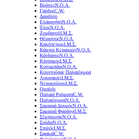
Βρύσες
Ν.Ο.Α.
Γαύδος
C.W.
Δαράτσο
Ελαφονήσι
Ν.Ο.Α.
Έλος
Ν.Ο.Α.
Ζυμβαγού
Ι.Μ.Σ.
Θέρισσος
Ν.Ο.Α.
Κακόπετρος
Ι.Μ.Σ.
Κάμποι Κεραμιών
Ν.Ο.Α.
Κάνδανος
Ν.Ο.Α.
Κίσσαμος
Ι.Μ.Σ.
Κολυμπάρι
Ν.Ο.Α.
Κουντούρας Παλαιόχωρα
Λουσακιές
Ι.Μ.Σ.
Νεροκούρου
Ι.Μ.Σ.
Ομαλός
Παλαιά Ρούματα
C.W.
Παλαιόχωρα
Ν.Ο.Α.
Σαμαριά Δρυμός
Ν.Ο.Α.
Σαμαριά Φαράγγι
Ι.Μ.Σ.
Σέμπρωνας
Ν.Ο.Α.
Σούδα
Ν.Ο.Α.
Σταλός
Ι.Μ.Σ.
Σφακιά
C.W.