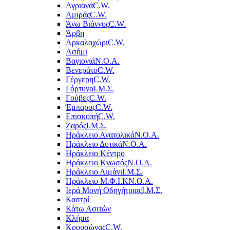
Αγριανά
C.W.
Αμιράς
C.W.
Άνω Βιάννος
C.W.
Άρβη
Αρκαλοχώρι
C.W.
Ασήμι
Βαγιονιά
Ν.Ο.Α.
Βενεράτο
C.W.
Γέργερη
C.W.
Γόρτυνα
Ι.Μ.Σ.
Γούβες
C.W.
Έμπαρος
C.W.
Επισκοπή
C.W.
Ζαρός
Ι.Μ.Σ.
Ηράκλειο Ανατολικά
Ν.Ο.Α.
Ηράκλειο Δυτικά
Ν.Ο.Α.
Ηράκλειο Κέντρο
Ηράκλειο Κνωσός
Ν.Ο.Α.
Ηράκλειο Λιμάνι
Ι.Μ.Σ.
Ηράκλειο Μ.Φ.Ι.Κ
Ν.Ο.Α.
Ιερά Μονή Οδηγήτριας
Ι.Μ.Σ.
Καστρί
Κάτω Ασιτών
Κλήμα
Κρουσώνας
C.W.