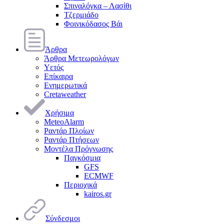
Σπιναλόγκα – Λασίθι
Τζερμιάδο
Φοινικόδασος Βάι
Άρθρα
Άρθρα Μετεωρολόγων
Υετός
Επίκαιρα
Ενημερωτικά
Cretaweather
Χρήσιμα
MeteoAlarm
Ραντάρ Πλοίων
Ραντάρ Πτήσεων
Μοντέλα Πρόγνωσης
Παγκόσμια
GFS
ECMWF
Περιοχικά
kairos.gr
Σύνδεσμοι