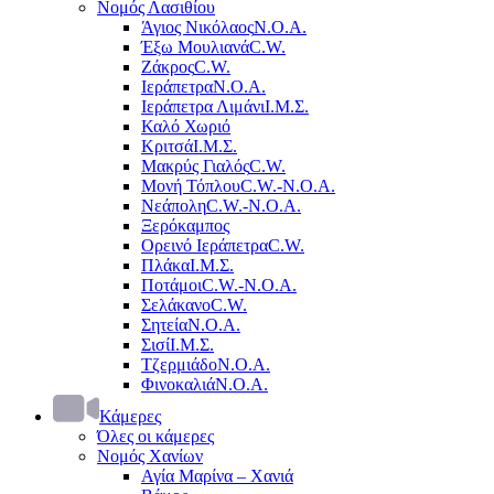
Νομός Λασιθίου
Άγιος Νικόλαος
Ν.Ο.Α.
Έξω Μουλιανά
C.W.
Ζάκρος
C.W.
Ιεράπετρα
Ν.Ο.Α.
Ιεράπετρα Λιμάνι
Ι.Μ.Σ.
Καλό Χωριό
Κριτσά
Ι.Μ.Σ.
Μακρύς Γιαλός
C.W.
Μονή Τόπλου
C.W.-Ν.Ο.Α.
Νεάπολη
C.W.-Ν.Ο.Α.
Ξερόκαμπος
Ορεινό Ιεράπετρα
C.W.
Πλάκα
Ι.Μ.Σ.
Ποτάμοι
C.W.-Ν.Ο.Α.
Σελάκανο
C.W.
Σητεία
Ν.Ο.Α.
Σισί
Ι.Μ.Σ.
Τζερμιάδο
Ν.Ο.Α.
Φινοκαλιά
Ν.Ο.Α.
Κάμερες
Όλες οι κάμερες
Νομός Χανίων
Αγία Μαρίνα – Χανιά