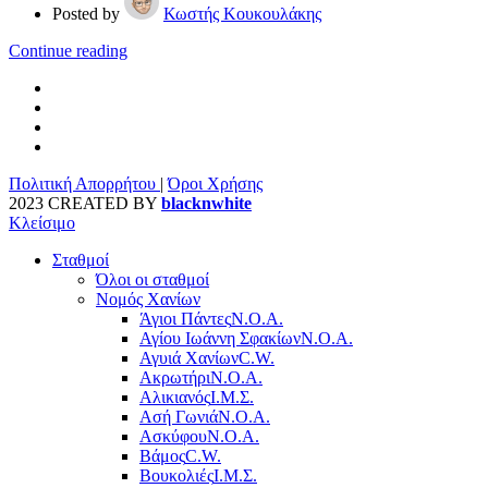
Posted by
Κωστής Κουκουλάκης
Continue reading
Πολιτική Απορρήτου
|
Όροι Χρήσης
2023 CREATED BY
blacknwhite
Κλείσιμο
Σταθμοί
Όλοι οι σταθμοί
Νομός Χανίων
Άγιοι Πάντες
Ν.Ο.Α.
Αγίου Ιωάννη Σφακίων
Ν.Ο.Α.
Αγυιά Χανίων
C.W.
Ακρωτήρι
Ν.Ο.Α.
Αλικιανός
Ι.Μ.Σ.
Ασή Γωνιά
Ν.Ο.Α.
Ασκύφου
Ν.Ο.Α.
Βάμος
C.W.
Βουκολιές
Ι.Μ.Σ.