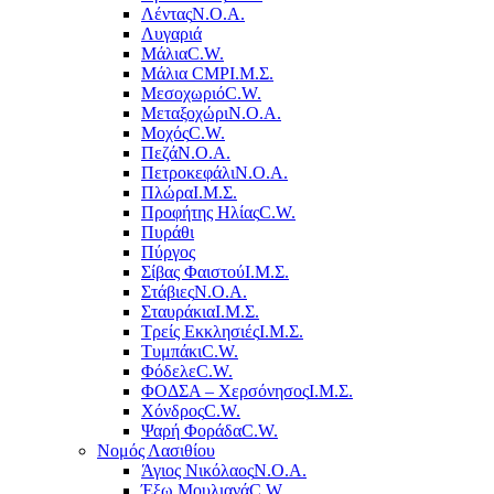
Λέντας
Ν.Ο.Α.
Λυγαριά
Μάλια
C.W.
Μάλια CMP
Ι.Μ.Σ.
Μεσοχωριό
C.W.
Μεταξοχώρι
Ν.Ο.Α.
Μοχός
C.W.
Πεζά
Ν.Ο.Α.
Πετροκεφάλι
Ν.Ο.Α.
Πλώρα
Ι.Μ.Σ.
Προφήτης Ηλίας
C.W.
Πυράθι
Πύργος
Σίβας Φαιστού
Ι.Μ.Σ.
Στάβιες
Ν.Ο.Α.
Σταυράκια
Ι.Μ.Σ.
Τρείς Εκκλησιές
Ι.Μ.Σ.
Τυμπάκι
C.W.
Φόδελε
C.W.
ΦΟΔΣΑ – Χερσόνησος
Ι.Μ.Σ.
Χόνδρος
C.W.
Ψαρή Φοράδα
C.W.
Νομός Λασιθίου
Άγιος Νικόλαος
Ν.Ο.Α.
Έξω Μουλιανά
C.W.