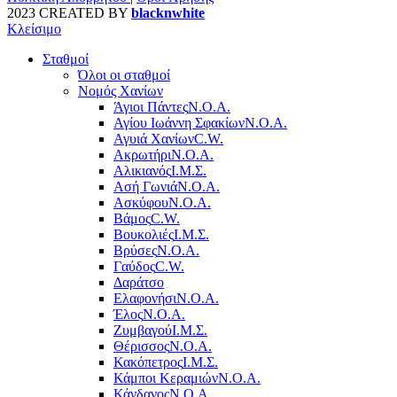
2023 CREATED BY
blacknwhite
Κλείσιμο
Σταθμοί
Όλοι οι σταθμοί
Νομός Χανίων
Άγιοι Πάντες
Ν.Ο.Α.
Αγίου Ιωάννη Σφακίων
Ν.Ο.Α.
Αγυιά Χανίων
C.W.
Ακρωτήρι
Ν.Ο.Α.
Αλικιανός
Ι.Μ.Σ.
Ασή Γωνιά
Ν.Ο.Α.
Ασκύφου
Ν.Ο.Α.
Βάμος
C.W.
Βουκολιές
Ι.Μ.Σ.
Βρύσες
Ν.Ο.Α.
Γαύδος
C.W.
Δαράτσο
Ελαφονήσι
Ν.Ο.Α.
Έλος
Ν.Ο.Α.
Ζυμβαγού
Ι.Μ.Σ.
Θέρισσος
Ν.Ο.Α.
Κακόπετρος
Ι.Μ.Σ.
Κάμποι Κεραμιών
Ν.Ο.Α.
Κάνδανος
Ν.Ο.Α.