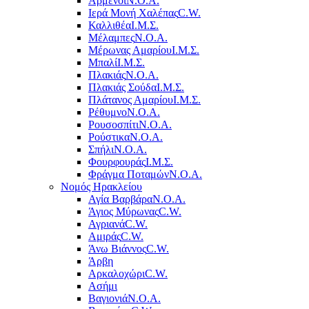
Αρμένοι
Ν.Ο.Α.
Ιερά Μονή Χαλέπας
C.W.
Καλλιθέα
Ι.Μ.Σ.
Μέλαμπες
Ν.Ο.Α.
Μέρωνας Αμαρίου
Ι.Μ.Σ.
Μπαλί
Ι.Μ.Σ.
Πλακιάς
Ν.Ο.Α.
Πλακιάς Σούδα
Ι.Μ.Σ.
Πλάτανος Αμαρίου
Ι.Μ.Σ.
Ρέθυμνο
Ν.Ο.Α.
Ρουσοσπίτι
Ν.Ο.Α.
Ρούστικα
Ν.Ο.Α.
Σπήλι
Ν.Ο.Α.
Φουρφουράς
Ι.Μ.Σ.
Φράγμα Ποταμών
Ν.Ο.Α.
Νομός Ηρακλείου
Αγία Βαρβάρα
Ν.Ο.Α.
Άγιος Μύρωνας
C.W.
Αγριανά
C.W.
Αμιράς
C.W.
Άνω Βιάννος
C.W.
Άρβη
Αρκαλοχώρι
C.W.
Ασήμι
Βαγιονιά
Ν.Ο.Α.