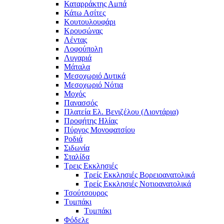
Καταρράκτης Αμπά
Κάτω Ασίτες
Κουτουλουφάρι
Κρουσώνας
Λέντας
Λοφούπολη
Λυγαριά
Μάταλα
Μεσοχωριό Δυτικά
Μεσοχωριό Νότια
Μοχός
Πανασσός
Πλατεία Ελ. Βενιζέλου (Λιοντάρια)
Προφήτης Ηλίας
Πύργος Μονοφατσίου
Ροδιά
Σιδωνία
Σταλίδα
Τρεις Εκκλησιές
Τρείς Εκκλησιές Βορειοανατολικά
Τρείς Εκκλησιές Νοτιοανατολικά
Τσούτσουρος
Τυμπάκι
Τυμπάκι
Φόδελε