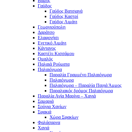
Βάμος
Γαύδος
Γαύδος Βατσιανά
Γαύδος Καστρί
Γαύδος Λιμάνι
Γεωργιούπολη
Δαράτσο
Ελαφονήσι
Ενετικό Λιμάνι
Κάντανος
Καστέλι Κισσάμου
Ομαλός
Παλαιά Ρούματα
Παλαιόχωρα
Παραλία Γραμμένο Παλαιόχωρα
Παλαιόχωρα
Παλαιόχωρα – Παραλία Παχιά Άμμος
Παραλιακός δρόμος Παλαιόχωρα
Παραλία Αγία Μαρίνα – Χανιά
Σαμαριά
Σούγια Χανίων
Σφακιά
Χώρα Σφακίων
Φαλάσαρνα
Χανιά