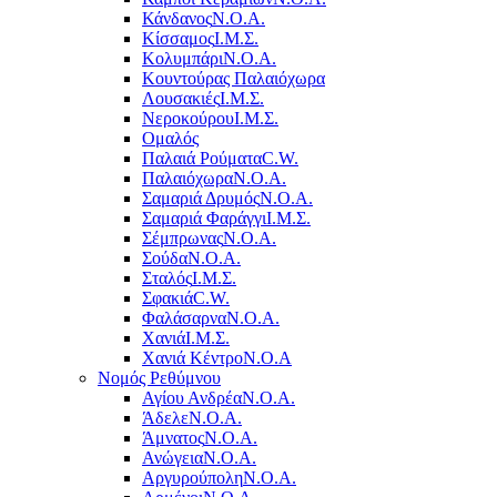
Κάνδανος
Ν.Ο.Α.
Κίσσαμος
Ι.Μ.Σ.
Κολυμπάρι
Ν.Ο.Α.
Κουντούρας Παλαιόχωρα
Λουσακιές
Ι.Μ.Σ.
Νεροκούρου
Ι.Μ.Σ.
Ομαλός
Παλαιά Ρούματα
C.W.
Παλαιόχωρα
Ν.Ο.Α.
Σαμαριά Δρυμός
Ν.Ο.Α.
Σαμαριά Φαράγγι
Ι.Μ.Σ.
Σέμπρωνας
Ν.Ο.Α.
Σούδα
Ν.Ο.Α.
Σταλός
Ι.Μ.Σ.
Σφακιά
C.W.
Φαλάσαρνα
Ν.Ο.Α.
Χανιά
Ι.Μ.Σ.
Χανιά Κέντρο
N.O.A
Νομός Ρεθύμνου
Αγίου Ανδρέα
Ν.Ο.Α.
Άδελε
Ν.Ο.Α.
Άμνατος
Ν.Ο.Α.
Ανώγεια
Ν.Ο.Α.
Αργυρούπολη
Ν.Ο.Α.