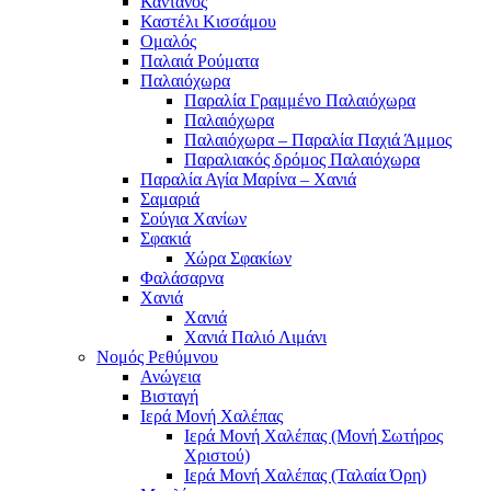
Κάντανος
Καστέλι Κισσάμου
Ομαλός
Παλαιά Ρούματα
Παλαιόχωρα
Παραλία Γραμμένο Παλαιόχωρα
Παλαιόχωρα
Παλαιόχωρα – Παραλία Παχιά Άμμος
Παραλιακός δρόμος Παλαιόχωρα
Παραλία Αγία Μαρίνα – Χανιά
Σαμαριά
Σούγια Χανίων
Σφακιά
Χώρα Σφακίων
Φαλάσαρνα
Χανιά
Χανιά
Χανιά Παλιό Λιμάνι
Νομός Ρεθύμνου
Ανώγεια
Βισταγή
Ιερά Μονή Χαλέπας
Ιερά Μονή Χαλέπας (Μονή Σωτήρος
Χριστού)
Ιερά Μονή Χαλέπας (Ταλαία Όρη)