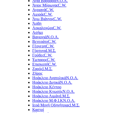
Αγία Βαρβάρα
Ν.Ο.Α.
Άγιος Μύρωνας
C.W.
Αγριανά
C.W.
Αμιράς
C.W.
Άνω Βιάννος
C.W.
Άρβη
Αρκαλοχώρι
C.W.
Ασήμι
Βαγιονιά
Ν.Ο.Α.
Βενεράτο
C.W.
Γέργερη
C.W.
Γόρτυνα
Ι.Μ.Σ.
Γούβες
C.W.
Έμπαρος
C.W.
Επισκοπή
C.W.
Ζαρός
Ι.Μ.Σ.
Ζήρος
Ηράκλειο Ανατολικά
Ν.Ο.Α.
Ηράκλειο Δυτικά
Ν.Ο.Α.
Ηράκλειο Κέντρο
Ηράκλειο Κνωσός
Ν.Ο.Α.
Ηράκλειο Λιμάνι
Ι.Μ.Σ.
Ηράκλειο Μ.Φ.Ι.Κ
Ν.Ο.Α.
Ιερά Μονή Οδηγήτριας
Ι.Μ.Σ.
Καστρί