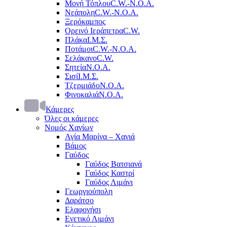
Μονή Τόπλου
C.W.-Ν.Ο.Α.
Νεάπολη
C.W.-Ν.Ο.Α.
Ξερόκαμπος
Ορεινό Ιεράπετρα
C.W.
Πλάκα
Ι.Μ.Σ.
Ποτάμοι
C.W.-Ν.Ο.Α.
Σελάκανο
C.W.
Σητεία
Ν.Ο.Α.
Σισί
Ι.Μ.Σ.
Τζερμιάδο
Ν.Ο.Α.
Φινοκαλιά
Ν.Ο.Α.
Κάμερες
Όλες οι κάμερες
Νομός Χανίων
Αγία Μαρίνα – Χανιά
Βάμος
Γαύδος
Γαύδος Βατσιανά
Γαύδος Καστρί
Γαύδος Λιμάνι
Γεωργιούπολη
Δαράτσο
Ελαφονήσι
Ενετικό Λιμάνι