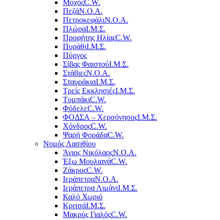
Μοχός
C.W.
Πεζά
Ν.Ο.Α.
Πετροκεφάλι
Ν.Ο.Α.
Πλώρα
Ι.Μ.Σ.
Προφήτης Ηλίας
C.W.
Πυράθι
Ι.Μ.Σ.
Πύργος
Σίβας Φαιστού
Ι.Μ.Σ.
Στάβιες
Ν.Ο.Α.
Σταυράκια
Ι.Μ.Σ.
Τρείς Εκκλησιές
Ι.Μ.Σ.
Τυμπάκι
C.W.
Φόδελε
C.W.
ΦΟΔΣΑ – Χερσόνησος
Ι.Μ.Σ.
Χόνδρος
C.W.
Ψαρή Φοράδα
C.W.
Νομός Λασιθίου
Άγιος Νικόλαος
Ν.Ο.Α.
Έξω Μουλιανά
C.W.
Ζάκρος
C.W.
Ιεράπετρα
Ν.Ο.Α.
Ιεράπετρα Λιμάνι
Ι.Μ.Σ.
Καλό Χωριό
Κριτσά
Ι.Μ.Σ.
Μακρύς Γιαλός
C.W.