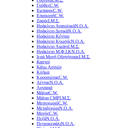
Γόρτυνα
Ι.Μ.Σ.
Γούβες
C.W.
Έμπαρος
C.W.
Επισκοπή
C.W.
Ζαρός
Ι.Μ.Σ.
Ηράκλειο Ανατολικά
Ν.Ο.Α.
Ηράκλειο Δυτικά
Ν.Ο.Α.
Ηράκλειο Κέντρο
Ηράκλειο Κνωσός
Ν.Ο.Α.
Ηράκλειο Λιμάνι
Ι.Μ.Σ.
Ηράκλειο Μ.Φ.Ι.Κ
Ν.Ο.Α.
Ιερά Μονή Οδηγήτριας
Ι.Μ.Σ.
Καστρί
Κάτω Ασιτών
Κλήμα
Κρουσώνας
C.W.
Λέντας
Ν.Ο.Α.
Λυγαριά
Μάλια
C.W.
Μάλια CMP
Ι.Μ.Σ.
Μεσοχωριό
C.W.
Μεταξοχώρι
Ν.Ο.Α.
Μοχός
C.W.
Πεζά
Ν.Ο.Α.
Πετροκεφάλι
Ν.Ο.Α.