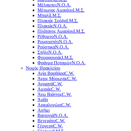
Μέλαμπες
Ν.Ο.Α.
Μέρωνας Αμαρίου
Ι.Μ.Σ.
Μπαλί
Ι.Μ.Σ.
Πλακιάς Σούδα
Ι.Μ.Σ.
Πλακιάς
Ν.Ο.Α.
Πλάτανος Αμαρίου
Ι.Μ.Σ.
Ρέθυμνο
Ν.Ο.Α.
Ρουσοσπίτι
Ν.Ο.Α.
Ρούστικα
Ν.Ο.Α.
Σπήλι
Ν.Ο.Α.
Φουρφουράς
Ι.Μ.Σ.
Φράγμα Ποταμών
Ν.Ο.Α.
Νομός Ηρακλείου
Αγία Βαρβάρα
C.W.
Άγιος Μύρωνας
C.W.
Αγριανά
C.W.
Αμιράς
C.W.
Άνω Βιάννος
C.W.
Άρβη
Αρκαλοχώρι
C.W.
Ασήμι
Βαγιονιά
Ν.Ο.Α.
Βενεράτο
C.W.
Γέργερη
C.W.