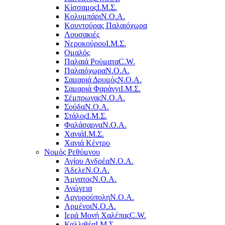
Κίσσαμος
Ι.Μ.Σ.
Κολυμπάρι
Ν.Ο.Α.
Κουντούρας Παλαιόχωρα
Λουσακιές
Νεροκούρου
Ι.Μ.Σ.
Ομαλός
Παλαιά Ρούματα
C.W.
Παλαιόχωρα
Ν.Ο.Α.
Σαμαριά Δρυμός
Ν.Ο.Α.
Σαμαριά Φαράγγι
Ι.Μ.Σ.
Σέμπρωνας
Ν.Ο.Α.
Σούδα
Ν.Ο.Α.
Στάλος
Ι.Μ.Σ.
Φαλάσαρνα
Ν.Ο.Α.
Χανιά
Ι.Μ.Σ.
Χανιά Κέντρο
Νομός Ρεθύμνου
Αγίου Ανδρέα
Ν.Ο.Α.
Άδελε
Ν.Ο.Α.
Άμνατος
Ν.Ο.Α.
Ανώγεια
Αργυρούπολη
Ν.Ο.Α.
Αρμένοι
Ν.Ο.Α.
Ιερά Μονή Χαλέπας
C.W.
Καλλιθέα
Ι.Μ.Σ.