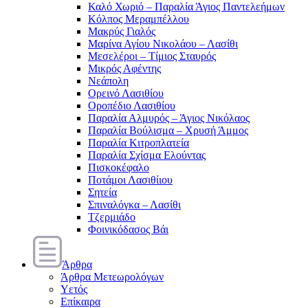
Καλό Χωριό – Παραλία Άγιος Παντελεήμων
Κόλπος Μεραμπέλλου
Μακρύς Γιαλός
Μαρίνα Αγίου Νικολάου – Λασίθι
Μεσελέροι – Τίμιος Σταυρός
Μικρός Αφέντης
Νεάπολη
Ορεινό Λασιθίου
Οροπέδιο Λασιθίου
Παραλία Αλμυρός – Άγιος Νικόλαος
Παραλία Βούλισμα – Χρυσή Άμμος
Παραλία Κιτροπλατεία
Παραλία Σχίσμα Ελούντας
Πισκοκέφαλο
Ποτάμοι Λασιθίιου
Σητεία
Σπιναλόγκα – Λασίθι
Τζερμιάδο
Φοινικόδασος Βάι
Άρθρα
Άρθρα Μετεωρολόγων
Υετός
Επίκαιρα