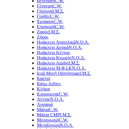
Βενεράτο
C.W.
Γέργερη
C.W.
Γόρτυνα
Ι.Μ.Σ.
Γούβες
C.W.
Έμπαρος
C.W.
Επισκοπή
C.W.
Ζαρός
Ι.Μ.Σ.
Ζήρος
Ηράκλειο Ανατολικά
Ν.Ο.Α.
Ηράκλειο Δυτικά
Ν.Ο.Α.
Ηράκλειο Κέντρο
Ηράκλειο Κνωσός
Ν.Ο.Α.
Ηράκλειο Λιμάνι
Ι.Μ.Σ.
Ηράκλειο Μ.Φ.Ι.Κ
Ν.Ο.Α.
Ιερά Μονή Οδηγήτριας
Ι.Μ.Σ.
Καστρί
Κάτω Ασίτες
Κλήμα
Κρουσώνας
C.W.
Λέντας
Ν.Ο.Α.
Λυγαριά
Μάλια
C.W.
Μάλια CMP
Ι.Μ.Σ.
Μεσοχωριό
C.W.
Μεταξοχώρι
Ν.Ο.Α.