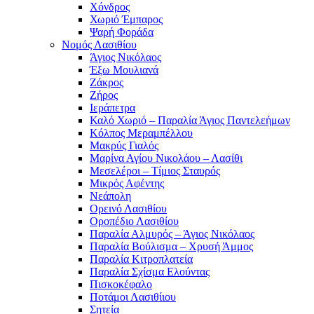
Χόνδρος
Χωριό Έμπαρος
Ψαρή Φοράδα
Νομός Λασιθίου
Άγιος Νικόλαος
Έξω Μουλιανά
Ζάκρος
Ζήρος
Ιεράπετρα
Καλό Χωριό – Παραλία Άγιος Παντελεήμων
Κόλπος Μεραμπέλλου
Μακρύς Γιαλός
Μαρίνα Αγίου Νικολάου – Λασίθι
Μεσελέροι – Τίμιος Σταυρός
Μικρός Αφέντης
Νεάπολη
Ορεινό Λασιθίου
Οροπέδιο Λασιθίου
Παραλία Αλμυρός – Άγιος Νικόλαος
Παραλία Βούλισμα – Χρυσή Άμμος
Παραλία Κιτροπλατεία
Παραλία Σχίσμα Ελούντας
Πισκοκέφαλο
Ποτάμοι Λασιθίιου
Σητεία