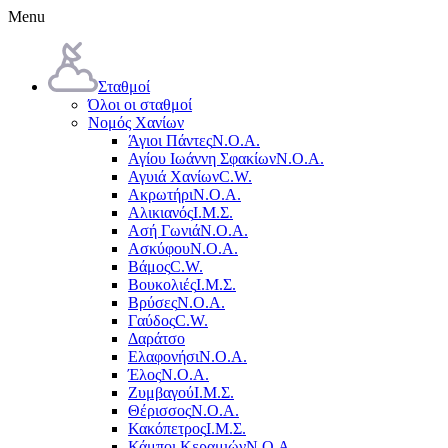
Menu
Σταθμοί
Όλοι οι σταθμοί
Νομός Χανίων
Άγιοι Πάντες
Ν.Ο.Α.
Αγίου Ιωάννη Σφακίων
Ν.Ο.Α.
Αγυιά Χανίων
C.W.
Ακρωτήρι
Ν.Ο.Α.
Αλικιανός
Ι.Μ.Σ.
Ασή Γωνιά
Ν.Ο.Α.
Ασκύφου
Ν.Ο.Α.
Βάμος
C.W.
Βουκολιές
Ι.Μ.Σ.
Βρύσες
Ν.Ο.Α.
Γαύδος
C.W.
Δαράτσο
Ελαφονήσι
Ν.Ο.Α.
Έλος
Ν.Ο.Α.
Ζυμβαγού
Ι.Μ.Σ.
Θέρισσος
Ν.Ο.Α.
Κακόπετρος
Ι.Μ.Σ.
Κάμποι Κεραμιών
Ν.Ο.Α.