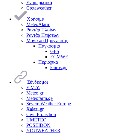
Ενημερωτικά
Cretaweather
Χρήσιμα
MeteoAlarm
Ραντάρ Πλοίων
Ραντάρ Πτήσεων
Μοντέλα Πρόγνωσης
Παγκόσμια
GFS
ECMWF
Περιοχικά
kairos.gr
Σύνδεσμοι
Ε.Μ.Υ.
Meteo.gr
Meteofarm.ge
Severe Weather Europe
Xalazi.gr
Civil Protection
UMETEO
POSEIDON
YOUWEATHER