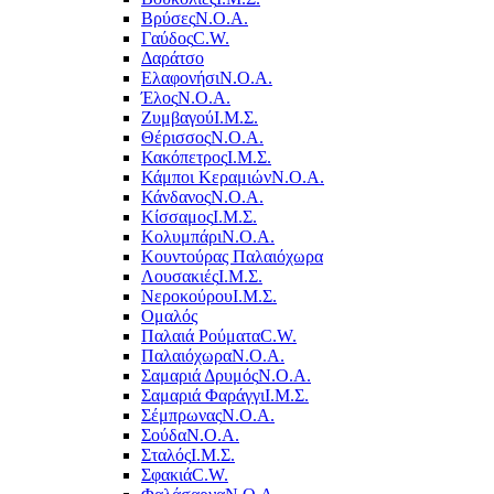
Βρύσες
Ν.Ο.Α.
Γαύδος
C.W.
Δαράτσο
Ελαφονήσι
Ν.Ο.Α.
Έλος
Ν.Ο.Α.
Ζυμβαγού
Ι.Μ.Σ.
Θέρισσος
Ν.Ο.Α.
Κακόπετρος
Ι.Μ.Σ.
Κάμποι Κεραμιών
Ν.Ο.Α.
Κάνδανος
Ν.Ο.Α.
Κίσσαμος
Ι.Μ.Σ.
Κολυμπάρι
Ν.Ο.Α.
Κουντούρας Παλαιόχωρα
Λουσακιές
Ι.Μ.Σ.
Νεροκούρου
Ι.Μ.Σ.
Ομαλός
Παλαιά Ρούματα
C.W.
Παλαιόχωρα
Ν.Ο.Α.
Σαμαριά Δρυμός
Ν.Ο.Α.
Σαμαριά Φαράγγι
Ι.Μ.Σ.
Σέμπρωνας
Ν.Ο.Α.
Σούδα
Ν.Ο.Α.
Σταλός
Ι.Μ.Σ.
Σφακιά
C.W.