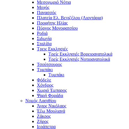
Μεσοχωριό Νότια
Μοχός
Πανασσός
Πλατεία Ελ. Βενιζέλου (Λιοντάρια)
Προφήτης Ηλίας
Πύργος Μονοφατσίου
Ροδιά
Σιδωνία
Σταλίδα
Τρεις Εκκλησιές
Τρείς Εκκλησιές Βορειοανατολικά
Τρείς Εκκλησιές Νοτιοανατολικά
Τσούτσουρος
Τυμπάκι
Τυμπάκι
Φόδελε
Χόνδρος
Χωριό Έμπαρος
Ψαρή Φοράδα
Νομός Λασιθίου
Άγιος Νικόλαος
Έξω Μουλιανά
Ζάκρος
Ζήρος
Ιεράπετρα