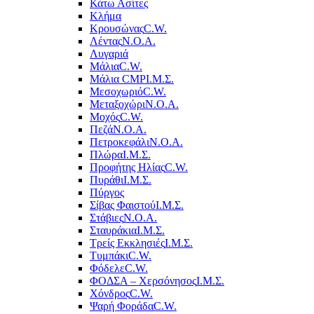
Κάτω Ασίτες
Κλήμα
Κρουσώνας
C.W.
Λέντας
Ν.Ο.Α.
Λυγαριά
Μάλια
C.W.
Μάλια CMP
Ι.Μ.Σ.
Μεσοχωριό
C.W.
Μεταξοχώρι
Ν.Ο.Α.
Μοχός
C.W.
Πεζά
Ν.Ο.Α.
Πετροκεφάλι
Ν.Ο.Α.
Πλώρα
Ι.Μ.Σ.
Προφήτης Ηλίας
C.W.
Πυράθι
Ι.Μ.Σ.
Πύργος
Σίβας Φαιστού
Ι.Μ.Σ.
Στάβιες
Ν.Ο.Α.
Σταυράκια
Ι.Μ.Σ.
Τρείς Εκκλησιές
Ι.Μ.Σ.
Τυμπάκι
C.W.
Φόδελε
C.W.
ΦΟΔΣΑ – Χερσόνησος
Ι.Μ.Σ.
Χόνδρος
C.W.
Ψαρή Φοράδα
C.W.