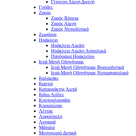
Γέργερη Λίμνη Διγενή
Γούβες
Ζαρός
Ζαρός Βόρεια
Ζαρός Λίμνη
Ζαρός Νοτιοδυτικά
Ζωφόροι
Ηράκλειο
Ηράκλειο Λιμάνι
Ηράκλειο Λιμάνι Ανατολικά
Πανόραμα Ηρακλείου
Ιερά Μονή Οδηγήτριας
Ιερά Μονή Οδηγήτριας Βορειοδυτικά
Ιερά Μονή Οδηγήτριας Νοτιοανατολικά
Καλαμάκι
Καστρί
Καταρράκτης Αμπά
Κάτω Ασίτες
Κουτουλουφάρι
Κρουσώνας
Λέντας
Λοφούπολη
Λυγαριά
Μάταλα
Μεσοχωριό Δυτικά