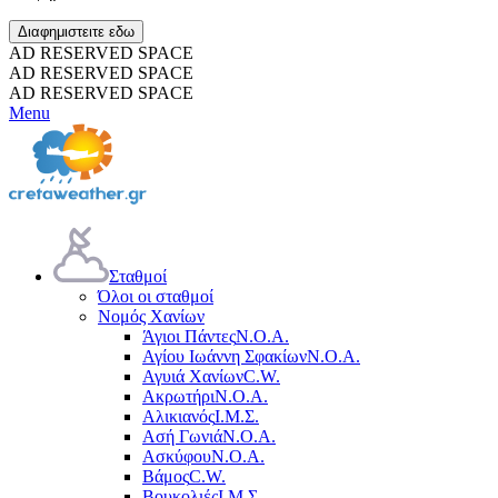
Διαφημιστειτε εδω
AD RESERVED SPACE
AD RESERVED SPACE
AD RESERVED SPACE
Menu
Σταθμοί
Όλοι οι σταθμοί
Νομός Χανίων
Άγιοι Πάντες
Ν.Ο.Α.
Αγίου Ιωάννη Σφακίων
Ν.Ο.Α.
Αγυιά Χανίων
C.W.
Ακρωτήρι
Ν.Ο.Α.
Αλικιανός
Ι.Μ.Σ.
Ασή Γωνιά
Ν.Ο.Α.
Ασκύφου
Ν.Ο.Α.
Βάμος
C.W.
Βουκολιές
Ι.Μ.Σ.