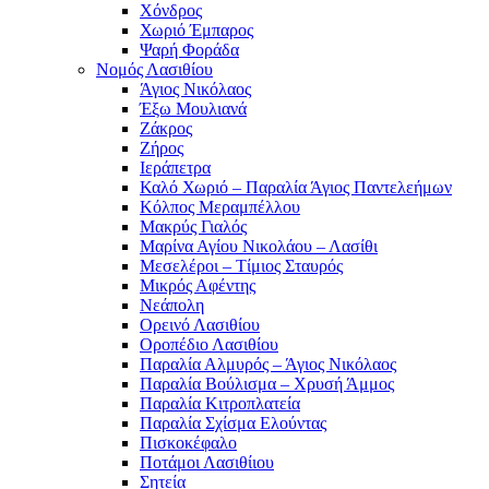
Χόνδρος
Χωριό Έμπαρος
Ψαρή Φοράδα
Νομός Λασιθίου
Άγιος Νικόλαος
Έξω Μουλιανά
Ζάκρος
Ζήρος
Ιεράπετρα
Καλό Χωριό – Παραλία Άγιος Παντελεήμων
Κόλπος Μεραμπέλλου
Μακρύς Γιαλός
Μαρίνα Αγίου Νικολάου – Λασίθι
Μεσελέροι – Τίμιος Σταυρός
Μικρός Αφέντης
Νεάπολη
Ορεινό Λασιθίου
Οροπέδιο Λασιθίου
Παραλία Αλμυρός – Άγιος Νικόλαος
Παραλία Βούλισμα – Χρυσή Άμμος
Παραλία Κιτροπλατεία
Παραλία Σχίσμα Ελούντας
Πισκοκέφαλο
Ποτάμοι Λασιθίιου
Σητεία