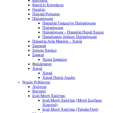
Κάντανος
Καστέλι Κισσάμου
Ομαλός
Παλαιά Ρούματα
Παλαιόχωρα
Παραλία Γραμμένο Παλαιόχωρα
Παλαιόχωρα
Παλαιόχωρα – Παραλία Παχιά Άμμος
Παραλιακός δρόμος Παλαιόχωρα
Παραλία Αγία Μαρίνα – Χανιά
Σαμαριά
Σούγια Χανίων
Σφακιά
Χώρα Σφακίων
Φαλάσαρνα
Χανιά
Χανιά
Χανιά Παλιό Λιμάνι
Νομός Ρεθύμνου
Ανώγεια
Βισταγή
Ιερά Μονή Χαλέπας
Ιερά Μονή Χαλέπας (Μονή Σωτήρος
Χριστού)
Ιερά Μονή Χαλέπας (Ταλαία Όρη)