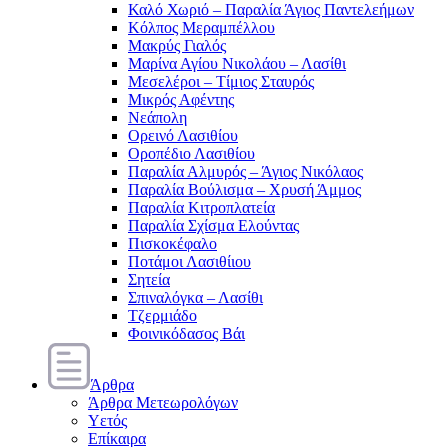
Καλό Χωριό – Παραλία Άγιος Παντελεήμων
Κόλπος Μεραμπέλλου
Μακρύς Γιαλός
Μαρίνα Αγίου Νικολάου – Λασίθι
Μεσελέροι – Τίμιος Σταυρός
Μικρός Αφέντης
Νεάπολη
Ορεινό Λασιθίου
Οροπέδιο Λασιθίου
Παραλία Αλμυρός – Άγιος Νικόλαος
Παραλία Βούλισμα – Χρυσή Άμμος
Παραλία Κιτροπλατεία
Παραλία Σχίσμα Ελούντας
Πισκοκέφαλο
Ποτάμοι Λασιθίιου
Σητεία
Σπιναλόγκα – Λασίθι
Τζερμιάδο
Φοινικόδασος Βάι
Άρθρα
Άρθρα Μετεωρολόγων
Υετός
Επίκαιρα