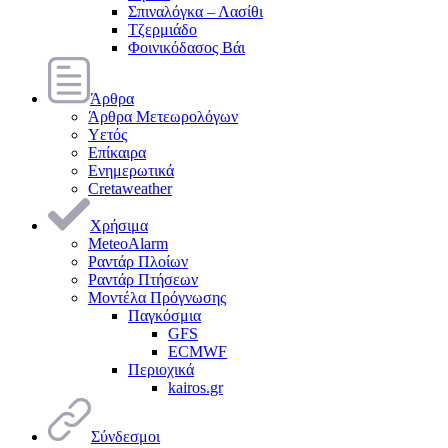
Σπιναλόγκα – Λασίθι
Τζερμιάδο
Φοινικόδασος Βάι
Άρθρα
Άρθρα Μετεωρολόγων
Υετός
Επίκαιρα
Ενημερωτικά
Cretaweather
Χρήσιμα
MeteoAlarm
Ραντάρ Πλοίων
Ραντάρ Πτήσεων
Μοντέλα Πρόγνωσης
Παγκόσμια
GFS
ECMWF
Περιοχικά
kairos.gr
Σύνδεσμοι