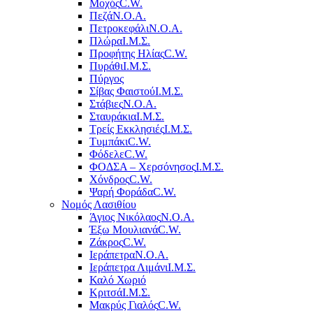
Μοχός
C.W.
Πεζά
Ν.Ο.Α.
Πετροκεφάλι
Ν.Ο.Α.
Πλώρα
Ι.Μ.Σ.
Προφήτης Ηλίας
C.W.
Πυράθι
Ι.Μ.Σ.
Πύργος
Σίβας Φαιστού
Ι.Μ.Σ.
Στάβιες
Ν.Ο.Α.
Σταυράκια
Ι.Μ.Σ.
Τρείς Εκκλησιές
Ι.Μ.Σ.
Τυμπάκι
C.W.
Φόδελε
C.W.
ΦΟΔΣΑ – Χερσόνησος
Ι.Μ.Σ.
Χόνδρος
C.W.
Ψαρή Φοράδα
C.W.
Νομός Λασιθίου
Άγιος Νικόλαος
Ν.Ο.Α.
Έξω Μουλιανά
C.W.
Ζάκρος
C.W.
Ιεράπετρα
Ν.Ο.Α.
Ιεράπετρα Λιμάνι
Ι.Μ.Σ.
Καλό Χωριό
Κριτσά
Ι.Μ.Σ.
Μακρύς Γιαλός
C.W.