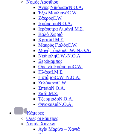
Νομός Λασιθίου
Άγιος Νικόλαος
Ν.Ο.Α.
Έξω Μουλιανά
C.W.
Ζάκρος
C.W.
Ιεράπετρα
Ν.Ο.Α.
Ιεράπετρα Λιμάνι
Ι.Μ.Σ.
Καλό Χωριό
Κριτσά
Ι.Μ.Σ.
Μακρύς Γιαλός
C.W.
Μονή Τόπλου
C.W.-Ν.Ο.Α.
Νεάπολη
C.W.-Ν.Ο.Α.
Ξερόκαμπος
Ορεινό Ιεράπετρα
C.W.
Πλάκα
Ι.Μ.Σ.
Ποτάμοι
C.W.-Ν.Ο.Α.
Σελάκανο
C.W.
Σητεία
Ν.Ο.Α.
Σισί
Ι.Μ.Σ.
Τζερμιάδο
Ν.Ο.Α.
Φινοκαλιά
Ν.Ο.Α.
Κάμερες
Όλες οι κάμερες
Νομός Χανίων
Αγία Μαρίνα – Χανιά