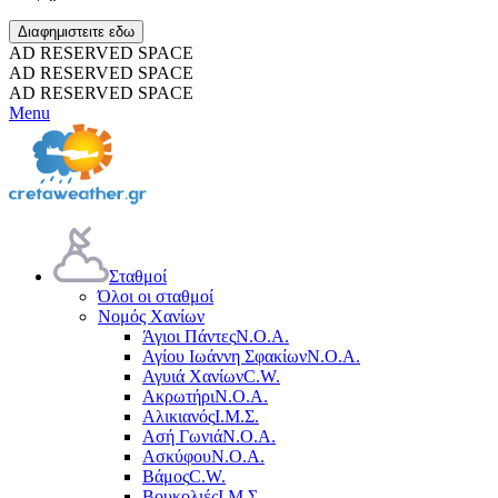
Διαφημιστειτε εδω
AD RESERVED SPACE
AD RESERVED SPACE
AD RESERVED SPACE
Menu
Σταθμοί
Όλοι οι σταθμοί
Νομός Χανίων
Άγιοι Πάντες
Ν.Ο.Α.
Αγίου Ιωάννη Σφακίων
Ν.Ο.Α.
Αγυιά Χανίων
C.W.
Ακρωτήρι
Ν.Ο.Α.
Αλικιανός
Ι.Μ.Σ.
Ασή Γωνιά
Ν.Ο.Α.
Ασκύφου
Ν.Ο.Α.
Βάμος
C.W.
Βουκολιές
Ι.Μ.Σ.