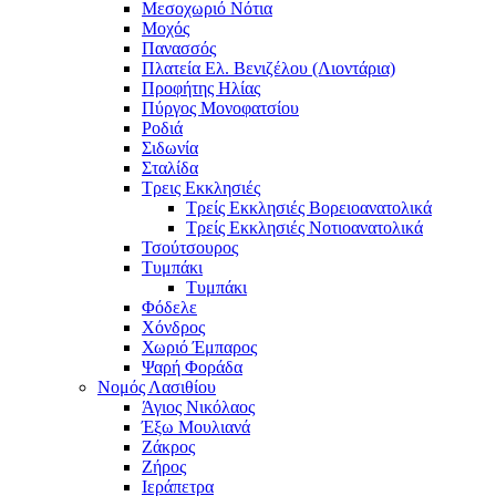
Μεσοχωριό Νότια
Μοχός
Πανασσός
Πλατεία Ελ. Βενιζέλου (Λιοντάρια)
Προφήτης Ηλίας
Πύργος Μονοφατσίου
Ροδιά
Σιδωνία
Σταλίδα
Τρεις Εκκλησιές
Τρείς Εκκλησιές Βορειοανατολικά
Τρείς Εκκλησιές Νοτιοανατολικά
Τσούτσουρος
Τυμπάκι
Τυμπάκι
Φόδελε
Χόνδρος
Χωριό Έμπαρος
Ψαρή Φοράδα
Νομός Λασιθίου
Άγιος Νικόλαος
Έξω Μουλιανά
Ζάκρος
Ζήρος
Ιεράπετρα