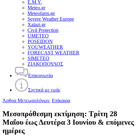
Ε.Μ.Υ.
Meteo.gr
Meteofarm.ge
Severe Weather Europe
Xalazi.gr
Civil Protection
UMETEO
POSEIDON
YOUWEATHER
FORECAST WEATHER
SIMETEO
ΖΙΑΚΟΠΟΥΛΟΣ
Επικοινωνία
Σχετικά με εμάς
Άρθρα Μετεωρολόγων
,
Επίκαιρα
Μεσοπρόθεσμη εκτίμηση: Τρίτη 28
Μαΐου έως Δευτέρα 3 Ιουνίου & επόμενες
ημέρες