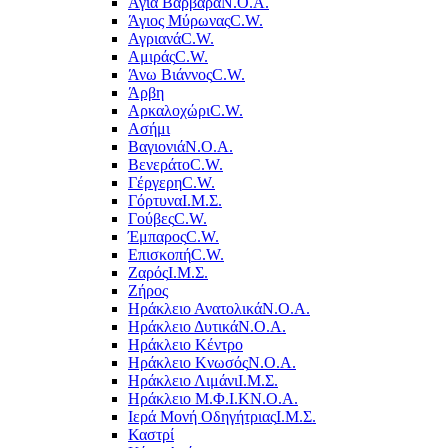
Αγία Βαρβάρα
Ν.Ο.Α.
Άγιος Μύρωνας
C.W.
Αγριανά
C.W.
Αμιράς
C.W.
Άνω Βιάννος
C.W.
Άρβη
Αρκαλοχώρι
C.W.
Ασήμι
Βαγιονιά
Ν.Ο.Α.
Βενεράτο
C.W.
Γέργερη
C.W.
Γόρτυνα
Ι.Μ.Σ.
Γούβες
C.W.
Έμπαρος
C.W.
Επισκοπή
C.W.
Ζαρός
Ι.Μ.Σ.
Ζήρος
Ηράκλειο Ανατολικά
Ν.Ο.Α.
Ηράκλειο Δυτικά
Ν.Ο.Α.
Ηράκλειο Κέντρο
Ηράκλειο Κνωσός
Ν.Ο.Α.
Ηράκλειο Λιμάνι
Ι.Μ.Σ.
Ηράκλειο Μ.Φ.Ι.Κ
Ν.Ο.Α.
Ιερά Μονή Οδηγήτριας
Ι.Μ.Σ.
Καστρί