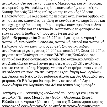
ανατολικά), στα ορεινά τμήματα της Μακεδονίας και στη Ροδόπη,
στα ορεινά της Θεσσαλίας, της βορειοανατολικής, κεντρικής και
δυτικής Στερεάς Ελλάδας καθώς και της κεντρικής / βόρειας
Πελοποννήσου. Σε όλες αυτές τις περιοχές αναμένονται όμβροι και
στη συνέχεια, καταιγίδες, με τάση τα φαινόμενα να επηρεάσουν και
περιοχές χαμηλότερου υψομέτρου κυρίως όσον αφορά τα πεδινά
της Μακεδονίας και τη Θεσσαλία. Κατά τόπους τα φαινόμενα θα
είναι έντονα. Εξασθένησή τους αναμένεται από το
βράδυ.
Θερμοκρασία:
Στου 25-27° οι μέγιστες σε κεντρική /
ανατολική Μακεδονία, Θεσσαλία, ανατολική Στερεά και ανατολική
Πελοπόννησο και κατά τόπους 28-29°. Στα δυτικά πεδινά
αναμένονται μέγιστες στους 24-26° και τοπικά 27°. Στους 22-25° οι
μέγιστες στα Επτάνησα και στους 24-26° στις Κυκλάδες, στο
κεντρικό και βορειοανατολικό Αιγαίο. Στο ανατολικό Αιγαίο και
στα Δωδεκάνησα αναμένονται μέγιστες στους 26-28°, αναλόγως
και στο εσωτερικό της Κρήτης ενώ στα νότια τμήματα του νησιού
θα φτάσουν και τους 29-30°.
Άνεμοι:
Εξασθένηση των βοριάδων
και στροφή σε ΝΑ στο βορειοδυτικό Αιγαίο και στο Θερμαϊκό έως
μέτριους. Οι ΒΔ άνεμοι θα επιμείνουν σε ανατολικό Αιγαίο,
Δωδεκάνησα και Καρπάθιο στα 4-5 και τοπικά έως 6 μποφόρ.
Τετάρτη 29/5:
Αναπτύξεις νεφών από το μεσημερι και μετά σε
ανατολική Ήπειρο, Μακεδονία / Θράκη, Θεσσαλία, Στερεά
Ελλάδα και κεντρικά / βόρεια τμήματα της Πελοποννήσου κυρίως
όσον αφορά ορεινές περιοχές. Σε αυτές τις περιοχές αναμένονται