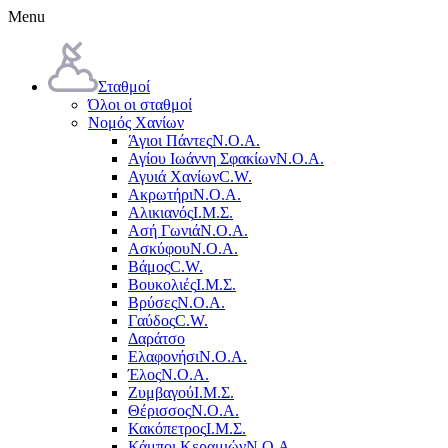
Menu
Σταθμοί
Όλοι οι σταθμοί
Νομός Χανίων
Άγιοι Πάντες
Ν.Ο.Α.
Αγίου Ιωάννη Σφακίων
Ν.Ο.Α.
Αγυιά Χανίων
C.W.
Ακρωτήρι
Ν.Ο.Α.
Αλικιανός
Ι.Μ.Σ.
Ασή Γωνιά
Ν.Ο.Α.
Ασκύφου
Ν.Ο.Α.
Βάμος
C.W.
Βουκολιές
Ι.Μ.Σ.
Βρύσες
Ν.Ο.Α.
Γαύδος
C.W.
Δαράτσο
Ελαφονήσι
Ν.Ο.Α.
Έλος
Ν.Ο.Α.
Ζυμβαγού
Ι.Μ.Σ.
Θέρισσος
Ν.Ο.Α.
Κακόπετρος
Ι.Μ.Σ.
Κάμποι Κεραμιών
Ν.Ο.Α.