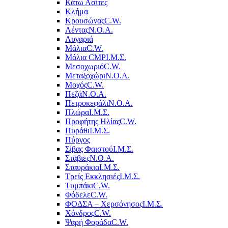
Κάτω Ασίτες
Κλήμα
Κρουσώνας
C.W.
Λέντας
Ν.Ο.Α.
Λυγαριά
Μάλια
C.W.
Μάλια CMP
Ι.Μ.Σ.
Μεσοχωριό
C.W.
Μεταξοχώρι
Ν.Ο.Α.
Μοχός
C.W.
Πεζά
Ν.Ο.Α.
Πετροκεφάλι
Ν.Ο.Α.
Πλώρα
Ι.Μ.Σ.
Προφήτης Ηλίας
C.W.
Πυράθι
Ι.Μ.Σ.
Πύργος
Σίβας Φαιστού
Ι.Μ.Σ.
Στάβιες
Ν.Ο.Α.
Σταυράκια
Ι.Μ.Σ.
Τρείς Εκκλησιές
Ι.Μ.Σ.
Τυμπάκι
C.W.
Φόδελε
C.W.
ΦΟΔΣΑ – Χερσόνησος
Ι.Μ.Σ.
Χόνδρος
C.W.
Ψαρή Φοράδα
C.W.