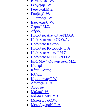
Βενεράτο
C.W.
Γέργερη
C.W.
Γόρτυνα
Ι.Μ.Σ.
Γούβες
C.W.
Έμπαρος
C.W.
Επισκοπή
C.W.
Ζαρός
Ι.Μ.Σ.
Ζήρος
Ηράκλειο Ανατολικά
Ν.Ο.Α.
Ηράκλειο Δυτικά
Ν.Ο.Α.
Ηράκλειο Κέντρο
Ηράκλειο Κνωσός
Ν.Ο.Α.
Ηράκλειο Λιμάνι
Ι.Μ.Σ.
Ηράκλειο Μ.Φ.Ι.Κ
Ν.Ο.Α.
Ιερά Μονή Οδηγήτριας
Ι.Μ.Σ.
Καστρί
Κάτω Ασίτες
Κλήμα
Κρουσώνας
C.W.
Λέντας
Ν.Ο.Α.
Λυγαριά
Μάλια
C.W.
Μάλια CMP
Ι.Μ.Σ.
Μεσοχωριό
C.W.
Μεταξοχώρι
Ν.Ο.Α.