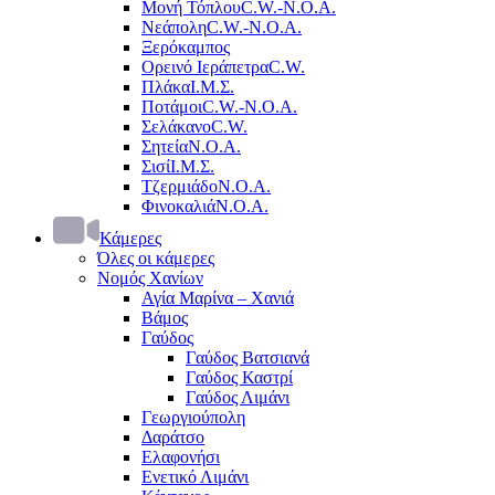
Μονή Τόπλου
C.W.-Ν.Ο.Α.
Νεάπολη
C.W.-Ν.Ο.Α.
Ξερόκαμπος
Ορεινό Ιεράπετρα
C.W.
Πλάκα
Ι.Μ.Σ.
Ποτάμοι
C.W.-Ν.Ο.Α.
Σελάκανο
C.W.
Σητεία
Ν.Ο.Α.
Σισί
Ι.Μ.Σ.
Τζερμιάδο
Ν.Ο.Α.
Φινοκαλιά
Ν.Ο.Α.
Κάμερες
Όλες οι κάμερες
Νομός Χανίων
Αγία Μαρίνα – Χανιά
Βάμος
Γαύδος
Γαύδος Βατσιανά
Γαύδος Καστρί
Γαύδος Λιμάνι
Γεωργιούπολη
Δαράτσο
Ελαφονήσι
Ενετικό Λιμάνι