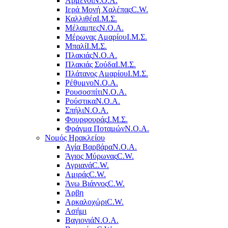
Αρμένοι
Ν.Ο.Α.
Ιερά Μονή Χαλέπας
C.W.
Καλλιθέα
Ι.Μ.Σ.
Μέλαμπες
Ν.Ο.Α.
Μέρωνας Αμαρίου
Ι.Μ.Σ.
Μπαλί
Ι.Μ.Σ.
Πλακιάς
Ν.Ο.Α.
Πλακιάς Σούδα
Ι.Μ.Σ.
Πλάτανος Αμαρίου
Ι.Μ.Σ.
Ρέθυμνο
Ν.Ο.Α.
Ρουσοσπίτι
Ν.Ο.Α.
Ρούστικα
Ν.Ο.Α.
Σπήλι
Ν.Ο.Α.
Φουρφουράς
Ι.Μ.Σ.
Φράγμα Ποταμών
Ν.Ο.Α.
Νομός Ηρακλείου
Αγία Βαρβάρα
Ν.Ο.Α.
Άγιος Μύρωνας
C.W.
Αγριανά
C.W.
Αμιράς
C.W.
Άνω Βιάννος
C.W.
Άρβη
Αρκαλοχώρι
C.W.
Ασήμι
Βαγιονιά
Ν.Ο.Α.