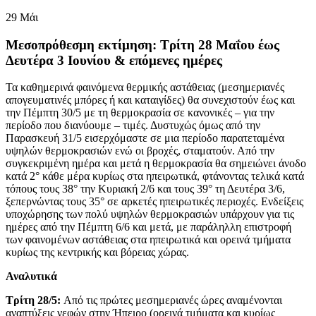
29
Μάι
Μεσοπρόθεσμη εκτίμηση: Τρίτη 28 Μαΐου έως
Δευτέρα 3 Ιουνίου & επόμενες ημέρες
Τα καθημερινά φαινόμενα θερμικής αστάθειας (μεσημεριανές
απογευματινές μπόρες ή και καταιγίδες) θα συνεχιστούν έως και
την Πέμπτη 30/5 με τη θερμοκρασία σε κανονικές – για την
περίοδο που διανύουμε – τιμές. Δυστυχώς όμως από την
Παρασκευή 31/5 εισερχόμαστε σε μια περίοδο παρατεταμένα
υψηλών θερμοκρασιών ενώ οι βροχές, σταματούν. Από την
συγκεκριμένη ημέρα και μετά η θερμοκρασία θα σημειώνει άνοδο
κατά 2° κάθε μέρα κυρίως στα ηπειρωτικά, φτάνοντας τελικά κατά
τόπους τους 38° την Κυριακή 2/6 και τους 39° τη Δευτέρα 3/6,
ξεπερνώντας τους 35° σε αρκετές ηπειρωτικές περιοχές. Ενδείξεις
υποχώρησης των πολύ υψηλών θερμοκρασιών υπάρχουν για τις
ημέρες από την Πέμπτη 6/6 και μετά, με παράληλλη επιστροφή
των φαινομένων αστάθειας στα ηπειρωτικά και ορεινά τμήματα
κυρίως της κεντρικής και βόρειας χώρας.
Αναλυτικά
Τρίτη 28/5:
Από τις πρώτες μεσημεριανές ώρες αναμένονται
αναπτύξεις νεφών στην Ήπειρο (ορεινά τμήματα και κυρίως