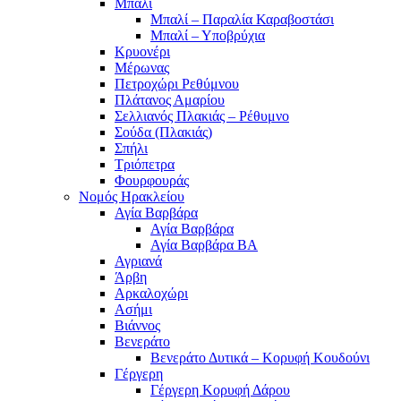
Μπαλί
Μπαλί – Παραλία Καραβοστάσι
Μπαλί – Υποβρύχια
Κρυονέρι
Μέρωνας
Πετροχώρι Ρεθύμνου
Πλάτανος Αμαρίου
Σελλιανός Πλακιάς – Ρέθυμνο
Σούδα (Πλακιάς)
Σπήλι
Τριόπετρα
Φουρφουράς
Νομός Ηρακλείου
Αγία Βαρβάρα
Αγία Βαρβάρα
Αγία Βαρβάρα ΒΑ
Αγριανά
Άρβη
Αρκαλοχώρι
Ασήμι
Βιάννος
Βενεράτο
Βενεράτο Δυτικά – Κορυφή Κουδούνι
Γέργερη
Γέργερη Κορυφή Δάρου