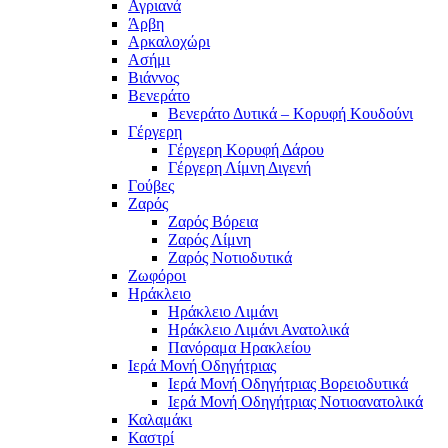
Αγριανά
Άρβη
Αρκαλοχώρι
Ασήμι
Βιάννος
Βενεράτο
Βενεράτο Δυτικά – Κορυφή Κουδούνι
Γέργερη
Γέργερη Κορυφή Δάρου
Γέργερη Λίμνη Διγενή
Γούβες
Ζαρός
Ζαρός Βόρεια
Ζαρός Λίμνη
Ζαρός Νοτιοδυτικά
Ζωφόροι
Ηράκλειο
Ηράκλειο Λιμάνι
Ηράκλειο Λιμάνι Ανατολικά
Πανόραμα Ηρακλείου
Ιερά Μονή Οδηγήτριας
Ιερά Μονή Οδηγήτριας Βορειοδυτικά
Ιερά Μονή Οδηγήτριας Νοτιοανατολικά
Καλαμάκι
Καστρί