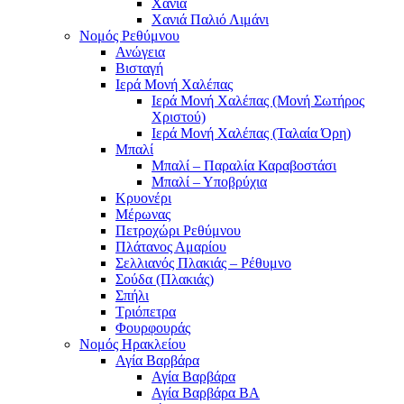
Χανιά
Χανιά Παλιό Λιμάνι
Νομός Ρεθύμνου
Ανώγεια
Βισταγή
Ιερά Μονή Χαλέπας
Ιερά Μονή Χαλέπας (Μονή Σωτήρος
Χριστού)
Ιερά Μονή Χαλέπας (Ταλαία Όρη)
Μπαλί
Μπαλί – Παραλία Καραβοστάσι
Μπαλί – Υποβρύχια
Κρυονέρι
Μέρωνας
Πετροχώρι Ρεθύμνου
Πλάτανος Αμαρίου
Σελλιανός Πλακιάς – Ρέθυμνο
Σούδα (Πλακιάς)
Σπήλι
Τριόπετρα
Φουρφουράς
Νομός Ηρακλείου
Αγία Βαρβάρα
Αγία Βαρβάρα
Αγία Βαρβάρα ΒΑ