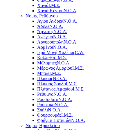
Φαλάσαρνα
Ν.Ο.Α.
Χανιά
Ι.Μ.Σ.
Χανιά Κέντρο
N.O.A
Νομός Ρεθύμνου
Αγίου Ανδρέα
Ν.Ο.Α.
Άδελε
Ν.Ο.Α.
Άμνατος
Ν.Ο.Α.
Ανώγεια
Ν.Ο.Α.
Αργυρούπολη
Ν.Ο.Α.
Αρμένοι
Ν.Ο.Α.
Ιερά Μονή Χαλέπας
C.W.
Καλλιθέα
Ι.Μ.Σ.
Μέλαμπες
Ν.Ο.Α.
Μέρωνας Αμαρίου
Ι.Μ.Σ.
Μπαλί
Ι.Μ.Σ.
Πλακιάς
Ν.Ο.Α.
Πλακιάς Σούδα
Ι.Μ.Σ.
Πλάτανος Αμαρίου
Ι.Μ.Σ.
Ρέθυμνο
Ν.Ο.Α.
Ρουσοσπίτι
Ν.Ο.Α.
Ρούστικα
Ν.Ο.Α.
Σπήλι
Ν.Ο.Α.
Φουρφουράς
Ι.Μ.Σ.
Φράγμα Ποταμών
Ν.Ο.Α.
Νομός Ηρακλείου