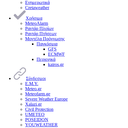
Ενημερωτικά
Cretaweather
Χρήσιμα
MeteoAlarm
Ραντάρ Πλοίων
Ραντάρ Πτήσεων
Μοντέλα Πρόγνωσης
Παγκόσμια
GFS
ECMWF
Περιοχικά
kairos.gr
Σύνδεσμοι
Ε.Μ.Υ.
Meteo.gr
Meteofarm.ge
Severe Weather Europe
Xalazi.gr
Civil Protection
UMETEO
POSEIDON
YOUWEATHER