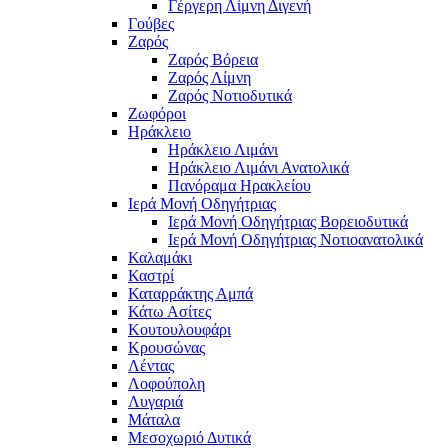
Γέργερη Λίμνη Διγενή
Γούβες
Ζαρός
Ζαρός Βόρεια
Ζαρός Λίμνη
Ζαρός Νοτιοδυτικά
Ζωφόροι
Ηράκλειο
Ηράκλειο Λιμάνι
Ηράκλειο Λιμάνι Ανατολικά
Πανόραμα Ηρακλείου
Ιερά Μονή Οδηγήτριας
Ιερά Μονή Οδηγήτριας Βορειοδυτικά
Ιερά Μονή Οδηγήτριας Νοτιοανατολικά
Καλαμάκι
Καστρί
Καταρράκτης Αμπά
Κάτω Ασίτες
Κουτουλουφάρι
Κρουσώνας
Λέντας
Λοφούπολη
Λυγαριά
Μάταλα
Μεσοχωριό Δυτικά