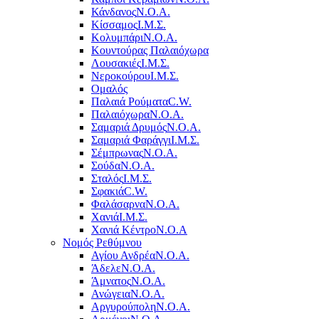
Κάνδανος
Ν.Ο.Α.
Κίσσαμος
Ι.Μ.Σ.
Κολυμπάρι
Ν.Ο.Α.
Κουντούρας Παλαιόχωρα
Λουσακιές
Ι.Μ.Σ.
Νεροκούρου
Ι.Μ.Σ.
Ομαλός
Παλαιά Ρούματα
C.W.
Παλαιόχωρα
Ν.Ο.Α.
Σαμαριά Δρυμός
Ν.Ο.Α.
Σαμαριά Φαράγγι
Ι.Μ.Σ.
Σέμπρωνας
Ν.Ο.Α.
Σούδα
Ν.Ο.Α.
Σταλός
Ι.Μ.Σ.
Σφακιά
C.W.
Φαλάσαρνα
Ν.Ο.Α.
Χανιά
Ι.Μ.Σ.
Χανιά Κέντρο
N.O.A
Νομός Ρεθύμνου
Αγίου Ανδρέα
Ν.Ο.Α.
Άδελε
Ν.Ο.Α.
Άμνατος
Ν.Ο.Α.
Ανώγεια
Ν.Ο.Α.
Αργυρούπολη
Ν.Ο.Α.