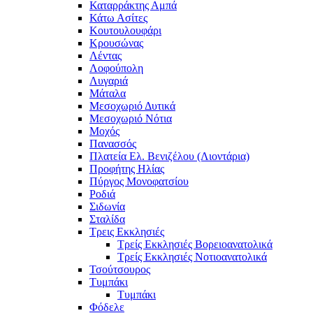
Καταρράκτης Αμπά
Κάτω Ασίτες
Κουτουλουφάρι
Κρουσώνας
Λέντας
Λοφούπολη
Λυγαριά
Μάταλα
Μεσοχωριό Δυτικά
Μεσοχωριό Νότια
Μοχός
Πανασσός
Πλατεία Ελ. Βενιζέλου (Λιοντάρια)
Προφήτης Ηλίας
Πύργος Μονοφατσίου
Ροδιά
Σιδωνία
Σταλίδα
Τρεις Εκκλησιές
Τρείς Εκκλησιές Βορειοανατολικά
Τρείς Εκκλησιές Νοτιοανατολικά
Τσούτσουρος
Τυμπάκι
Τυμπάκι
Φόδελε