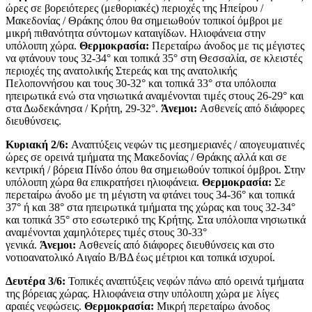
ώρες σε βορειότερες (μεθοριακές) περιοχές της Ηπείρου /
Μακεδονίας / Θράκης όπου θα σημειωθούν τοπικοί όμβροι με
μικρή πιθανότητα σύντομων καταιγίδων. Ηλιοφάνεια στην
υπόλοιπη χώρα.
Θερμοκρασία:
Περεταίρω άνοδος με τις μέγιστες
να φτάνουν τους 32-34° και τοπικά 35° στη Θεσσαλία, σε κλειστές
περιοχές της ανατολικής Στερεάς και της ανατολικής
Πελοποννήσου και τους 30-32° και τοπικά 33° στα υπόλοιπα
ηπειρωτικά ενώ στα νησιωτικά αναμένονται τιμές στους 26-29° και
στα Δωδεκάνησα / Κρήτη, 29-32°.
Άνεμοι:
Ασθενείς από διάφορες
διευθύνσεις.
Κυριακή 2/6:
Αναπτύξεις νεφών τις μεσημεριανές / απογευματινές
ώρες σε ορεινά τμήματα της Μακεδονίας / Θράκης αλλά και σε
κεντρική / βόρεια Πίνδο όπου θα σημειωθούν τοπικοί όμβροι. Στην
υπόλοιπη χώρα θα επικρατήσει ηλιοφάνεια.
Θερμοκρασία:
Σε
περεταίρω άνοδο με τη μέγιστη να φτάνει τους 34-36° και τοπικά
37° ή και 38° στα ηπειρωτικά τμήματα της χώρας και τους 32-34°
και τοπικά 35° στο εσωτερικό της Κρήτης. Στα υπόλοιπα νησιωτικά
αναμένονται χαμηλότερες τιμές στους 30-33°
γενικά.
Άνεμοι:
Ασθενείς από διάφορες διευθύνσεις και στο
νοτιοανατολικό Αιγαίο Β/ΒΔ έως μέτριοι και τοπικά ισχυροί.
Δευτέρα 3/6:
Τοπικές αναπτύξεις νεφών πάνω από ορεινά τμήματα
της βόρειας χώρας. Ηλιοφάνεια στην υπόλοιπη χώρα με λίγες
αραιές νεφώσεις.
Θερμοκρασία:
Μικρή περεταίρω άνοδος