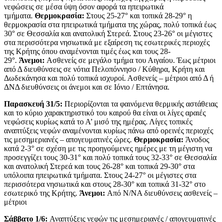
νεφώσεις σε μέσα ύψη όσον αφορά τα ηπειρωτικά
τμήματα.
Θερμοκρασία:
Στους 25-27° και τοπικά 28-29° η
θερμοκρασία στα ηπειρωτικά τμήματα της χώρας, πολύ τοπικά έως
30° σε Θεσσαλία και ανατολική Στερεά. Στους 23-26° οι μέγιστες
στα περισσότερα νησιωτικά με εξαίρεση τις εσωτερικές περιοχές
της Κρήτης όπου αναμένονται τιμές έως και τους 28-
29°.
Άνεμοι:
Ασθενείς σε μεγάλο τμήμα του Αιγαίου. Έως μέτριοι
από Δ διευθύνσεις σε νότια Πελοπόννησο / Κύθηρα, Κρήτη και
Δωδεκάνησα και πολύ τοπικά ισχυροί. Ασθενείς – μέτριοι από Δ ή
ΔΝΔ διευθύνσεις οι άνεμοι και σε Ιόνιο / Επτάνησα.
Παρασκευή 31/5:
Περιορίζονται τα φαινόμενα θερμικής αστάθειας
και το κύριο χαρακτηριστικό του καιρού θα είναι οι λίγες αραιές
νεφώσεις κυρίως κατά το Α’ μισό της ημέρας. Λίγες τοπικές
αναπτύξεις νεφών αναμένονται κυρίως πάνω από ορεινές περιοχές
τις μεσημεριανές – απογευματινές ώρες.
Θερμοκρασία:
Άνοδος
κατά 2-3° σε σχέση με τις προηγούμενες ημέρες με τη μέγιστη να
προσεγγίζει τους 30-31° και πολύ τοπικά τους 32-33° σε Θεσσαλία
και ανατολική Στερεά και τους 26-28° και τοπικά 29-30° στα
υπόλοιπα ηπειρωτικά τμήματα. Στους 24-27° οι μέγιστες στα
περισσότερα νησιωτικά και στους 28-30° και τοπικά 31-32° στο
εσωτερικό της Κρήτης.
Άνεμοι:
Από Ν/ΝΑ διευθύνσεις ασθενείς –
μέτριοι
Σάββατο 1/6:
Αναπτύξεις νεφών τις μεσημεριανές / απογευματινές