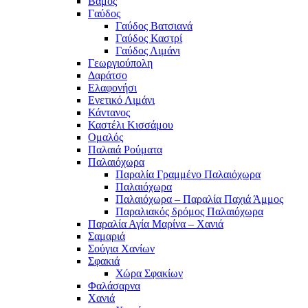
Βάμος
Γαύδος
Γαύδος Βατσιανά
Γαύδος Καστρί
Γαύδος Λιμάνι
Γεωργιούπολη
Δαράτσο
Ελαφονήσι
Ενετικό Λιμάνι
Κάντανος
Καστέλι Κισσάμου
Ομαλός
Παλαιά Ρούματα
Παλαιόχωρα
Παραλία Γραμμένο Παλαιόχωρα
Παλαιόχωρα
Παλαιόχωρα – Παραλία Παχιά Άμμος
Παραλιακός δρόμος Παλαιόχωρα
Παραλία Αγία Μαρίνα – Χανιά
Σαμαριά
Σούγια Χανίων
Σφακιά
Χώρα Σφακίων
Φαλάσαρνα
Χανιά