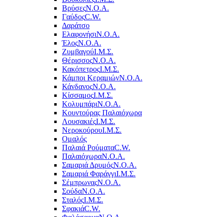
Βρύσες
Ν.Ο.Α.
Γαύδος
C.W.
Δαράτσο
Ελαφονήσι
Ν.Ο.Α.
Έλος
Ν.Ο.Α.
Ζυμβαγού
Ι.Μ.Σ.
Θέρισσος
Ν.Ο.Α.
Κακόπετρος
Ι.Μ.Σ.
Κάμποι Κεραμιών
Ν.Ο.Α.
Κάνδανος
Ν.Ο.Α.
Κίσσαμος
Ι.Μ.Σ.
Κολυμπάρι
Ν.Ο.Α.
Κουντούρας Παλαιόχωρα
Λουσακιές
Ι.Μ.Σ.
Νεροκούρου
Ι.Μ.Σ.
Ομαλός
Παλαιά Ρούματα
C.W.
Παλαιόχωρα
Ν.Ο.Α.
Σαμαριά Δρυμός
Ν.Ο.Α.
Σαμαριά Φαράγγι
Ι.Μ.Σ.
Σέμπρωνας
Ν.Ο.Α.
Σούδα
Ν.Ο.Α.
Σταλός
Ι.Μ.Σ.
Σφακιά
C.W.