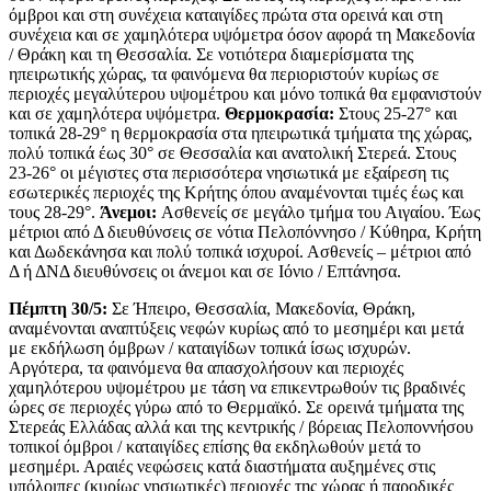
όμβροι και στη συνέχεια καταιγίδες πρώτα στα ορεινά και στη
συνέχεια και σε χαμηλότερα υψόμετρα όσον αφορά τη Μακεδονία
/ Θράκη και τη Θεσσαλία. Σε νοτιότερα διαμερίσματα της
ηπειρωτικής χώρας, τα φαινόμενα θα περιοριστούν κυρίως σε
περιοχές μεγαλύτερου υψομέτρου και μόνο τοπικά θα εμφανιστούν
και σε χαμηλότερα υψόμετρα.
Θερμοκρασία:
Στους 25-27° και
τοπικά 28-29° η θερμοκρασία στα ηπειρωτικά τμήματα της χώρας,
πολύ τοπικά έως 30° σε Θεσσαλία και ανατολική Στερεά. Στους
23-26° οι μέγιστες στα περισσότερα νησιωτικά με εξαίρεση τις
εσωτερικές περιοχές της Κρήτης όπου αναμένονται τιμές έως και
τους 28-29°.
Άνεμοι:
Ασθενείς σε μεγάλο τμήμα του Αιγαίου. Έως
μέτριοι από Δ διευθύνσεις σε νότια Πελοπόννησο / Κύθηρα, Κρήτη
και Δωδεκάνησα και πολύ τοπικά ισχυροί. Ασθενείς – μέτριοι από
Δ ή ΔΝΔ διευθύνσεις οι άνεμοι και σε Ιόνιο / Επτάνησα.
Πέμπτη 30/5:
Σε Ήπειρο, Θεσσαλία, Μακεδονία, Θράκη,
αναμένονται αναπτύξεις νεφών κυρίως από το μεσημέρι και μετά
με εκδήλωση όμβρων / καταιγίδων τοπικά ίσως ισχυρών.
Αργότερα, τα φαινόμενα θα απασχολήσουν και περιοχές
χαμηλότερου υψομέτρου με τάση να επικεντρωθούν τις βραδινές
ώρες σε περιοχές γύρω από το Θερμαϊκό. Σε ορεινά τμήματα της
Στερεάς Ελλάδας αλλά και της κεντρικής / βόρειας Πελοποννήσου
τοπικοί όμβροι / καταιγίδες επίσης θα εκδηλωθούν μετά το
μεσημέρι. Αραιές νεφώσεις κατά διαστήματα αυξημένες στις
υπόλοιπες (κυρίως νησιωτικές) περιοχές της χώρας ή παροδικές