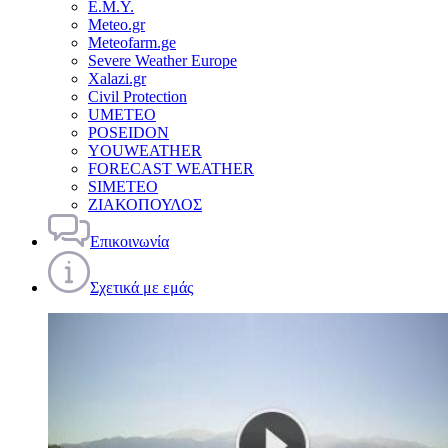
Ε.Μ.Υ.
Meteo.gr
Meteofarm.ge
Severe Weather Europe
Xalazi.gr
Civil Protection
UMETEO
POSEIDON
YOUWEATHER
FORECAST WEATHER
SIMETEO
ΖΙΑΚΟΠΟΥΛΟΣ
Επικοινωνία
Σχετικά με εμάς