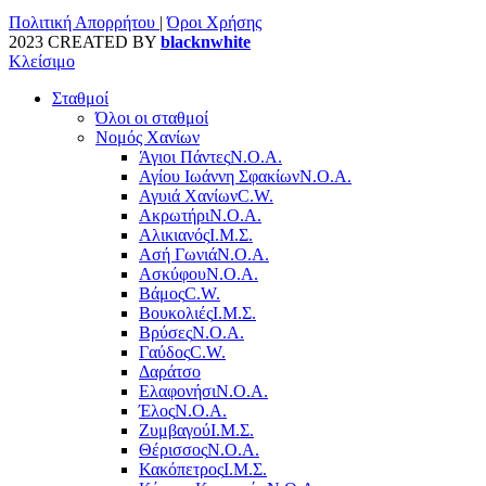
Πολιτική Απορρήτου
|
Όροι Χρήσης
2023 CREATED BY
blacknwhite
Κλείσιμο
Σταθμοί
Όλοι οι σταθμοί
Νομός Χανίων
Άγιοι Πάντες
Ν.Ο.Α.
Αγίου Ιωάννη Σφακίων
Ν.Ο.Α.
Αγυιά Χανίων
C.W.
Ακρωτήρι
Ν.Ο.Α.
Αλικιανός
Ι.Μ.Σ.
Ασή Γωνιά
Ν.Ο.Α.
Ασκύφου
Ν.Ο.Α.
Βάμος
C.W.
Βουκολιές
Ι.Μ.Σ.
Βρύσες
Ν.Ο.Α.
Γαύδος
C.W.
Δαράτσο
Ελαφονήσι
Ν.Ο.Α.
Έλος
Ν.Ο.Α.
Ζυμβαγού
Ι.Μ.Σ.
Θέρισσος
Ν.Ο.Α.
Κακόπετρος
Ι.Μ.Σ.