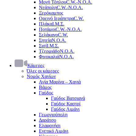
Μονή Τόπλου
C.W.-Ν.Ο.Α.
Νεάπολη
C.W.-Ν.Ο.Α.
Ξερόκαμπος
Ορεινό Ιεράπετρα
C.W.
Πλάκα
Ι.Μ.Σ.
Ποτάμοι
C.W.-Ν.Ο.Α.
Σελάκανο
C.W.
Σητεία
Ν.Ο.Α.
Σισί
Ι.Μ.Σ.
Τζερμιάδο
Ν.Ο.Α.
Φινοκαλιά
Ν.Ο.Α.
Κάμερες
Όλες οι κάμερες
Νομός Χανίων
Αγία Μαρίνα – Χανιά
Βάμος
Γαύδος
Γαύδος Βατσιανά
Γαύδος Καστρί
Γαύδος Λιμάνι
Γεωργιούπολη
Δαράτσο
Ελαφονήσι
Ενετικό Λιμάνι