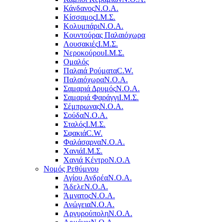
Κάνδανος
Ν.Ο.Α.
Κίσσαμος
Ι.Μ.Σ.
Κολυμπάρι
Ν.Ο.Α.
Κουντούρας Παλαιόχωρα
Λουσακιές
Ι.Μ.Σ.
Νεροκούρου
Ι.Μ.Σ.
Ομαλός
Παλαιά Ρούματα
C.W.
Παλαιόχωρα
Ν.Ο.Α.
Σαμαριά Δρυμός
Ν.Ο.Α.
Σαμαριά Φαράγγι
Ι.Μ.Σ.
Σέμπρωνας
Ν.Ο.Α.
Σούδα
Ν.Ο.Α.
Σταλός
Ι.Μ.Σ.
Σφακιά
C.W.
Φαλάσαρνα
Ν.Ο.Α.
Χανιά
Ι.Μ.Σ.
Χανιά Κέντρο
N.O.A
Νομός Ρεθύμνου
Αγίου Ανδρέα
Ν.Ο.Α.
Άδελε
Ν.Ο.Α.
Άμνατος
Ν.Ο.Α.
Ανώγεια
Ν.Ο.Α.
Αργυρούπολη
Ν.Ο.Α.