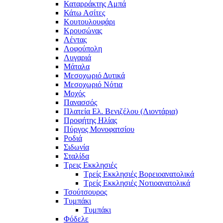
Καταρράκτης Αμπά
Κάτω Ασίτες
Κουτουλουφάρι
Κρουσώνας
Λέντας
Λοφούπολη
Λυγαριά
Μάταλα
Μεσοχωριό Δυτικά
Μεσοχωριό Νότια
Μοχός
Πανασσός
Πλατεία Ελ. Βενιζέλου (Λιοντάρια)
Προφήτης Ηλίας
Πύργος Μονοφατσίου
Ροδιά
Σιδωνία
Σταλίδα
Τρεις Εκκλησιές
Τρείς Εκκλησιές Βορειοανατολικά
Τρείς Εκκλησιές Νοτιοανατολικά
Τσούτσουρος
Τυμπάκι
Τυμπάκι
Φόδελε