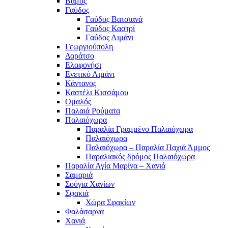
Βάμος
Γαύδος
Γαύδος Βατσιανά
Γαύδος Καστρί
Γαύδος Λιμάνι
Γεωργιούπολη
Δαράτσο
Ελαφονήσι
Ενετικό Λιμάνι
Κάντανος
Καστέλι Κισσάμου
Ομαλός
Παλαιά Ρούματα
Παλαιόχωρα
Παραλία Γραμμένο Παλαιόχωρα
Παλαιόχωρα
Παλαιόχωρα – Παραλία Παχιά Άμμος
Παραλιακός δρόμος Παλαιόχωρα
Παραλία Αγία Μαρίνα – Χανιά
Σαμαριά
Σούγια Χανίων
Σφακιά
Χώρα Σφακίων
Φαλάσαρνα
Χανιά