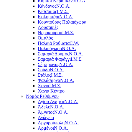
Κάμποι Κεραμιών
Ν.Ο.Α.
Κάνδανος
Ν.Ο.Α.
Κίσσαμος
Ι.Μ.Σ.
Κολυμπάρι
Ν.Ο.Α.
Κουντούρας Παλαιόχωρα
Λουσακιές
Νεροκούρου
Ι.Μ.Σ.
Ομαλός
Παλαιά Ρούματα
C.W.
Παλαιόχωρα
Ν.Ο.Α.
Σαμαριά Δρυμός
Ν.Ο.Α.
Σαμαριά Φαράγγι
Ι.Μ.Σ.
Σέμπρωνας
Ν.Ο.Α.
Σούδα
Ν.Ο.Α.
Στάλος
Ι.Μ.Σ.
Φαλάσαρνα
Ν.Ο.Α.
Χανιά
Ι.Μ.Σ.
Χανιά Κέντρο
Νομός Ρεθύμνου
Αγίου Ανδρέα
Ν.Ο.Α.
Άδελε
Ν.Ο.Α.
Άμνατος
Ν.Ο.Α.
Ανώγεια
Αργυρούπολη
Ν.Ο.Α.
Αρμένοι
Ν.Ο.Α.