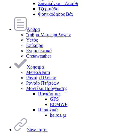
Σπιναλόγκα – Λασίθι
Τζερμιάδο
Φοινικόδασος Βάι
Άρθρα
Άρθρα Μετεωρολόγων
Υετός
Επίκαιρα
Ενημερωτικά
Cretaweather
Χρήσιμα
MeteoAlarm
Ραντάρ Πλοίων
Ραντάρ Πτήσεων
Μοντέλα Πρόγνωσης
Παγκόσμια
GFS
ECMWF
Περιοχικά
kairos.gr
Σύνδεσμοι