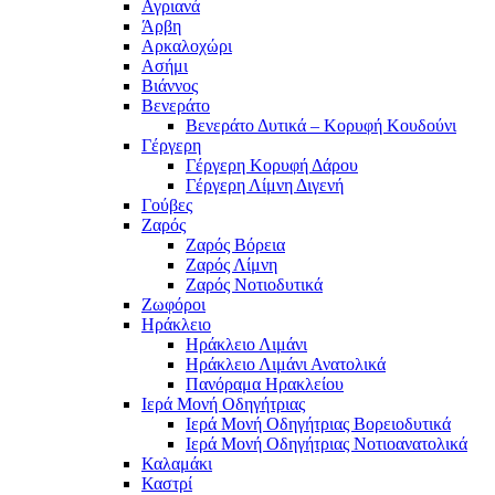
Αγριανά
Άρβη
Αρκαλοχώρι
Ασήμι
Βιάννος
Βενεράτο
Βενεράτο Δυτικά – Κορυφή Κουδούνι
Γέργερη
Γέργερη Κορυφή Δάρου
Γέργερη Λίμνη Διγενή
Γούβες
Ζαρός
Ζαρός Βόρεια
Ζαρός Λίμνη
Ζαρός Νοτιοδυτικά
Ζωφόροι
Ηράκλειο
Ηράκλειο Λιμάνι
Ηράκλειο Λιμάνι Ανατολικά
Πανόραμα Ηρακλείου
Ιερά Μονή Οδηγήτριας
Ιερά Μονή Οδηγήτριας Βορειοδυτικά
Ιερά Μονή Οδηγήτριας Νοτιοανατολικά
Καλαμάκι
Καστρί