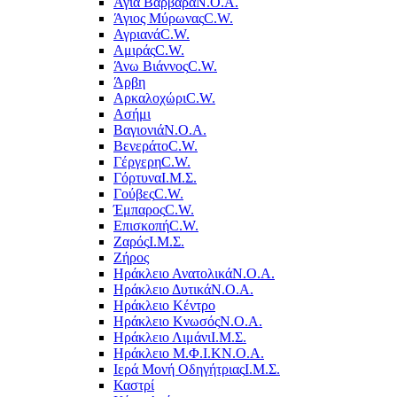
Αγία Βαρβάρα
Ν.Ο.Α.
Άγιος Μύρωνας
C.W.
Αγριανά
C.W.
Αμιράς
C.W.
Άνω Βιάννος
C.W.
Άρβη
Αρκαλοχώρι
C.W.
Ασήμι
Βαγιονιά
Ν.Ο.Α.
Βενεράτο
C.W.
Γέργερη
C.W.
Γόρτυνα
Ι.Μ.Σ.
Γούβες
C.W.
Έμπαρος
C.W.
Επισκοπή
C.W.
Ζαρός
Ι.Μ.Σ.
Ζήρος
Ηράκλειο Ανατολικά
Ν.Ο.Α.
Ηράκλειο Δυτικά
Ν.Ο.Α.
Ηράκλειο Κέντρο
Ηράκλειο Κνωσός
Ν.Ο.Α.
Ηράκλειο Λιμάνι
Ι.Μ.Σ.
Ηράκλειο Μ.Φ.Ι.Κ
Ν.Ο.Α.
Ιερά Μονή Οδηγήτριας
Ι.Μ.Σ.
Καστρί