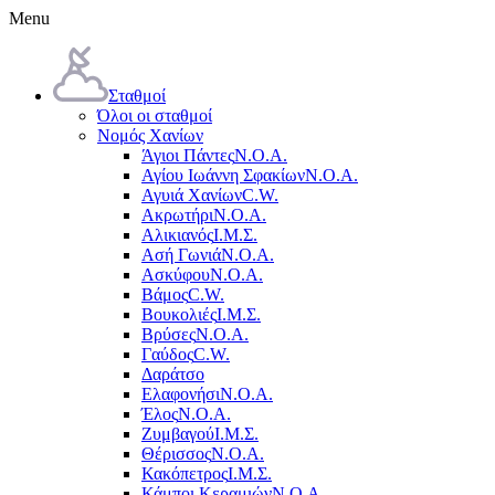
Menu
Σταθμοί
Όλοι οι σταθμοί
Νομός Χανίων
Άγιοι Πάντες
Ν.Ο.Α.
Αγίου Ιωάννη Σφακίων
Ν.Ο.Α.
Αγυιά Χανίων
C.W.
Ακρωτήρι
Ν.Ο.Α.
Αλικιανός
Ι.Μ.Σ.
Ασή Γωνιά
Ν.Ο.Α.
Ασκύφου
Ν.Ο.Α.
Βάμος
C.W.
Βουκολιές
Ι.Μ.Σ.
Βρύσες
Ν.Ο.Α.
Γαύδος
C.W.
Δαράτσο
Ελαφονήσι
Ν.Ο.Α.
Έλος
Ν.Ο.Α.
Ζυμβαγού
Ι.Μ.Σ.
Θέρισσος
Ν.Ο.Α.
Κακόπετρος
Ι.Μ.Σ.
Κάμποι Κεραμιών
Ν.Ο.Α.