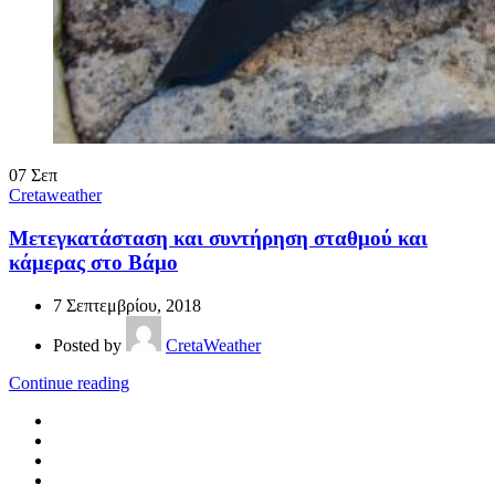
07
Σεπ
Cretaweather
Μετεγκατάσταση και συντήρηση σταθμού και
κάμερας στο Βάμο
7 Σεπτεμβρίου, 2018
Posted by
CretaWeather
Continue reading