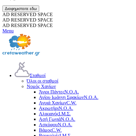
Διαφημιστειτε εδω
AD RESERVED SPACE
AD RESERVED SPACE
AD RESERVED SPACE
Menu
Σταθμοί
Όλοι οι σταθμοί
Νομός Χανίων
Άγιοι Πάντες
Ν.Ο.Α.
Αγίου Ιωάννη Σφακίων
Ν.Ο.Α.
Αγυιά Χανίων
C.W.
Ακρωτήρι
Ν.Ο.Α.
Αλικιανός
Ι.Μ.Σ.
Ασή Γωνιά
Ν.Ο.Α.
Ασκύφου
Ν.Ο.Α.
Βάμος
C.W.
Βουκολιές
Ι.Μ.Σ.