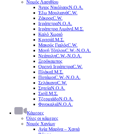
Νομός Λασιθίου
Άγιος Νικόλαος
Ν.Ο.Α.
Έξω Μουλιανά
C.W.
Ζάκρος
C.W.
Ιεράπετρα
Ν.Ο.Α.
Ιεράπετρα Λιμάνι
Ι.Μ.Σ.
Καλό Χωριό
Κριτσά
Ι.Μ.Σ.
Μακρύς Γιαλός
C.W.
Μονή Τόπλου
C.W.-Ν.Ο.Α.
Νεάπολη
C.W.-Ν.Ο.Α.
Ξερόκαμπος
Ορεινό Ιεράπετρα
C.W.
Πλάκα
Ι.Μ.Σ.
Ποτάμοι
C.W.-Ν.Ο.Α.
Σελάκανο
C.W.
Σητεία
Ν.Ο.Α.
Σισί
Ι.Μ.Σ.
Τζερμιάδο
Ν.Ο.Α.
Φινοκαλιά
Ν.Ο.Α.
Κάμερες
Όλες οι κάμερες
Νομός Χανίων
Αγία Μαρίνα – Χανιά