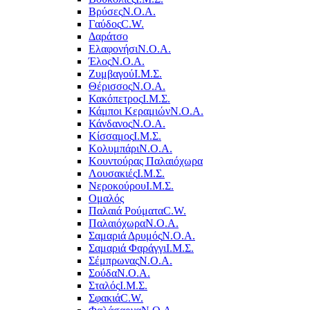
Βρύσες
Ν.Ο.Α.
Γαύδος
C.W.
Δαράτσο
Ελαφονήσι
Ν.Ο.Α.
Έλος
Ν.Ο.Α.
Ζυμβαγού
Ι.Μ.Σ.
Θέρισσος
Ν.Ο.Α.
Κακόπετρος
Ι.Μ.Σ.
Κάμποι Κεραμιών
Ν.Ο.Α.
Κάνδανος
Ν.Ο.Α.
Κίσσαμος
Ι.Μ.Σ.
Κολυμπάρι
Ν.Ο.Α.
Κουντούρας Παλαιόχωρα
Λουσακιές
Ι.Μ.Σ.
Νεροκούρου
Ι.Μ.Σ.
Ομαλός
Παλαιά Ρούματα
C.W.
Παλαιόχωρα
Ν.Ο.Α.
Σαμαριά Δρυμός
Ν.Ο.Α.
Σαμαριά Φαράγγι
Ι.Μ.Σ.
Σέμπρωνας
Ν.Ο.Α.
Σούδα
Ν.Ο.Α.
Σταλός
Ι.Μ.Σ.
Σφακιά
C.W.