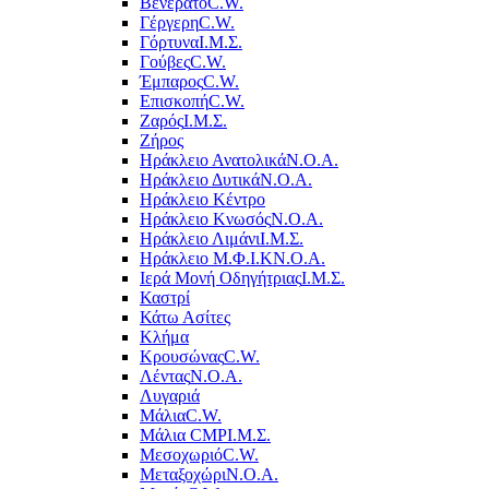
Βενεράτο
C.W.
Γέργερη
C.W.
Γόρτυνα
Ι.Μ.Σ.
Γούβες
C.W.
Έμπαρος
C.W.
Επισκοπή
C.W.
Ζαρός
Ι.Μ.Σ.
Ζήρος
Ηράκλειο Ανατολικά
Ν.Ο.Α.
Ηράκλειο Δυτικά
Ν.Ο.Α.
Ηράκλειο Κέντρο
Ηράκλειο Κνωσός
Ν.Ο.Α.
Ηράκλειο Λιμάνι
Ι.Μ.Σ.
Ηράκλειο Μ.Φ.Ι.Κ
Ν.Ο.Α.
Ιερά Μονή Οδηγήτριας
Ι.Μ.Σ.
Καστρί
Κάτω Ασίτες
Κλήμα
Κρουσώνας
C.W.
Λέντας
Ν.Ο.Α.
Λυγαριά
Μάλια
C.W.
Μάλια CMP
Ι.Μ.Σ.
Μεσοχωριό
C.W.
Μεταξοχώρι
Ν.Ο.Α.