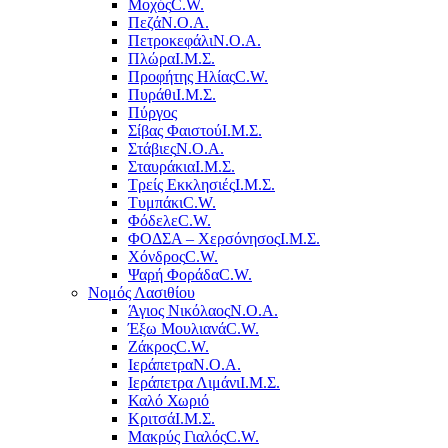
Μοχός
C.W.
Πεζά
Ν.Ο.Α.
Πετροκεφάλι
Ν.Ο.Α.
Πλώρα
Ι.Μ.Σ.
Προφήτης Ηλίας
C.W.
Πυράθι
Ι.Μ.Σ.
Πύργος
Σίβας Φαιστού
Ι.Μ.Σ.
Στάβιες
Ν.Ο.Α.
Σταυράκια
Ι.Μ.Σ.
Τρείς Εκκλησιές
Ι.Μ.Σ.
Τυμπάκι
C.W.
Φόδελε
C.W.
ΦΟΔΣΑ – Χερσόνησος
Ι.Μ.Σ.
Χόνδρος
C.W.
Ψαρή Φοράδα
C.W.
Νομός Λασιθίου
Άγιος Νικόλαος
Ν.Ο.Α.
Έξω Μουλιανά
C.W.
Ζάκρος
C.W.
Ιεράπετρα
Ν.Ο.Α.
Ιεράπετρα Λιμάνι
Ι.Μ.Σ.
Καλό Χωριό
Κριτσά
Ι.Μ.Σ.
Μακρύς Γιαλός
C.W.