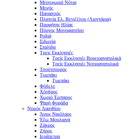
Μεσοχωριό Νότια
Μοχός
Πανασσός
Πλατεία Ελ. Βενιζέλου (Λιοντάρια)
Προφήτης Ηλίας
Πύργος Μονοφατσίου
Ροδιά
Σιδωνία
Σταλίδα
Τρεις Εκκλησιές
Τρείς Εκκλησιές Βορειοανατολικά
Τρείς Εκκλησιές Νοτιοανατολικά
Τσούτσουρος
Τυμπάκι
Τυμπάκι
Φόδελε
Χόνδρος
Χωριό Έμπαρος
Ψαρή Φοράδα
Νομός Λασιθίου
Άγιος Νικόλαος
Έξω Μουλιανά
Ζάκρος
Ζήρος
Ιεράπετρα