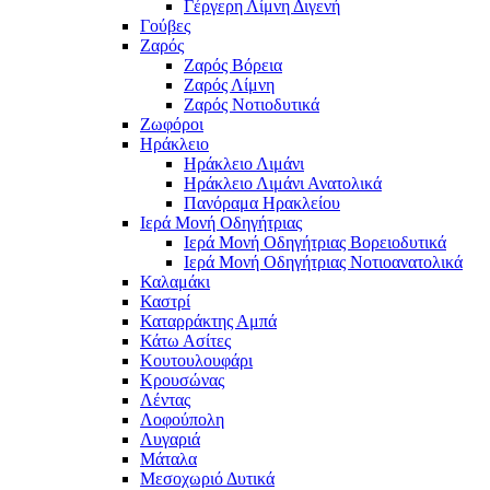
Γέργερη Λίμνη Διγενή
Γούβες
Ζαρός
Ζαρός Βόρεια
Ζαρός Λίμνη
Ζαρός Νοτιοδυτικά
Ζωφόροι
Ηράκλειο
Ηράκλειο Λιμάνι
Ηράκλειο Λιμάνι Ανατολικά
Πανόραμα Ηρακλείου
Ιερά Μονή Οδηγήτριας
Ιερά Μονή Οδηγήτριας Βορειοδυτικά
Ιερά Μονή Οδηγήτριας Νοτιοανατολικά
Καλαμάκι
Καστρί
Καταρράκτης Αμπά
Κάτω Ασίτες
Κουτουλουφάρι
Κρουσώνας
Λέντας
Λοφούπολη
Λυγαριά
Μάταλα
Μεσοχωριό Δυτικά