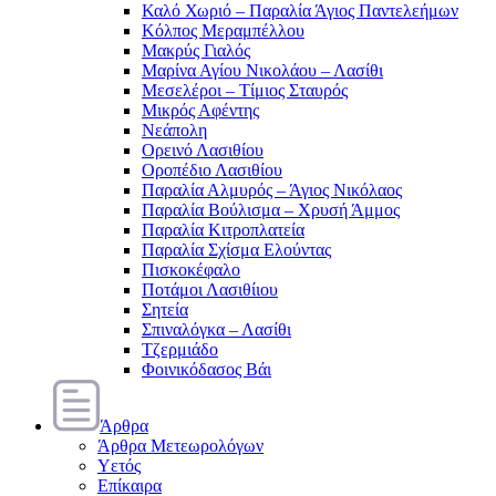
Καλό Χωριό – Παραλία Άγιος Παντελεήμων
Κόλπος Μεραμπέλλου
Μακρύς Γιαλός
Μαρίνα Αγίου Νικολάου – Λασίθι
Μεσελέροι – Τίμιος Σταυρός
Μικρός Αφέντης
Νεάπολη
Ορεινό Λασιθίου
Οροπέδιο Λασιθίου
Παραλία Αλμυρός – Άγιος Νικόλαος
Παραλία Βούλισμα – Χρυσή Άμμος
Παραλία Κιτροπλατεία
Παραλία Σχίσμα Ελούντας
Πισκοκέφαλο
Ποτάμοι Λασιθίιου
Σητεία
Σπιναλόγκα – Λασίθι
Τζερμιάδο
Φοινικόδασος Βάι
Άρθρα
Άρθρα Μετεωρολόγων
Υετός
Επίκαιρα