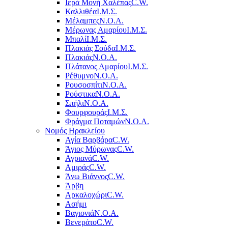
Ιερά Μονή Χαλέπας
C.W.
Καλλιθέα
Ι.Μ.Σ.
Μέλαμπες
Ν.Ο.Α.
Μέρωνας Αμαρίου
Ι.Μ.Σ.
Μπαλί
Ι.Μ.Σ.
Πλακιάς Σούδα
Ι.Μ.Σ.
Πλακιάς
Ν.Ο.Α.
Πλάτανος Αμαρίου
Ι.Μ.Σ.
Ρέθυμνο
Ν.Ο.Α.
Ρουσοσπίτι
Ν.Ο.Α.
Ρούστικα
Ν.Ο.Α.
Σπήλι
Ν.Ο.Α.
Φουρφουράς
Ι.Μ.Σ.
Φράγμα Ποταμών
Ν.Ο.Α.
Νομός Ηρακλείου
Αγία Βαρβάρα
C.W.
Άγιος Μύρωνας
C.W.
Αγριανά
C.W.
Αμιράς
C.W.
Άνω Βιάννος
C.W.
Άρβη
Αρκαλοχώρι
C.W.
Ασήμι
Βαγιονιά
Ν.Ο.Α.
Βενεράτο
C.W.