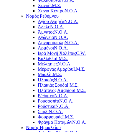
Φαλάσαρνα
Ν.Ο.Α.
Χανιά
Ι.Μ.Σ.
Χανιά Κέντρο
N.O.A
Νομός Ρεθύμνου
Αγίου Ανδρέα
Ν.Ο.Α.
Άδελε
Ν.Ο.Α.
Άμνατος
Ν.Ο.Α.
Ανώγεια
Ν.Ο.Α.
Αργυρούπολη
Ν.Ο.Α.
Αρμένοι
Ν.Ο.Α.
Ιερά Μονή Χαλέπας
C.W.
Καλλιθέα
Ι.Μ.Σ.
Μέλαμπες
Ν.Ο.Α.
Μέρωνας Αμαρίου
Ι.Μ.Σ.
Μπαλί
Ι.Μ.Σ.
Πλακιάς
Ν.Ο.Α.
Πλακιάς Σούδα
Ι.Μ.Σ.
Πλάτανος Αμαρίου
Ι.Μ.Σ.
Ρέθυμνο
Ν.Ο.Α.
Ρουσοσπίτι
Ν.Ο.Α.
Ρούστικα
Ν.Ο.Α.
Σπήλι
Ν.Ο.Α.
Φουρφουράς
Ι.Μ.Σ.
Φράγμα Ποταμών
Ν.Ο.Α.
Νομός Ηρακλείου