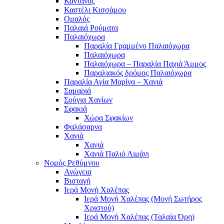
Κάντανος
Καστέλι Κισσάμου
Ομαλός
Παλαιά Ρούματα
Παλαιόχωρα
Παραλία Γραμμένο Παλαιόχωρα
Παλαιόχωρα
Παλαιόχωρα – Παραλία Παχιά Άμμος
Παραλιακός δρόμος Παλαιόχωρα
Παραλία Αγία Μαρίνα – Χανιά
Σαμαριά
Σούγια Χανίων
Σφακιά
Χώρα Σφακίων
Φαλάσαρνα
Χανιά
Χανιά
Χανιά Παλιό Λιμάνι
Νομός Ρεθύμνου
Ανώγεια
Βισταγή
Ιερά Μονή Χαλέπας
Ιερά Μονή Χαλέπας (Μονή Σωτήρος
Χριστού)
Ιερά Μονή Χαλέπας (Ταλαία Όρη)