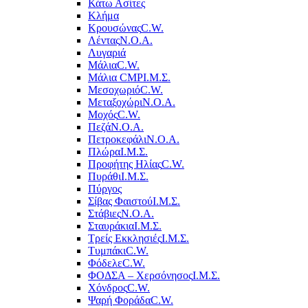
Κάτω Ασίτες
Κλήμα
Κρουσώνας
C.W.
Λέντας
Ν.Ο.Α.
Λυγαριά
Μάλια
C.W.
Μάλια CMP
Ι.Μ.Σ.
Μεσοχωριό
C.W.
Μεταξοχώρι
Ν.Ο.Α.
Μοχός
C.W.
Πεζά
Ν.Ο.Α.
Πετροκεφάλι
Ν.Ο.Α.
Πλώρα
Ι.Μ.Σ.
Προφήτης Ηλίας
C.W.
Πυράθι
Ι.Μ.Σ.
Πύργος
Σίβας Φαιστού
Ι.Μ.Σ.
Στάβιες
Ν.Ο.Α.
Σταυράκια
Ι.Μ.Σ.
Τρείς Εκκλησιές
Ι.Μ.Σ.
Τυμπάκι
C.W.
Φόδελε
C.W.
ΦΟΔΣΑ – Χερσόνησος
Ι.Μ.Σ.
Χόνδρος
C.W.
Ψαρή Φοράδα
C.W.