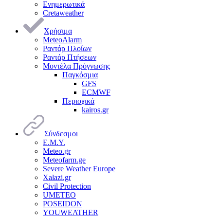
Ενημερωτικά
Cretaweather
Χρήσιμα
MeteoAlarm
Ραντάρ Πλοίων
Ραντάρ Πτήσεων
Μοντέλα Πρόγνωσης
Παγκόσμια
GFS
ECMWF
Περιοχικά
kairos.gr
Σύνδεσμοι
Ε.Μ.Υ.
Meteo.gr
Meteofarm.ge
Severe Weather Europe
Xalazi.gr
Civil Protection
UMETEO
POSEIDON
YOUWEATHER