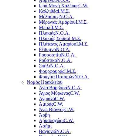
Αρμένοι
Ν.Ο.Α.
Ιερά Μονή Χαλέπας
C.W.
Καλλιθέα
Ι.Μ.Σ.
Μέλαμπες
Ν.Ο.Α.
Μέρωνας Αμαρίου
Ι.Μ.Σ.
Μπαλί
Ι.Μ.Σ.
Πλακιάς
Ν.Ο.Α.
Πλακιάς Σούδα
Ι.Μ.Σ.
Πλάτανος Αμαρίου
Ι.Μ.Σ.
Ρέθυμνο
Ν.Ο.Α.
Ρουσοσπίτι
Ν.Ο.Α.
Ρούστικα
Ν.Ο.Α.
Σπήλι
Ν.Ο.Α.
Φουρφουράς
Ι.Μ.Σ.
Φράγμα Ποταμών
Ν.Ο.Α.
Νομός Ηρακλείου
Αγία Βαρβάρα
Ν.Ο.Α.
Άγιος Μύρωνας
C.W.
Αγριανά
C.W.
Αμιράς
C.W.
Άνω Βιάννος
C.W.
Άρβη
Αρκαλοχώρι
C.W.
Ασήμι
Βαγιονιά
Ν.Ο.Α.