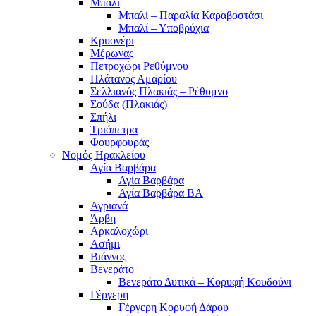
Μπαλί
Μπαλί – Παραλία Καραβοστάσι
Μπαλί – Υποβρύχια
Κρυονέρι
Μέρωνας
Πετροχώρι Ρεθύμνου
Πλάτανος Αμαρίου
Σελλιανός Πλακιάς – Ρέθυμνο
Σούδα (Πλακιάς)
Σπήλι
Τριόπετρα
Φουρφουράς
Νομός Ηρακλείου
Αγία Βαρβάρα
Αγία Βαρβάρα
Αγία Βαρβάρα ΒΑ
Αγριανά
Άρβη
Αρκαλοχώρι
Ασήμι
Βιάννος
Βενεράτο
Βενεράτο Δυτικά – Κορυφή Κουδούνι
Γέργερη
Γέργερη Κορυφή Δάρου